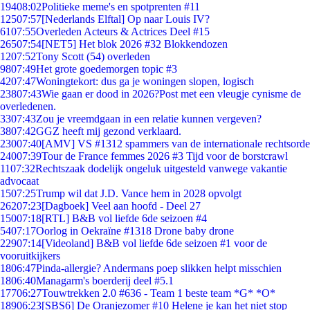
194
08:02
Politieke meme's en spotprenten #11
125
07:57
[Nederlands Elftal] Op naar Louis IV?
61
07:55
Overleden Acteurs & Actrices Deel #15
265
07:54
[NET5] Het blok 2026 #32 Blokkendozen
12
07:52
Tony Scott (54) overleden
98
07:49
Het grote goedemorgen topic #3
42
07:47
Woningtekort: dus ga je woningen slopen, logisch
238
07:43
Wie gaan er dood in 2026?Post met een vleugje cynisme de
overledenen.
33
07:43
Zou je vreemdgaan in een relatie kunnen vergeven?
38
07:42
GGZ heeft mij gezond verklaard.
230
07:40
[AMV] VS #1312 spammers van de internationale rechtsorde
240
07:39
Tour de France femmes 2026 #3 Tijd voor de borstcrawl
11
07:32
Rechtszaak dodelijk ongeluk uitgesteld vanwege vakantie
advocaat
15
07:25
Trump wil dat J.D. Vance hem in 2028 opvolgt
262
07:23
[Dagboek] Veel aan hoofd - Deel 27
150
07:18
[RTL] B&B vol liefde 6de seizoen #4
54
07:17
Oorlog in Oekraïne #1318 Drone baby drone
229
07:14
[Videoland] B&B vol liefde 6de seizoen #1 voor de
vooruitkijkers
18
06:47
Pinda-allergie? Andermans poep slikken helpt misschien
18
06:40
Managarm's boerderij deel #5.1
177
06:27
Touwtrekken 2.0 #636 - Team 1 beste team *G* *O*
189
06:23
[SBS6] De Oranjezomer #10 Helene je kan het niet stop