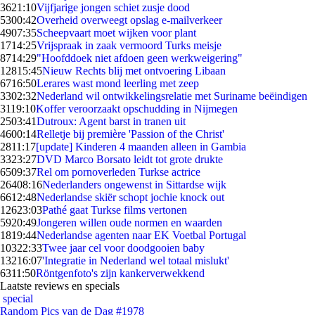
36
21:10
Vijfjarige jongen schiet zusje dood
53
00:42
Overheid overweegt opslag e-mailverkeer
49
07:35
Scheepvaart moet wijken voor plant
17
14:25
Vrijspraak in zaak vermoord Turks meisje
87
14:29
"Hoofddoek niet afdoen geen werkweigering"
128
15:45
Nieuw Rechts blij met ontvoering Libaan
67
16:50
Lerares wast mond leerling met zeep
33
02:32
Nederland wil ontwikkelingsrelatie met Suriname beëindigen
31
19:10
Koffer veroorzaakt opschudding in Nijmegen
25
03:41
Dutroux: Agent barst in tranen uit
46
00:14
Relletje bij première 'Passion of the Christ'
28
11:17
[update] Kinderen 4 maanden alleen in Gambia
33
23:27
DVD Marco Borsato leidt tot grote drukte
65
09:37
Rel om pornoverleden Turkse actrice
264
08:16
Nederlanders ongewenst in Sittardse wijk
66
12:48
Nederlandse skiër schopt jochie knock out
126
23:03
Pathé gaat Turkse films vertonen
59
20:49
Jongeren willen oude normen en waarden
18
19:44
Nederlandse agenten naar EK Voetbal Portugal
103
22:33
Twee jaar cel voor doodgooien baby
132
16:07
'Integratie in Nederland wel totaal mislukt'
63
11:50
Röntgenfoto's zijn kankerverwekkend
Laatste reviews en specials
special
Random Pics van de Dag #1978