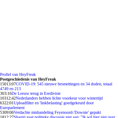
Profiel van HeyFreak
Postgeschiedenis van HeyFreak
150
13:07
COVID-19: 545 nieuwe besmettingen en 34 doden, totaal
4749 en 213
3
03:16
De Leeuw terug in Eredivisie
103
12:42
Nederlanders hebben lichte voorkeur voor wintertijd
63
22:01
Uploadfilter en 'linkbelasting' goedgekeurd door
Europarlement
53
09:06
Verdachte mishandeling Feyenoord-'Downie' gepakt
18
12:27
Shaqiri gaat politieke discussie niet aan: "Ik wil hier niet over