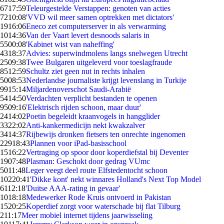
67
17:59
Teleurgestelde Verstappen: genoten van acties
72
10:08
'VVD wil meer samen optrekken met dictators'
19
16:06
Eneco zet computerserver in als verwarming
10
14:36
Van der Vaart levert desnoods salaris in
55
00:08
'Kabinet wist van naheffing'
43
18:37
Advies: superwindmolens langs snelwegen Utrecht
25
09:38
Twee Bulgaren uitgeleverd voor toeslagfraude
85
12:59
Schultz ziet geen nut in rechts inhalen
50
08:53
Nederlandse journaliste krijgt levenslang in Turkije
99
15:14
Miljardenoverschot Saudi-Arabië
54
14:50
Verdachten verplicht bestanden te openen
95
09:16
'Elektrisch rijden schoon, maar duur'
24
14:02
Poetin begeleidt kraanvogels in hangglider
33
22:02
Anti-kankermedicijn nekt kwakzalver
34
14:37
Rijbewijs dronken fietsers ten onrechte ingenomen
229
18:43
Plannen voor iPad-basisschool
15
16:22
Vertraging op spoor door koperdiefstal bij Deventer
19
07:48
Plasman: Geschokt door gedrag VUmc
50
11:48
Leger veegt deel route Elfstedentocht schoon
102
20:41
'Dikke kont' nekt winnares Holland's Next Top Model
61
12:18
'Duitse AAA-rating in gevaar'
10
18:18
Medewerker Rode Kruis ontvoerd in Pakistan
15
20:25
Koperdief zorgt voor waterschade bij flat Tilburg
2
11:17
Meer mobiel internet tijdens jaarwisseling