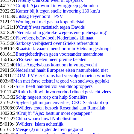
101
17:41
Jeremy Clarkson weer in opspraak
44
17:17
Cruijff: Ajax wordt in wurggreep gehouden
39
22:22
Kamer blijft tegen snelle invoering 130 km/u
71
16:39
Uitslag Feyenoord - PSV
21
21:17
Woning vol met gas na koperdiefstal
141
21:10
'Cruijff was racistisch tegen Davids'
34
18:20
'Nederland in gebreke wegens energiebesparing'
54
22:10
Flevoberg beïnvloedt Nederlands klimaat
76
15:06
Sarkozy verbijsterd over Grieks referendum
108
10:28
Laatste Javaanse neushoorn in Vietnam gestroopt
68
16:13
Energiebedrijven geen voorstander maandnota
156
16:36
'Rokers moeten meer premie betalen'
38
12:40
Hells Angels-baas komt om in vuurgevecht
39
01:56
Nederland haalt Europese eisen natuurbeleid niet
429
11:15
OM: PVV'er Graus had vervolgd moeten worden
8
03:46
Man met forse celstraf tegoed van snelweg geplukt
18
17:47
SEH heeft handen vol aan dildoproppers
101
11:42
Ruim helft wil invoerverbod ritueel geslacht vlees
73
13:32
Schip negeert roep om hulp Somaliërs
25
19:27
Spyker lijdt miljoenenverlies, CEO Saab stapt op
159
08:03
Wilders tegen bezoek Rosenthal aan Ramallah
100
20:24
Cruijff: "Ajax-bestuur moet opstappen"
30
12:27
China waarschuwt Nobelinstituut
540
19:43
Wilders: Islam achterlijk
65
16:18
Meisje (2) uit rijdende trein gegooid