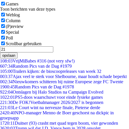
Games
Toon berichten van deze types
Weblog
Column
(P)review
Special
Poll
Scrollbar gebruiken
opslaan
1
08:03
VrijMiBabes #316 (not very sfw!)
6
07:34
Random Pics van de Dag #1979
1
05:00
Trailers kijken: de bioscoopreleases van week 32
0
03:37
Ajax veel te sterk voor Shelbourne, maar houdt schade beperkt
0
02:34
Nieuwkomers schitteren bij ruime Europese zege FC Twente
19
00:45
Random Pics van de Dag #1978
9
22:04
Ontslagen bij Halo Studios na Campaign Evolved
10
22:01
PS5-doos waarschuwt voor einde fysieke games
2
21:30
De FOK!Voetbalmanager 2026/2027 is begonnen
2
21:03
Le Court wint na nerveuze finale, Pieterse derde
24
20:40
NPO-manager Menno de Boer geschorst na dickpic in
groepsapp
17
20:11
Duitser (93) crasht met quad tegen boom, vier gewonden
36
20:03
Trump wil dat J.D. Vance hem in 2028 opvolgt