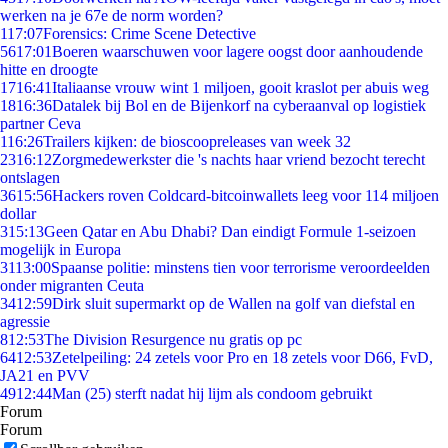
werken na je 67e de norm worden?
1
17:07
Forensics: Crime Scene Detective
56
17:01
Boeren waarschuwen voor lagere oogst door aanhoudende
hitte en droogte
17
16:41
Italiaanse vrouw wint 1 miljoen, gooit kraslot per abuis weg
18
16:36
Datalek bij Bol en de Bijenkorf na cyberaanval op logistiek
partner Ceva
1
16:26
Trailers kijken: de bioscoopreleases van week 32
23
16:12
Zorgmedewerkster die 's nachts haar vriend bezocht terecht
ontslagen
36
15:56
Hackers roven Coldcard-bitcoinwallets leeg voor 114 miljoen
dollar
3
15:13
Geen Qatar en Abu Dhabi? Dan eindigt Formule 1-seizoen
mogelijk in Europa
31
13:00
Spaanse politie: minstens tien voor terrorisme veroordeelden
onder migranten Ceuta
34
12:59
Dirk sluit supermarkt op de Wallen na golf van diefstal en
agressie
8
12:53
The Division Resurgence nu gratis op pc
64
12:53
Zetelpeiling: 24 zetels voor Pro en 18 zetels voor D66, FvD,
JA21 en PVV
49
12:44
Man (25) sterft nadat hij lijm als condoom gebruikt
Forum
Forum