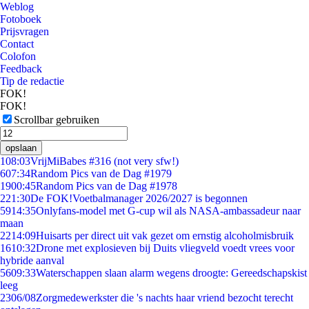
Weblog
Fotoboek
Prijsvragen
Contact
Colofon
Feedback
Tip de redactie
FOK!
FOK!
Scrollbar gebruiken
opslaan
1
08:03
VrijMiBabes #316 (not very sfw!)
6
07:34
Random Pics van de Dag #1979
19
00:45
Random Pics van de Dag #1978
2
21:30
De FOK!Voetbalmanager 2026/2027 is begonnen
59
14:35
Onlyfans-model met G-cup wil als NASA-ambassadeur naar
maan
22
14:09
Huisarts per direct uit vak gezet om ernstig alcoholmisbruik
16
10:32
Drone met explosieven bij Duits vliegveld voedt vrees voor
hybride aanval
56
09:33
Waterschappen slaan alarm wegens droogte: Gereedschapskist
leeg
23
06/08
Zorgmedewerkster die 's nachts haar vriend bezocht terecht