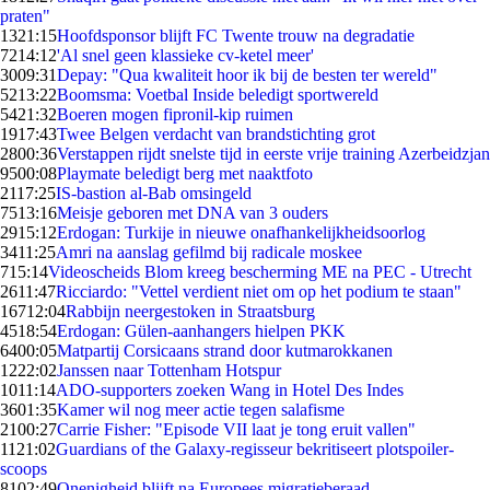
praten"
13
21:15
Hoofdsponsor blijft FC Twente trouw na degradatie
72
14:12
'Al snel geen klassieke cv-ketel meer'
30
09:31
Depay: "Qua kwaliteit hoor ik bij de besten ter wereld"
52
13:22
Boomsma: Voetbal Inside beledigt sportwereld
54
21:32
Boeren mogen fipronil-kip ruimen
19
17:43
Twee Belgen verdacht van brandstichting grot
28
00:36
Verstappen rijdt snelste tijd in eerste vrije training Azerbeidzjan
95
00:08
Playmate beledigt berg met naaktfoto
21
17:25
IS-bastion al-Bab omsingeld
75
13:16
Meisje geboren met DNA van 3 ouders
29
15:12
Erdogan: Turkije in nieuwe onafhankelijkheidsoorlog
34
11:25
Amri na aanslag gefilmd bij radicale moskee
7
15:14
Videoscheids Blom kreeg bescherming ME na PEC - Utrecht
26
11:47
Ricciardo: "Vettel verdient niet om op het podium te staan"
167
12:04
Rabbijn neergestoken in Straatsburg
45
18:54
Erdogan: Gülen-aanhangers hielpen PKK
64
00:05
Matpartij Corsicaans strand door kutmarokkanen
12
22:02
Janssen naar Tottenham Hotspur
10
11:14
ADO-supporters zoeken Wang in Hotel Des Indes
36
01:35
Kamer wil nog meer actie tegen salafisme
21
00:27
Carrie Fisher: "Episode VII laat je tong eruit vallen"
11
21:02
Guardians of the Galaxy-regisseur bekritiseert plotspoiler-
scoops
81
02:49
Onenigheid blijft na Europees migratieberaad