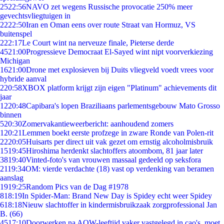
25
22:56
NAVO zet wegens Russische provocatie 250% meer
gevechtsvliegtuigen in
22
22:50
Iran en Oman eens over route Straat van Hormuz, VS
buitenspel
2
22:17
Le Court wint na nerveuze finale, Pieterse derde
45
21:00
Progressieve Democraat El-Sayed wint nipt voorverkiezing
Michigan
16
21:00
Drone met explosieven bij Duits vliegveld voedt vrees voor
hybride aanval
2
20:58
XBOX platform krijgt zijn eigen "Platinum" achievements dit
jaar
12
20:48
Capibara's lopen Braziliaans parlementsgebouw Mato Grosso
binnen
5
20:30
Zomervakantieweerbericht: aanhoudend zomers
1
20:21
Lemmen boekt eerste profzege in zware Ronde van Polen-rit
22
20:05
Huisarts per direct uit vak gezet om ernstig alcoholmisbruik
15
19:45
Hiroshima herdenkt slachtoffers atoombom, 81 jaar later
38
19:40
Vinted-foto's van vrouwen massaal gedeeld op seksfora
21
19:34
OM: vierde verdachte (18) vast op verdenking van beramen
aanslag
19
19:25
Random Pics van de Dag #1978
8
18:19
In Spider-Man: Brand New Day is Spidey echt weer Spidey
6
18:18
Nieuw slachtoffer in kindermisbruikzaak zorgprofessional Jan
B. (66)
45
17:10
Doorwerken na AOW-leeftijd vaker vastgelegd in cao's, moet