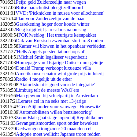
70
16:31
Peijs: geld Zuiderzeelijn naar wegen
76
17:06
Britse parachutist pleegt zelfmoord
80
11:01
VVD: 'Picknicken in musea voor allochtonen'
74
16:14
Plan voor Zuiderzeelijn van de baan
18
20:53
Gasrekening hoger door koude winter
44
23:02
Belg krijgt vijf jaar salaris na ontslag
166
00:54
FOK!weblog: Het treurigste kerstpakket
28
22:06
Dak van Russisch zwembad stort in: 8 doden
155
15:58
Kamer wil blowen in het openbaar verbieden
32
17:27
'Hells Angels persten tattooshops af'
236
14:51
Michiel Smit: legaliseer wapenbezit
87
17:03
Homepage van 16-jarige Duitser duur geintje
64
21:04
Donald Trump verkoopt luxueuze villa
23
21:50
Amerikaanse senator wint grote prijs in loterij
57
08:23
Radio 4 mogelijk uit de ether
281
09:08
'Ataturkstraat is goed voor de integratie'
75
18:53
Limburg telt de meeste WAO'ers
29
16:56
Man gewond bij schietpartij in Amsterdam
101
17:21
Lerares cel in na seks met 13-jarige
139
15:43
GeenStijl onder vuur vanwege 'Housewitz'
105
16:39
'Automobilisten willen benzineoorlog'
17
00:33
Zoon Blair gaat stage lopen bij Republikeinen
76
11:03
Gevangenismoorden sport onder bewakers
77
23:29
Gedwongen tongzoen: 20 maanden cel
46
13:54
Adoptie moet wellicht Japanse troon redden