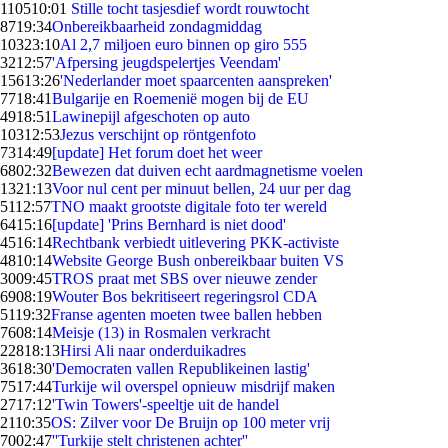
1105
10:01
Stille tocht tasjesdief wordt rouwtocht
87
19:34
Onbereikbaarheid zondagmiddag
103
23:10
Al 2,7 miljoen euro binnen op giro 555
32
12:57
'Afpersing jeugdspelertjes Veendam'
156
13:26
'Nederlander moet spaarcenten aanspreken'
77
18:41
Bulgarije en Roemenië mogen bij de EU
49
18:51
Lawinepijl afgeschoten op auto
103
12:53
Jezus verschijnt op röntgenfoto
73
14:49
[update] Het forum doet het weer
68
02:32
Bewezen dat duiven echt aardmagnetisme voelen
13
21:13
Voor nul cent per minuut bellen, 24 uur per dag
51
12:57
TNO maakt grootste digitale foto ter wereld
64
15:16
[update] 'Prins Bernhard is niet dood'
45
16:14
Rechtbank verbiedt uitlevering PKK-activiste
48
10:14
Website George Bush onbereikbaar buiten VS
30
09:45
TROS praat met SBS over nieuwe zender
69
08:19
Wouter Bos bekritiseert regeringsrol CDA
51
19:32
Franse agenten moeten twee ballen hebben
76
08:14
Meisje (13) in Rosmalen verkracht
228
18:13
Hirsi Ali naar onderduikadres
36
18:30
'Democraten vallen Republikeinen lastig'
75
17:44
Turkije wil overspel opnieuw misdrijf maken
27
17:12
'Twin Towers'-speeltje uit de handel
21
10:35
OS: Zilver voor De Bruijn op 100 meter vrij
70
02:47
''Turkije stelt christenen achter''