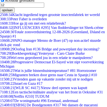
Scrollbar gebruiken
opslaan
25
08:34
Klacht ingediend tegen grootste insectenfabriek ter wereld
3
08:33
Peter Faber is overleden
16
08:33
Hoe ga jij om met een relatiebreuk?
84
08:32
[INFLUENCERS #295] Van flodderslinger tot Shrek-crème
245
08:30
Totale zonsverduistering 12-08-2026 (Groenland, IJsland en
Spanje) #1
106
08:29
NPO-manager Menno de Boer (47) op non-actief stuurde
dick-pic rond
189
08:29
Oorlog Iran #136 Bridge and powerplant day incoming?
7
08:29
[Boekbespreking] Yesteryear - Caro Claire Burke
7
08:28
Wel eens geprobeerd jou in een relatie te manipuleren?
104
08:28
Progressieve Democraat El-Sayed wint nipt voorverkiezing
Michigan
165
08:25
Wat is jullie binnenhuistemperatuur? #81 Horrorzomer
84
08:25
Migranten breken door grens naar Ceuta in Spanje,l #10
115
08:23
Vrienden gaan op vakantie zonder mij uit te nodigen
197
08:22
Israel en Gaza #17
132
08:21
[WLR SC #417] Nieuw deel openen was kaputt
71
08:12
Een tactische/militaire analyse van het front in Oekraïne #31
41
08:08
[Netflix #210] TUDUM
152
08:07
De woningmarkt #96 Eenmaal, andermaal
214
08:03
[SBS6] De Bondgenoten #317 We dansen de macaroni