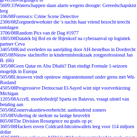
56
09:33
Waterschappen slaan alarm wegens droogte: Gereedschapskist
leeg
1
06/08
Forensics: Crime Scene Detective
23
06/08
Zorgmedewerkster die 's nachts haar vriend bezocht terecht
ontslagen
37
06/08
Random Pics van de Dag #1977
18
05/08
Datalek bij Bol en de Bijenkorf na cyberaanval op logistiek
partner Ceva
34
05/08
Kind overleden na aanrijding door AH-bestelbus in Dordrecht
6
05/08
Nieuw slachtoffer in kindermisbruikzaak zorgprofessional Jan
B. (66)
3
05/08
Geen Qatar en Abu Dhabi? Dan eindigt Formule 1-seizoen
mogelijk in Europa
5
05/08
Litouwen vindt opnieuw migrantentunnel onder grens met Wit-
Rusland
45
05/08
Progressieve Democraat El-Sayed wint nipt voorverkiezing
Michigan
12
05/08
Accell, moederbedrijf Sparta en Batavus, vraagt uitstel van
betaling aan
5
05/08
Zomervakantieweerbericht: aanhoudend zomers
1
05/08
Vollering de sterkste na lastige heuvelrit
8
05/08
The Division Resurgence nu gratis op pc
36
05/08
Hackers roven Coldcard-bitcoinwallets leeg voor 114 miljoen
dollar