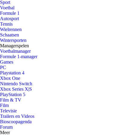
Sport
Voetbal
Formule 1
Autosport
Tennis
Wielrennen
Schaatsen
Wintersporten
Managerspelen
Voetbalmanager
Formule 1-manager
Games
PC
Playstation 4
Xbox One
Nintendo Switch
Xbox Series X|S
PlayStation 5
Film & TV
Film
Televisie
Trailers en Videos
Bioscoopagenda
Forum
Meer