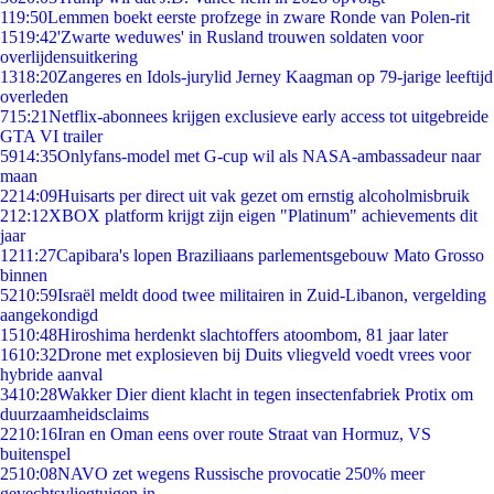
1
19:50
Lemmen boekt eerste profzege in zware Ronde van Polen-rit
15
19:42
'Zwarte weduwes' in Rusland trouwen soldaten voor
overlijdensuitkering
13
18:20
Zangeres en Idols-jurylid Jerney Kaagman op 79-jarige leeftijd
overleden
7
15:21
Netflix-abonnees krijgen exclusieve early access tot uitgebreide
GTA VI trailer
59
14:35
Onlyfans-model met G-cup wil als NASA-ambassadeur naar
maan
22
14:09
Huisarts per direct uit vak gezet om ernstig alcoholmisbruik
2
12:12
XBOX platform krijgt zijn eigen "Platinum" achievements dit
jaar
12
11:27
Capibara's lopen Braziliaans parlementsgebouw Mato Grosso
binnen
52
10:59
Israël meldt dood twee militairen in Zuid-Libanon, vergelding
aangekondigd
15
10:48
Hiroshima herdenkt slachtoffers atoombom, 81 jaar later
16
10:32
Drone met explosieven bij Duits vliegveld voedt vrees voor
hybride aanval
34
10:28
Wakker Dier dient klacht in tegen insectenfabriek Protix om
duurzaamheidsclaims
22
10:16
Iran en Oman eens over route Straat van Hormuz, VS
buitenspel
25
10:08
NAVO zet wegens Russische provocatie 250% meer
gevechtsvliegtuigen in