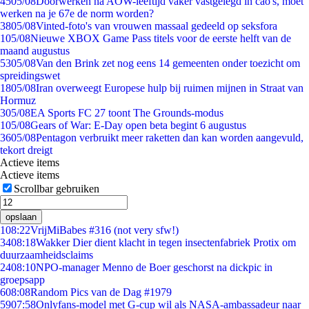
45
05/08
Doorwerken na AOW-leeftijd vaker vastgelegd in cao's, moet
werken na je 67e de norm worden?
38
05/08
Vinted-foto's van vrouwen massaal gedeeld op seksfora
1
05/08
Nieuwe XBOX Game Pass titels voor de eerste helft van de
maand augustus
53
05/08
Van den Brink zet nog eens 14 gemeenten onder toezicht om
spreidingswet
18
05/08
Iran overweegt Europese hulp bij ruimen mijnen in Straat van
Hormuz
3
05/08
EA Sports FC 27 toont The Grounds-modus
1
05/08
Gears of War: E-Day open beta begint 6 augustus
36
05/08
Pentagon verbruikt meer raketten dan kan worden aangevuld,
tekort dreigt
Actieve items
Actieve items
Scrollbar gebruiken
opslaan
1
08:22
VrijMiBabes #316 (not very sfw!)
34
08:18
Wakker Dier dient klacht in tegen insectenfabriek Protix om
duurzaamheidsclaims
24
08:10
NPO-manager Menno de Boer geschorst na dickpic in
groepsapp
6
08:08
Random Pics van de Dag #1979
59
07:58
Onlyfans-model met G-cup wil als NASA-ambassadeur naar