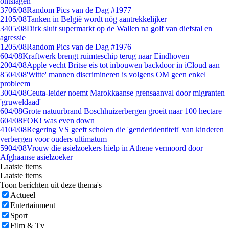
ontslagen
37
06/08
Random Pics van de Dag #1977
21
05/08
Tanken in België wordt nóg aantrekkelijker
34
05/08
Dirk sluit supermarkt op de Wallen na golf van diefstal en
agressie
12
05/08
Random Pics van de Dag #1976
6
04/08
Kraftwerk brengt ruimteschip terug naar Eindhoven
20
04/08
Apple vecht Britse eis tot inbouwen backdoor in iCloud aan
85
04/08
'Witte' mannen discrimineren is volgens OM geen enkel
probleem
30
04/08
Ceuta-leider noemt Marokkaanse grensaanval door migranten
'gruweldaad'
6
04/08
Grote natuurbrand Boschhuizerbergen groeit naar 100 hectare
6
04/08
FOK! was even down
41
04/08
Regering VS geeft scholen die 'genderidentiteit' van kinderen
verbergen voor ouders ultimatum
59
04/08
Vrouw die asielzoekers hielp in Athene vermoord door
Afghaanse asielzoeker
Laatste items
Laatste items
Toon berichten uit deze thema's
Actueel
Entertainment
Sport
Film & Tv