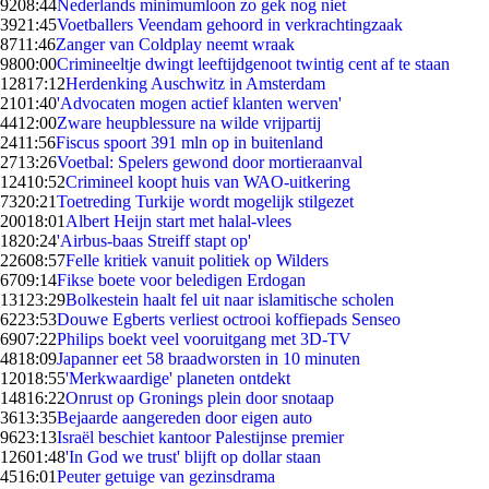
92
08:44
Nederlands minimumloon zo gek nog niet
39
21:45
Voetballers Veendam gehoord in verkrachtingzaak
87
11:46
Zanger van Coldplay neemt wraak
98
00:00
Crimineeltje dwingt leeftijdgenoot twintig cent af te staan
128
17:12
Herdenking Auschwitz in Amsterdam
21
01:40
'Advocaten mogen actief klanten werven'
44
12:00
Zware heupblessure na wilde vrijpartij
24
11:56
Fiscus spoort 391 mln op in buitenland
27
13:26
Voetbal: Spelers gewond door mortieraanval
124
10:52
Crimineel koopt huis van WAO-uitkering
73
20:21
Toetreding Turkije wordt mogelijk stilgezet
200
18:01
Albert Heijn start met halal-vlees
18
20:24
'Airbus-baas Streiff stapt op'
226
08:57
Felle kritiek vanuit politiek op Wilders
67
09:14
Fikse boete voor beledigen Erdogan
131
23:29
Bolkestein haalt fel uit naar islamitische scholen
62
23:53
Douwe Egberts verliest octrooi koffiepads Senseo
69
07:22
Philips boekt veel vooruitgang met 3D-TV
48
18:09
Japanner eet 58 braadworsten in 10 minuten
120
18:55
'Merkwaardige' planeten ontdekt
148
16:22
Onrust op Gronings plein door snotaap
36
13:35
Bejaarde aangereden door eigen auto
96
23:13
Israël beschiet kantoor Palestijnse premier
126
01:48
'In God we trust' blijft op dollar staan
45
16:01
Peuter getuige van gezinsdrama