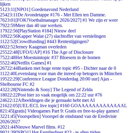
lijken
51
23:11
[NPO1] Goedenavond Nederland
254
23:11
De Avondetappe #176 - Met Ellen ten Damme.
76
23:01
[FOK!Voetbalmanager 2026/2027] #1 We zijn er weer
79
22:59
Meer dan 40 uur werken.
179
22:56
[PlayStation #184] Nieuw deel
109
22:56
Kapper Walat (27) slachtoffer van vernielingen
11
22:52
[Crowdfunding] #443 Rentestijgingen?
60
22:52
Jerney Kaagman overleden
255
22:48
[UFO/UAP] #16 The Age of Disclosure
75
22:48
Het Moestuintopic #37 Bloesem in de bomen
55
22:46
[Netflix Games] #1
267
22:44
Banken met hoge rente topic #95 - Dichter naar de 0
11
22:40
Levenslang voor man die inreed op betogers in München
195
22:29
[Conference League Donderdag 20:00 uur] Ajax -
Shelbourne FC #2
43
22:28
[Nintendo & Sony] The Legend of Zelda
180
22:22
Post hier zo vaak mogelijk om 22:22 uur #76
246
22:12
Afbeeldingen die je gemaakt hebt met AI
216
22:05
[UEL/ECL live topic] #160 GOAAAAAAAAAAAAAL
8
21:45
[gratis] Videogames Part 9: Gratis en free-to-play games!
32
21:45
[Voorspellen] Voorspel de eindstand van de Eredivisie
2026/2027
20
21:44
Nieuwe Marvel films. #12
99
21:39
[NPO1] Het Familiediner #23 - te allen tijden