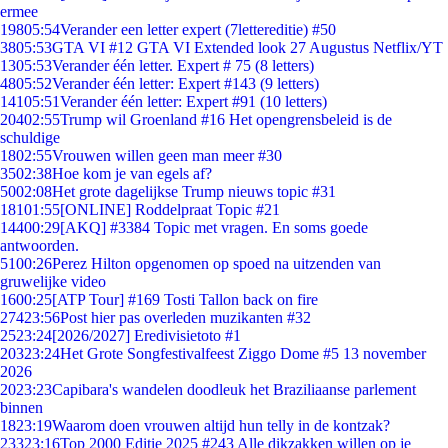
ermee
198
05:54
Verander een letter expert (7lettereditie) #50
38
05:53
GTA VI #12 GTA VI Extended look 27 Augustus Netflix/YT
13
05:53
Verander één letter. Expert # 75 (8 letters)
48
05:52
Verander één letter: Expert #143 (9 letters)
141
05:51
Verander één letter: Expert #91 (10 letters)
204
02:55
Trump wil Groenland #16 Het opengrensbeleid is de
schuldige
18
02:55
Vrouwen willen geen man meer #30
35
02:38
Hoe kom je van egels af?
50
02:08
Het grote dagelijkse Trump nieuws topic #31
181
01:55
[ONLINE] Roddelpraat Topic #21
144
00:29
[AKQ] #3384 Topic met vragen. En soms goede
antwoorden.
51
00:26
Perez Hilton opgenomen op spoed na uitzenden van
gruwelijke video
16
00:25
[ATP Tour] #169 Tosti Tallon back on fire
274
23:56
Post hier pas overleden muzikanten #32
25
23:24
[2026/2027] Eredivisietoto #1
203
23:24
Het Grote Songfestivalfeest Ziggo Dome #5 13 november
2026
20
23:23
Capibara's wandelen doodleuk het Braziliaanse parlement
binnen
18
23:19
Waarom doen vrouwen altijd hun telly in de kontzak?
233
23:16
Top 2000 Editie 2025 #243 Alle dikzakken willen op je