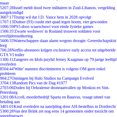
maan
52
07:28
Israël meldt dood twee militairen in Zuid-Libanon, vergelding
aangekondigd
36
07:17
Trump wil dat J.D. Vance hem in 2028 opvolgt
17
07:13
Duitser (93) crasht met quad tegen boom, vier gewonden
10
06:59
PS5-doos waarschuwt voor einde fysieke games
15
06:35
'Zwarte weduwes' in Rusland trouwen soldaten voor
overlijdensuitkering
56
06:33
Waterschappen slaan alarm wegens droogte: Gereedschapskist
leeg
7
06:28
Netflix-abonnees krijgen exclusieve early access tot uitgebreide
GTA VI trailer
13
06:11
Zangeres en Idols-jurylid Jerney Kaagman op 79-jarige leeftijd
overleden
85
04:44
'Witte' mannen discrimineren is volgens OM geen enkel
probleem
9
04:27
Ontslagen bij Halo Studios na Campaign Evolved
37
04:13
Random Pics van de Dag #1977
27
03:06
Doden bij Oekraïense droneaanvallen op Moskou en Sint-
Petersburg
12
01:08
Accell, moederbedrijf Sparta en Batavus, vraagt uitstel van
betaling aan
34
01:01
Kind overleden na aanrijding door AH-bestelbus in Dordrecht
53
00:28
Van den Brink zet nog eens 14 gemeenten onder toezicht om
spreidingswet