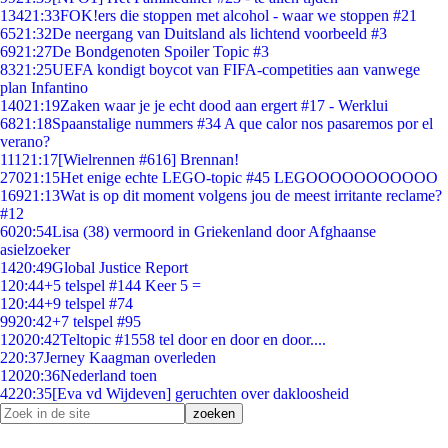
134
21:33
FOK!ers die stoppen met alcohol - waar we stoppen #21
65
21:32
De neergang van Duitsland als lichtend voorbeeld #3
69
21:27
De Bondgenoten Spoiler Topic #3
83
21:25
UEFA kondigt boycot van FIFA-competities aan vanwege
plan Infantino
140
21:19
Zaken waar je je echt dood aan ergert #17 - Werklui
68
21:18
Spaanstalige nummers #34 A que calor nos pasaremos por el
verano?
111
21:17
[Wielrennen #616] Brennan!
270
21:15
Het enige echte LEGO-topic #45 LEGOOOOOOOOOOO
169
21:13
Wat is op dit moment volgens jou de meest irritante reclame?
#12
60
20:54
Lisa (38) vermoord in Griekenland door Afghaanse
asielzoeker
14
20:49
Global Justice Report
1
20:44
+5 telspel #144 Keer 5 =
1
20:44
+9 telspel #74
99
20:42
+7 telspel #95
120
20:42
Teltopic #1558 tel door en door en door....
2
20:37
Jerney Kaagman overleden
120
20:36
Nederland toen
42
20:35
[Eva vd Wijdeven] geruchten over dakloosheid