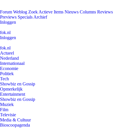
Forum
Weblog
Zoek
Actieve Items
Nieuws
Columns
Reviews
Previews
Specials
Archief
Inloggen
fok.nl
Inloggen
fok.nl
Actueel
Nederland
Internationaal
Economie
Politiek
Tech
Showbiz en Gossip
Opmerkelijk
Entertainment
Showbiz en Gossip
Muziek
Film
Televisie
Media & Cultuur
Bioscoopagenda