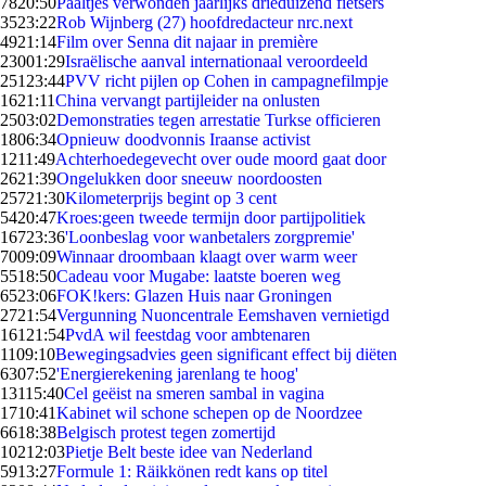
78
20:50
Paaltjes verwonden jaarlijks drieduizend fietsers
35
23:22
Rob Wijnberg (27) hoofdredacteur nrc.next
49
21:14
Film over Senna dit najaar in première
230
01:29
Israëlische aanval internationaal veroordeeld
251
23:44
PVV richt pijlen op Cohen in campagnefilmpje
16
21:11
China vervangt partijleider na onlusten
25
03:02
Demonstraties tegen arrestatie Turkse officieren
18
06:34
Opnieuw doodvonnis Iraanse activist
12
11:49
Achterhoedegevecht over oude moord gaat door
26
21:39
Ongelukken door sneeuw noordoosten
257
21:30
Kilometerprijs begint op 3 cent
54
20:47
Kroes:geen tweede termijn door partijpolitiek
167
23:36
'Loonbeslag voor wanbetalers zorgpremie'
70
09:09
Winnaar droombaan klaagt over warm weer
55
18:50
Cadeau voor Mugabe: laatste boeren weg
65
23:06
FOK!kers: Glazen Huis naar Groningen
27
21:54
Vergunning Nuoncentrale Eemshaven vernietigd
161
21:54
PvdA wil feestdag voor ambtenaren
11
09:10
Bewegingsadvies geen significant effect bij diëten
63
07:52
'Energierekening jarenlang te hoog'
131
15:40
Cel geëist na smeren sambal in vagina
17
10:41
Kabinet wil schone schepen op de Noordzee
66
18:38
Belgisch protest tegen zomertijd
102
12:03
Pietje Belt beste idee van Nederland
59
13:27
Formule 1: Räikkönen redt kans op titel