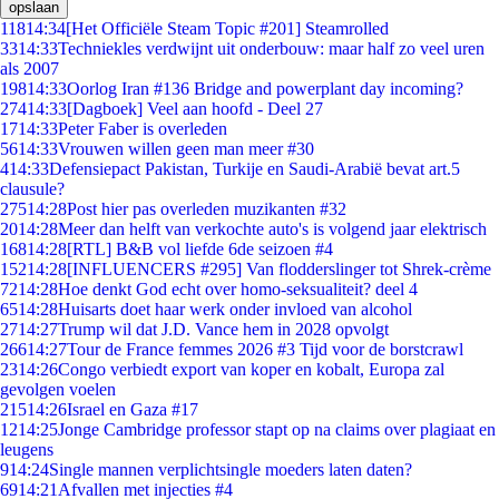
opslaan
118
14:34
[Het Officiële Steam Topic #201] Steamrolled
33
14:33
Techniekles verdwijnt uit onderbouw: maar half zo veel uren
als 2007
198
14:33
Oorlog Iran #136 Bridge and powerplant day incoming?
274
14:33
[Dagboek] Veel aan hoofd - Deel 27
17
14:33
Peter Faber is overleden
56
14:33
Vrouwen willen geen man meer #30
4
14:33
Defensiepact Pakistan, Turkije en Saudi-Arabië bevat art.5
clausule?
275
14:28
Post hier pas overleden muzikanten #32
20
14:28
Meer dan helft van verkochte auto's is volgend jaar elektrisch
168
14:28
[RTL] B&B vol liefde 6de seizoen #4
152
14:28
[INFLUENCERS #295] Van flodderslinger tot Shrek-crème
72
14:28
Hoe denkt God echt over homo-seksualiteit? deel 4
65
14:28
Huisarts doet haar werk onder invloed van alcohol
27
14:27
Trump wil dat J.D. Vance hem in 2028 opvolgt
266
14:27
Tour de France femmes 2026 #3 Tijd voor de borstcrawl
23
14:26
Congo verbiedt export van koper en kobalt, Europa zal
gevolgen voelen
215
14:26
Israel en Gaza #17
12
14:25
Jonge Cambridge professor stapt op na claims over plagiaat en
leugens
9
14:24
Single mannen verplichtsingle moeders laten daten?
69
14:21
Afvallen met injecties #4