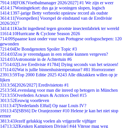
79
14:18
[FOK!Voetbalmanager 2026/2027] #1 We zijn er weer
45
14:17
Woningtekort: dus ga je woningen slopen, logisch
14
14:13
97-jarige Betty verbreekt opnieuw record als oudste
36
14:11
[Voorspellen] Voorspel de eindstand van de Eredivisie
2026/2027
34
14:11
Klacht ingediend tegen grootste insectenfabriek ter wereld
116
14:10
Hurricane & Cyclone Season 2026
7
14:09
Spaanse kust onder vuur van Portugese oorlogsschepen: 120
gewonden
72
14:04
De Bondgenoten Spoiler Topic #3
35
14:03
Zou je vreemdgaan in een relatie kunnen vergeven?
32
14:03
Astronomie in de Achtertuin #6
175
14:02
[Live Eredivisie #1784] Dying seconds van het seizoen!
171
14:02
Wat is jullie binnenhuistemperatuur? #81 Horrorzomer
239
13:59
Top 2000 Editie 2025 #243 Alle dikzakken willen op je
lijken
33
13:56
[2026/2027] Eredivisietoto #1
25
13:56
Levenslang voor man die inreed op betogers in München
72
13:55
Overleden Acteurs & Actrices Deel #15
30
13:52
Eeuwig voortleven
131
13:47
[Nederlands Elftal] Op naar Louis IV?
191
13:45
[SBS6] De Oranjezomer #10 Helene je kan het niet stop
ermee
38
13:43
Jezelf gelukkig voelen als vrijgezelle vijftiger
147
13:32
[Keuken Kampioen Divisie] #44 Vitesse mag weg