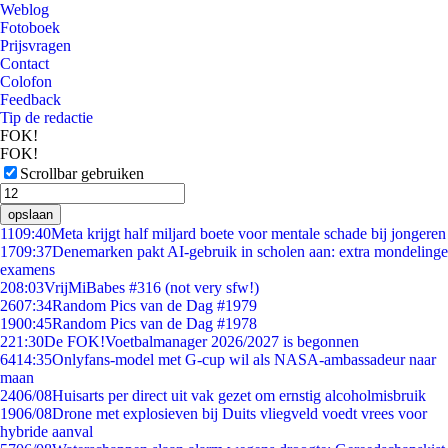
Weblog
Fotoboek
Prijsvragen
Contact
Colofon
Feedback
Tip de redactie
FOK!
FOK!
Scrollbar gebruiken
opslaan
11
09:40
Meta krijgt half miljard boete voor mentale schade bij jongeren
17
09:37
Denemarken pakt AI-gebruik in scholen aan: extra mondelinge
examens
2
08:03
VrijMiBabes #316 (not very sfw!)
26
07:34
Random Pics van de Dag #1979
19
00:45
Random Pics van de Dag #1978
2
21:30
De FOK!Voetbalmanager 2026/2027 is begonnen
64
14:35
Onlyfans-model met G-cup wil als NASA-ambassadeur naar
maan
24
06/08
Huisarts per direct uit vak gezet om ernstig alcoholmisbruik
19
06/08
Drone met explosieven bij Duits vliegveld voedt vrees voor
hybride aanval