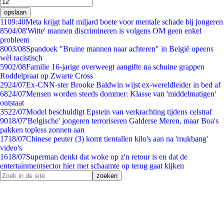
opslaan
11
09:40
Meta krijgt half miljard boete voor mentale schade bij jongeren
85
04/08
'Witte' mannen discrimineren is volgens OM geen enkel
probleem
80
03/08
Spandoek "Bruine mannen naar achteren" in België opeens
wèl racistisch
59
02/08
Familie 16-jarige overweegt aangifte na schuine grappen
Roddelpraat op Zwarte Cross
29
24/07
Ex-CNN-ster Brooke Baldwin wijst ex-wereldleider in bed af
68
24/07
Mensen worden steeds dommer: Klasse van 'middelmatigen'
ontstaat
35
22/07
Model beschuldigt Epstein van verkrachting tijdens celstraf
90
18/07
'Belgische' jongeren terroriseren Galderse Meren, maar Boa's
pakken topless zonnen aan
17
18/07
Chinese peuter (3) komt tientallen kilo's aan na 'mukbang'
video's
16
18/07
Superman denkt dat woke op z'n retour is en dat de
entertainmentsector hier met schaamte op terug gaat kijken