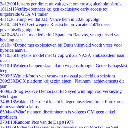
24
12:00
Huisarts per direct uit vak gezet om ernstig alcoholmisbruik
10
11:41
Netflix-abonnees krijgen exclusieve early access tot
uitgebreide GTA VI trailer
43
11:36
Trump wil dat J.D. Vance hem in 2028 opvolgt
26
10:54
NAVO zet wegens Russische provocatie 250% meer
gevechtsvliegtuigen in
14
10:46
Accell, moederbedrijf Sparta en Batavus, vraagt uitstel van
betaling aan
19
10:44
Drone met explosieven bij Duits vliegveld voedt vrees voor
hybride aanval
64
10:36
Onlyfans-model met G-cup wil als NASA-ambassadeur naar
maan
57
10:16
Waterschappen slaan alarm wegens droogte: Gereedschapskist
leeg
39
09:53
Vinted-foto's van vrouwen massaal gedeeld op seksfora
3
09:33
XBOX platform krijgt zijn eigen "Platinum" achievements dit
jaar
46
09:22
Progressieve Democraat El-Sayed wint nipt voorverkiezing
Michigan
34
08:18
Wakker Dier dient klacht in tegen insectenfabriek Protix om
duurzaamheidsclaims
85
04:44
'Witte' mannen discrimineren is volgens OM geen enkel
probleem
37
04:13
Random Pics van de Dag #1977
27
03:06
Doden bij Oekraïense droneaanvallen op Moskou en Sint-