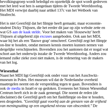
bevolkingsgroep wordt beledigd en opzettelijk de spot wordt gedreven
met het leed wat hen is aangedaan tijdens de Tweede Wereldoorlog.
Het MDI verwijst daarbij naar artikel 137c van het Wetboek van
Strafrecht.
Het is niet GeenStijl dat het filmpje heeft gemaakt, maar economie-
student Dicky Thijssen, die het eerder dit jaar op zijn website zette en
wat GS
aan de kaak stelde
. Voor het maken van 'Housewitz' heeft
Thijssen al uitgebreid zijn
excuses
aangeboden. Ook aan het MDI,
waar hij het als een 'flauwe grap' omschreef. GeenStijl zegt het filmpje
on-line te houden, omdat mensen kennis moeten kunnen nemen van
dergelijke verschijnselen. Bovendien zou het aantonen dat er nogal wat
schort aan het onderwijs inzake de Tweede Wereldoorlog. Anders zou
iemand zulke zieke zooi niet maken, is de redenering van de makers
van het log.
Wiesenthal
Naast het MDI ligt GeenStijl ook onder vuur van het Auschwitz-
museum in Polen. Het museum wil dat de Nederlandse overheid
maatregelen neemt om de verspreiding tegen te gaan. Bovendien is
ook
de media
in Israël er op gedoken. Eveneens het Simon Wiesenthal
Centrum heeft zich in de zaak gemengd. Die noemt de reden (de
disclaimer) die GeenStijl geeft om het flashflimpje on-line te houden,
een drogreden.
''GeenStijl gaat voorbij aan de grenzen van de vrijheid
van meningsuiting op een ongekend niveau van obsceniteit.''
De