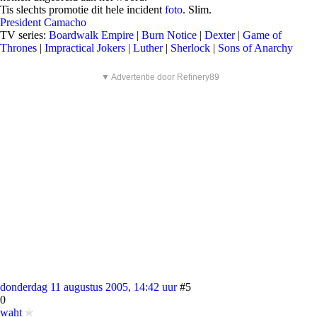
Tis slechts promotie dit hele incident
foto
. Slim.
President Camacho
TV series:
Boardwalk Empire
|
Burn Notice
|
Dexter
|
Game of
Thrones
|
Impractical Jokers
|
Luther
|
Sherlock
|
Sons of Anarchy
▼ Advertentie door Refinery89
donderdag 11 augustus 2005, 14:42 uur
#5
0
waht