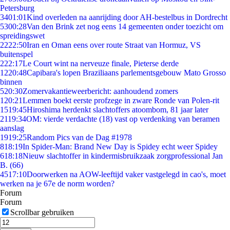
Petersburg
34
01:01
Kind overleden na aanrijding door AH-bestelbus in Dordrecht
53
00:28
Van den Brink zet nog eens 14 gemeenten onder toezicht om
spreidingswet
22
22:50
Iran en Oman eens over route Straat van Hormuz, VS
buitenspel
2
22:17
Le Court wint na nerveuze finale, Pieterse derde
12
20:48
Capibara's lopen Braziliaans parlementsgebouw Mato Grosso
binnen
5
20:30
Zomervakantieweerbericht: aanhoudend zomers
1
20:21
Lemmen boekt eerste profzege in zware Ronde van Polen-rit
15
19:45
Hiroshima herdenkt slachtoffers atoombom, 81 jaar later
21
19:34
OM: vierde verdachte (18) vast op verdenking van beramen
aanslag
19
19:25
Random Pics van de Dag #1978
8
18:19
In Spider-Man: Brand New Day is Spidey echt weer Spidey
6
18:18
Nieuw slachtoffer in kindermisbruikzaak zorgprofessional Jan
B. (66)
45
17:10
Doorwerken na AOW-leeftijd vaker vastgelegd in cao's, moet
werken na je 67e de norm worden?
Forum
Forum
Scrollbar gebruiken