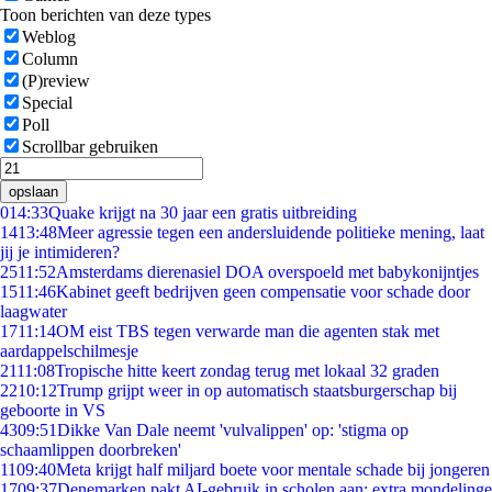
Toon berichten van deze types
Weblog
Column
(P)review
Special
Poll
Scrollbar gebruiken
opslaan
0
14:33
Quake krijgt na 30 jaar een gratis uitbreiding
14
13:48
Meer agressie tegen een andersluidende politieke mening, laat
jij je intimideren?
25
11:52
Amsterdams dierenasiel DOA overspoeld met babykonijntjes
15
11:46
Kabinet geeft bedrijven geen compensatie voor schade door
laagwater
17
11:14
OM eist TBS tegen verwarde man die agenten stak met
aardappelschilmesje
21
11:08
Tropische hitte keert zondag terug met lokaal 32 graden
22
10:12
Trump grijpt weer in op automatisch staatsburgerschap bij
geboorte in VS
43
09:51
Dikke Van Dale neemt 'vulvalippen' op: 'stigma op
schaamlippen doorbreken'
11
09:40
Meta krijgt half miljard boete voor mentale schade bij jongeren
17
09:37
Denemarken pakt AI-gebruik in scholen aan: extra mondelinge