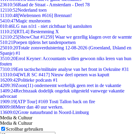
236
10:56
Raad de Straat - Amsterdam - Deel 78
121
10:52
Nederland toen
113
10:48
[Wielrennen #616] Brennan!
54
10:47
Magic mushrooms
0
10:46
LG nas n1t1 - niet zichtbaar bij aansluiten
11
10:25
[RTL4] Bestemming X
121
10:25
[ShowChat #1259] Waar we gezellig klagen over de warmte
5
10:21
Poepen tijdens het tandenpoetsen
250
10:20
Totale zonsverduistering 12-08-2026 (Groenland, IJsland en
Spanje) #1
35
10:20
Errol Keyner: Accountants willen gewoon niks leren van hun
fouten
73
10:19
Een tactische/militaire analyse van het front in Oekraïne #31
133
10:04
[WLR SC #417] Nieuw deel openen was kaputt
162
09:42
Politieke podcasts #1
42
09:39
Zoon(11) onderneemt werkelijk geen reet in de vakantie
14
09:24
Rechtszaak dodelijk ongeluk uitgesteld vanwege vakantie
advocaat
19
09:19
[ATP Tour] #169 Tosti Tallon back on fire
80
09:08
Meer dan 40 uur werken.
136
09:02
Grote natuurbrand in Noord-Limburg
Media & Cultuur
Media & Cultuur
Scrollbar gebruiken