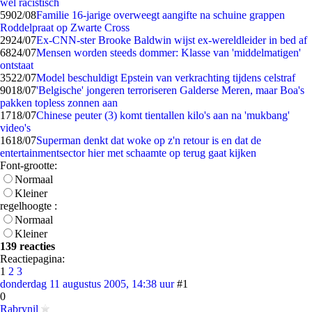
wèl racistisch
59
02/08
Familie 16-jarige overweegt aangifte na schuine grappen
Roddelpraat op Zwarte Cross
29
24/07
Ex-CNN-ster Brooke Baldwin wijst ex-wereldleider in bed af
68
24/07
Mensen worden steeds dommer: Klasse van 'middelmatigen'
ontstaat
35
22/07
Model beschuldigt Epstein van verkrachting tijdens celstraf
90
18/07
'Belgische' jongeren terroriseren Galderse Meren, maar Boa's
pakken topless zonnen aan
17
18/07
Chinese peuter (3) komt tientallen kilo's aan na 'mukbang'
video's
16
18/07
Superman denkt dat woke op z'n retour is en dat de
entertainmentsector hier met schaamte op terug gaat kijken
Font-grootte:
Normaal
Kleiner
regelhoogte :
Normaal
Kleiner
139 reacties
Reactiepagina:
1
2
3
donderdag 11 augustus 2005, 14:38 uur
#1
0
Rabrynil