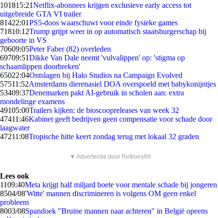
1018
15:21
Netflix-abonnees krijgen exclusieve early access tot
uitgebreide GTA VI trailer
814
22:01
PS5-doos waarschuwt voor einde fysieke games
718
10:12
Trump grijpt weer in op automatisch staatsburgerschap bij
geboorte in VS
706
09:05
Peter Faber (82) overleden
697
09:51
Dikke Van Dale neemt 'vulvalippen' op: 'stigma op
schaamlippen doorbreken'
650
22:04
Ontslagen bij Halo Studios na Campaign Evolved
575
11:52
Amsterdams dierenasiel DOA overspoeld met babykonijntjes
534
09:37
Denemarken pakt AI-gebruik in scholen aan: extra
mondelinge examens
491
05:00
Trailers kijken: de bioscoopreleases van week 32
474
11:46
Kabinet geeft bedrijven geen compensatie voor schade door
laagwater
472
11:08
Tropische hitte keert zondag terug met lokaal 32 graden
▼ Advertentie door Refinery89
Lees ook
11
09:40
Meta krijgt half miljard boete voor mentale schade bij jongeren
85
04/08
'Witte' mannen discrimineren is volgens OM geen enkel
probleem
80
03/08
Spandoek "Bruine mannen naar achteren" in België opeens