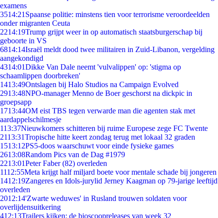
examens
35
14:21
Spaanse politie: minstens tien voor terrorisme veroordeelden
onder migranten Ceuta
22
14:19
Trump grijpt weer in op automatisch staatsburgerschap bij
geboorte in VS
68
14:14
Israël meldt dood twee militairen in Zuid-Libanon, vergelding
aangekondigd
43
14:01
Dikke Van Dale neemt 'vulvalippen' op: 'stigma op
schaamlippen doorbreken'
14
13:49
Ontslagen bij Halo Studios na Campaign Evolved
29
13:48
NPO-manager Menno de Boer geschorst na dickpic in
groepsapp
17
13:44
OM eist TBS tegen verwarde man die agenten stak met
aardappelschilmesje
1
13:37
Nieuwkomers schitteren bij ruime Europese zege FC Twente
21
13:31
Tropische hitte keert zondag terug met lokaal 32 graden
15
13:12
PS5-doos waarschuwt voor einde fysieke games
26
13:08
Random Pics van de Dag #1979
22
13:01
Peter Faber (82) overleden
11
12:55
Meta krijgt half miljard boete voor mentale schade bij jongeren
14
12:19
Zangeres en Idols-jurylid Jerney Kaagman op 79-jarige leeftijd
overleden
20
12:14
'Zwarte weduwes' in Rusland trouwen soldaten voor
overlijdensuitkering
4
12:13
Trailers kijken: de bioscoopreleases van week 32