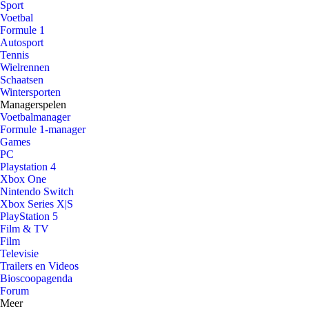
Sport
Voetbal
Formule 1
Autosport
Tennis
Wielrennen
Schaatsen
Wintersporten
Managerspelen
Voetbalmanager
Formule 1-manager
Games
PC
Playstation 4
Xbox One
Nintendo Switch
Xbox Series X|S
PlayStation 5
Film & TV
Film
Televisie
Trailers en Videos
Bioscoopagenda
Forum
Meer