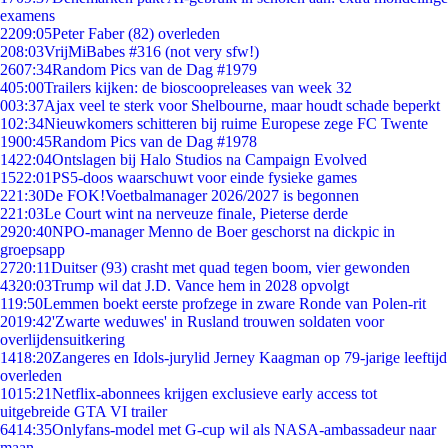
examens
22
09:05
Peter Faber (82) overleden
2
08:03
VrijMiBabes #316 (not very sfw!)
26
07:34
Random Pics van de Dag #1979
4
05:00
Trailers kijken: de bioscoopreleases van week 32
0
03:37
Ajax veel te sterk voor Shelbourne, maar houdt schade beperkt
1
02:34
Nieuwkomers schitteren bij ruime Europese zege FC Twente
19
00:45
Random Pics van de Dag #1978
14
22:04
Ontslagen bij Halo Studios na Campaign Evolved
15
22:01
PS5-doos waarschuwt voor einde fysieke games
2
21:30
De FOK!Voetbalmanager 2026/2027 is begonnen
2
21:03
Le Court wint na nerveuze finale, Pieterse derde
29
20:40
NPO-manager Menno de Boer geschorst na dickpic in
groepsapp
27
20:11
Duitser (93) crasht met quad tegen boom, vier gewonden
43
20:03
Trump wil dat J.D. Vance hem in 2028 opvolgt
1
19:50
Lemmen boekt eerste profzege in zware Ronde van Polen-rit
20
19:42
'Zwarte weduwes' in Rusland trouwen soldaten voor
overlijdensuitkering
14
18:20
Zangeres en Idols-jurylid Jerney Kaagman op 79-jarige leeftijd
overleden
10
15:21
Netflix-abonnees krijgen exclusieve early access tot
uitgebreide GTA VI trailer
64
14:35
Onlyfans-model met G-cup wil als NASA-ambassadeur naar
maan