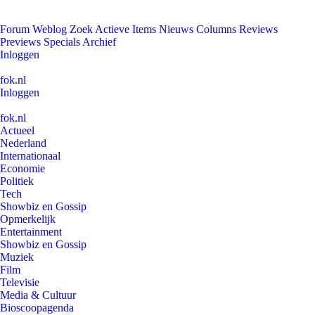
Forum
Weblog
Zoek
Actieve Items
Nieuws
Columns
Reviews
Previews
Specials
Archief
Inloggen
fok.nl
Inloggen
fok.nl
Actueel
Nederland
Internationaal
Economie
Politiek
Tech
Showbiz en Gossip
Opmerkelijk
Entertainment
Showbiz en Gossip
Muziek
Film
Televisie
Media & Cultuur
Bioscoopagenda