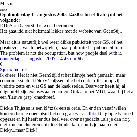
Mushir
quote:
Op donderdag 11 augustus 2005 14:38 schreef Rabrynil het
volgende:
DDoS op GeenStijl is weer begonnen...
Het gaat idd niet helemaal lekker met de website van GeenStijl.
Maar dit is natuurlijk wel weer dikke publiciteit voor GS, of het
positieve is valt te betwijfelen, maar publiciteit = publiciteit
foto
The problem is not the occupation, but how people deal with it.
donderdag 11 augustus 2005, 14:43 uur
#6
0
Sjmaxmiem
ik citeer: Het is niet GeenStijl dat het filmpje heeft gemaakt, maar
economie-student Dicky Thijssen, die het eerder dit jaar op zijn
website zette en wat GS aan de kaak stelde. Daarvoor heeft hij al
uitgebreid zijn excuses aangeboden. Ook aan het MDI, waar hij het als
een 'flauwe grap' omschreef.
Dickie Thijssen is een kl*tzak eerste orde. En er dan vanaf willen
komen door te doen alsof het een grap was....
foto
Dit grapje is breed
opgezet en hij heeft er dus heel veel over nagedacht...als je dan nog
niet kan concluderen dat dit echt niet kan, dan is je naam niet
Dicky...maar Dick!