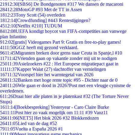
219
12:30
[SBS6] De Bondgenoten #317 We dansen de macaroni
284
12:28
MotoGP #93 Met de TT in Assen
18
12:23
Tony Scott (54) overleden
18
12:14
[Crowdfunding] #443 Rentestijgingen?
45
12:10
[Netflix #210] TUDUM
84
12:08
UEFA kondigt boycot van FIFA-competities aan vanwege
plan Infantino
9
12:02
[gratis] Videogames Part 9: Gratis en free-to-play games!
41
11:50
GGZ heeft mij gezond verklaard.
96
11:45
Migranten breken door grens naar Ceuta in Spanje,l #10
117
11:42
Vrienden gaan op vakantie zonder mij uit te nodigen
250
11:39
Asielzoekers #22 : Het Europese migratiepact gaat in
111
11:37
Kapper Walat (27) slachtoffer van vernielingen
167
11:32
Voorspel hier het warmtegetal van 2026
268
11:32
Banken met hoge rente topic #95 - Dichter naar de 0
240
11:26
Wie gaan er dood in 2026?Post met een vleugje cynisme de
overledenen.
6
11:26
Draai hier alle platen in je platenkast #32 (The Torture Never
Stops)
16
11:14
[Boekbespreking] Yesteryear - Caro Claire Burke
54
11:11
Post hier zo vaak mogelijk om 11:11 #39 Vanz11
266
11:06
[NET5] Het blok 2026 #32 Blokkendozen
264
11:05
Lied van de dag #52
79
11:05
Vuelta a España 2026 #1
11
11:00
Meest innovatieve game mechanics