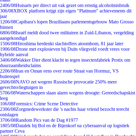
24
06/08
Huisarts per direct uit vak gezet om ernstig alcoholmisbruik
3
06/08
XBOX platform krijgt zijn eigen "Platinum" achievements dit
jaar
12
06/08
Capibara's lopen Braziliaans parlementsgebouw Mato Grosso
binnen
68
06/08
Israël meldt dood twee militairen in Zuid-Libanon, vergelding
aangekondigd
15
06/08
Hiroshima herdenkt slachtoffers atoombom, 81 jaar later
19
06/08
Drone met explosieven bij Duits vliegveld voedt vrees voor
hybride aanval
34
06/08
Wakker Dier dient klacht in tegen insectenfabriek Protix om
duurzaamheidsclaims
22
06/08
Iran en Oman eens over route Straat van Hormuz, VS
buitenspel
26
06/08
NAVO zet wegens Russische provocatie 250% meer
gevechtsvliegtuigen in
57
06/08
Waterschappen slaan alarm wegens droogte: Gereedschapskist
leeg
1
06/08
Forensics: Crime Scene Detective
23
06/08
Zorgmedewerkster die 's nachts haar vriend bezocht terecht
ontslagen
37
06/08
Random Pics van de Dag #1977
18
05/08
Datalek bij Bol en de Bijenkorf na cyberaanval op logistiek
partner Ceva