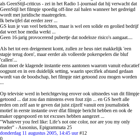
als GeenStijl-criticus - zei in het Radio 1-journaal dat hij verwacht dat
GeenStijl het filmpje spoedig off-line zal halen wanneer het gedreigd
wordt met juridische maatregelen.
Ik betwijfel dat eerder zeer ...
GS kun je van veel betichten, maar is wel een solide en geolied bedrijf
dat weet hoe media werkt ...
Geen 16-jarig provocerend pubertje dat nodeloze risico's aangaat....
Als het tot een dreigement komt, zullen ze heus niet makkelijk 'een
stapje terug doen', maar eerder als volleerde pokerspelers die bluf
'callen'...
dan moet de klagende instantie eens aantonen waarom vanuit educatief
oogpunt en in een duidelijk setting, waarin specifiek afstand gedaan
wordt van de boodschap, het filmpje niet getoond zou mogen worden
...
Op televisie werd in berichtgeving erover ook uitsnedes van dit filmpje
getoond ... dat zou dan minstens even fout zijn ... en GS heeft alle
reden om zelf aan te geven dat juist zijzelf vanuit een journalistiek
motief in eerste instantie over dfat filmpje bericht hebben en ook de
maker opgespoord en tot excuses hebben aangezet ...
"Whatever you feel like: Life’s not one color, nor are you my only
reader" - Ausonius, Epigrammata 25
donderdag 11 augustus 2005, 14:45 uur
#12
0