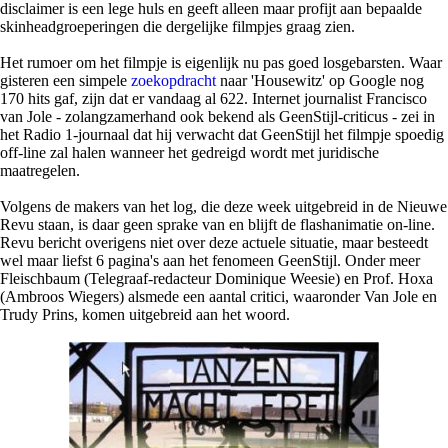
disclaimer is een lege huls en geeft alleen maar profijt aan bepaalde
skinheadgroeperingen die dergelijke filmpjes graag zien.
Het rumoer om het filmpje is eigenlijk nu pas goed losgebarsten. Waar
gisteren een simpele
zoekopdracht
naar 'Housewitz' op Google nog
170 hits gaf, zijn dat er vandaag al 622. Internet journalist Francisco
van Jole - zolangzamerhand ook bekend als GeenStijl-criticus - zei in
het Radio 1-journaal dat hij verwacht dat GeenStijl het filmpje spoedig
off-line zal halen wanneer het gedreigd wordt met juridische
maatregelen.
Volgens de makers van het log, die deze week uitgebreid in de Nieuwe
Revu staan, is daar geen sprake van en blijft de flashanimatie on-line.
Revu bericht overigens niet over deze actuele situatie, maar besteedt
wel maar liefst 6 pagina's aan het fenomeen GeenStijl. Onder meer
Fleischbaum (Telegraaf-redacteur Dominique Weesie) en Prof. Hoxa
(Ambroos Wiegers) alsmede een aantal critici, waaronder Van Jole en
Trudy Prins, komen uitgebreid aan het woord.