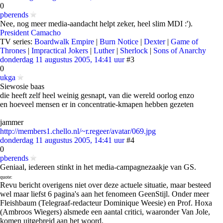
0
pberends
Nee, nog meer media-aandacht helpt zeker, heel slim MDI :').
President Camacho
TV series:
Boardwalk Empire
|
Burn Notice
|
Dexter
|
Game of
Thrones
|
Impractical Jokers
|
Luther
|
Sherlock
|
Sons of Anarchy
donderdag 11 augustus 2005, 14:41 uur
#3
0
ukga
Siewosie baas
die heeft zelf heel weinig gesnapt, van die wereld oorlog enzo
en hoeveel mensen er in concentratie-kmapen hebben gezeten
jammer
http://members1.chello.nl/~r.regeer/avatar/069.jpg
donderdag 11 augustus 2005, 14:41 uur
#4
0
pberends
Geniaal, iedereen stinkt in het media-campagnezaakje van GS.
quote:
Revu bericht overigens niet over deze actuele situatie, maar besteed
wel maar liefst 6 pagina's aan het fenomeen GeenStijl. Onder meer
Fleishbaum (Telegraaf-redacteur Dominique Weesie) en Prof. Hoxa
(Ambroos Wiegers) alsmede een aantal critici, waaronder Van Jole,
komen uitgebreid aan het woord.