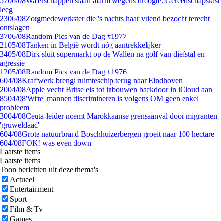
57
06/08
Waterschappen slaan alarm wegens droogte: Gereedschapskist
leeg
23
06/08
Zorgmedewerkster die 's nachts haar vriend bezocht terecht
ontslagen
37
06/08
Random Pics van de Dag #1977
21
05/08
Tanken in België wordt nóg aantrekkelijker
34
05/08
Dirk sluit supermarkt op de Wallen na golf van diefstal en
agressie
12
05/08
Random Pics van de Dag #1976
6
04/08
Kraftwerk brengt ruimteschip terug naar Eindhoven
20
04/08
Apple vecht Britse eis tot inbouwen backdoor in iCloud aan
85
04/08
'Witte' mannen discrimineren is volgens OM geen enkel
probleem
30
04/08
Ceuta-leider noemt Marokkaanse grensaanval door migranten
'gruweldaad'
6
04/08
Grote natuurbrand Boschhuizerbergen groeit naar 100 hectare
6
04/08
FOK! was even down
Laatste items
Laatste items
Toon berichten uit deze thema's
Actueel
Entertainment
Sport
Film & Tv
Games