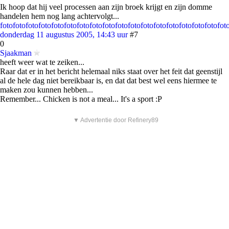
Ik hoop dat hij veel processen aan zijn broek krijgt en zijn domme
handelen hem nog lang achtervolgt...
foto
foto
foto
foto
foto
foto
foto
foto
foto
foto
foto
foto
foto
foto
foto
foto
foto
fot
donderdag 11 augustus 2005, 14:43 uur
#7
0
Sjaakman
heeft weer wat te zeiken...
Raar dat er in het bericht helemaal niks staat over het feit dat geenstijl
al de hele dag niet bereikbaar is, en dat dat best wel eens hiermee te
maken zou kunnen hebben...
Remember... Chicken is not a meal... It's a sport :P
▼ Advertentie door Refinery89