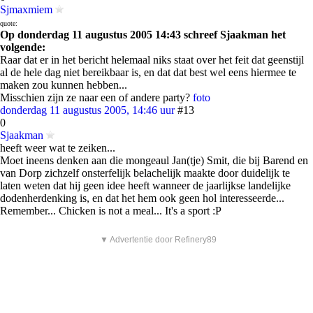
Sjmaxmiem
quote:
Op donderdag 11 augustus 2005 14:43 schreef Sjaakman het
volgende:
Raar dat er in het bericht helemaal niks staat over het feit dat geenstijl
al de hele dag niet bereikbaar is, en dat dat best wel eens hiermee te
maken zou kunnen hebben...
Misschien zijn ze naar een of andere party?
foto
donderdag 11 augustus 2005, 14:46 uur
#13
0
Sjaakman
heeft weer wat te zeiken...
Moet ineens denken aan die mongeaul Jan(tje) Smit, die bij Barend en
van Dorp zichzelf onsterfelijk belachelijk maakte door duidelijk te
laten weten dat hij geen idee heeft wanneer de jaarlijkse landelijke
dodenherdenking is, en dat het hem ook geen hol interesseerde...
Remember... Chicken is not a meal... It's a sport :P
▼ Advertentie door Refinery89