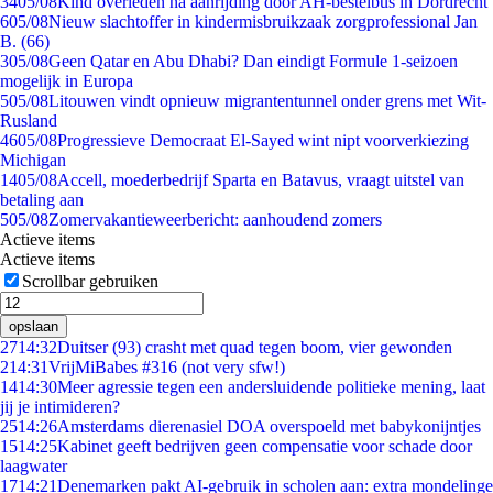
34
05/08
Kind overleden na aanrijding door AH-bestelbus in Dordrecht
6
05/08
Nieuw slachtoffer in kindermisbruikzaak zorgprofessional Jan
B. (66)
3
05/08
Geen Qatar en Abu Dhabi? Dan eindigt Formule 1-seizoen
mogelijk in Europa
5
05/08
Litouwen vindt opnieuw migrantentunnel onder grens met Wit-
Rusland
46
05/08
Progressieve Democraat El-Sayed wint nipt voorverkiezing
Michigan
14
05/08
Accell, moederbedrijf Sparta en Batavus, vraagt uitstel van
betaling aan
5
05/08
Zomervakantieweerbericht: aanhoudend zomers
Actieve items
Actieve items
Scrollbar gebruiken
opslaan
27
14:32
Duitser (93) crasht met quad tegen boom, vier gewonden
2
14:31
VrijMiBabes #316 (not very sfw!)
14
14:30
Meer agressie tegen een andersluidende politieke mening, laat
jij je intimideren?
25
14:26
Amsterdams dierenasiel DOA overspoeld met babykonijntjes
15
14:25
Kabinet geeft bedrijven geen compensatie voor schade door
laagwater
17
14:21
Denemarken pakt AI-gebruik in scholen aan: extra mondelinge