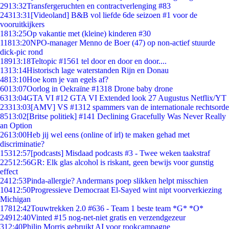
29
13:32
Transfergeruchten en contractverlenging #83
243
13:31
[Videoland] B&B vol liefde 6de seizoen #1 voor de
vooruitkijkers
18
13:25
Op vakantie met (kleine) kinderen #30
118
13:20
NPO-manager Menno de Boer (47) op non-actief stuurde
dick-pic rond
189
13:18
Teltopic #1561 tel door en door en door....
13
13:14
Historisch lage waterstanden Rijn en Donau
48
13:10
Hoe kom je van egels af?
60
13:07
Oorlog in Oekraïne #1318 Drone baby drone
63
13:04
GTA VI #12 GTA VI Extended look 27 Augustus Netflix/YT
233
13:03
[AMV] VS #1312 spammers van de internationale rechtsorde
85
13:02
[Britse politiek] #141 Declining Gracefully Was Never Really
an Option
26
13:00
Heb jij wel eens (online of irl) te maken gehad met
discriminatie?
153
12:57
[podcasts] Misdaad podcasts #3 - Twee weken taakstraf
225
12:56
GR: Elk glas alcohol is riskant, geen bewijs voor gunstig
effect
24
12:53
Pinda-allergie? Andermans poep slikken helpt misschien
104
12:50
Progressieve Democraat El-Sayed wint nipt voorverkiezing
Michigan
178
12:42
Touwtrekken 2.0 #636 - Team 1 beste team *G* *O*
249
12:40
Vinted #15 nog-net-niet gratis en verzendgezeur
3
12:40
Philip Morris gebruikt AI voor rookcampagne