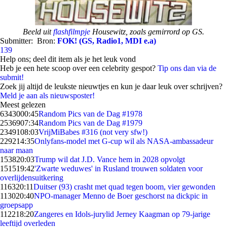
Beeld uit
flashfilmpje
Housewitz, zoals gemirrord op GS.
Submitter:
Bron:
FOK! (GS, Radio1, MDI e.a)
139
Help ons; deel dit item als je het leuk vond
Heb je een hete scoop over een celebrity gespot?
Tip ons dan via de
submit!
Zoek jij altijd de leukste nieuwtjes en kun je daar leuk over schrijven?
Meld je aan als nieuwsposter!
Meest gelezen
63430
00:45
Random Pics van de Dag #1978
25369
07:34
Random Pics van de Dag #1979
23491
08:03
VrijMiBabes #316 (not very sfw!)
2292
14:35
Onlyfans-model met G-cup wil als NASA-ambassadeur
naar maan
1538
20:03
Trump wil dat J.D. Vance hem in 2028 opvolgt
1515
19:42
'Zwarte weduwes' in Rusland trouwen soldaten voor
overlijdensuitkering
1163
20:11
Duitser (93) crasht met quad tegen boom, vier gewonden
1130
20:40
NPO-manager Menno de Boer geschorst na dickpic in
groepsapp
1122
18:20
Zangeres en Idols-jurylid Jerney Kaagman op 79-jarige
leeftijd overleden