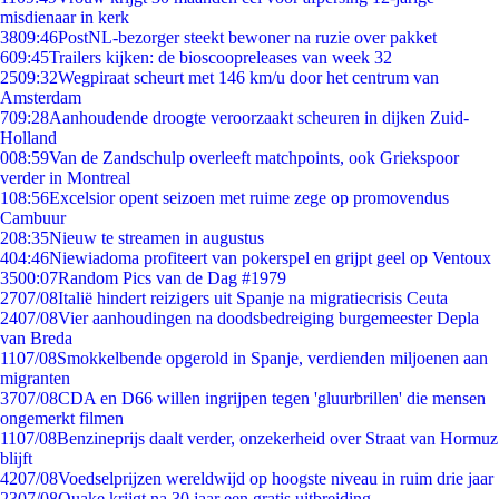
misdienaar in kerk
38
09:46
PostNL-bezorger steekt bewoner na ruzie over pakket
6
09:45
Trailers kijken: de bioscoopreleases van week 32
25
09:32
Wegpiraat scheurt met 146 km/u door het centrum van
Amsterdam
7
09:28
Aanhoudende droogte veroorzaakt scheuren in dijken Zuid-
Holland
0
08:59
Van de Zandschulp overleeft matchpoints, ook Griekspoor
verder in Montreal
1
08:56
Excelsior opent seizoen met ruime zege op promovendus
Cambuur
2
08:35
Nieuw te streamen in augustus
4
04:46
Niewiadoma profiteert van pokerspel en grijpt geel op Ventoux
35
00:07
Random Pics van de Dag #1979
27
07/08
Italië hindert reizigers uit Spanje na migratiecrisis Ceuta
24
07/08
Vier aanhoudingen na doodsbedreiging burgemeester Depla
van Breda
11
07/08
Smokkelbende opgerold in Spanje, verdienden miljoenen aan
migranten
37
07/08
CDA en D66 willen ingrijpen tegen 'gluurbrillen' die mensen
ongemerkt filmen
11
07/08
Benzineprijs daalt verder, onzekerheid over Straat van Hormuz
blijft
42
07/08
Voedselprijzen wereldwijd op hoogste niveau in ruim drie jaar
23
07/08
Quake krijgt na 30 jaar een gratis uitbreiding