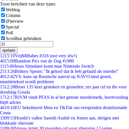
Toon berichten van deze types
Weblog
Column
(P)review
Special
Poll
Scrollbar gebruiken
opslaan
12
15:10
VrijMiBabes #316 (not very sfw!)
40
15:09
Random Pics van de Dag #1980
11
15:00
Jesus Simulator komt naar Nintendo Switch
25
13:26
Britney Spears: "Ik geloof dat ik heb gefaald als moeder"
40
12:42
VS: kans op Russische aanval op NAVO-land groeit,
munitietekort wordt probleem
15
12:28
Broer 135 keer gestoken en gesneden: zes jaar cel en tbs voor
doodslag Gouda
17
12:17
RIVM vindt PFAS in al het geteste moedermelk, borstvoeding
blijft advies
46
10:16
EU bekritiseert Meta en TikTok om verspreiden desinformatie
Ceuta
33
09:53
Houthi's vallen Saoedi-Arabië en Jemen aan, dreigen met
blokkade olieroute
11
09:49
Vrouw krijgt 30 maanden cel voor afpersing 12-jarige