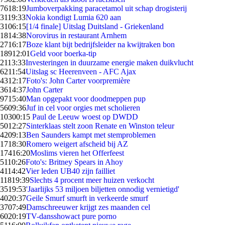
76
18:19
Jumboverpakking paracetamol uit schap drogisterij
31
19:33
Nokia kondigt Lumia 620 aan
31
06:15
[1/4 finale] Uitslag Duitsland - Griekenland
18
14:38
Norovirus in restaurant Arnhem
27
16:17
Boze klant bijt bedrijfsleider na kwijtraken bon
189
12:01
Geld voor boerka-tip
21
13:33
Investeringen in duurzame energie maken duikvlucht
62
11:54
Uitslag sc Heerenveen - AFC Ajax
43
12:17
Foto's: John Carter voorpremière
36
14:37
John Carter
97
15:40
Man opgepakt voor doodmeppen pup
56
09:36
Juf in cel voor orgies met scholieren
103
00:15
Paul de Leeuw woest op DWDD
50
12:27
Sinterklaas stelt zoon Renate en Winston teleur
42
09:13
Ben Saunders kampt met stemproblemen
17
18:30
Romero weigert afscheid bij AZ
174
16:20
Moslims vieren het Offerfeest
51
10:26
Foto's: Britney Spears in Ahoy
41
14:42
Vier leden UB40 zijn failliet
118
19:39
Slechts 4 procent meer huizen verkocht
35
19:53
'Jaarlijks 53 miljoen biljetten onnodig vernietigd'
40
20:37
Geile Smurf smurft in verkeerde smurf
37
07:49
Damschreeuwer krijgt zes maanden cel
60
20:19
TV-dansshowact pure porno