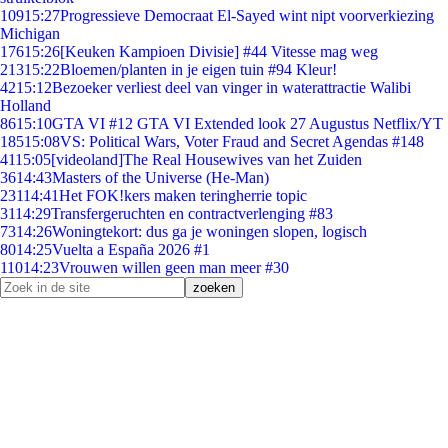
109
15:27
Progressieve Democraat El-Sayed wint nipt voorverkiezing
Michigan
176
15:26
[Keuken Kampioen Divisie] #44 Vitesse mag weg
213
15:22
Bloemen/planten in je eigen tuin #94 Kleur!
42
15:12
Bezoeker verliest deel van vinger in waterattractie Walibi
Holland
86
15:10
GTA VI #12 GTA VI Extended look 27 Augustus Netflix/YT
185
15:08
VS: Political Wars, Voter Fraud and Secret Agendas #148
41
15:05
[videoland]The Real Housewives van het Zuiden
36
14:43
Masters of the Universe (He-Man)
231
14:41
Het FOK!kers maken teringherrie topic
31
14:29
Transfergeruchten en contractverlenging #83
73
14:26
Woningtekort: dus ga je woningen slopen, logisch
80
14:25
Vuelta a España 2026 #1
110
14:23
Vrouwen willen geen man meer #30