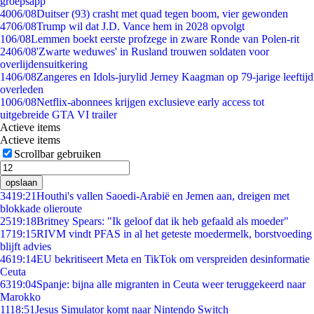
groepsapp
40
06/08
Duitser (93) crasht met quad tegen boom, vier gewonden
47
06/08
Trump wil dat J.D. Vance hem in 2028 opvolgt
1
06/08
Lemmen boekt eerste profzege in zware Ronde van Polen-rit
24
06/08
'Zwarte weduwes' in Rusland trouwen soldaten voor
overlijdensuitkering
14
06/08
Zangeres en Idols-jurylid Jerney Kaagman op 79-jarige leeftijd
overleden
10
06/08
Netflix-abonnees krijgen exclusieve early access tot
uitgebreide GTA VI trailer
Actieve items
Actieve items
Scrollbar gebruiken
opslaan
34
19:21
Houthi's vallen Saoedi-Arabië en Jemen aan, dreigen met
blokkade olieroute
25
19:18
Britney Spears: "Ik geloof dat ik heb gefaald als moeder"
17
19:15
RIVM vindt PFAS in al het geteste moedermelk, borstvoeding
blijft advies
46
19:14
EU bekritiseert Meta en TikTok om verspreiden desinformatie
Ceuta
63
19:04
Spanje: bijna alle migranten in Ceuta weer teruggekeerd naar
Marokko
11
18:51
Jesus Simulator komt naar Nintendo Switch