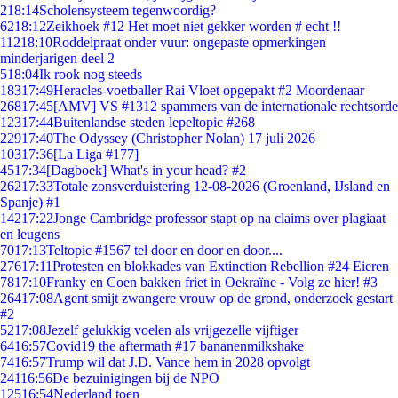
2
18:14
Scholensysteem tegenwoordig?
62
18:12
Zeikhoek #12 Het moet niet gekker worden # echt !!
112
18:10
Roddelpraat onder vuur: ongepaste opmerkingen
minderjarigen deel 2
5
18:04
Ik rook nog steeds
183
17:49
Heracles-voetballer Rai Vloet opgepakt #2 Moordenaar
268
17:45
[AMV] VS #1312 spammers van de internationale rechtsorde
123
17:44
Buitenlandse steden lepeltopic #268
229
17:40
The Odyssey (Christopher Nolan) 17 juli 2026
103
17:36
[La Liga #177]
45
17:34
[Dagboek] What's in your head? #2
262
17:33
Totale zonsverduistering 12-08-2026 (Groenland, IJsland en
Spanje) #1
142
17:22
Jonge Cambridge professor stapt op na claims over plagiaat
en leugens
70
17:13
Teltopic #1567 tel door en door en door....
276
17:11
Protesten en blokkades van Extinction Rebellion #24 Eieren
78
17:10
Franky en Coen bakken friet in Oekraïne - Volg ze hier! #3
264
17:08
Agent smijt zwangere vrouw op de grond, onderzoek gestart
#2
52
17:08
Jezelf gelukkig voelen als vrijgezelle vijftiger
64
16:57
Covid19 the aftermath #17 bananenmilkshake
74
16:57
Trump wil dat J.D. Vance hem in 2028 opvolgt
241
16:56
De bezuinigingen bij de NPO
125
16:54
Nederland toen