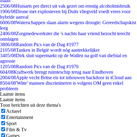
maan
25
06/08
Huisarts per direct uit vak gezet om ernstig alcoholmisbruik
19
06/08
Drone met explosieven bij Duits vliegveld voedt vrees voor
hybride aanval
60
06/08
Waterschappen slaan alarm wegens droogte: Gereedschapskist
leeg
24
06/08
Zorgmedewerkster die 's nachts haar vriend bezocht terecht
ontslagen
38
06/08
Random Pics van de Dag #1977
21
05/08
Tanken in België wordt nóg aantrekkelijker
34
05/08
Dirk sluit supermarkt op de Wallen na golf van diefstal en
agressie
12
05/08
Random Pics van de Dag #1976
6
04/08
Kraftwerk brengt ruimteschip terug naar Eindhoven
20
04/08
Apple vecht Britse eis tot inbouwen backdoor in iCloud aan
85
04/08
'Witte' mannen discrimineren is volgens OM geen enkel
probleem
Laatste items
Laatste items
Toon berichten uit deze thema's
Actueel
Entertainment
Sport
Film & Tv
Games