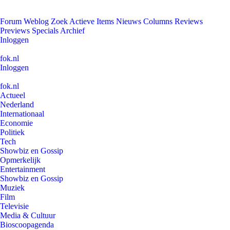
Forum
Weblog
Zoek
Actieve Items
Nieuws
Columns
Reviews
Previews
Specials
Archief
Inloggen
fok.nl
Inloggen
fok.nl
Actueel
Nederland
Internationaal
Economie
Politiek
Tech
Showbiz en Gossip
Opmerkelijk
Entertainment
Showbiz en Gossip
Muziek
Film
Televisie
Media & Cultuur
Bioscoopagenda