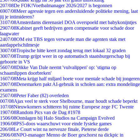
2
07/08
De FOK!Voetbalmanager 2026/2027 is begonnen
69
07/08
Meer agressie tegen een andersluidende politieke mening, laat
jij je intimideren?
31
07/08
Amsterdams dierenasiel DOA overspoeld met babykonijntjes
29
07/08
Kabinet geeft bedrijven geen compensatie voor schade door
laagwater
24
07/08
OM eist TBS tegen verwarde man die agenten stak met
aardappelschilmesje
30
07/08
Tropische hitte keert zondag terug met lokaal 32 graden
30
07/08
Trump grijpt weer in op automatisch staatsburgerschap bij
geboorte in VS
56
07/08
Dikke Van Dale neemt 'vulvalippen' op: 'stigma op
schaamlippen doorbreken'
16
07/08
Meta krijgt half miljard boete voor mentale schade bij jongeren
20
07/08
Denemarken pakt AI-gebruik in scholen aan: extra mondelinge
examens
25
07/08
Peter Faber (82) overleden
0
07/08
Ajax veel te sterk voor Shelbourne, maar houdt schade beperkt
1
07/08
Nieuwkomers schitteren bij ruime Europese zege FC Twente
19
07/08
Random Pics van de Dag #1978
15
06/08
Ontslagen bij Halo Studios na Campaign Evolved
19
06/08
PS5-doos waarschuwt voor einde fysieke games
2
06/08
Le Court wint na nerveuze finale, Pieterse derde
29
06/08
NPO-manager Menno de Boer geschorst na dickpic in