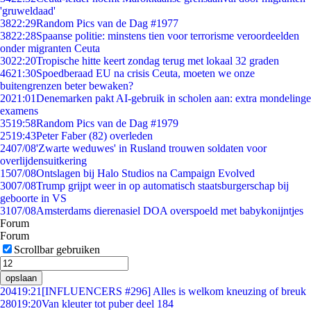
'gruweldaad'
38
22:29
Random Pics van de Dag #1977
38
22:28
Spaanse politie: minstens tien voor terrorisme veroordeelden
onder migranten Ceuta
30
22:20
Tropische hitte keert zondag terug met lokaal 32 graden
46
21:30
Spoedberaad EU na crisis Ceuta, moeten we onze
buitengrenzen beter bewaken?
20
21:01
Denemarken pakt AI-gebruik in scholen aan: extra mondelinge
examens
35
19:58
Random Pics van de Dag #1979
25
19:43
Peter Faber (82) overleden
24
07/08
'Zwarte weduwes' in Rusland trouwen soldaten voor
overlijdensuitkering
15
07/08
Ontslagen bij Halo Studios na Campaign Evolved
30
07/08
Trump grijpt weer in op automatisch staatsburgerschap bij
geboorte in VS
31
07/08
Amsterdams dierenasiel DOA overspoeld met babykonijntjes
Forum
Forum
Scrollbar gebruiken
opslaan
204
19:21
[INFLUENCERS #296] Alles is welkom kneuzing of breuk
280
19:20
Van kleuter tot puber deel 184