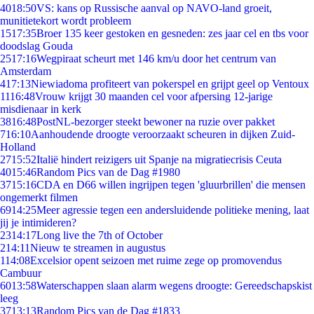
40
18:50
VS: kans op Russische aanval op NAVO-land groeit,
munitietekort wordt probleem
15
17:35
Broer 135 keer gestoken en gesneden: zes jaar cel en tbs voor
doodslag Gouda
25
17:16
Wegpiraat scheurt met 146 km/u door het centrum van
Amsterdam
4
17:13
Niewiadoma profiteert van pokerspel en grijpt geel op Ventoux
11
16:48
Vrouw krijgt 30 maanden cel voor afpersing 12-jarige
misdienaar in kerk
38
16:48
PostNL-bezorger steekt bewoner na ruzie over pakket
7
16:10
Aanhoudende droogte veroorzaakt scheuren in dijken Zuid-
Holland
27
15:52
Italië hindert reizigers uit Spanje na migratiecrisis Ceuta
40
15:46
Random Pics van de Dag #1980
37
15:16
CDA en D66 willen ingrijpen tegen 'gluurbrillen' die mensen
ongemerkt filmen
69
14:25
Meer agressie tegen een andersluidende politieke mening, laat
jij je intimideren?
23
14:17
Long live the 7th of October
2
14:11
Nieuw te streamen in augustus
1
14:08
Excelsior opent seizoen met ruime zege op promovendus
Cambuur
60
13:58
Waterschappen slaan alarm wegens droogte: Gereedschapskist
leeg
37
13:13
Random Pics van de Dag #1833