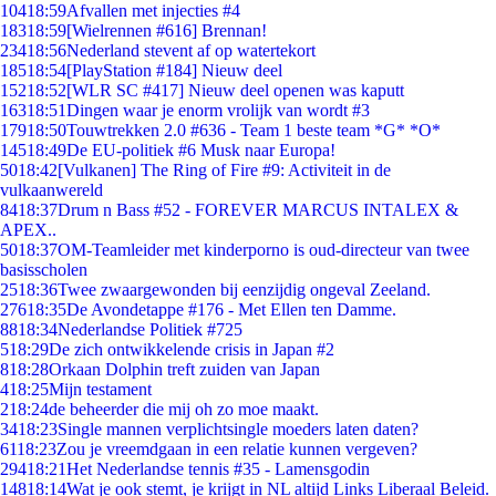
104
18:59
Afvallen met injecties #4
183
18:59
[Wielrennen #616] Brennan!
234
18:56
Nederland stevent af op watertekort
185
18:54
[PlayStation #184] Nieuw deel
152
18:52
[WLR SC #417] Nieuw deel openen was kaputt
163
18:51
Dingen waar je enorm vrolijk van wordt #3
179
18:50
Touwtrekken 2.0 #636 - Team 1 beste team *G* *O*
145
18:49
De EU-politiek #6 Musk naar Europa!
50
18:42
[Vulkanen] The Ring of Fire #9: Activiteit in de
vulkaanwereld
84
18:37
Drum n Bass #52 - FOREVER MARCUS INTALEX &
APEX..
50
18:37
OM-Teamleider met kinderporno is oud-directeur van twee
basisscholen
25
18:36
Twee zwaargewonden bij eenzijdig ongeval Zeeland.
276
18:35
De Avondetappe #176 - Met Ellen ten Damme.
88
18:34
Nederlandse Politiek #725
5
18:29
De zich ontwikkelende crisis in Japan #2
8
18:28
Orkaan Dolphin treft zuiden van Japan
4
18:25
Mijn testament
2
18:24
de beheerder die mij oh zo moe maakt.
34
18:23
Single mannen verplichtsingle moeders laten daten?
61
18:23
Zou je vreemdgaan in een relatie kunnen vergeven?
294
18:21
Het Nederlandse tennis #35 - Lamensgodin
148
18:14
Wat je ook stemt, je krijgt in NL altijd Links Liberaal Beleid.