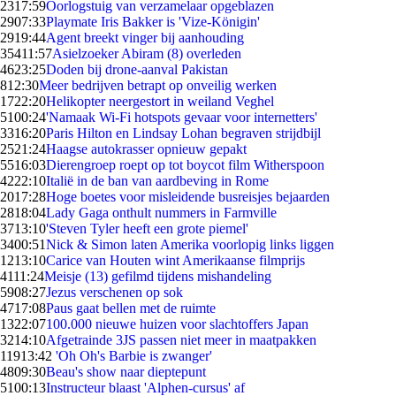
23
17:59
Oorlogstuig van verzamelaar opgeblazen
29
07:33
Playmate Iris Bakker is 'Vize-Königin'
29
19:44
Agent breekt vinger bij aanhouding
354
11:57
Asielzoeker Abiram (8) overleden
46
23:25
Doden bij drone-aanval Pakistan
8
12:30
Meer bedrijven betrapt op onveilig werken
17
22:20
Helikopter neergestort in weiland Veghel
51
00:24
'Namaak Wi-Fi hotspots gevaar voor internetters'
33
16:20
Paris Hilton en Lindsay Lohan begraven strijdbijl
25
21:24
Haagse autokrasser opnieuw gepakt
55
16:03
Dierengroep roept op tot boycot film Witherspoon
42
22:10
Italië in de ban van aardbeving in Rome
20
17:28
Hoge boetes voor misleidende busreisjes bejaarden
28
18:04
Lady Gaga onthult nummers in Farmville
37
13:10
'Steven Tyler heeft een grote piemel'
34
00:51
Nick & Simon laten Amerika voorlopig links liggen
12
13:10
Carice van Houten wint Amerikaanse filmprijs
41
11:24
Meisje (13) gefilmd tijdens mishandeling
59
08:27
Jezus verschenen op sok
47
17:08
Paus gaat bellen met de ruimte
13
22:07
100.000 nieuwe huizen voor slachtoffers Japan
32
14:10
Afgetrainde 3JS passen niet meer in maatpakken
119
13:42
'Oh Oh's Barbie is zwanger'
48
09:30
Beau's show naar dieptepunt
51
00:13
Instructeur blaast 'Alphen-cursus' af