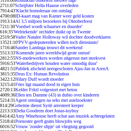
51
16:00
Rolluikfan ontketent nieuwe rage
27
11:07
Schrijfster Hella Haasse overleden
79
14:43
'Klacht homoleraar om ontslag'
47
00:08
ID-kaart mag van Kamer weer geld kosten
19
13:14
Al 3,5 miljoen bezoekers bij Oktoberfeest
72
11:30
'Voedsel wordt schaarser en duurder'
6
16:35
'Welriekende' orchidee duikt op in Twente
25
19:58
Vader Natalee Holloway wil dochter doodverklaren
135
21:10
'PVV-gedeputeerden willen toch dienstauto'
17
16:46
Sander Lantinga trouwt dit weekend
55
13:33
'Komende jaren wereldwijd grote onrust'
28
12:55
NS-medewerkers worden uitgerust met steekvest
59
16:53
'Waterbedrijven houden water onnodig duur'
48
21:51
Publiek afscheid neergeschoten Ajax-fan in ArenA
38
15:35
Deus Ex: Human Revolution
34
22:12
Hilary Duff wordt moeder
32
15:41
Fries ligt maand dood in eigen huis
27
20:13
Kelder Fritzl volgestort met beton
40
09:36
Ellen ten Damme (43) in dubio over kinderen
52
14:31
Agent ontslagen na seks met asielzoekster
8
14:29
Geheime dienst Syrië arresteert keeper
22
13:33
Delta Goodrem doet Jonas-toyboy
64
14:42
Amy Winehouse heeft schat aan muziek achtergelaten
53
18:41
Pornoster geeft gratis blowjobs weg
60
16:52
Vrouw 'zonder slipje' uit vliegtuig gegooid