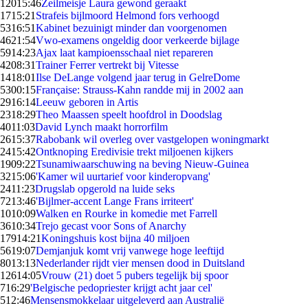
120
15:46
Zeilmeisje Laura gewond geraakt
17
15:21
Strafeis bijlmoord Helmond fors verhoogd
53
16:51
Kabinet bezuinigt minder dan voorgenomen
46
21:54
Vwo-examens ongeldig door verkeerde bijlage
59
14:23
Ajax laat kampioensschaal niet repareren
42
08:31
Trainer Ferrer vertrekt bij Vitesse
14
18:01
Ilse DeLange volgend jaar terug in GelreDome
53
00:15
Française: Strauss-Kahn randde mij in 2002 aan
29
16:14
Leeuw geboren in Artis
23
18:29
Theo Maassen speelt hoofdrol in Doodslag
40
11:03
David Lynch maakt horrorfilm
26
15:37
Rabobank wil overleg over vastgelopen woningmarkt
24
15:42
Ontknoping Eredivisie trekt miljoenen kijkers
19
09:22
Tsunamiwaarschuwing na beving Nieuw-Guinea
32
15:06
'Kamer wil uurtarief voor kinderopvang'
24
11:23
Drugslab opgerold na luide seks
72
13:46
'Bijlmer-accent Lange Frans irriteert'
10
10:09
Walken en Rourke in komedie met Farrell
36
10:34
Trejo gecast voor Sons of Anarchy
179
14:21
Koningshuis kost bijna 40 miljoen
56
19:07
Demjanjuk komt vrij vanwege hoge leeftijd
80
13:13
Nederlander rijdt vier mensen dood in Duitsland
126
14:05
Vrouw (21) doet 5 pubers tegelijk bij spoor
7
16:29
'Belgische pedopriester krijgt acht jaar cel'
5
12:46
Mensensmokkelaar uitgeleverd aan Australië