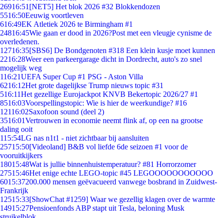
269
16:51
[NET5] Het blok 2026 #32 Blokkendozen
55
16:50
Eeuwig voortleven
6
16:49
EK Atletiek 2026 te Birmingham #1
248
16:45
Wie gaan er dood in 2026?Post met een vleugje cynisme de
overledenen.
127
16:35
[SBS6] De Bondgenoten #318 Een klein kusje moet kunnen
22
16:28
Weer een parkeergarage dicht in Dordrecht, auto's zo snel
mogelijk weg
1
16:21
UEFA Super Cup #1 PSG - Aston Villa
62
16:12
Het grote dagelijkse Trump nieuws topic #31
5
16:11
Het gezellige Eurojackpot KNVB Bekertopic 2026/27 #1
85
16:03
Voorspellingstopic: Wie is hier de weerkundige? #16
121
16:02
Saxofoon sound (deel 2)
35
16:01
Vertrouwen in economie neemt flink af, op een na grootse
daling ooit
1
15:54
LG nas n1t1 - niet zichtbaar bij aansluiten
257
15:50
[Videoland] B&B vol liefde 6de seizoen #1 voor de
vooruitkijkers
180
15:48
Wat is jullie binnenhuistemperatuur? #81 Horrorzomer
275
15:46
Het enige echte LEGO-topic #45 LEGOOOOOOOOOOO
60
15:37
200.000 mensen geëvacueerd vanwege bosbrand in Zuidwest-
Frankrijk
125
15:33
[ShowChat #1259] Waar we gezellig klagen over de warmte
149
15:27
Pensioenfonds ABP stapt uit Tesla, beloning Musk
struikelblok