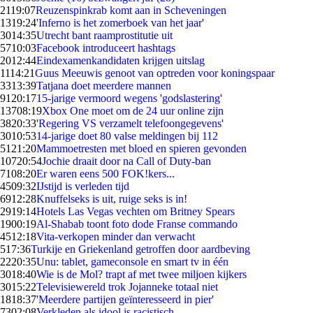
21
19:07
Reuzenspinkrab komt aan in Scheveningen
13
19:24
'Inferno is het zomerboek van het jaar'
30
14:35
Utrecht bant raamprostitutie uit
57
10:03
Facebook introduceert hashtags
20
12:44
Eindexamenkandidaten krijgen uitslag
11
14:21
Guus Meeuwis genoot van optreden voor koningspaar
33
13:39
Tatjana doet meerdere mannen
91
20:17
15-jarige vermoord wegens 'godslastering'
137
08:19
Xbox One moet om de 24 uur online zijn
38
20:33
'Regering VS verzamelt telefoongegevens'
30
10:53
14-jarige doet 80 valse meldingen bij 112
51
21:20
Mammoetresten met bloed en spieren gevonden
107
20:54
Jochie draait door na Call of Duty-ban
71
08:20
Er waren eens 500 FOK!kers...
45
09:32
IJstijd is verleden tijd
69
12:28
Knuffelseks is uit, ruige seks is in!
29
19:14
Hotels Las Vegas vechten om Britney Spears
19
00:19
Al-Shabab toont foto dode Franse commando
45
12:18
Vita-verkopen minder dan verwacht
5
17:36
Turkije en Griekenland getroffen door aardbeving
22
20:35
Unu: tablet, gameconsole en smart tv in één
30
18:40
Wie is de Mol? trapt af met twee miljoen kijkers
30
15:22
Televisiewereld trok Jojanneke totaal niet
18
18:37
'Meerdere partijen geïnteresseerd in pier'
73
02:08
Verkleden als idool is racistisch