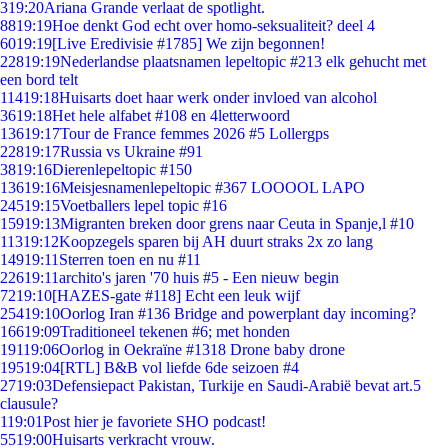
3
19:20
Ariana Grande verlaat de spotlight.
88
19:19
Hoe denkt God echt over homo-seksualiteit? deel 4
60
19:19
[Live Eredivisie #1785] We zijn begonnen!
228
19:19
Nederlandse plaatsnamen lepeltopic #213 elk gehucht met
een bord telt
114
19:18
Huisarts doet haar werk onder invloed van alcohol
36
19:18
Het hele alfabet #108 en 4letterwoord
136
19:17
Tour de France femmes 2026 #5 Lollergps
228
19:17
Russia vs Ukraine #91
38
19:16
Dierenlepeltopic #150
136
19:16
Meisjesnamenlepeltopic #367 LOOOOL LAPO
245
19:15
Voetballers lepel topic #16
159
19:13
Migranten breken door grens naar Ceuta in Spanje,l #10
113
19:12
Koopzegels sparen bij AH duurt straks 2x zo lang
149
19:11
Sterren toen en nu #11
226
19:11
archito's jaren '70 huis #5 - Een nieuw begin
72
19:10
[HAZES-gate #118] Echt een leuk wijf
254
19:10
Oorlog Iran #136 Bridge and powerplant day incoming?
166
19:09
Traditioneel tekenen #6; met honden
191
19:06
Oorlog in Oekraïne #1318 Drone baby drone
195
19:04
[RTL] B&B vol liefde 6de seizoen #4
27
19:03
Defensiepact Pakistan, Turkije en Saudi-Arabië bevat art.5
clausule?
1
19:01
Post hier je favoriete SHO podcast!
55
19:00
Huisarts verkracht vrouw.