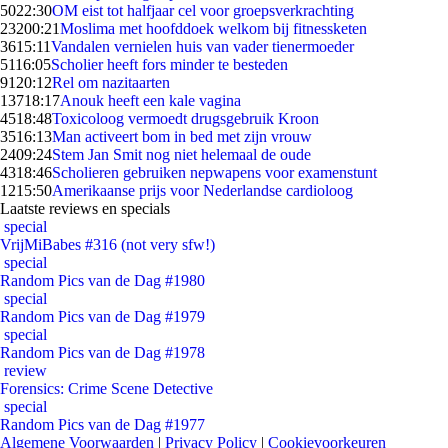
50
22:30
OM eist tot halfjaar cel voor groepsverkrachting
232
00:21
Moslima met hoofddoek welkom bij fitnessketen
36
15:11
Vandalen vernielen huis van vader tienermoeder
51
16:05
Scholier heeft fors minder te besteden
91
20:12
Rel om nazitaarten
137
18:17
Anouk heeft een kale vagina
45
18:48
Toxicoloog vermoedt drugsgebruik Kroon
35
16:13
Man activeert bom in bed met zijn vrouw
24
09:24
Stem Jan Smit nog niet helemaal de oude
43
18:46
Scholieren gebruiken nepwapens voor examenstunt
12
15:50
Amerikaanse prijs voor Nederlandse cardioloog
Laatste reviews en specials
special
VrijMiBabes #316 (not very sfw!)
special
Random Pics van de Dag #1980
special
Random Pics van de Dag #1979
special
Random Pics van de Dag #1978
review
Forensics: Crime Scene Detective
special
Random Pics van de Dag #1977
Algemene Voorwaarden
|
Privacy Policy
|
Cookievoorkeuren