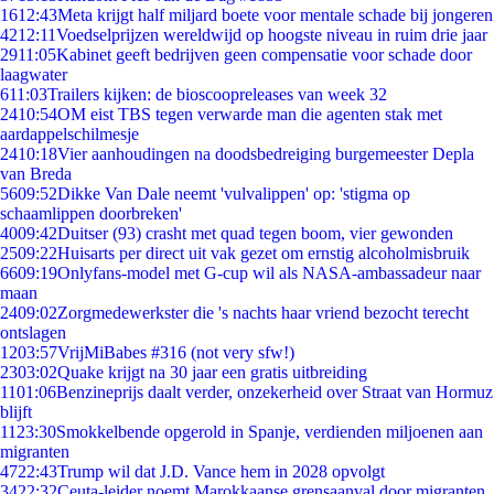
16
12:43
Meta krijgt half miljard boete voor mentale schade bij jongeren
42
12:11
Voedselprijzen wereldwijd op hoogste niveau in ruim drie jaar
29
11:05
Kabinet geeft bedrijven geen compensatie voor schade door
laagwater
6
11:03
Trailers kijken: de bioscoopreleases van week 32
24
10:54
OM eist TBS tegen verwarde man die agenten stak met
aardappelschilmesje
24
10:18
Vier aanhoudingen na doodsbedreiging burgemeester Depla
van Breda
56
09:52
Dikke Van Dale neemt 'vulvalippen' op: 'stigma op
schaamlippen doorbreken'
40
09:42
Duitser (93) crasht met quad tegen boom, vier gewonden
25
09:22
Huisarts per direct uit vak gezet om ernstig alcoholmisbruik
66
09:19
Onlyfans-model met G-cup wil als NASA-ambassadeur naar
maan
24
09:02
Zorgmedewerkster die 's nachts haar vriend bezocht terecht
ontslagen
12
03:57
VrijMiBabes #316 (not very sfw!)
23
03:02
Quake krijgt na 30 jaar een gratis uitbreiding
11
01:06
Benzineprijs daalt verder, onzekerheid over Straat van Hormuz
blijft
11
23:30
Smokkelbende opgerold in Spanje, verdienden miljoenen aan
migranten
47
22:43
Trump wil dat J.D. Vance hem in 2028 opvolgt
34
22:32
Ceuta-leider noemt Marokkaanse grensaanval door migranten