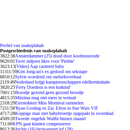
Profiel van snakeplahah
Postgeschiedenis van snakeplahah
38
22:38
Amsterdammer (25) dood door koolmonoxide
96
20:01
Twee miljoen likes voor 'Pietitie'
36
23:13
[Video] Aap castreert baby
113
11:59
Kim Jong-un's ex gedood om sekstape
68
10:12
Sylvie woedend om snelseksverhaal
21
19:49
Nederland krijgt kampioenschappen edelhertimitatie
38
20:25
'Ferry Doedens is een kutkind'
76
01:15
Broodje gezond geen gezond broodje
48
15:35
Máxima mag niet meer in wetsuit
23
18:29
Eierstokken Miss Montreal rammelen
72
11:58
'Ryan Gosling en Zac Efron in Star Wars VII'
47
17:28
Koppige man met babybroertje opgepakt in zwembad
45
09:20
Tweede ongeluk Walibi binnen maand
7
11:00
KPN gaat klanten compenseren
86
13:36
Jochie (16) bezwangert juf (28)