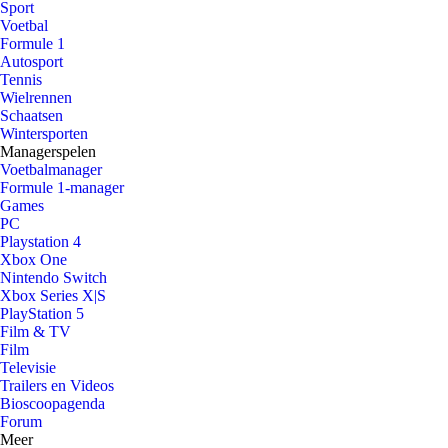
Sport
Voetbal
Formule 1
Autosport
Tennis
Wielrennen
Schaatsen
Wintersporten
Managerspelen
Voetbalmanager
Formule 1-manager
Games
PC
Playstation 4
Xbox One
Nintendo Switch
Xbox Series X|S
PlayStation 5
Film & TV
Film
Televisie
Trailers en Videos
Bioscoopagenda
Forum
Meer