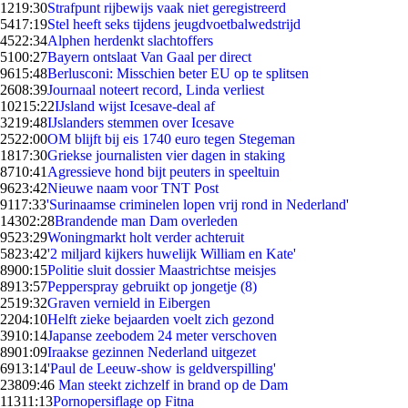
12
19:30
Strafpunt rijbewijs vaak niet geregistreerd
54
17:19
Stel heeft seks tijdens jeugdvoetbalwedstrijd
45
22:34
Alphen herdenkt slachtoffers
51
00:27
Bayern ontslaat Van Gaal per direct
96
15:48
Berlusconi: Misschien beter EU op te splitsen
26
08:39
Journaal noteert record, Linda verliest
102
15:22
IJsland wijst Icesave-deal af
32
19:48
IJslanders stemmen over Icesave
25
22:00
OM blijft bij eis 1740 euro tegen Stegeman
18
17:30
Griekse journalisten vier dagen in staking
87
10:41
Agressieve hond bijt peuters in speeltuin
96
23:42
Nieuwe naam voor TNT Post
91
17:33
'Surinaamse criminelen lopen vrij rond in Nederland'
143
02:28
Brandende man Dam overleden
95
23:29
Woningmarkt holt verder achteruit
58
23:42
'2 miljard kijkers huwelijk William en Kate'
89
00:15
Politie sluit dossier Maastrichtse meisjes
89
13:57
Pepperspray gebruikt op jongetje (8)
25
19:32
Graven vernield in Eibergen
22
04:10
Helft zieke bejaarden voelt zich gezond
39
10:14
Japanse zeebodem 24 meter verschoven
89
01:09
Iraakse gezinnen Nederland uitgezet
69
13:14
'Paul de Leeuw-show is geldverspilling'
238
09:46
Man steekt zichzelf in brand op de Dam
113
11:13
Pornopersiflage op Fitna