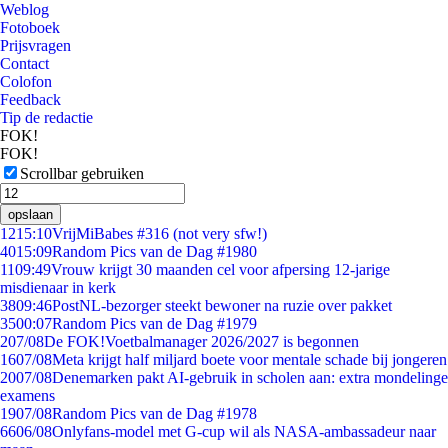
Weblog
Fotoboek
Prijsvragen
Contact
Colofon
Feedback
Tip de redactie
FOK!
FOK!
Scrollbar gebruiken
opslaan
12
15:10
VrijMiBabes #316 (not very sfw!)
40
15:09
Random Pics van de Dag #1980
11
09:49
Vrouw krijgt 30 maanden cel voor afpersing 12-jarige
misdienaar in kerk
38
09:46
PostNL-bezorger steekt bewoner na ruzie over pakket
35
00:07
Random Pics van de Dag #1979
2
07/08
De FOK!Voetbalmanager 2026/2027 is begonnen
16
07/08
Meta krijgt half miljard boete voor mentale schade bij jongeren
20
07/08
Denemarken pakt AI-gebruik in scholen aan: extra mondelinge
examens
19
07/08
Random Pics van de Dag #1978
66
06/08
Onlyfans-model met G-cup wil als NASA-ambassadeur naar