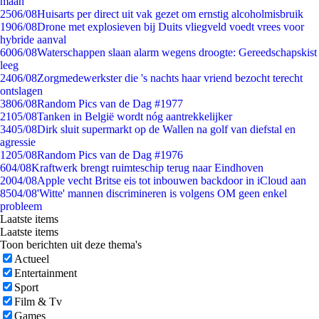
maan
25
06/08
Huisarts per direct uit vak gezet om ernstig alcoholmisbruik
19
06/08
Drone met explosieven bij Duits vliegveld voedt vrees voor
hybride aanval
60
06/08
Waterschappen slaan alarm wegens droogte: Gereedschapskist
leeg
24
06/08
Zorgmedewerkster die 's nachts haar vriend bezocht terecht
ontslagen
38
06/08
Random Pics van de Dag #1977
21
05/08
Tanken in België wordt nóg aantrekkelijker
34
05/08
Dirk sluit supermarkt op de Wallen na golf van diefstal en
agressie
12
05/08
Random Pics van de Dag #1976
6
04/08
Kraftwerk brengt ruimteschip terug naar Eindhoven
20
04/08
Apple vecht Britse eis tot inbouwen backdoor in iCloud aan
85
04/08
'Witte' mannen discrimineren is volgens OM geen enkel
probleem
Laatste items
Laatste items
Toon berichten uit deze thema's
Actueel
Entertainment
Sport
Film & Tv
Games