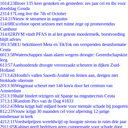
10
14:23
Broer 135 keer gestoken en gesneden: zes jaar cel en tbs voor
doodslag Gouda
23
14:17
Long live the 7th of October
2
14:11
Nieuw te streamen in augustus
1
14:08
Excelsior opent seizoen met ruime zege op promovendus
Cambuur
3
14:02
RIVM vindt PFAS in al het geteste moedermelk, borstvoeding
blijft advies
39
13:58
EU bekritiseert Meta en TikTok om verspreiden desinformatie
Ceuta
60
13:58
Waterschappen slaan alarm wegens droogte: Gereedschapskist
leeg
6
13:57
Aanhoudende droogte veroorzaakt scheuren in dijken Zuid-
Holland
27
13:42
Houthi's vallen Saoedi-Arabië en Jemen aan, dreigen met
blokkade olieroute
20
13:36
Wegpiraat scheurt met 146 km/u door het centrum van
Amsterdam
25
13:19
Italië hindert reizigers uit Spanje na migratiecrisis Ceuta
37
13:13
Random Pics van de Dag #1833
16
12:43
Meta krijgt half miljard boete voor mentale schade bij jongeren
8
12:23
Vrouw krijgt 30 maanden cel voor afpersing 12-jarige
misdienaar in kerk
42
12:11
Voedselprijzen wereldwijd op hoogste niveau in ruim drie jaar
29
11:05
Kabinet geeft bedrijven geen compensatie voor schade door