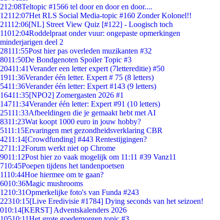
2
12:08
Teltopic #1566 tel door en door en door....
121
12:07
Het RLS Social Media-topic #160 Zonder Kolonel!!
211
12:06
[NL] Street View Quiz [#122] - Loogisch toch
110
12:04
Roddelpraat onder vuur: ongepaste opmerkingen
minderjarigen deel 2
281
11:55
Post hier pas overleden muzikanten #32
80
11:50
De Bondgenoten Spoiler Topic #3
204
11:41
Verander een letter expert (7lettereditie) #50
19
11:36
Verander één letter. Expert # 75 (8 letters)
54
11:36
Verander één letter: Expert #143 (9 letters)
164
11:35
[NPO2] Zomergasten 2026 #1
147
11:34
Verander één letter: Expert #91 (10 letters)
251
11:33
Afbeeldingen die je gemaakt hebt met AI
83
11:23
Wat koopt 1000 euro in jouw hobby?
51
11:15
Ervaringen met gezondheidsverklaring CBR
42
11:14
[Crowdfunding] #443 Rentestijgingen?
27
11:12
Forum werkt niet op Chrome
90
11:12
Post hier zo vaak mogelijk om 11:11 #39 Vanz11
7
10:45
Poepen tijdens het tandenpoetsen
11
10:44
Hoe hiermee om te gaan?
60
10:36
Magic mushrooms
12
10:31
Opmerkelijke foto's van Funda #243
223
10:15
[Live Eredivisie #1784] Dying seconds van het seizoen!
0
10:14
[KERST] Adventskalenders 2026
105
10:11
Het grote goedemorgen topic #3