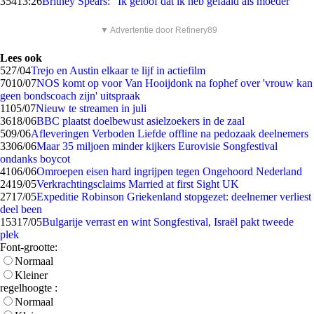
354
13:26
Britney Spears: "Ik geloof dat ik heb gefaald als moeder"
▼ Advertentie door Refinery89
Lees ook
5
27/04
Trejo en Austin elkaar te lijf in actiefilm
70
10/07
NOS komt op voor Van Hooijdonk na fophef over 'vrouw kan
geen bondscoach zijn' uitspraak
11
05/07
Nieuw te streamen in juli
36
18/06
BBC plaatst doelbewust asielzoekers in de zaal
5
09/06
Afleveringen Verboden Liefde offline na pedozaak deelnemers
33
06/06
Maar 35 miljoen minder kijkers Eurovisie Songfestival
ondanks boycot
41
06/06
Omroepen eisen hard ingrijpen tegen Ongehoord Nederland
24
19/05
Verkrachtingsclaims Married at first Sight UK
27
17/05
Expeditie Robinson Griekenland stopgezet: deelnemer verliest
deel been
153
17/05
Bulgarije verrast en wint Songfestival, Israël pakt tweede
plek
Font-grootte:
Normaal
Kleiner
regelhoogte :
Normaal