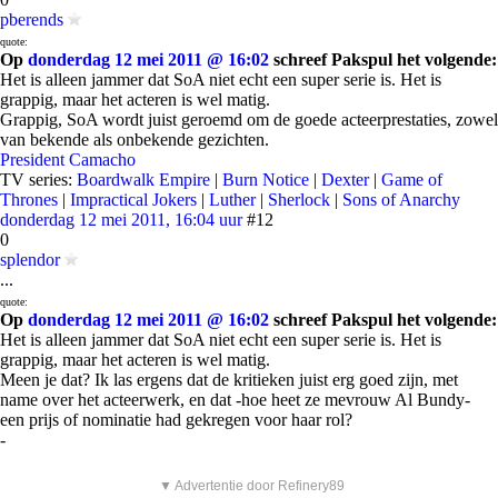
pberends
quote:
Op
donderdag 12 mei 2011 @ 16:02
schreef Pakspul het volgende:
Het is alleen jammer dat SoA niet echt een super serie is. Het is
grappig, maar het acteren is wel matig.
Grappig, SoA wordt juist geroemd om de goede acteerprestaties, zowel
van bekende als onbekende gezichten.
President Camacho
TV series:
Boardwalk Empire
|
Burn Notice
|
Dexter
|
Game of
Thrones
|
Impractical Jokers
|
Luther
|
Sherlock
|
Sons of Anarchy
donderdag 12 mei 2011, 16:04 uur
#12
0
splendor
...
quote:
Op
donderdag 12 mei 2011 @ 16:02
schreef Pakspul het volgende:
Het is alleen jammer dat SoA niet echt een super serie is. Het is
grappig, maar het acteren is wel matig.
Meen je dat? Ik las ergens dat de kritieken juist erg goed zijn, met
name over het acteerwerk, en dat -hoe heet ze mevrouw Al Bundy-
een prijs of nominatie had gekregen voor haar rol?
-
▼ Advertentie door Refinery89