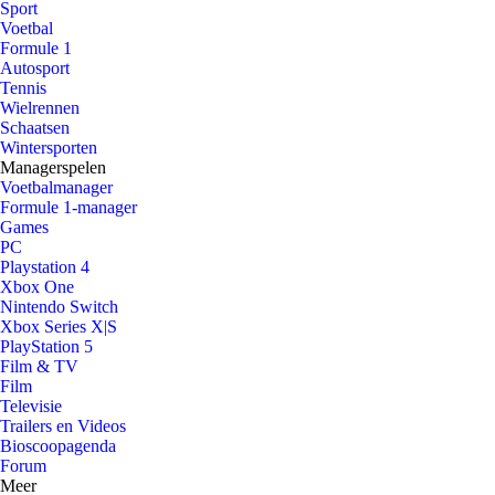
Sport
Voetbal
Formule 1
Autosport
Tennis
Wielrennen
Schaatsen
Wintersporten
Managerspelen
Voetbalmanager
Formule 1-manager
Games
PC
Playstation 4
Xbox One
Nintendo Switch
Xbox Series X|S
PlayStation 5
Film & TV
Film
Televisie
Trailers en Videos
Bioscoopagenda
Forum
Meer