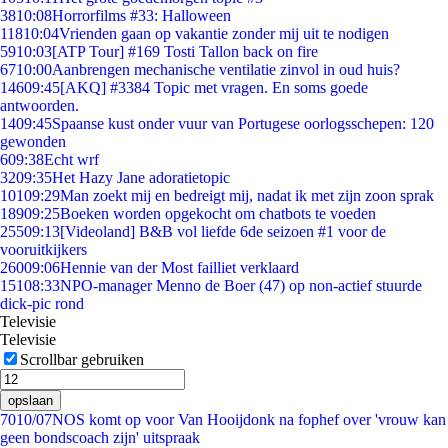
38
10:08
Horrorfilms #33: Halloween
118
10:04
Vrienden gaan op vakantie zonder mij uit te nodigen
59
10:03
[ATP Tour] #169 Tosti Tallon back on fire
67
10:00
Aanbrengen mechanische ventilatie zinvol in oud huis?
146
09:45
[AKQ] #3384 Topic met vragen. En soms goede
antwoorden.
14
09:45
Spaanse kust onder vuur van Portugese oorlogsschepen: 120
gewonden
6
09:38
Echt wrf
32
09:35
Het Hazy Jane adoratietopic
101
09:29
Man zoekt mij en bedreigt mij, nadat ik met zijn zoon sprak
189
09:25
Boeken worden opgekocht om chatbots te voeden
255
09:13
[Videoland] B&B vol liefde 6de seizoen #1 voor de
vooruitkijkers
260
09:06
Hennie van der Most failliet verklaard
151
08:33
NPO-manager Menno de Boer (47) op non-actief stuurde
dick-pic rond
Televisie
Televisie
Scrollbar gebruiken
opslaan
70
10/07
NOS komt op voor Van Hooijdonk na fophef over 'vrouw kan
geen bondscoach zijn' uitspraak