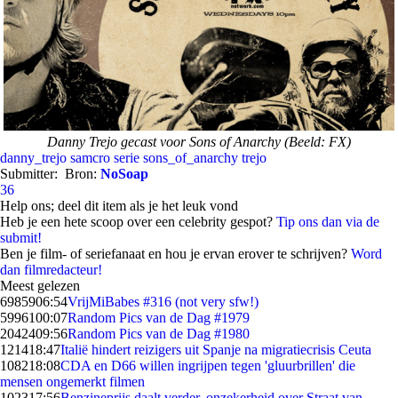
Danny Trejo gecast voor Sons of Anarchy (Beeld: FX)
danny_trejo
samcro
serie
sons_of_anarchy
trejo
Submitter:
Bron:
NoSoap
36
Help ons; deel dit item als je het leuk vond
Heb je een hete scoop over een celebrity gespot?
Tip ons dan via de
submit!
Ben je film- of seriefanaat en hou je ervan erover te schrijven?
Word
dan filmredacteur!
Meest gelezen
69859
06:54
VrijMiBabes #316 (not very sfw!)
59961
00:07
Random Pics van de Dag #1979
20424
09:56
Random Pics van de Dag #1980
1214
18:47
Italië hindert reizigers uit Spanje na migratiecrisis Ceuta
1082
18:08
CDA en D66 willen ingrijpen tegen 'gluurbrillen' die
mensen ongemerkt filmen
1023
17:56
Benzineprijs daalt verder, onzekerheid over Straat van