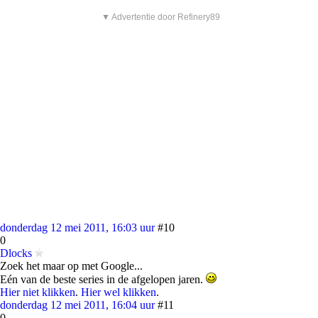
▼ Advertentie door Refinery89
donderdag 12 mei 2011, 16:03 uur
#10
0
Dlocks
Zoek het maar op met Google...
Eén van de beste series in de afgelopen jaren.
Hier niet klikken
.
Hier wel klikken
.
donderdag 12 mei 2011, 16:04 uur
#11
0