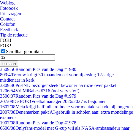
Weblog
Fotoboek
Prijsvragen
Contact
Colofon
Feedback
Tip de redactie
FOK!
FOK!
Scrollbar gebruiken
opslaan
35
09:56
Random Pics van de Dag #1980
8
09:49
Vrouw krijgt 30 maanden cel voor afpersing 12-jarige
misdienaar in kerk
33
09:46
PostNL-bezorger steekt bewoner na ruzie over pakket
12
06:54
VrijMiBabes #316 (not very sfw!)
35
00:07
Random Pics van de Dag #1979
2
07/08
De FOK!Voetbalmanager 2026/2027 is begonnen
16
07/08
Meta krijgt half miljard boete voor mentale schade bij jongeren
20
07/08
Denemarken pakt AI-gebruik in scholen aan: extra mondelinge
examens
19
07/08
Random Pics van de Dag #1978
66
06/08
Onlyfans-model met G-cup wil als NASA-ambassadeur naar