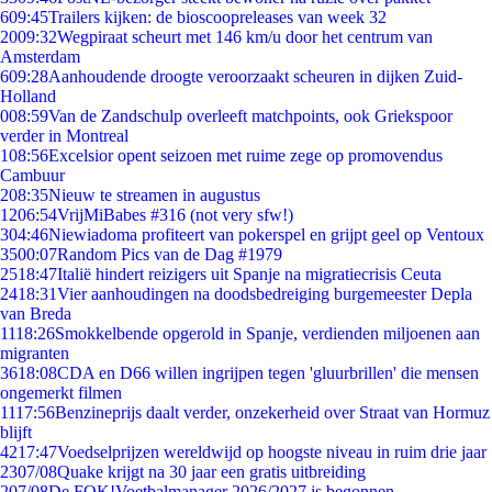
6
09:45
Trailers kijken: de bioscoopreleases van week 32
20
09:32
Wegpiraat scheurt met 146 km/u door het centrum van
Amsterdam
6
09:28
Aanhoudende droogte veroorzaakt scheuren in dijken Zuid-
Holland
0
08:59
Van de Zandschulp overleeft matchpoints, ook Griekspoor
verder in Montreal
1
08:56
Excelsior opent seizoen met ruime zege op promovendus
Cambuur
2
08:35
Nieuw te streamen in augustus
12
06:54
VrijMiBabes #316 (not very sfw!)
3
04:46
Niewiadoma profiteert van pokerspel en grijpt geel op Ventoux
35
00:07
Random Pics van de Dag #1979
25
18:47
Italië hindert reizigers uit Spanje na migratiecrisis Ceuta
24
18:31
Vier aanhoudingen na doodsbedreiging burgemeester Depla
van Breda
11
18:26
Smokkelbende opgerold in Spanje, verdienden miljoenen aan
migranten
36
18:08
CDA en D66 willen ingrijpen tegen 'gluurbrillen' die mensen
ongemerkt filmen
11
17:56
Benzineprijs daalt verder, onzekerheid over Straat van Hormuz
blijft
42
17:47
Voedselprijzen wereldwijd op hoogste niveau in ruim drie jaar
23
07/08
Quake krijgt na 30 jaar een gratis uitbreiding
2
07/08
De FOK!Voetbalmanager 2026/2027 is begonnen