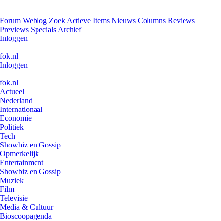
Forum
Weblog
Zoek
Actieve Items
Nieuws
Columns
Reviews
Previews
Specials
Archief
Inloggen
fok.nl
Inloggen
fok.nl
Actueel
Nederland
Internationaal
Economie
Politiek
Tech
Showbiz en Gossip
Opmerkelijk
Entertainment
Showbiz en Gossip
Muziek
Film
Televisie
Media & Cultuur
Bioscoopagenda