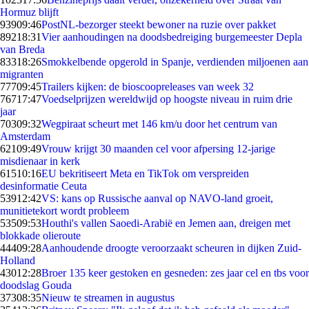
Hormuz blijft
939
09:46
PostNL-bezorger steekt bewoner na ruzie over pakket
892
18:31
Vier aanhoudingen na doodsbedreiging burgemeester Depla
van Breda
833
18:26
Smokkelbende opgerold in Spanje, verdienden miljoenen aan
migranten
777
09:45
Trailers kijken: de bioscoopreleases van week 32
767
17:47
Voedselprijzen wereldwijd op hoogste niveau in ruim drie
jaar
703
09:32
Wegpiraat scheurt met 146 km/u door het centrum van
Amsterdam
621
09:49
Vrouw krijgt 30 maanden cel voor afpersing 12-jarige
misdienaar in kerk
615
10:16
EU bekritiseert Meta en TikTok om verspreiden
desinformatie Ceuta
539
12:42
VS: kans op Russische aanval op NAVO-land groeit,
munitietekort wordt probleem
535
09:53
Houthi's vallen Saoedi-Arabië en Jemen aan, dreigen met
blokkade olieroute
444
09:28
Aanhoudende droogte veroorzaakt scheuren in dijken Zuid-
Holland
430
12:28
Broer 135 keer gestoken en gesneden: zes jaar cel en tbs voor
doodslag Gouda
373
08:35
Nieuw te streamen in augustus