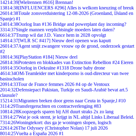
142
14:39
[Wielrennen #616] Brennan!
138
14:38
[INFLUENCERS #296] Alles is welkom kneuzing of breuk
260
14:38
Totale zonsverduistering 12-08-2026 (Groenland, IJsland en
Spanje) #1
240
14:38
Oorlog Iran #136 Bridge and powerplant day incoming?
33
14:37
Single mannen verplichtsingle moeders laten daten?
66
14:37
Trump wil dat J.D. Vance hem in 2028 opvolgt
149
14:37
[WLR SC #417] Nieuw deel openen was kaputt
260
14:37
Agent smijt zwangere vrouw op de grond, onderzoek gestart
#2
180
14:36
[PlayStation #184] Nieuw deel
268
14:36
Protesten en blokkades van Extinction Rebellion #24 Eieren
169
14:35
Oorlog in Oekraïne #1318 Drone baby drone
46
14:34
OM-Teamleider met kinderporno is oud-directeur van twee
basisscholen
209
14:33
Tour de France femmes 2026 #4 op de Ventoux
20
14:32
Defensiepact Pakistan, Turkije en Saudi-Arabië bevat art.5
clausule?
152
14:31
Migranten breken door grens naar Ceuta in Spanje,l #10
31
14:29
Transfergeruchten en contractverlenging #83
108
14:28
Koopzegels sparen bij AH duurt straks 2x zo lang
139
14:27
Wat je ook stemt, je krijgt in NL altijd Links Liberaal Beleid.
73
14:26
Woningtekort: dus ga je woningen slopen, logisch
226
14:26
The Odyssey (Christopher Nolan) 17 juli 2026
80
14:25
Vuelta a España 2026 #1