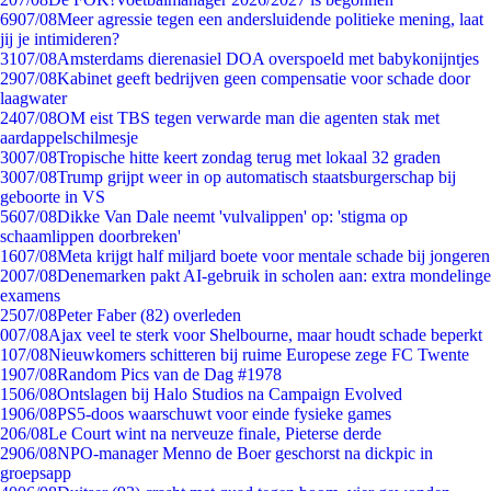
69
07/08
Meer agressie tegen een andersluidende politieke mening, laat
jij je intimideren?
31
07/08
Amsterdams dierenasiel DOA overspoeld met babykonijntjes
29
07/08
Kabinet geeft bedrijven geen compensatie voor schade door
laagwater
24
07/08
OM eist TBS tegen verwarde man die agenten stak met
aardappelschilmesje
30
07/08
Tropische hitte keert zondag terug met lokaal 32 graden
30
07/08
Trump grijpt weer in op automatisch staatsburgerschap bij
geboorte in VS
56
07/08
Dikke Van Dale neemt 'vulvalippen' op: 'stigma op
schaamlippen doorbreken'
16
07/08
Meta krijgt half miljard boete voor mentale schade bij jongeren
20
07/08
Denemarken pakt AI-gebruik in scholen aan: extra mondelinge
examens
25
07/08
Peter Faber (82) overleden
0
07/08
Ajax veel te sterk voor Shelbourne, maar houdt schade beperkt
1
07/08
Nieuwkomers schitteren bij ruime Europese zege FC Twente
19
07/08
Random Pics van de Dag #1978
15
06/08
Ontslagen bij Halo Studios na Campaign Evolved
19
06/08
PS5-doos waarschuwt voor einde fysieke games
2
06/08
Le Court wint na nerveuze finale, Pieterse derde
29
06/08
NPO-manager Menno de Boer geschorst na dickpic in
groepsapp