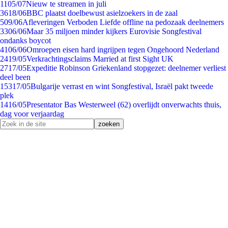
11
05/07
Nieuw te streamen in juli
36
18/06
BBC plaatst doelbewust asielzoekers in de zaal
5
09/06
Afleveringen Verboden Liefde offline na pedozaak deelnemers
33
06/06
Maar 35 miljoen minder kijkers Eurovisie Songfestival
ondanks boycot
41
06/06
Omroepen eisen hard ingrijpen tegen Ongehoord Nederland
24
19/05
Verkrachtingsclaims Married at first Sight UK
27
17/05
Expeditie Robinson Griekenland stopgezet: deelnemer verliest
deel been
153
17/05
Bulgarije verrast en wint Songfestival, Israël pakt tweede
plek
14
16/05
Presentator Bas Westerweel (62) overlijdt onverwachts thuis,
dag voor verjaardag