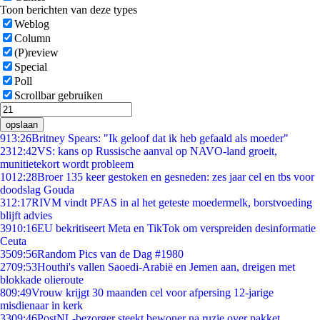
Toon berichten van deze types
Weblog
Column
(P)review
Special
Poll
Scrollbar gebruiken
opslaan
9
13:26
Britney Spears: "Ik geloof dat ik heb gefaald als moeder"
23
12:42
VS: kans op Russische aanval op NAVO-land groeit,
munitietekort wordt probleem
10
12:28
Broer 135 keer gestoken en gesneden: zes jaar cel en tbs voor
doodslag Gouda
3
12:17
RIVM vindt PFAS in al het geteste moedermelk, borstvoeding
blijft advies
39
10:16
EU bekritiseert Meta en TikTok om verspreiden desinformatie
Ceuta
35
09:56
Random Pics van de Dag #1980
27
09:53
Houthi's vallen Saoedi-Arabië en Jemen aan, dreigen met
blokkade olieroute
8
09:49
Vrouw krijgt 30 maanden cel voor afpersing 12-jarige
misdienaar in kerk
33
09:46
PostNL-bezorger steekt bewoner na ruzie over pakket