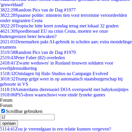
'gruweldaad'
38
22:29
Random Pics van de Dag #1977
38
22:28
Spaanse politie: minstens tien voor terrorisme veroordeelden
onder migranten Ceuta
30
22:20
Tropische hitte keert zondag terug met lokaal 32 graden
46
21:30
Spoedberaad EU na crisis Ceuta, moeten we onze
buitengrenzen beter bewaken?
20
21:01
Denemarken pakt AI-gebruik in scholen aan: extra mondelinge
examens
35
19:58
Random Pics van de Dag #1979
25
19:43
Peter Faber (82) overleden
24
18:41
'Zwarte weduwes' in Rusland trouwen soldaten voor
overlijdensuitkering
15
18:32
Ontslagen bij Halo Studios na Campaign Evolved
30
18:32
Trump grijpt weer in op automatisch staatsburgerschap bij
geboorte in VS
31
18:19
Amsterdams dierenasiel DOA overspoeld met babykonijntjes
19
18:06
PS5-doos waarschuwt voor einde fysieke games
Forum
Forum
Scrollbar gebruiken
opslaan
51
14:41
Zou je vreemdgaan in een relatie kunnen vergeven?