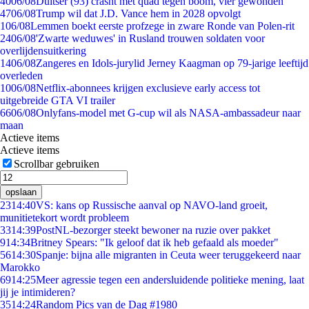
40
06/08
Duitser (93) crasht met quad tegen boom, vier gewonden
47
06/08
Trump wil dat J.D. Vance hem in 2028 opvolgt
1
06/08
Lemmen boekt eerste profzege in zware Ronde van Polen-rit
24
06/08
'Zwarte weduwes' in Rusland trouwen soldaten voor
overlijdensuitkering
14
06/08
Zangeres en Idols-jurylid Jerney Kaagman op 79-jarige leeftijd
overleden
10
06/08
Netflix-abonnees krijgen exclusieve early access tot
uitgebreide GTA VI trailer
66
06/08
Onlyfans-model met G-cup wil als NASA-ambassadeur naar
maan
Actieve items
Actieve items
Scrollbar gebruiken
opslaan
23
14:40
VS: kans op Russische aanval op NAVO-land groeit,
munitietekort wordt probleem
33
14:39
PostNL-bezorger steekt bewoner na ruzie over pakket
9
14:34
Britney Spears: "Ik geloof dat ik heb gefaald als moeder"
56
14:30
Spanje: bijna alle migranten in Ceuta weer teruggekeerd naar
Marokko
69
14:25
Meer agressie tegen een andersluidende politieke mening, laat
jij je intimideren?
35
14:24
Random Pics van de Dag #1980