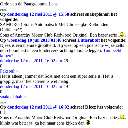
Orde van de Paarsgepunte Lans
quote:
Op
donderdag 12 mei 2011 @ 15:58
schreef snakeplahah het
volgende:
SAMCRO ( Soms Automatisch Met Christelijke Rothonden
Ontbijten??)
Sons of Anarchy Motor Club Redwood Original. Een bazenserie
Op
woensdag 10 juli 2013 01:46
schreef
Littlerabbit
het volgende:
Djeez is een literaire grootheid. Hij weet op een poëtische wijze zelfs
de schoonheid in een kinderverkrachting bloot te leggen.
Tuinbeeld
kopen?
donderdag 12 mei 2011, 16:02 uur
#8
0
Pakspul
Het is alleen jammer dat SoA niet echt een super serie is. Het is
grappig, maar het acteren is wel matig.
donderdag 12 mei 2011, 16:02 uur
#9
0
snakeplahah
quote:
Op
donderdag 12 mei 2011 @ 16:02
schreef Djeez het volgende:
[..]
Sons of Anarchy Motor Club Redwood Original. Een bazenserie
klinkt wat beter ja, ga het maar eens kijken dan