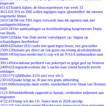
laagwater
6
11:03
Trailers kijken: de bioscoopreleases van week 32
36
11:02
CDA en D66 willen ingrijpen tegen 'gluurbrillen' die mensen
ongemerkt filmen
24
10:54
OM eist TBS tegen verwarde man die agenten stak met
aardappelschilmesje
24
10:18
Vier aanhoudingen na doodsbedreiging burgemeester Depla
van Breda
56
09:52
Dikke Van Dale neemt 'vulvalippen' op: 'stigma op
schaamlippen doorbreken'
40
09:42
Duitser (93) crasht met quad tegen boom, vier gewonden
25
09:22
Huisarts per direct uit vak gezet om ernstig alcoholmisbruik
66
09:19
Onlyfans-model met G-cup wil als NASA-ambassadeur naar
maan
3
09:14
Niewiadoma profiteert van pokerspel en grijpt geel op Ventoux
24
09:02
Zorgmedewerkster die 's nachts haar vriend bezocht terecht
ontslagen
12
03:57
VrijMiBabes #316 (not very sfw!)
23
03:02
Quake krijgt na 30 jaar een gratis uitbreiding
11
01:06
Benzineprijs daalt verder, onzekerheid over Straat van Hormuz
blijft
11
23:30
Smokkelbende opgerold in Spanje, verdienden miljoenen aan
migranten
47
22:43
Trump wil dat J.D. Vance hem in 2028 opvolgt
34
22:32
Ceuta-leider noemt Marokkaanse grensaanval door migranten