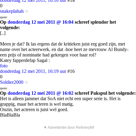
donderdag 12 mei 2011, 16:10 uur
#14
0
snakeplahah
quote:
Op
donderdag 12 mei 2011 @ 16:04
schreef splendor het
volgende:
[..]
Meen je dat? Ik las ergens dat de kritieken juist erg goed zijn, met
name over het acteerwerk, en dat -hoe heet ze mevrouw Al Bundy-
een prijs of nominatie had gekregen voor haar rol?
Katey fapperdefap Sagal :
foto
donderdag 12 mei 2011, 16:19 uur
#16
0
Soldier2000
quote:
Op
donderdag 12 mei 2011 @ 16:02
schreef Pakspul het volgende:
Het is alleen jammer dat SoA niet echt een super serie is. Het is
grappig, maar het acteren is wel matig.
Onzin, het acteren is juist wel goed.
BlaBlaBla
▼ Advertentie door Refinery89