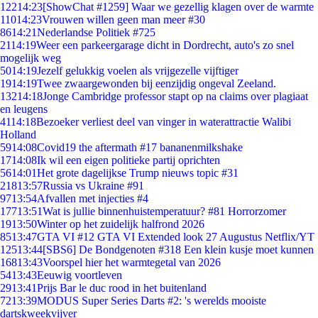
122
14:23
[ShowChat #1259] Waar we gezellig klagen over de warmte
110
14:23
Vrouwen willen geen man meer #30
86
14:21
Nederlandse Politiek #725
21
14:19
Weer een parkeergarage dicht in Dordrecht, auto's zo snel
mogelijk weg
50
14:19
Jezelf gelukkig voelen als vrijgezelle vijftiger
19
14:19
Twee zwaargewonden bij eenzijdig ongeval Zeeland.
132
14:18
Jonge Cambridge professor stapt op na claims over plagiaat
en leugens
41
14:18
Bezoeker verliest deel van vinger in waterattractie Walibi
Holland
59
14:08
Covid19 the aftermath #17 bananenmilkshake
17
14:08
Ik wil een eigen politieke partij oprichten
56
14:01
Het grote dagelijkse Trump nieuws topic #31
218
13:57
Russia vs Ukraine #91
97
13:54
Afvallen met injecties #4
177
13:51
Wat is jullie binnenhuistemperatuur? #81 Horrorzomer
19
13:50
Winter op het zuidelijk halfrond 2026
85
13:47
GTA VI #12 GTA VI Extended look 27 Augustus Netflix/YT
125
13:44
[SBS6] De Bondgenoten #318 Een klein kusje moet kunnen
168
13:43
Voorspel hier het warmtegetal van 2026
54
13:43
Eeuwig voortleven
29
13:41
Prijs Bar le duc rood in het buitenland
72
13:39
MODUS Super Series Darts #2: 's werelds mooiste
dartskweekvijver