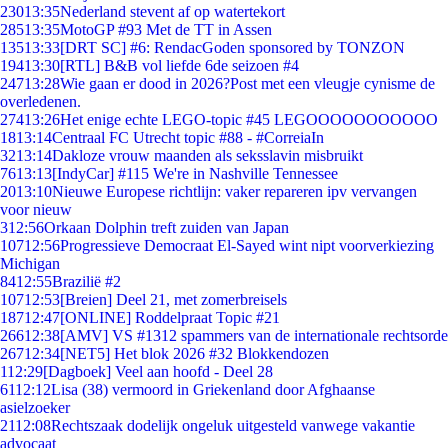
230
13:35
Nederland stevent af op watertekort
285
13:35
MotoGP #93 Met de TT in Assen
135
13:33
[DRT SC] #6: RendacGoden sponsored by TONZON
194
13:30
[RTL] B&B vol liefde 6de seizoen #4
247
13:28
Wie gaan er dood in 2026?Post met een vleugje cynisme de
overledenen.
274
13:26
Het enige echte LEGO-topic #45 LEGOOOOOOOOOOO
18
13:14
Centraal FC Utrecht topic #88 - #CorreiaIn
32
13:14
Dakloze vrouw maanden als seksslavin misbruikt
76
13:13
[IndyCar] #115 We're in Nashville Tennessee
20
13:10
Nieuwe Europese richtlijn: vaker repareren ipv vervangen
voor nieuw
3
12:56
Orkaan Dolphin treft zuiden van Japan
107
12:56
Progressieve Democraat El-Sayed wint nipt voorverkiezing
Michigan
84
12:55
Brazilië #2
107
12:53
[Breien] Deel 21, met zomerbreisels
187
12:47
[ONLINE] Roddelpraat Topic #21
266
12:38
[AMV] VS #1312 spammers van de internationale rechtsorde
267
12:34
[NET5] Het blok 2026 #32 Blokkendozen
1
12:29
[Dagboek] Veel aan hoofd - Deel 28
61
12:12
Lisa (38) vermoord in Griekenland door Afghaanse
asielzoeker
21
12:08
Rechtszaak dodelijk ongeluk uitgesteld vanwege vakantie
advocaat