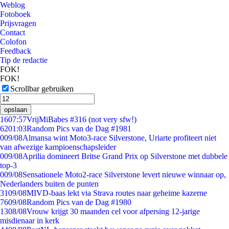
Weblog
Fotoboek
Prijsvragen
Contact
Colofon
Feedback
Tip de redactie
FOK!
FOK!
Scrollbar gebruiken
opslaan
16
07:57
VrijMiBabes #316 (not very sfw!)
62
01:03
Random Pics van de Dag #1981
0
09/08
Almansa wint Moto3-race Silverstone, Uriarte profiteert niet
van afwezige kampioenschapsleider
0
09/08
Aprilia domineert Britse Grand Prix op Silverstone met dubbele
top-3
0
09/08
Sensationele Moto2-race Silverstone levert nieuwe winnaar op,
Nederlanders buiten de punten
31
09/08
MIVD-baas lekt via Strava routes naar geheime kazerne
76
09/08
Random Pics van de Dag #1980
13
08/08
Vrouw krijgt 30 maanden cel voor afpersing 12-jarige
misdienaar in kerk