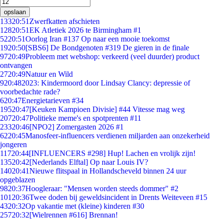
opslaan
133
20:51
Zwerfkatten afschieten
128
20:51
EK Atletiek 2026 te Birmingham #1
52
20:51
Oorlog Iran #137 Op naar een mooie toekomst
19
20:50
[SBS6] De Bondgenoten #319 De gieren in de finale
97
20:49
Probleem met webshop: verkeerd (veel duurder) product
ontvangen
27
20:49
Natuur en Wild
9
20:48
2023: Kindermoord door Lindsay Clancy: depressie of
voorbedachte rade?
6
20:47
Energietarieven #34
195
20:47
[Keuken Kampioen Divisie] #44 Vitesse mag weg
207
20:47
Politieke meme's en spotprenten #11
233
20:46
[NPO2] Zomergasten 2026 #1
62
20:45
Manosfeer-influencers verdienen miljarden aan onzekerheid
jongeren
117
20:44
[INFLUENCERS #298] Hup! Lachen en vrolijk zijn!
135
20:42
[Nederlands Elftal] Op naar Louis IV?
140
20:41
Nieuwe flitspaal in Hollandscheveld binnen 24 uur
opgeblazen
98
20:37
Hoogleraar: "Mensen worden steeds dommer" #2
101
20:36
Twee doden bij geweldsincident in Drents Weiteveen #15
43
20:32
Op vakantie met (kleine) kinderen #30
257
20:32
[Wielrennen #616] Brennan!