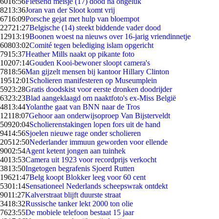
60
16:56
Fietsend meisje (17) dood na ongeluk
82
13:36
Joran van der Sloot komt vrij
67
16:09
Porsche gejat met hulp van bloempot
227
21:27
Belgische (14) steekt biddende vader dood
129
13:19
Boonen woest na nieuws over 16-jarig vriendinnetje
608
03:02
Comité tegen belediging islam opgericht
79
15:37
Heather Mills naakt op pikante foto
102
07:14
Gouden Kooi-bewoner sloopt camera's
78
18:56
Man gijzelt mensen bij kantoor Hillary Clinton
195
12:01
Scholieren manifesteren op Museumplein
59
23:28
Gratis doodskist voor eerste dronken doodrijder
63
23:23
Blad aangeklaagd om naaktfoto's ex-Miss België
48
13:44
Yolanthe gaat van BNN naar de Tros
121
18:07
Gehoor aan onderwijsoproep Van Bijsterveldt
509
20:04
Scholierenstakingen lopen fors uit de hand
94
14:56
Sjoelen nieuwe rage onder scholieren
205
12:50
Nederlander immuun geworden voor ellende
90
02:54
Agent ketent jongen aan tuinhek
40
13:53
Camera uit 1923 voor recordprijs verkocht
38
13:50
Ingetogen begrafenis Sjoerd Rutten
196
21:47
Belg koopt Blokker leeg voor 60 cent
53
01:14
Sensationeel Nederlands scheepswrak ontdekt
90
11:27
Kalverstraat blijft duurste straat
34
18:32
Russische tanker lekt 2000 ton olie
76
23:55
De mobiele telefoon bestaat 15 jaar