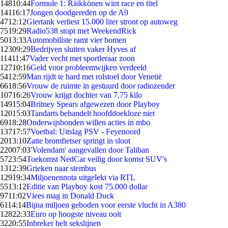
148
10:44
Formule 1: Räikkönen wint race en titel
141
16:17
Jongen doodgereden op de A9
47
12:12
Giertank verliest 15.000 liter stront op autoweg
75
19:29
Radio538 stopt met WeekendRick
50
13:33
Automobiliste ramt vier bomen
123
09:29
Bedrijven sluiten vaker Hyves af
114
11:47
Vader vecht met sportleraar zoon
127
10:16
Geld voor probleemwijken verdeeld
54
12:59
Man rijdt te hard met rolstoel door Venetië
66
18:56
Vrouw de ruimte in gestuurd door radiozender
107
16:26
Vrouw krijgt dochter van 7,75 kilo
149
15:04
Britney Spears afgewezen door Playboy
120
15:03
Tandarts behandelt hoofddoekloze niet
69
18:28
Onderwijsbonden willen acties in mbo
137
17:57
Voetbal: Uitslag PSV - Feyenoord
20
13:10
Zatte bromfietser springt in sloot
220
07:03
'Volendam' aangevallen door Taliban
57
23:54
Toekomst NedCar veilig door komst SUV's
13
12:39
Grieken naar stembus
129
19:34
Miljoenennota uitgelekt via RTL
55
13:12
Editie van Playboy kost 75.000 dollar
97
11:02
Vlees mag in Donald Duck
61
14:14
Bijna miljoen geboden voor eerste vlucht in A380
128
22:33
Euro op hoogste niveau ooit
32
20:55
Inbreker belt sekslijnen