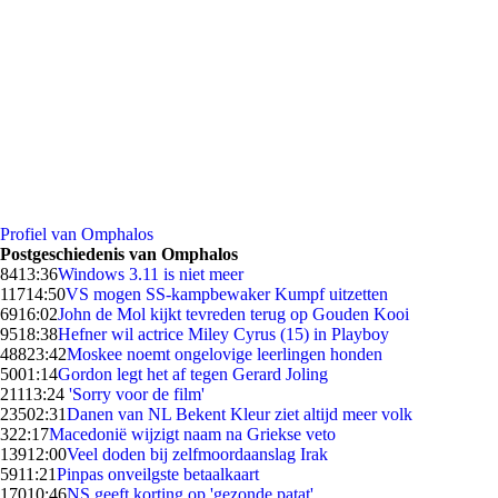
Profiel van Omphalos
Postgeschiedenis van Omphalos
84
13:36
Windows 3.11 is niet meer
117
14:50
VS mogen SS-kampbewaker Kumpf uitzetten
69
16:02
John de Mol kijkt tevreden terug op Gouden Kooi
95
18:38
Hefner wil actrice Miley Cyrus (15) in Playboy
488
23:42
Moskee noemt ongelovige leerlingen honden
50
01:14
Gordon legt het af tegen Gerard Joling
211
13:24
'Sorry voor de film'
235
02:31
Danen van NL Bekent Kleur ziet altijd meer volk
3
22:17
Macedonië wijzigt naam na Griekse veto
139
12:00
Veel doden bij zelfmoordaanslag Irak
59
11:21
Pinpas onveilgste betaalkaart
170
10:46
NS geeft korting op 'gezonde patat'