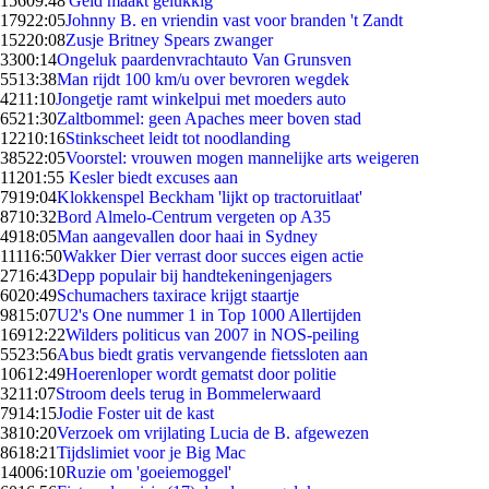
156
09:48
'Geld maakt gelukkig'
179
22:05
Johnny B. en vriendin vast voor branden 't Zandt
152
20:08
Zusje Britney Spears zwanger
33
00:14
Ongeluk paardenvrachtauto Van Grunsven
55
13:38
Man rijdt 100 km/u over bevroren wegdek
42
11:10
Jongetje ramt winkelpui met moeders auto
65
21:30
Zaltbommel: geen Apaches meer boven stad
122
10:16
Stinkscheet leidt tot noodlanding
385
22:05
Voorstel: vrouwen mogen mannelijke arts weigeren
112
01:55
Kesler biedt excuses aan
79
19:04
Klokkenspel Beckham 'lijkt op tractoruitlaat'
87
10:32
Bord Almelo-Centrum vergeten op A35
49
18:05
Man aangevallen door haai in Sydney
111
16:50
Wakker Dier verrast door succes eigen actie
27
16:43
Depp populair bij handtekeningenjagers
60
20:49
Schumachers taxirace krijgt staartje
98
15:07
U2's One nummer 1 in Top 1000 Allertijden
169
12:22
Wilders politicus van 2007 in NOS-peiling
55
23:56
Abus biedt gratis vervangende fietssloten aan
106
12:49
Hoerenloper wordt gematst door politie
32
11:07
Stroom deels terug in Bommelerwaard
79
14:15
Jodie Foster uit de kast
38
10:20
Verzoek om vrijlating Lucia de B. afgewezen
86
18:21
Tijdslimiet voor je Big Mac
140
06:10
Ruzie om 'goeiemoggel'