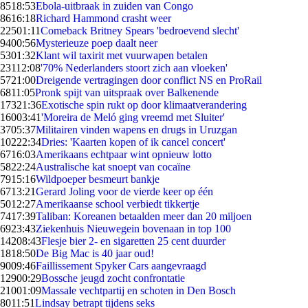
85
18:53
Ebola-uitbraak in zuiden van Congo
86
16:18
Richard Hammond crasht weer
225
01:11
Comeback Britney Spears 'bedroevend slecht'
94
00:56
Mysterieuze poep daalt neer
53
01:32
Klant wil taxirit met vuurwapen betalen
231
12:08
'70% Nederlanders stoort zich aan vloeken'
57
21:00
Dreigende vertragingen door conflict NS en ProRail
68
11:05
Pronk spijt van uitspraak over Balkenende
173
21:36
Exotische spin rukt op door klimaatverandering
160
03:41
'Moreira de Meló ging vreemd met Sluiter'
37
05:37
Militairen vinden wapens en drugs in Uruzgan
102
22:34
Dries: 'Kaarten kopen of ik cancel concert'
67
16:03
Amerikaans echtpaar wint opnieuw lotto
58
22:24
Australische kat snoept van cocaïne
79
15:16
Wildpoeper besmeurt bankje
67
13:21
Gerard Joling voor de vierde keer op één
50
12:27
Amerikaanse school verbiedt tikkertje
74
17:39
Taliban: Koreanen betaalden meer dan 20 miljoen
69
23:43
Ziekenhuis Nieuwegein bovenaan in top 100
142
08:43
Flesje bier 2- en sigaretten 25 cent duurder
18
18:50
De Big Mac is 40 jaar oud!
90
09:46
Faillissement Spyker Cars aangevraagd
129
00:29
Bossche jeugd zocht confrontatie
210
01:09
Massale vechtpartij en schoten in Den Bosch
80
11:51
Lindsay betrapt tijdens seks