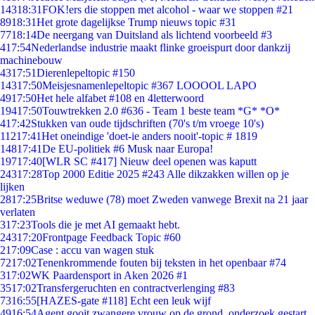
143
18:31
FOK!ers die stoppen met alcohol - waar we stoppen #21
89
18:31
Het grote dagelijkse Trump nieuws topic #31
77
18:14
De neergang van Duitsland als lichtend voorbeeld #3
4
17:54
Nederlandse industrie maakt flinke groeispurt door dankzij
machinebouw
43
17:51
Dierenlepeltopic #150
143
17:50
Meisjesnamenlepeltopic #367 LOOOOL LAPO
49
17:50
Het hele alfabet #108 en 4letterwoord
194
17:50
Touwtrekken 2.0 #636 - Team 1 beste team *G* *O*
4
17:42
Stukken van oude tijdschriften (70's t/m vroege 10's)
112
17:41
Het oneindige 'doet-ie anders nooit'-topic # 1819
148
17:41
De EU-politiek #6 Musk naar Europa!
197
17:40
[WLR SC #417] Nieuw deel openen was kaputt
243
17:28
Top 2000 Editie 2025 #243 Alle dikzakken willen op je
lijken
28
17:25
Britse weduwe (78) moet Zweden vanwege Brexit na 21 jaar
verlaten
3
17:23
Tools die je met AI gemaakt hebt.
243
17:20
Frontpage Feedback Topic #60
2
17:09
Case : accu van wagen stuk
72
17:02
Tenenkrommende fouten bij teksten in het openbaar #74
3
17:02
WK Paardensport in Aken 2026 #1
35
17:02
Transfergeruchten en contractverlenging #83
73
16:55
[HAZES-gate #118] Echt een leuk wijf
49
16:54
Agent gooit zwangere vrouw op de grond, onderzoek gestart