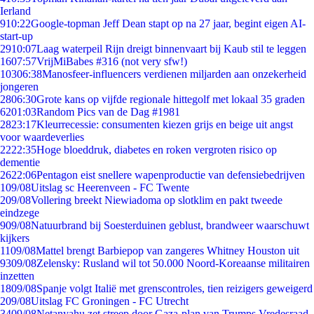
Ierland
9
10:22
Google-topman Jeff Dean stapt op na 27 jaar, begint eigen AI-
start-up
29
10:07
Laag waterpeil Rijn dreigt binnenvaart bij Kaub stil te leggen
16
07:57
VrijMiBabes #316 (not very sfw!)
103
06:38
Manosfeer-influencers verdienen miljarden aan onzekerheid
jongeren
28
06:30
Grote kans op vijfde regionale hittegolf met lokaal 35 graden
62
01:03
Random Pics van de Dag #1981
28
23:17
Kleurrecessie: consumenten kiezen grijs en beige uit angst
voor waardeverlies
22
22:35
Hoge bloeddruk, diabetes en roken vergroten risico op
dementie
26
22:06
Pentagon eist snellere wapenproductie van defensiebedrijven
1
09/08
Uitslag sc Heerenveen - FC Twente
2
09/08
Vollering breekt Niewiadoma op slotklim en pakt tweede
eindzege
9
09/08
Natuurbrand bij Soesterduinen geblust, brandweer waarschuwt
kijkers
11
09/08
Mattel brengt Barbiepop van zangeres Whitney Houston uit
93
09/08
Zelensky: Rusland wil tot 50.000 Noord-Koreaanse militairen
inzetten
18
09/08
Spanje volgt Italië met grenscontroles, tien reizigers geweigerd
2
09/08
Uitslag FC Groningen - FC Utrecht
34
09/08
Netanyahu zet streep door Gaza-plan van Trumps Vredesraad