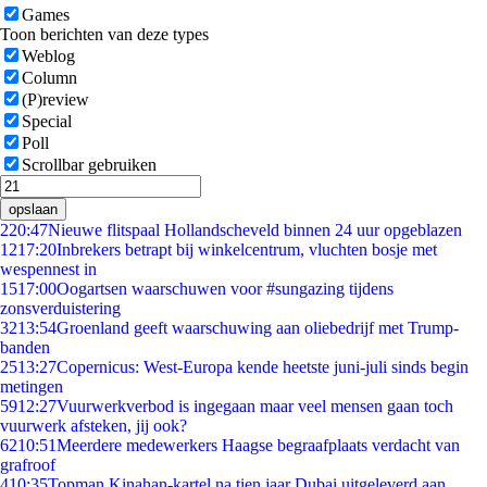
Games
Toon berichten van deze types
Weblog
Column
(P)review
Special
Poll
Scrollbar gebruiken
opslaan
2
20:47
Nieuwe flitspaal Hollandscheveld binnen 24 uur opgeblazen
12
17:20
Inbrekers betrapt bij winkelcentrum, vluchten bosje met
wespennest in
15
17:00
Oogartsen waarschuwen voor #sungazing tijdens
zonsverduistering
32
13:54
Groenland geeft waarschuwing aan oliebedrijf met Trump-
banden
25
13:27
Copernicus: West-Europa kende heetste juni-juli sinds begin
metingen
59
12:27
Vuurwerkverbod is ingegaan maar veel mensen gaan toch
vuurwerk afsteken, jij ook?
62
10:51
Meerdere medewerkers Haagse begraafplaats verdacht van
grafroof
4
10:35
Topman Kinahan-kartel na tien jaar Dubai uitgeleverd aan