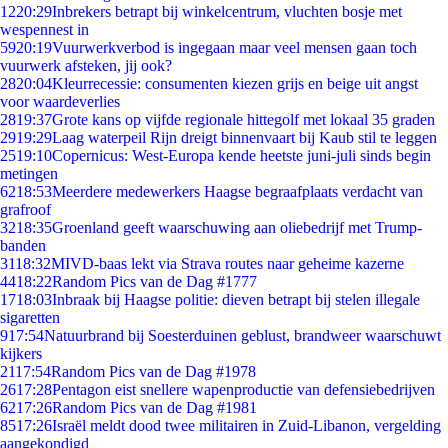
12
20:29
Inbrekers betrapt bij winkelcentrum, vluchten bosje met
wespennest in
59
20:19
Vuurwerkverbod is ingegaan maar veel mensen gaan toch
vuurwerk afsteken, jij ook?
28
20:04
Kleurrecessie: consumenten kiezen grijs en beige uit angst
voor waardeverlies
28
19:37
Grote kans op vijfde regionale hittegolf met lokaal 35 graden
29
19:29
Laag waterpeil Rijn dreigt binnenvaart bij Kaub stil te leggen
25
19:10
Copernicus: West-Europa kende heetste juni-juli sinds begin
metingen
62
18:53
Meerdere medewerkers Haagse begraafplaats verdacht van
grafroof
32
18:35
Groenland geeft waarschuwing aan oliebedrijf met Trump-
banden
31
18:32
MIVD-baas lekt via Strava routes naar geheime kazerne
44
18:22
Random Pics van de Dag #1777
17
18:03
Inbraak bij Haagse politie: dieven betrapt bij stelen illegale
sigaretten
9
17:54
Natuurbrand bij Soesterduinen geblust, brandweer waarschuwt
kijkers
21
17:54
Random Pics van de Dag #1978
26
17:28
Pentagon eist snellere wapenproductie van defensiebedrijven
62
17:26
Random Pics van de Dag #1981
85
17:26
Israël meldt dood twee militairen in Zuid-Libanon, vergelding
aangekondigd