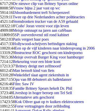
67
17:29
De nieuwe clip van Britney Spears online
80
08:58
Vrouw bijna 2 jaar vast op wc
59
14:16
IJsbombardement treft Scherpenzeel
52
19:11
Twee op drie Nederlanders achter politieacties
45
21:14
Stomdronken trucker van de A59 gehaald
183
22:18
'Coño' Joran vreest voor zijn leven
49
09:08
Meisje ontsnapt na jaren aan cafébaas
118
09:05
SP: oorverdovend stil rond kabinet
58
12:03
Paris vergeet haar poes
45
17:33
Hollywood-schrijvers beëindigen staking
100
20:44
Een op de vijf kinderen naar kinderopvang in 2006
133
19:29
Instructeur ROC geschorst om kinderporno
78
15:36
Meisje overvalt Burger King voor hamburger
72
14:12
Bekeuring voor een blote kont
172
13:37
'Britney dreigt met zelfmoord'
60
12:45
Man berooft kind van fiets
53
10:28
Winkeldief slaat agent ziekenhuis in
28
17:15
Opa van 88 debuteert als balletdanser
62
16:46
Film: Saw IV
53
18:35
Familie Britney Spears hekelt Dr. Phil
37
23:48
Liveshop in hoger beroep om Tel Sell
51
04:05
Alternatieve arts geschorst
174
23:58
Kok Oliver gaat op tv kuiken elektrocuteren
109
12:55
Forse vertragingen door zelfdoding
144
01:11
Autosport: Dakar Rally afgelast