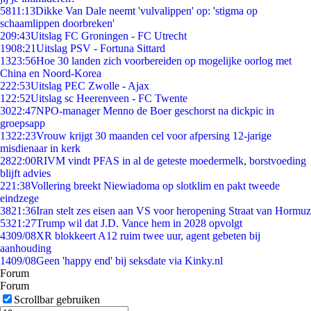
58
11:13
Dikke Van Dale neemt 'vulvalippen' op: 'stigma op
schaamlippen doorbreken'
2
09:43
Uitslag FC Groningen - FC Utrecht
19
08:21
Uitslag PSV - Fortuna Sittard
13
23:56
Hoe 30 landen zich voorbereiden op mogelijke oorlog met
China en Noord-Korea
2
22:53
Uitslag PEC Zwolle - Ajax
1
22:52
Uitslag sc Heerenveen - FC Twente
30
22:47
NPO-manager Menno de Boer geschorst na dickpic in
groepsapp
13
22:23
Vrouw krijgt 30 maanden cel voor afpersing 12-jarige
misdienaar in kerk
28
22:00
RIVM vindt PFAS in al de geteste moedermelk, borstvoeding
blijft advies
2
21:38
Vollering breekt Niewiadoma op slotklim en pakt tweede
eindzege
38
21:36
Iran stelt zes eisen aan VS voor heropening Straat van Hormuz
53
21:27
Trump wil dat J.D. Vance hem in 2028 opvolgt
43
09/08
XR blokkeert A12 ruim twee uur, agent gebeten bij
aanhouding
14
09/08
Geen 'happy end' bij seksdate via Kinky.nl
Forum
Forum
Scrollbar gebruiken