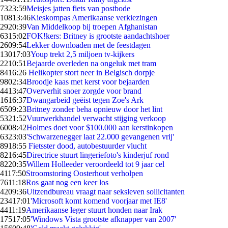
73
23:59
Meisjes jatten fiets van postbode
108
13:46
Kieskompas Amerikaanse verkiezingen
29
20:39
Van Middelkoop bij troepen Afghanistan
63
15:02
FOK!kers: Britney is grootste aandachtshoer
26
09:54
Lekker downloaden met de feestdagen
130
17:03
Youp trekt 2,5 miljoen tv-kijkers
22
10:51
Bejaarde overleden na ongeluk met tram
84
16:26
Helikopter stort neer in Belgisch dorpje
98
02:34
Broodje kaas met kerst voor bejaarden
44
13:47
Oververhit snoer zorgde voor brand
16
16:37
Dwangarbeid geëist tegen Zoe's Ark
65
09:23
Britney zonder beha opnieuw door het lint
53
21:52
Vuurwerkhandel verwacht stijging verkoop
60
08:42
Holmes doet voor $100.000 aan kerstinkopen
63
23:03
'Schwarzenegger laat 22.000 gevangenen vrij'
89
18:55
Fietsster dood, autobestuurder vlucht
82
16:45
Directrice stuurt lingeriefoto's kinderjuf rond
82
20:35
Willem Holleeder veroordeeld tot 9 jaar cel
41
17:50
Stroomstoring Oosterhout verholpen
76
11:18
Ros gaat nog een keer los
42
09:36
Uitzendbureau vraagt naar seksleven sollicitanten
234
17:01
'Microsoft komt komend voorjaar met IE8'
44
11:19
Amerikaanse leger stuurt honden naar Irak
175
17:05
'Windows Vista grootste afknapper van 2007'