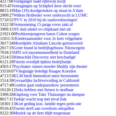
42
17:06
Voetganger raakt rijbewijs kwijt
9
15:45
Vertragingen op Schiphol door slecht weer
88
15:19
Man (19) doodgestoken op straat in A'dam
29
09:27
Willem Holleeder weer onderzocht in LUMC
57
10:52
'PVV in 2010 bij de raadsverkiezingen'
33
22:58
Vermomming 15-jarige rover zakt af
39
09:11
NS sluit uitstel ov-chipkaart niet uit
219
21:00
Probleemjongeren baren Cohen zorgen
110
11:31
Kinderaanrander voor 2e keer vrijgelaten
30
17:34
Moordplek Abraham Lincoln gerenoveerd
20
17:35
Grote brand in bedrijfsgebouw Nieuwegein
70
18:15
SPD wil maximumsnelheid in Duitsland
25
14:53
Hitteschild Discovery niet beschadigd
61
21:29
Friezin overlijdt tijdens bedrijfsuitje
45
03:17
Psychiater: tranen moeder Maddy zijn theater
335
18:07
Vliegtuigje beledigt Haagse Koerden
47
13:53
KLM biedt binnenkort meer beenruimte
15
14:30
Gevaarlijke luchtvervuiling in Californië
47
17:49
Gordon gaat oudejaarsshow presenteren
101
20:12
Seks hebben met fietsen is strafbaar
33
09:26
Klaplong voor Take Thatzanger na danspas
80
17:11
Turkije wacht nog met inval Irak
103
01:13
Kort geding kon. familie tegen pedo-site
95
16:43
Toerist sterft aan overdosis sekspillen
92
22:30
Muziek op de fiets blijft toegestaan