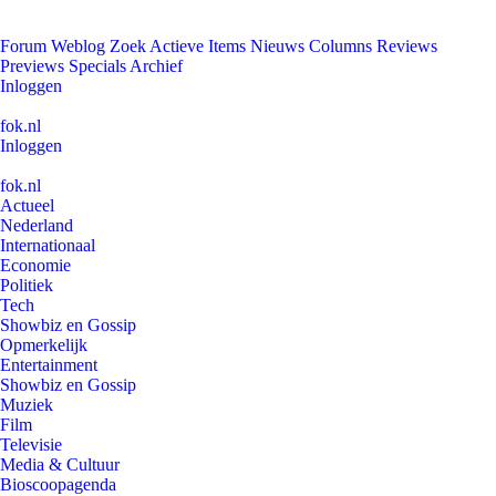
Forum
Weblog
Zoek
Actieve Items
Nieuws
Columns
Reviews
Previews
Specials
Archief
Inloggen
fok.nl
Inloggen
fok.nl
Actueel
Nederland
Internationaal
Economie
Politiek
Tech
Showbiz en Gossip
Opmerkelijk
Entertainment
Showbiz en Gossip
Muziek
Film
Televisie
Media & Cultuur
Bioscoopagenda