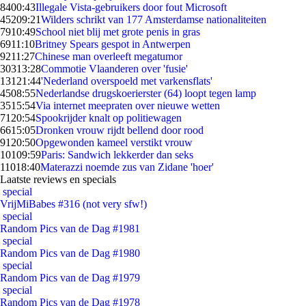
84
00:43
Illegale Vista-gebruikers door fout Microsoft
452
09:21
Wilders schrikt van 177 Amsterdamse nationaliteiten
79
10:49
School niet blij met grote penis in gras
69
11:10
Britney Spears gespot in Antwerpen
92
11:27
Chinese man overleeft megatumor
303
13:28
Commotie Vlaanderen over 'fusie'
131
21:44
'Nederland overspoeld met varkensflats'
45
08:55
Nederlandse drugskoerierster (64) loopt tegen lamp
35
15:54
Via internet meepraten over nieuwe wetten
71
20:54
Spookrijder knalt op politiewagen
66
15:05
Dronken vrouw rijdt bellend door rood
91
20:50
Opgewonden kameel verstikt vrouw
101
09:59
Paris: Sandwich lekkerder dan seks
110
18:40
Materazzi noemde zus van Zidane 'hoer'
Laatste reviews en specials
special
VrijMiBabes #316 (not very sfw!)
special
Random Pics van de Dag #1981
special
Random Pics van de Dag #1980
special
Random Pics van de Dag #1979
special
Random Pics van de Dag #1978