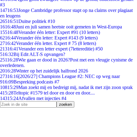
#3
147
16:53
Jonge Cambridge professor stapt op na claims over plagiaat
en leugens
265
16:51
Duitse politiek #10
16
16:48
Juni en juli samen heetste ooit gemeten in West-Europa
155
16:48
Verander één letter: Expert #91 (10 letters)
62
16:44
Verander één letter: Expert #143 (9 letters)
27
16:42
Verander één letter. Expert # 75 (8 letters)
213
16:41
Verander een letter expert (7lettereditie) #50
5
16:32
Bij Edit ALT-S opvangen?
251
16:28
Wie gaan er dood in 2026?Post met een vleugje cynisme de
overledenen.
20
16:28
Winter op het zuidelijk halfrond 2026
273
16:16
[2026/27] Champions League #2: NEC op weg naar
9
16:09
Bespreking podcasts #7
108
15:29
Man zoekt mij en bedreigt mij, nadat ik met zijn zoon sprak
4
15:28
Teltopic #1579 tel door en door en door....
143
15:24
Afvallen met injecties #4