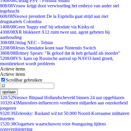
19
08/08
Uitslag PSV - Fortuna Sittard
8
08/08
Vrouw krijgt door verwisseling het embryo van ander stel
ingebracht
6
08/08
Nieuwe president De la Espriella gaat strijd aan met
drugskartels Colombia
14
08/08
Geen 'happy end' bij seksdate via Kinky.nl
43
08/08
XR blokkeert A12 ruim twee uur, agent gebeten bij
aanhouding
3
08/08
Uitslag NEC - Telstar
22
08/08
Jesus Simulator komt naar Nintendo Switch
38
08/08
Britney Spears: "Ik geloof dat ik heb gefaald als moeder"
52
08/08
VS: kans op Russische aanval op NAVO-land groeit,
munitietekort wordt probleem
Actieve items
Actieve items
Scrollbar gebruiken
opslaan
3
20:52
Nieuwe flitspaal Hollandscheveld binnen 24 uur opgeblazen
103
20:43
Manosfeer-influencers verdienen miljarden aan onzekerheid
jongeren
93
20:39
Zelensky: Rusland wil tot 50.000 Noord-Koreaanse militairen
inzetten
15
20:38
Oogartsen waarschuwen voor #sungazing tijdens
zonsverduistering