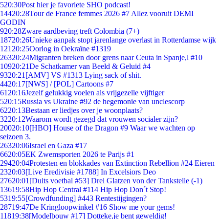
5
20:30
Post hier je favoriete SHO podcast!
144
20:28
Tour de France femmes 2026 #7 Allez vooruit DEMI
GODIN
9
20:28
Zware aardbeving treft Colombia (7+)
187
20:26
Unieke aanpak stopt jarenlange overlast in Rotterdamse wijk
121
20:25
Oorlog in Oekraïne #1319
263
20:24
Migranten breken door grens naar Ceuta in Spanje,l #10
109
20:21
De Schatkamer van Beeld & Geluid #4
93
20:21
[AMV] VS #1313 Lying sack of shit.
44
20:17
[NWS] / [POL] Cartoons #7
61
20:16
Jezelf gelukkig voelen als vrijgezelle vijftiger
5
20:15
Russia vs Ukraine #92 de hegemonie van unclescorp
62
20:13
Bestaan er liedjes over je woonplaats?
32
20:12
Waarom wordt gezegd dat vrouwen socialer zijn?
200
20:10
[HBO] House of the Dragon #9 Waar we wachten op
seizoen 3.
263
20:06
Israel en Gaza #17
66
20:05
EK Zwemsporten 2026 te Parijs #1
294
20:04
Protesten en blokkades van Extinction Rebellion #24 Eieren
23
20:03
[Live Eredivisie #1788] In Excelsiors Deo
276
20:01
[Duits voetbal #53] Drei Glatzen von der Tankstelle (-1)
136
19:58
Hip Hop Central #114 Hip Hop Don´t Stop!
53
19:55
[Crowdfunding] #443 Rentestijgingen?
287
19:47
De Kringloopwinkel #16 Show me your gems!
118
19:38
[Modelbouw #17] Dotteke,je bent geweldig!