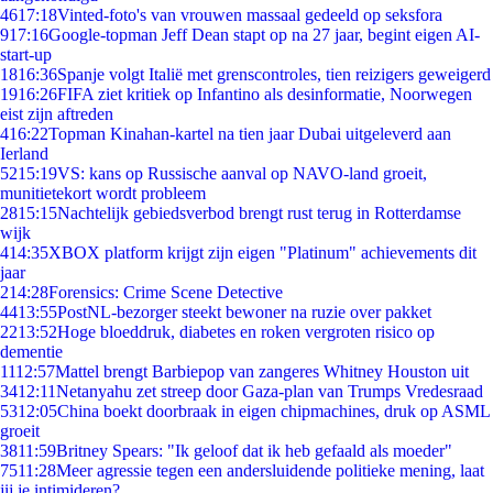
46
17:18
Vinted-foto's van vrouwen massaal gedeeld op seksfora
9
17:16
Google-topman Jeff Dean stapt op na 27 jaar, begint eigen AI-
start-up
18
16:36
Spanje volgt Italië met grenscontroles, tien reizigers geweigerd
19
16:26
FIFA ziet kritiek op Infantino als desinformatie, Noorwegen
eist zijn aftreden
4
16:22
Topman Kinahan-kartel na tien jaar Dubai uitgeleverd aan
Ierland
52
15:19
VS: kans op Russische aanval op NAVO-land groeit,
munitietekort wordt probleem
28
15:15
Nachtelijk gebiedsverbod brengt rust terug in Rotterdamse
wijk
4
14:35
XBOX platform krijgt zijn eigen "Platinum" achievements dit
jaar
2
14:28
Forensics: Crime Scene Detective
44
13:55
PostNL-bezorger steekt bewoner na ruzie over pakket
22
13:52
Hoge bloeddruk, diabetes en roken vergroten risico op
dementie
11
12:57
Mattel brengt Barbiepop van zangeres Whitney Houston uit
34
12:11
Netanyahu zet streep door Gaza-plan van Trumps Vredesraad
53
12:05
China boekt doorbraak in eigen chipmachines, druk op ASML
groeit
38
11:59
Britney Spears: "Ik geloof dat ik heb gefaald als moeder"
75
11:28
Meer agressie tegen een andersluidende politieke mening, laat
jij je intimideren?