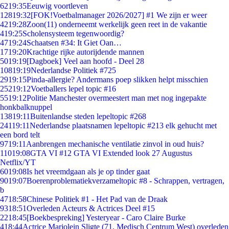
62
19:35
Eeuwig voortleven
128
19:32
[FOK!Voetbalmanager 2026/2027] #1 We zijn er weer
42
19:28
Zoon(11) onderneemt werkelijk geen reet in de vakantie
4
19:25
Scholensysteem tegenwoordig?
47
19:24
Schaatsen #34: It Giet Oan…
17
19:20
Krachtige rijke autorijdende mannen
50
19:19
[Dagboek] Veel aan hoofd - Deel 28
108
19:19
Nederlandse Politiek #725
29
19:15
Pinda-allergie? Andermans poep slikken helpt misschien
252
19:12
Voetballers lepel topic #16
55
19:12
Politie Manchester overmeestert man met nog ingepakte
honkbalknuppel
138
19:11
Buitenlandse steden lepeltopic #268
241
19:11
Nederlandse plaatsnamen lepeltopic #213 elk gehucht met
een bord telt
97
19:11
Aanbrengen mechanische ventilatie zinvol in oud huis?
110
19:08
GTA VI #12 GTA VI Extended look 27 Augustus
Netflix/YT
60
19:08
Is het vreemdgaan als je op tinder gaat
90
19:07
Boerenproblematiekverzameltopic #8 - Schrappen, vertragen,
b
47
18:58
Chinese Politiek #1 - Het Pad van de Draak
93
18:51
Overleden Acteurs & Actrices Deel #15
22
18:45
[Boekbespreking] Yesteryear - Caro Claire Burke
4
18:44
Actrice Marjolein Sligte (71, Medisch Centrum West) overleden