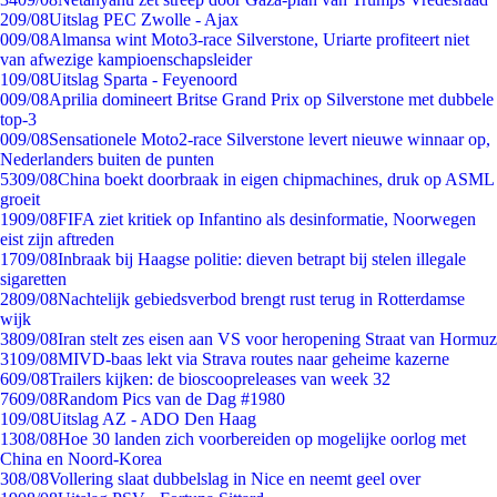
2
09/08
Uitslag PEC Zwolle - Ajax
0
09/08
Almansa wint Moto3-race Silverstone, Uriarte profiteert niet
van afwezige kampioenschapsleider
1
09/08
Uitslag Sparta - Feyenoord
0
09/08
Aprilia domineert Britse Grand Prix op Silverstone met dubbele
top-3
0
09/08
Sensationele Moto2-race Silverstone levert nieuwe winnaar op,
Nederlanders buiten de punten
53
09/08
China boekt doorbraak in eigen chipmachines, druk op ASML
groeit
19
09/08
FIFA ziet kritiek op Infantino als desinformatie, Noorwegen
eist zijn aftreden
17
09/08
Inbraak bij Haagse politie: dieven betrapt bij stelen illegale
sigaretten
28
09/08
Nachtelijk gebiedsverbod brengt rust terug in Rotterdamse
wijk
38
09/08
Iran stelt zes eisen aan VS voor heropening Straat van Hormuz
31
09/08
MIVD-baas lekt via Strava routes naar geheime kazerne
6
09/08
Trailers kijken: de bioscoopreleases van week 32
76
09/08
Random Pics van de Dag #1980
1
09/08
Uitslag AZ - ADO Den Haag
13
08/08
Hoe 30 landen zich voorbereiden op mogelijke oorlog met
China en Noord-Korea
3
08/08
Vollering slaat dubbelslag in Nice en neemt geel over