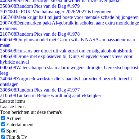
44
08/08
PostNL-bezorger steekt bewoner na ruzie over pakket
35
08/08
Random Pics van de Dag #1979
2
07/08
De FOK!Voetbalmanager 2026/2027 is begonnen
16
07/08
Meta krijgt half miljard boete voor mentale schade bij jongeren
20
07/08
Denemarken pakt AI-gebruik in scholen aan: extra mondelinge
examens
21
07/08
Random Pics van de Dag #1978
66
06/08
Onlyfans-model met G-cup wil als NASA-ambassadeur naar
maan
25
06/08
Huisarts per direct uit vak gezet om ernstig alcoholmisbruik
19
06/08
Drone met explosieven bij Duits vliegveld voedt vrees voor
hybride aanval
60
06/08
Waterschappen slaan alarm wegens droogte: Gereedschapskist
leeg
24
06/08
Zorgmedewerkster die 's nachts haar vriend bezocht terecht
ontslagen
38
06/08
Random Pics van de Dag #1977
21
05/08
Tanken in België wordt nóg aantrekkelijker
Laatste items
Laatste items
Toon berichten uit deze thema's
Actueel
Entertainment
Sport
Film & Tv