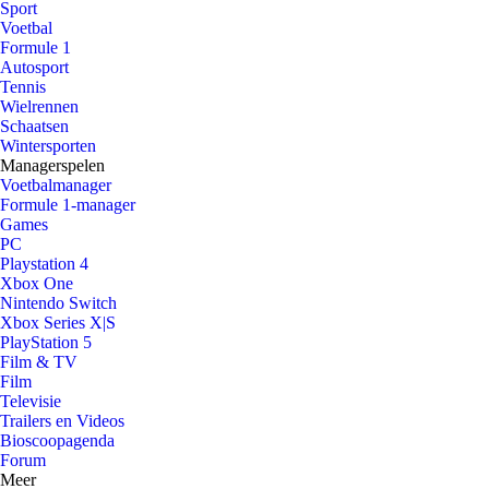
Sport
Voetbal
Formule 1
Autosport
Tennis
Wielrennen
Schaatsen
Wintersporten
Managerspelen
Voetbalmanager
Formule 1-manager
Games
PC
Playstation 4
Xbox One
Nintendo Switch
Xbox Series X|S
PlayStation 5
Film & TV
Film
Televisie
Trailers en Videos
Bioscoopagenda
Forum
Meer