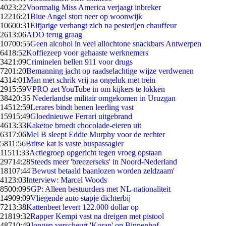
40
23:22
Voormalig Miss America verjaagt inbreker
122
16:21
Blue Angel stort neer op woonwijk
106
00:31
Elfjarige verhangt zich na pesterijen chauffeur
26
13:06
ADO terug graag
107
00:55
Geen alcohol in veel allochtone snackbars Antwerpen
64
18:52
Koffiezeep voor gehaaste werknemers
34
21:09
Criminelen bellen 911 voor drugs
72
01:20
Bemanning jacht op raadselachtige wijze verdwenen
43
14:01
Man met schrik vrij na ongeluk met trein
29
15:59
VPRO zet YouTube in om kijkers te lokken
384
20:35
Nederlandse militair omgekomen in Uruzgan
145
12:59
Lerares bindt benen leerling vast
159
15:49
Gloednieuwe Ferrari uitgebrand
46
13:33
Kaketoe broedt chocolade-eieren uit
63
17:06
Mel B sleept Eddie Murphy voor de rechter
58
11:56
Britse kat is vaste buspassagier
115
11:33
Actiegroep opgericht tegen vroeg opstaan
297
14:28
Steeds meer 'breezerseks' in Noord-Nederland
181
07:44
'Bewust betaald baanlozen worden zeldzaam'
41
23:03
Interview: Marcel Woods
85
00:09
SGP: Alleen bestuurders met NL-nationaliteit
149
09:09
Vliegende auto stapje dichterbij
72
13:38
Kattenbeet levert 122.000 dollar op
218
19:32
Rapper Kempi vast na dreigen met pistool
487
10:49
Jongen verscheurt 'Koran' op Binnenhof