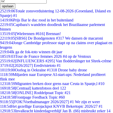
opslaan
252
19:06
Totale zonsverduistering 12-08-2026 (Groenland, IJsland en
Spanje) #1
14
19:06
Prijs Bar le duc rood in het buitenland
22
19:05
Capibara's wandelen doodleuk het Braziliaanse parlement
binnen
135
19:05
[Wielrennen #616] Brennan!
221
19:05
[SBS6] De Bondgenoten #317 We dansen de macaroni
94
19:04
Jonge Cambridge professor stapt op na claims over plagiaat en
leugens
2
19:04
Ik ga de fok-toto winnen dit jaar
185
19:03
Tour de France femmes 2026 #4 op de Ventoux
255
19:02
[INFLUENCERS #295] Van flodderslinger tot Shrek-crème
37
19:02
[2026/2027] Eredivisietoto #1
101
19:00
Oorlog in Oekraïne #1318 Drone baby drone
11
18:59
Miljarden naar Europese AI-start-ups: Nederland profiteert
flink mee
123
18:59
Migranten breken door grens naar Ceuta in Spanje,l #10
169
18:58
[Centraal] kattenfotoos deel 122
182
18:58
[ONLINE] Roddelpraat Topic #21
234
18:58
Frontpage Feedback Topic #60
91
18:55
[FOK!Voetbalmanager 2026/2027] #1 We zijn er weer
1
18:54
Het gezellige Eurojackpot KNVB Bekertopic 2026/27 #1
129
18:53
Invalkracht kinderdagverblijf Jan B. (66) misbruikt zeker 14