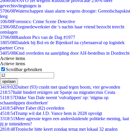
26
06/08
NAVO zet wegens Russische provocatie 250% meer
gevechtsvliegtuigen in
57
06/08
Waterschappen slaan alarm wegens droogte: Gereedschapskist
leeg
1
06/08
Forensics: Crime Scene Detective
23
06/08
Zorgmedewerkster die 's nachts haar vriend bezocht terecht
ontslagen
37
06/08
Random Pics van de Dag #1977
18
05/08
Datalek bij Bol en de Bijenkorf na cyberaanval op logistiek
partner Ceva
34
05/08
Kind overleden na aanrijding door AH-bestelbus in Dordrecht
Actieve items
Actieve items
Scrollbar gebruiken
opslaan
34
19:02
Duitser (93) crasht met quad tegen boom, vier gewonden
2
18:57
Italië hindert reizigers uit Spanje na migratiecrisis Ceuta
51
18:57
Dikke Van Dale neemt 'vulvalippen' op: 'stigma op
schaamlippen doorbreken'
24
18:54
Peter Faber (82) overleden
45
18:54
Trump wil dat J.D. Vance hem in 2028 opvolgt
33
18:51
Meer agressie tegen een andersluidende politieke mening, laat
jij je intimideren?
28
18:48
Tropische hitte keert zondag terug met lokaal 32 graden