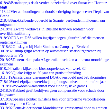
6
18:48
Benzineprijs daalt verder, onzekerheid over Straat van Hormuz
blijft
1
18:44
Vier aanhoudingen na doodsbedreiging burgemeester Depla van
Breda
2
18:43
Smokkelbende opgerold in Spanje, verdienden miljoenen aan
migranten
24
18:41
'Zwarte weduwes' in Rusland trouwen soldaten voor
overlijdensuitkering
9
18:39
CDA en D66 willen ingrijpen tegen 'gluurbrillen' die mensen
ongemerkt filmen
15
18:32
Ontslagen bij Halo Studios na Campaign Evolved
30
18:32
Trump grijpt weer in op automatisch staatsburgerschap bij
geboorte in VS
20
18:25
Denemarken pakt AI-gebruik in scholen aan: extra mondelinge
examens
6
18:24
Trailers kijken: de bioscoopreleases van week 32
16
18:23
Quake krijgt na 30 jaar een gratis uitbreiding
31
18:19
Amsterdams dierenasiel DOA overspoeld met babykonijntjes
7
18:10
Voedselprijzen wereldwijd op hoogste niveau in ruim drie jaar
19
18:06
PS5-doos waarschuwt voor einde fysieke games
24
18:03
Kabinet geeft bedrijven geen compensatie voor schade door
laagwater
37
18:02
Spaanse politie: minstens tien voor terrorisme veroordeelden
onder migranten Ceuta
33
18:02
Ceuta-leider noemt Marokkaanse grensaanval door migranten