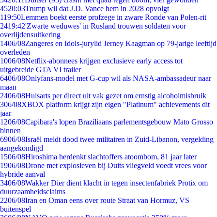
45
20:03
Trump wil dat J.D. Vance hem in 2028 opvolgt
1
19:50
Lemmen boekt eerste profzege in zware Ronde van Polen-rit
24
19:42
'Zwarte weduwes' in Rusland trouwen soldaten voor
overlijdensuitkering
14
06/08
Zangeres en Idols-jurylid Jerney Kaagman op 79-jarige leeftijd
overleden
10
06/08
Netflix-abonnees krijgen exclusieve early access tot
uitgebreide GTA VI trailer
64
06/08
Onlyfans-model met G-cup wil als NASA-ambassadeur naar
maan
24
06/08
Huisarts per direct uit vak gezet om ernstig alcoholmisbruik
3
06/08
XBOX platform krijgt zijn eigen "Platinum" achievements dit
jaar
12
06/08
Capibara's lopen Braziliaans parlementsgebouw Mato Grosso
binnen
69
06/08
Israël meldt dood twee militairen in Zuid-Libanon, vergelding
aangekondigd
15
06/08
Hiroshima herdenkt slachtoffers atoombom, 81 jaar later
19
06/08
Drone met explosieven bij Duits vliegveld voedt vrees voor
hybride aanval
34
06/08
Wakker Dier dient klacht in tegen insectenfabriek Protix om
duurzaamheidsclaims
22
06/08
Iran en Oman eens over route Straat van Hormuz, VS
buitenspel