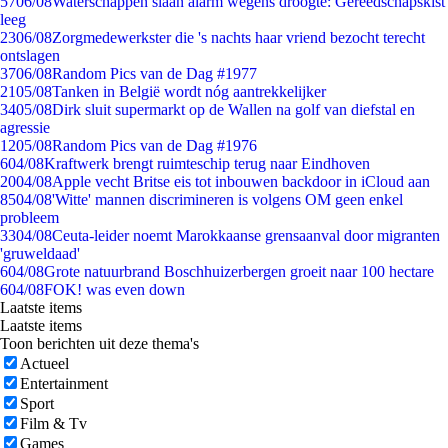
57
06/08
Waterschappen slaan alarm wegens droogte: Gereedschapskist
leeg
23
06/08
Zorgmedewerkster die 's nachts haar vriend bezocht terecht
ontslagen
37
06/08
Random Pics van de Dag #1977
21
05/08
Tanken in België wordt nóg aantrekkelijker
34
05/08
Dirk sluit supermarkt op de Wallen na golf van diefstal en
agressie
12
05/08
Random Pics van de Dag #1976
6
04/08
Kraftwerk brengt ruimteschip terug naar Eindhoven
20
04/08
Apple vecht Britse eis tot inbouwen backdoor in iCloud aan
85
04/08
'Witte' mannen discrimineren is volgens OM geen enkel
probleem
33
04/08
Ceuta-leider noemt Marokkaanse grensaanval door migranten
'gruweldaad'
6
04/08
Grote natuurbrand Boschhuizerbergen groeit naar 100 hectare
6
04/08
FOK! was even down
Laatste items
Laatste items
Toon berichten uit deze thema's
Actueel
Entertainment
Sport
Film & Tv
Games