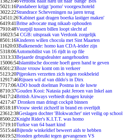
138
23:46
Verdonk haalt hard uit naar 'bange' Bos
50
21:16
Pandabeer krijgt 'porno' voorgeschoteld
30
22:22
Strandrace Scheveningen na jaren terug
245
11:26
'Kabinet gaat dragen boerka lastiger maken'
64
19:41
Britse advocate mag nikaab ophouden
79
10:48
Vuurpijl tussen billen loopt slecht af
160
23:54
CGB: uitspraak van Verdonk zorgelijk
85
01:16
Kinderen willen chocola met Sint Maarten
116
20:03
Balkenende: homo kan CDA-leider zijn
53
18:06
Automobilist van 16 rijdt in op file
33
13:33
Bejaarde drugsdealster aangehouden
150
06:54
Islamitische docente hoeft geen hand te geven
65
01:23
Boze vrouw komt om in verkeer
51
23:20
Pijprokers verzetten zich tegen rookbeleid
129
17:46
Rijssen wil af van dildo's in Dirx
77
17:06
ADO houdt doelman Postma in de luwte
87
10:37
Gouden Kooi: Natasia pakt Jeroen van Inkel aan
94
17:24
British Airways verbiedt dragen kruisje
42
17:47
Dronken man dringt cockpit binnen
85
18:18
Vrouw steekt zichzelf in brand en overlijdt
236
12:38
Geslagen dochter 'Blokwatcher' niet veilig op school
85
00:22
Knight Rider's K.I.T.T. was homo
57
19:10
Turkse van 64 baart kind
55
15:44
Bijtende winkeldief beweert aids te hebben
66
19:52
Honden gebruikt tegen gevangenen VS