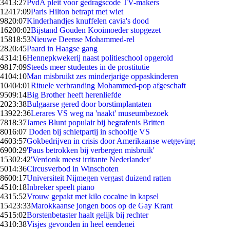
34
13:27
PvdA pleit voor gedragscode TV-makers
124
17:09
Paris Hilton betrapt met wiet
98
20:07
Kinderhandjes knuffelen cavia's dood
162
00:02
Bijstand Gouden Kooimoeder stopgezet
158
18:53
Nieuwe Deense Mohammed-rel
28
20:45
Paard in Haagse gang
43
14:16
Hennepkwekerij naast politieschool opgerold
98
17:09
Steeds meer studentes in de prostitutie
41
04:10
Man misbruikt zes minderjarige oppaskinderen
104
04:01
Rituele verbranding Mohammed-pop afgeschaft
95
09:14
Big Brother heeft herenliefde
20
23:38
Bulgaarse gered door borstimplantaten
139
22:36
Lerares VS weg na 'naakt' museumbezoek
78
18:37
James Blunt populair bij begrafenis Britten
80
16:07
Doden bij schietpartij in schooltje VS
46
03:57
Gokbedrijven in crisis door Amerikaanse wetgeving
69
00:29
'Paus betrokken bij verbergen misbruik'
153
02:42
'Verdonk meest irritante Nederlander'
50
14:36
Circusverbod in Winschoten
86
00:17
Universiteit Nijmegen vergast duizend ratten
45
10:18
Inbreker speelt piano
43
15:52
Vrouw gepakt met kilo cocaïne in kapsel
154
23:33
Marokkaanse jongen boos op de Gay Krant
45
15:02
Borstenbetaster haalt gelijk bij rechter
43
10:38
Visjes gevonden in heel eendenei