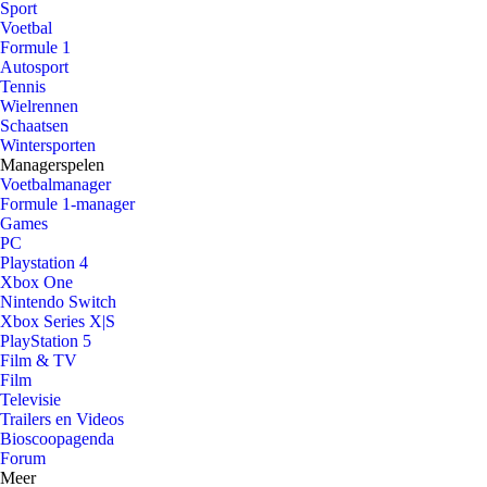
Sport
Voetbal
Formule 1
Autosport
Tennis
Wielrennen
Schaatsen
Wintersporten
Managerspelen
Voetbalmanager
Formule 1-manager
Games
PC
Playstation 4
Xbox One
Nintendo Switch
Xbox Series X|S
PlayStation 5
Film & TV
Film
Televisie
Trailers en Videos
Bioscoopagenda
Forum
Meer