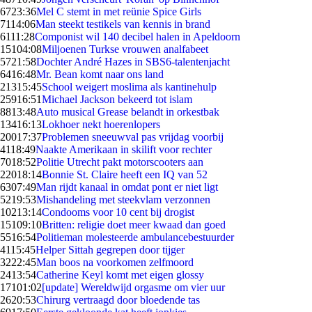
67
23:36
Mel C stemt in met reünie Spice Girls
71
14:06
Man steekt testikels van kennis in brand
61
11:28
Componist wil 140 decibel halen in Apeldoorn
151
04:08
Miljoenen Turkse vrouwen analfabeet
57
21:58
Dochter André Hazes in SBS6-talentenjacht
64
16:48
Mr. Bean komt naar ons land
213
15:45
School weigert moslima als kantinehulp
259
16:51
Michael Jackson bekeerd tot islam
88
13:48
Auto musical Grease belandt in orkestbak
134
16:13
Lokhoer nekt hoerenlopers
200
17:37
Problemen sneeuwval pas vrijdag voorbij
41
18:49
Naakte Amerikaan in skilift voor rechter
70
18:52
Politie Utrecht pakt motorscooters aan
220
18:14
Bonnie St. Claire heeft een IQ van 52
63
07:49
Man rijdt kanaal in omdat pont er niet ligt
52
19:53
Mishandeling met steekvlam verzonnen
102
13:14
Condooms voor 10 cent bij drogist
151
09:10
Britten: religie doet meer kwaad dan goed
55
16:54
Politieman molesteerde ambulancebestuurder
41
15:45
Helper Sittah gegrepen door tijger
32
22:45
Man boos na voorkomen zelfmoord
24
13:54
Catherine Keyl komt met eigen glossy
171
01:02
[update] Wereldwijd orgasme om vier uur
26
20:53
Chirurg vertraagd door bloedende tas