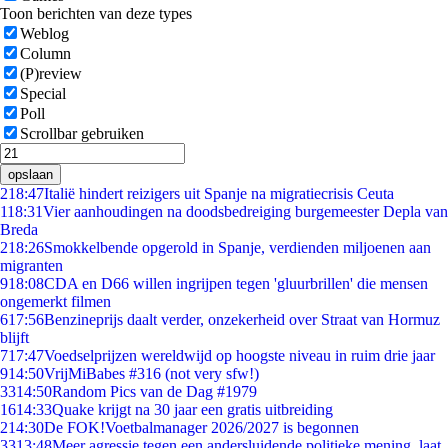
Toon berichten van deze types
Weblog
Column
(P)review
Special
Poll
Scrollbar gebruiken
opslaan
2
18:47
Italië hindert reizigers uit Spanje na migratiecrisis Ceuta
1
18:31
Vier aanhoudingen na doodsbedreiging burgemeester Depla van
Breda
2
18:26
Smokkelbende opgerold in Spanje, verdienden miljoenen aan
migranten
9
18:08
CDA en D66 willen ingrijpen tegen 'gluurbrillen' die mensen
ongemerkt filmen
6
17:56
Benzineprijs daalt verder, onzekerheid over Straat van Hormuz
blijft
7
17:47
Voedselprijzen wereldwijd op hoogste niveau in ruim drie jaar
9
14:50
VrijMiBabes #316 (not very sfw!)
33
14:50
Random Pics van de Dag #1979
16
14:33
Quake krijgt na 30 jaar een gratis uitbreiding
2
14:30
De FOK!Voetbalmanager 2026/2027 is begonnen
33
13:48
Meer agressie tegen een andersluidende politieke mening, laat