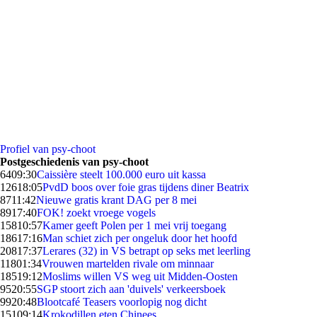
Profiel van psy-choot
Postgeschiedenis van psy-choot
64
09:30
Caissière steelt 100.000 euro uit kassa
126
18:05
PvdD boos over foie gras tijdens diner Beatrix
87
11:42
Nieuwe gratis krant DAG per 8 mei
89
17:40
FOK! zoekt vroege vogels
158
10:57
Kamer geeft Polen per 1 mei vrij toegang
186
17:16
Man schiet zich per ongeluk door het hoofd
208
17:37
Lerares (32) in VS betrapt op seks met leerling
118
01:34
Vrouwen martelden rivale om minnaar
185
19:12
Moslims willen VS weg uit Midden-Oosten
95
20:55
SGP stoort zich aan 'duivels' verkeersboek
99
20:48
Blootcafé Teasers voorlopig nog dicht
151
09:14
Krokodillen eten Chinees