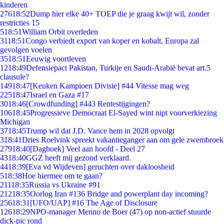
kinderen
276
18:52
Dump hier elke 40+ TOEP die je graag kwijt wil, zonder
restricties 15
5
18:51
William Orbit overleden
31
18:51
Congo verbiedt export van koper en kobalt, Europa zal
gevolgen voelen
35
18:51
Eeuwig voortleven
12
18:49
Defensiepact Pakistan, Turkije en Saudi-Arabië bevat art.5
clausule?
149
18:47
[Keuken Kampioen Divisie] #44 Vitesse mag weg
225
18:47
Israel en Gaza #17
30
18:46
[Crowdfunding] #443 Rentestijgingen?
106
18:45
Progressieve Democraat El-Sayed wint nipt voorverkiezing
Michigan
37
18:45
Trump wil dat J.D. Vance hem in 2028 opvolgt
3
18:41
Dries Roelvink spreekt vakantieganger aan om gele zwembroek
279
18:40
[Dagboek] Veel aan hoofd - Deel 27
43
18:40
GGZ heeft mij gezond verklaard.
44
18:39
[Eva vd Wijdeven] geruchten over dakloosheid
5
18:38
Hoe hiermee om te gaan?
211
18:35
Russia vs Ukraine #91
212
18:35
Oorlog Iran #136 Bridge and powerplant day incoming?
256
18:31
[UFO/UAP] #16 The Age of Disclosure
126
18:29
NPO-manager Menno de Boer (47) op non-actief stuurde
dick-pic rond