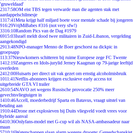
'gruweldaad'
23
17:58
OM eist TBS tegen verwarde man die agenten stak met
aardappelschilmesje
13
17:41
Meta krijgt half miljard boete voor mentale schade bij jongeren
9
16:29
VrijMiBabes #316 (not very sfw!)
33
16:10
Random Pics van de Dag #1979
69
15:03
Israël meldt dood twee militairen in Zuid-Libanon, vergelding
aangekondigd
29
13:48
NPO-manager Menno de Boer geschorst na dickpic in
groepsapp
1
13:37
Nieuwkomers schitteren bij ruime Europese zege FC Twente
14
12:19
Zangeres en Idols-jurylid Jerney Kaagman op 79-jarige leeftijd
overleden
24
12:00
Huisarts per direct uit vak gezet om ernstig alcoholmisbruik
10
11:41
Netflix-abonnees krijgen exclusieve early access tot
uitgebreide GTA VI trailer
26
10:54
NAVO zet wegens Russische provocatie 250% meer
gevechtsvliegtuigen in
14
10:46
Accell, moederbedrijf Sparta en Batavus, vraagt uitstel van
betaling aan
19
10:44
Drone met explosieven bij Duits vliegveld voedt vrees voor
hybride aanval
64
10:36
Onlyfans-model met G-cup wil als NASA-ambassadeur naar
maan
57
10:16
Waterschappen slaan alarm wegens droogte: Gereedschapskist