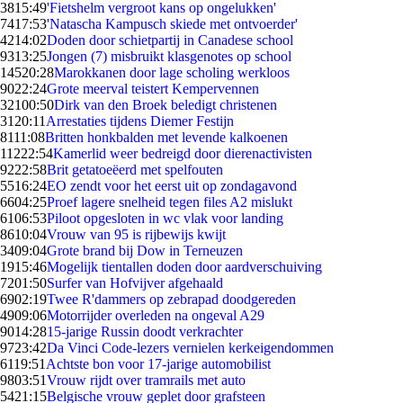
38
15:49
'Fietshelm vergroot kans op ongelukken'
74
17:53
'Natascha Kampusch skiede met ontvoerder'
42
14:02
Doden door schietpartij in Canadese school
93
13:25
Jongen (7) misbruikt klasgenotes op school
145
20:28
Marokkanen door lage scholing werkloos
90
22:24
Grote meerval teistert Kempervennen
321
00:50
Dirk van den Broek beledigt christenen
31
20:11
Arrestaties tijdens Diemer Festijn
81
11:08
Britten honkbalden met levende kalkoenen
112
22:54
Kamerlid weer bedreigd door dierenactivisten
92
22:58
Brit getatoeëerd met spelfouten
55
16:24
EO zendt voor het eerst uit op zondagavond
66
04:25
Proef lagere snelheid tegen files A2 mislukt
61
06:53
Piloot opgesloten in wc vlak voor landing
86
10:04
Vrouw van 95 is rijbewijs kwijt
34
09:04
Grote brand bij Dow in Terneuzen
19
15:46
Mogelijk tientallen doden door aardverschuiving
72
01:50
Surfer van Hofvijver afgehaald
69
02:19
Twee R'dammers op zebrapad doodgereden
49
09:06
Motorrijder overleden na ongeval A29
90
14:28
15-jarige Russin doodt verkrachter
97
23:42
Da Vinci Code-lezers vernielen kerkeigendommen
61
19:51
Achtste bon voor 17-jarige automobilist
98
03:51
Vrouw rijdt over tramrails met auto
54
21:15
Belgische vrouw geplet door grafsteen