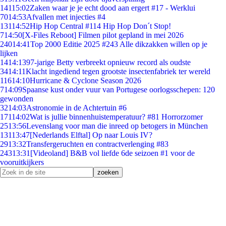
141
15:02
Zaken waar je je echt dood aan ergert #17 - Werklui
70
14:53
Afvallen met injecties #4
131
14:52
Hip Hop Central #114 Hip Hop Don´t Stop!
7
14:50
[X-Files Reboot] Filmen pilot gepland in mei 2026
240
14:41
Top 2000 Editie 2025 #243 Alle dikzakken willen op je
lijken
14
14:13
97-jarige Betty verbreekt opnieuw record als oudste
34
14:11
Klacht ingediend tegen grootste insectenfabriek ter wereld
116
14:10
Hurricane & Cyclone Season 2026
7
14:09
Spaanse kust onder vuur van Portugese oorlogsschepen: 120
gewonden
32
14:03
Astronomie in de Achtertuin #6
171
14:02
Wat is jullie binnenhuistemperatuur? #81 Horrorzomer
25
13:56
Levenslang voor man die inreed op betogers in München
131
13:47
[Nederlands Elftal] Op naar Louis IV?
29
13:32
Transfergeruchten en contractverlenging #83
243
13:31
[Videoland] B&B vol liefde 6de seizoen #1 voor de
vooruitkijkers