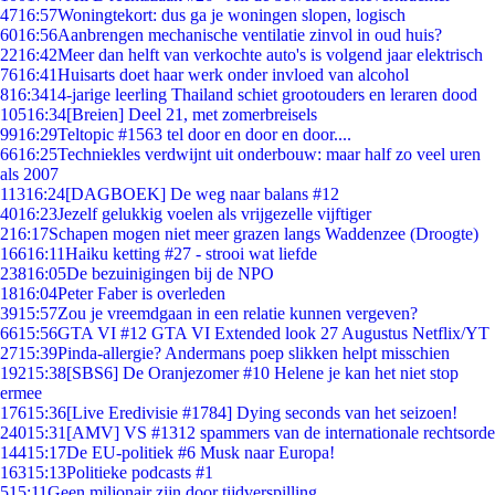
47
16:57
Woningtekort: dus ga je woningen slopen, logisch
60
16:56
Aanbrengen mechanische ventilatie zinvol in oud huis?
22
16:42
Meer dan helft van verkochte auto's is volgend jaar elektrisch
76
16:41
Huisarts doet haar werk onder invloed van alcohol
8
16:34
14-jarige leerling Thailand schiet grootouders en leraren dood
105
16:34
[Breien] Deel 21, met zomerbreisels
99
16:29
Teltopic #1563 tel door en door en door....
66
16:25
Techniekles verdwijnt uit onderbouw: maar half zo veel uren
als 2007
113
16:24
[DAGBOEK] De weg naar balans #12
40
16:23
Jezelf gelukkig voelen als vrijgezelle vijftiger
2
16:17
Schapen mogen niet meer grazen langs Waddenzee (Droogte)
166
16:11
Haiku ketting #27 - strooi wat liefde
238
16:05
De bezuinigingen bij de NPO
18
16:04
Peter Faber is overleden
39
15:57
Zou je vreemdgaan in een relatie kunnen vergeven?
66
15:56
GTA VI #12 GTA VI Extended look 27 Augustus Netflix/YT
27
15:39
Pinda-allergie? Andermans poep slikken helpt misschien
192
15:38
[SBS6] De Oranjezomer #10 Helene je kan het niet stop
ermee
176
15:36
[Live Eredivisie #1784] Dying seconds van het seizoen!
240
15:31
[AMV] VS #1312 spammers van de internationale rechtsorde
144
15:17
De EU-politiek #6 Musk naar Europa!
163
15:13
Politieke podcasts #1
5
15:11
Geen miljonair zijn door tijdverspilling