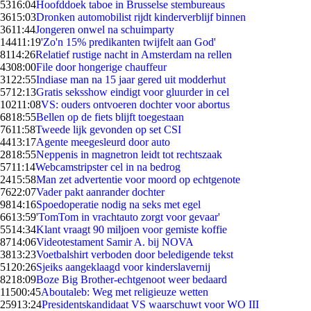
53
16:04
Hoofddoek taboe in Brusselse stembureaus
36
15:03
Dronken automobilist rijdt kinderverblijf binnen
36
11:44
Jongeren onwel na schuimparty
144
11:19
'Zo'n 15% predikanten twijfelt aan God'
81
14:26
Relatief rustige nacht in Amsterdam na rellen
43
08:00
File door hongerige chauffeur
31
22:55
Indiase man na 15 jaar gered uit modderhut
57
12:13
Gratis seksshow eindigt voor gluurder in cel
102
11:08
VS: ouders ontvoeren dochter voor abortus
68
18:55
Bellen op de fiets blijft toegestaan
76
11:58
Tweede lijk gevonden op set CSI
44
13:17
Agente meegesleurd door auto
28
18:55
Neppenis in magnetron leidt tot rechtszaak
57
11:14
Webcamstripster cel in na bedrog
24
15:58
Man zet advertentie voor moord op echtgenote
76
22:07
Vader pakt aanrander dochter
98
14:16
Spoedoperatie nodig na seks met egel
66
13:59
'TomTom in vrachtauto zorgt voor gevaar'
55
14:34
Klant vraagt 90 miljoen voor gemiste koffie
87
14:06
Videotestament Samir A. bij NOVA
38
13:23
Voetbalshirt verboden door beledigende tekst
51
20:26
Sjeiks aangeklaagd voor kinderslavernij
82
18:09
Boze Big Brother-echtgenoot weer bedaard
115
00:45
Aboutaleb: Weg met religieuze wetten
259
13:24
Presidentskandidaat VS waarschuwt voor WO III