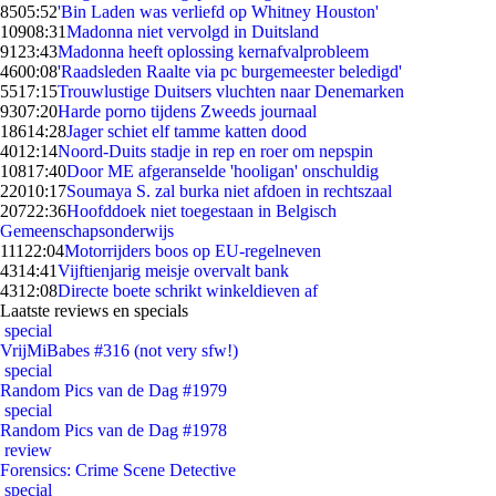
85
05:52
'Bin Laden was verliefd op Whitney Houston'
109
08:31
Madonna niet vervolgd in Duitsland
91
23:43
Madonna heeft oplossing kernafvalprobleem
46
00:08
'Raadsleden Raalte via pc burgemeester beledigd'
55
17:15
Trouwlustige Duitsers vluchten naar Denemarken
93
07:20
Harde porno tijdens Zweeds journaal
186
14:28
Jager schiet elf tamme katten dood
40
12:14
Noord-Duits stadje in rep en roer om nepspin
108
17:40
Door ME afgeranselde 'hooligan' onschuldig
220
10:17
Soumaya S. zal burka niet afdoen in rechtszaal
207
22:36
Hoofddoek niet toegestaan in Belgisch
Gemeenschapsonderwijs
111
22:04
Motorrijders boos op EU-regelneven
43
14:41
Vijftienjarig meisje overvalt bank
43
12:08
Directe boete schrikt winkeldieven af
Laatste reviews en specials
special
VrijMiBabes #316 (not very sfw!)
special
Random Pics van de Dag #1979
special
Random Pics van de Dag #1978
review
Forensics: Crime Scene Detective
special