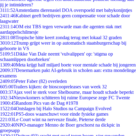
jij je intimideren?
31
11:52
Amsterdams dierenasiel DOA overspoeld met babykonijntjes
24
11:46
Kabinet geeft bedrijven geen compensatie voor schade door
laagwater
23
11:14
OM eist TBS tegen verwarde man die agenten stak met
aardappelschilmesje
28
11:08
Tropische hitte keert zondag terug met lokaal 32 graden
30
10:12
Trump grijpt weer in op automatisch staatsburgerschap bij
geboorte in VS
51
09:51
Dikke Van Dale neemt 'vulvalippen' op: 'stigma op
schaamlippen doorbreken'
13
09:40
Meta krijgt half miljard boete voor mentale schade bij jongeren
20
09:37
Denemarken pakt AI-gebruik in scholen aan: extra mondelinge
examens
24
09:05
Peter Faber (82) overleden
6
05:00
Trailers kijken: de bioscoopreleases van week 32
0
03:37
Ajax veel te sterk voor Shelbourne, maar houdt schade beperkt
1
02:34
Nieuwkomers schitteren bij ruime Europese zege FC Twente
19
00:45
Random Pics van de Dag #1978
15
22:04
Ontslagen bij Halo Studios na Campaign Evolved
19
22:01
PS5-doos waarschuwt voor einde fysieke games
2
21:03
Le Court wint na nerveuze finale, Pieterse derde
29
20:40
NPO-manager Menno de Boer geschorst na dickpic in
groepsapp
34
20:11
Duitser (93) crasht met quad tegen boom, vier gewonden