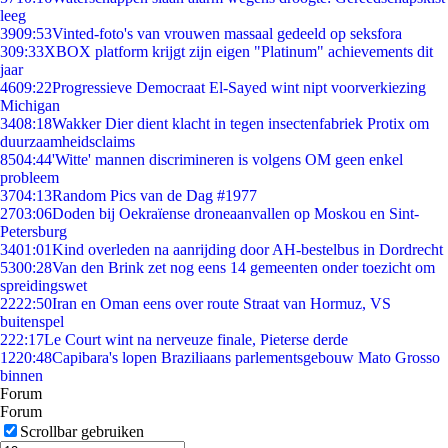
leeg
39
09:53
Vinted-foto's van vrouwen massaal gedeeld op seksfora
3
09:33
XBOX platform krijgt zijn eigen "Platinum" achievements dit
jaar
46
09:22
Progressieve Democraat El-Sayed wint nipt voorverkiezing
Michigan
34
08:18
Wakker Dier dient klacht in tegen insectenfabriek Protix om
duurzaamheidsclaims
85
04:44
'Witte' mannen discrimineren is volgens OM geen enkel
probleem
37
04:13
Random Pics van de Dag #1977
27
03:06
Doden bij Oekraïense droneaanvallen op Moskou en Sint-
Petersburg
34
01:01
Kind overleden na aanrijding door AH-bestelbus in Dordrecht
53
00:28
Van den Brink zet nog eens 14 gemeenten onder toezicht om
spreidingswet
22
22:50
Iran en Oman eens over route Straat van Hormuz, VS
buitenspel
2
22:17
Le Court wint na nerveuze finale, Pieterse derde
12
20:48
Capibara's lopen Braziliaans parlementsgebouw Mato Grosso
binnen
Forum
Forum
Scrollbar gebruiken