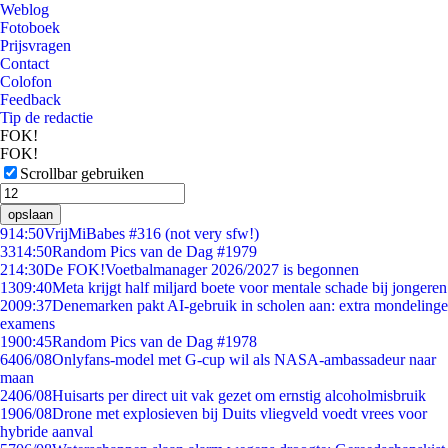
Weblog
Fotoboek
Prijsvragen
Contact
Colofon
Feedback
Tip de redactie
FOK!
FOK!
Scrollbar gebruiken
opslaan
9
14:50
VrijMiBabes #316 (not very sfw!)
33
14:50
Random Pics van de Dag #1979
2
14:30
De FOK!Voetbalmanager 2026/2027 is begonnen
13
09:40
Meta krijgt half miljard boete voor mentale schade bij jongeren
20
09:37
Denemarken pakt AI-gebruik in scholen aan: extra mondelinge
examens
19
00:45
Random Pics van de Dag #1978
64
06/08
Onlyfans-model met G-cup wil als NASA-ambassadeur naar
maan
24
06/08
Huisarts per direct uit vak gezet om ernstig alcoholmisbruik
19
06/08
Drone met explosieven bij Duits vliegveld voedt vrees voor
hybride aanval