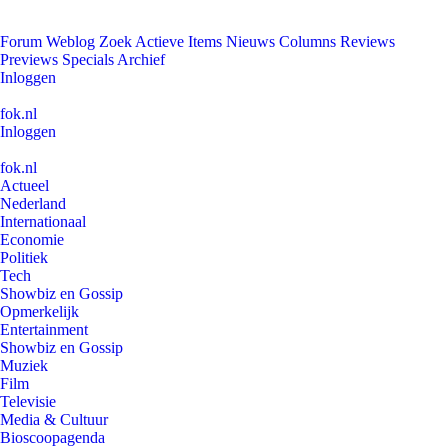
Forum
Weblog
Zoek
Actieve Items
Nieuws
Columns
Reviews
Previews
Specials
Archief
Inloggen
fok.nl
Inloggen
fok.nl
Actueel
Nederland
Internationaal
Economie
Politiek
Tech
Showbiz en Gossip
Opmerkelijk
Entertainment
Showbiz en Gossip
Muziek
Film
Televisie
Media & Cultuur
Bioscoopagenda