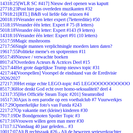
143
18:25
[WLR SC #417] Nieuw deel openen was kaputt
277
18:23
Post hier pas overleden muzikanten #32
179
18:21
[RTL] B&B vol liefde 6de seizoen #4
200
18:19
Verander een letter expert (7lettereditie) #50
15
18:19
Verander één letter. Expert # 75 (8 letters)
50
18:18
Verander één letter: Expert #143 (9 letters)
143
18:16
Verander één letter: Expert #91 (10 letters)
55
17:59
Magic mushrooms
27
17:56
Single mannen verplichtsingle moeders laten daten?
196
17:55
Politieke meme's en spotprenten #11
95
17:49
Nieuwe / verwachte boeken
89
17:47
Overleden Acteurs & Actrices Deel #15
52
17:44
Het grote dagelijkse Trump nieuws topic #31
42
17:44
[Voorspellen] Voorspel de eindstand van de Eredivisie
2026/2027
272
17:39
Het enige echte LEGO-topic #45 LEGOOOOOOOOOOO
85
17:36
Hoe denkt God echt over homo-seksualiteit? deel 4
123
17:35
[Het Officiële Steam Topic #201] Steamrolled
165
17:30
Ajax is een parodie op een voetbalclub #7 Vuurwerkjes
6
17:29
Opmerkelijke foto's van Funda #243
22
17:27
Op vakantie met (kleine) kinderen #30
79
17:19
De Bondgenoten Spoiler Topic #3
67
17:16
Vrouwen willen geen man meer #30
171
17:12
Vandaag 40 jaar geleden... #3
100
17:07
Ali B rechtszaak #26 - Ali de bewezen serieverkrachter