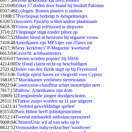
69
17:50
Eerste gekloonde kat heeft jonkies
22
10:00
Zeker 27 doden door brand bij bruiloft Pakistan
65
07:46
Ecologen: Bomen planten is zinloos
119
08:17
Psychopaat bedreigt tv-belspelmeisjes
63
20:51
Inwoners Fjuckby willen andere plaatsnaam
64
18:38
Vrouw pleegt zelfmoord in diepvries
37
10:22
Vliegtuigje stijgt zonder piloot op
66
17:52
Minder bloed in hersenen bij orgasme vrouw
74
18:48
Amerikanen zijn MP3-tjes van iTunes zat
42
17:36
Sexy 'kerkfoto's' P-Magazine 'kwetsend'
66
13:04
Gezocht: achtbaantesters
63
16:03
'Sterren worden popster' bij SBS6
42
14:00
De Hond claimt recht op beschuldigen
25
21:42
Jorien van den Herik stapt op bij Feyenoord
95
13:06
Turkije opent haven en vliegveld voor Cyprus
168
18:57
'Marokkanen verdienen sterrenstatus'
99
22:04
Connexxion-chauffeur schiet motorrijder neer
78
17:15
Paltrow: Amerikanen zijn dom
108
09:32
Eiergooiende jongen doodgeschoten
261
11:16
Turkse zusjes worden na 11 jaar uitgezet
124
21:41
'Verbied gewelddadige spellen'
83
15:02
Paris Hilton heeft ijsblokjesincident
65
12:14
Tweetal mishandelt ambulancepersoneel
90
08:04
ChristenUnie wil af van seks op tv
88
22:52
Vermoorden babyverkrachter 'noodweer'