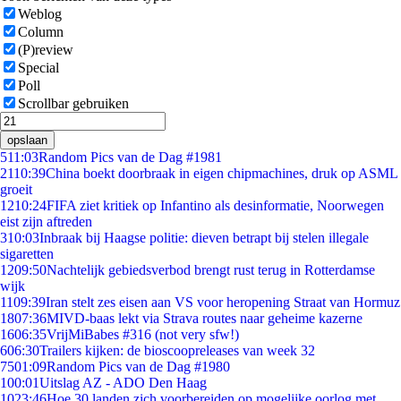
Weblog
Column
(P)review
Special
Poll
Scrollbar gebruiken
opslaan
5
11:03
Random Pics van de Dag #1981
21
10:39
China boekt doorbraak in eigen chipmachines, druk op ASML
groeit
12
10:24
FIFA ziet kritiek op Infantino als desinformatie, Noorwegen
eist zijn aftreden
3
10:03
Inbraak bij Haagse politie: dieven betrapt bij stelen illegale
sigaretten
12
09:50
Nachtelijk gebiedsverbod brengt rust terug in Rotterdamse
wijk
11
09:39
Iran stelt zes eisen aan VS voor heropening Straat van Hormuz
18
07:36
MIVD-baas lekt via Strava routes naar geheime kazerne
16
06:35
VrijMiBabes #316 (not very sfw!)
6
06:30
Trailers kijken: de bioscoopreleases van week 32
75
01:09
Random Pics van de Dag #1980
1
00:01
Uitslag AZ - ADO Den Haag
10
23:46
Hoe 30 landen zich voorbereiden op mogelijke oorlog met