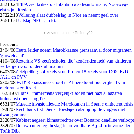
382
10:24
FIFA ziet kritiek op Infantino als desinformatie, Noorwegen
eist zijn aftreden
272
22:13
Vollering slaat dubbelslag in Nice en neemt geel over
266
19:21
Uitslag NEC - Telstar
▼ Advertentie door Refinery89
Lees ook
34
04/08
Ceuta-leider noemt Marokkaanse grensaanval door migranten
'gruweldaad'
41
04/08
Regering VS geeft scholen die 'genderidentiteit' van kinderen
verbergen voor ouders ultimatum
64
03/08
Zetelpeiling: 24 zetels voor Pro en 18 zetels voor D66, FvD,
JA21 en PVV
58
02/08
'FvD' Renaissanceschool in Almere toont hoe vrijheid van
onderwijs eruit ziet
162
31/07
Frans Timmermans vergelijkt Joden met nazi’s, nazaten
holocaust doen aangifte
65
31/07
Massale invasie illegale Marokkanen in Spanje ontketent crisis
19
28/07
Rechtbank tikt Dienst Toeslagen alsnog op de vingers met
dwangsommen
23
28/07
Kabinet negeert klimaatrechter over Bonaire: deadline verloopt
28
26/07
Deurwaarder legt beslag bij onvindbare Bij1-fractievoorzitter
Tofik Dibi