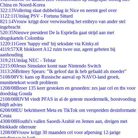
China en Noord-Korea
3
22:13
Vollering slaat dubbelslag in Nice en neemt geel over
11
22:11
Uitslag PSV - Fortuna Sittard
8
21:14
Vrouw krijgt door verwisseling het embryo van ander stel
ingebracht
5
20:35
Nieuwe president De la Espriella gaat strijd aan met
drugskartels Colombia
12
20:11
Geen 'happy end' bij seksdate via Kinky.nl
41
19:57
XR blokkeert A12 ruim twee uur, agent gebeten bij
aanhouding
3
19:21
Uitslag NEC - Telstar
22
15:00
Jesus Simulator komt naar Nintendo Switch
31
13:26
Britney Spears: "Ik geloof dat ik heb gefaald als moeder"
51
08/08
VS: kans op Russische aanval op NAVO-land groeit,
munitietekort wordt probleem
12
08/08
Broer 135 keer gestoken en gesneden: zes jaar cel en tbs voor
doodslag Gouda
21
08/08
RIVM vindt PFAS in al de geteste moedermelk, borstvoeding
blijft advies
62
08/08
EU bekritiseert Meta en TikTok om verspreiden desinformatie
Ceuta
43
08/08
Houthi's vallen Saoedi-Arabië en Jemen aan, dreigen met
blokkade olieroute
12
08/08
Vrouw krijgt 30 maanden cel voor afpersing 12-jarige
misdienaar in kerk