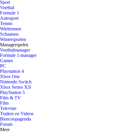
Sport
Voetbal
Formule 1
Autosport
Tennis
Wielrennen
Schaatsen
Wintersporten
Managerspelen
Voetbalmanager
Formule 1-manager
Games
PC
Playstation 4
Xbox One
Nintendo Switch
Xbox Series X|S
PlayStation 5
Film & TV
Film
Televisie
Trailers en Videos
Bioscoopagenda
Forum
Meer