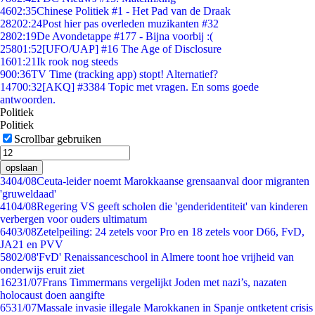
46
02:35
Chinese Politiek #1 - Het Pad van de Draak
282
02:24
Post hier pas overleden muzikanten #32
28
02:19
De Avondetappe #177 - Bijna voorbij :(
258
01:52
[UFO/UAP] #16 The Age of Disclosure
16
01:21
Ik rook nog steeds
9
00:36
TV Time (tracking app) stopt! Alternatief?
147
00:32
[AKQ] #3384 Topic met vragen. En soms goede
antwoorden.
Politiek
Politiek
Scrollbar gebruiken
opslaan
34
04/08
Ceuta-leider noemt Marokkaanse grensaanval door migranten
'gruweldaad'
41
04/08
Regering VS geeft scholen die 'genderidentiteit' van kinderen
verbergen voor ouders ultimatum
64
03/08
Zetelpeiling: 24 zetels voor Pro en 18 zetels voor D66, FvD,
JA21 en PVV
58
02/08
'FvD' Renaissanceschool in Almere toont hoe vrijheid van
onderwijs eruit ziet
162
31/07
Frans Timmermans vergelijkt Joden met nazi’s, nazaten
holocaust doen aangifte
65
31/07
Massale invasie illegale Marokkanen in Spanje ontketent crisis