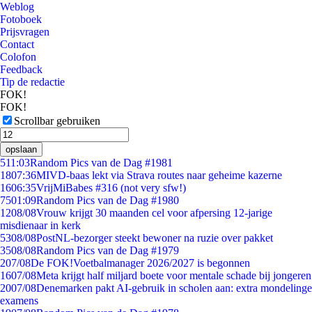
Weblog
Fotoboek
Prijsvragen
Contact
Colofon
Feedback
Tip de redactie
FOK!
FOK!
Scrollbar gebruiken
opslaan
5
11:03
Random Pics van de Dag #1981
18
07:36
MIVD-baas lekt via Strava routes naar geheime kazerne
16
06:35
VrijMiBabes #316 (not very sfw!)
75
01:09
Random Pics van de Dag #1980
12
08/08
Vrouw krijgt 30 maanden cel voor afpersing 12-jarige
misdienaar in kerk
53
08/08
PostNL-bezorger steekt bewoner na ruzie over pakket
35
08/08
Random Pics van de Dag #1979
2
07/08
De FOK!Voetbalmanager 2026/2027 is begonnen
16
07/08
Meta krijgt half miljard boete voor mentale schade bij jongeren
20
07/08
Denemarken pakt AI-gebruik in scholen aan: extra mondelinge
examens