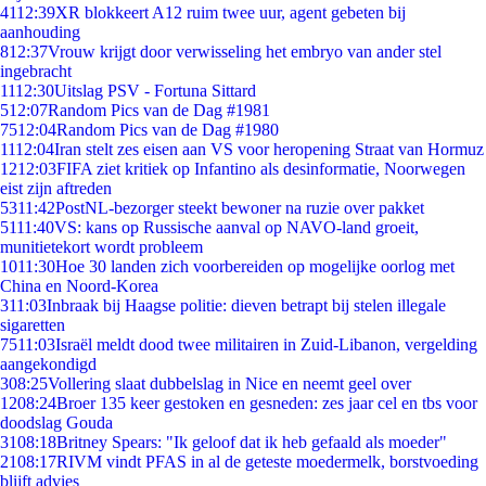
41
12:39
XR blokkeert A12 ruim twee uur, agent gebeten bij
aanhouding
8
12:37
Vrouw krijgt door verwisseling het embryo van ander stel
ingebracht
11
12:30
Uitslag PSV - Fortuna Sittard
5
12:07
Random Pics van de Dag #1981
75
12:04
Random Pics van de Dag #1980
11
12:04
Iran stelt zes eisen aan VS voor heropening Straat van Hormuz
12
12:03
FIFA ziet kritiek op Infantino als desinformatie, Noorwegen
eist zijn aftreden
53
11:42
PostNL-bezorger steekt bewoner na ruzie over pakket
51
11:40
VS: kans op Russische aanval op NAVO-land groeit,
munitietekort wordt probleem
10
11:30
Hoe 30 landen zich voorbereiden op mogelijke oorlog met
China en Noord-Korea
3
11:03
Inbraak bij Haagse politie: dieven betrapt bij stelen illegale
sigaretten
75
11:03
Israël meldt dood twee militairen in Zuid-Libanon, vergelding
aangekondigd
3
08:25
Vollering slaat dubbelslag in Nice en neemt geel over
12
08:24
Broer 135 keer gestoken en gesneden: zes jaar cel en tbs voor
doodslag Gouda
31
08:18
Britney Spears: "Ik geloof dat ik heb gefaald als moeder"
21
08:17
RIVM vindt PFAS in al de geteste moedermelk, borstvoeding
blijft advies