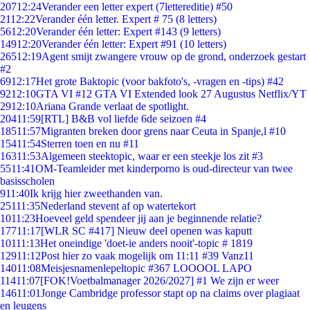
207
12:24
Verander een letter expert (7lettereditie) #50
21
12:22
Verander één letter. Expert # 75 (8 letters)
56
12:20
Verander één letter: Expert #143 (9 letters)
149
12:20
Verander één letter: Expert #91 (10 letters)
265
12:19
Agent smijt zwangere vrouw op de grond, onderzoek gestart
#2
69
12:17
Het grote Baktopic (voor bakfoto's, -vragen en -tips) #42
92
12:10
GTA VI #12 GTA VI Extended look 27 Augustus Netflix/YT
29
12:10
Ariana Grande verlaat de spotlight.
204
11:59
[RTL] B&B vol liefde 6de seizoen #4
185
11:57
Migranten breken door grens naar Ceuta in Spanje,l #10
154
11:54
Sterren toen en nu #11
163
11:53
Algemeen steektopic, waar er een steekje los zit #3
55
11:41
OM-Teamleider met kinderporno is oud-directeur van twee
basisscholen
9
11:40
Ik krijg hier zweethanden van.
251
11:35
Nederland stevent af op watertekort
10
11:23
Hoeveel geld spendeer jij aan je beginnende relatie?
177
11:17
[WLR SC #417] Nieuw deel openen was kaputt
101
11:13
Het oneindige 'doet-ie anders nooit'-topic # 1819
129
11:12
Post hier zo vaak mogelijk om 11:11 #39 Vanz11
140
11:08
Meisjesnamenlepeltopic #367 LOOOOL LAPO
114
11:07
[FOK!Voetbalmanager 2026/2027] #1 We zijn er weer
146
11:01
Jonge Cambridge professor stapt op na claims over plagiaat
en leugens