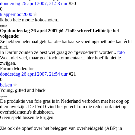
donderdag 26 april 2007, 21:53 uur
#20
0
klappernoot2000
ik heb hele mooie kokosnoten..
quote:
Op donderdag 26 april 2007 @ 21:49 schreef Lelibietje het
volgende:
Ze hebben helemaal gelijk....die barbaarse voedingsmethode kan écht
niet.
In Darfur zouden ze best wel graag zo "gevoederd" worden..
foto
Weet niet veel, maar geef toch kommentaar... hier hoef ik niet te
zwijgen.
Forum Moderator
donderdag 26 april 2007, 21:54 uur
#21
0
belsen
Young, gifted and black
quote:
De produktie van foie gras is in Nederland verboden met het oog op
dierenwelzijn. De PvdD vind het gerecht om die reden ook niet op
overheidsmenu's thuishoren.
Geen speld tussen te krijgen.
Zie ook de ophef over het beleggen van overheidsgeld (ABP) in
landmijnen.