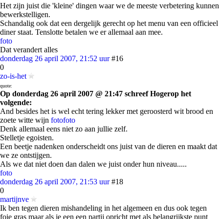
Het zijn juist die 'kleine' dingen waar we de meeste verbetering kunnen
bewerkstelligen.
Schandalig ook dat een dergelijk gerecht op het menu van een officieel
diner staat. Tenslotte betalen we er allemaal aan mee.
foto
Dat verandert alles
donderdag 26 april 2007, 21:52 uur
#16
0
zo-is-het
quote:
Op donderdag 26 april 2007 @ 21:47 schreef Hogerop het
volgende:
And besides het is wel echt tering lekker met geroosterd wit brood en
zoete witte wijn
foto
foto
Denk allemaal eens niet zo aan jullie zelf.
Stelletje egoisten.
Een beetje nadenken onderscheidt ons juist van de dieren en maakt dat
we ze ontstijgen.
Als we dat niet doen dan dalen we juist onder hun niveau.....
foto
donderdag 26 april 2007, 21:53 uur
#18
0
martijnve
Ik ben tegen dieren mishandeling in het algemeen en dus ook tegen
foie gras maar als je een een partij opricht met als belangrijkste punt