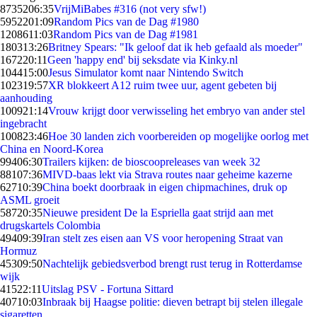
87352
06:35
VrijMiBabes #316 (not very sfw!)
59522
01:09
Random Pics van de Dag #1980
12086
11:03
Random Pics van de Dag #1981
1803
13:26
Britney Spears: "Ik geloof dat ik heb gefaald als moeder"
1672
20:11
Geen 'happy end' bij seksdate via Kinky.nl
1044
15:00
Jesus Simulator komt naar Nintendo Switch
1023
19:57
XR blokkeert A12 ruim twee uur, agent gebeten bij
aanhouding
1009
21:14
Vrouw krijgt door verwisseling het embryo van ander stel
ingebracht
1008
23:46
Hoe 30 landen zich voorbereiden op mogelijke oorlog met
China en Noord-Korea
994
06:30
Trailers kijken: de bioscoopreleases van week 32
881
07:36
MIVD-baas lekt via Strava routes naar geheime kazerne
627
10:39
China boekt doorbraak in eigen chipmachines, druk op
ASML groeit
587
20:35
Nieuwe president De la Espriella gaat strijd aan met
drugskartels Colombia
494
09:39
Iran stelt zes eisen aan VS voor heropening Straat van
Hormuz
453
09:50
Nachtelijk gebiedsverbod brengt rust terug in Rotterdamse
wijk
415
22:11
Uitslag PSV - Fortuna Sittard
407
10:03
Inbraak bij Haagse politie: dieven betrapt bij stelen illegale
sigaretten