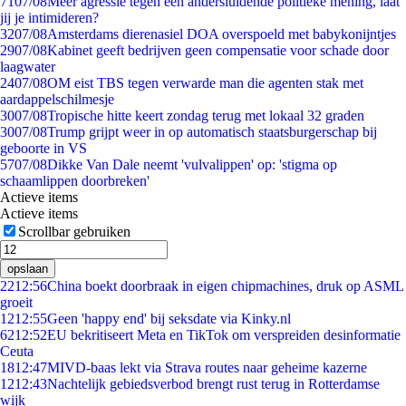
71
07/08
Meer agressie tegen een andersluidende politieke mening, laat
jij je intimideren?
32
07/08
Amsterdams dierenasiel DOA overspoeld met babykonijntjes
29
07/08
Kabinet geeft bedrijven geen compensatie voor schade door
laagwater
24
07/08
OM eist TBS tegen verwarde man die agenten stak met
aardappelschilmesje
30
07/08
Tropische hitte keert zondag terug met lokaal 32 graden
30
07/08
Trump grijpt weer in op automatisch staatsburgerschap bij
geboorte in VS
57
07/08
Dikke Van Dale neemt 'vulvalippen' op: 'stigma op
schaamlippen doorbreken'
Actieve items
Actieve items
Scrollbar gebruiken
opslaan
22
12:56
China boekt doorbraak in eigen chipmachines, druk op ASML
groeit
12
12:55
Geen 'happy end' bij seksdate via Kinky.nl
62
12:52
EU bekritiseert Meta en TikTok om verspreiden desinformatie
Ceuta
18
12:47
MIVD-baas lekt via Strava routes naar geheime kazerne
12
12:43
Nachtelijk gebiedsverbod brengt rust terug in Rotterdamse
wijk