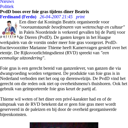
Nieuws
Politiek
PvdD boos over foie gras tijdens diner Beatrix
Ferdinand (Ferdo)
26-04-2007 21:45
print
Een diner dat Koningin Beatrix organiseerde voor
"vooraanstaande beoefenaren van wetenschap en cultuur"
in Paleis Noordeinde is verkeerd gevallen bij de Partij voor
de Dieren (PvdD). De gasten kregen in het Haagse
werkpaleis van de vorstin onder meer foie gras voorgezet. PvdD-
fractievoorzitter Marianne Thieme heeft Kamervragen gesteld over het
etentje. De Rijksvoorlichtingsdienst (RVD) spreekt van
"een
eenmalige uitzondering"
.
Foie gras is een gerecht bereid van ganzenlever, van ganzen die via
dwangvoeding worden vetgemest. De produktie van foie gras is in
Nederland verboden met het oog op dierenwelzijn. De PvdD vind het
gerecht om die reden ook niet op overheidsmenu's thuishoren. Ook het
gebruik van geïmporteerde foie gras keurt de partij af.
Thieme wil weten of het diner een privé-karakter had en of de
uitspraak van de RVD betekent dat er geen foie gras meer wordt
geserveerd in de paleizen en bij door de overheid georganiseerde
bijeenkomsten.