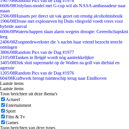
19
07/08
Random Pics van de Dag #1978
66
06/08
Onlyfans-model met G-cup wil als NASA-ambassadeur naar
maan
25
06/08
Huisarts per direct uit vak gezet om ernstig alcoholmisbruik
19
06/08
Drone met explosieven bij Duits vliegveld voedt vrees voor
hybride aanval
60
06/08
Waterschappen slaan alarm wegens droogte: Gereedschapskist
leeg
24
06/08
Zorgmedewerkster die 's nachts haar vriend bezocht terecht
ontslagen
38
06/08
Random Pics van de Dag #1977
21
05/08
Tanken in België wordt nóg aantrekkelijker
34
05/08
Dirk sluit supermarkt op de Wallen na golf van diefstal en
agressie
12
05/08
Random Pics van de Dag #1976
6
04/08
Kraftwerk brengt ruimteschip terug naar Eindhoven
Laatste items
Laatste items
Toon berichten uit deze thema's
Actueel
Entertainment
Sport
Film & Tv
Games
Toon berichten van deze types