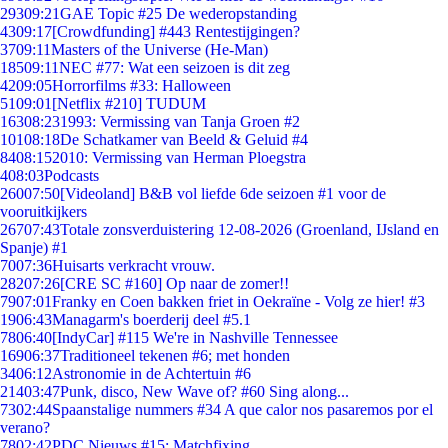
293
09:21
GAE Topic #25 De wederopstanding
43
09:17
[Crowdfunding] #443 Rentestijgingen?
37
09:11
Masters of the Universe (He-Man)
185
09:11
NEC #77: Wat een seizoen is dit zeg
42
09:05
Horrorfilms #33: Halloween
51
09:01
[Netflix #210] TUDUM
163
08:23
1993: Vermissing van Tanja Groen #2
101
08:18
De Schatkamer van Beeld & Geluid #4
84
08:15
2010: Vermissing van Herman Ploegstra
4
08:03
Podcasts
260
07:50
[Videoland] B&B vol liefde 6de seizoen #1 voor de
vooruitkijkers
267
07:43
Totale zonsverduistering 12-08-2026 (Groenland, IJsland en
Spanje) #1
70
07:36
Huisarts verkracht vrouw.
282
07:26
[CRE SC #160] Op naar de zomer!!
79
07:01
Franky en Coen bakken friet in Oekraïne - Volg ze hier! #3
19
06:43
Managarm's boerderij deel #5.1
78
06:40
[IndyCar] #115 We're in Nashville Tennessee
169
06:37
Traditioneel tekenen #6; met honden
34
06:12
Astronomie in de Achtertuin #6
214
03:47
Punk, disco, New Wave of? #60 Sing along...
73
02:44
Spaanstalige nummers #34 A que calor nos pasaremos por el
verano?
78
02:42
PDC Nieuws #15: Matchfixing