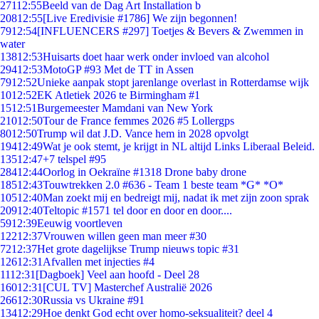
271
12:55
Beeld van de Dag Art Installation b
208
12:55
[Live Eredivisie #1786] We zijn begonnen!
79
12:54
[INFLUENCERS #297] Toetjes & Bevers & Zwemmen in
water
138
12:53
Huisarts doet haar werk onder invloed van alcohol
294
12:53
MotoGP #93 Met de TT in Assen
79
12:52
Unieke aanpak stopt jarenlange overlast in Rotterdamse wijk
10
12:52
EK Atletiek 2026 te Birmingham #1
15
12:51
Burgemeester Mamdani van New York
210
12:50
Tour de France femmes 2026 #5 Lollergps
80
12:50
Trump wil dat J.D. Vance hem in 2028 opvolgt
194
12:49
Wat je ook stemt, je krijgt in NL altijd Links Liberaal Beleid.
135
12:47
+7 telspel #95
284
12:44
Oorlog in Oekraïne #1318 Drone baby drone
185
12:43
Touwtrekken 2.0 #636 - Team 1 beste team *G* *O*
105
12:40
Man zoekt mij en bedreigt mij, nadat ik met zijn zoon sprak
209
12:40
Teltopic #1571 tel door en door en door....
59
12:39
Eeuwig voortleven
122
12:37
Vrouwen willen geen man meer #30
72
12:37
Het grote dagelijkse Trump nieuws topic #31
126
12:31
Afvallen met injecties #4
11
12:31
[Dagboek] Veel aan hoofd - Deel 28
160
12:31
[CUL TV] Masterchef Australië 2026
266
12:30
Russia vs Ukraine #91
134
12:29
Hoe denkt God echt over homo-seksualiteit? deel 4