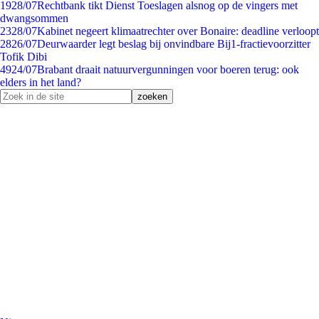
19
28/07
Rechtbank tikt Dienst Toeslagen alsnog op de vingers met
dwangsommen
23
28/07
Kabinet negeert klimaatrechter over Bonaire: deadline verloopt
28
26/07
Deurwaarder legt beslag bij onvindbare Bij1-fractievoorzitter
Tofik Dibi
49
24/07
Brabant draait natuurvergunningen voor boeren terug: ook
elders in het land?