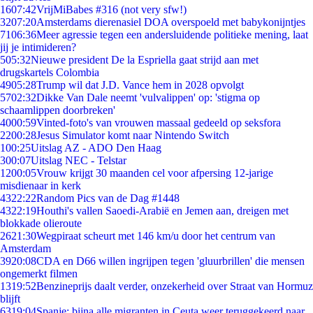
16
07:42
VrijMiBabes #316 (not very sfw!)
32
07:20
Amsterdams dierenasiel DOA overspoeld met babykonijntjes
71
06:36
Meer agressie tegen een andersluidende politieke mening, laat
jij je intimideren?
5
05:32
Nieuwe president De la Espriella gaat strijd aan met
drugskartels Colombia
49
05:28
Trump wil dat J.D. Vance hem in 2028 opvolgt
57
02:32
Dikke Van Dale neemt 'vulvalippen' op: 'stigma op
schaamlippen doorbreken'
40
00:59
Vinted-foto's van vrouwen massaal gedeeld op seksfora
22
00:28
Jesus Simulator komt naar Nintendo Switch
1
00:25
Uitslag AZ - ADO Den Haag
3
00:07
Uitslag NEC - Telstar
12
00:05
Vrouw krijgt 30 maanden cel voor afpersing 12-jarige
misdienaar in kerk
43
22:22
Random Pics van de Dag #1448
43
22:19
Houthi's vallen Saoedi-Arabië en Jemen aan, dreigen met
blokkade olieroute
26
21:30
Wegpiraat scheurt met 146 km/u door het centrum van
Amsterdam
39
20:08
CDA en D66 willen ingrijpen tegen 'gluurbrillen' die mensen
ongemerkt filmen
13
19:52
Benzineprijs daalt verder, onzekerheid over Straat van Hormuz
blijft
63
19:04
Spanje: bijna alle migranten in Ceuta weer teruggekeerd naar