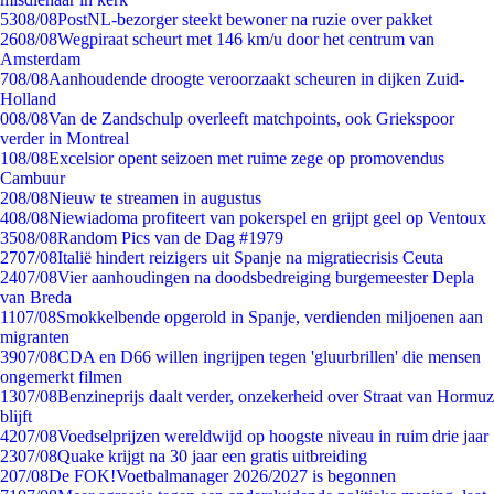
53
08/08
PostNL-bezorger steekt bewoner na ruzie over pakket
26
08/08
Wegpiraat scheurt met 146 km/u door het centrum van
Amsterdam
7
08/08
Aanhoudende droogte veroorzaakt scheuren in dijken Zuid-
Holland
0
08/08
Van de Zandschulp overleeft matchpoints, ook Griekspoor
verder in Montreal
1
08/08
Excelsior opent seizoen met ruime zege op promovendus
Cambuur
2
08/08
Nieuw te streamen in augustus
4
08/08
Niewiadoma profiteert van pokerspel en grijpt geel op Ventoux
35
08/08
Random Pics van de Dag #1979
27
07/08
Italië hindert reizigers uit Spanje na migratiecrisis Ceuta
24
07/08
Vier aanhoudingen na doodsbedreiging burgemeester Depla
van Breda
11
07/08
Smokkelbende opgerold in Spanje, verdienden miljoenen aan
migranten
39
07/08
CDA en D66 willen ingrijpen tegen 'gluurbrillen' die mensen
ongemerkt filmen
13
07/08
Benzineprijs daalt verder, onzekerheid over Straat van Hormuz
blijft
42
07/08
Voedselprijzen wereldwijd op hoogste niveau in ruim drie jaar
23
07/08
Quake krijgt na 30 jaar een gratis uitbreiding
2
07/08
De FOK!Voetbalmanager 2026/2027 is begonnen