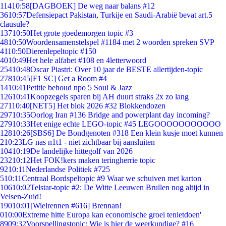
114
10:58
[DAGBOEK] De weg naar balans #12
36
10:57
Defensiepact Pakistan, Turkije en Saudi-Arabië bevat art.5
clausule?
137
10:50
Het grote goedemorgen topic #3
48
10:50
Woordensamenstelspel #1184 met 2 woorden spreken SVP
41
10:50
Dierenlepeltopic #150
40
10:49
Het hele alfabet #108 en 4letterwoord
254
10:48
Oscar Piastri: Over 10 jaar de BESTE allertijden-topic
278
10:45
[F1 SC] Get a Room #4
14
10:41
Petitie behoud npo 5 Soul & Jazz
126
10:41
Koopzegels sparen bij AH duurt straks 2x zo lang
271
10:40
[NET5] Het blok 2026 #32 Blokkendozen
297
10:35
Oorlog Iran #136 Bridge and powerplant day incoming?
279
10:33
Het enige echte LEGO-topic #45 LEGOOOOOOOOOOO
128
10:26
[SBS6] De Bondgenoten #318 Een klein kusje moet kunnen
2
10:23
LG nas n1t1 - niet zichtbaar bij aansluiten
104
10:19
De landelijke hittegolf van 2026
232
10:12
Het FOK!kers maken teringherrie topic
92
10:11
Nederlandse Politiek #725
5
10:11
Centraal Bordspeltopic #9 Waar we schuiven met karton
106
10:02
Telstar-topic #2: De Witte Leeuwen Brullen nog altijd in
Velsen-Zuid!
190
10:01
[Wielrennen #616] Brennan!
0
10:00
Extreme hitte Europa kan economische groei tenietdoen'
89
09:32
Voorspellingstopic: Wie is hier de weerkundige? #16