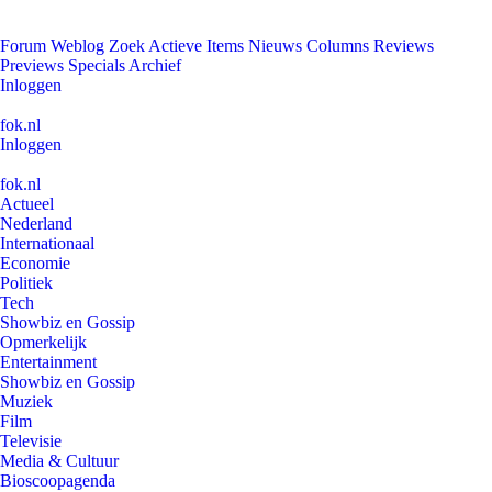
Forum
Weblog
Zoek
Actieve Items
Nieuws
Columns
Reviews
Previews
Specials
Archief
Inloggen
fok.nl
Inloggen
fok.nl
Actueel
Nederland
Internationaal
Economie
Politiek
Tech
Showbiz en Gossip
Opmerkelijk
Entertainment
Showbiz en Gossip
Muziek
Film
Televisie
Media & Cultuur
Bioscoopagenda