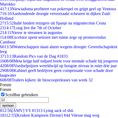
Marokko
4
17:13
Niewiadoma profiteert van pokerspel en grijpt geel op Ventoux
7
16:10
Aanhoudende droogte veroorzaakt scheuren in dijken Zuid-
Holland
27
15:52
Italië hindert reizigers uit Spanje na migratiecrisis Ceuta
23
14:17
Long live the 7th of October
2
14:11
Nieuw te streamen in augustus
1
14:08
Excelsior opent seizoen met ruime zege op promovendus
Cambuur
60
13:58
Waterschappen slaan alarm wegens droogte: Gereedschapskist
leeg
37
13:13
Random Pics van de Dag #1833
16
08/08
Meta krijgt half miljard boete voor mentale schade bij jongeren
42
08/08
Voedselprijzen wereldwijd op hoogste niveau in ruim drie jaar
29
08/08
Kabinet geeft bedrijven geen compensatie voor schade door
laagwater
6
08/08
Trailers kijken: de bioscoopreleases van week 32
Forum
Forum
Scrollbar gebruiken
opslaan
8
12:56
[AMV] VS #1313 Lying sack of shit.
181
12:55
[Keuken Kampioen Divisie] #44 Vitesse mag weg