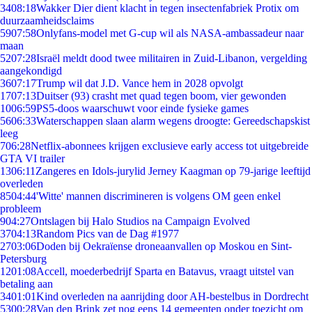
34
08:18
Wakker Dier dient klacht in tegen insectenfabriek Protix om
duurzaamheidsclaims
59
07:58
Onlyfans-model met G-cup wil als NASA-ambassadeur naar
maan
52
07:28
Israël meldt dood twee militairen in Zuid-Libanon, vergelding
aangekondigd
36
07:17
Trump wil dat J.D. Vance hem in 2028 opvolgt
17
07:13
Duitser (93) crasht met quad tegen boom, vier gewonden
10
06:59
PS5-doos waarschuwt voor einde fysieke games
56
06:33
Waterschappen slaan alarm wegens droogte: Gereedschapskist
leeg
7
06:28
Netflix-abonnees krijgen exclusieve early access tot uitgebreide
GTA VI trailer
13
06:11
Zangeres en Idols-jurylid Jerney Kaagman op 79-jarige leeftijd
overleden
85
04:44
'Witte' mannen discrimineren is volgens OM geen enkel
probleem
9
04:27
Ontslagen bij Halo Studios na Campaign Evolved
37
04:13
Random Pics van de Dag #1977
27
03:06
Doden bij Oekraïense droneaanvallen op Moskou en Sint-
Petersburg
12
01:08
Accell, moederbedrijf Sparta en Batavus, vraagt uitstel van
betaling aan
34
01:01
Kind overleden na aanrijding door AH-bestelbus in Dordrecht
53
00:28
Van den Brink zet nog eens 14 gemeenten onder toezicht om