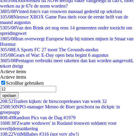
45
05/08
Doorwerken na AOW-leeftijd vaker vastgelegd in cao's, moet
werken na je 67e de norm worden?
38
05/08
Vinted-foto's van vrouwen massaal gedeeld op seksfora
1
05/08
Nieuwe XBOX Game Pass titels voor de eerste helft van de
maand augustus
53
05/08
Van den Brink zet nog eens 14 gemeenten onder toezicht om
spreidingswet
18
05/08
Iran overweegt Europese hulp bij ruimen mijnen in Straat van
Hormuz
3
05/08
EA Sports FC 27 toont The Grounds-modus
1
05/08
Gears of War: E-Day open beta begint 6 augustus
36
05/08
Pentagon verbruikt meer raketten dan kan worden aangevuld,
tekort dreigt
Actieve items
Actieve items
Scrollbar gebruiken
opslaan
2
08:52
Trailers kijken: de bioscoopreleases van week 32
25
08:50
NPO-manager Menno de Boer geschorst na dickpic in
groepsapp
8
08:49
Random Pics van de Dag #1979
16
08:38
'Zwarte weduwes' in Rusland trouwen soldaten voor
overlijdensuitkering
1
08:22
VrijMiBabes #316 (not very sfw!)