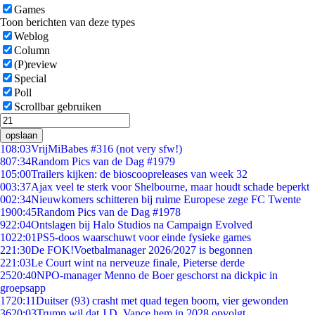
Games
Toon berichten van deze types
Weblog
Column
(P)review
Special
Poll
Scrollbar gebruiken
opslaan
1
08:03
VrijMiBabes #316 (not very sfw!)
8
07:34
Random Pics van de Dag #1979
1
05:00
Trailers kijken: de bioscoopreleases van week 32
0
03:37
Ajax veel te sterk voor Shelbourne, maar houdt schade beperkt
0
02:34
Nieuwkomers schitteren bij ruime Europese zege FC Twente
19
00:45
Random Pics van de Dag #1978
9
22:04
Ontslagen bij Halo Studios na Campaign Evolved
10
22:01
PS5-doos waarschuwt voor einde fysieke games
2
21:30
De FOK!Voetbalmanager 2026/2027 is begonnen
2
21:03
Le Court wint na nerveuze finale, Pieterse derde
25
20:40
NPO-manager Menno de Boer geschorst na dickpic in
groepsapp
17
20:11
Duitser (93) crasht met quad tegen boom, vier gewonden
36
20:03
Trump wil dat J.D. Vance hem in 2028 opvolgt