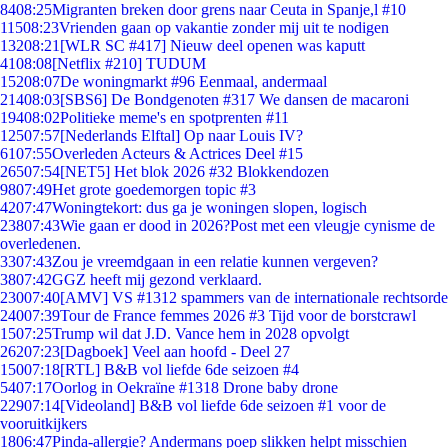
84
08:25
Migranten breken door grens naar Ceuta in Spanje,l #10
115
08:23
Vrienden gaan op vakantie zonder mij uit te nodigen
132
08:21
[WLR SC #417] Nieuw deel openen was kaputt
41
08:08
[Netflix #210] TUDUM
152
08:07
De woningmarkt #96 Eenmaal, andermaal
214
08:03
[SBS6] De Bondgenoten #317 We dansen de macaroni
194
08:02
Politieke meme's en spotprenten #11
125
07:57
[Nederlands Elftal] Op naar Louis IV?
61
07:55
Overleden Acteurs & Actrices Deel #15
265
07:54
[NET5] Het blok 2026 #32 Blokkendozen
98
07:49
Het grote goedemorgen topic #3
42
07:47
Woningtekort: dus ga je woningen slopen, logisch
238
07:43
Wie gaan er dood in 2026?Post met een vleugje cynisme de
overledenen.
33
07:43
Zou je vreemdgaan in een relatie kunnen vergeven?
38
07:42
GGZ heeft mij gezond verklaard.
230
07:40
[AMV] VS #1312 spammers van de internationale rechtsorde
240
07:39
Tour de France femmes 2026 #3 Tijd voor de borstcrawl
15
07:25
Trump wil dat J.D. Vance hem in 2028 opvolgt
262
07:23
[Dagboek] Veel aan hoofd - Deel 27
150
07:18
[RTL] B&B vol liefde 6de seizoen #4
54
07:17
Oorlog in Oekraïne #1318 Drone baby drone
229
07:14
[Videoland] B&B vol liefde 6de seizoen #1 voor de
vooruitkijkers
18
06:47
Pinda-allergie? Andermans poep slikken helpt misschien