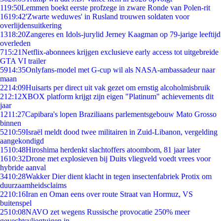
1
19:50
Lemmen boekt eerste profzege in zware Ronde van Polen-rit
16
19:42
'Zwarte weduwes' in Rusland trouwen soldaten voor
overlijdensuitkering
13
18:20
Zangeres en Idols-jurylid Jerney Kaagman op 79-jarige leeftijd
overleden
7
15:21
Netflix-abonnees krijgen exclusieve early access tot uitgebreide
GTA VI trailer
59
14:35
Onlyfans-model met G-cup wil als NASA-ambassadeur naar
maan
22
14:09
Huisarts per direct uit vak gezet om ernstig alcoholmisbruik
2
12:12
XBOX platform krijgt zijn eigen "Platinum" achievements dit
jaar
12
11:27
Capibara's lopen Braziliaans parlementsgebouw Mato Grosso
binnen
52
10:59
Israël meldt dood twee militairen in Zuid-Libanon, vergelding
aangekondigd
15
10:48
Hiroshima herdenkt slachtoffers atoombom, 81 jaar later
16
10:32
Drone met explosieven bij Duits vliegveld voedt vrees voor
hybride aanval
34
10:28
Wakker Dier dient klacht in tegen insectenfabriek Protix om
duurzaamheidsclaims
22
10:16
Iran en Oman eens over route Straat van Hormuz, VS
buitenspel
25
10:08
NAVO zet wegens Russische provocatie 250% meer
gevechtsvliegtuigen in