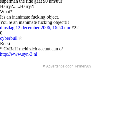
superman the ride gaat 90 km/uur
Harry?......Harry?!
What?!
It's an inanimate fucking object.
You're an inanimate fucking object!!!
dinsdag 12 december 2006, 16:50 uur
#22
0
cyberbull
Reiki
* CyBaH meld zich accuut aan o/
http://www.syn-3.nl
▼ Advertentie door Refinery89