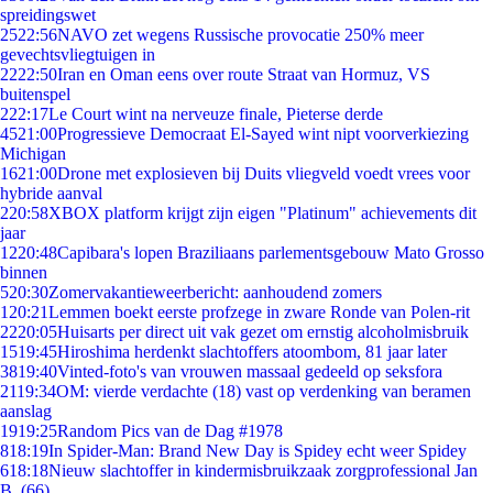
spreidingswet
25
22:56
NAVO zet wegens Russische provocatie 250% meer
gevechtsvliegtuigen in
22
22:50
Iran en Oman eens over route Straat van Hormuz, VS
buitenspel
2
22:17
Le Court wint na nerveuze finale, Pieterse derde
45
21:00
Progressieve Democraat El-Sayed wint nipt voorverkiezing
Michigan
16
21:00
Drone met explosieven bij Duits vliegveld voedt vrees voor
hybride aanval
2
20:58
XBOX platform krijgt zijn eigen "Platinum" achievements dit
jaar
12
20:48
Capibara's lopen Braziliaans parlementsgebouw Mato Grosso
binnen
5
20:30
Zomervakantieweerbericht: aanhoudend zomers
1
20:21
Lemmen boekt eerste profzege in zware Ronde van Polen-rit
22
20:05
Huisarts per direct uit vak gezet om ernstig alcoholmisbruik
15
19:45
Hiroshima herdenkt slachtoffers atoombom, 81 jaar later
38
19:40
Vinted-foto's van vrouwen massaal gedeeld op seksfora
21
19:34
OM: vierde verdachte (18) vast op verdenking van beramen
aanslag
19
19:25
Random Pics van de Dag #1978
8
18:19
In Spider-Man: Brand New Day is Spidey echt weer Spidey
6
18:18
Nieuw slachtoffer in kindermisbruikzaak zorgprofessional Jan
B. (66)