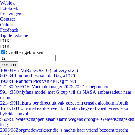
Weblog
Fotoboek
Prijsvragen
Contact
Colofon
Feedback
Tip de redactie
FOK!
FOK!
Scrollbar gebruiken
opslaan
1
08:03
VrijMiBabes #316 (not very sfw!)
8
07:34
Random Pics van de Dag #1979
19
00:45
Random Pics van de Dag #1978
2
21:30
De FOK!Voetbalmanager 2026/2027 is begonnen
59
14:35
Onlyfans-model met G-cup wil als NASA-ambassadeur naar
maan
22
14:09
Huisarts per direct uit vak gezet om ernstig alcoholmisbruik
16
10:32
Drone met explosieven bij Duits vliegveld voedt vrees voor
hybride aanval
56
09:33
Waterschappen slaan alarm wegens droogte: Gereedschapskist
leeg
23
06/08
Zorgmedewerkster die 's nachts haar vriend bezocht terecht