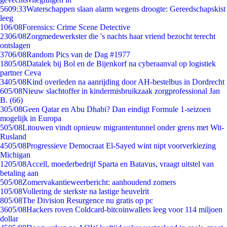
56
09:33
Waterschappen slaan alarm wegens droogte: Gereedschapskist
leeg
1
06/08
Forensics: Crime Scene Detective
23
06/08
Zorgmedewerkster die 's nachts haar vriend bezocht terecht
ontslagen
37
06/08
Random Pics van de Dag #1977
18
05/08
Datalek bij Bol en de Bijenkorf na cyberaanval op logistiek
partner Ceva
34
05/08
Kind overleden na aanrijding door AH-bestelbus in Dordrecht
6
05/08
Nieuw slachtoffer in kindermisbruikzaak zorgprofessional Jan
B. (66)
3
05/08
Geen Qatar en Abu Dhabi? Dan eindigt Formule 1-seizoen
mogelijk in Europa
5
05/08
Litouwen vindt opnieuw migrantentunnel onder grens met Wit-
Rusland
45
05/08
Progressieve Democraat El-Sayed wint nipt voorverkiezing
Michigan
12
05/08
Accell, moederbedrijf Sparta en Batavus, vraagt uitstel van
betaling aan
5
05/08
Zomervakantieweerbericht: aanhoudend zomers
1
05/08
Vollering de sterkste na lastige heuvelrit
8
05/08
The Division Resurgence nu gratis op pc
36
05/08
Hackers roven Coldcard-bitcoinwallets leeg voor 114 miljoen
dollar