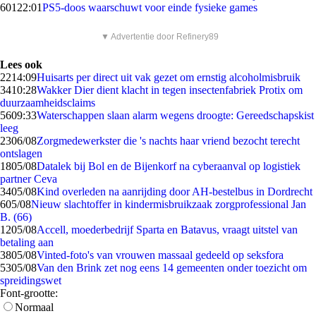
601
22:01
PS5-doos waarschuwt voor einde fysieke games
▼ Advertentie door Refinery89
Lees ook
22
14:09
Huisarts per direct uit vak gezet om ernstig alcoholmisbruik
34
10:28
Wakker Dier dient klacht in tegen insectenfabriek Protix om
duurzaamheidsclaims
56
09:33
Waterschappen slaan alarm wegens droogte: Gereedschapskist
leeg
23
06/08
Zorgmedewerkster die 's nachts haar vriend bezocht terecht
ontslagen
18
05/08
Datalek bij Bol en de Bijenkorf na cyberaanval op logistiek
partner Ceva
34
05/08
Kind overleden na aanrijding door AH-bestelbus in Dordrecht
6
05/08
Nieuw slachtoffer in kindermisbruikzaak zorgprofessional Jan
B. (66)
12
05/08
Accell, moederbedrijf Sparta en Batavus, vraagt uitstel van
betaling aan
38
05/08
Vinted-foto's van vrouwen massaal gedeeld op seksfora
53
05/08
Van den Brink zet nog eens 14 gemeenten onder toezicht om
spreidingswet
Font-grootte:
Normaal