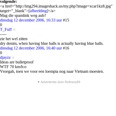
volgende:
<a href="http://img294.imageshack.us/my.php?image=xcar1kz8.jpg"
target="_blank">[
afbeelding
]</a>
Mag die spamlink weg aub?
dinsdag 12 december 2006, 16:33 uur
#15
0
T_Fuff
-----
zie het wel zitten
dry denim, when having blue balls is actually having blue balls.
dinsdag 12 december 2006, 16:40 uur
#16
0
djayzz
Ideas are bulletproof
WTF 70 km/h:o
Vroegah, toen we voor een loempia nog naar Vietnam moesten.
▼ Advertentie door Refinery89