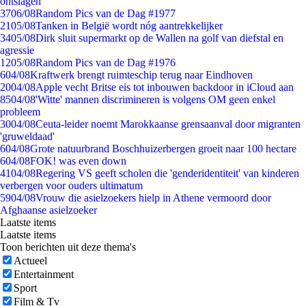
ontslagen
37
06/08
Random Pics van de Dag #1977
21
05/08
Tanken in België wordt nóg aantrekkelijker
34
05/08
Dirk sluit supermarkt op de Wallen na golf van diefstal en
agressie
12
05/08
Random Pics van de Dag #1976
6
04/08
Kraftwerk brengt ruimteschip terug naar Eindhoven
20
04/08
Apple vecht Britse eis tot inbouwen backdoor in iCloud aan
85
04/08
'Witte' mannen discrimineren is volgens OM geen enkel
probleem
30
04/08
Ceuta-leider noemt Marokkaanse grensaanval door migranten
'gruweldaad'
6
04/08
Grote natuurbrand Boschhuizerbergen groeit naar 100 hectare
6
04/08
FOK! was even down
41
04/08
Regering VS geeft scholen die 'genderidentiteit' van kinderen
verbergen voor ouders ultimatum
59
04/08
Vrouw die asielzoekers hielp in Athene vermoord door
Afghaanse asielzoeker
Laatste items
Laatste items
Toon berichten uit deze thema's
Actueel
Entertainment
Sport
Film & Tv