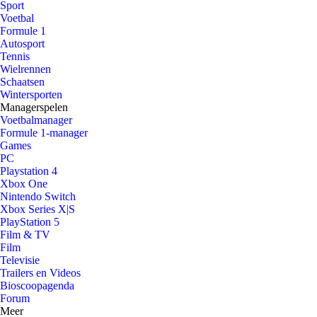
Sport
Voetbal
Formule 1
Autosport
Tennis
Wielrennen
Schaatsen
Wintersporten
Managerspelen
Voetbalmanager
Formule 1-manager
Games
PC
Playstation 4
Xbox One
Nintendo Switch
Xbox Series X|S
PlayStation 5
Film & TV
Film
Televisie
Trailers en Videos
Bioscoopagenda
Forum
Meer