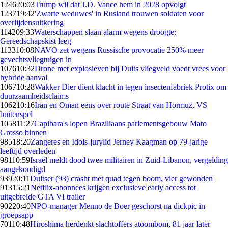
1246
20:03
Trump wil dat J.D. Vance hem in 2028 opvolgt
1237
19:42
'Zwarte weduwes' in Rusland trouwen soldaten voor
overlijdensuitkering
1142
09:33
Waterschappen slaan alarm wegens droogte:
Gereedschapskist leeg
1133
10:08
NAVO zet wegens Russische provocatie 250% meer
gevechtsvliegtuigen in
1076
10:32
Drone met explosieven bij Duits vliegveld voedt vrees voor
hybride aanval
1067
10:28
Wakker Dier dient klacht in tegen insectenfabriek Protix om
duurzaamheidsclaims
1062
10:16
Iran en Oman eens over route Straat van Hormuz, VS
buitenspel
1058
11:27
Capibara's lopen Braziliaans parlementsgebouw Mato
Grosso binnen
985
18:20
Zangeres en Idols-jurylid Jerney Kaagman op 79-jarige
leeftijd overleden
981
10:59
Israël meldt dood twee militairen in Zuid-Libanon, vergelding
aangekondigd
939
20:11
Duitser (93) crasht met quad tegen boom, vier gewonden
913
15:21
Netflix-abonnees krijgen exclusieve early access tot
uitgebreide GTA VI trailer
902
20:40
NPO-manager Menno de Boer geschorst na dickpic in
groepsapp
701
10:48
Hiroshima herdenkt slachtoffers atoombom, 81 jaar later