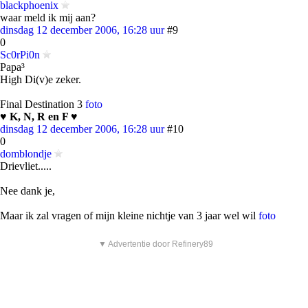
blackphoenix
waar meld ik mij aan?
dinsdag 12 december 2006, 16:28 uur
#9
0
Sc0rPi0n
Papa³
High Di(v)e zeker.
Final Destination 3
foto
♥ K, N, R en F ♥
dinsdag 12 december 2006, 16:28 uur
#10
0
domblondje
Drievliet.....
Nee dank je,
Maar ik zal vragen of mijn kleine nichtje van 3 jaar wel wil
foto
▼ Advertentie door Refinery89