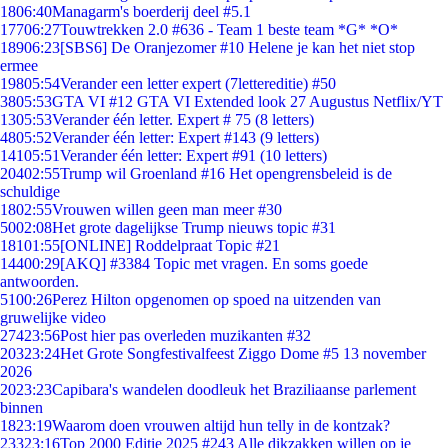
18
06:40
Managarm's boerderij deel #5.1
177
06:27
Touwtrekken 2.0 #636 - Team 1 beste team *G* *O*
189
06:23
[SBS6] De Oranjezomer #10 Helene je kan het niet stop
ermee
198
05:54
Verander een letter expert (7lettereditie) #50
38
05:53
GTA VI #12 GTA VI Extended look 27 Augustus Netflix/YT
13
05:53
Verander één letter. Expert # 75 (8 letters)
48
05:52
Verander één letter: Expert #143 (9 letters)
141
05:51
Verander één letter: Expert #91 (10 letters)
204
02:55
Trump wil Groenland #16 Het opengrensbeleid is de
schuldige
18
02:55
Vrouwen willen geen man meer #30
50
02:08
Het grote dagelijkse Trump nieuws topic #31
181
01:55
[ONLINE] Roddelpraat Topic #21
144
00:29
[AKQ] #3384 Topic met vragen. En soms goede
antwoorden.
51
00:26
Perez Hilton opgenomen op spoed na uitzenden van
gruwelijke video
274
23:56
Post hier pas overleden muzikanten #32
203
23:24
Het Grote Songfestivalfeest Ziggo Dome #5 13 november
2026
20
23:23
Capibara's wandelen doodleuk het Braziliaanse parlement
binnen
18
23:19
Waarom doen vrouwen altijd hun telly in de kontzak?
233
23:16
Top 2000 Editie 2025 #243 Alle dikzakken willen op je