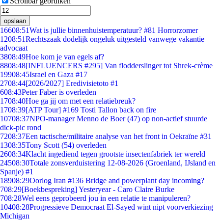
Scrollbar gebruiken
opslaan
166
08:51
Wat is jullie binnenhuistemperatuur? #81 Horrorzomer
12
08:51
Rechtszaak dodelijk ongeluk uitgesteld vanwege vakantie
advocaat
38
08:49
Hoe kom je van egels af?
88
08:48
[INFLUENCERS #295] Van flodderslinger tot Shrek-crème
199
08:45
Israel en Gaza #17
27
08:44
[2026/2027] Eredivisietoto #1
6
08:43
Peter Faber is overleden
17
08:40
Hoe ga jij om met een relatiebreuk?
17
08:39
[ATP Tour] #169 Tosti Tallon back on fire
107
08:37
NPO-manager Menno de Boer (47) op non-actief stuurde
dick-pic rond
72
08:37
Een tactische/militaire analyse van het front in Oekraïne #31
13
08:35
Tony Scott (54) overleden
26
08:34
Klacht ingediend tegen grootste insectenfabriek ter wereld
245
08:30
Totale zonsverduistering 12-08-2026 (Groenland, IJsland en
Spanje) #1
189
08:29
Oorlog Iran #136 Bridge and powerplant day incoming?
7
08:29
[Boekbespreking] Yesteryear - Caro Claire Burke
7
08:28
Wel eens geprobeerd jou in een relatie te manipuleren?
104
08:28
Progressieve Democraat El-Sayed wint nipt voorverkiezing
Michigan