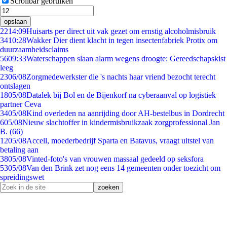
Scrollbar gebruiken
opslaan
22
14:09
Huisarts per direct uit vak gezet om ernstig alcoholmisbruik
34
10:28
Wakker Dier dient klacht in tegen insectenfabriek Protix om
duurzaamheidsclaims
56
09:33
Waterschappen slaan alarm wegens droogte: Gereedschapskist
leeg
23
06/08
Zorgmedewerkster die 's nachts haar vriend bezocht terecht
ontslagen
18
05/08
Datalek bij Bol en de Bijenkorf na cyberaanval op logistiek
partner Ceva
34
05/08
Kind overleden na aanrijding door AH-bestelbus in Dordrecht
6
05/08
Nieuw slachtoffer in kindermisbruikzaak zorgprofessional Jan
B. (66)
12
05/08
Accell, moederbedrijf Sparta en Batavus, vraagt uitstel van
betaling aan
38
05/08
Vinted-foto's van vrouwen massaal gedeeld op seksfora
53
05/08
Van den Brink zet nog eens 14 gemeenten onder toezicht om
spreidingswet