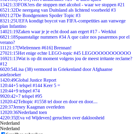
134
21:33
FOK!ers die stoppen met alcohol - waar we stoppen #21
65
21:32
De neergang van Duitsland als lichtend voorbeeld #3
69
21:27
De Bondgenoten Spoiler Topic #3
83
21:25
UEFA kondigt boycot van FIFA-competities aan vanwege
plan Infantino
140
21:19
Zaken waar je je echt dood aan ergert #17 - Werklui
68
21:18
Spaanstalige nummers #34 A que calor nos pasaremos por el
verano?
111
21:17
[Wielrennen #616] Brennan!
270
21:15
Het enige echte LEGO-topic #45 LEGOOOOOOOOOOO
169
21:13
Wat is op dit moment volgens jou de meest irritante reclame?
#12
60
20:54
Lisa (38) vermoord in Griekenland door Afghaanse
asielzoeker
14
20:49
Global Justice Report
1
20:44
+5 telspel #144 Keer 5 =
1
20:44
+9 telspel #74
99
20:42
+7 telspel #95
120
20:42
Teltopic #1558 tel door en door en door....
2
20:37
Jerney Kaagman overleden
120
20:36
Nederland toen
42
20:35
[Eva vd Wijdeven] geruchten over dakloosheid
Nederland
Nederland