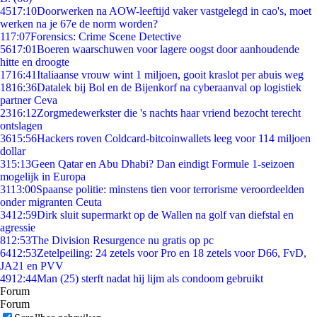
45
17:10
Doorwerken na AOW-leeftijd vaker vastgelegd in cao's, moet
werken na je 67e de norm worden?
1
17:07
Forensics: Crime Scene Detective
56
17:01
Boeren waarschuwen voor lagere oogst door aanhoudende
hitte en droogte
17
16:41
Italiaanse vrouw wint 1 miljoen, gooit kraslot per abuis weg
18
16:36
Datalek bij Bol en de Bijenkorf na cyberaanval op logistiek
partner Ceva
23
16:12
Zorgmedewerkster die 's nachts haar vriend bezocht terecht
ontslagen
36
15:56
Hackers roven Coldcard-bitcoinwallets leeg voor 114 miljoen
dollar
3
15:13
Geen Qatar en Abu Dhabi? Dan eindigt Formule 1-seizoen
mogelijk in Europa
31
13:00
Spaanse politie: minstens tien voor terrorisme veroordeelden
onder migranten Ceuta
34
12:59
Dirk sluit supermarkt op de Wallen na golf van diefstal en
agressie
8
12:53
The Division Resurgence nu gratis op pc
64
12:53
Zetelpeiling: 24 zetels voor Pro en 18 zetels voor D66, FvD,
JA21 en PVV
49
12:44
Man (25) sterft nadat hij lijm als condoom gebruikt
Forum
Forum