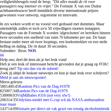
veiligheidsbeugels rond de heup.
"Dit alles maakt de rit voor
passagiers nog intenser en vrijer."
De Formule X van een Duitse
achtbanenbouwer heeft inmiddels diverse internationale prijzen
gewonnen voor ontwerp, ergonomie en innovatie.
In zes weken wordt er nu vooral veel gedraaid met dummies. Maar
uiteindelijk zullen er toch zo'n 50 vrijwilligers moeten instappen.
Passagiers van de Formule X worden 'afgeschoten' en bereiken binnen
twee seconden een snelheid van ruim 70 kilometer per uur. De baan
bestaat onder meer uit twee loopings, een kurkentrekker en een steile
helling en daling. De rit duurt 30 seconden.
Submitter:
Bron:
NOS
66
Help ons; deel dit item als je het leuk vond
Heb je een leuk of interessant bericht gevonden dat je graag op FOK!
terug ziet?
Tip ons dan via de submit!
Zoek jij altijd de leukste nieuwtjes en kun je daar leuk over schrijven?
Meld je aan als nieuwsposter!
Meest gelezen
58014
00:45
Random Pics van de Dag #1978
8250
07:34
Random Pics van de Dag #1979
5389
08:03
VrijMiBabes #316 (not very sfw!)
2063
14:35
Onlyfans-model met G-cup wil als NASA-ambassadeur
naar maan
1437
14:09
Huisarts per direct uit vak gezet om ernstig alcoholmisbruik