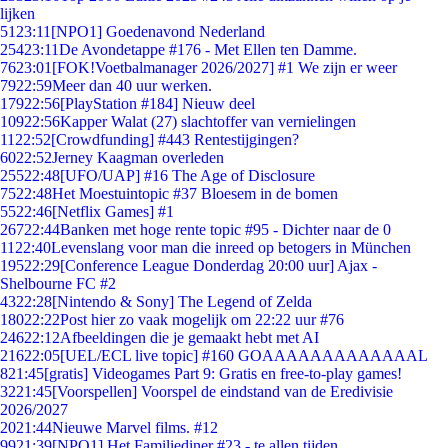
lijken
51
23:11
[NPO1] Goedenavond Nederland
254
23:11
De Avondetappe #176 - Met Ellen ten Damme.
76
23:01
[FOK!Voetbalmanager 2026/2027] #1 We zijn er weer
79
22:59
Meer dan 40 uur werken.
179
22:56
[PlayStation #184] Nieuw deel
109
22:56
Kapper Walat (27) slachtoffer van vernielingen
11
22:52
[Crowdfunding] #443 Rentestijgingen?
60
22:52
Jerney Kaagman overleden
255
22:48
[UFO/UAP] #16 The Age of Disclosure
75
22:48
Het Moestuintopic #37 Bloesem in de bomen
55
22:46
[Netflix Games] #1
267
22:44
Banken met hoge rente topic #95 - Dichter naar de 0
11
22:40
Levenslang voor man die inreed op betogers in München
195
22:29
[Conference League Donderdag 20:00 uur] Ajax -
Shelbourne FC #2
43
22:28
[Nintendo & Sony] The Legend of Zelda
180
22:22
Post hier zo vaak mogelijk om 22:22 uur #76
246
22:12
Afbeeldingen die je gemaakt hebt met AI
216
22:05
[UEL/ECL live topic] #160 GOAAAAAAAAAAAAAL
8
21:45
[gratis] Videogames Part 9: Gratis en free-to-play games!
32
21:45
[Voorspellen] Voorspel de eindstand van de Eredivisie
2026/2027
20
21:44
Nieuwe Marvel films. #12
99
21:39
[NPO1] Het Familiediner #23 - te allen tijden