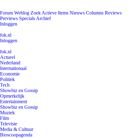
Forum
Weblog
Zoek
Actieve Items
Nieuws
Columns
Reviews
Previews
Specials
Archief
Inloggen
fok.nl
Inloggen
fok.nl
Actueel
Nederland
Internationaal
Economie
Politiek
Tech
Showbiz en Gossip
Opmerkelijk
Entertainment
Showbiz en Gossip
Muziek
Film
Televisie
Media & Cultuur
Bioscoopagenda