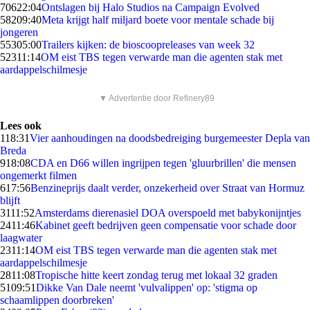
706
22:04
Ontslagen bij Halo Studios na Campaign Evolved
582
09:40
Meta krijgt half miljard boete voor mentale schade bij
jongeren
553
05:00
Trailers kijken: de bioscoopreleases van week 32
523
11:14
OM eist TBS tegen verwarde man die agenten stak met
aardappelschilmesje
▼ Advertentie door Refinery89
Lees ook
1
18:31
Vier aanhoudingen na doodsbedreiging burgemeester Depla van
Breda
9
18:08
CDA en D66 willen ingrijpen tegen 'gluurbrillen' die mensen
ongemerkt filmen
6
17:56
Benzineprijs daalt verder, onzekerheid over Straat van Hormuz
blijft
31
11:52
Amsterdams dierenasiel DOA overspoeld met babykonijntjes
24
11:46
Kabinet geeft bedrijven geen compensatie voor schade door
laagwater
23
11:14
OM eist TBS tegen verwarde man die agenten stak met
aardappelschilmesje
28
11:08
Tropische hitte keert zondag terug met lokaal 32 graden
51
09:51
Dikke Van Dale neemt 'vulvalippen' op: 'stigma op
schaamlippen doorbreken'