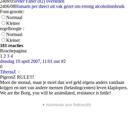
24
09:05
Peter Faber (82) overleden
24
06/08
Huisarts per direct uit vak gezet om ernstig alcoholmisbruik
Font-grootte:
Normaal
Kleiner
regelhoogte :
Normaal
Kleiner
181 reacties
Reactiepagina:
1
2
3
4
dinsdag 10 april 2007, 11:01 uur
#2
0
TiberiuZ
PigeonZ RULE!!!
Mooi die moraal, maar je moet dan wel geld ergens anders vandaan
krijgen en niet van andere mensen (belastingcenten) leven klaplopers.
We are the Borg, you will be assimilated, resistance is futile!
▼ Advertentie door Refinery89