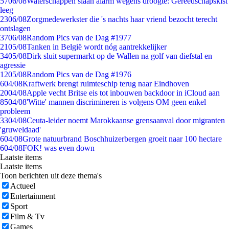
57
06/08
Waterschappen slaan alarm wegens droogte: Gereedschapskist
leeg
23
06/08
Zorgmedewerkster die 's nachts haar vriend bezocht terecht
ontslagen
37
06/08
Random Pics van de Dag #1977
21
05/08
Tanken in België wordt nóg aantrekkelijker
34
05/08
Dirk sluit supermarkt op de Wallen na golf van diefstal en
agressie
12
05/08
Random Pics van de Dag #1976
6
04/08
Kraftwerk brengt ruimteschip terug naar Eindhoven
20
04/08
Apple vecht Britse eis tot inbouwen backdoor in iCloud aan
85
04/08
'Witte' mannen discrimineren is volgens OM geen enkel
probleem
33
04/08
Ceuta-leider noemt Marokkaanse grensaanval door migranten
'gruweldaad'
6
04/08
Grote natuurbrand Boschhuizerbergen groeit naar 100 hectare
6
04/08
FOK! was even down
Laatste items
Laatste items
Toon berichten uit deze thema's
Actueel
Entertainment
Sport
Film & Tv
Games