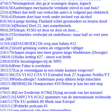
47
16:57
Woningtekort: dus ga je woningen slopen, logisch
60
16:56
Aanbrengen mechanische ventilatie zinvol in oud huis?
22
16:42
Meer dan helft van verkochte auto's is volgend jaar elektrisch
76
16:41
Huisarts doet haar werk onder invloed van alcohol
8
16:34
14-jarige leerling Thailand schiet grootouders en leraren dood
105
16:34
[Breien] Deel 21, met zomerbreisels
99
16:29
Teltopic #1563 tel door en door en door....
66
16:25
Techniekles verdwijnt uit onderbouw: maar half zo veel uren
als 2007
113
16:24
[DAGBOEK] De weg naar balans #12
40
16:23
Jezelf gelukkig voelen als vrijgezelle vijftiger
2
16:17
Schapen mogen niet meer grazen langs Waddenzee (Droogte)
166
16:11
Haiku ketting #27 - strooi wat liefde
238
16:05
De bezuinigingen bij de NPO
18
16:04
Peter Faber is overleden
39
15:57
Zou je vreemdgaan in een relatie kunnen vergeven?
66
15:56
GTA VI #12 GTA VI Extended look 27 Augustus Netflix/YT
27
15:39
Pinda-allergie? Andermans poep slikken helpt misschien
192
15:38
[SBS6] De Oranjezomer #10 Helene je kan het niet stop
ermee
176
15:36
[Live Eredivisie #1784] Dying seconds van het seizoen!
240
15:31
[AMV] VS #1312 spammers van de internationale rechtsorde
144
15:17
De EU-politiek #6 Musk naar Europa!
163
15:13
Politieke podcasts #1
5
15:11
Geen miljonair zijn door tijdverspilling