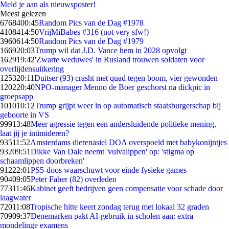
Meld je aan als nieuwsposter!
Meest gelezen
67684
00:45
Random Pics van de Dag #1978
41084
14:50
VrijMiBabes #316 (not very sfw!)
39606
14:50
Random Pics van de Dag #1979
1669
20:03
Trump wil dat J.D. Vance hem in 2028 opvolgt
1629
19:42
'Zwarte weduwes' in Rusland trouwen soldaten voor
overlijdensuitkering
1253
20:11
Duitser (93) crasht met quad tegen boom, vier gewonden
1202
20:40
NPO-manager Menno de Boer geschorst na dickpic in
groepsapp
1010
10:12
Trump grijpt weer in op automatisch staatsburgerschap bij
geboorte in VS
999
13:48
Meer agressie tegen een andersluidende politieke mening,
laat jij je intimideren?
935
11:52
Amsterdams dierenasiel DOA overspoeld met babykonijntjes
932
09:51
Dikke Van Dale neemt 'vulvalippen' op: 'stigma op
schaamlippen doorbreken'
912
22:01
PS5-doos waarschuwt voor einde fysieke games
904
09:05
Peter Faber (82) overleden
773
11:46
Kabinet geeft bedrijven geen compensatie voor schade door
laagwater
720
11:08
Tropische hitte keert zondag terug met lokaal 32 graden
709
09:37
Denemarken pakt AI-gebruik in scholen aan: extra
mondelinge examens