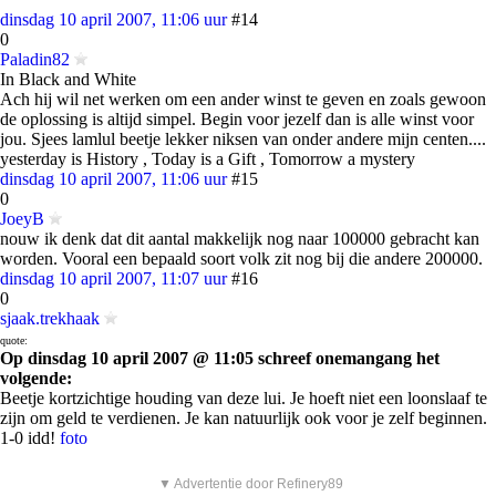
dinsdag 10 april 2007, 11:06 uur
#14
0
Paladin82
In Black and White
Ach hij wil net werken om een ander winst te geven en zoals gewoon
de oplossing is altijd simpel. Begin voor jezelf dan is alle winst voor
jou. Sjees lamlul beetje lekker niksen van onder andere mijn centen....
yesterday is History , Today is a Gift , Tomorrow a mystery
dinsdag 10 april 2007, 11:06 uur
#15
0
JoeyB
nouw ik denk dat dit aantal makkelijk nog naar 100000 gebracht kan
worden. Vooral een bepaald soort volk zit nog bij die andere 200000.
dinsdag 10 april 2007, 11:07 uur
#16
0
sjaak.trekhaak
quote:
Op dinsdag 10 april 2007 @ 11:05 schreef onemangang het
volgende:
Beetje kortzichtige houding van deze lui. Je hoeft niet een loonslaaf te
zijn om geld te verdienen. Je kan natuurlijk ook voor je zelf beginnen.
1-0 idd!
foto
▼ Advertentie door Refinery89