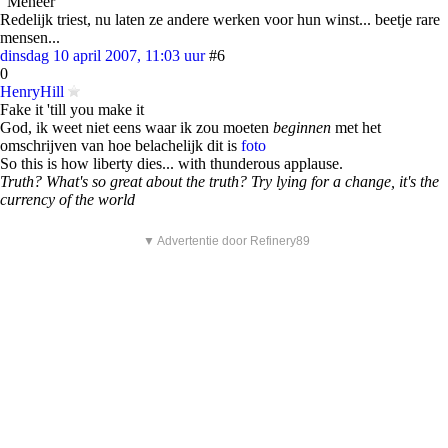
"Meneer"
Redelijk triest, nu laten ze andere werken voor hun winst... beetje rare
mensen...
dinsdag 10 april 2007, 11:03 uur
#6
0
HenryHill
Fake it 'till you make it
God, ik weet niet eens waar ik zou moeten
beginnen
met het
omschrijven van hoe belachelijk dit is
foto
So this is how liberty dies... with thunderous applause.
Truth? What's so great about the truth? Try lying for a change, it's the
currency of the world
▼ Advertentie door Refinery89