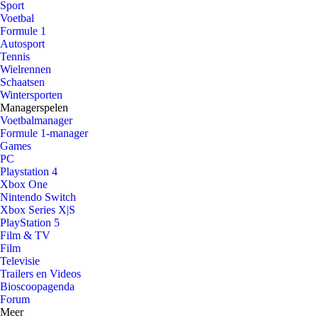
Sport
Voetbal
Formule 1
Autosport
Tennis
Wielrennen
Schaatsen
Wintersporten
Managerspelen
Voetbalmanager
Formule 1-manager
Games
PC
Playstation 4
Xbox One
Nintendo Switch
Xbox Series X|S
PlayStation 5
Film & TV
Film
Televisie
Trailers en Videos
Bioscoopagenda
Forum
Meer