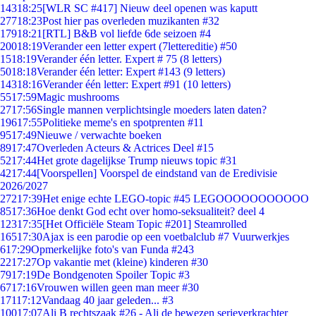
143
18:25
[WLR SC #417] Nieuw deel openen was kaputt
277
18:23
Post hier pas overleden muzikanten #32
179
18:21
[RTL] B&B vol liefde 6de seizoen #4
200
18:19
Verander een letter expert (7lettereditie) #50
15
18:19
Verander één letter. Expert # 75 (8 letters)
50
18:18
Verander één letter: Expert #143 (9 letters)
143
18:16
Verander één letter: Expert #91 (10 letters)
55
17:59
Magic mushrooms
27
17:56
Single mannen verplichtsingle moeders laten daten?
196
17:55
Politieke meme's en spotprenten #11
95
17:49
Nieuwe / verwachte boeken
89
17:47
Overleden Acteurs & Actrices Deel #15
52
17:44
Het grote dagelijkse Trump nieuws topic #31
42
17:44
[Voorspellen] Voorspel de eindstand van de Eredivisie
2026/2027
272
17:39
Het enige echte LEGO-topic #45 LEGOOOOOOOOOOO
85
17:36
Hoe denkt God echt over homo-seksualiteit? deel 4
123
17:35
[Het Officiële Steam Topic #201] Steamrolled
165
17:30
Ajax is een parodie op een voetbalclub #7 Vuurwerkjes
6
17:29
Opmerkelijke foto's van Funda #243
22
17:27
Op vakantie met (kleine) kinderen #30
79
17:19
De Bondgenoten Spoiler Topic #3
67
17:16
Vrouwen willen geen man meer #30
171
17:12
Vandaag 40 jaar geleden... #3
100
17:07
Ali B rechtszaak #26 - Ali de bewezen serieverkrachter