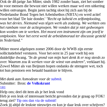
Ook de 48-jarige Jan Müter, sinds 1982 zonder baan, ziet het somber
in voor mensen die bewust niet willen werken maar wel een uitkering
willen ontvangen. Begin jaren tachtig sloot hij zich aan bij de
Nederlandse Bond Tegen het Arbeidsethos (NBTA) en werd actief
voor het blad 'De luie donder.'
''Recht op luiheid en zelfontplooiing,
was het devies. Niemand was tégen werk als zodanig. We werkten ons
het rambam voor de actiegroepen. We vonden dat je niet gedwongen
kon worden om te werken. Het moest een instrument zijn om jezelf te
ontplooien. Voor het eerst werd de arbeidsmoraal ter discussie gesteld
in Nederland.''
Müter moest afgelopen zomer 2006 door de WWB zijn eerste
sollicitatiebrief versturen. Voor het eerst in 25 jaar voelt hij een
duidelijke dwang.
''In de grond van mijn hart denk ik er nog steeds zo
over. Waarom zou ik werken voor de winst van anderen''
, verklaart hij.
Zowel Müter als van Beijnum hopen ondanks de strengere wet, toch
tot hun pensioen een betaald baanloze te blijven.
Met dank aan Asmodean voor de
submit
.
Submitter:
Bron:
de Volkskrant
181
Help ons; deel dit item als je het leuk vond
Heb je een leuk of interessant bericht gevonden dat je graag op FOK!
terug ziet?
Tip ons dan via de submit!
Zoek jij altijd de leukste nieuwtjes en kun je daar leuk over schrijven?