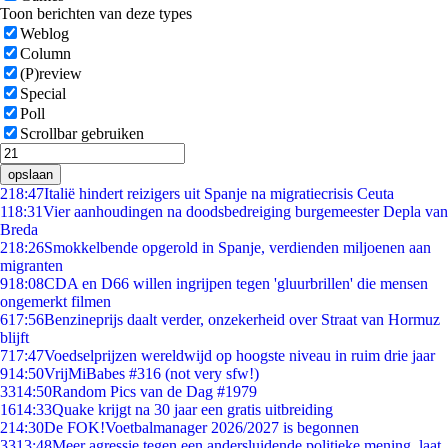
Toon berichten van deze types
Weblog
Column
(P)review
Special
Poll
Scrollbar gebruiken
opslaan
2
18:47
Italië hindert reizigers uit Spanje na migratiecrisis Ceuta
1
18:31
Vier aanhoudingen na doodsbedreiging burgemeester Depla van
Breda
2
18:26
Smokkelbende opgerold in Spanje, verdienden miljoenen aan
migranten
9
18:08
CDA en D66 willen ingrijpen tegen 'gluurbrillen' die mensen
ongemerkt filmen
6
17:56
Benzineprijs daalt verder, onzekerheid over Straat van Hormuz
blijft
7
17:47
Voedselprijzen wereldwijd op hoogste niveau in ruim drie jaar
9
14:50
VrijMiBabes #316 (not very sfw!)
33
14:50
Random Pics van de Dag #1979
16
14:33
Quake krijgt na 30 jaar een gratis uitbreiding
2
14:30
De FOK!Voetbalmanager 2026/2027 is begonnen
33
13:48
Meer agressie tegen een andersluidende politieke mening, laat