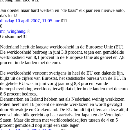
Jan doedel maar hard werken en "de baas" elk jaar een nieuwe auto,
da's leuk!
dinsdag 10 april 2007, 11:05 uur
#11
0
mr_winghang
Godsamme!!!!
Nederland heeft de laagste werkloosheid in de Europese Unie (EU).
De werkloosheid bedroeg in juni 3,8 procent, tegen een gemiddelde
werkloosheid van 8,1 procent in de Europese Unie als geheel en 7,8
procent in de landen met de euro.
De werkloosheid vertoont overigens in heel de EU een dalende lijn,
blijkt uit de cijfers van Eurostat, het statistische bureau van de EU. In
de gehele EU was in juni vorig jaar nog 8,8 procent van de
beroepsbevolking werkloos, terwijl dat cijfer in de landen met de euro
8,6 procent bedroeg.
Denemarken en Ierland hebben net als Nederland weinig werklozen.
Polen heeft met 16 procent de meeste werklozen en wordt gevolgd
door Slowakije en Griekenland. De EU houdt bij cijfers als deze altijd
een schuine blik gericht op haar aartsrivalen Japan en de Verenigde
Staten. Maar die zitten met werkloosheidscijfers tussen de 4 en 5
procent gemiddeld nog altijd een stuk lager.