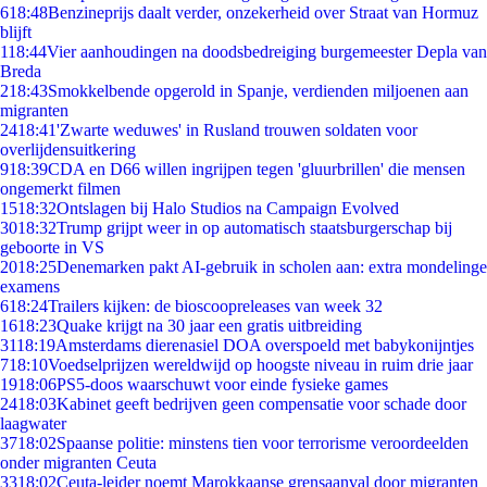
6
18:48
Benzineprijs daalt verder, onzekerheid over Straat van Hormuz
blijft
1
18:44
Vier aanhoudingen na doodsbedreiging burgemeester Depla van
Breda
2
18:43
Smokkelbende opgerold in Spanje, verdienden miljoenen aan
migranten
24
18:41
'Zwarte weduwes' in Rusland trouwen soldaten voor
overlijdensuitkering
9
18:39
CDA en D66 willen ingrijpen tegen 'gluurbrillen' die mensen
ongemerkt filmen
15
18:32
Ontslagen bij Halo Studios na Campaign Evolved
30
18:32
Trump grijpt weer in op automatisch staatsburgerschap bij
geboorte in VS
20
18:25
Denemarken pakt AI-gebruik in scholen aan: extra mondelinge
examens
6
18:24
Trailers kijken: de bioscoopreleases van week 32
16
18:23
Quake krijgt na 30 jaar een gratis uitbreiding
31
18:19
Amsterdams dierenasiel DOA overspoeld met babykonijntjes
7
18:10
Voedselprijzen wereldwijd op hoogste niveau in ruim drie jaar
19
18:06
PS5-doos waarschuwt voor einde fysieke games
24
18:03
Kabinet geeft bedrijven geen compensatie voor schade door
laagwater
37
18:02
Spaanse politie: minstens tien voor terrorisme veroordeelden
onder migranten Ceuta
33
18:02
Ceuta-leider noemt Marokkaanse grensaanval door migranten