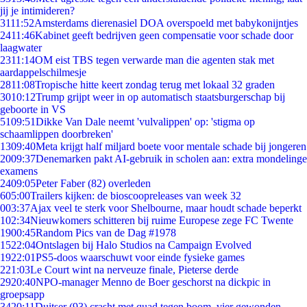
jij je intimideren?
31
11:52
Amsterdams dierenasiel DOA overspoeld met babykonijntjes
24
11:46
Kabinet geeft bedrijven geen compensatie voor schade door
laagwater
23
11:14
OM eist TBS tegen verwarde man die agenten stak met
aardappelschilmesje
28
11:08
Tropische hitte keert zondag terug met lokaal 32 graden
30
10:12
Trump grijpt weer in op automatisch staatsburgerschap bij
geboorte in VS
51
09:51
Dikke Van Dale neemt 'vulvalippen' op: 'stigma op
schaamlippen doorbreken'
13
09:40
Meta krijgt half miljard boete voor mentale schade bij jongeren
20
09:37
Denemarken pakt AI-gebruik in scholen aan: extra mondelinge
examens
24
09:05
Peter Faber (82) overleden
6
05:00
Trailers kijken: de bioscoopreleases van week 32
0
03:37
Ajax veel te sterk voor Shelbourne, maar houdt schade beperkt
1
02:34
Nieuwkomers schitteren bij ruime Europese zege FC Twente
19
00:45
Random Pics van de Dag #1978
15
22:04
Ontslagen bij Halo Studios na Campaign Evolved
19
22:01
PS5-doos waarschuwt voor einde fysieke games
2
21:03
Le Court wint na nerveuze finale, Pieterse derde
29
20:40
NPO-manager Menno de Boer geschorst na dickpic in
groepsapp
34
20:11
Duitser (93) crasht met quad tegen boom, vier gewonden