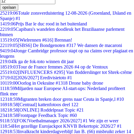
opslaan
252
19:06
Totale zonsverduistering 12-08-2026 (Groenland, IJsland en
Spanje) #1
14
19:06
Prijs Bar le duc rood in het buitenland
22
19:05
Capibara's wandelen doodleuk het Braziliaanse parlement
binnen
135
19:05
[Wielrennen #616] Brennan!
221
19:05
[SBS6] De Bondgenoten #317 We dansen de macaroni
94
19:04
Jonge Cambridge professor stapt op na claims over plagiaat en
leugens
2
19:04
Ik ga de fok-toto winnen dit jaar
185
19:03
Tour de France femmes 2026 #4 op de Ventoux
255
19:02
[INFLUENCERS #295] Van flodderslinger tot Shrek-crème
37
19:02
[2026/2027] Eredivisietoto #1
101
19:00
Oorlog in Oekraïne #1318 Drone baby drone
11
18:59
Miljarden naar Europese AI-start-ups: Nederland profiteert
flink mee
123
18:59
Migranten breken door grens naar Ceuta in Spanje,l #10
169
18:58
[Centraal] kattenfotoos deel 122
182
18:58
[ONLINE] Roddelpraat Topic #21
234
18:58
Frontpage Feedback Topic #60
91
18:55
[FOK!Voetbalmanager 2026/2027] #1 We zijn er weer
1
18:54
Het gezellige Eurojackpot KNVB Bekertopic 2026/27 #1
129
18:53
Invalkracht kinderdagverblijf Jan B. (66) misbruikt zeker 14