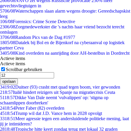
26
06/08
NAVO zet wegens Russische provocatie 250% meer
gevechtsvliegtuigen in
57
06/08
Waterschappen slaan alarm wegens droogte: Gereedschapskist
leeg
1
06/08
Forensics: Crime Scene Detective
23
06/08
Zorgmedewerkster die 's nachts haar vriend bezocht terecht
ontslagen
37
06/08
Random Pics van de Dag #1977
18
05/08
Datalek bij Bol en de Bijenkorf na cyberaanval op logistiek
partner Ceva
34
05/08
Kind overleden na aanrijding door AH-bestelbus in Dordrecht
Actieve items
Actieve items
Scrollbar gebruiken
opslaan
34
19:02
Duitser (93) crasht met quad tegen boom, vier gewonden
2
18:57
Italië hindert reizigers uit Spanje na migratiecrisis Ceuta
51
18:57
Dikke Van Dale neemt 'vulvalippen' op: 'stigma op
schaamlippen doorbreken'
24
18:54
Peter Faber (82) overleden
45
18:54
Trump wil dat J.D. Vance hem in 2028 opvolgt
33
18:51
Meer agressie tegen een andersluidende politieke mening, laat
jij je intimideren?
28
18:48
Tropische hitte keert zondag terug met lokaal 32 graden