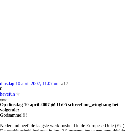
dinsdag 10 april 2007, 11:07 uur
#17
0
havefun
quote:
Op dinsdag 10 april 2007 @ 11:05 schreef mr_winghang het
volgende:
Godsamme!!!!
Nederland heeft de laagste werkloosheid in de Europese Unie (EU).
De werkloosheid bedroeg in juni 3,8 procent, tegen een gemiddelde