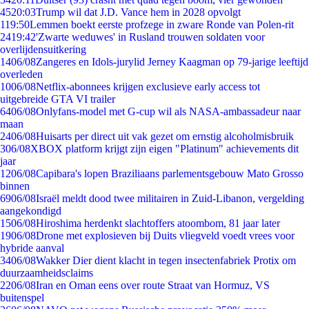
45
20:03
Trump wil dat J.D. Vance hem in 2028 opvolgt
1
19:50
Lemmen boekt eerste profzege in zware Ronde van Polen-rit
24
19:42
'Zwarte weduwes' in Rusland trouwen soldaten voor
overlijdensuitkering
14
06/08
Zangeres en Idols-jurylid Jerney Kaagman op 79-jarige leeftijd
overleden
10
06/08
Netflix-abonnees krijgen exclusieve early access tot
uitgebreide GTA VI trailer
64
06/08
Onlyfans-model met G-cup wil als NASA-ambassadeur naar
maan
24
06/08
Huisarts per direct uit vak gezet om ernstig alcoholmisbruik
3
06/08
XBOX platform krijgt zijn eigen "Platinum" achievements dit
jaar
12
06/08
Capibara's lopen Braziliaans parlementsgebouw Mato Grosso
binnen
69
06/08
Israël meldt dood twee militairen in Zuid-Libanon, vergelding
aangekondigd
15
06/08
Hiroshima herdenkt slachtoffers atoombom, 81 jaar later
19
06/08
Drone met explosieven bij Duits vliegveld voedt vrees voor
hybride aanval
34
06/08
Wakker Dier dient klacht in tegen insectenfabriek Protix om
duurzaamheidsclaims
22
06/08
Iran en Oman eens over route Straat van Hormuz, VS
buitenspel