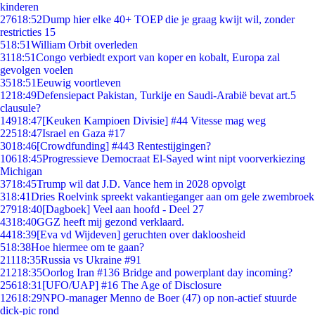
kinderen
276
18:52
Dump hier elke 40+ TOEP die je graag kwijt wil, zonder
restricties 15
5
18:51
William Orbit overleden
31
18:51
Congo verbiedt export van koper en kobalt, Europa zal
gevolgen voelen
35
18:51
Eeuwig voortleven
12
18:49
Defensiepact Pakistan, Turkije en Saudi-Arabië bevat art.5
clausule?
149
18:47
[Keuken Kampioen Divisie] #44 Vitesse mag weg
225
18:47
Israel en Gaza #17
30
18:46
[Crowdfunding] #443 Rentestijgingen?
106
18:45
Progressieve Democraat El-Sayed wint nipt voorverkiezing
Michigan
37
18:45
Trump wil dat J.D. Vance hem in 2028 opvolgt
3
18:41
Dries Roelvink spreekt vakantieganger aan om gele zwembroek
279
18:40
[Dagboek] Veel aan hoofd - Deel 27
43
18:40
GGZ heeft mij gezond verklaard.
44
18:39
[Eva vd Wijdeven] geruchten over dakloosheid
5
18:38
Hoe hiermee om te gaan?
211
18:35
Russia vs Ukraine #91
212
18:35
Oorlog Iran #136 Bridge and powerplant day incoming?
256
18:31
[UFO/UAP] #16 The Age of Disclosure
126
18:29
NPO-manager Menno de Boer (47) op non-actief stuurde
dick-pic rond