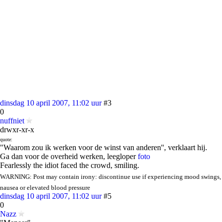
dinsdag 10 april 2007, 11:02 uur
#3
0
nuffniet
drwxr-xr-x
quote:
"Waarom zou ik werken voor de winst van anderen'', verklaart hij.
Ga dan voor de overheid werken, leegloper
foto
Fearlessly the idiot faced the crowd, smiling.
WARNING: Post may contain irony: discontinue use if experiencing mood swings,
nausea or elevated blood pressure
dinsdag 10 april 2007, 11:02 uur
#5
0
Nazz