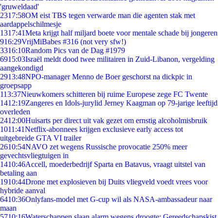
'gruweldaad'
23
17:58
OM eist TBS tegen verwarde man die agenten stak met
aardappelschilmesje
13
17:41
Meta krijgt half miljard boete voor mentale schade bij jongeren
9
16:29
VrijMiBabes #316 (not very sfw!)
33
16:10
Random Pics van de Dag #1979
69
15:03
Israël meldt dood twee militairen in Zuid-Libanon, vergelding
aangekondigd
29
13:48
NPO-manager Menno de Boer geschorst na dickpic in
groepsapp
1
13:37
Nieuwkomers schitteren bij ruime Europese zege FC Twente
14
12:19
Zangeres en Idols-jurylid Jerney Kaagman op 79-jarige leeftijd
overleden
24
12:00
Huisarts per direct uit vak gezet om ernstig alcoholmisbruik
10
11:41
Netflix-abonnees krijgen exclusieve early access tot
uitgebreide GTA VI trailer
26
10:54
NAVO zet wegens Russische provocatie 250% meer
gevechtsvliegtuigen in
14
10:46
Accell, moederbedrijf Sparta en Batavus, vraagt uitstel van
betaling aan
19
10:44
Drone met explosieven bij Duits vliegveld voedt vrees voor
hybride aanval
64
10:36
Onlyfans-model met G-cup wil als NASA-ambassadeur naar
maan
57
10:16
Waterschappen slaan alarm wegens droogte: Gereedschapskist