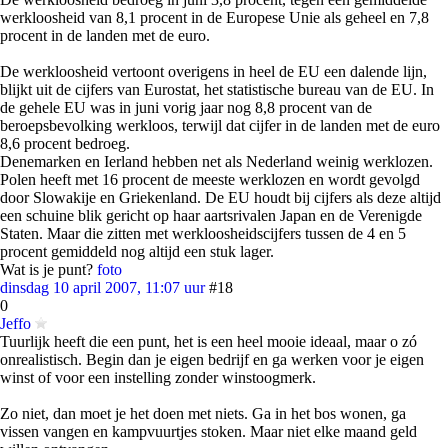
werkloosheid van 8,1 procent in de Europese Unie als geheel en 7,8
procent in de landen met de euro.
De werkloosheid vertoont overigens in heel de EU een dalende lijn,
blijkt uit de cijfers van Eurostat, het statistische bureau van de EU. In
de gehele EU was in juni vorig jaar nog 8,8 procent van de
beroepsbevolking werkloos, terwijl dat cijfer in de landen met de euro
8,6 procent bedroeg.
Denemarken en Ierland hebben net als Nederland weinig werklozen.
Polen heeft met 16 procent de meeste werklozen en wordt gevolgd
door Slowakije en Griekenland. De EU houdt bij cijfers als deze altijd
een schuine blik gericht op haar aartsrivalen Japan en de Verenigde
Staten. Maar die zitten met werkloosheidscijfers tussen de 4 en 5
procent gemiddeld nog altijd een stuk lager.
Wat is je punt?
foto
dinsdag 10 april 2007, 11:07 uur
#18
0
Jeffo
Tuurlijk heeft die een punt, het is een heel mooie ideaal, maar o zó
onrealistisch. Begin dan je eigen bedrijf en ga werken voor je eigen
winst of voor een instelling zonder winstoogmerk.
Zo niet, dan moet je het doen met niets. Ga in het bos wonen, ga
vissen vangen en kampvuurtjes stoken. Maar niet elke maand geld