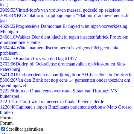
leeg
39
09:53
Vinted-foto's van vrouwen massaal gedeeld op seksfora
3
09:33
XBOX platform krijgt zijn eigen "Platinum" achievements dit
jaar
46
09:22
Progressieve Democraat El-Sayed wint nipt voorverkiezing
Michigan
34
08:18
Wakker Dier dient klacht in tegen insectenfabriek Protix om
duurzaamheidsclaims
85
04:44
'Witte' mannen discrimineren is volgens OM geen enkel
probleem
37
04:13
Random Pics van de Dag #1977
27
03:06
Doden bij Oekraïense droneaanvallen op Moskou en Sint-
Petersburg
34
01:01
Kind overleden na aanrijding door AH-bestelbus in Dordrecht
53
00:28
Van den Brink zet nog eens 14 gemeenten onder toezicht om
spreidingswet
22
22:50
Iran en Oman eens over route Straat van Hormuz, VS
buitenspel
2
22:17
Le Court wint na nerveuze finale, Pieterse derde
12
20:48
Capibara's lopen Braziliaans parlementsgebouw Mato Grosso
binnen
Forum
Forum
Scrollbar gebruiken