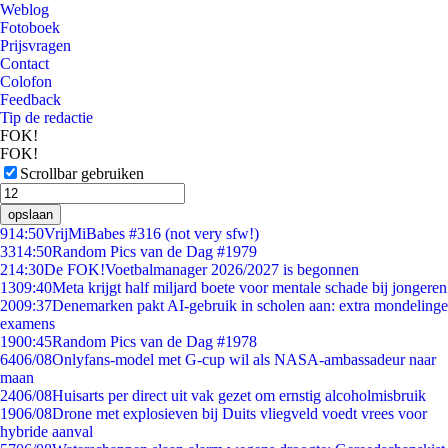
Weblog
Fotoboek
Prijsvragen
Contact
Colofon
Feedback
Tip de redactie
FOK!
FOK!
Scrollbar gebruiken
opslaan
9
14:50
VrijMiBabes #316 (not very sfw!)
33
14:50
Random Pics van de Dag #1979
2
14:30
De FOK!Voetbalmanager 2026/2027 is begonnen
13
09:40
Meta krijgt half miljard boete voor mentale schade bij jongeren
20
09:37
Denemarken pakt AI-gebruik in scholen aan: extra mondelinge
examens
19
00:45
Random Pics van de Dag #1978
64
06/08
Onlyfans-model met G-cup wil als NASA-ambassadeur naar
maan
24
06/08
Huisarts per direct uit vak gezet om ernstig alcoholmisbruik
19
06/08
Drone met explosieven bij Duits vliegveld voedt vrees voor
hybride aanval