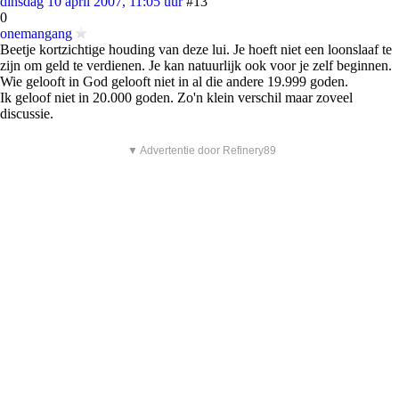
dinsdag 10 april 2007, 11:05 uur
#13
0
onemangang
Beetje kortzichtige houding van deze lui. Je hoeft niet een loonslaaf te
zijn om geld te verdienen. Je kan natuurlijk ook voor je zelf beginnen.
Wie gelooft in God gelooft niet in al die andere 19.999 goden.
Ik geloof niet in 20.000 goden. Zo'n klein verschil maar zoveel
discussie.
▼ Advertentie door Refinery89