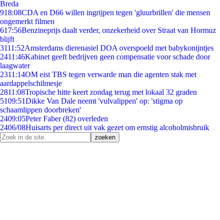
Breda
9
18:08
CDA en D66 willen ingrijpen tegen 'gluurbrillen' die mensen
ongemerkt filmen
6
17:56
Benzineprijs daalt verder, onzekerheid over Straat van Hormuz
blijft
31
11:52
Amsterdams dierenasiel DOA overspoeld met babykonijntjes
24
11:46
Kabinet geeft bedrijven geen compensatie voor schade door
laagwater
23
11:14
OM eist TBS tegen verwarde man die agenten stak met
aardappelschilmesje
28
11:08
Tropische hitte keert zondag terug met lokaal 32 graden
51
09:51
Dikke Van Dale neemt 'vulvalippen' op: 'stigma op
schaamlippen doorbreken'
24
09:05
Peter Faber (82) overleden
24
06/08
Huisarts per direct uit vak gezet om ernstig alcoholmisbruik