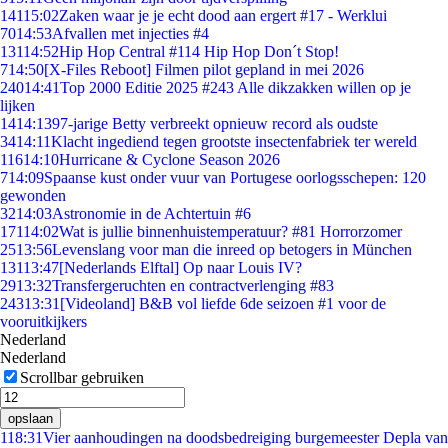
141
15:02
Zaken waar je je echt dood aan ergert #17 - Werklui
70
14:53
Afvallen met injecties #4
131
14:52
Hip Hop Central #114 Hip Hop Don´t Stop!
7
14:50
[X-Files Reboot] Filmen pilot gepland in mei 2026
240
14:41
Top 2000 Editie 2025 #243 Alle dikzakken willen op je
lijken
14
14:13
97-jarige Betty verbreekt opnieuw record als oudste
34
14:11
Klacht ingediend tegen grootste insectenfabriek ter wereld
116
14:10
Hurricane & Cyclone Season 2026
7
14:09
Spaanse kust onder vuur van Portugese oorlogsschepen: 120
gewonden
32
14:03
Astronomie in de Achtertuin #6
171
14:02
Wat is jullie binnenhuistemperatuur? #81 Horrorzomer
25
13:56
Levenslang voor man die inreed op betogers in München
131
13:47
[Nederlands Elftal] Op naar Louis IV?
29
13:32
Transfergeruchten en contractverlenging #83
243
13:31
[Videoland] B&B vol liefde 6de seizoen #1 voor de
vooruitkijkers
Nederland
Nederland
Scrollbar gebruiken
opslaan
1
18:31
Vier aanhoudingen na doodsbedreiging burgemeester Depla van