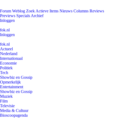
Forum
Weblog
Zoek
Actieve Items
Nieuws
Columns
Reviews
Previews
Specials
Archief
Inloggen
fok.nl
Inloggen
fok.nl
Actueel
Nederland
Internationaal
Economie
Politiek
Tech
Showbiz en Gossip
Opmerkelijk
Entertainment
Showbiz en Gossip
Muziek
Film
Televisie
Media & Cultuur
Bioscoopagenda