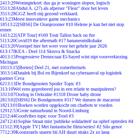
24
13:29
Woningtekort: dus ga je woningen slopen, logisch
55
13:28
Abdul A. (27) als afperser "Fleur" door het leven
35
13:28
GGZ heeft mij gezond verklaard.
6
13:23
Meest innovatieve game mechanics
185
13:22
[SBS6] De Oranjezomer #10 Helene je kan het niet stop
ermee
14
13:22
[ATP Tour] #169 Tosti Tallon back on fire
51
13:20
Covid19 the aftermath #17 bananenmilkshake
42
13:20
Voorspel hier het weer voor het gehele jaar 2026
6
13:17
IKEA - Deel 114 Skruva & Snacka
40
13:15
Progressieve Democraat El-Sayed wint nipt voorverkiezing
Michigan
101
13:15
[Breien] Deel 21, met zomerbreisels
30
13:14
Datalek bij Bol en Bijenkorf na cyberaanval op logistiek
partner Ceva
62
13:13
De Bondgenoten Spoiler Topic #3
3
13:10
Wel eens geprobeerd jou in een relatie te manipuleren?
33
13:07
Oorlog in Oekraïne #1318 Drone baby drone
28
13:02
[SBS6] De Bondgenoten #317 We dansen de macaroni
182
13:01
Boeken worden opgekocht om chatbots te voeden
129
12:53
Grote natuurbrand in Noord-Limburg
22
12:44
Goodvibes topic voor Troel #3
247
12:41
Sophie Straat mist 'publieke solidariteit' na ophef optreden #4
115
12:39
[Apple TV] Met fantastische films/series! #2 Silo genot
77
12:39
Koopzegels sparen bij AH duurt straks 2x zo lang