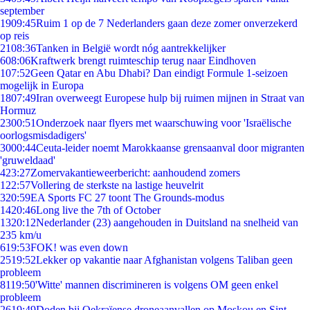
september
19
09:45
Ruim 1 op de 7 Nederlanders gaan deze zomer onverzekerd
op reis
21
08:36
Tanken in België wordt nóg aantrekkelijker
6
08:06
Kraftwerk brengt ruimteschip terug naar Eindhoven
1
07:52
Geen Qatar en Abu Dhabi? Dan eindigt Formule 1-seizoen
mogelijk in Europa
18
07:49
Iran overweegt Europese hulp bij ruimen mijnen in Straat van
Hormuz
23
00:51
Onderzoek naar flyers met waarschuwing voor 'Israëlische
oorlogsmisdadigers'
30
00:44
Ceuta-leider noemt Marokkaanse grensaanval door migranten
'gruweldaad'
4
23:27
Zomervakantieweerbericht: aanhoudend zomers
1
22:57
Vollering de sterkste na lastige heuvelrit
3
20:59
EA Sports FC 27 toont The Grounds-modus
14
20:46
Long live the 7th of October
13
20:12
Nederlander (23) aangehouden in Duitsland na snelheid van
235 km/u
6
19:53
FOK! was even down
25
19:52
Lekker op vakantie naar Afghanistan volgens Taliban geen
probleem
81
19:50
'Witte' mannen discrimineren is volgens OM geen enkel
probleem
26
19:49
Doden bij Oekraïense droneaanvallen op Moskou en Sint-