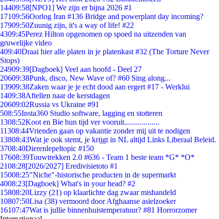
144
09:58
[NPO1] We zijn er bijna 2026 #1
171
09:56
Oorlog Iran #136 Bridge and powerplant day incoming?
179
09:50
Zuunig zijn, it's a way of life! #22
43
09:45
Perez Hilton opgenomen op spoed na uitzenden van
gruwelijke video
4
09:40
Draai hier alle platen in je platenkast #32 (The Torture Never
Stops)
249
09:39
[Dagboek] Veel aan hoofd - Deel 27
206
09:38
Punk, disco, New Wave of? #60 Sing along...
139
09:38
Zaken waar je je echt dood aan ergert #17 - Werklui
14
09:38
Aftellen naar de kerstdagen
206
09:02
Russia vs Ukraine #91
5
08:55
Insta360 Studio software, lagging en stotteren
13
08:52
Koot en Bie hun tijd ver vooruit..................
113
08:44
Vrienden gaan op vakantie zonder mij uit te nodigen
138
08:43
Wat je ook stemt, je krijgt in NL altijd Links Liberaal Beleid.
37
08:40
Dierenlepeltopic #150
176
08:39
Touwtrekken 2.0 #636 - Team 1 beste team *G* *O*
21
08:28
[2026/2027] Eredivisietoto #1
150
08:25
"Niche"-historische producten in de supermarkt
40
08:23
[Dagboek] What's in your head? #2
158
08:20
Lizzy (21) op klaarlichte dag zwaar mishandeld
108
07:50
Lisa (38) vermoord door Afghaanse asielzoeker
161
07:47
Wat is jullie binnenhuistemperatuur? #81 Horrorzomer
Internationaal