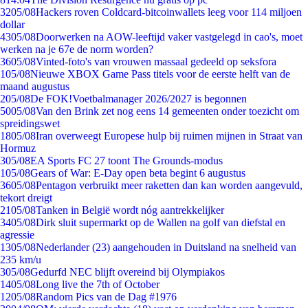
32
05/08
Hackers roven Coldcard-bitcoinwallets leeg voor 114 miljoen
dollar
43
05/08
Doorwerken na AOW-leeftijd vaker vastgelegd in cao's, moet
werken na je 67e de norm worden?
36
05/08
Vinted-foto's van vrouwen massaal gedeeld op seksfora
1
05/08
Nieuwe XBOX Game Pass titels voor de eerste helft van de
maand augustus
2
05/08
De FOK!Voetbalmanager 2026/2027 is begonnen
50
05/08
Van den Brink zet nog eens 14 gemeenten onder toezicht om
spreidingswet
18
05/08
Iran overweegt Europese hulp bij ruimen mijnen in Straat van
Hormuz
3
05/08
EA Sports FC 27 toont The Grounds-modus
1
05/08
Gears of War: E-Day open beta begint 6 augustus
36
05/08
Pentagon verbruikt meer raketten dan kan worden aangevuld,
tekort dreigt
21
05/08
Tanken in België wordt nóg aantrekkelijker
34
05/08
Dirk sluit supermarkt op de Wallen na golf van diefstal en
agressie
13
05/08
Nederlander (23) aangehouden in Duitsland na snelheid van
235 km/u
3
05/08
Gedurfd NEC blijft overeind bij Olympiakos
14
05/08
Long live the 7th of October
12
05/08
Random Pics van de Dag #1976