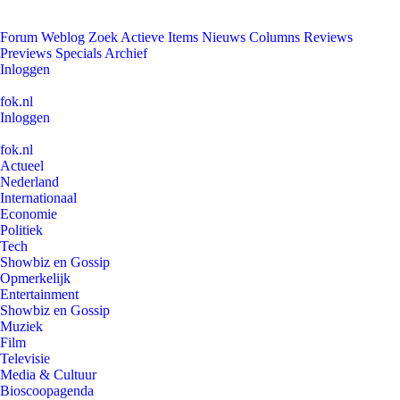
Forum
Weblog
Zoek
Actieve Items
Nieuws
Columns
Reviews
Previews
Specials
Archief
Inloggen
fok.nl
Inloggen
fok.nl
Actueel
Nederland
Internationaal
Economie
Politiek
Tech
Showbiz en Gossip
Opmerkelijk
Entertainment
Showbiz en Gossip
Muziek
Film
Televisie
Media & Cultuur
Bioscoopagenda