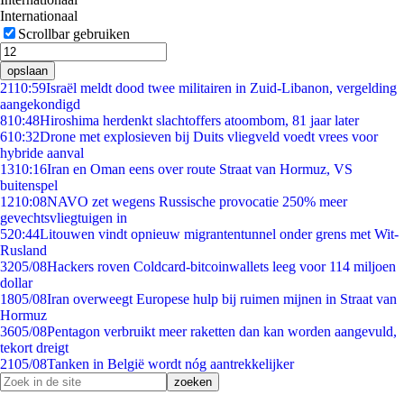
Internationaal
Scrollbar gebruiken
opslaan
21
10:59
Israël meldt dood twee militairen in Zuid-Libanon, vergelding
aangekondigd
8
10:48
Hiroshima herdenkt slachtoffers atoombom, 81 jaar later
6
10:32
Drone met explosieven bij Duits vliegveld voedt vrees voor
hybride aanval
13
10:16
Iran en Oman eens over route Straat van Hormuz, VS
buitenspel
12
10:08
NAVO zet wegens Russische provocatie 250% meer
gevechtsvliegtuigen in
5
20:44
Litouwen vindt opnieuw migrantentunnel onder grens met Wit-
Rusland
32
05/08
Hackers roven Coldcard-bitcoinwallets leeg voor 114 miljoen
dollar
18
05/08
Iran overweegt Europese hulp bij ruimen mijnen in Straat van
Hormuz
36
05/08
Pentagon verbruikt meer raketten dan kan worden aangevuld,
tekort dreigt
21
05/08
Tanken in België wordt nóg aantrekkelijker