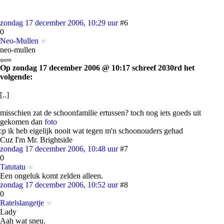
zondag 17 december 2006, 10:29 uur
#6
0
Neo-Mullen
neo-mullen
quote:
Op zondag 17 december 2006 @ 10:17 schreef 2030rd het
volgende:
[..]
misschien zat de schoonfamilie ertussen? toch nog iets goeds uit
gekomen dan
foto
:p ik heb eigelijk nooit wat tegen m'n schoonouders gehad
Cuz I'm Mr. Brightside
zondag 17 december 2006, 10:48 uur
#7
0
Tatutatu
Een ongeluk komt zelden alleen.
zondag 17 december 2006, 10:52 uur
#8
0
Ratelslangetje
Lady
Aah wat sneu.