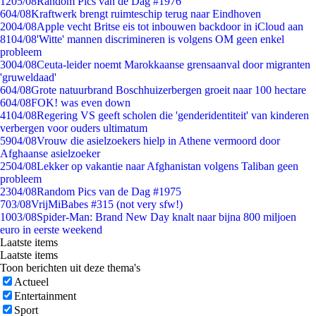
12
05/08
Random Pics van de Dag #1976
6
04/08
Kraftwerk brengt ruimteschip terug naar Eindhoven
20
04/08
Apple vecht Britse eis tot inbouwen backdoor in iCloud aan
81
04/08
'Witte' mannen discrimineren is volgens OM geen enkel
probleem
30
04/08
Ceuta-leider noemt Marokkaanse grensaanval door migranten
'gruweldaad'
6
04/08
Grote natuurbrand Boschhuizerbergen groeit naar 100 hectare
6
04/08
FOK! was even down
41
04/08
Regering VS geeft scholen die 'genderidentiteit' van kinderen
verbergen voor ouders ultimatum
59
04/08
Vrouw die asielzoekers hielp in Athene vermoord door
Afghaanse asielzoeker
25
04/08
Lekker op vakantie naar Afghanistan volgens Taliban geen
probleem
23
04/08
Random Pics van de Dag #1975
7
03/08
VrijMiBabes #315 (not very sfw!)
10
03/08
Spider-Man: Brand New Day knalt naar bijna 800 miljoen
euro in eerste weekend
Laatste items
Laatste items
Toon berichten uit deze thema's
Actueel
Entertainment
Sport