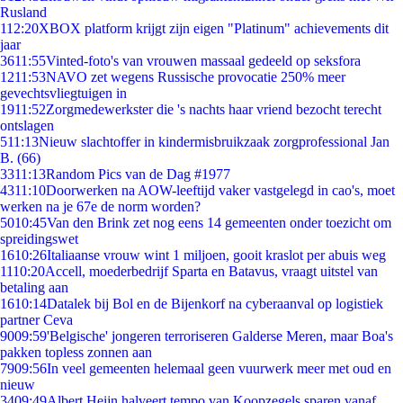
Rusland
1
12:20
XBOX platform krijgt zijn eigen "Platinum" achievements dit
jaar
36
11:55
Vinted-foto's van vrouwen massaal gedeeld op seksfora
12
11:53
NAVO zet wegens Russische provocatie 250% meer
gevechtsvliegtuigen in
19
11:52
Zorgmedewerkster die 's nachts haar vriend bezocht terecht
ontslagen
5
11:13
Nieuw slachtoffer in kindermisbruikzaak zorgprofessional Jan
B. (66)
33
11:13
Random Pics van de Dag #1977
43
11:10
Doorwerken na AOW-leeftijd vaker vastgelegd in cao's, moet
werken na je 67e de norm worden?
50
10:45
Van den Brink zet nog eens 14 gemeenten onder toezicht om
spreidingswet
16
10:26
Italiaanse vrouw wint 1 miljoen, gooit kraslot per abuis weg
11
10:20
Accell, moederbedrijf Sparta en Batavus, vraagt uitstel van
betaling aan
16
10:14
Datalek bij Bol en de Bijenkorf na cyberaanval op logistiek
partner Ceva
90
09:59
'Belgische' jongeren terroriseren Galderse Meren, maar Boa's
pakken topless zonnen aan
79
09:56
In veel gemeenten helemaal geen vuurwerk meer met oud en
nieuw
34
09:49
Albert Heijn halveert tempo van Koopzegels sparen vanaf