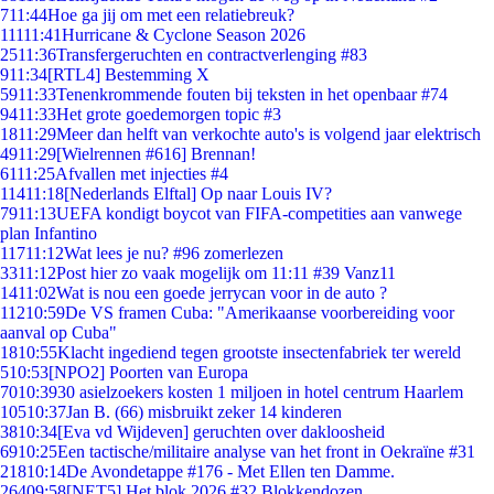
7
11:44
Hoe ga jij om met een relatiebreuk?
111
11:41
Hurricane & Cyclone Season 2026
25
11:36
Transfergeruchten en contractverlenging #83
9
11:34
[RTL4] Bestemming X
59
11:33
Tenenkrommende fouten bij teksten in het openbaar #74
94
11:33
Het grote goedemorgen topic #3
18
11:29
Meer dan helft van verkochte auto's is volgend jaar elektrisch
49
11:29
[Wielrennen #616] Brennan!
61
11:25
Afvallen met injecties #4
114
11:18
[Nederlands Elftal] Op naar Louis IV?
79
11:13
UEFA kondigt boycot van FIFA-competities aan vanwege
plan Infantino
117
11:12
Wat lees je nu? #96 zomerlezen
33
11:12
Post hier zo vaak mogelijk om 11:11 #39 Vanz11
14
11:02
Wat is nou een goede jerrycan voor in de auto ?
112
10:59
De VS framen Cuba: "Amerikaanse voorbereiding voor
aanval op Cuba"
18
10:55
Klacht ingediend tegen grootste insectenfabriek ter wereld
5
10:53
[NPO2] Poorten van Europa
70
10:39
30 asielzoekers kosten 1 miljoen in hotel centrum Haarlem
105
10:37
Jan B. (66) misbruikt zeker 14 kinderen
38
10:34
[Eva vd Wijdeven] geruchten over dakloosheid
69
10:25
Een tactische/militaire analyse van het front in Oekraïne #31
218
10:14
De Avondetappe #176 - Met Ellen ten Damme.
264
09:58
[NET5] Het blok 2026 #32 Blokkendozen