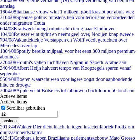
20
04/08
OM: vierde verdachte (18) vast op verdenking van beramen
aanslag
16
04/08
Italiaanse vrouw wint 1 miljoen, gooit kraslot per abuis weg
31
04/08
Spaanse politie: minstens tien voor terrorisme veroordeelden
onder migranten Ceuta
6
04/08
Kraftwerk brengt ruimteschip terug naar Eindhoven
1
04/08
Reusser wint tijdrit en neemt geel over, Nooijen knap tweede
7
04/08
Vakantiekiekje Verstappen en Wolff voedt geruchten over
Mercedes-overstap
18
04/08
Spotify bereikt mijlpaal, voor het eerst 300 miljoen premium-
abonnees
27
04/08
Houthi's vallen luchthaven Najran in Saoedi-Arabië aan
34
04/08
Albert Heijn halveert tempo van Koopzegels sparen vanaf
september
55
04/08
Boeren waarschuwen voor lagere oogst door aanhoudende
hitte en droogte
20
04/08
Apple vecht Britse eis tot inbouwen backdoor in iCloud aan
Actieve items
Actieve items
Scrollbar gebruiken
opslaan
20
13:44
Wakker Dier dient klacht in tegen insectenfabriek Protix om
duurzaamheidsclaims
6
13:43
Capibara's lopen Braziliaans parlementsgebouw Mato Grosso