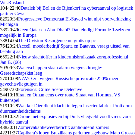
Wit-Rusland
1044
22:40
Datalek bij Bol en de Bijenkorf na cyberaanval op logistiek
partner Ceva
829
20:34
Progressieve Democraat El-Sayed wint nipt voorverkiezing
Michigan
789
20:49
Geen Qatar en Abu Dhabi? Dan eindigt Formule 1-seizoen
mogelijk in Europa
788
14:04
The Division Resurgence nu gratis op pc
764
20:24
Accell, moederbedrijf Sparta en Batavus, vraagt uitstel van
betaling aan
659
22:14
Nieuw slachtoffer in kindermisbruikzaak zorgprofessional
Jan B. (66)
593
09:33
Waterschappen slaan alarm wegens droogte:
Gereedschapskist leeg
570
10:08
NAVO zet wegens Russische provocatie 250% meer
gevechtsvliegtuigen in
549
07:00
Forensics: Crime Scene Detective
544
10:16
Iran en Oman eens over route Straat van Hormuz, VS
buitenspel
519
10:28
Wakker Dier dient klacht in tegen insectenfabriek Protix om
duurzaamheidsclaims
518
10:32
Drone met explosieven bij Duits vliegveld voedt vrees voor
hybride aanval
438
20:11
Zomervakantieweerbericht: aanhoudend zomers
422
11:27
Capibara's lopen Braziliaans parlementsgebouw Mato Grosso