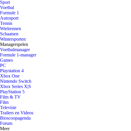
Sport
Voetbal
Formule 1
Autosport
Tennis
Wielrennen
Schaatsen
Wintersporten
Managerspelen
Voetbalmanager
Formule 1-manager
Games
PC
Playstation 4
Xbox One
Nintendo Switch
Xbox Series X|S
PlayStation 5
Film & TV
Film
Televisie
Trailers en Videos
Bioscoopagenda
Forum
Meer