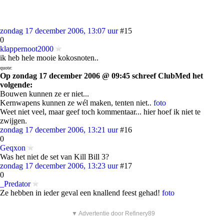
zondag 17 december 2006, 13:07 uur
#15
0
klappernoot2000
ik heb hele mooie kokosnoten..
quote:
Op zondag 17 december 2006 @ 09:45 schreef ClubMed het
volgende:
Bouwen kunnen ze er niet...
Kernwapens kunnen ze wél maken, tenten niet..
foto
Weet niet veel, maar geef toch kommentaar... hier hoef ik niet te
zwijgen.
zondag 17 december 2006, 13:21 uur
#16
0
Geqxon
Was het niet de set van Kill Bill 3?
zondag 17 december 2006, 13:23 uur
#17
0
_Predator
Ze hebben in ieder geval een knallend feest gehad!
foto
▼ Advertentie door Refinery89