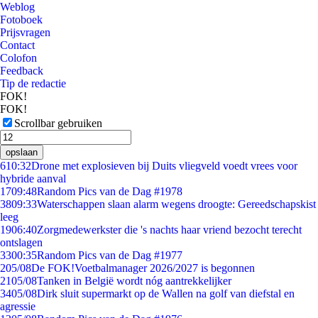
Weblog
Fotoboek
Prijsvragen
Contact
Colofon
Feedback
Tip de redactie
FOK!
FOK!
Scrollbar gebruiken
opslaan
6
10:32
Drone met explosieven bij Duits vliegveld voedt vrees voor
hybride aanval
17
09:48
Random Pics van de Dag #1978
38
09:33
Waterschappen slaan alarm wegens droogte: Gereedschapskist
leeg
19
06:40
Zorgmedewerkster die 's nachts haar vriend bezocht terecht
ontslagen
33
00:35
Random Pics van de Dag #1977
2
05/08
De FOK!Voetbalmanager 2026/2027 is begonnen
21
05/08
Tanken in België wordt nóg aantrekkelijker
34
05/08
Dirk sluit supermarkt op de Wallen na golf van diefstal en
agressie