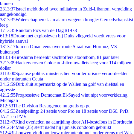
binnen
23
13:37
Israël meldt dood twee militairen in Zuid-Libanon, vergelding
aangekondigd
38
13:35
Waterschappen slaan alarm wegens droogte: Gereedschapskist
leeg
17
13:35
Random Pics van de Dag #1978
6
13:18
Drone met explosieven bij Duits vliegveld voedt vrees voor
hybride aanval
13
13:17
Iran en Oman eens over route Straat van Hormuz, VS
buitenspel
8
13:14
Hiroshima herdenkt slachtoffers atoombom, 81 jaar later
32
13:09
Hackers roven Coldcard-bitcoinwallets leeg voor 114 miljoen
dollar
31
13:00
Spaanse politie: minstens tien voor terrorisme veroordeelden
onder migranten Ceuta
34
12:59
Dirk sluit supermarkt op de Wallen na golf van diefstal en
agressie
42
12:55
Progressieve Democraat El-Sayed wint nipt voorverkiezing
Michigan
8
12:53
The Division Resurgence nu gratis op pc
64
12:53
Zetelpeiling: 24 zetels voor Pro en 18 zetels voor D66, FvD,
JA21 en PVV
31
12:47
Kind overleden na aanrijding door AH-bestelbus in Dordrecht
49
12:44
Man (25) sterft nadat hij lijm als condoom gebruikt
5
12:43
Litouwen vindt opnieuw migrantentunnel onder grens met Wit-