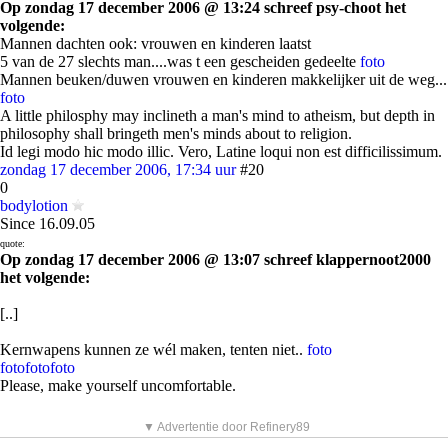
Op zondag 17 december 2006 @ 13:24 schreef psy-choot het
volgende:
Mannen dachten ook: vrouwen en kinderen laatst
5 van de 27 slechts man....was t een gescheiden gedeelte
foto
Mannen beuken/duwen vrouwen en kinderen makkelijker uit de weg...
foto
A little philosphy may inclineth a man's mind to atheism, but depth in
philosophy shall bringeth men's minds about to religion.
Id legi modo hic modo illic. Vero, Latine loqui non est difficilissimum.
zondag 17 december 2006, 17:34 uur
#20
0
bodylotion
Since 16.09.05
quote:
Op zondag 17 december 2006 @ 13:07 schreef klappernoot2000
het volgende:
[..]
Kernwapens kunnen ze wél maken, tenten niet..
foto
foto
foto
foto
Please, make yourself uncomfortable.
▼ Advertentie door Refinery89