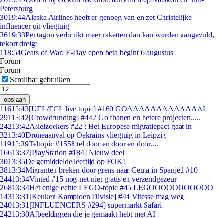
Petersburg
30
19:44
Alaska Airlines heeft er genoeg van en zet Christelijke
influencer uit vliegtuig
36
19:33
Pentagon verbruikt meer raketten dan kan worden aangevuld,
tekort dreigt
1
18:54
Gears of War: E-Day open beta begint 6 augustus
Forum
Forum
Scrollbar gebruiken
opslaan
116
13:43
[UEL/ECL live topic] #160 GOAAAAAAAAAAAAAL
291
13:42
[Crowdfunding] #442 Golfbanen en betere projecten.....
242
13:42
Asielzoekers #22 : Het Europese migratiepact gaat in
32
13:40
Droneaanval op Oekrains vliegtuig in Leipzig
119
13:39
Teltopic #1558 tel door en door en door....
166
13:37
[PlayStation #184] Nieuw deel
30
13:35
De gemiddelde leeftijd op FOK!
38
13:34
Migranten breken door grens naar Ceuta in Spanje,l #10
244
13:34
Vinted #15 nog-net-niet gratis en verzendgezeur
268
13:34
Het enige echte LEGO-topic #45 LEGOOOOOOOOOOO
143
13:31
[Keuken Kampioen Divisie] #44 Vitesse mag weg
240
13:31
[INFLUENCERS #294] supermarkt Safari
242
13:30
Afbeeldingen die je gemaakt hebt met AI