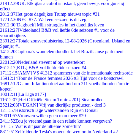
219
12:39
GR: Elk glas alcohol is riskant, geen bewijs voor gunstig
effect
20
12:37
Het grote dagelijkse Trump nieuws topic #31
177
12:30
NEC #77: Wat een seizoen is dit zeg
20
12:30
[Dagboek] Mijn struggles in het dagelijks leven
216
12:27
[Videoland] B&B vol liefde 6de seizoen #1 voor de
vooruitkijkers
239
12:27
Totale zonsverduistering 12-08-2026 (Groenland, IJsland en
Spanje) #1
14
12:20
Capibara's wandelen doodleuk het Braziliaanse parlement
binnen
220
12:20
Nederland stevent af op watertekort
86
12:17
[RTL] B&B vol liefde 6de seizoen #4
171
12:15
[AMV] VS #1312 spammers van de internationale rechtsorde
159
12:14
Tour de France femmes 2026 #3 Tijd voor de borstcrawl
168
12:12
Gianni Infantino doet aanbod om 211 voetbalbonden 'om te
kopen'
100
12:11
[La Liga #177]
116
12:07
[Het Officiële Steam Topic #201] Steamrolled
252
12:03
[VEGAN] Vrij van dierlijke producten - deel 3
12
11:57
Historisch lage waterstanden Rijn en Donau
290
11:53
Vrouwen willen geen man meer #29
24
11:52
Zou je vreemdgaan in een relatie kunnen vergeven?
10
11:51
Wat is dit jaar de ultieme zomerhit?
88
11:51
Zelfrijdende Tesla's mogen de weg op in Nederland #2