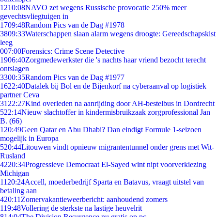
12
10:08
NAVO zet wegens Russische provocatie 250% meer
gevechtsvliegtuigen in
17
09:48
Random Pics van de Dag #1978
38
09:33
Waterschappen slaan alarm wegens droogte: Gereedschapskist
leeg
0
07:00
Forensics: Crime Scene Detective
19
06:40
Zorgmedewerkster die 's nachts haar vriend bezocht terecht
ontslagen
33
00:35
Random Pics van de Dag #1977
16
22:40
Datalek bij Bol en de Bijenkorf na cyberaanval op logistiek
partner Ceva
31
22:27
Kind overleden na aanrijding door AH-bestelbus in Dordrecht
5
22:14
Nieuw slachtoffer in kindermisbruikzaak zorgprofessional Jan
B. (66)
1
20:49
Geen Qatar en Abu Dhabi? Dan eindigt Formule 1-seizoen
mogelijk in Europa
5
20:44
Litouwen vindt opnieuw migrantentunnel onder grens met Wit-
Rusland
42
20:34
Progressieve Democraat El-Sayed wint nipt voorverkiezing
Michigan
11
20:24
Accell, moederbedrijf Sparta en Batavus, vraagt uitstel van
betaling aan
4
20:11
Zomervakantieweerbericht: aanhoudend zomers
1
19:48
Vollering de sterkste na lastige heuvelrit
8
14:04
The Division Resurgence nu gratis op pc