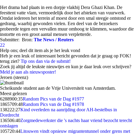
Het drama had plaats in een dorpje vlakbij Dera Ghazi Khan. De
feesttent vatte vlam, vermoedelijk door het afsteken van vuurwerk.
Omdat iedereen het terrein af moest door een smal steegje ontstond er
gedrang, waarbij gewonden vielen. Een deel van de bezoekers
probeerde tegen een vervallen muur omhoog te klimmen, waardoor die
instortte en een groot aantal mensen verpletterde.
Submitter:
Bron:
The News / Reuters
22
Help ons; deel dit item als je het leuk vond
Heb je een leuk of interessant bericht gevonden dat je graag op FOK!
terug ziet?
Tip ons dan via de submit!
Zoek jij altijd de leukste nieuwtjes en kun je daar leuk over schrijven?
Meld je aan als nieuwsposter!
Jeroen (steenz)
Scheikunde student aan de Vrije Universiteit van Amsterdam.
Meest gelezen
62889
00:35
Random Pics van de Dag #1977
18657
09:48
Random Pics van de Dag #1978
1382
22:27
Kind overleden na aanrijding door AH-bestelbus in
Dordrecht
1365
06:40
Zorgmedewerkster die 's nachts haar vriend bezocht terecht
ontslagen
1057
20:44
Litouwen vindt opnieuw migrantentunnel onder grens met