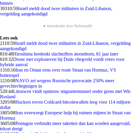
binnen
393
10:59
Israël meldt dood twee militairen in Zuid-Libanon,
vergelding aangekondigd
▼ Advertentie door Refinery89
Lees ook
21
10:59
Israël meldt dood twee militairen in Zuid-Libanon, vergelding
aangekondigd
8
10:48
Hiroshima herdenkt slachtoffers atoombom, 81 jaar later
6
10:32
Drone met explosieven bij Duits vliegveld voedt vrees voor
hybride aanval
13
10:16
Iran en Oman eens over route Straat van Hormuz, VS
buitenspel
12
10:08
NAVO zet wegens Russische provocatie 250% meer
gevechtsvliegtuigen in
5
20:44
Litouwen vindt opnieuw migrantentunnel onder grens met Wit-
Rusland
32
05/08
Hackers roven Coldcard-bitcoinwallets leeg voor 114 miljoen
dollar
18
05/08
Iran overweegt Europese hulp bij ruimen mijnen in Straat van
Hormuz
36
05/08
Pentagon verbruikt meer raketten dan kan worden aangevuld,
tekort dreigt