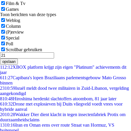
Film & Tv
Games
Toon berichten van deze types
Weblog
Column
(P)review
Special
Poll
Scrollbar gebruiken
opslaan
1
12:12
XBOX platform krijgt zijn eigen "Platinum" achievements dit
jaar
6
11:27
Capibara's lopen Braziliaans parlementsgebouw Mato Grosso
binnen
23
10:59
Israël meldt dood twee militairen in Zuid-Libanon, vergelding
aangekondigd
8
10:48
Hiroshima herdenkt slachtoffers atoombom, 81 jaar later
6
10:32
Drone met explosieven bij Duits vliegveld voedt vrees voor
hybride aanval
20
10:28
Wakker Dier dient klacht in tegen insectenfabriek Protix om
duurzaamheidsclaims
13
10:16
Iran en Oman eens over route Straat van Hormuz, VS
buitenspel