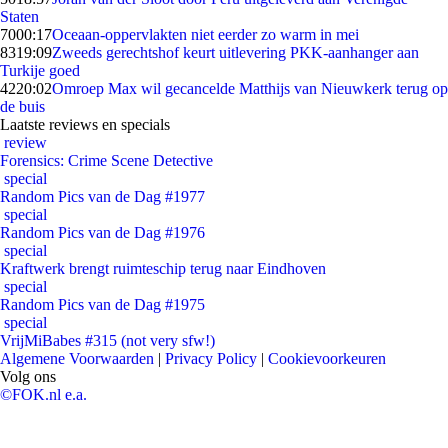
Staten
70
00:17
Oceaan-oppervlakten niet eerder zo warm in mei
83
19:09
Zweeds gerechtshof keurt uitlevering PKK-aanhanger aan
Turkije goed
42
20:02
Omroep Max wil gecancelde Matthijs van Nieuwkerk terug op
de buis
Laatste reviews en specials
review
Forensics: Crime Scene Detective
special
Random Pics van de Dag #1977
special
Random Pics van de Dag #1976
special
Kraftwerk brengt ruimteschip terug naar Eindhoven
special
Random Pics van de Dag #1975
special
VrijMiBabes #315 (not very sfw!)
Algemene Voorwaarden
|
Privacy Policy
|
Cookievoorkeuren
Volg ons
©FOK.nl e.a.