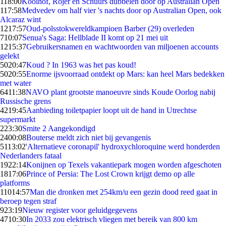
1
18:00
Koolhof, Rojer en Schuurs dubbelen door op Australian Open
1
17:58
Medvedev om half vier 's nachts door op Australian Open, ook
Alcaraz wint
12
17:57
Oud-polsstokwereldkampioen Barber (29) overleden
7
10:07
Senua's Saga: Hellblade II komt op 21 mei uit
12
15:37
Gebruikersnamen en wachtwoorden van miljoenen accounts
gelekt
50
20:47
Koud ? In 1963 was het pas koud!
50
20:55
Enorme ijsvoorraad ontdekt op Mars: kan heel Mars bedekken
met water
64
11:38
NAVO plant grootste manoeuvre sinds Koude Oorlog nabij
Russische grens
42
19:45
Aanbieding toiletpapier loopt uit de hand in Utrechtse
supermarkt
2
23:30
Smite 2 Aangekondigd
24
00:08
Bouterse meldt zich niet bij gevangenis
51
13:02
'Alternatieve coronapil' hydroxychloroquine werd honderden
Nederlanders fataal
19
22:14
Konijnen op Texels vakantiepark mogen worden afgeschoten
18
17:06
Prince of Persia: The Lost Crown krijgt demo op alle
platforms
110
14:57
Man die dronken met 254km/u een gezin dood reed gaat in
beroep tegen straf
9
23:19
Nieuw register voor geluidgegevens
47
10:30
In 2033 zou elektrisch vliegen met bereik van 800 km