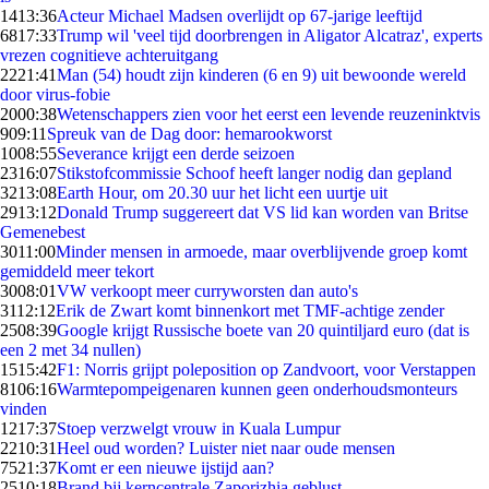
14
13:36
Acteur Michael Madsen overlijdt op 67-jarige leeftijd
68
17:33
Trump wil 'veel tijd doorbrengen in Aligator Alcatraz', experts
vrezen cognitieve achteruitgang
22
21:41
Man (54) houdt zijn kinderen (6 en 9) uit bewoonde wereld
door virus-fobie
20
00:38
Wetenschappers zien voor het eerst een levende reuzeninktvis
9
09:11
Spreuk van de Dag door: hemarookworst
10
08:55
Severance krijgt een derde seizoen
23
16:07
Stikstofcommissie Schoof heeft langer nodig dan gepland
32
13:08
Earth Hour, om 20.30 uur het licht een uurtje uit
29
13:12
Donald Trump suggereert dat VS lid kan worden van Britse
Gemenebest
30
11:00
Minder mensen in armoede, maar overblijvende groep komt
gemiddeld meer tekort
30
08:01
VW verkoopt meer curryworsten dan auto's
31
12:12
Erik de Zwart komt binnenkort met TMF-achtige zender
25
08:39
Google krijgt Russische boete van 20 quintiljard euro (dat is
een 2 met 34 nullen)
15
15:42
F1: Norris grijpt poleposition op Zandvoort, voor Verstappen
81
06:16
Warmtepompeigenaren kunnen geen onderhoudsmonteurs
vinden
12
17:37
Stoep verzwelgt vrouw in Kuala Lumpur
22
10:31
Heel oud worden? Luister niet naar oude mensen
75
21:37
Komt er een nieuwe ijstijd aan?
25
10:18
Brand bij kerncentrale Zaporizhia geblust