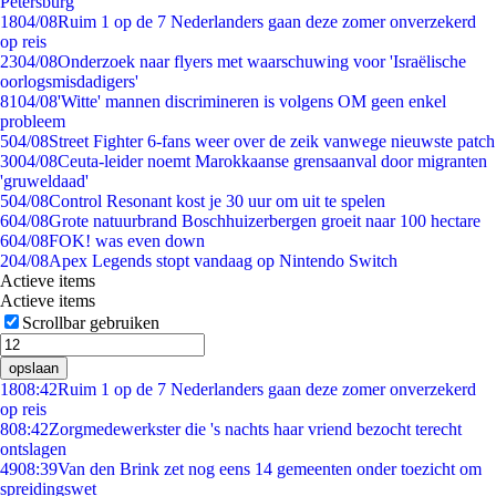
Petersburg
18
04/08
Ruim 1 op de 7 Nederlanders gaan deze zomer onverzekerd
op reis
23
04/08
Onderzoek naar flyers met waarschuwing voor 'Israëlische
oorlogsmisdadigers'
81
04/08
'Witte' mannen discrimineren is volgens OM geen enkel
probleem
5
04/08
Street Fighter 6-fans weer over de zeik vanwege nieuwste patch
30
04/08
Ceuta-leider noemt Marokkaanse grensaanval door migranten
'gruweldaad'
5
04/08
Control Resonant kost je 30 uur om uit te spelen
6
04/08
Grote natuurbrand Boschhuizerbergen groeit naar 100 hectare
6
04/08
FOK! was even down
2
04/08
Apex Legends stopt vandaag op Nintendo Switch
Actieve items
Actieve items
Scrollbar gebruiken
opslaan
18
08:42
Ruim 1 op de 7 Nederlanders gaan deze zomer onverzekerd
op reis
8
08:42
Zorgmedewerkster die 's nachts haar vriend bezocht terecht
ontslagen
49
08:39
Van den Brink zet nog eens 14 gemeenten onder toezicht om
spreidingswet