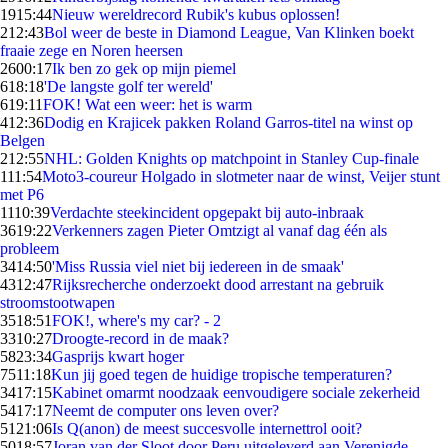
19
15:44
Nieuw wereldrecord Rubik's kubus oplossen!
2
12:43
Bol weer de beste in Diamond League, Van Klinken boekt
fraaie zege en Noren heersen
26
00:17
Ik ben zo gek op mijn piemel
6
18:18
'De langste golf ter wereld'
6
19:11
FOK! Wat een weer: het is warm
4
12:36
Dodig en Krajicek pakken Roland Garros-titel na winst op
Belgen
2
12:55
NHL: Golden Knights op matchpoint in Stanley Cup-finale
1
11:54
Moto3-coureur Holgado in slotmeter naar de winst, Veijer stunt
met P6
11
10:39
Verdachte steekincident opgepakt bij auto-inbraak
36
19:22
Verkenners zagen Pieter Omtzigt al vanaf dag één als
probleem
34
14:50
'Miss Russia viel niet bij iedereen in de smaak'
43
12:47
Rijksrecherche onderzoekt dood arrestant na gebruik
stroomstootwapen
35
18:51
FOK!, where's my car? - 2
33
10:27
Droogte-record in de maak?
58
23:34
Gasprijs kwart hoger
75
11:18
Kun jij goed tegen de huidige tropische temperaturen?
34
17:15
Kabinet omarmt noodzaak eenvoudigere sociale zekerheid
54
17:17
Neemt de computer ons leven over?
51
21:06
Is Q(anon) de meest succesvolle internettrol ooit?
50
18:57
Joran van der Sloot door Peru uitgeleverd aan Verenigde