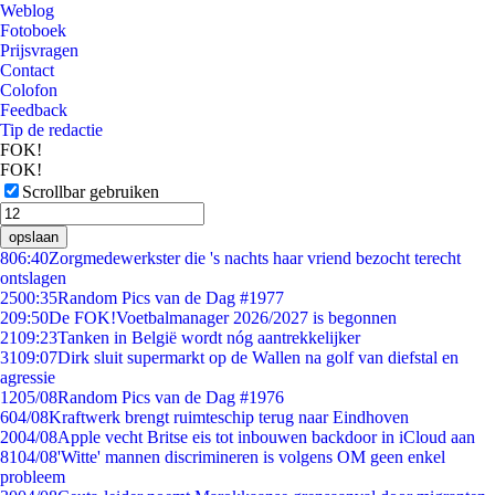
Weblog
Fotoboek
Prijsvragen
Contact
Colofon
Feedback
Tip de redactie
FOK!
FOK!
Scrollbar gebruiken
opslaan
8
06:40
Zorgmedewerkster die 's nachts haar vriend bezocht terecht
ontslagen
25
00:35
Random Pics van de Dag #1977
2
09:50
De FOK!Voetbalmanager 2026/2027 is begonnen
21
09:23
Tanken in België wordt nóg aantrekkelijker
31
09:07
Dirk sluit supermarkt op de Wallen na golf van diefstal en
agressie
12
05/08
Random Pics van de Dag #1976
6
04/08
Kraftwerk brengt ruimteschip terug naar Eindhoven
20
04/08
Apple vecht Britse eis tot inbouwen backdoor in iCloud aan
81
04/08
'Witte' mannen discrimineren is volgens OM geen enkel
probleem