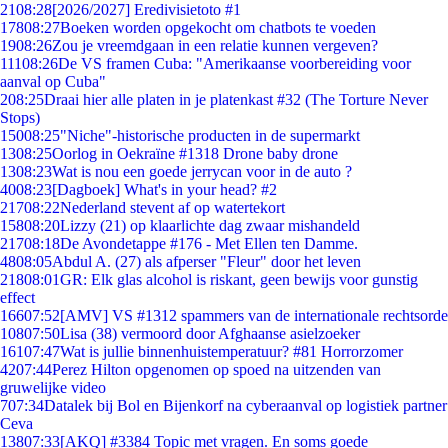
21
08:28
[2026/2027] Eredivisietoto #1
178
08:27
Boeken worden opgekocht om chatbots te voeden
19
08:26
Zou je vreemdgaan in een relatie kunnen vergeven?
111
08:26
De VS framen Cuba: "Amerikaanse voorbereiding voor
aanval op Cuba"
2
08:25
Draai hier alle platen in je platenkast #32 (The Torture Never
Stops)
150
08:25
"Niche"-historische producten in de supermarkt
13
08:25
Oorlog in Oekraïne #1318 Drone baby drone
13
08:23
Wat is nou een goede jerrycan voor in de auto ?
40
08:23
[Dagboek] What's in your head? #2
217
08:22
Nederland stevent af op watertekort
158
08:20
Lizzy (21) op klaarlichte dag zwaar mishandeld
217
08:18
De Avondetappe #176 - Met Ellen ten Damme.
48
08:05
Abdul A. (27) als afperser "Fleur" door het leven
218
08:01
GR: Elk glas alcohol is riskant, geen bewijs voor gunstig
effect
166
07:52
[AMV] VS #1312 spammers van de internationale rechtsorde
108
07:50
Lisa (38) vermoord door Afghaanse asielzoeker
161
07:47
Wat is jullie binnenhuistemperatuur? #81 Horrorzomer
42
07:44
Perez Hilton opgenomen op spoed na uitzenden van
gruwelijke video
7
07:34
Datalek bij Bol en Bijenkorf na cyberaanval op logistiek partner
Ceva
138
07:33
[AKQ] #3384 Topic met vragen. En soms goede