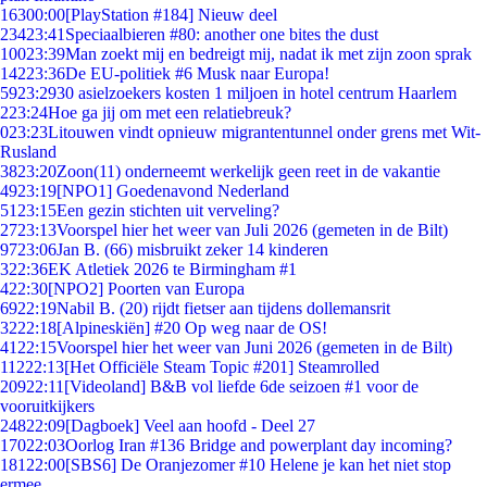
163
00:00
[PlayStation #184] Nieuw deel
234
23:41
Speciaalbieren #80: another one bites the dust
100
23:39
Man zoekt mij en bedreigt mij, nadat ik met zijn zoon sprak
142
23:36
De EU-politiek #6 Musk naar Europa!
59
23:29
30 asielzoekers kosten 1 miljoen in hotel centrum Haarlem
2
23:24
Hoe ga jij om met een relatiebreuk?
0
23:23
Litouwen vindt opnieuw migrantentunnel onder grens met Wit-
Rusland
38
23:20
Zoon(11) onderneemt werkelijk geen reet in de vakantie
49
23:19
[NPO1] Goedenavond Nederland
51
23:15
Een gezin stichten uit verveling?
27
23:13
Voorspel hier het weer van Juli 2026 (gemeten in de Bilt)
97
23:06
Jan B. (66) misbruikt zeker 14 kinderen
3
22:36
EK Atletiek 2026 te Birmingham #1
4
22:30
[NPO2] Poorten van Europa
69
22:19
Nabil B. (20) rijdt fietser aan tijdens dollemansrit
32
22:18
[Alpineskiën] #20 Op weg naar de OS!
41
22:15
Voorspel hier het weer van Juni 2026 (gemeten in de Bilt)
112
22:13
[Het Officiële Steam Topic #201] Steamrolled
209
22:11
[Videoland] B&B vol liefde 6de seizoen #1 voor de
vooruitkijkers
248
22:09
[Dagboek] Veel aan hoofd - Deel 27
170
22:03
Oorlog Iran #136 Bridge and powerplant day incoming?
181
22:00
[SBS6] De Oranjezomer #10 Helene je kan het niet stop
ermee