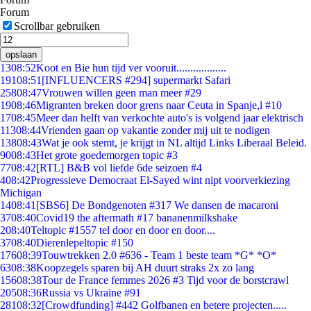
Forum
Scrollbar gebruiken
opslaan
13
08:52
Koot en Bie hun tijd ver vooruit..................
191
08:51
[INFLUENCERS #294] supermarkt Safari
258
08:47
Vrouwen willen geen man meer #29
19
08:46
Migranten breken door grens naar Ceuta in Spanje,l #10
17
08:45
Meer dan helft van verkochte auto's is volgend jaar elektrisch
113
08:44
Vrienden gaan op vakantie zonder mij uit te nodigen
138
08:43
Wat je ook stemt, je krijgt in NL altijd Links Liberaal Beleid.
90
08:43
Het grote goedemorgen topic #3
77
08:42
[RTL] B&B vol liefde 6de seizoen #4
4
08:42
Progressieve Democraat El-Sayed wint nipt voorverkiezing
Michigan
14
08:41
[SBS6] De Bondgenoten #317 We dansen de macaroni
37
08:40
Covid19 the aftermath #17 bananenmilkshake
2
08:40
Teltopic #1557 tel door en door en door....
37
08:40
Dierenlepeltopic #150
176
08:39
Touwtrekken 2.0 #636 - Team 1 beste team *G* *O*
63
08:38
Koopzegels sparen bij AH duurt straks 2x zo lang
156
08:38
Tour de France femmes 2026 #3 Tijd voor de borstcrawl
205
08:36
Russia vs Ukraine #91
281
08:32
[Crowdfunding] #442 Golfbanen en betere projecten.....