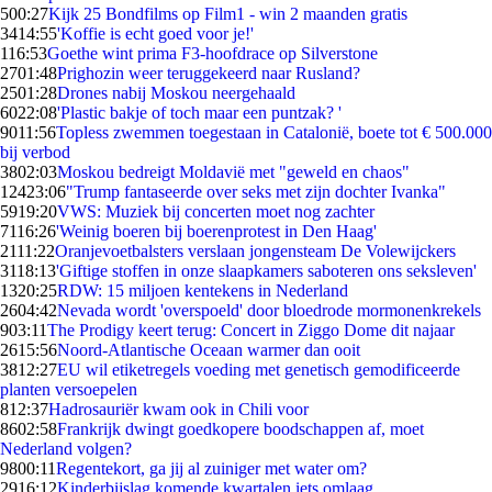
5
00:27
Kijk 25 Bondfilms op Film1 - win 2 maanden gratis
34
14:55
'Koffie is echt goed voor je!'
1
16:53
Goethe wint prima F3-hoofdrace op Silverstone
27
01:48
Prighozin weer teruggekeerd naar Rusland?
25
01:28
Drones nabij Moskou neergehaald
60
22:08
'Plastic bakje of toch maar een puntzak? '
90
11:56
Topless zwemmen toegestaan in Catalonië, boete tot € 500.000
bij verbod
38
02:03
Moskou bedreigt Moldavië met "geweld en chaos"
124
23:06
"Trump fantaseerde over seks met zijn dochter Ivanka"
59
19:20
VWS: Muziek bij concerten moet nog zachter
71
16:26
'Weinig boeren bij boerenprotest in Den Haag'
21
11:22
Oranjevoetbalsters verslaan jongensteam De Volewijckers
31
18:13
'Giftige stoffen in onze slaapkamers saboteren ons seksleven'
13
20:25
RDW: 15 miljoen kentekens in Nederland
26
04:42
Nevada wordt 'overspoeld' door bloedrode mormonenkrekels
9
03:11
The Prodigy keert terug: Concert in Ziggo Dome dit najaar
26
15:56
Noord-Atlantische Oceaan warmer dan ooit
38
12:27
EU wil etiketregels voeding met genetisch gemodificeerde
planten versoepelen
8
12:37
Hadrosauriër kwam ook in Chili voor
86
02:58
Frankrijk dwingt goedkopere boodschappen af, moet
Nederland volgen?
98
00:11
Regentekort, ga jij al zuiniger met water om?
29
16:12
Kinderbijslag komende kwartalen iets omlaag