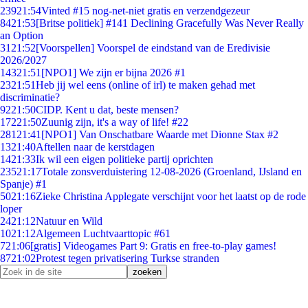
239
21:54
Vinted #15 nog-net-niet gratis en verzendgezeur
84
21:53
[Britse politiek] #141 Declining Gracefully Was Never Really
an Option
31
21:52
[Voorspellen] Voorspel de eindstand van de Eredivisie
2026/2027
143
21:51
[NPO1] We zijn er bijna 2026 #1
23
21:51
Heb jij wel eens (online of irl) te maken gehad met
discriminatie?
92
21:50
CIDP. Kent u dat, beste mensen?
172
21:50
Zuunig zijn, it's a way of life! #22
281
21:41
[NPO1] Van Onschatbare Waarde met Dionne Stax #2
13
21:40
Aftellen naar de kerstdagen
14
21:33
Ik wil een eigen politieke partij oprichten
235
21:17
Totale zonsverduistering 12-08-2026 (Groenland, IJsland en
Spanje) #1
50
21:16
Zieke Christina Applegate verschijnt voor het laatst op de rode
loper
24
21:12
Natuur en Wild
10
21:12
Algemeen Luchtvaarttopic #61
7
21:06
[gratis] Videogames Part 9: Gratis en free-to-play games!
87
21:02
Protest tegen privatisering Turkse stranden