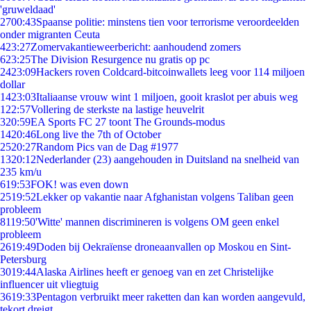
'gruweldaad'
27
00:43
Spaanse politie: minstens tien voor terrorisme veroordeelden
onder migranten Ceuta
4
23:27
Zomervakantieweerbericht: aanhoudend zomers
6
23:25
The Division Resurgence nu gratis op pc
24
23:09
Hackers roven Coldcard-bitcoinwallets leeg voor 114 miljoen
dollar
14
23:03
Italiaanse vrouw wint 1 miljoen, gooit kraslot per abuis weg
1
22:57
Vollering de sterkste na lastige heuvelrit
3
20:59
EA Sports FC 27 toont The Grounds-modus
14
20:46
Long live the 7th of October
25
20:27
Random Pics van de Dag #1977
13
20:12
Nederlander (23) aangehouden in Duitsland na snelheid van
235 km/u
6
19:53
FOK! was even down
25
19:52
Lekker op vakantie naar Afghanistan volgens Taliban geen
probleem
81
19:50
'Witte' mannen discrimineren is volgens OM geen enkel
probleem
26
19:49
Doden bij Oekraïense droneaanvallen op Moskou en Sint-
Petersburg
30
19:44
Alaska Airlines heeft er genoeg van en zet Christelijke
influencer uit vliegtuig
36
19:33
Pentagon verbruikt meer raketten dan kan worden aangevuld,
tekort dreigt