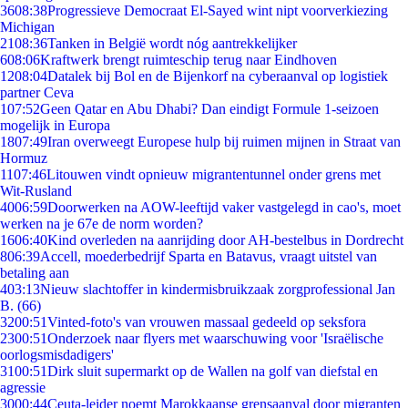
36
08:38
Progressieve Democraat El-Sayed wint nipt voorverkiezing
Michigan
21
08:36
Tanken in België wordt nóg aantrekkelijker
6
08:06
Kraftwerk brengt ruimteschip terug naar Eindhoven
12
08:04
Datalek bij Bol en de Bijenkorf na cyberaanval op logistiek
partner Ceva
1
07:52
Geen Qatar en Abu Dhabi? Dan eindigt Formule 1-seizoen
mogelijk in Europa
18
07:49
Iran overweegt Europese hulp bij ruimen mijnen in Straat van
Hormuz
11
07:46
Litouwen vindt opnieuw migrantentunnel onder grens met
Wit-Rusland
40
06:59
Doorwerken na AOW-leeftijd vaker vastgelegd in cao's, moet
werken na je 67e de norm worden?
16
06:40
Kind overleden na aanrijding door AH-bestelbus in Dordrecht
8
06:39
Accell, moederbedrijf Sparta en Batavus, vraagt uitstel van
betaling aan
4
03:13
Nieuw slachtoffer in kindermisbruikzaak zorgprofessional Jan
B. (66)
32
00:51
Vinted-foto's van vrouwen massaal gedeeld op seksfora
23
00:51
Onderzoek naar flyers met waarschuwing voor 'Israëlische
oorlogsmisdadigers'
31
00:51
Dirk sluit supermarkt op de Wallen na golf van diefstal en
agressie
30
00:44
Ceuta-leider noemt Marokkaanse grensaanval door migranten