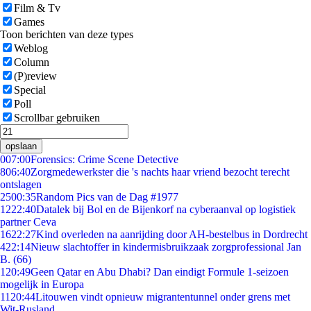
Film & Tv
Games
Toon berichten van deze types
Weblog
Column
(P)review
Special
Poll
Scrollbar gebruiken
opslaan
0
07:00
Forensics: Crime Scene Detective
8
06:40
Zorgmedewerkster die 's nachts haar vriend bezocht terecht
ontslagen
25
00:35
Random Pics van de Dag #1977
12
22:40
Datalek bij Bol en de Bijenkorf na cyberaanval op logistiek
partner Ceva
16
22:27
Kind overleden na aanrijding door AH-bestelbus in Dordrecht
4
22:14
Nieuw slachtoffer in kindermisbruikzaak zorgprofessional Jan
B. (66)
1
20:49
Geen Qatar en Abu Dhabi? Dan eindigt Formule 1-seizoen
mogelijk in Europa
11
20:44
Litouwen vindt opnieuw migrantentunnel onder grens met
Wit-Rusland