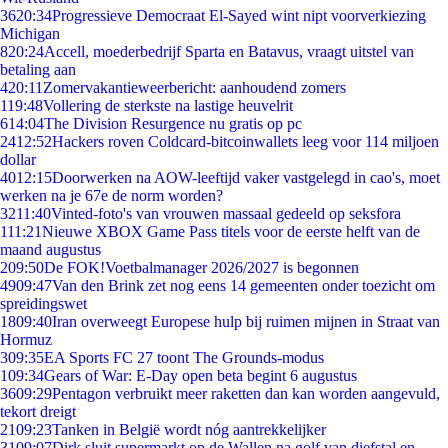
36
20:34
Progressieve Democraat El-Sayed wint nipt voorverkiezing
Michigan
8
20:24
Accell, moederbedrijf Sparta en Batavus, vraagt uitstel van
betaling aan
4
20:11
Zomervakantieweerbericht: aanhoudend zomers
1
19:48
Vollering de sterkste na lastige heuvelrit
6
14:04
The Division Resurgence nu gratis op pc
24
12:52
Hackers roven Coldcard-bitcoinwallets leeg voor 114 miljoen
dollar
40
12:15
Doorwerken na AOW-leeftijd vaker vastgelegd in cao's, moet
werken na je 67e de norm worden?
32
11:40
Vinted-foto's van vrouwen massaal gedeeld op seksfora
1
11:21
Nieuwe XBOX Game Pass titels voor de eerste helft van de
maand augustus
2
09:50
De FOK!Voetbalmanager 2026/2027 is begonnen
49
09:47
Van den Brink zet nog eens 14 gemeenten onder toezicht om
spreidingswet
18
09:40
Iran overweegt Europese hulp bij ruimen mijnen in Straat van
Hormuz
3
09:35
EA Sports FC 27 toont The Grounds-modus
1
09:34
Gears of War: E-Day open beta begint 6 augustus
36
09:29
Pentagon verbruikt meer raketten dan kan worden aangevuld,
tekort dreigt
21
09:23
Tanken in België wordt nóg aantrekkelijker
31
09:07
Dirk sluit supermarkt op de Wallen na golf van diefstal en