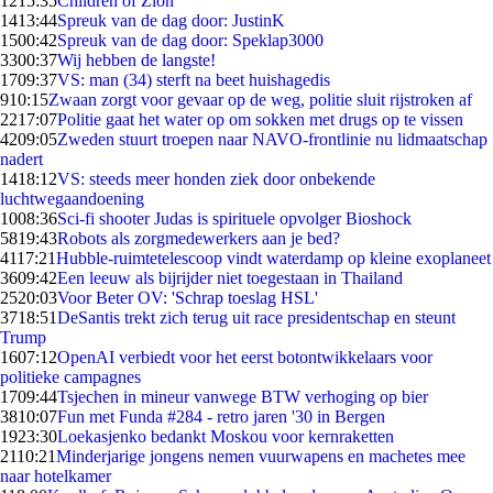
12
15:35
Children of Zion
14
13:44
Spreuk van de dag door: JustinK
15
00:42
Spreuk van de dag door: Speklap3000
33
00:37
Wij hebben de langste!
17
09:37
VS: man (34) sterft na beet huishagedis
9
10:15
Zwaan zorgt voor gevaar op de weg, politie sluit rijstroken af
22
17:07
Politie gaat het water op om sokken met drugs op te vissen
42
09:05
Zweden stuurt troepen naar NAVO-frontlinie nu lidmaatschap
nadert
14
18:12
VS: steeds meer honden ziek door onbekende
luchtwegaandoening
10
08:36
Sci-fi shooter Judas is spirituele opvolger Bioshock
58
19:43
Robots als zorgmedewerkers aan je bed?
41
17:21
Hubble-ruimtetelescoop vindt waterdamp op kleine exoplaneet
36
09:42
Een leeuw als bijrijder niet toegestaan in Thailand
25
20:03
Voor Beter OV: 'Schrap toeslag HSL'
37
18:51
DeSantis trekt zich terug uit race presidentschap en steunt
Trump
16
07:12
OpenAI verbiedt voor het eerst botontwikkelaars voor
politieke campagnes
17
09:44
Tsjechen in mineur vanwege BTW verhoging op bier
38
10:07
Fun met Funda #284 - retro jaren '30 in Bergen
19
23:30
Loekasjenko bedankt Moskou voor kernraketten
21
10:21
Minderjarige jongens nemen vuurwapens en machetes mee
naar hotelkamer