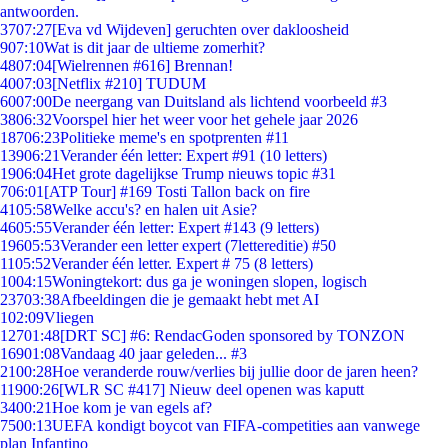
antwoorden.
37
07:27
[Eva vd Wijdeven] geruchten over dakloosheid
9
07:10
Wat is dit jaar de ultieme zomerhit?
48
07:04
[Wielrennen #616] Brennan!
40
07:03
[Netflix #210] TUDUM
60
07:00
De neergang van Duitsland als lichtend voorbeeld #3
38
06:32
Voorspel hier het weer voor het gehele jaar 2026
187
06:23
Politieke meme's en spotprenten #11
139
06:21
Verander één letter: Expert #91 (10 letters)
19
06:04
Het grote dagelijkse Trump nieuws topic #31
7
06:01
[ATP Tour] #169 Tosti Tallon back on fire
41
05:58
Welke accu's? en halen uit Asie?
46
05:55
Verander één letter: Expert #143 (9 letters)
196
05:53
Verander een letter expert (7lettereditie) #50
11
05:52
Verander één letter. Expert # 75 (8 letters)
10
04:15
Woningtekort: dus ga je woningen slopen, logisch
237
03:38
Afbeeldingen die je gemaakt hebt met AI
1
02:09
Vliegen
127
01:48
[DRT SC] #6: RendacGoden sponsored by TONZON
169
01:08
Vandaag 40 jaar geleden... #3
21
00:28
Hoe veranderde rouw/verlies bij jullie door de jaren heen?
119
00:26
[WLR SC #417] Nieuw deel openen was kaputt
34
00:21
Hoe kom je van egels af?
75
00:13
UEFA kondigt boycot van FIFA-competities aan vanwege
plan Infantino