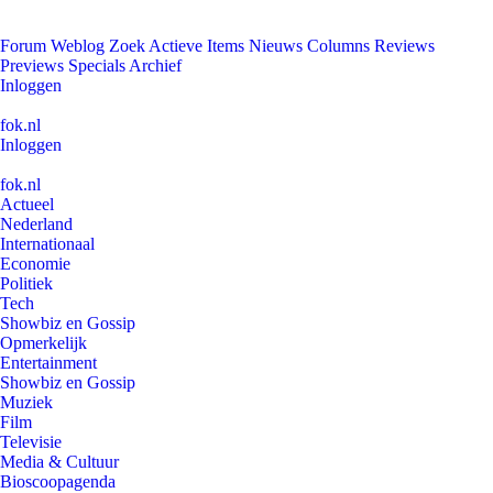
Forum
Weblog
Zoek
Actieve Items
Nieuws
Columns
Reviews
Previews
Specials
Archief
Inloggen
fok.nl
Inloggen
fok.nl
Actueel
Nederland
Internationaal
Economie
Politiek
Tech
Showbiz en Gossip
Opmerkelijk
Entertainment
Showbiz en Gossip
Muziek
Film
Televisie
Media & Cultuur
Bioscoopagenda