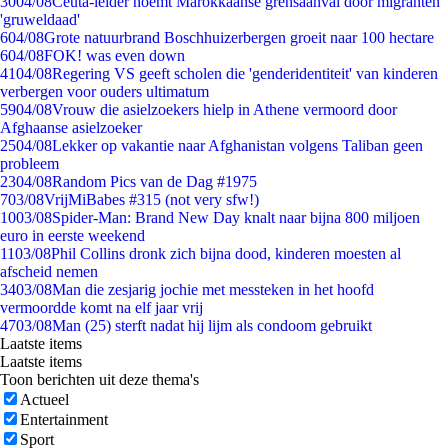
30
04/08
Ceuta-leider noemt Marokkaanse grensaanval door migranten
'gruweldaad'
6
04/08
Grote natuurbrand Boschhuizerbergen groeit naar 100 hectare
6
04/08
FOK! was even down
41
04/08
Regering VS geeft scholen die 'genderidentiteit' van kinderen
verbergen voor ouders ultimatum
59
04/08
Vrouw die asielzoekers hielp in Athene vermoord door
Afghaanse asielzoeker
25
04/08
Lekker op vakantie naar Afghanistan volgens Taliban geen
probleem
23
04/08
Random Pics van de Dag #1975
7
03/08
VrijMiBabes #315 (not very sfw!)
10
03/08
Spider-Man: Brand New Day knalt naar bijna 800 miljoen
euro in eerste weekend
11
03/08
Phil Collins dronk zich bijna dood, kinderen moesten al
afscheid nemen
34
03/08
Man die zesjarig jochie met messteken in het hoofd
vermoordde komt na elf jaar vrij
47
03/08
Man (25) sterft nadat hij lijm als condoom gebruikt
Laatste items
Laatste items
Toon berichten uit deze thema's
Actueel
Entertainment
Sport