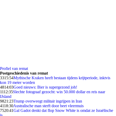
Profiel van remat
Postgeschiedenis van remat
33
15:54
Mythische Kraken heeft bestaan tijdens krijtperiode, inktvis
kon 19 meter worden
48
14:03
Goed nieuws: Bier is supergezond joh!
11
12:35
Slechte fotograaf gezocht: win 50.000 dollar en reis naar
IJsland
98
21:23
Trump overweegt militair ingrijpen in Iran
41
18:30
Australische man sterft door beet vleermuis
75
20:41
Gal Gadot denkt dat flop Snow White is omdat ze Israëlische
is