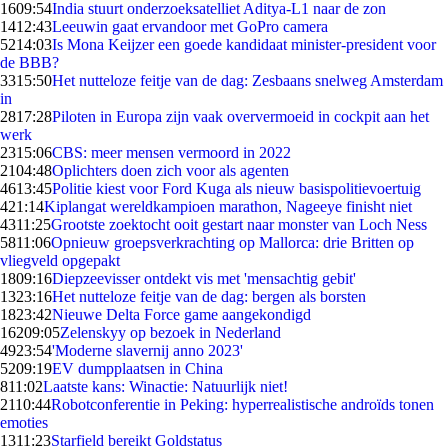
16
09:54
India stuurt onderzoeksatelliet Aditya-L1 naar de zon
14
12:43
Leeuwin gaat ervandoor met GoPro camera
52
14:03
Is Mona Keijzer een goede kandidaat minister-president voor
de BBB?
33
15:50
Het nutteloze feitje van de dag: Zesbaans snelweg Amsterdam
in
28
17:28
Piloten in Europa zijn vaak oververmoeid in cockpit aan het
werk
23
15:06
CBS: meer mensen vermoord in 2022
21
04:48
Oplichters doen zich voor als agenten
46
13:45
Politie kiest voor Ford Kuga als nieuw basispolitievoertuig
4
21:14
Kiplangat wereldkampioen marathon, Nageeye finisht niet
43
11:25
Grootste zoektocht ooit gestart naar monster van Loch Ness
58
11:06
Opnieuw groepsverkrachting op Mallorca: drie Britten op
vliegveld opgepakt
18
09:16
Diepzeevisser ontdekt vis met 'mensachtig gebit'
13
23:16
Het nutteloze feitje van de dag: bergen als borsten
18
23:42
Nieuwe Delta Force game aangekondigd
162
09:05
Zelenskyy op bezoek in Nederland
49
23:54
'Moderne slavernij anno 2023'
52
09:19
EV dumpplaatsen in China
8
11:02
Laatste kans: Winactie: Natuurlijk niet!
21
10:44
Robotconferentie in Peking: hyperrealistische androïds tonen
emoties
13
11:23
Starfield bereikt Goldstatus