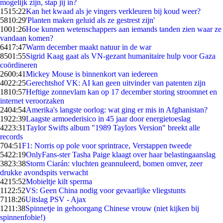
mogelijk zijn, stap jij in?
15
15:22
Kan het kwaad als je vingers verkleuren bij koud weer?
58
10:29
'Planten maken geluid als ze gestrest zijn'
10
01:26
Hoe kunnen wetenschappers aan iemands tanden zien waar ze
vandaan komen?
64
17:47
Warm december maakt natuur in de war
85
01:55
Sigrid Kaag gaat als VN-gezant humanitaire hulp voor Gaza
coördineren
26
00:41
Mickey Mouse is binnenkort van iedereen
40
22:25
Gerechtshof VK: AI kan geen uitvinder van patenten zijn
18
10:57
Heftige zonnevlam kan op 17 december storing stroomnet en
internet veroorzaken
24
04:54
Amerika's langste oorlog: wat ging er mis in Afghanistan?
19
22:39
Laagste armoederisico in 45 jaar door energietoeslag
42
23:31
Taylor Swifts album "1989 Taylors Version" breekt alle
records
7
04:51
F1: Norris op pole voor sprintrace, Verstappen tweede
54
22:19
OnlyFans-ster Tasha Paige klaagt over haar belastingaanslag
38
23:38
Storm Ciarán: vluchten geannuleerd, bomen omver, zeer
drukke avondspits verwacht
42
15:52
Mobieltje kilt sperma
11
22:52
VS: Geen China nodig voor gevaarlijke vliegstunts
71
18:26
Uitslag PSV - Ajax
12
11:38
Spinnetje in gehoorgang Chinese vrouw (niet kijken bij
spinnenfobie!)