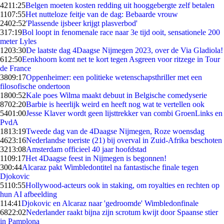
42
11:25
Belgen moeten kosten redding uit hooggebergte zelf betalen
11
07:55
Het nutteloze feitje van de dag: Bebaarde vrouw
24
02:52
'Plassende ijsbeer krijgt plasverbod'
3
17:19
Bol loopt in fenomenale race naar 3e tijd ooit, sensationele 200
meter Lyles
12
03:30
De laatste dag 4Daagse Nijmegen 2023, over de Via Gladiola!
6
12:50
Eenkhoorn komt net te kort tegen Asgreen voor ritzege in Tour
de France
38
09:17
Oppenheimer: een politieke wetenschapsthriller met een
filosofische ondertoon
18
00:52
Kale poes Wilma maakt debuut in Belgische comedyserie
87
02:20
Barbie is heerlijk weird en heeft nog wat te vertellen ook
54
01:00
Jesse Klaver wordt geen lijsttrekker van combi GroenLinks en
PvdA
18
13:19
Tweede dag van de 4Daagse Nijmegen, Roze woensdag
46
23:16
Nederlandse toeriste (21) bij overval in Zuid-Afrika beschoten
32
13:08
Amsterdam officieel 40 jaar hoofdstad
11
09:17
Het 4Daagse feest in Nijmegen is begonnen!
3
00:44
Alcaraz pakt Wimbledontitel na fantastische finale tegen
Djokovic
51
10:55
Hollywood-acteurs ook in staking, om royalties en rechten op
hun AI afbeelding
1
14:41
Djokovic en Alcaraz naar 'gedroomde' Wimbledonfinale
68
22:02
Nederlander raakt bijna zijn scrotum kwijt door Spaanse stier
in Pamplona