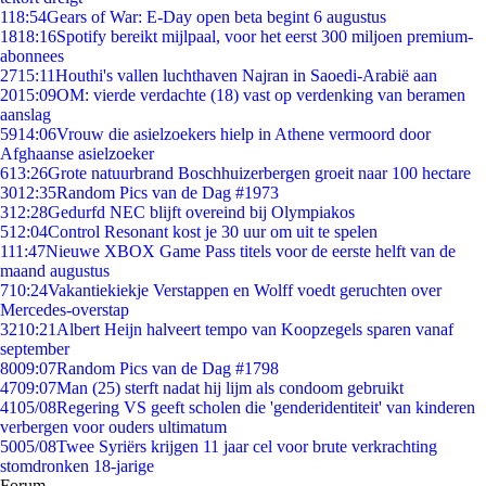
1
18:54
Gears of War: E-Day open beta begint 6 augustus
18
18:16
Spotify bereikt mijlpaal, voor het eerst 300 miljoen premium-
abonnees
27
15:11
Houthi's vallen luchthaven Najran in Saoedi-Arabië aan
20
15:09
OM: vierde verdachte (18) vast op verdenking van beramen
aanslag
59
14:06
Vrouw die asielzoekers hielp in Athene vermoord door
Afghaanse asielzoeker
6
13:26
Grote natuurbrand Boschhuizerbergen groeit naar 100 hectare
30
12:35
Random Pics van de Dag #1973
3
12:28
Gedurfd NEC blijft overeind bij Olympiakos
5
12:04
Control Resonant kost je 30 uur om uit te spelen
1
11:47
Nieuwe XBOX Game Pass titels voor de eerste helft van de
maand augustus
7
10:24
Vakantiekiekje Verstappen en Wolff voedt geruchten over
Mercedes-overstap
32
10:21
Albert Heijn halveert tempo van Koopzegels sparen vanaf
september
80
09:07
Random Pics van de Dag #1798
47
09:07
Man (25) sterft nadat hij lijm als condoom gebruikt
41
05/08
Regering VS geeft scholen die 'genderidentiteit' van kinderen
verbergen voor ouders ultimatum
50
05/08
Twee Syriërs krijgen 11 jaar cel voor brute verkrachting
stomdronken 18-jarige
Forum