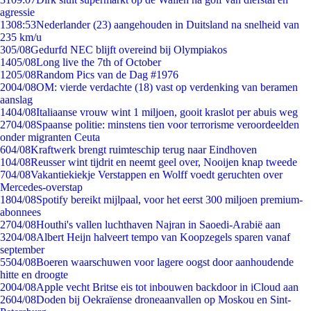
agressie
13
08:53
Nederlander (23) aangehouden in Duitsland na snelheid van
235 km/u
3
05/08
Gedurfd NEC blijft overeind bij Olympiakos
14
05/08
Long live the 7th of October
12
05/08
Random Pics van de Dag #1976
20
04/08
OM: vierde verdachte (18) vast op verdenking van beramen
aanslag
14
04/08
Italiaanse vrouw wint 1 miljoen, gooit kraslot per abuis weg
27
04/08
Spaanse politie: minstens tien voor terrorisme veroordeelden
onder migranten Ceuta
6
04/08
Kraftwerk brengt ruimteschip terug naar Eindhoven
1
04/08
Reusser wint tijdrit en neemt geel over, Nooijen knap tweede
7
04/08
Vakantiekiekje Verstappen en Wolff voedt geruchten over
Mercedes-overstap
18
04/08
Spotify bereikt mijlpaal, voor het eerst 300 miljoen premium-
abonnees
27
04/08
Houthi's vallen luchthaven Najran in Saoedi-Arabië aan
32
04/08
Albert Heijn halveert tempo van Koopzegels sparen vanaf
september
55
04/08
Boeren waarschuwen voor lagere oogst door aanhoudende
hitte en droogte
20
04/08
Apple vecht Britse eis tot inbouwen backdoor in iCloud aan
26
04/08
Doden bij Oekraïense droneaanvallen op Moskou en Sint-