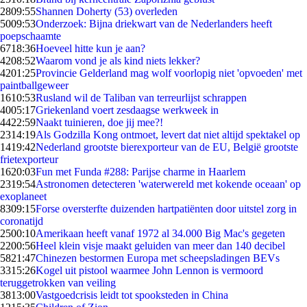
28
09:55
Shannen Doherty (53) overleden
50
09:53
Onderzoek: Bijna driekwart van de Nederlanders heeft
poepschaamte
67
18:36
Hoeveel hitte kun je aan?
42
08:52
Waarom vond je als kind niets lekker?
42
01:25
Provincie Gelderland mag wolf voorlopig niet 'opvoeden' met
paintballgeweer
16
10:53
Rusland wil de Taliban van terreurlijst schrappen
40
05:17
Griekenland voert zesdaagse werkweek in
44
22:59
Naakt tuinieren, doe jij mee?!
23
14:19
Als Godzilla Kong ontmoet, levert dat niet altijd spektakel op
14
19:42
Nederland grootste bierexporteur van de EU, België grootste
frietexporteur
16
20:03
Fun met Funda #288: Parijse charme in Haarlem
23
19:54
Astronomen detecteren 'waterwereld met kokende oceaan' op
exoplaneet
83
09:15
Forse oversterfte duizenden hartpatiënten door uitstel zorg in
coronatijd
25
00:10
Amerikaan heeft vanaf 1972 al 34.000 Big Mac's gegeten
22
00:56
Heel klein visje maakt geluiden van meer dan 140 decibel
58
21:47
Chinezen bestormen Europa met scheepsladingen BEVs
33
15:26
Kogel uit pistool waarmee John Lennon is vermoord
teruggetrokken van veiling
38
13:00
Vastgoedcrisis leidt tot spooksteden in China