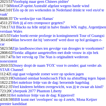
20
23:53
'Voorlopig maar geen Chinees pisbier'
1
17:50
MotoGP-sprint Australië afgelast wegens harde wind
64
13:01
'Eén op de zes werkenden in Nederland drinkt te veel en/of te
vaak'
86
08:35
"De werkwijze van Hamas'
45
11:25
'Heb jij al een crompouce gegeten?'
7
16:17
All Blacks na felle strijd in halve finales WK rugby, Argentijnen
verslaan Wales
4
15:55
Vader boekt eerste profzege in koninginnenrit Tour of Guangxi
36
14:04
Man beweert dat hij 'ontvoerd' werd door op hol geslagen e-
car
58
23:58
Zijn landbouwcrises ten gevolge van droogtes te voorkomen?
28
08:02
Florida: alligator aangetroffen met dode vrouw in zijn bek
10
17:47
In het vervolg op The Nun is originaliteit wederom
nonexistent
20
10:55
Disney dropt de naam 'FOX' voor tv-zender; gaat verder als
STAR Channel
1
12:42
Luigi gaat volgende zomer weer op spoken jagen
10
23:19
Duitsland ontslaat bondscoach Flick na afstraffing tegen Japan
18
22:23
Het nutteloze feitje van de dag: beroemde hagelslag
85
12:35
Veel kinderen hebben overgewicht, was jij te zwaar als kind?
7
23:20
Cyberpunk 2077 Phantom Liberty
4
00:31
Het nutteloze feitje van de dag: Kippenvel!
43
18:59
BBB komt met 'overlopers' nu op 4 zetels, Mona Keijzer
premier kandidaat