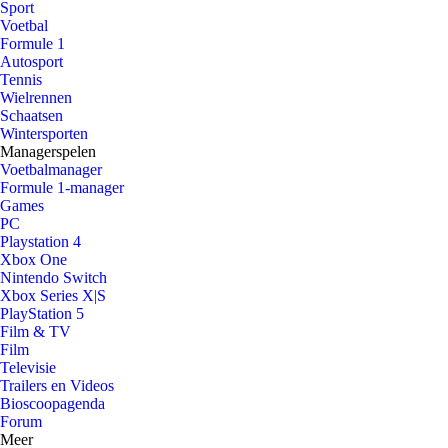
Sport
Voetbal
Formule 1
Autosport
Tennis
Wielrennen
Schaatsen
Wintersporten
Managerspelen
Voetbalmanager
Formule 1-manager
Games
PC
Playstation 4
Xbox One
Nintendo Switch
Xbox Series X|S
PlayStation 5
Film & TV
Film
Televisie
Trailers en Videos
Bioscoopagenda
Forum
Meer