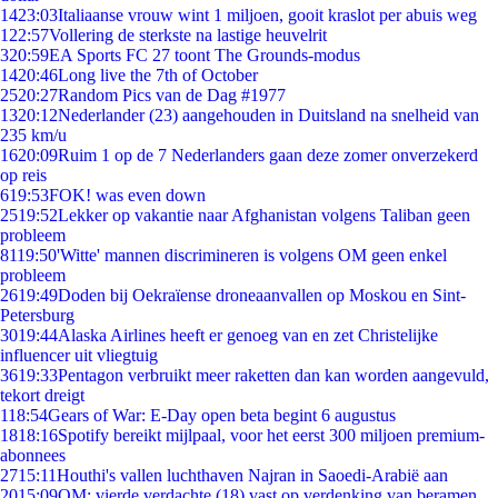
14
23:03
Italiaanse vrouw wint 1 miljoen, gooit kraslot per abuis weg
1
22:57
Vollering de sterkste na lastige heuvelrit
3
20:59
EA Sports FC 27 toont The Grounds-modus
14
20:46
Long live the 7th of October
25
20:27
Random Pics van de Dag #1977
13
20:12
Nederlander (23) aangehouden in Duitsland na snelheid van
235 km/u
16
20:09
Ruim 1 op de 7 Nederlanders gaan deze zomer onverzekerd
op reis
6
19:53
FOK! was even down
25
19:52
Lekker op vakantie naar Afghanistan volgens Taliban geen
probleem
81
19:50
'Witte' mannen discrimineren is volgens OM geen enkel
probleem
26
19:49
Doden bij Oekraïense droneaanvallen op Moskou en Sint-
Petersburg
30
19:44
Alaska Airlines heeft er genoeg van en zet Christelijke
influencer uit vliegtuig
36
19:33
Pentagon verbruikt meer raketten dan kan worden aangevuld,
tekort dreigt
1
18:54
Gears of War: E-Day open beta begint 6 augustus
18
18:16
Spotify bereikt mijlpaal, voor het eerst 300 miljoen premium-
abonnees
27
15:11
Houthi's vallen luchthaven Najran in Saoedi-Arabië aan
20
15:09
OM: vierde verdachte (18) vast op verdenking van beramen