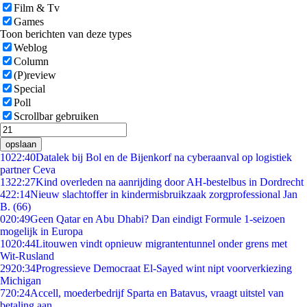
Film & Tv
Games
Toon berichten van deze types
Weblog
Column
(P)review
Special
Poll
Scrollbar gebruiken
opslaan
10
22:40
Datalek bij Bol en de Bijenkorf na cyberaanval op logistiek
partner Ceva
13
22:27
Kind overleden na aanrijding door AH-bestelbus in Dordrecht
4
22:14
Nieuw slachtoffer in kindermisbruikzaak zorgprofessional Jan
B. (66)
0
20:49
Geen Qatar en Abu Dhabi? Dan eindigt Formule 1-seizoen
mogelijk in Europa
10
20:44
Litouwen vindt opnieuw migrantentunnel onder grens met
Wit-Rusland
29
20:34
Progressieve Democraat El-Sayed wint nipt voorverkiezing
Michigan
7
20:24
Accell, moederbedrijf Sparta en Batavus, vraagt uitstel van
betaling aan