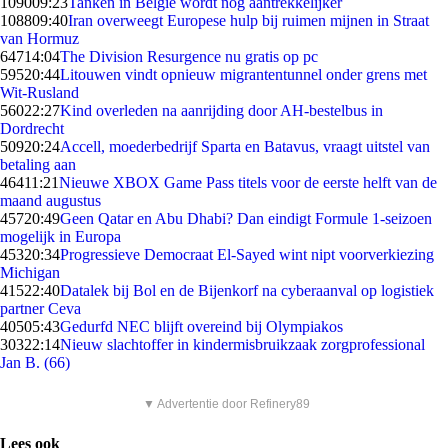
1090
09:23
Tanken in België wordt nóg aantrekkelijker
1088
09:40
Iran overweegt Europese hulp bij ruimen mijnen in Straat
van Hormuz
647
14:04
The Division Resurgence nu gratis op pc
595
20:44
Litouwen vindt opnieuw migrantentunnel onder grens met
Wit-Rusland
560
22:27
Kind overleden na aanrijding door AH-bestelbus in
Dordrecht
509
20:24
Accell, moederbedrijf Sparta en Batavus, vraagt uitstel van
betaling aan
464
11:21
Nieuwe XBOX Game Pass titels voor de eerste helft van de
maand augustus
457
20:49
Geen Qatar en Abu Dhabi? Dan eindigt Formule 1-seizoen
mogelijk in Europa
453
20:34
Progressieve Democraat El-Sayed wint nipt voorverkiezing
Michigan
415
22:40
Datalek bij Bol en de Bijenkorf na cyberaanval op logistiek
partner Ceva
405
05:43
Gedurfd NEC blijft overeind bij Olympiakos
303
22:14
Nieuw slachtoffer in kindermisbruikzaak zorgprofessional
Jan B. (66)
▼ Advertentie door Refinery89
Lees ook