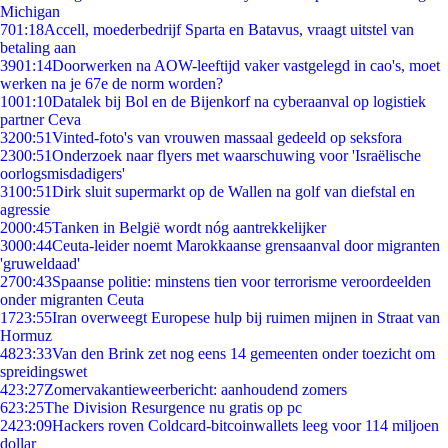
Michigan
7
01:18
Accell, moederbedrijf Sparta en Batavus, vraagt uitstel van
betaling aan
39
01:14
Doorwerken na AOW-leeftijd vaker vastgelegd in cao's, moet
werken na je 67e de norm worden?
10
01:10
Datalek bij Bol en de Bijenkorf na cyberaanval op logistiek
partner Ceva
32
00:51
Vinted-foto's van vrouwen massaal gedeeld op seksfora
23
00:51
Onderzoek naar flyers met waarschuwing voor 'Israëlische
oorlogsmisdadigers'
31
00:51
Dirk sluit supermarkt op de Wallen na golf van diefstal en
agressie
20
00:45
Tanken in België wordt nóg aantrekkelijker
30
00:44
Ceuta-leider noemt Marokkaanse grensaanval door migranten
'gruweldaad'
27
00:43
Spaanse politie: minstens tien voor terrorisme veroordeelden
onder migranten Ceuta
17
23:55
Iran overweegt Europese hulp bij ruimen mijnen in Straat van
Hormuz
48
23:33
Van den Brink zet nog eens 14 gemeenten onder toezicht om
spreidingswet
4
23:27
Zomervakantieweerbericht: aanhoudend zomers
6
23:25
The Division Resurgence nu gratis op pc
24
23:09
Hackers roven Coldcard-bitcoinwallets leeg voor 114 miljoen
dollar