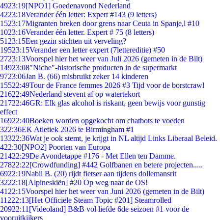
49
23:19
[NPO1] Goedenavond Nederland
42
23:18
Verander één letter: Expert #143 (9 letters)
15
23:17
Migranten breken door grens naar Ceuta in Spanje,l #10
10
23:16
Verander één letter. Expert # 75 (8 letters)
51
23:15
Een gezin stichten uit verveling?
195
23:15
Verander een letter expert (7lettereditie) #50
27
23:13
Voorspel hier het weer van Juli 2026 (gemeten in de Bilt)
149
23:08
"Niche"-historische producten in de supermarkt
97
23:06
Jan B. (66) misbruikt zeker 14 kinderen
155
22:49
Tour de France femmes 2026 #3 Tijd voor de borstcrawl
216
22:49
Nederland stevent af op watertekort
217
22:46
GR: Elk glas alcohol is riskant, geen bewijs voor gunstig
effect
169
22:40
Boeken worden opgekocht om chatbots te voeden
3
22:36
EK Atletiek 2026 te Birmingham #1
133
22:36
Wat je ook stemt, je krijgt in NL altijd Links Liberaal Beleid.
4
22:30
[NPO2] Poorten van Europa
214
22:29
De Avondetappe #176 - Met Ellen ten Damme.
278
22:22
[Crowdfunding] #442 Golfbanen en betere projecten.....
69
22:19
Nabil B. (20) rijdt fietser aan tijdens dollemansrit
32
22:18
[Alpineskiën] #20 Op weg naar de OS!
41
22:15
Voorspel hier het weer van Juni 2026 (gemeten in de Bilt)
112
22:13
[Het Officiële Steam Topic #201] Steamrolled
209
22:11
[Videoland] B&B vol liefde 6de seizoen #1 voor de
vooruitkijkers