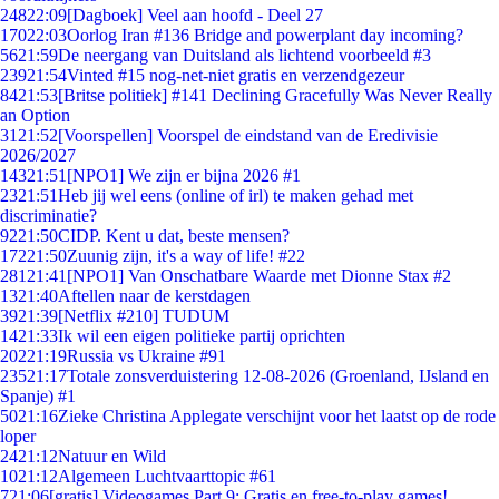
248
22:09
[Dagboek] Veel aan hoofd - Deel 27
170
22:03
Oorlog Iran #136 Bridge and powerplant day incoming?
56
21:59
De neergang van Duitsland als lichtend voorbeeld #3
239
21:54
Vinted #15 nog-net-niet gratis en verzendgezeur
84
21:53
[Britse politiek] #141 Declining Gracefully Was Never Really
an Option
31
21:52
[Voorspellen] Voorspel de eindstand van de Eredivisie
2026/2027
143
21:51
[NPO1] We zijn er bijna 2026 #1
23
21:51
Heb jij wel eens (online of irl) te maken gehad met
discriminatie?
92
21:50
CIDP. Kent u dat, beste mensen?
172
21:50
Zuunig zijn, it's a way of life! #22
281
21:41
[NPO1] Van Onschatbare Waarde met Dionne Stax #2
13
21:40
Aftellen naar de kerstdagen
39
21:39
[Netflix #210] TUDUM
14
21:33
Ik wil een eigen politieke partij oprichten
202
21:19
Russia vs Ukraine #91
235
21:17
Totale zonsverduistering 12-08-2026 (Groenland, IJsland en
Spanje) #1
50
21:16
Zieke Christina Applegate verschijnt voor het laatst op de rode
loper
24
21:12
Natuur en Wild
10
21:12
Algemeen Luchtvaarttopic #61
7
21:06
[gratis] Videogames Part 9: Gratis en free-to-play games!