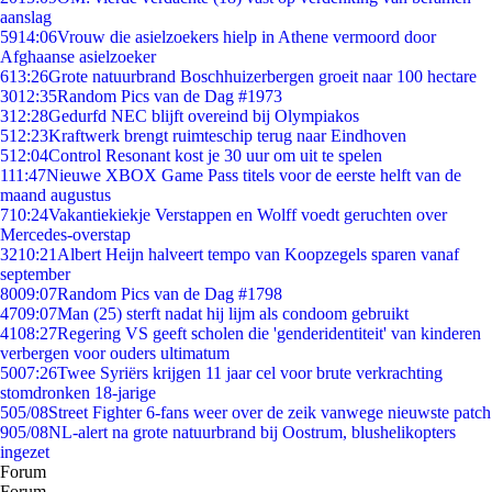
aanslag
59
14:06
Vrouw die asielzoekers hielp in Athene vermoord door
Afghaanse asielzoeker
6
13:26
Grote natuurbrand Boschhuizerbergen groeit naar 100 hectare
30
12:35
Random Pics van de Dag #1973
3
12:28
Gedurfd NEC blijft overeind bij Olympiakos
5
12:23
Kraftwerk brengt ruimteschip terug naar Eindhoven
5
12:04
Control Resonant kost je 30 uur om uit te spelen
1
11:47
Nieuwe XBOX Game Pass titels voor de eerste helft van de
maand augustus
7
10:24
Vakantiekiekje Verstappen en Wolff voedt geruchten over
Mercedes-overstap
32
10:21
Albert Heijn halveert tempo van Koopzegels sparen vanaf
september
80
09:07
Random Pics van de Dag #1798
47
09:07
Man (25) sterft nadat hij lijm als condoom gebruikt
41
08:27
Regering VS geeft scholen die 'genderidentiteit' van kinderen
verbergen voor ouders ultimatum
50
07:26
Twee Syriërs krijgen 11 jaar cel voor brute verkrachting
stomdronken 18-jarige
5
05/08
Street Fighter 6-fans weer over de zeik vanwege nieuwste patch
9
05/08
NL-alert na grote natuurbrand bij Oostrum, blushelikopters
ingezet
Forum
Forum