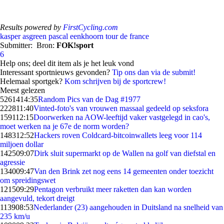
Results powered by
FirstCycling.com
kasper asgreen
pascal eenkhoorn
tour de france
Submitter:
Bron:
FOK!sport
6
Help ons; deel dit item als je het leuk vond
Interessant sportnieuws gevonden?
Tip ons dan via de submit!
Helemaal sportgek?
Kom schrijven bij de sportcrew!
Meest gelezen
52614
14:35
Random Pics van de Dag #1977
2228
11:40
Vinted-foto's van vrouwen massaal gedeeld op seksfora
1591
12:15
Doorwerken na AOW-leeftijd vaker vastgelegd in cao's,
moet werken na je 67e de norm worden?
1483
12:52
Hackers roven Coldcard-bitcoinwallets leeg voor 114
miljoen dollar
1425
09:07
Dirk sluit supermarkt op de Wallen na golf van diefstal en
agressie
1340
09:47
Van den Brink zet nog eens 14 gemeenten onder toezicht
om spreidingswet
1215
09:29
Pentagon verbruikt meer raketten dan kan worden
aangevuld, tekort dreigt
1139
08:53
Nederlander (23) aangehouden in Duitsland na snelheid van
235 km/u