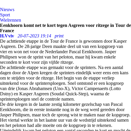
Nieuws
Sport
Wielrennen
Eenkhoorn komt net te kort tegen Asgreen voor ritzege in Tour de
France
H.Vviv
20-07-2023 19:14
print
De achttiende etappe in de Tour de France is gewonnen door Kasper
Asgreen. De 28-jarige Deen maakte deel uit van een kopgroep van
vier en won net voor de Nederlander Pascal Eenkhoorn. Jasper
Philipsen won de sprint van het peloton, maar hij kwam enkele
seconden te kort voor zijn vijfde ritzege.
De achttiende etappe was gemaakt voor de sprinters. Na een aantal
dagen door de Alpen kregen de sprinters eindelijk weer eens een kans
om te strijden voor de ritzege. Het begin van de etappe verliep
uitstekend voor de sprintersploegen. Snel ontstond er een kopgroep
van drie (Jonas Abrahamsen (Uno-X), Victor Campenaerts (Lotto
Dstny) en Kasper Asgreen (Soudal Quick-Step), waarna de
sprintersploegen snel de controle namen.
De drie kregen in de laatste zestig kilometer gezelschap van Pascal
Eenkhoorn, die in eerste instantie nog in de weg werd gereden door
Jasper Philipsen, maar toch de sprong wist te maken naar de kopgroep.
Het viertal werkte in het laatste uur van de wedstrijd uitstekend samen
en het peloton had alle moeite om de kopgroep in te rekenen.
Uiteindelijk kwam het peloton een aantal seconden te kort en mocht de