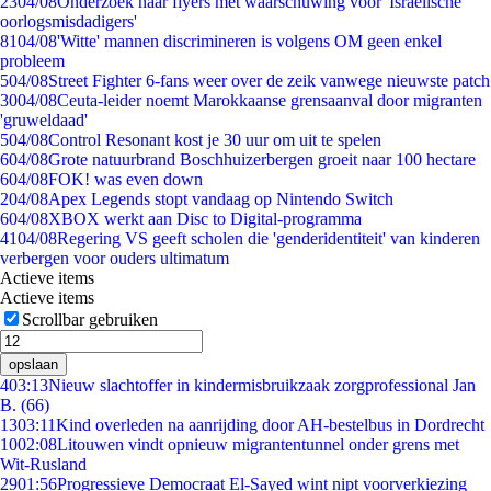
23
04/08
Onderzoek naar flyers met waarschuwing voor 'Israëlische
oorlogsmisdadigers'
81
04/08
'Witte' mannen discrimineren is volgens OM geen enkel
probleem
5
04/08
Street Fighter 6-fans weer over de zeik vanwege nieuwste patch
30
04/08
Ceuta-leider noemt Marokkaanse grensaanval door migranten
'gruweldaad'
5
04/08
Control Resonant kost je 30 uur om uit te spelen
6
04/08
Grote natuurbrand Boschhuizerbergen groeit naar 100 hectare
6
04/08
FOK! was even down
2
04/08
Apex Legends stopt vandaag op Nintendo Switch
6
04/08
XBOX werkt aan Disc to Digital-programma
41
04/08
Regering VS geeft scholen die 'genderidentiteit' van kinderen
verbergen voor ouders ultimatum
Actieve items
Actieve items
Scrollbar gebruiken
opslaan
4
03:13
Nieuw slachtoffer in kindermisbruikzaak zorgprofessional Jan
B. (66)
13
03:11
Kind overleden na aanrijding door AH-bestelbus in Dordrecht
10
02:08
Litouwen vindt opnieuw migrantentunnel onder grens met
Wit-Rusland
29
01:56
Progressieve Democraat El-Sayed wint nipt voorverkiezing