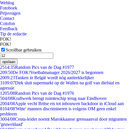
Weblog
Fotoboek
Prijsvragen
Contact
Colofon
Feedback
Tip de redactie
FOK!
FOK!
Scrollbar gebruiken
opslaan
25
14:35
Random Pics van de Dag #1977
2
09:50
De FOK!Voetbalmanager 2026/2027 is begonnen
20
09:23
Tanken in België wordt nóg aantrekkelijker
31
09:07
Dirk sluit supermarkt op de Wallen na golf van diefstal en
agressie
12
05/08
Random Pics van de Dag #1976
5
04/08
Kraftwerk brengt ruimteschip terug naar Eindhoven
20
04/08
Apple vecht Britse eis tot inbouwen backdoor in iCloud aan
81
04/08
'Witte' mannen discrimineren is volgens OM geen enkel
probleem
30
04/08
Ceuta-leider noemt Marokkaanse grensaanval door migranten
'gruweldaad'