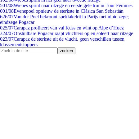
5
01/08
Wiebes sprint naar ritzege en eerste gele trui in Tour Femmes
0
01/08
Evenepoel opnieuw de sterkste in Clásica San Sebastián
6
26/07
Van der Poel bekroont spektakelrit in Parijs met nipte zege;
eindzege Pogacar
0
25/07
Carapaz profiteert van val Kuss en wint op Alpe d’Huez
3
24/07
Onstuitbare Pogacar raapt vluchters op en soleert naar ritzege
0
23/07
Carapaz de sterkste uit de vlucht, geen verschillen tussen
klassementstoppers