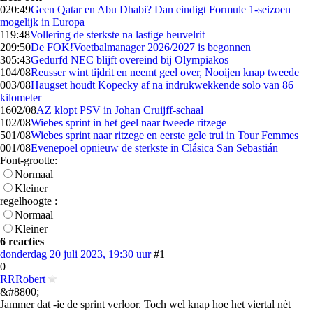
0
20:49
Geen Qatar en Abu Dhabi? Dan eindigt Formule 1-seizoen
mogelijk in Europa
1
19:48
Vollering de sterkste na lastige heuvelrit
2
09:50
De FOK!Voetbalmanager 2026/2027 is begonnen
3
05:43
Gedurfd NEC blijft overeind bij Olympiakos
1
04/08
Reusser wint tijdrit en neemt geel over, Nooijen knap tweede
0
03/08
Haugset houdt Kopecky af na indrukwekkende solo van 86
kilometer
16
02/08
AZ klopt PSV in Johan Cruijff-schaal
1
02/08
Wiebes sprint in het geel naar tweede ritzege
5
01/08
Wiebes sprint naar ritzege en eerste gele trui in Tour Femmes
0
01/08
Evenepoel opnieuw de sterkste in Clásica San Sebastián
Font-grootte:
Normaal
Kleiner
regelhoogte :
Normaal
Kleiner
6 reacties
donderdag 20 juli 2023, 19:30 uur
#1
0
RRRobert
&#8800;
Jammer dat -ie de sprint verloor. Toch wel knap hoe het viertal nèt