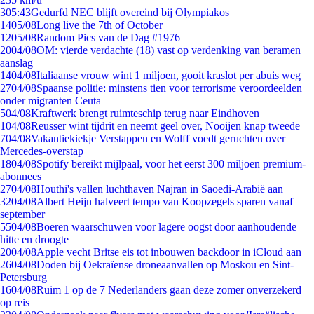
3
05:43
Gedurfd NEC blijft overeind bij Olympiakos
14
05/08
Long live the 7th of October
12
05/08
Random Pics van de Dag #1976
20
04/08
OM: vierde verdachte (18) vast op verdenking van beramen
aanslag
14
04/08
Italiaanse vrouw wint 1 miljoen, gooit kraslot per abuis weg
27
04/08
Spaanse politie: minstens tien voor terrorisme veroordeelden
onder migranten Ceuta
5
04/08
Kraftwerk brengt ruimteschip terug naar Eindhoven
1
04/08
Reusser wint tijdrit en neemt geel over, Nooijen knap tweede
7
04/08
Vakantiekiekje Verstappen en Wolff voedt geruchten over
Mercedes-overstap
18
04/08
Spotify bereikt mijlpaal, voor het eerst 300 miljoen premium-
abonnees
27
04/08
Houthi's vallen luchthaven Najran in Saoedi-Arabië aan
32
04/08
Albert Heijn halveert tempo van Koopzegels sparen vanaf
september
55
04/08
Boeren waarschuwen voor lagere oogst door aanhoudende
hitte en droogte
20
04/08
Apple vecht Britse eis tot inbouwen backdoor in iCloud aan
26
04/08
Doden bij Oekraïense droneaanvallen op Moskou en Sint-
Petersburg
16
04/08
Ruim 1 op de 7 Nederlanders gaan deze zomer onverzekerd
op reis