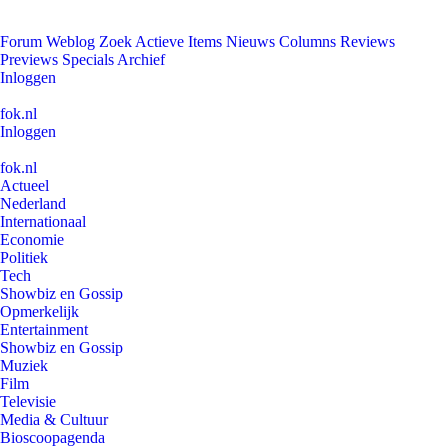
Forum
Weblog
Zoek
Actieve Items
Nieuws
Columns
Reviews
Previews
Specials
Archief
Inloggen
fok.nl
Inloggen
fok.nl
Actueel
Nederland
Internationaal
Economie
Politiek
Tech
Showbiz en Gossip
Opmerkelijk
Entertainment
Showbiz en Gossip
Muziek
Film
Televisie
Media & Cultuur
Bioscoopagenda