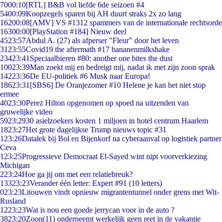
70
00:10
[RTL] B&B vol liefde 6de seizoen #4
54
00:09
Koopzegels sparen bij AH duurt straks 2x zo lang
162
00:08
[AMV] VS #1312 spammers van de internationale rechtsorde
163
00:00
[PlayStation #184] Nieuw deel
45
23:57
Abdul A. (27) als afperser "Fleur" door het leven
31
23:55
Covid19 the aftermath #17 bananenmilkshake
234
23:41
Speciaalbieren #80: another one bites the dust
100
23:39
Man zoekt mij en bedreigt mij, nadat ik met zijn zoon sprak
142
23:36
De EU-politiek #6 Musk naar Europa!
186
23:31
[SBS6] De Oranjezomer #10 Helene je kan het niet stop
ermee
40
23:30
Perez Hilton opgenomen op spoed na uitzenden van
gruwelijke video
59
23:29
30 asielzoekers kosten 1 miljoen in hotel centrum Haarlem
18
23:27
Het grote dagelijkse Trump nieuws topic #31
1
23:26
Datalek bij Bol en Bijenkorf na cyberaanval op logistiek partner
Ceva
1
23:25
Progressieve Democraat El-Sayed wint nipt voorverkiezing
Michigan
2
23:24
Hoe ga jij om met een relatiebreuk?
133
23:23
Verander één letter: Expert #91 (10 letters)
0
23:23
Litouwen vindt opnieuw migrantentunnel onder grens met Wit-
Rusland
12
23:23
Wat is nou een goede jerrycan voor in de auto ?
38
23:20
Zoon(11) onderneemt werkelijk geen reet in de vakantie