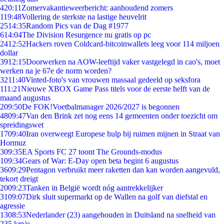
4
20:11
Zomervakantieweerbericht: aanhoudend zomers
1
19:48
Vollering de sterkste na lastige heuvelrit
25
14:35
Random Pics van de Dag #1977
6
14:04
The Division Resurgence nu gratis op pc
24
12:52
Hackers roven Coldcard-bitcoinwallets leeg voor 114 miljoen
dollar
39
12:15
Doorwerken na AOW-leeftijd vaker vastgelegd in cao's, moet
werken na je 67e de norm worden?
32
11:40
Vinted-foto's van vrouwen massaal gedeeld op seksfora
1
11:21
Nieuwe XBOX Game Pass titels voor de eerste helft van de
maand augustus
2
09:50
De FOK!Voetbalmanager 2026/2027 is begonnen
48
09:47
Van den Brink zet nog eens 14 gemeenten onder toezicht om
spreidingswet
17
09:40
Iran overweegt Europese hulp bij ruimen mijnen in Straat van
Hormuz
3
09:35
EA Sports FC 27 toont The Grounds-modus
1
09:34
Gears of War: E-Day open beta begint 6 augustus
36
09:29
Pentagon verbruikt meer raketten dan kan worden aangevuld,
tekort dreigt
20
09:23
Tanken in België wordt nóg aantrekkelijker
31
09:07
Dirk sluit supermarkt op de Wallen na golf van diefstal en
agressie
13
08:53
Nederlander (23) aangehouden in Duitsland na snelheid van
235 km/u