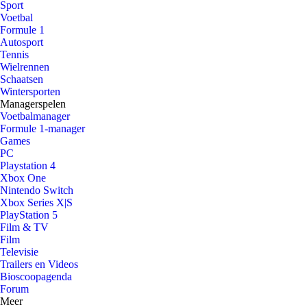
Sport
Voetbal
Formule 1
Autosport
Tennis
Wielrennen
Schaatsen
Wintersporten
Managerspelen
Voetbalmanager
Formule 1-manager
Games
PC
Playstation 4
Xbox One
Nintendo Switch
Xbox Series X|S
PlayStation 5
Film & TV
Film
Televisie
Trailers en Videos
Bioscoopagenda
Forum
Meer