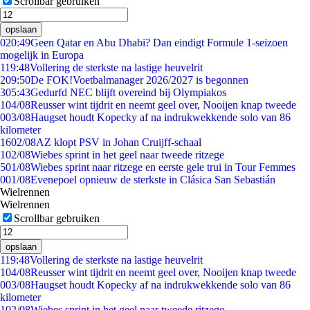
Scrollbar gebruiken
opslaan
0
20:49
Geen Qatar en Abu Dhabi? Dan eindigt Formule 1-seizoen
mogelijk in Europa
1
19:48
Vollering de sterkste na lastige heuvelrit
2
09:50
De FOK!Voetbalmanager 2026/2027 is begonnen
3
05:43
Gedurfd NEC blijft overeind bij Olympiakos
1
04/08
Reusser wint tijdrit en neemt geel over, Nooijen knap tweede
0
03/08
Haugset houdt Kopecky af na indrukwekkende solo van 86
kilometer
16
02/08
AZ klopt PSV in Johan Cruijff-schaal
1
02/08
Wiebes sprint in het geel naar tweede ritzege
5
01/08
Wiebes sprint naar ritzege en eerste gele trui in Tour Femmes
0
01/08
Evenepoel opnieuw de sterkste in Clásica San Sebastián
Wielrennen
Wielrennen
Scrollbar gebruiken
opslaan
1
19:48
Vollering de sterkste na lastige heuvelrit
1
04/08
Reusser wint tijdrit en neemt geel over, Nooijen knap tweede
0
03/08
Haugset houdt Kopecky af na indrukwekkende solo van 86
kilometer
1
02/08
Wiebes sprint in het geel naar tweede ritzege