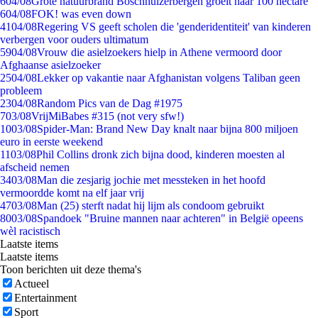
6
04/08
Grote natuurbrand Boschhuizerbergen groeit naar 100 hectare
6
04/08
FOK! was even down
41
04/08
Regering VS geeft scholen die 'genderidentiteit' van kinderen
verbergen voor ouders ultimatum
59
04/08
Vrouw die asielzoekers hielp in Athene vermoord door
Afghaanse asielzoeker
25
04/08
Lekker op vakantie naar Afghanistan volgens Taliban geen
probleem
23
04/08
Random Pics van de Dag #1975
7
03/08
VrijMiBabes #315 (not very sfw!)
10
03/08
Spider-Man: Brand New Day knalt naar bijna 800 miljoen
euro in eerste weekend
11
03/08
Phil Collins dronk zich bijna dood, kinderen moesten al
afscheid nemen
34
03/08
Man die zesjarig jochie met messteken in het hoofd
vermoordde komt na elf jaar vrij
47
03/08
Man (25) sterft nadat hij lijm als condoom gebruikt
80
03/08
Spandoek "Bruine mannen naar achteren" in België opeens
wèl racistisch
Laatste items
Laatste items
Toon berichten uit deze thema's
Actueel
Entertainment
Sport