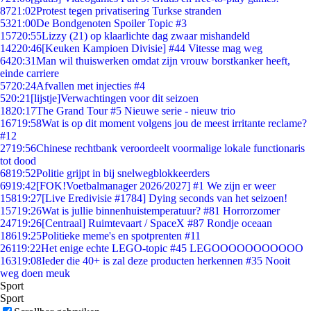
87
21:02
Protest tegen privatisering Turkse stranden
53
21:00
De Bondgenoten Spoiler Topic #3
157
20:55
Lizzy (21) op klaarlichte dag zwaar mishandeld
142
20:46
[Keuken Kampioen Divisie] #44 Vitesse mag weg
64
20:31
Man wil thuiswerken omdat zijn vrouw borstkanker heeft,
einde carriere
57
20:24
Afvallen met injecties #4
5
20:21
[lijstje]Verwachtingen voor dit seizoen
18
20:17
The Grand Tour #5 Nieuwe serie - nieuw trio
167
19:58
Wat is op dit moment volgens jou de meest irritante reclame?
#12
27
19:56
Chinese rechtbank veroordeelt voormalige lokale functionaris
tot dood
68
19:52
Politie grijpt in bij snelwegblokkeerders
69
19:42
[FOK!Voetbalmanager 2026/2027] #1 We zijn er weer
158
19:27
[Live Eredivisie #1784] Dying seconds van het seizoen!
157
19:26
Wat is jullie binnenhuistemperatuur? #81 Horrorzomer
247
19:26
[Centraal] Ruimtevaart / SpaceX #87 Rondje oceaan
186
19:25
Politieke meme's en spotprenten #11
261
19:22
Het enige echte LEGO-topic #45 LEGOOOOOOOOOOO
163
19:08
Ieder die 40+ is zal deze producten herkennen #35 Nooit
weg doen meuk
Sport
Sport