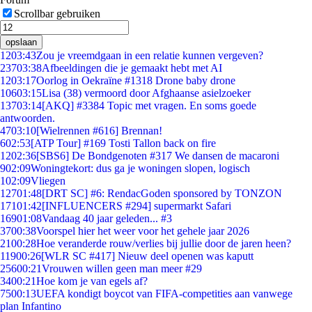
Scrollbar gebruiken
opslaan
12
03:43
Zou je vreemdgaan in een relatie kunnen vergeven?
237
03:38
Afbeeldingen die je gemaakt hebt met AI
12
03:17
Oorlog in Oekraïne #1318 Drone baby drone
106
03:15
Lisa (38) vermoord door Afghaanse asielzoeker
137
03:14
[AKQ] #3384 Topic met vragen. En soms goede
antwoorden.
47
03:10
[Wielrennen #616] Brennan!
6
02:53
[ATP Tour] #169 Tosti Tallon back on fire
12
02:36
[SBS6] De Bondgenoten #317 We dansen de macaroni
9
02:09
Woningtekort: dus ga je woningen slopen, logisch
1
02:09
Vliegen
127
01:48
[DRT SC] #6: RendacGoden sponsored by TONZON
171
01:42
[INFLUENCERS #294] supermarkt Safari
169
01:08
Vandaag 40 jaar geleden... #3
37
00:38
Voorspel hier het weer voor het gehele jaar 2026
21
00:28
Hoe veranderde rouw/verlies bij jullie door de jaren heen?
119
00:26
[WLR SC #417] Nieuw deel openen was kaputt
256
00:21
Vrouwen willen geen man meer #29
34
00:21
Hoe kom je van egels af?
75
00:13
UEFA kondigt boycot van FIFA-competities aan vanwege
plan Infantino