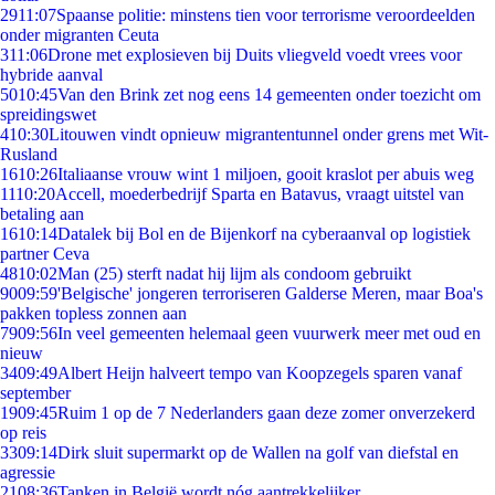
29
11:07
Spaanse politie: minstens tien voor terrorisme veroordeelden
onder migranten Ceuta
3
11:06
Drone met explosieven bij Duits vliegveld voedt vrees voor
hybride aanval
50
10:45
Van den Brink zet nog eens 14 gemeenten onder toezicht om
spreidingswet
4
10:30
Litouwen vindt opnieuw migrantentunnel onder grens met Wit-
Rusland
16
10:26
Italiaanse vrouw wint 1 miljoen, gooit kraslot per abuis weg
11
10:20
Accell, moederbedrijf Sparta en Batavus, vraagt uitstel van
betaling aan
16
10:14
Datalek bij Bol en de Bijenkorf na cyberaanval op logistiek
partner Ceva
48
10:02
Man (25) sterft nadat hij lijm als condoom gebruikt
90
09:59
'Belgische' jongeren terroriseren Galderse Meren, maar Boa's
pakken topless zonnen aan
79
09:56
In veel gemeenten helemaal geen vuurwerk meer met oud en
nieuw
34
09:49
Albert Heijn halveert tempo van Koopzegels sparen vanaf
september
19
09:45
Ruim 1 op de 7 Nederlanders gaan deze zomer onverzekerd
op reis
33
09:14
Dirk sluit supermarkt op de Wallen na golf van diefstal en
agressie
21
08:36
Tanken in België wordt nóg aantrekkelijker