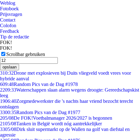
Weblog
Fotoboek
Prijsvragen
Contact
Colofon
Feedback
Tip de redactie
FOK!
FOK!
Scrollbar gebruiken
opslaan
3
10:32
Drone met explosieven bij Duits vliegveld voedt vrees voor
hybride aanval
6
09:48
Random Pics van de Dag #1978
22
09:33
Waterschappen slaan alarm wegens droogte: Gereedschapskist
leeg
19
06:40
Zorgmedewerkster die 's nachts haar vriend bezocht terecht
ontslagen
33
00:35
Random Pics van de Dag #1977
2
05/08
De FOK!Voetbalmanager 2026/2027 is begonnen
21
05/08
Tanken in België wordt nóg aantrekkelijker
33
05/08
Dirk sluit supermarkt op de Wallen na golf van diefstal en
agressie