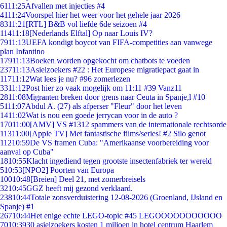
61
11:25
Afvallen met injecties #4
41
11:24
Voorspel hier het weer voor het gehele jaar 2026
83
11:21
[RTL] B&B vol liefde 6de seizoen #4
114
11:18
[Nederlands Elftal] Op naar Louis IV?
79
11:13
UEFA kondigt boycot van FIFA-competities aan vanwege
plan Infantino
179
11:13
Boeken worden opgekocht om chatbots te voeden
237
11:13
Asielzoekers #22 : Het Europese migratiepact gaat in
117
11:12
Wat lees je nu? #96 zomerlezen
33
11:12
Post hier zo vaak mogelijk om 11:11 #39 Vanz11
28
11:08
Migranten breken door grens naar Ceuta in Spanje,l #10
51
11:07
Abdul A. (27) als afperser "Fleur" door het leven
14
11:02
Wat is nou een goede jerrycan voor in de auto ?
170
11:00
[AMV] VS #1312 spammers van de internationale rechtsorde
113
11:00
[Apple TV] Met fantastische films/series! #2 Silo genot
112
10:59
De VS framen Cuba: "Amerikaanse voorbereiding voor
aanval op Cuba"
18
10:55
Klacht ingediend tegen grootste insectenfabriek ter wereld
5
10:53
[NPO2] Poorten van Europa
100
10:48
[Breien] Deel 21, met zomerbreisels
32
10:45
GGZ heeft mij gezond verklaard.
238
10:44
Totale zonsverduistering 12-08-2026 (Groenland, IJsland en
Spanje) #1
267
10:44
Het enige echte LEGO-topic #45 LEGOOOOOOOOOOO
70
10:39
30 asielzoekers kosten 1 miljoen in hotel centrum Haarlem