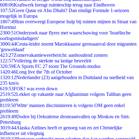
6
08:06
Kraftwerk brengt ruimteschip terug naar Eindhoven
1
07:52
Geen Qatar en Abu Dhabi? Dan eindigt Formule 1-seizoen
mogelijk in Europa
18
07:49
Iran overweegt Europese hulp bij ruimen mijnen in Straat van
Hormuz
23
00:51
Onderzoek naar flyers met waarschuwing voor 'Israëlische
oorlogsmisdadigers'
30
00:44
Ceuta-leider noemt Marokkaanse grensaanval door migranten
'gruweldaad'
4
23:27
Zomervakantieweerbericht: aanhoudend zomers
1
22:57
Vollering de sterkste na lastige heuvelrit
3
20:59
EA Sports FC 27 toont The Grounds-modus
14
20:46
Long live the 7th of October
13
20:12
Nederlander (23) aangehouden in Duitsland na snelheid van
235 km/u
6
19:53
FOK! was even down
25
19:52
Lekker op vakantie naar Afghanistan volgens Taliban geen
probleem
81
19:50
'Witte' mannen discrimineren is volgens OM geen enkel
probleem
26
19:49
Doden bij Oekraïense droneaanvallen op Moskou en Sint-
Petersburg
30
19:44
Alaska Airlines heeft er genoeg van en zet Christelijke
influencer uit vliegtuig
36
19:33
Pentagon verbruikt meer raketten dan kan worden aangevuld,