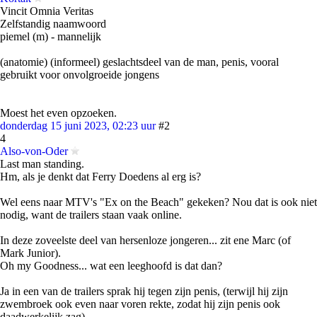
Vincit Omnia Veritas
Zelfstandig naamwoord
piemel (m) - mannelijk
(anatomie) (informeel) geslachtsdeel van de man, penis, vooral
gebruikt voor onvolgroeide jongens
Moest het even opzoeken.
donderdag 15 juni 2023, 02:23 uur
#2
4
Also-von-Oder
Last man standing.
Hm, als je denkt dat Ferry Doedens al erg is?
Wel eens naar MTV's "Ex on the Beach" gekeken? Nou dat is ook niet
nodig, want de trailers staan vaak online.
In deze zoveelste deel van hersenloze jongeren... zit ene Marc (of
Mark Junior).
Oh my Goodness... wat een leeghoofd is dat dan?
Ja in een van de trailers sprak hij tegen zijn penis, (terwijl hij zijn
zwembroek ook even naar voren rekte, zodat hij zijn penis ook
daadwerkelijk zag)