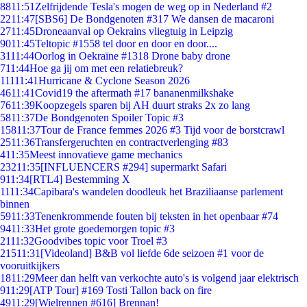
88
11:51
Zelfrijdende Tesla's mogen de weg op in Nederland #2
22
11:47
[SBS6] De Bondgenoten #317 We dansen de macaroni
27
11:45
Droneaanval op Oekrains vliegtuig in Leipzig
90
11:45
Teltopic #1558 tel door en door en door....
31
11:44
Oorlog in Oekraïne #1318 Drone baby drone
7
11:44
Hoe ga jij om met een relatiebreuk?
111
11:41
Hurricane & Cyclone Season 2026
46
11:41
Covid19 the aftermath #17 bananenmilkshake
76
11:39
Koopzegels sparen bij AH duurt straks 2x zo lang
58
11:37
De Bondgenoten Spoiler Topic #3
158
11:37
Tour de France femmes 2026 #3 Tijd voor de borstcrawl
25
11:36
Transfergeruchten en contractverlenging #83
4
11:35
Meest innovatieve game mechanics
232
11:35
[INFLUENCERS #294] supermarkt Safari
9
11:34
[RTL4] Bestemming X
11
11:34
Capibara's wandelen doodleuk het Braziliaanse parlement
binnen
59
11:33
Tenenkrommende fouten bij teksten in het openbaar #74
94
11:33
Het grote goedemorgen topic #3
21
11:32
Goodvibes topic voor Troel #3
215
11:31
[Videoland] B&B vol liefde 6de seizoen #1 voor de
vooruitkijkers
18
11:29
Meer dan helft van verkochte auto's is volgend jaar elektrisch
9
11:29
[ATP Tour] #169 Tosti Tallon back on fire
49
11:29
[Wielrennen #616] Brennan!