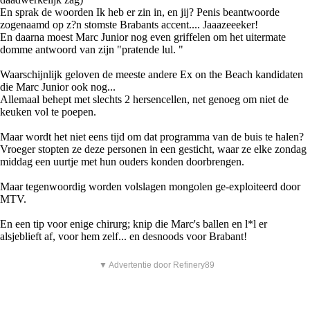
En sprak de woorden Ik heb er zin in, en jij? Penis beantwoorde
zogenaamd op z?n stomste Brabants accent.... Jaaazeeeker!
En daarna moest Marc Junior nog even griffelen om het uitermate
domme antwoord van zijn "pratende lul. "
Waarschijnlijk geloven de meeste andere Ex on the Beach kandidaten
die Marc Junior ook nog...
Allemaal behept met slechts 2 hersencellen, net genoeg om niet de
keuken vol te poepen.
Maar wordt het niet eens tijd om dat programma van de buis te halen?
Vroeger stopten ze deze personen in een gesticht, waar ze elke zondag
middag een uurtje met hun ouders konden doorbrengen.
Maar tegenwoordig worden volslagen mongolen ge-exploiteerd door
MTV.
En een tip voor enige chirurg; knip die Marc's ballen en l*l er
alsjeblieft af, voor hem zelf... en desnoods voor Brabant!
▼ Advertentie door Refinery89