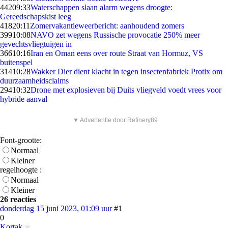
442
09:33
Waterschappen slaan alarm wegens droogte:
Gereedschapskist leeg
418
20:11
Zomervakantieweerbericht: aanhoudend zomers
399
10:08
NAVO zet wegens Russische provocatie 250% meer
gevechtsvliegtuigen in
366
10:16
Iran en Oman eens over route Straat van Hormuz, VS
buitenspel
314
10:28
Wakker Dier dient klacht in tegen insectenfabriek Protix om
duurzaamheidsclaims
294
10:32
Drone met explosieven bij Duits vliegveld voedt vrees voor
hybride aanval
▼ Advertentie door Refinery89
Font-grootte:
Normaal
Kleiner
regelhoogte :
Normaal
Kleiner
26 reacties
donderdag 15 juni 2023, 01:09 uur
#1
0
Kortak