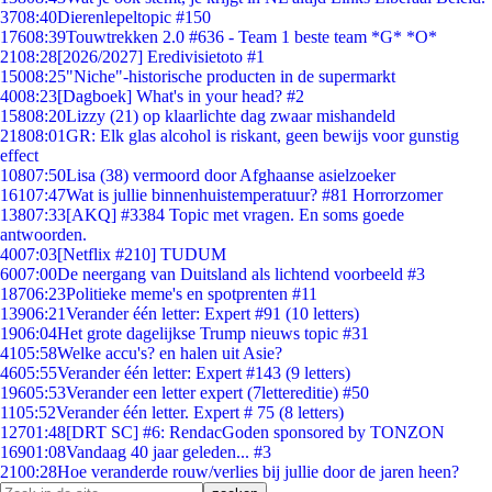
37
08:40
Dierenlepeltopic #150
176
08:39
Touwtrekken 2.0 #636 - Team 1 beste team *G* *O*
21
08:28
[2026/2027] Eredivisietoto #1
150
08:25
"Niche"-historische producten in de supermarkt
40
08:23
[Dagboek] What's in your head? #2
158
08:20
Lizzy (21) op klaarlichte dag zwaar mishandeld
218
08:01
GR: Elk glas alcohol is riskant, geen bewijs voor gunstig
effect
108
07:50
Lisa (38) vermoord door Afghaanse asielzoeker
161
07:47
Wat is jullie binnenhuistemperatuur? #81 Horrorzomer
138
07:33
[AKQ] #3384 Topic met vragen. En soms goede
antwoorden.
40
07:03
[Netflix #210] TUDUM
60
07:00
De neergang van Duitsland als lichtend voorbeeld #3
187
06:23
Politieke meme's en spotprenten #11
139
06:21
Verander één letter: Expert #91 (10 letters)
19
06:04
Het grote dagelijkse Trump nieuws topic #31
41
05:58
Welke accu's? en halen uit Asie?
46
05:55
Verander één letter: Expert #143 (9 letters)
196
05:53
Verander een letter expert (7lettereditie) #50
11
05:52
Verander één letter. Expert # 75 (8 letters)
127
01:48
[DRT SC] #6: RendacGoden sponsored by TONZON
169
01:08
Vandaag 40 jaar geleden... #3
21
00:28
Hoe veranderde rouw/verlies bij jullie door de jaren heen?