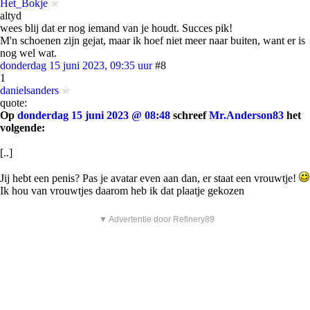
Het_Bokje
altyd
wees blij dat er nog iemand van je houdt. Succes pik!
M'n schoenen zijn gejat, maar ik hoef niet meer naar buiten, want er is
nog wel wat.
donderdag 15 juni 2023, 09:35 uur
#8
1
danielsanders
quote:
Op
donderdag 15 juni 2023 @ 08:48
schreef
Mr.Anderson83
het
volgende:
[..]
Jij hebt een penis? Pas je avatar even aan dan, er staat een vrouwtje!
Ik hou van vrouwtjes daarom heb ik dat plaatje gekozen
▼ Advertentie door Refinery89