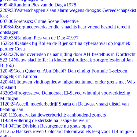
6
09:48
Random Pics van de Dag #1978
22
09:33
Waterschappen slaan alarm wegens droogte: Gereedschapskist
leeg
0
07:00
Forensics: Crime Scene Detective
19
06:40
Zorgmedewerkster die 's nachts haar vriend bezocht terecht
ontslagen
33
00:35
Random Pics van de Dag #1977
16
22:40
Datalek bij Bol en de Bijenkorf na cyberaanval op logistiek
partner Ceva
29
22:27
Kind overleden na aanrijding door AH-bestelbus in Dordrecht
5
22:14
Nieuw slachtoffer in kindermisbruikzaak zorgprofessional Jan
B. (66)
1
20:49
Geen Qatar en Abu Dhabi? Dan eindigt Formule 1-seizoen
mogelijk in Europa
4
20:44
Litouwen vindt opnieuw migrantentunnel onder grens met Wit-
Rusland
43
20:34
Progressieve Democraat El-Sayed wint nipt voorverkiezing
Michigan
11
20:24
Accell, moederbedrijf Sparta en Batavus, vraagt uitstel van
betaling aan
4
20:11
Zomervakantieweerbericht: aanhoudend zomers
1
19:48
Vollering de sterkste na lastige heuvelrit
7
14:04
The Division Resurgence nu gratis op pc
31
12:52
Hackers roven Coldcard-bitcoinwallets leeg voor 114 miljoen
dollar