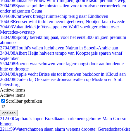
16
04/08
Italiaanse vrouw wint 1 miljoen, gooit kraslot per abuis weg
29
04/08
Spaanse politie: minstens tien voor terrorisme veroordeelden
onder migranten Ceuta
6
04/08
Kraftwerk brengt ruimteschip terug naar Eindhoven
1
04/08
Reusser wint tijdrit en neemt geel over, Nooijen knap tweede
7
04/08
Vakantiekiekje Verstappen en Wolff voedt geruchten over
Mercedes-overstap
18
04/08
Spotify bereikt mijlpaal, voor het eerst 300 miljoen premium-
abonnees
27
04/08
Houthi's vallen luchthaven Najran in Saoedi-Arabië aan
34
04/08
Albert Heijn halveert tempo van Koopzegels sparen vanaf
september
55
04/08
Boeren waarschuwen voor lagere oogst door aanhoudende
hitte en droogte
20
04/08
Apple vecht Britse eis tot inbouwen backdoor in iCloud aan
26
04/08
Doden bij Oekraïense droneaanvallen op Moskou en Sint-
Petersburg
Actieve items
Actieve items
Scrollbar gebruiken
opslaan
2
12:00
Capibara's lopen Braziliaans parlementsgebouw Mato Grosso
binnen
22
11:59
Waterschappen slaan alarm wegens droogte: Gereedschapskist