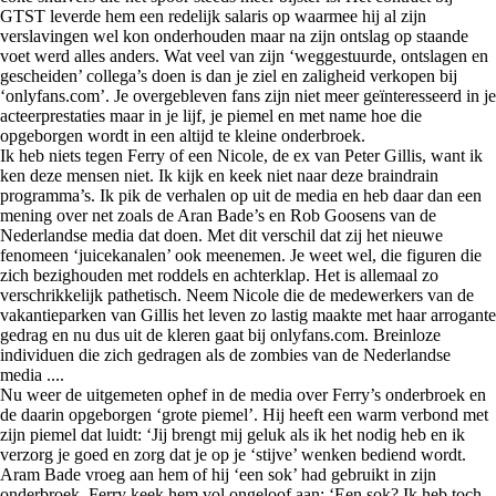
GTST leverde hem een redelijk salaris op waarmee hij al zijn
verslavingen wel kon onderhouden maar na zijn ontslag op staande
voet werd alles anders. Wat veel van zijn ‘weggestuurde, ontslagen en
gescheiden’ collega’s doen is dan je ziel en zaligheid verkopen bij
‘onlyfans.com’. Je overgebleven fans zijn niet meer geïnteresseerd in je
acteerprestaties maar in je lijf, je piemel en met name hoe die
opgeborgen wordt in een altijd te kleine onderbroek.
Ik heb niets tegen Ferry of een Nicole, de ex van Peter Gillis, want ik
ken deze mensen niet. Ik kijk en keek niet naar deze braindrain
programma’s. Ik pik de verhalen op uit de media en heb daar dan een
mening over net zoals de Aran Bade’s en Rob Goosens van de
Nederlandse media dat doen. Met dit verschil dat zij het nieuwe
fenomeen ‘juicekanalen’ ook meenemen. Je weet wel, die figuren die
zich bezighouden met roddels en achterklap. Het is allemaal zo
verschrikkelijk pathetisch. Neem Nicole die de medewerkers van de
vakantieparken van Gillis het leven zo lastig maakte met haar arrogante
gedrag en nu dus uit de kleren gaat bij onlyfans.com. Breinloze
individuen die zich gedragen als de zombies van de Nederlandse
media ....
Nu weer de uitgemeten ophef in de media over Ferry’s onderbroek en
de daarin opgeborgen ‘grote piemel’. Hij heeft een warm verbond met
zijn piemel dat luidt: ‘Jij brengt mij geluk als ik het nodig heb en ik
verzorg je goed en zorg dat je op je ‘stijve’ wenken bediend wordt.
Aram Bade vroeg aan hem of hij ‘een sok’ had gebruikt in zijn
onderbroek. Ferry keek hem vol ongeloof aan: ‘Een sok? Ik heb toch