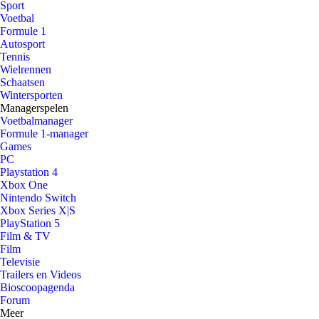
Sport
Voetbal
Formule 1
Autosport
Tennis
Wielrennen
Schaatsen
Wintersporten
Managerspelen
Voetbalmanager
Formule 1-manager
Games
PC
Playstation 4
Xbox One
Nintendo Switch
Xbox Series X|S
PlayStation 5
Film & TV
Film
Televisie
Trailers en Videos
Bioscoopagenda
Forum
Meer