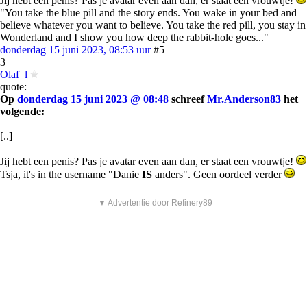
Jij hebt een penis? Pas je avatar even aan dan, er staat een vrouwtje!
"You take the blue pill and the story ends. You wake in your bed and
believe whatever you want to believe. You take the red pill, you stay in
Wonderland and I show you how deep the rabbit-hole goes..."
donderdag 15 juni 2023, 08:53 uur
#5
3
Olaf_l
quote:
Op
donderdag 15 juni 2023 @ 08:48
schreef
Mr.Anderson83
het
volgende:
[..]
Jij hebt een penis? Pas je avatar even aan dan, er staat een vrouwtje!
Tsja, it's in the username "Danie
IS
anders". Geen oordeel verder
▼ Advertentie door Refinery89