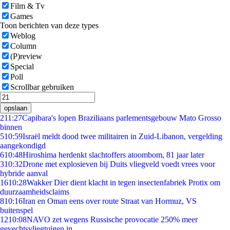
Film & Tv
Games
Toon berichten van deze types
Weblog
Column
(P)review
Special
Poll
Scrollbar gebruiken
opslaan
2
11:27
Capibara's lopen Braziliaans parlementsgebouw Mato Grosso
binnen
5
10:59
Israël meldt dood twee militairen in Zuid-Libanon, vergelding
aangekondigd
6
10:48
Hiroshima herdenkt slachtoffers atoombom, 81 jaar later
3
10:32
Drone met explosieven bij Duits vliegveld voedt vrees voor
hybride aanval
16
10:28
Wakker Dier dient klacht in tegen insectenfabriek Protix om
duurzaamheidsclaims
8
10:16
Iran en Oman eens over route Straat van Hormuz, VS
buitenspel
12
10:08
NAVO zet wegens Russische provocatie 250% meer
gevechtsvliegtuigen in