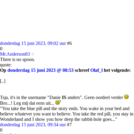
donderdag 15 juni 2023, 09:02 uur
#6
0
Mr.Anderson83
There is no spoon.
quote:
Op
donderdag 15 juni 2023 @ 08:53
schreef
Olaf_l
het volgende:
[..]
Tsja, it's in the username "Danie
IS
anders". Geen oordeel verder
Bro...! Leg mij dat eens uit...
"You take the blue pill and the story ends. You wake in your bed and
believe whatever you want to believe. You take the red pill, you stay in
Wonderland and I show you how deep the rabbit-hole goes..."
donderdag 15 juni 2023, 09:34 uur
#7
0