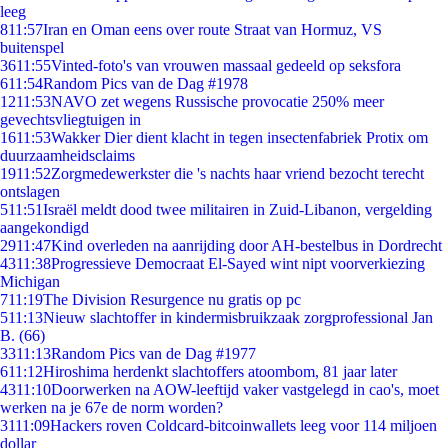
leeg
8
11:57
Iran en Oman eens over route Straat van Hormuz, VS
buitenspel
36
11:55
Vinted-foto's van vrouwen massaal gedeeld op seksfora
6
11:54
Random Pics van de Dag #1978
12
11:53
NAVO zet wegens Russische provocatie 250% meer
gevechtsvliegtuigen in
16
11:53
Wakker Dier dient klacht in tegen insectenfabriek Protix om
duurzaamheidsclaims
19
11:52
Zorgmedewerkster die 's nachts haar vriend bezocht terecht
ontslagen
5
11:51
Israël meldt dood twee militairen in Zuid-Libanon, vergelding
aangekondigd
29
11:47
Kind overleden na aanrijding door AH-bestelbus in Dordrecht
43
11:38
Progressieve Democraat El-Sayed wint nipt voorverkiezing
Michigan
7
11:19
The Division Resurgence nu gratis op pc
5
11:13
Nieuw slachtoffer in kindermisbruikzaak zorgprofessional Jan
B. (66)
33
11:13
Random Pics van de Dag #1977
6
11:12
Hiroshima herdenkt slachtoffers atoombom, 81 jaar later
43
11:10
Doorwerken na AOW-leeftijd vaker vastgelegd in cao's, moet
werken na je 67e de norm worden?
31
11:09
Hackers roven Coldcard-bitcoinwallets leeg voor 114 miljoen
dollar