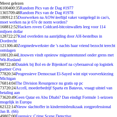
Meest gelezen
61004
00:35
Random Pics van de Dag #1977
13657
09:48
Random Pics van de Dag #1978
1809
12:15
Doorwerken na AOW-leeftijd vaker vastgelegd in cao's,
moet werken na je 67e de norm worden?
1688
12:52
Hackers roven Coldcard-bitcoinwallets leeg voor 114
miljoen dollar
1287
22:27
Kind overleden na aanrijding door AH-bestelbus in
Dordrecht
1213
06:40
Zorgmedewerkster die 's nachts haar vriend bezocht terecht
ontslagen
1001
20:44
Litouwen vindt opnieuw migrantentunnel onder grens met
Wit-Rusland
987
22:40
Datalek bij Bol en de Bijenkorf na cyberaanval op logistiek
partner Ceva
778
20:34
Progressieve Democraat El-Sayed wint nipt voorverkiezing
Michigan
768
14:04
The Division Resurgence nu gratis op pc
737
20:24
Accell, moederbedrijf Sparta en Batavus, vraagt uitstel van
betaling aan
736
20:49
Geen Qatar en Abu Dhabi? Dan eindigt Formule 1-seizoen
mogelijk in Europa
621
22:14
Nieuw slachtoffer in kindermisbruikzaak zorgprofessional
Jan B. (66)
498
07:00
Forensics: Crime Scene Detective