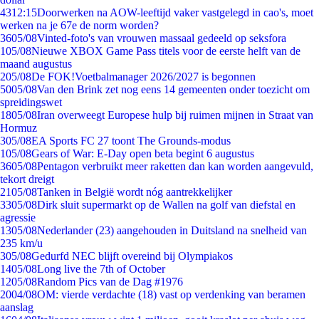
43
12:15
Doorwerken na AOW-leeftijd vaker vastgelegd in cao's, moet
werken na je 67e de norm worden?
36
05/08
Vinted-foto's van vrouwen massaal gedeeld op seksfora
1
05/08
Nieuwe XBOX Game Pass titels voor de eerste helft van de
maand augustus
2
05/08
De FOK!Voetbalmanager 2026/2027 is begonnen
50
05/08
Van den Brink zet nog eens 14 gemeenten onder toezicht om
spreidingswet
18
05/08
Iran overweegt Europese hulp bij ruimen mijnen in Straat van
Hormuz
3
05/08
EA Sports FC 27 toont The Grounds-modus
1
05/08
Gears of War: E-Day open beta begint 6 augustus
36
05/08
Pentagon verbruikt meer raketten dan kan worden aangevuld,
tekort dreigt
21
05/08
Tanken in België wordt nóg aantrekkelijker
33
05/08
Dirk sluit supermarkt op de Wallen na golf van diefstal en
agressie
13
05/08
Nederlander (23) aangehouden in Duitsland na snelheid van
235 km/u
3
05/08
Gedurfd NEC blijft overeind bij Olympiakos
14
05/08
Long live the 7th of October
12
05/08
Random Pics van de Dag #1976
20
04/08
OM: vierde verdachte (18) vast op verdenking van beramen
aanslag