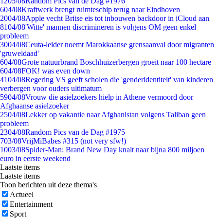
12
05/08
Random Pics van de Dag #1976
6
04/08
Kraftwerk brengt ruimteschip terug naar Eindhoven
20
04/08
Apple vecht Britse eis tot inbouwen backdoor in iCloud aan
81
04/08
'Witte' mannen discrimineren is volgens OM geen enkel
probleem
30
04/08
Ceuta-leider noemt Marokkaanse grensaanval door migranten
'gruweldaad'
6
04/08
Grote natuurbrand Boschhuizerbergen groeit naar 100 hectare
6
04/08
FOK! was even down
41
04/08
Regering VS geeft scholen die 'genderidentiteit' van kinderen
verbergen voor ouders ultimatum
59
04/08
Vrouw die asielzoekers hielp in Athene vermoord door
Afghaanse asielzoeker
25
04/08
Lekker op vakantie naar Afghanistan volgens Taliban geen
probleem
23
04/08
Random Pics van de Dag #1975
7
03/08
VrijMiBabes #315 (not very sfw!)
10
03/08
Spider-Man: Brand New Day knalt naar bijna 800 miljoen
euro in eerste weekend
Laatste items
Laatste items
Toon berichten uit deze thema's
Actueel
Entertainment
Sport