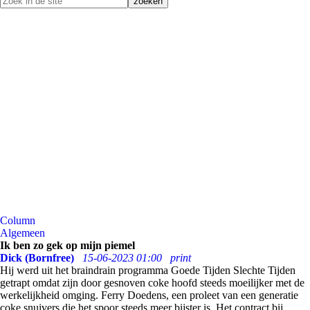
Column
Algemeen
Ik ben zo gek op mijn piemel
Dick (Bornfree)
15-06-2023 01:00
print
Hij werd uit het braindrain programma Goede Tijden Slechte Tijden
getrapt omdat zijn door gesnoven coke hoofd steeds moeilijker met de
werkelijkheid omging. Ferry Doedens, een proleet van een generatie
coke snuivers die het spoor steeds meer bijster is. Het contract bij