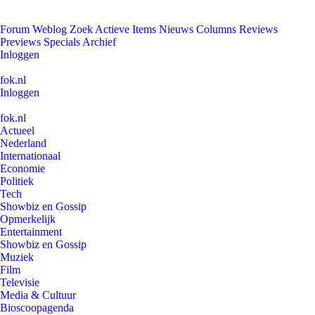
Forum
Weblog
Zoek
Actieve Items
Nieuws
Columns
Reviews
Previews
Specials
Archief
Inloggen
fok.nl
Inloggen
fok.nl
Actueel
Nederland
Internationaal
Economie
Politiek
Tech
Showbiz en Gossip
Opmerkelijk
Entertainment
Showbiz en Gossip
Muziek
Film
Televisie
Media & Cultuur
Bioscoopagenda