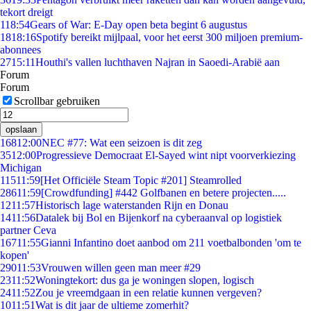
tekort dreigt
1
18:54
Gears of War: E-Day open beta begint 6 augustus
18
18:16
Spotify bereikt mijlpaal, voor het eerst 300 miljoen premium-
abonnees
27
15:11
Houthi's vallen luchthaven Najran in Saoedi-Arabië aan
Forum
Forum
Scrollbar gebruiken
opslaan
168
12:00
NEC #77: Wat een seizoen is dit zeg
35
12:00
Progressieve Democraat El-Sayed wint nipt voorverkiezing
Michigan
115
11:59
[Het Officiële Steam Topic #201] Steamrolled
286
11:59
[Crowdfunding] #442 Golfbanen en betere projecten.....
12
11:57
Historisch lage waterstanden Rijn en Donau
14
11:56
Datalek bij Bol en Bijenkorf na cyberaanval op logistiek
partner Ceva
167
11:55
Gianni Infantino doet aanbod om 211 voetbalbonden 'om te
kopen'
290
11:53
Vrouwen willen geen man meer #29
23
11:52
Woningtekort: dus ga je woningen slopen, logisch
24
11:52
Zou je vreemdgaan in een relatie kunnen vergeven?
10
11:51
Wat is dit jaar de ultieme zomerhit?