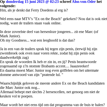
Op
donderdag 15 juni 2023 @ 02:23
schreef
Also-von-Oder
het
volgende:
Hm, als je denkt dat Ferry Doedens al erg is?
Wel eens naar MTV's "Ex on the Beach" gekeken? Nou dat is ook niet
nodig, want de trailers staan vaak online.
In deze zoveelste deel van hersenloze jongeren... zit ene Marc (of
Mark Junior).
Oh my Goodness... wat een leeghoofd is dat dan?
Ja in een van de trailers sprak hij tegen zijn penis, (terwijl hij zijn
zwembroek ook even naar voren rekte, zodat hij zijn penis ook
daadwerkelijk zag)
En sprak de woorden Ik heb er zin in, en jij? Penis beantwoorde
zogenaamd op z?n stomste Brabants accent.... Jaaazeeeker!
En daarna moest Marc Junior nog even griffelen om het uitermate
domme antwoord van zijn "pratende lul. "
Waarschijnlijk geloven de meeste andere Ex on the Beach kandidaten
die Marc Junior ook nog...
Allemaal behept met slechts 2 hersencellen, net genoeg om niet de
keuken vol te poepen.
Maar wordt het niet eens tijd om dat programma van de buis te halen?