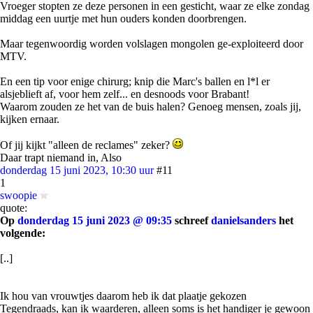
Vroeger stopten ze deze personen in een gesticht, waar ze elke zondag
middag een uurtje met hun ouders konden doorbrengen.
Maar tegenwoordig worden volslagen mongolen ge-exploiteerd door
MTV.
En een tip voor enige chirurg; knip die Marc's ballen en l*l er
alsjeblieft af, voor hem zelf... en desnoods voor Brabant!
Waarom zouden ze het van de buis halen? Genoeg mensen, zoals jij,
kijken ernaar.
Of jij kijkt "alleen de reclames" zeker?
Daar trapt niemand in, Also
donderdag 15 juni 2023, 10:30 uur
#11
1
swoopie
quote:
Op
donderdag 15 juni 2023 @ 09:35
schreef
danielsanders
het
volgende:
[..]
Ik hou van vrouwtjes daarom heb ik dat plaatje gekozen
Tegendraads, kan ik waarderen, alleen soms is het handiger je gewoon