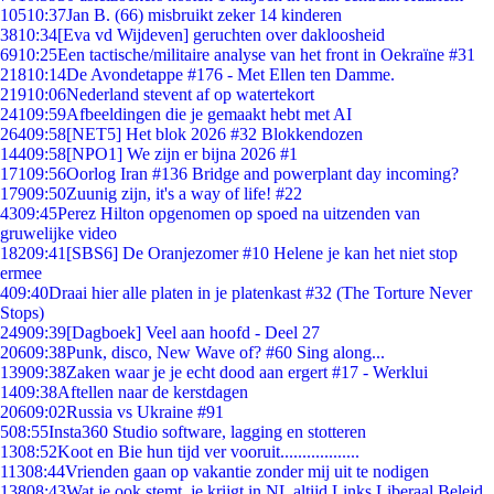
105
10:37
Jan B. (66) misbruikt zeker 14 kinderen
38
10:34
[Eva vd Wijdeven] geruchten over dakloosheid
69
10:25
Een tactische/militaire analyse van het front in Oekraïne #31
218
10:14
De Avondetappe #176 - Met Ellen ten Damme.
219
10:06
Nederland stevent af op watertekort
241
09:59
Afbeeldingen die je gemaakt hebt met AI
264
09:58
[NET5] Het blok 2026 #32 Blokkendozen
144
09:58
[NPO1] We zijn er bijna 2026 #1
171
09:56
Oorlog Iran #136 Bridge and powerplant day incoming?
179
09:50
Zuunig zijn, it's a way of life! #22
43
09:45
Perez Hilton opgenomen op spoed na uitzenden van
gruwelijke video
182
09:41
[SBS6] De Oranjezomer #10 Helene je kan het niet stop
ermee
4
09:40
Draai hier alle platen in je platenkast #32 (The Torture Never
Stops)
249
09:39
[Dagboek] Veel aan hoofd - Deel 27
206
09:38
Punk, disco, New Wave of? #60 Sing along...
139
09:38
Zaken waar je je echt dood aan ergert #17 - Werklui
14
09:38
Aftellen naar de kerstdagen
206
09:02
Russia vs Ukraine #91
5
08:55
Insta360 Studio software, lagging en stotteren
13
08:52
Koot en Bie hun tijd ver vooruit..................
113
08:44
Vrienden gaan op vakantie zonder mij uit te nodigen
138
08:43
Wat je ook stemt, je krijgt in NL altijd Links Liberaal Beleid.