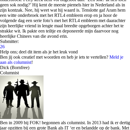
geen sok nodig?’ Hij kent de meeste piemels hier in Nederland als in
zijn kontzak. Nee, hij weet wat hij waard is. Tenslotte gaf Aram hem
een witte onderbroek met het RTL4 embleem erop en ja hoor de
volgende dag een serie foto’s met het RTL4 embleem met daarachter
zijn heerlijke vriend in lengte maal breedte opgeborgen achter het te
strakke wit. Ik pakte een teiltje en deponeerde mijn daarvoor nog
heerlijke Chinees van die avond erin.
Submitter:
26
Help ons; deel dit item als je het leuk vond
Ben jij ook creatief met woorden en heb je iets te vertellen?
Meld je
aan als columnist
!
Dick (Bornfree)
Columnist
Ben in 2009 bij FOK! begonnen als columnist. In 2013 had ik er dertig
jaar opzitten bij een grote Bank als IT ‘er en belandde op de bank. Met