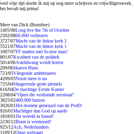
veel vrije tijd stortte ik mij op nog meer schrijven en vrijwilligerswerk,
het bevalt mij prima!
Meer van Dick (Bornfree)
14
05/08
Long live the 7th of October
25
02/08
60.000 verliezers
37
27/07
Macht van de linkse kerk 2
55
21/07
Macht van de linkse kerk 1
10
07/07
FF matten met Scotoe man!
8
01/07
Kwaliteit van de politiek
50
14/06
Asieldwang wordt horror
2
09/06
Skaeve Huse.
7
23/05
Vliegende ambtenaren
42
09/05
Nooit meer is nu
7
25/04
Slingerende grote piemels
6
16/04
De machtige Eerste Kamer
22
08/04
"Open die verdomde zeestraat"
38
25/02
400.000 huizen
30
26/01
Het domme geneuzel van de PvdD
9
20/01
Machtiger dan God op aarde
18
18/01
De wereld in brand!
22
30/12
Bram is vermoord!
9
25/12
Ach, Nederlanders
11
09/12
Onze welvaart