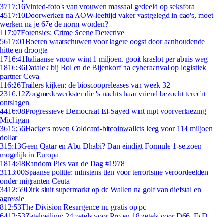
37
17:16
Vinted-foto's van vrouwen massaal gedeeld op seksfora
45
17:10
Doorwerken na AOW-leeftijd vaker vastgelegd in cao's, moet
werken na je 67e de norm worden?
1
17:07
Forensics: Crime Scene Detective
56
17:01
Boeren waarschuwen voor lagere oogst door aanhoudende
hitte en droogte
17
16:41
Italiaanse vrouw wint 1 miljoen, gooit kraslot per abuis weg
18
16:36
Datalek bij Bol en de Bijenkorf na cyberaanval op logistiek
partner Ceva
1
16:26
Trailers kijken: de bioscoopreleases van week 32
23
16:12
Zorgmedewerkster die 's nachts haar vriend bezocht terecht
ontslagen
44
16:08
Progressieve Democraat El-Sayed wint nipt voorverkiezing
Michigan
36
15:56
Hackers roven Coldcard-bitcoinwallets leeg voor 114 miljoen
dollar
3
15:13
Geen Qatar en Abu Dhabi? Dan eindigt Formule 1-seizoen
mogelijk in Europa
18
14:48
Random Pics van de Dag #1978
31
13:00
Spaanse politie: minstens tien voor terrorisme veroordeelden
onder migranten Ceuta
34
12:59
Dirk sluit supermarkt op de Wallen na golf van diefstal en
agressie
8
12:53
The Division Resurgence nu gratis op pc
64
12:53
Zetelpeiling: 24 zetels voor Pro en 18 zetels voor D66, FvD,