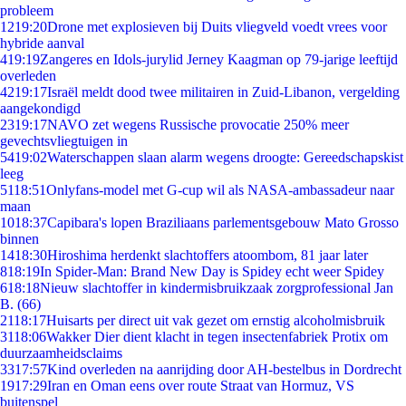
probleem
12
19:20
Drone met explosieven bij Duits vliegveld voedt vrees voor
hybride aanval
4
19:19
Zangeres en Idols-jurylid Jerney Kaagman op 79-jarige leeftijd
overleden
42
19:17
Israël meldt dood twee militairen in Zuid-Libanon, vergelding
aangekondigd
23
19:17
NAVO zet wegens Russische provocatie 250% meer
gevechtsvliegtuigen in
54
19:02
Waterschappen slaan alarm wegens droogte: Gereedschapskist
leeg
51
18:51
Onlyfans-model met G-cup wil als NASA-ambassadeur naar
maan
10
18:37
Capibara's lopen Braziliaans parlementsgebouw Mato Grosso
binnen
14
18:30
Hiroshima herdenkt slachtoffers atoombom, 81 jaar later
8
18:19
In Spider-Man: Brand New Day is Spidey echt weer Spidey
6
18:18
Nieuw slachtoffer in kindermisbruikzaak zorgprofessional Jan
B. (66)
21
18:17
Huisarts per direct uit vak gezet om ernstig alcoholmisbruik
31
18:06
Wakker Dier dient klacht in tegen insectenfabriek Protix om
duurzaamheidsclaims
33
17:57
Kind overleden na aanrijding door AH-bestelbus in Dordrecht
19
17:29
Iran en Oman eens over route Straat van Hormuz, VS
buitenspel