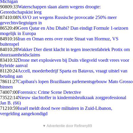
Michigan
908
09:33
Waterschappen slaan alarm wegens droogte:
Gereedschapskist leeg
874
10:08
NAVO zet wegens Russische provocatie 250% meer
gevechtsvliegtuigen in
865
20:49
Geen Qatar en Abu Dhabi? Dan eindigt Formule 1-seizoen
mogelijk in Europa
849
10:16
Iran en Oman eens over route Straat van Hormuz, VS
buitenspel
840
10:28
Wakker Dier dient klacht in tegen insectenfabriek Protix om
duurzaamheidsclaims
834
10:32
Drone met explosieven bij Duits vliegveld voedt vrees voor
hybride aanval
811
20:24
Accell, moederbedrijf Sparta en Batavus, vraagt uitstel van
betaling aan
786
11:27
Capibara's lopen Braziliaans parlementsgebouw Mato Grosso
binnen
740
07:00
Forensics: Crime Scene Detective
735
22:14
Nieuw slachtoffer in kindermisbruikzaak zorgprofessional
Jan B. (66)
712
10:59
Israël meldt dood twee militairen in Zuid-Libanon,
vergelding aangekondigd
▼ Advertentie door Refinery89