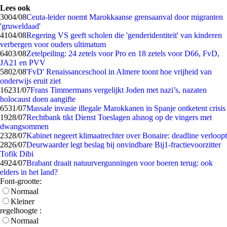
Lees ook
30
04/08
Ceuta-leider noemt Marokkaanse grensaanval door migranten
'gruweldaad'
41
04/08
Regering VS geeft scholen die 'genderidentiteit' van kinderen
verbergen voor ouders ultimatum
64
03/08
Zetelpeiling: 24 zetels voor Pro en 18 zetels voor D66, FvD,
JA21 en PVV
58
02/08
'FvD' Renaissanceschool in Almere toont hoe vrijheid van
onderwijs eruit ziet
162
31/07
Frans Timmermans vergelijkt Joden met nazi’s, nazaten
holocaust doen aangifte
65
31/07
Massale invasie illegale Marokkanen in Spanje ontketent crisis
19
28/07
Rechtbank tikt Dienst Toeslagen alsnog op de vingers met
dwangsommen
23
28/07
Kabinet negeert klimaatrechter over Bonaire: deadline verloopt
28
26/07
Deurwaarder legt beslag bij onvindbare Bij1-fractievoorzitter
Tofik Dibi
49
24/07
Brabant draait natuurvergunningen voor boeren terug: ook
elders in het land?
Font-grootte:
Normaal
Kleiner
regelhoogte :
Normaal