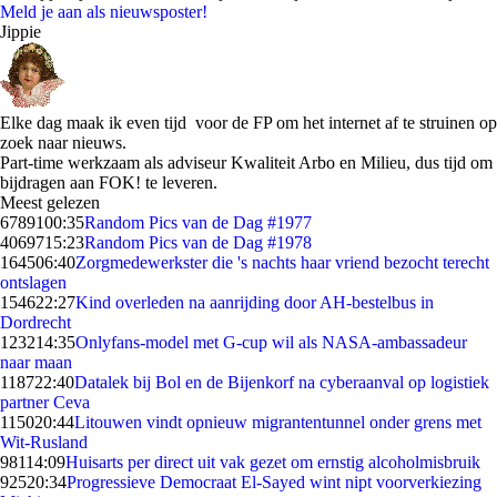
Meld je aan als nieuwsposter!
Jippie
Elke dag maak ik even tijd voor de FP om het internet af te struinen op
zoek naar nieuws.
Part-time werkzaam als adviseur Kwaliteit Arbo en Milieu, dus tijd om
bijdragen aan FOK! te leveren.
Meest gelezen
67891
00:35
Random Pics van de Dag #1977
40697
15:23
Random Pics van de Dag #1978
1645
06:40
Zorgmedewerkster die 's nachts haar vriend bezocht terecht
ontslagen
1546
22:27
Kind overleden na aanrijding door AH-bestelbus in
Dordrecht
1232
14:35
Onlyfans-model met G-cup wil als NASA-ambassadeur
naar maan
1187
22:40
Datalek bij Bol en de Bijenkorf na cyberaanval op logistiek
partner Ceva
1150
20:44
Litouwen vindt opnieuw migrantentunnel onder grens met
Wit-Rusland
981
14:09
Huisarts per direct uit vak gezet om ernstig alcoholmisbruik
925
20:34
Progressieve Democraat El-Sayed wint nipt voorverkiezing