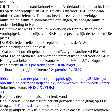
het CDA.
Gijs Tuinman, luitenant-kolonel van de Nederlandse Landmacht, is de
#3 op de conceptlijst van BBB.Tevens is hij voor BBB kandidaat-
minister van Defensie.
Tuinman, heeft als een van de weinige
militairen de Militaire Willemsorde ontvangen, de hoogste militaire
onderscheiding in Nederland.
De nieuwe aanwas Helder, Pouw-Verweij en Eppink staan op de
voorlopige kandidatenlijst van BBB op respectievelijk de 5e, 9e en 19e
plaats.
De BBB-leden stellen op 23 september tijdens de ALV de
kandidatenlijst definitief vast.
“Wat een hel om dit geheim te houden”, zegt , Caroline vd Plas. Maar
oud-CDA’er Mona Keijzer wordt de premierskandidaat voor de BBB.
En nog wat bekenden uit de Kamer van de PVV en J21. “Super
kandidaten”
#BBB
pic.twitter.com/6sDlRP6gvU
— floor bremer (@floorbremer)
September 1, 2023
bbb
caroline van der plas
derk-jan eppink
gijs tuinman
ja21
kieslijst
bbb
lilian helder
mona keijzer
nicky pouw-verweij
pvv
tweede kamer
Submitter:
Bron:
NOS / X /FOK!
43
Help ons; deel dit item als je het leuk vond
Heb je een leuk of interessant bericht gevonden dat je graag op FOK!
terug ziet?
Tip ons dan via de submit!
Zoek jij altijd de leukste nieuwtjes en kun je daar leuk over schrijven?