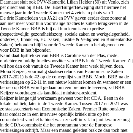
Daarnaast sluit ook
PVV-Kamerlid Lilian Helder (50) uit Venlo, zich
per direct aan bij BBB. De BoerBurgerBeweging start hiermee het
nieuwe jaar in de Tweede Kamer met 4 zetels in plaats van 1.
De drie Kamerleden van JA21 en PVV gaven eerder deze zomer al
aan niet meer voor hun voormalige fracties te zullen terugkeren in de
Tweede Kamer. BBB is blij dat hun kennis en expertise
(respectievelijk: gezondheidszorg, sociale zaken en werkgelegenheid,
onderwijs, financiën, EU-zaken, Justitie & Veiligheid en Binnenlandse
Zaken) behouden blijft voor de Tweede Kamer in het algemeen en
voor BBB in het bijzonder.
Kandidaat-lijsttrekker van BBB is Caroline van der Plas, mede-
oprichter en huidig fractievoorzitter van BBB in de Tweede Kamer. Zij
wil hoe dan ook vanuit de Tweede Kamer haar werk blijven doen.
Mona Keijzer, voormalig staatssecretaris van Economische Zaken
(2017-2021) is de #2 op de conceptlijst van BBB.
Mocht BBB na de
verkiezingen op 22-11 in een nieuw kabinet komen én wanneer er een
beroep op BBB wordt gedaan om een premier te leveren, zal BBB
Keijzer voordragen als kandidaat minister-president.
Keijzer is lange tijd werkzaam geweest voor het CDA. Eerst in de
lokale politiek, later in de Tweede Kamer. Tussen 2017 en 2021 was
ze staatssecretaris van Economische Zaken. Premier Rutte ontsloeg
haar omdat ze in een interview openlijk kritiek uitte op het
coronabeleid van het kabinet waar ze zelf in zat.
In juni kwam ze nog
in de CDA-commissie die het programma voor de Europese
verkiezingen schrijft. Maar een maand geleden brak ze dan toch met