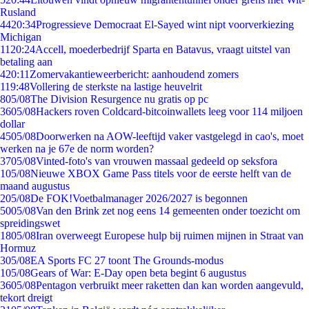
Rusland
44
20:34
Progressieve Democraat El-Sayed wint nipt voorverkiezing
Michigan
11
20:24
Accell, moederbedrijf Sparta en Batavus, vraagt uitstel van
betaling aan
4
20:11
Zomervakantieweerbericht: aanhoudend zomers
1
19:48
Vollering de sterkste na lastige heuvelrit
8
05/08
The Division Resurgence nu gratis op pc
36
05/08
Hackers roven Coldcard-bitcoinwallets leeg voor 114 miljoen
dollar
45
05/08
Doorwerken na AOW-leeftijd vaker vastgelegd in cao's, moet
werken na je 67e de norm worden?
37
05/08
Vinted-foto's van vrouwen massaal gedeeld op seksfora
1
05/08
Nieuwe XBOX Game Pass titels voor de eerste helft van de
maand augustus
2
05/08
De FOK!Voetbalmanager 2026/2027 is begonnen
50
05/08
Van den Brink zet nog eens 14 gemeenten onder toezicht om
spreidingswet
18
05/08
Iran overweegt Europese hulp bij ruimen mijnen in Straat van
Hormuz
3
05/08
EA Sports FC 27 toont The Grounds-modus
1
05/08
Gears of War: E-Day open beta begint 6 augustus
36
05/08
Pentagon verbruikt meer raketten dan kan worden aangevuld,
tekort dreigt