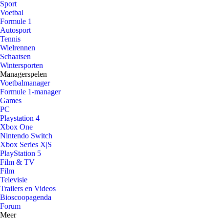
Sport
Voetbal
Formule 1
Autosport
Tennis
Wielrennen
Schaatsen
Wintersporten
Managerspelen
Voetbalmanager
Formule 1-manager
Games
PC
Playstation 4
Xbox One
Nintendo Switch
Xbox Series X|S
PlayStation 5
Film & TV
Film
Televisie
Trailers en Videos
Bioscoopagenda
Forum
Meer