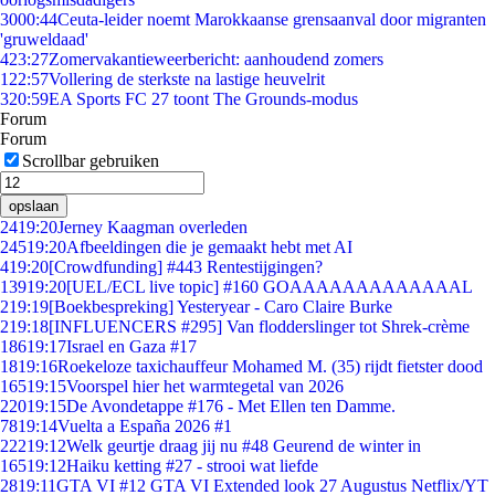
30
00:44
Ceuta-leider noemt Marokkaanse grensaanval door migranten
'gruweldaad'
4
23:27
Zomervakantieweerbericht: aanhoudend zomers
1
22:57
Vollering de sterkste na lastige heuvelrit
3
20:59
EA Sports FC 27 toont The Grounds-modus
Forum
Forum
Scrollbar gebruiken
opslaan
24
19:20
Jerney Kaagman overleden
245
19:20
Afbeeldingen die je gemaakt hebt met AI
4
19:20
[Crowdfunding] #443 Rentestijgingen?
139
19:20
[UEL/ECL live topic] #160 GOAAAAAAAAAAAAAL
2
19:19
[Boekbespreking] Yesteryear - Caro Claire Burke
2
19:18
[INFLUENCERS #295] Van flodderslinger tot Shrek-crème
186
19:17
Israel en Gaza #17
18
19:16
Roekeloze taxichauffeur Mohamed M. (35) rijdt fietster dood
165
19:15
Voorspel hier het warmtegetal van 2026
220
19:15
De Avondetappe #176 - Met Ellen ten Damme.
78
19:14
Vuelta a España 2026 #1
222
19:12
Welk geurtje draag jij nu #48 Geurend de winter in
165
19:12
Haiku ketting #27 - strooi wat liefde
28
19:11
GTA VI #12 GTA VI Extended look 27 Augustus Netflix/YT