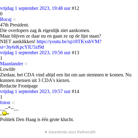
vrijdag 1 september 2023, 19:48 uur
#12
0
Bocaj
47th President.
Die overlopers zag ik eigenlijk niet aankomen.
Maar blijven ze daar nu en gaan ze op de lijst staan?
NIET aanklikken!
https://youtu.be/xp18TKxsbVM?
si=3ty6rKpcYlU5zf9d
vrijdag 1 september 2023, 19:56 uur
#13
1
Maanlander
Lowlife
Ziedaar, het CDA vind altijd een list om aan stemmen te komen. Nu
kunnen mensen uit 3 CDA's kiezen.
Redactie Frontpage
vrijdag 1 september 2023, 19:57 uur
#14
1
foton
__--*--__
Politiek Den Haag is één grote klucht.
▼ Advertentie door Refinery89