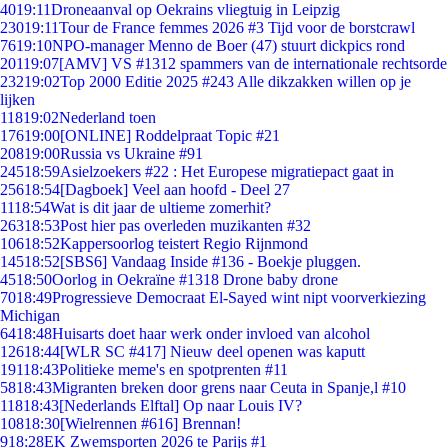
40
19:11
Droneaanval op Oekrains vliegtuig in Leipzig
230
19:11
Tour de France femmes 2026 #3 Tijd voor de borstcrawl
76
19:10
NPO-manager Menno de Boer (47) stuurt dickpics rond
201
19:07
[AMV] VS #1312 spammers van de internationale rechtsorde
232
19:02
Top 2000 Editie 2025 #243 Alle dikzakken willen op je
lijken
118
19:02
Nederland toen
176
19:00
[ONLINE] Roddelpraat Topic #21
208
19:00
Russia vs Ukraine #91
245
18:59
Asielzoekers #22 : Het Europese migratiepact gaat in
256
18:54
[Dagboek] Veel aan hoofd - Deel 27
11
18:54
Wat is dit jaar de ultieme zomerhit?
263
18:53
Post hier pas overleden muzikanten #32
106
18:52
Kappersoorlog teistert Regio Rijnmond
145
18:52
[SBS6] Vandaag Inside #136 - Boekje pluggen.
45
18:50
Oorlog in Oekraïne #1318 Drone baby drone
70
18:49
Progressieve Democraat El-Sayed wint nipt voorverkiezing
Michigan
64
18:48
Huisarts doet haar werk onder invloed van alcohol
126
18:44
[WLR SC #417] Nieuw deel openen was kaputt
191
18:43
Politieke meme's en spotprenten #11
58
18:43
Migranten breken door grens naar Ceuta in Spanje,l #10
118
18:43
[Nederlands Elftal] Op naar Louis IV?
108
18:30
[Wielrennen #616] Brennan!
9
18:28
EK Zwemsporten 2026 te Parijs #1