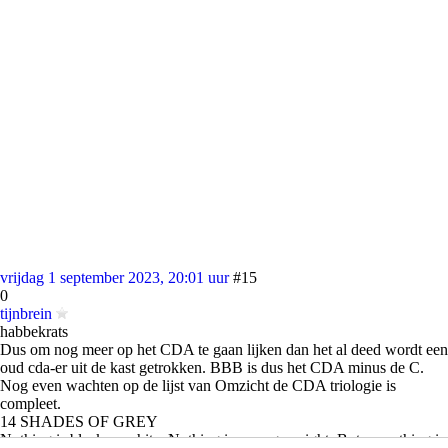
vrijdag 1 september 2023, 20:01 uur
#15
0
tijnbrein
habbekrats
Dus om nog meer op het CDA te gaan lijken dan het al deed wordt een
oud cda-er uit de kast getrokken. BBB is dus het CDA minus de C.
Nog even wachten op de lijst van Omzicht de CDA triologie is
compleet.
14 SHADES OF GREY
Nothing is black or white. Nothing is wrong or right. But everything is