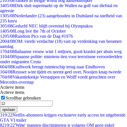
21
05/08
Tanken in België wordt nóg aantrekkelijker
34
05/08
Dirk sluit supermarkt op de Wallen na golf van diefstal en
agressie
13
05/08
Nederlander (23) aangehouden in Duitsland na snelheid van
235 km/u
3
05/08
Gedurfd NEC blijft overeind bij Olympiakos
14
05/08
Long live the 7th of October
12
05/08
Random Pics van de Dag #1976
20
04/08
OM: vierde verdachte (18) vast op verdenking van beramen
aanslag
17
04/08
Italiaanse vrouw wint 1 miljoen, gooit kraslot per abuis weg
31
04/08
Spaanse politie: minstens tien voor terrorisme veroordeelden
onder migranten Ceuta
6
04/08
Kraftwerk brengt ruimteschip terug naar Eindhoven
1
04/08
Reusser wint tijdrit en neemt geel over, Nooijen knap tweede
7
04/08
Vakantiekiekje Verstappen en Wolff voedt geruchten over
Mercedes-overstap
Actieve items
Actieve items
Scrollbar gebruiken
opslaan
3
19:22
Netflix-abonnees krijgen exclusieve early access tot uitgebreide
GTA VI trailer
82
19:22
'Witte' mannen discrimineren is volgens OM geen enkel