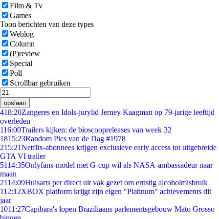
Film & Tv
Games
Toon berichten van deze types
Weblog
Column
(P)review
Special
Poll
Scrollbar gebruiken
opslaan
4
18:20
Zangeres en Idols-jurylid Jerney Kaagman op 79-jarige leeftijd
overleden
1
16:00
Trailers kijken: de bioscoopreleases van week 32
18
15:23
Random Pics van de Dag #1978
2
15:21
Netflix-abonnees krijgen exclusieve early access tot uitgebreide
GTA VI trailer
51
14:35
Onlyfans-model met G-cup wil als NASA-ambassadeur naar
maan
21
14:09
Huisarts per direct uit vak gezet om ernstig alcoholmisbruik
1
12:12
XBOX platform krijgt zijn eigen "Platinum" achievements dit
jaar
10
11:27
Capibara's lopen Braziliaans parlementsgebouw Mato Grosso
binnen