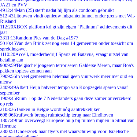
JA21 en PVV
49
12:44
Man (25) sterft nadat hij lijm als condoom gebruikt
5
12:43
Litouwen vindt opnieuw migrantentunnel onder grens met Wit-
Rusland
1
12:20
XBOX platform krijgt zijn eigen "Platinum" achievements dit
jaar
33
11:13
Random Pics van de Dag #1977
50
10:45
Van den Brink zet nog eens 14 gemeenten onder toezicht om
spreidingswet
11
10:20
Accell, moederbedrijf Sparta en Batavus, vraagt uitstel van
betaling aan
90
09:59
'Belgische' jongeren terroriseren Galderse Meren, maar Boa's
pakken topless zonnen aan
79
09:56
In veel gemeenten helemaal geen vuurwerk meer met oud en
nieuw
34
09:49
Albert Heijn halveert tempo van Koopzegels sparen vanaf
september
19
09:45
Ruim 1 op de 7 Nederlanders gaan deze zomer onverzekerd
op reis
21
08:36
Tanken in België wordt nóg aantrekkelijker
6
08:06
Kraftwerk brengt ruimteschip terug naar Eindhoven
18
07:49
Iran overweegt Europese hulp bij ruimen mijnen in Straat van
Hormuz
23
00:51
Onderzoek naar flyers met waarschuwing voor 'Israëlische
oorlogsmisdadigers'