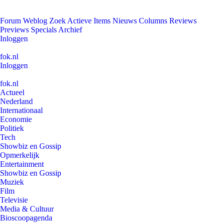
Forum
Weblog
Zoek
Actieve Items
Nieuws
Columns
Reviews
Previews
Specials
Archief
Inloggen
fok.nl
Inloggen
fok.nl
Actueel
Nederland
Internationaal
Economie
Politiek
Tech
Showbiz en Gossip
Opmerkelijk
Entertainment
Showbiz en Gossip
Muziek
Film
Televisie
Media & Cultuur
Bioscoopagenda