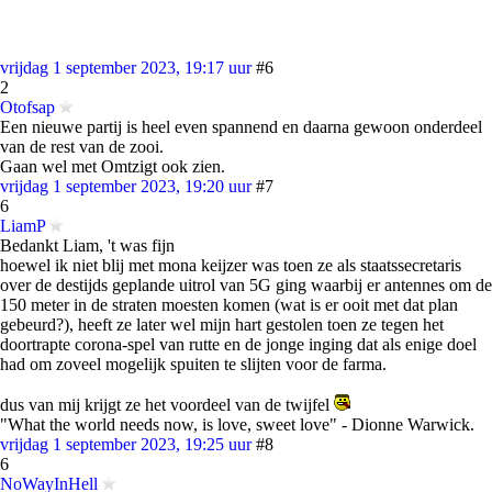
vrijdag 1 september 2023, 19:17 uur
#6
2
Otofsap
Een nieuwe partij is heel even spannend en daarna gewoon onderdeel
van de rest van de zooi.
Gaan wel met Omtzigt ook zien.
vrijdag 1 september 2023, 19:20 uur
#7
6
LiamP
Bedankt Liam, 't was fijn
hoewel ik niet blij met mona keijzer was toen ze als staatssecretaris
over de destijds geplande uitrol van 5G ging waarbij er antennes om de
150 meter in de straten moesten komen (wat is er ooit met dat plan
gebeurd?), heeft ze later wel mijn hart gestolen toen ze tegen het
doortrapte corona-spel van rutte en de jonge inging dat als enige doel
had om zoveel mogelijk spuiten te slijten voor de farma.
dus van mij krijgt ze het voordeel van de twijfel
"What the world needs now, is love, sweet love" - Dionne Warwick.
vrijdag 1 september 2023, 19:25 uur
#8
6
NoWayInHell