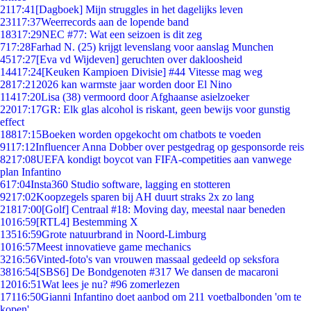
21
17:41
[Dagboek] Mijn struggles in het dagelijks leven
231
17:37
Weerrecords aan de lopende band
183
17:29
NEC #77: Wat een seizoen is dit zeg
7
17:28
Farhad N. (25) krijgt levenslang voor aanslag Munchen
45
17:27
[Eva vd Wijdeven] geruchten over dakloosheid
144
17:24
[Keuken Kampioen Divisie] #44 Vitesse mag weg
28
17:21
2026 kan warmste jaar worden door El Nino
114
17:20
Lisa (38) vermoord door Afghaanse asielzoeker
220
17:17
GR: Elk glas alcohol is riskant, geen bewijs voor gunstig
effect
188
17:15
Boeken worden opgekocht om chatbots te voeden
91
17:12
Influencer Anna Dobber over pestgedrag op gesponsorde reis
82
17:08
UEFA kondigt boycot van FIFA-competities aan vanwege
plan Infantino
6
17:04
Insta360 Studio software, lagging en stotteren
92
17:02
Koopzegels sparen bij AH duurt straks 2x zo lang
218
17:00
[Golf] Centraal #18: Moving day, meestal naar beneden
10
16:59
[RTL4] Bestemming X
135
16:59
Grote natuurbrand in Noord-Limburg
10
16:57
Meest innovatieve game mechanics
32
16:56
Vinted-foto's van vrouwen massaal gedeeld op seksfora
38
16:54
[SBS6] De Bondgenoten #317 We dansen de macaroni
120
16:51
Wat lees je nu? #96 zomerlezen
171
16:50
Gianni Infantino doet aanbod om 211 voetbalbonden 'om te
kopen'