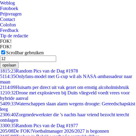
Weblog
Fotoboek
Prijsvragen
Contact
Colofon
Feedback
Tip de redactie
FOK!
FOK!
Scrollbar gebruiken
opslaan
18
15:23
Random Pics van de Dag #1978
51
14:35
Onlyfans-model met G-cup wil als NASA-ambassadeur naar
maan
21
14:09
Huisarts per direct uit vak gezet om ernstig alcoholmisbruik
12
10:32
Drone met explosieven bij Duits vliegveld voedt vrees voor
hybride aanval
54
09:33
Waterschappen slaan alarm wegens droogte: Gereedschapskist
leeg
23
06:40
Zorgmedewerkster die 's nachts haar vriend bezocht terecht
ontslagen
33
00:35
Random Pics van de Dag #1977
2
05/08
De FOK!Voetbalmanager 2026/2027 is begonnen