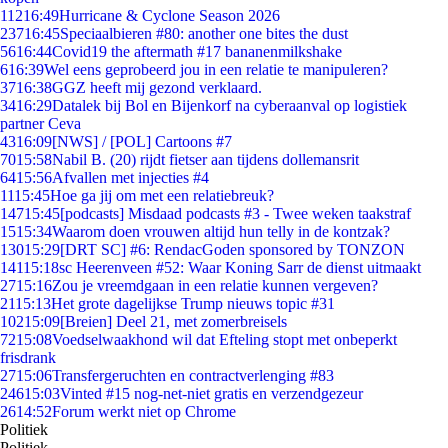
112
16:49
Hurricane & Cyclone Season 2026
237
16:45
Speciaalbieren #80: another one bites the dust
56
16:44
Covid19 the aftermath #17 bananenmilkshake
6
16:39
Wel eens geprobeerd jou in een relatie te manipuleren?
37
16:38
GGZ heeft mij gezond verklaard.
34
16:29
Datalek bij Bol en Bijenkorf na cyberaanval op logistiek
partner Ceva
43
16:09
[NWS] / [POL] Cartoons #7
70
15:58
Nabil B. (20) rijdt fietser aan tijdens dollemansrit
64
15:56
Afvallen met injecties #4
11
15:45
Hoe ga jij om met een relatiebreuk?
147
15:45
[podcasts] Misdaad podcasts #3 - Twee weken taakstraf
15
15:34
Waarom doen vrouwen altijd hun telly in de kontzak?
130
15:29
[DRT SC] #6: RendacGoden sponsored by TONZON
141
15:18
sc Heerenveen #52: Waar Koning Sarr de dienst uitmaakt
27
15:16
Zou je vreemdgaan in een relatie kunnen vergeven?
21
15:13
Het grote dagelijkse Trump nieuws topic #31
102
15:09
[Breien] Deel 21, met zomerbreisels
72
15:08
Voedselwaakhond wil dat Efteling stopt met onbeperkt
frisdrank
27
15:06
Transfergeruchten en contractverlenging #83
246
15:03
Vinted #15 nog-net-niet gratis en verzendgezeur
26
14:52
Forum werkt niet op Chrome
Politiek
Politiek