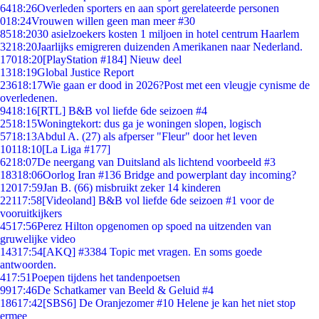
64
18:26
Overleden sporters en aan sport gerelateerde personen
0
18:24
Vrouwen willen geen man meer #30
85
18:20
30 asielzoekers kosten 1 miljoen in hotel centrum Haarlem
32
18:20
Jaarlijks emigreren duizenden Amerikanen naar Nederland.
170
18:20
[PlayStation #184] Nieuw deel
13
18:19
Global Justice Report
236
18:17
Wie gaan er dood in 2026?Post met een vleugje cynisme de
overledenen.
94
18:16
[RTL] B&B vol liefde 6de seizoen #4
25
18:15
Woningtekort: dus ga je woningen slopen, logisch
57
18:13
Abdul A. (27) als afperser "Fleur" door het leven
101
18:10
[La Liga #177]
62
18:07
De neergang van Duitsland als lichtend voorbeeld #3
183
18:06
Oorlog Iran #136 Bridge and powerplant day incoming?
120
17:59
Jan B. (66) misbruikt zeker 14 kinderen
221
17:58
[Videoland] B&B vol liefde 6de seizoen #1 voor de
vooruitkijkers
45
17:56
Perez Hilton opgenomen op spoed na uitzenden van
gruwelijke video
143
17:54
[AKQ] #3384 Topic met vragen. En soms goede
antwoorden.
4
17:51
Poepen tijdens het tandenpoetsen
99
17:46
De Schatkamer van Beeld & Geluid #4
186
17:42
[SBS6] De Oranjezomer #10 Helene je kan het niet stop
ermee