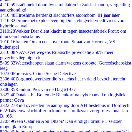
42
10:59
Israël meldt dood twee militairen in Zuid-Libanon, vergelding
aangekondigd
14
10:48
Hiroshima herdenkt slachtoffers atoombom, 81 jaar later
12
10:32
Drone met explosieven bij Duits vliegveld voedt vrees voor
hybride aanval
31
10:28
Wakker Dier dient klacht in tegen insectenfabriek Protix om
duurzaamheidsclaims
19
10:16
Iran en Oman eens over route Straat van Hormuz, VS
buitenspel
23
10:08
NAVO zet wegens Russische provocatie 250% meer
gevechtsvliegtuigen in
54
09:33
Waterschappen slaan alarm wegens droogte: Gereedschapskist
leeg
1
07:00
Forensics: Crime Scene Detective
23
06:40
Zorgmedewerkster die 's nachts haar vriend bezocht terecht
ontslagen
33
00:35
Random Pics van de Dag #1977
18
22:40
Datalek bij Bol en de Bijenkorf na cyberaanval op logistiek
partner Ceva
33
22:27
Kind overleden na aanrijding door AH-bestelbus in Dordrecht
6
22:14
Nieuw slachtoffer in kindermisbruikzaak zorgprofessional Jan
B. (66)
3
20:49
Geen Qatar en Abu Dhabi? Dan eindigt Formule 1-seizoen
mogelijk in Europa
5
20:44
Litouwen vindt opnieuw migrantentunnel onder grens met Wit-