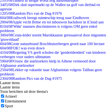
21
05/08
Tanken in België wordt nóg aantrekkelijker
34
05/08
Dirk sluit supermarkt op de Wallen na golf van diefstal en
agressie
12
05/08
Random Pics van de Dag #1976
6
04/08
Kraftwerk brengt ruimteschip terug naar Eindhoven
20
04/08
Apple vecht Britse eis tot inbouwen backdoor in iCloud aan
81
04/08
'Witte' mannen discrimineren is volgens OM geen enkel
probleem
30
04/08
Ceuta-leider noemt Marokkaanse grensaanval door migranten
'gruweldaad'
6
04/08
Grote natuurbrand Boschhuizerbergen groeit naar 100 hectare
6
04/08
FOK! was even down
41
04/08
Regering VS geeft scholen die 'genderidentiteit' van kinderen
verbergen voor ouders ultimatum
59
04/08
Vrouw die asielzoekers hielp in Athene vermoord door
Afghaanse asielzoeker
25
04/08
Lekker op vakantie naar Afghanistan volgens Taliban geen
probleem
23
04/08
Random Pics van de Dag #1975
Laatste items
Laatste items
Toon berichten uit deze thema's
Actueel
Entertainment
Sport