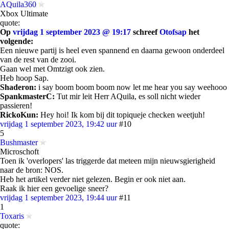
AQuila360
Xbox Ultimate
quote:
Op
vrijdag 1 september 2023 @ 19:17
schreef
Otofsap
het
volgende:
Een nieuwe partij is heel even spannend en daarna gewoon onderdeel
van de rest van de zooi.
Gaan wel met Omtzigt ook zien.
Heb hoop Sap.
Shaderon:
i say boom boom boom now let me hear you say weehooo
SpankmasterC:
Tut mir leit Herr AQuila, es soll nicht wieder
passieren!
RickoKun:
Hey hoi! Ik kom bij dit topiqueje checken weetjuh!
vrijdag 1 september 2023, 19:42 uur
#10
5
Bushmaster
Microschoft
Toen ik 'overlopers' las triggerde dat meteen mijn nieuwsgierigheid
naar de bron: NOS.
Heb het artikel verder niet gelezen. Begin er ook niet aan.
Raak ik hier een gevoelige sneer?
vrijdag 1 september 2023, 19:44 uur
#11
1
Toxaris
quote: