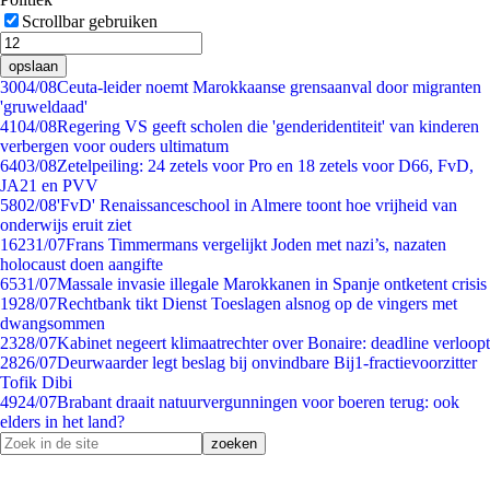
Scrollbar gebruiken
opslaan
30
04/08
Ceuta-leider noemt Marokkaanse grensaanval door migranten
'gruweldaad'
41
04/08
Regering VS geeft scholen die 'genderidentiteit' van kinderen
verbergen voor ouders ultimatum
64
03/08
Zetelpeiling: 24 zetels voor Pro en 18 zetels voor D66, FvD,
JA21 en PVV
58
02/08
'FvD' Renaissanceschool in Almere toont hoe vrijheid van
onderwijs eruit ziet
162
31/07
Frans Timmermans vergelijkt Joden met nazi’s, nazaten
holocaust doen aangifte
65
31/07
Massale invasie illegale Marokkanen in Spanje ontketent crisis
19
28/07
Rechtbank tikt Dienst Toeslagen alsnog op de vingers met
dwangsommen
23
28/07
Kabinet negeert klimaatrechter over Bonaire: deadline verloopt
28
26/07
Deurwaarder legt beslag bij onvindbare Bij1-fractievoorzitter
Tofik Dibi
49
24/07
Brabant draait natuurvergunningen voor boeren terug: ook
elders in het land?