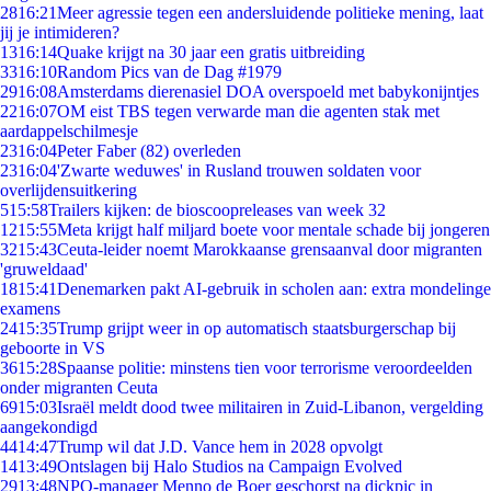
28
16:21
Meer agressie tegen een andersluidende politieke mening, laat
jij je intimideren?
13
16:14
Quake krijgt na 30 jaar een gratis uitbreiding
33
16:10
Random Pics van de Dag #1979
29
16:08
Amsterdams dierenasiel DOA overspoeld met babykonijntjes
22
16:07
OM eist TBS tegen verwarde man die agenten stak met
aardappelschilmesje
23
16:04
Peter Faber (82) overleden
23
16:04
'Zwarte weduwes' in Rusland trouwen soldaten voor
overlijdensuitkering
5
15:58
Trailers kijken: de bioscoopreleases van week 32
12
15:55
Meta krijgt half miljard boete voor mentale schade bij jongeren
32
15:43
Ceuta-leider noemt Marokkaanse grensaanval door migranten
'gruweldaad'
18
15:41
Denemarken pakt AI-gebruik in scholen aan: extra mondelinge
examens
24
15:35
Trump grijpt weer in op automatisch staatsburgerschap bij
geboorte in VS
36
15:28
Spaanse politie: minstens tien voor terrorisme veroordeelden
onder migranten Ceuta
69
15:03
Israël meldt dood twee militairen in Zuid-Libanon, vergelding
aangekondigd
44
14:47
Trump wil dat J.D. Vance hem in 2028 opvolgt
14
13:49
Ontslagen bij Halo Studios na Campaign Evolved
29
13:48
NPO-manager Menno de Boer geschorst na dickpic in