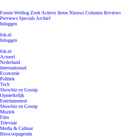
Forum
Weblog
Zoek
Actieve Items
Nieuws
Columns
Reviews
Previews
Specials
Archief
Inloggen
fok.nl
Inloggen
fok.nl
Actueel
Nederland
Internationaal
Economie
Politiek
Tech
Showbiz en Gossip
Opmerkelijk
Entertainment
Showbiz en Gossip
Muziek
Film
Televisie
Media & Cultuur
Bioscoopagenda