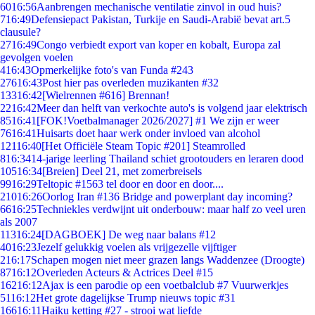
60
16:56
Aanbrengen mechanische ventilatie zinvol in oud huis?
7
16:49
Defensiepact Pakistan, Turkije en Saudi-Arabië bevat art.5
clausule?
27
16:49
Congo verbiedt export van koper en kobalt, Europa zal
gevolgen voelen
4
16:43
Opmerkelijke foto's van Funda #243
276
16:43
Post hier pas overleden muzikanten #32
133
16:42
[Wielrennen #616] Brennan!
22
16:42
Meer dan helft van verkochte auto's is volgend jaar elektrisch
85
16:41
[FOK!Voetbalmanager 2026/2027] #1 We zijn er weer
76
16:41
Huisarts doet haar werk onder invloed van alcohol
121
16:40
[Het Officiële Steam Topic #201] Steamrolled
8
16:34
14-jarige leerling Thailand schiet grootouders en leraren dood
105
16:34
[Breien] Deel 21, met zomerbreisels
99
16:29
Teltopic #1563 tel door en door en door....
210
16:26
Oorlog Iran #136 Bridge and powerplant day incoming?
66
16:25
Techniekles verdwijnt uit onderbouw: maar half zo veel uren
als 2007
113
16:24
[DAGBOEK] De weg naar balans #12
40
16:23
Jezelf gelukkig voelen als vrijgezelle vijftiger
2
16:17
Schapen mogen niet meer grazen langs Waddenzee (Droogte)
87
16:12
Overleden Acteurs & Actrices Deel #15
162
16:12
Ajax is een parodie op een voetbalclub #7 Vuurwerkjes
51
16:12
Het grote dagelijkse Trump nieuws topic #31
166
16:11
Haiku ketting #27 - strooi wat liefde