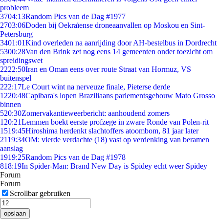
probleem
37
04:13
Random Pics van de Dag #1977
27
03:06
Doden bij Oekraïense droneaanvallen op Moskou en Sint-
Petersburg
34
01:01
Kind overleden na aanrijding door AH-bestelbus in Dordrecht
53
00:28
Van den Brink zet nog eens 14 gemeenten onder toezicht om
spreidingswet
22
22:50
Iran en Oman eens over route Straat van Hormuz, VS
buitenspel
2
22:17
Le Court wint na nerveuze finale, Pieterse derde
12
20:48
Capibara's lopen Braziliaans parlementsgebouw Mato Grosso
binnen
5
20:30
Zomervakantieweerbericht: aanhoudend zomers
1
20:21
Lemmen boekt eerste profzege in zware Ronde van Polen-rit
15
19:45
Hiroshima herdenkt slachtoffers atoombom, 81 jaar later
21
19:34
OM: vierde verdachte (18) vast op verdenking van beramen
aanslag
19
19:25
Random Pics van de Dag #1978
8
18:19
In Spider-Man: Brand New Day is Spidey echt weer Spidey
Forum
Forum
Scrollbar gebruiken
opslaan