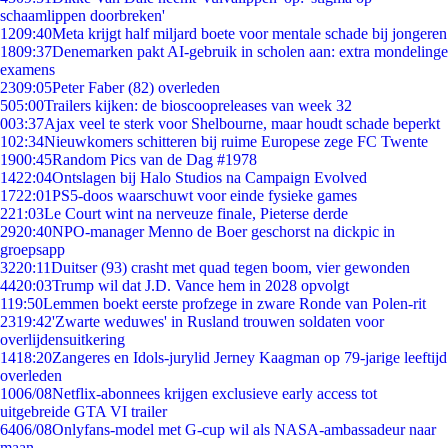
schaamlippen doorbreken'
12
09:40
Meta krijgt half miljard boete voor mentale schade bij jongeren
18
09:37
Denemarken pakt AI-gebruik in scholen aan: extra mondelinge
examens
23
09:05
Peter Faber (82) overleden
5
05:00
Trailers kijken: de bioscoopreleases van week 32
0
03:37
Ajax veel te sterk voor Shelbourne, maar houdt schade beperkt
1
02:34
Nieuwkomers schitteren bij ruime Europese zege FC Twente
19
00:45
Random Pics van de Dag #1978
14
22:04
Ontslagen bij Halo Studios na Campaign Evolved
17
22:01
PS5-doos waarschuwt voor einde fysieke games
2
21:03
Le Court wint na nerveuze finale, Pieterse derde
29
20:40
NPO-manager Menno de Boer geschorst na dickpic in
groepsapp
32
20:11
Duitser (93) crasht met quad tegen boom, vier gewonden
44
20:03
Trump wil dat J.D. Vance hem in 2028 opvolgt
1
19:50
Lemmen boekt eerste profzege in zware Ronde van Polen-rit
23
19:42
'Zwarte weduwes' in Rusland trouwen soldaten voor
overlijdensuitkering
14
18:20
Zangeres en Idols-jurylid Jerney Kaagman op 79-jarige leeftijd
overleden
10
06/08
Netflix-abonnees krijgen exclusieve early access tot
uitgebreide GTA VI trailer
64
06/08
Onlyfans-model met G-cup wil als NASA-ambassadeur naar
maan