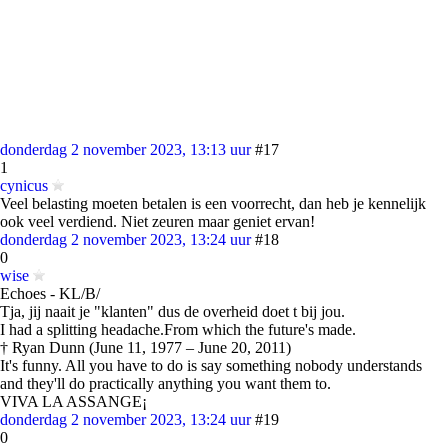
donderdag 2 november 2023, 13:13 uur
#17
1
cynicus
Veel belasting moeten betalen is een voorrecht, dan heb je kennelijk
ook veel verdiend. Niet zeuren maar geniet ervan!
donderdag 2 november 2023, 13:24 uur
#18
0
wise
Echoes - KL/B/
Tja, jij naait je "klanten" dus de overheid doet t bij jou.
I had a splitting headache.From which the future's made.
† Ryan Dunn (June 11, 1977 – June 20, 2011)
It's funny. All you have to do is say something nobody understands
and they'll do practically anything you want them to.
VIVA LA ASSANGE¡
donderdag 2 november 2023, 13:24 uur
#19
0