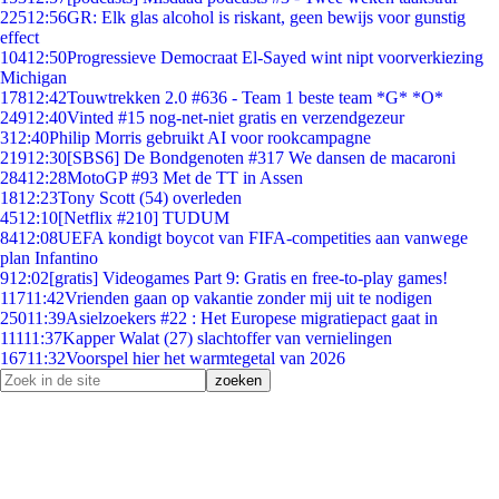
225
12:56
GR: Elk glas alcohol is riskant, geen bewijs voor gunstig
effect
104
12:50
Progressieve Democraat El-Sayed wint nipt voorverkiezing
Michigan
178
12:42
Touwtrekken 2.0 #636 - Team 1 beste team *G* *O*
249
12:40
Vinted #15 nog-net-niet gratis en verzendgezeur
3
12:40
Philip Morris gebruikt AI voor rookcampagne
219
12:30
[SBS6] De Bondgenoten #317 We dansen de macaroni
284
12:28
MotoGP #93 Met de TT in Assen
18
12:23
Tony Scott (54) overleden
45
12:10
[Netflix #210] TUDUM
84
12:08
UEFA kondigt boycot van FIFA-competities aan vanwege
plan Infantino
9
12:02
[gratis] Videogames Part 9: Gratis en free-to-play games!
117
11:42
Vrienden gaan op vakantie zonder mij uit te nodigen
250
11:39
Asielzoekers #22 : Het Europese migratiepact gaat in
111
11:37
Kapper Walat (27) slachtoffer van vernielingen
167
11:32
Voorspel hier het warmtegetal van 2026