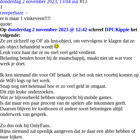
donderdag 2 november 2023, 13:04 uur
#13
1
creeperhaze
er is maar 1 vinkeveen!!!!
quote:
Op
donderdag 2 november 2023 @ 12:42
schreef
DPCKippie
het
volgende:
Ze zet zichzelf op OF als lust-object, om vervolgens te klagen dat ze
als object behandeld wordt
Leuk voor haar dat ze nu snel veel geld verdient.
Belasting betalen hoort bij de maatschappij, maakt niet uit wat voor
werk je doet.
Ik ken niemand die voor OF betaalt, zie het ook niet voorbij komen op
de WiFi logs op het werk.
Snap nog niet helemaal hoe er zo veel geld in omgaat.
Dit zijn leuke onderzoeken.
Wat ze bijvoorbeeld hebben uitgezocht bij mobile games.
Is dat maar een paar procent van de spelers alle inkomsten geeft.
Daarom blijven bv lootboxen of andere soort beloningen altijd
onderwerk van gesprek.
Zo dus ook bij OnlyFans.
Bijna niemand zal openlijk aangeven dat ze daar een abbo hebben of
naar kijken.