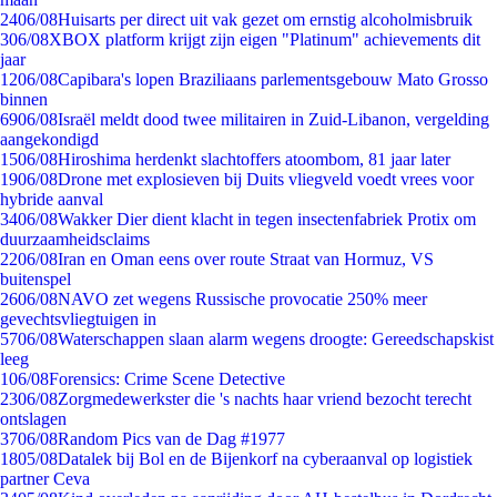
24
06/08
Huisarts per direct uit vak gezet om ernstig alcoholmisbruik
3
06/08
XBOX platform krijgt zijn eigen "Platinum" achievements dit
jaar
12
06/08
Capibara's lopen Braziliaans parlementsgebouw Mato Grosso
binnen
69
06/08
Israël meldt dood twee militairen in Zuid-Libanon, vergelding
aangekondigd
15
06/08
Hiroshima herdenkt slachtoffers atoombom, 81 jaar later
19
06/08
Drone met explosieven bij Duits vliegveld voedt vrees voor
hybride aanval
34
06/08
Wakker Dier dient klacht in tegen insectenfabriek Protix om
duurzaamheidsclaims
22
06/08
Iran en Oman eens over route Straat van Hormuz, VS
buitenspel
26
06/08
NAVO zet wegens Russische provocatie 250% meer
gevechtsvliegtuigen in
57
06/08
Waterschappen slaan alarm wegens droogte: Gereedschapskist
leeg
1
06/08
Forensics: Crime Scene Detective
23
06/08
Zorgmedewerkster die 's nachts haar vriend bezocht terecht
ontslagen
37
06/08
Random Pics van de Dag #1977
18
05/08
Datalek bij Bol en de Bijenkorf na cyberaanval op logistiek
partner Ceva