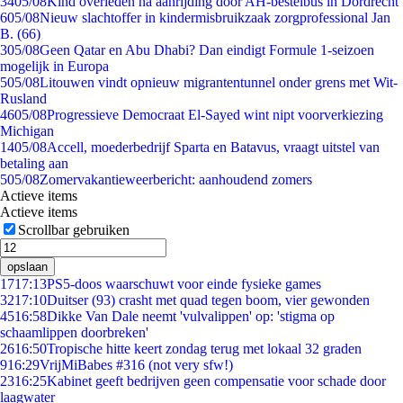
34
05/08
Kind overleden na aanrijding door AH-bestelbus in Dordrecht
6
05/08
Nieuw slachtoffer in kindermisbruikzaak zorgprofessional Jan
B. (66)
3
05/08
Geen Qatar en Abu Dhabi? Dan eindigt Formule 1-seizoen
mogelijk in Europa
5
05/08
Litouwen vindt opnieuw migrantentunnel onder grens met Wit-
Rusland
46
05/08
Progressieve Democraat El-Sayed wint nipt voorverkiezing
Michigan
14
05/08
Accell, moederbedrijf Sparta en Batavus, vraagt uitstel van
betaling aan
5
05/08
Zomervakantieweerbericht: aanhoudend zomers
Actieve items
Actieve items
Scrollbar gebruiken
opslaan
17
17:13
PS5-doos waarschuwt voor einde fysieke games
32
17:10
Duitser (93) crasht met quad tegen boom, vier gewonden
45
16:58
Dikke Van Dale neemt 'vulvalippen' op: 'stigma op
schaamlippen doorbreken'
26
16:50
Tropische hitte keert zondag terug met lokaal 32 graden
9
16:29
VrijMiBabes #316 (not very sfw!)
23
16:25
Kabinet geeft bedrijven geen compensatie voor schade door
laagwater