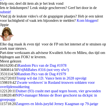
Help ons; deel dit item als je het leuk vond
Iets te linkdumpen? Leuk stukje geschreven? Geef het door in de
submit!
Vind jij de leukste video's of de grappigste plaatjes? Heb je een talent
voor luchtigheid of vaak iets bijzonders te melden?
Kom bloggen
!
Jippie
Elke dag maak ik even tijd voor de FP om het internet af te struinen op
zoek naar nieuws.
Part-time werkzaam als adviseur Kwaliteit Arbo en Milieu, dus tijd om
bijdragen aan FOK! te leveren.
Meest gelezen
66162
00:45
Random Pics van de Dag #1978
36808
14:50
VrijMiBabes #316 (not very sfw!)
35311
14:50
Random Pics van de Dag #1979
1627
20:03
Trump wil dat J.D. Vance hem in 2028 opvolgt
1598
19:42
'Zwarte weduwes' in Rusland trouwen soldaten voor
overlijdensuitkering
1221
20:11
Duitser (93) crasht met quad tegen boom, vier gewonden
1180
20:40
NPO-manager Menno de Boer geschorst na dickpic in
groepsapp
1157
18:20
Zangeres en Idols-jurylid Jerney Kaagman op 79-jarige