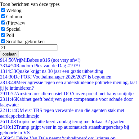
Toon berichten van deze types
Weblog
Column
(P)review
Special
Poll
Scrollbar gebruiken
opslaan
9
14:50
VrijMiBabes #316 (not very sfw!)
33
14:50
Random Pics van de Dag #1979
13
14:33
Quake krijgt na 30 jaar een gratis uitbreiding
2
14:30
De FOK!Voetbalmanager 2026/2027 is begonnen
28
13:48
Meer agressie tegen een andersluidende politieke mening, laat
jij je intimideren?
29
11:52
Amsterdams dierenasiel DOA overspoeld met babykonijntjes
23
11:46
Kabinet geeft bedrijven geen compensatie voor schade door
laagwater
22
11:14
OM eist TBS tegen verwarde man die agenten stak met
aardappelschilmesje
26
11:08
Tropische hitte keert zondag terug met lokaal 32 graden
24
10:12
Trump grijpt weer in op automatisch staatsburgerschap bij
geboorte in VS
45
09:51
Dikke Van Dale neemt 'vulvalippen' op: 'stigma op