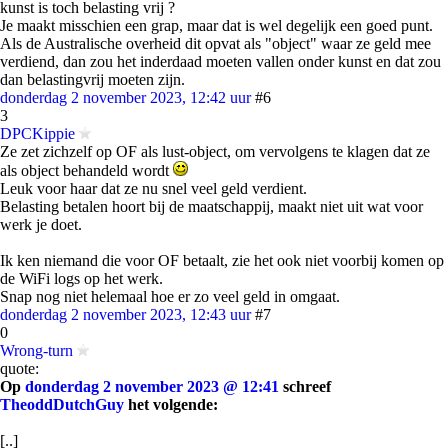
kunst is toch belasting vrij ?
Je maakt misschien een grap, maar dat is wel degelijk een goed punt.
Als de Australische overheid dit opvat als "object" waar ze geld mee
verdiend, dan zou het inderdaad moeten vallen onder kunst en dat zou
dan belastingvrij moeten zijn.
donderdag 2 november 2023, 12:42 uur
#6
3
DPCKippie
Ze zet zichzelf op OF als lust-object, om vervolgens te klagen dat ze
als object behandeld wordt
Leuk voor haar dat ze nu snel veel geld verdient.
Belasting betalen hoort bij de maatschappij, maakt niet uit wat voor
werk je doet.
Ik ken niemand die voor OF betaalt, zie het ook niet voorbij komen op
de WiFi logs op het werk.
Snap nog niet helemaal hoe er zo veel geld in omgaat.
donderdag 2 november 2023, 12:43 uur
#7
0
Wrong-turn
quote:
Op
donderdag 2 november 2023 @ 12:41
schreef
TheoddDutchGuy
het volgende:
[..]