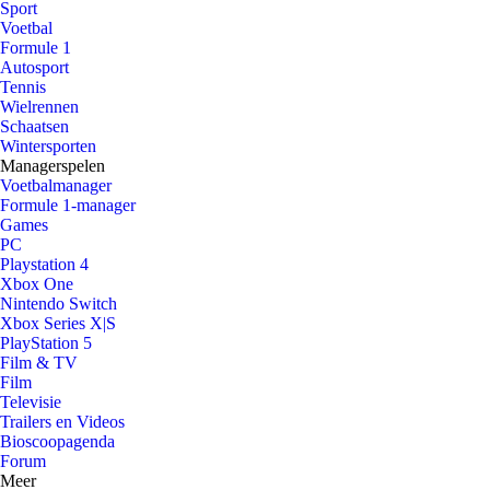
Sport
Voetbal
Formule 1
Autosport
Tennis
Wielrennen
Schaatsen
Wintersporten
Managerspelen
Voetbalmanager
Formule 1-manager
Games
PC
Playstation 4
Xbox One
Nintendo Switch
Xbox Series X|S
PlayStation 5
Film & TV
Film
Televisie
Trailers en Videos
Bioscoopagenda
Forum
Meer