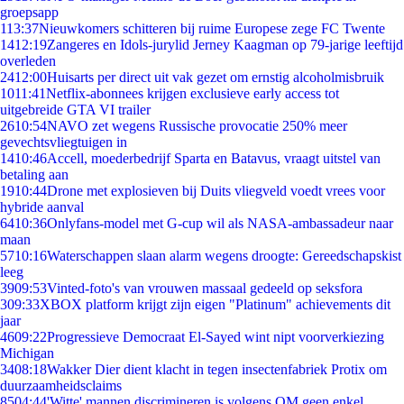
groepsapp
1
13:37
Nieuwkomers schitteren bij ruime Europese zege FC Twente
14
12:19
Zangeres en Idols-jurylid Jerney Kaagman op 79-jarige leeftijd
overleden
24
12:00
Huisarts per direct uit vak gezet om ernstig alcoholmisbruik
10
11:41
Netflix-abonnees krijgen exclusieve early access tot
uitgebreide GTA VI trailer
26
10:54
NAVO zet wegens Russische provocatie 250% meer
gevechtsvliegtuigen in
14
10:46
Accell, moederbedrijf Sparta en Batavus, vraagt uitstel van
betaling aan
19
10:44
Drone met explosieven bij Duits vliegveld voedt vrees voor
hybride aanval
64
10:36
Onlyfans-model met G-cup wil als NASA-ambassadeur naar
maan
57
10:16
Waterschappen slaan alarm wegens droogte: Gereedschapskist
leeg
39
09:53
Vinted-foto's van vrouwen massaal gedeeld op seksfora
3
09:33
XBOX platform krijgt zijn eigen "Platinum" achievements dit
jaar
46
09:22
Progressieve Democraat El-Sayed wint nipt voorverkiezing
Michigan
34
08:18
Wakker Dier dient klacht in tegen insectenfabriek Protix om
duurzaamheidsclaims
85
04:44
'Witte' mannen discrimineren is volgens OM geen enkel