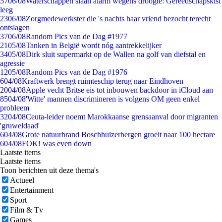
57
06/08
Waterschappen slaan alarm wegens droogte: Gereedschapskist
leeg
23
06/08
Zorgmedewerkster die 's nachts haar vriend bezocht terecht
ontslagen
37
06/08
Random Pics van de Dag #1977
21
05/08
Tanken in België wordt nóg aantrekkelijker
34
05/08
Dirk sluit supermarkt op de Wallen na golf van diefstal en
agressie
12
05/08
Random Pics van de Dag #1976
6
04/08
Kraftwerk brengt ruimteschip terug naar Eindhoven
20
04/08
Apple vecht Britse eis tot inbouwen backdoor in iCloud aan
85
04/08
'Witte' mannen discrimineren is volgens OM geen enkel
probleem
32
04/08
Ceuta-leider noemt Marokkaanse grensaanval door migranten
'gruweldaad'
6
04/08
Grote natuurbrand Boschhuizerbergen groeit naar 100 hectare
6
04/08
FOK! was even down
Laatste items
Laatste items
Toon berichten uit deze thema's
Actueel
Entertainment
Sport
Film & Tv
Games