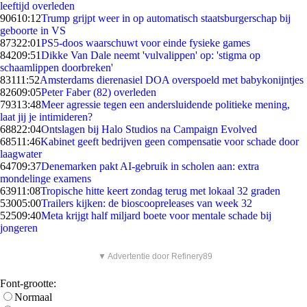
leeftijd overleden
906
10:12
Trump grijpt weer in op automatisch staatsburgerschap bij
geboorte in VS
873
22:01
PS5-doos waarschuwt voor einde fysieke games
842
09:51
Dikke Van Dale neemt 'vulvalippen' op: 'stigma op
schaamlippen doorbreken'
831
11:52
Amsterdams dierenasiel DOA overspoeld met babykonijntjes
826
09:05
Peter Faber (82) overleden
793
13:48
Meer agressie tegen een andersluidende politieke mening,
laat jij je intimideren?
688
22:04
Ontslagen bij Halo Studios na Campaign Evolved
685
11:46
Kabinet geeft bedrijven geen compensatie voor schade door
laagwater
647
09:37
Denemarken pakt AI-gebruik in scholen aan: extra
mondelinge examens
639
11:08
Tropische hitte keert zondag terug met lokaal 32 graden
530
05:00
Trailers kijken: de bioscoopreleases van week 32
525
09:40
Meta krijgt half miljard boete voor mentale schade bij
jongeren
▼ Advertentie door Refinery89
Font-grootte:
Normaal