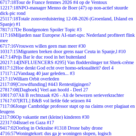
67
17:18
Tour de France femmes 2026 #4 op de Ventoux
122
17:18
NPO-manager Menno de Boer (47) op non-actief stuurde
dick-pic rond
251
17:18
Totale zonsverduistering 12-08-2026 (Groenland, IJsland en
Spanje) #1
78
17:17
De Bondgenoten Spoiler Topic #3
1
17:16
Miljarden naar Europese AI-start-ups: Nederland profiteert flink
mee
67
17:16
Vrouwen willen geen man meer #30
103
17:15
Migranten breken door grens naar Ceuta in Spanje,l #10
4
17:14
Prijs Bar le duc rood in het buitenland
202
17:14
[INFLUENCERS #295] Van flodderslinger tot Shrek-crème
81
17:12
Hoe denkt God echt over homo-seksualiteit? deel 4
171
17:12
Vandaag 40 jaar geleden... #3
2
17:11
William Orbit overleden
21
17:09
[Crowdfunding] #443 Rentestijgingen?
278
17:08
[Dagboek] Veel aan hoofd - Deel 27
100
17:07
Ali B rechtszaak #26 - Ali de bewezen serieverkrachter
176
17:07
[RTL] B&B vol liefde 6de seizoen #4
71
17:06
Jonge Cambridge professor stapt op na claims over plagiaat en
leugens
21
17:06
Op vakantie met (kleine) kinderen #30
223
17:04
Israel en Gaza #17
94
17:02
Oorlog in Oekraïne #1318 Drone baby drone
47
16:57
Woningtekort: dus ga je woningen slopen, logisch