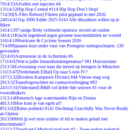
70
14:53
Afvallen met injecties #4
131
14:52
Hip Hop Central #114 Hip Hop Don´t Stop!
7
14:50
[X-Files Reboot] Filmen pilot gepland in mei 2026
240
14:41
Top 2000 Editie 2025 #243 Alle dikzakken willen op je
lijken
14
14:13
97-jarige Betty verbreekt opnieuw record als oudste
34
14:11
Klacht ingediend tegen grootste insectenfabriek ter wereld
116
14:10
Hurricane & Cyclone Season 2026
7
14:09
Spaanse kust onder vuur van Portugese oorlogsschepen: 120
gewonden
32
14:03
Astronomie in de Achtertuin #6
171
14:02
Wat is jullie binnenhuistemperatuur? #81 Horrorzomer
25
13:56
Levenslang voor man die inreed op betogers in München
131
13:47
[Nederlands Elftal] Op naar Louis IV?
147
13:32
[Keuken Kampioen Divisie] #44 Vitesse mag weg
29
13:32
Transfergeruchten en contractverlenging #83
243
13:31
[Videoland] B&B vol liefde 6de seizoen #1 voor de
vooruitkijkers
13
13:14
Historisch lage waterstanden Rijn en Donau
48
13:10
Hoe kom je van egels af?
85
13:02
[Britse politiek] #141 Declining Gracefully Was Never Really
an Option
26
13:00
Heb jij wel eens (online of irl) te maken gehad met
discriminatie?
153
12:57
[podcasts] Misdaad podcasts #3 - Twee weken taakstraf