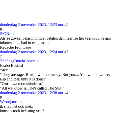
donderdag 2 november 2023, 12:23 uur
#2
8
SiGNe
Als ze zoveel belasting moet betalen dan heeft ze het veelvoudige aan
inkomsten gehad in een jaar tijd.
Redactie Frontpage
donderdag 2 november 2023, 12:24 uur
#3
7
TheStigsDutchCousin
Brabo Bastard
'Ster'.
"They are rage. Brutal, without mercy. But you.... You will be worse.
Rip and tear, until it is done!"
"Omae wa mou shindeiru."
"All we know is... he's called The Stig!"
donderdag 2 november 2023, 12:38 uur
#4
0
Wrong-turn
ik snap het ook niet..
kunst is toch belasting vrij ?