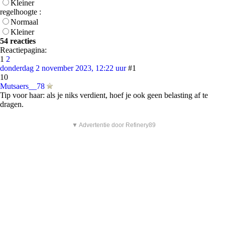
Kleiner
regelhoogte :
Normaal
Kleiner
54 reacties
Reactiepagina:
1
2
donderdag 2 november 2023, 12:22 uur
#1
10
Mutsaers__78
Tip voor haar: als je niks verdient, hoef je ook geen belasting af te
dragen.
▼ Advertentie door Refinery89