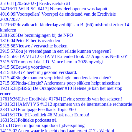
35
16:11
[2026/2027] Eredivisietoto #1
142
16:11
[WLR SC #417] Nieuw deel openen was kaputt
40
16:09
[Voorspellen] Voorspel de eindstand van de Eredivisie
2026/2027
127
16:09
Invalkracht kinderdagverblijf Jan B. (66) misbruikt zeker 14
kinderen
238
16:05
De bezuinigingen bij de NPO
18
16:04
Peter Faber is overleden
93
15:58
Nieuwe / verwachte boeken
39
15:57
Zou je vreemdgaan in een relatie kunnen vergeven?
66
15:56
GTA VI #12 GTA VI Extended look 27 Augustus Netflix/YT
35
15:51
Trump wil dat J.D. Vance hem in 2028 opvolgt
34
15:50
Eeuwig voortleven
42
15:43
GGZ heeft mij gezond verklaard.
17
15:40
Single mannen verplichtsingle moeders laten daten?
27
15:39
Pinda-allergie? Andermans poep slikken helpt misschien
192
15:38
[SBS6] De Oranjezomer #10 Helene je kan het niet stop
ermee
176
15:36
[Live Eredivisie #1784] Dying seconds van het seizoen!
240
15:31
[AMV] VS #1312 spammers van de internationale rechtsorde
233
15:21
Frontpage Feedback Topic #60
144
15:17
De EU-politiek #6 Musk naar Europa!
163
15:13
Politieke podcasts #1
5
15:11
Geen miljonair zijn door tijdverspilling
141
15:02
Zaken waar je je echt dood aan ergert #17 - Werklui