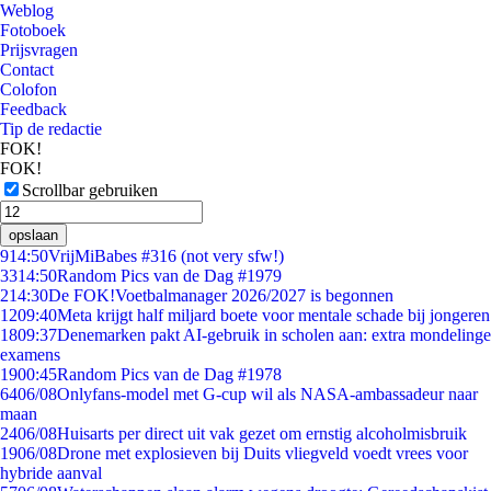
Weblog
Fotoboek
Prijsvragen
Contact
Colofon
Feedback
Tip de redactie
FOK!
FOK!
Scrollbar gebruiken
opslaan
9
14:50
VrijMiBabes #316 (not very sfw!)
33
14:50
Random Pics van de Dag #1979
2
14:30
De FOK!Voetbalmanager 2026/2027 is begonnen
12
09:40
Meta krijgt half miljard boete voor mentale schade bij jongeren
18
09:37
Denemarken pakt AI-gebruik in scholen aan: extra mondelinge
examens
19
00:45
Random Pics van de Dag #1978
64
06/08
Onlyfans-model met G-cup wil als NASA-ambassadeur naar
maan
24
06/08
Huisarts per direct uit vak gezet om ernstig alcoholmisbruik
19
06/08
Drone met explosieven bij Duits vliegveld voedt vrees voor
hybride aanval