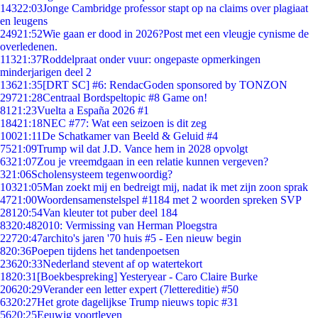
143
22:03
Jonge Cambridge professor stapt op na claims over plagiaat
en leugens
249
21:52
Wie gaan er dood in 2026?Post met een vleugje cynisme de
overledenen.
113
21:37
Roddelpraat onder vuur: ongepaste opmerkingen
minderjarigen deel 2
136
21:35
[DRT SC] #6: RendacGoden sponsored by TONZON
297
21:28
Centraal Bordspeltopic #8 Game on!
81
21:23
Vuelta a España 2026 #1
184
21:18
NEC #77: Wat een seizoen is dit zeg
100
21:11
De Schatkamer van Beeld & Geluid #4
75
21:09
Trump wil dat J.D. Vance hem in 2028 opvolgt
63
21:07
Zou je vreemdgaan in een relatie kunnen vergeven?
3
21:06
Scholensysteem tegenwoordig?
103
21:05
Man zoekt mij en bedreigt mij, nadat ik met zijn zoon sprak
47
21:00
Woordensamenstelspel #1184 met 2 woorden spreken SVP
281
20:54
Van kleuter tot puber deel 184
83
20:48
2010: Vermissing van Herman Ploegstra
227
20:47
archito's jaren '70 huis #5 - Een nieuw begin
8
20:36
Poepen tijdens het tandenpoetsen
236
20:33
Nederland stevent af op watertekort
18
20:31
[Boekbespreking] Yesteryear - Caro Claire Burke
206
20:29
Verander een letter expert (7lettereditie) #50
63
20:27
Het grote dagelijkse Trump nieuws topic #31
56
20:25
Eeuwig voortleven