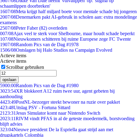
56
07/08
Dikke Van Dale neemt 'vulvalippen' op: 'stigma op
schaamlippen doorbreken'
16
07/08
Meta krijgt half miljard boete voor mentale schade bij jongeren
20
07/08
Denemarken pakt AI-gebruik in scholen aan: extra mondelinge
examens
25
07/08
Peter Faber (82) overleden
0
07/08
Ajax veel te sterk voor Shelbourne, maar houdt schade beperkt
1
07/08
Nieuwkomers schitteren bij ruime Europese zege FC Twente
19
07/08
Random Pics van de Dag #1978
15
06/08
Ontslagen bij Halo Studios na Campaign Evolved
Actieve items
Actieve items
Scrollbar gebruiken
opslaan
59
00:00
Random Pics van de Dag #1980
30
23:54
XR blokkeert A12 ruim twee uur, agent gebeten bij
aanhouding
44
23:49
PostNL-bezorger steekt bewoner na ruzie over pakket
4
23:48
Uitslag PSV - Fortuna Sittard
21
23:31
Jesus Simulator komt naar Nintendo Switch
20
23:11
RIVM vindt PFAS in al de geteste moedermelk, borstvoeding
blijft advies
3
23:04
Nieuwe president De la Espriella gaat strijd aan met
drugskartels Colombia