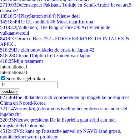
27
19:03
Defensiepact Pakistan, Turkije en Saudi-Arabië bevat art.5
clausule?
185
18:54
[PlayStation #184] Nieuw deel
145
18:49
De EU-politiek #6 Musk naar Europa!
50
18:42
[Vulkanen] The Ring of Fire #9: Activiteit in de
vulkaanwereld
84
18:37
Drum n Bass #52 - FOREVER MARCUS INTALEX &
APEX..
5
18:29
De zich ontwikkelende crisis in Japan #2
8
18:28
Orkaan Dolphin treft zuiden van Japan
4
18:25
Mijn testament
Internationaal
Internationaal
Scrollbar gebruiken
opslaan
0
23:46
Hoe 30 landen zich voorbereiden op mogelijke oorlog met
China en Noord-Korea
3
21:14
Vrouw krijgt door verwisseling het embryo van ander stel
ingebracht
3
20:35
Nieuwe president De la Espriella gaat strijd aan met
drugskartels Colombia
45
12:42
VS: kans op Russische aanval op NAVO-land groeit,
munitietekort wordt probleem