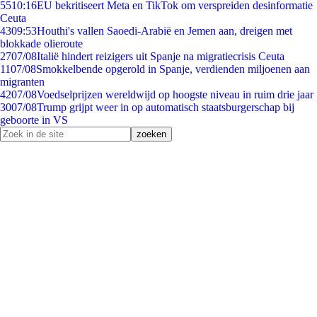
55
10:16
EU bekritiseert Meta en TikTok om verspreiden desinformatie
Ceuta
43
09:53
Houthi's vallen Saoedi-Arabië en Jemen aan, dreigen met
blokkade olieroute
27
07/08
Italië hindert reizigers uit Spanje na migratiecrisis Ceuta
11
07/08
Smokkelbende opgerold in Spanje, verdienden miljoenen aan
migranten
42
07/08
Voedselprijzen wereldwijd op hoogste niveau in ruim drie jaar
30
07/08
Trump grijpt weer in op automatisch staatsburgerschap bij
geboorte in VS