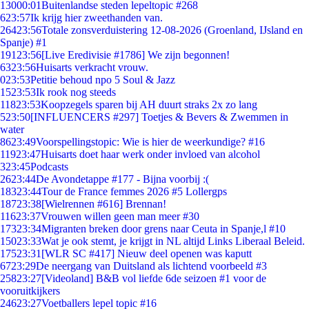
130
00:01
Buitenlandse steden lepeltopic #268
6
23:57
Ik krijg hier zweethanden van.
264
23:56
Totale zonsverduistering 12-08-2026 (Groenland, IJsland en
Spanje) #1
191
23:56
[Live Eredivisie #1786] We zijn begonnen!
63
23:56
Huisarts verkracht vrouw.
0
23:53
Petitie behoud npo 5 Soul & Jazz
15
23:53
Ik rook nog steeds
118
23:53
Koopzegels sparen bij AH duurt straks 2x zo lang
5
23:50
[INFLUENCERS #297] Toetjes & Bevers & Zwemmen in
water
86
23:49
Voorspellingstopic: Wie is hier de weerkundige? #16
119
23:47
Huisarts doet haar werk onder invloed van alcohol
3
23:45
Podcasts
26
23:44
De Avondetappe #177 - Bijna voorbij :(
183
23:44
Tour de France femmes 2026 #5 Lollergps
187
23:38
[Wielrennen #616] Brennan!
116
23:37
Vrouwen willen geen man meer #30
173
23:34
Migranten breken door grens naar Ceuta in Spanje,l #10
150
23:33
Wat je ook stemt, je krijgt in NL altijd Links Liberaal Beleid.
175
23:31
[WLR SC #417] Nieuw deel openen was kaputt
67
23:29
De neergang van Duitsland als lichtend voorbeeld #3
258
23:27
[Videoland] B&B vol liefde 6de seizoen #1 voor de
vooruitkijkers
246
23:27
Voetballers lepel topic #16