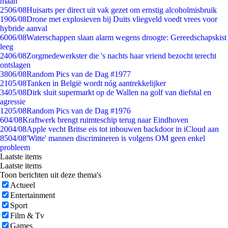
maan
25
06/08
Huisarts per direct uit vak gezet om ernstig alcoholmisbruik
19
06/08
Drone met explosieven bij Duits vliegveld voedt vrees voor
hybride aanval
60
06/08
Waterschappen slaan alarm wegens droogte: Gereedschapskist
leeg
24
06/08
Zorgmedewerkster die 's nachts haar vriend bezocht terecht
ontslagen
38
06/08
Random Pics van de Dag #1977
21
05/08
Tanken in België wordt nóg aantrekkelijker
34
05/08
Dirk sluit supermarkt op de Wallen na golf van diefstal en
agressie
12
05/08
Random Pics van de Dag #1976
6
04/08
Kraftwerk brengt ruimteschip terug naar Eindhoven
20
04/08
Apple vecht Britse eis tot inbouwen backdoor in iCloud aan
85
04/08
'Witte' mannen discrimineren is volgens OM geen enkel
probleem
Laatste items
Laatste items
Toon berichten uit deze thema's
Actueel
Entertainment
Sport
Film & Tv
Games