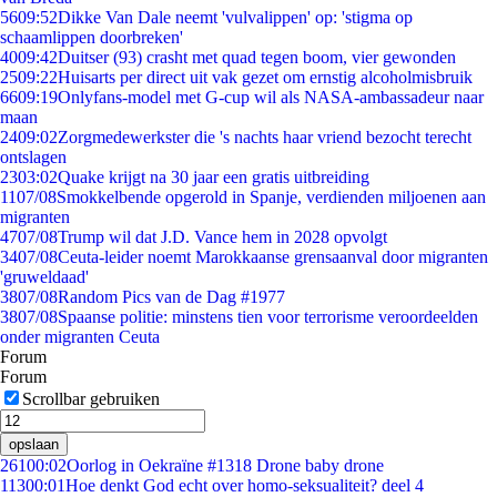
56
09:52
Dikke Van Dale neemt 'vulvalippen' op: 'stigma op
schaamlippen doorbreken'
40
09:42
Duitser (93) crasht met quad tegen boom, vier gewonden
25
09:22
Huisarts per direct uit vak gezet om ernstig alcoholmisbruik
66
09:19
Onlyfans-model met G-cup wil als NASA-ambassadeur naar
maan
24
09:02
Zorgmedewerkster die 's nachts haar vriend bezocht terecht
ontslagen
23
03:02
Quake krijgt na 30 jaar een gratis uitbreiding
11
07/08
Smokkelbende opgerold in Spanje, verdienden miljoenen aan
migranten
47
07/08
Trump wil dat J.D. Vance hem in 2028 opvolgt
34
07/08
Ceuta-leider noemt Marokkaanse grensaanval door migranten
'gruweldaad'
38
07/08
Random Pics van de Dag #1977
38
07/08
Spaanse politie: minstens tien voor terrorisme veroordeelden
onder migranten Ceuta
Forum
Forum
Scrollbar gebruiken
opslaan
261
00:02
Oorlog in Oekraïne #1318 Drone baby drone
113
00:01
Hoe denkt God echt over homo-seksualiteit? deel 4