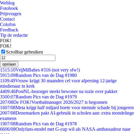
Weblog
Fotoboek
Prijsvragen
Contact
Colofon
Feedback
Tip de redactie
FOK!
FOK!
Scrollbar gebruiken
opslaan
15
15:10
VrijMiBabes #316 (not very sfw!)
59
15:09
Random Pics van de Dag #1980
11
09:49
Vrouw krijgt 30 maanden cel voor afpersing 12-jarige
misdienaar in kerk
44
09:46
PostNL-bezorger steekt bewoner na ruzie over pakket
35
00:07
Random Pics van de Dag #1979
2
07/08
De FOK!Voetbalmanager 2026/2027 is begonnen
16
07/08
Meta krijgt half miljard boete voor mentale schade bij jongeren
20
07/08
Denemarken pakt AI-gebruik in scholen aan: extra mondelinge
examens
19
07/08
Random Pics van de Dag #1978
66
06/08
Onlyfans-model met G-cup wil als NASA-ambassadeur naar