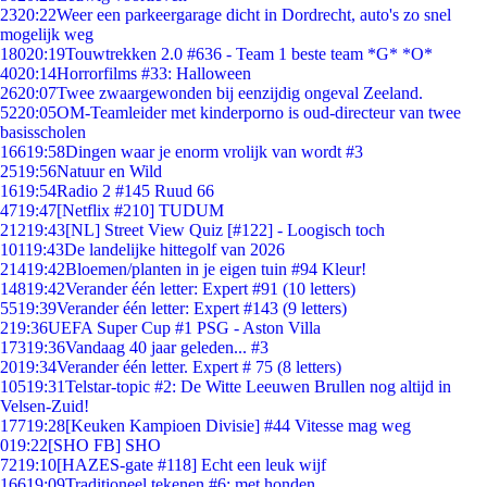
23
20:22
Weer een parkeergarage dicht in Dordrecht, auto's zo snel
mogelijk weg
180
20:19
Touwtrekken 2.0 #636 - Team 1 beste team *G* *O*
40
20:14
Horrorfilms #33: Halloween
26
20:07
Twee zwaargewonden bij eenzijdig ongeval Zeeland.
52
20:05
OM-Teamleider met kinderporno is oud-directeur van twee
basisscholen
166
19:58
Dingen waar je enorm vrolijk van wordt #3
25
19:56
Natuur en Wild
16
19:54
Radio 2 #145 Ruud 66
47
19:47
[Netflix #210] TUDUM
212
19:43
[NL] Street View Quiz [#122] - Loogisch toch
101
19:43
De landelijke hittegolf van 2026
214
19:42
Bloemen/planten in je eigen tuin #94 Kleur!
148
19:42
Verander één letter: Expert #91 (10 letters)
55
19:39
Verander één letter: Expert #143 (9 letters)
2
19:36
UEFA Super Cup #1 PSG - Aston Villa
173
19:36
Vandaag 40 jaar geleden... #3
20
19:34
Verander één letter. Expert # 75 (8 letters)
105
19:31
Telstar-topic #2: De Witte Leeuwen Brullen nog altijd in
Velsen-Zuid!
177
19:28
[Keuken Kampioen Divisie] #44 Vitesse mag weg
0
19:22
[SHO FB] SHO
72
19:10
[HAZES-gate #118] Echt een leuk wijf
166
19:09
Traditioneel tekenen #6; met honden