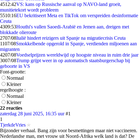
45
12:42
VS: kans op Russische aanval op NAVO-land groeit,
munitietekort wordt probleem
55
10:16
EU bekritiseert Meta en TikTok om verspreiden desinformatie
Ceuta
43
09:53
Houthi's vallen Saoedi-Arabië en Jemen aan, dreigen met
blokkade olieroute
27
07/08
Italië hindert reizigers uit Spanje na migratiecrisis Ceuta
11
07/08
Smokkelbende opgerold in Spanje, verdienden miljoenen aan
migranten
42
07/08
Voedselprijzen wereldwijd op hoogste niveau in ruim drie jaar
30
07/08
Trump grijpt weer in op automatisch staatsburgerschap bij
geboorte in VS
Font-grootte:
Normaal
Kleiner
regelhoogte :
Normaal
Kleiner
22 reacties
zaterdag 28 juni 2025, 16:35 uur
#1
1
TjerkdeVries
Bijzonder verhaal. Bang zijn voor besmettingen maar niet vaccineren.
Nederlandse man, met vrouw uit Noord-Afrika welk land is dat? De