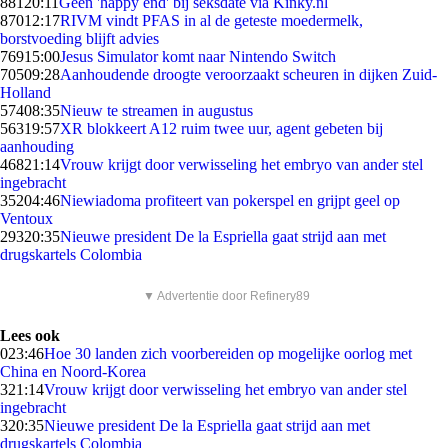
881
20:11
Geen 'happy end' bij seksdate via Kinky.nl
870
12:17
RIVM vindt PFAS in al de geteste moedermelk,
borstvoeding blijft advies
769
15:00
Jesus Simulator komt naar Nintendo Switch
705
09:28
Aanhoudende droogte veroorzaakt scheuren in dijken Zuid-
Holland
574
08:35
Nieuw te streamen in augustus
563
19:57
XR blokkeert A12 ruim twee uur, agent gebeten bij
aanhouding
468
21:14
Vrouw krijgt door verwisseling het embryo van ander stel
ingebracht
352
04:46
Niewiadoma profiteert van pokerspel en grijpt geel op
Ventoux
293
20:35
Nieuwe president De la Espriella gaat strijd aan met
drugskartels Colombia
▼ Advertentie door Refinery89
Lees ook
0
23:46
Hoe 30 landen zich voorbereiden op mogelijke oorlog met
China en Noord-Korea
3
21:14
Vrouw krijgt door verwisseling het embryo van ander stel
ingebracht
3
20:35
Nieuwe president De la Espriella gaat strijd aan met
drugskartels Colombia