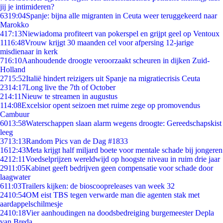
jij je intimideren?
63
19:04
Spanje: bijna alle migranten in Ceuta weer teruggekeerd naar
Marokko
4
17:13
Niewiadoma profiteert van pokerspel en grijpt geel op Ventoux
11
16:48
Vrouw krijgt 30 maanden cel voor afpersing 12-jarige
misdienaar in kerk
7
16:10
Aanhoudende droogte veroorzaakt scheuren in dijken Zuid-
Holland
27
15:52
Italië hindert reizigers uit Spanje na migratiecrisis Ceuta
23
14:17
Long live the 7th of October
2
14:11
Nieuw te streamen in augustus
1
14:08
Excelsior opent seizoen met ruime zege op promovendus
Cambuur
60
13:58
Waterschappen slaan alarm wegens droogte: Gereedschapskist
leeg
37
13:13
Random Pics van de Dag #1833
16
12:43
Meta krijgt half miljard boete voor mentale schade bij jongeren
42
12:11
Voedselprijzen wereldwijd op hoogste niveau in ruim drie jaar
29
11:05
Kabinet geeft bedrijven geen compensatie voor schade door
laagwater
6
11:03
Trailers kijken: de bioscoopreleases van week 32
24
10:54
OM eist TBS tegen verwarde man die agenten stak met
aardappelschilmesje
24
10:18
Vier aanhoudingen na doodsbedreiging burgemeester Depla
van Breda