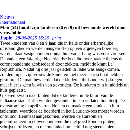
Nieuws
Internationaal
Man (54) houdt zijn kinderen (6 en 9) uit bewoonde wereld door
virus-fobie
Jippie
28-06-2025 16:26
print
Twee kinderen van 6 en 9 jaar, die in Italië onder erbarmelijke
omstandigheden werden aangetroffen op een afgelegen boerderij,
werden daar vastgehouden omdat hun vader bang was voor virussen.
De vader, een 54-jarige Nederlandse beeldhouwer, raakte tijdens de
coronapandemie geobsedeerd door ziekten, meldt de krant La
Repubblica. Nadat hij drie jaar geleden in Italië was aangekomen,
zouden hij en zijn vrouw de kinderen niet meer naar school hebben
gestuurd. De man beweerde dat de kinderen thuisonderwijs kregen,
maar hier is geen bewijs van gevonden. De kinderen zijn inmiddels uit
huis geplaatst.
Gisteren kwam naar buiten dat de kinderen in de buurt van de
Italiaanse stad Turijn werden gevonden in een verlaten boerderij. De
overstroming in april verraadde hen en maakte een einde aan hun
isolement, waardoor de boerderij in het Lauriano-bos moest worden
ontruimd. Eenmaal aangekomen, werden de Carabinieri
geconfronteerd met twee kinderen die niet goed konden praten,
schrijven of lezen, en die ondanks hun leeftijd nog steeds luiers