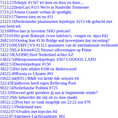
71
23:23
Teltopic #1567 tel door en door en door....
77
23:22
[IndyCar] #115 We're in Nashville Tennessee
17
23:21
Ariana Grande verlaat de spotlight.
153
23:17
Sterren toen en nu #11
233
23:16
Nederlandse plaatsnamen lepeltopic #213 elk gehucht met
een bord telt
3
23:08
Post hier je favoriete SHO podcast!
67
23:01
Het grote Baktopic (voor bakfoto's, -vragen en -tips) #42
268
23:01
Oorlog Iran #136 Bridge and powerplant day incoming?
297
23:00
[AMV] VS #1312 spammers van de internationale rechtsorde
72
22:59
[Lil Kleine#12] Nieuwe afleveringen op Prime
34
22:59
[AZ#98] Heel Nederland achter AZ
138
22:54
Meisjesnamenlepeltopic #367 LOOOOL LAPO
40
22:53
Dierenlepeltopic #150
38
22:53
Het hele alfabet #108 en 4letterwoord
245
22:49
Russia vs Ukraine #91
196
22:44
[RTL] B&B vol liefde 6de seizoen #4
3
22:43
Eindhoven heeft eigen Reflecting Pool
90
22:34
Nederlandse Politiek #725
5
22:32
Hoeveel geld spendeer jij aan je beginnende relatie?
19
22:29
de beheerder die mij oh zo moe maakt.
185
22:22
Post hier zo vaak mogelijk om 22:22 uur #76
126
22:13
Nederland toen
110
22:07
Afvallen met injecties #4
11
22:07
Algemeen Luchtvaarttopic #61