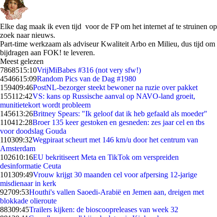
Elke dag maak ik even tijd voor de FP om het internet af te struinen op
zoek naar nieuws.
Part-time werkzaam als adviseur Kwaliteit Arbo en Milieu, dus tijd om
bijdragen aan FOK! te leveren.
Meest gelezen
78685
15:10
VrijMiBabes #316 (not very sfw!)
45466
15:09
Random Pics van de Dag #1980
1594
09:46
PostNL-bezorger steekt bewoner na ruzie over pakket
1551
12:42
VS: kans op Russische aanval op NAVO-land groeit,
munitietekort wordt probleem
1456
13:26
Britney Spears: "Ik geloof dat ik heb gefaald als moeder"
1104
12:28
Broer 135 keer gestoken en gesneden: zes jaar cel en tbs
voor doodslag Gouda
1103
09:32
Wegpiraat scheurt met 146 km/u door het centrum van
Amsterdam
1026
10:16
EU bekritiseert Meta en TikTok om verspreiden
desinformatie Ceuta
1013
09:49
Vrouw krijgt 30 maanden cel voor afpersing 12-jarige
misdienaar in kerk
927
09:53
Houthi's vallen Saoedi-Arabië en Jemen aan, dreigen met
blokkade olieroute
883
09:45
Trailers kijken: de bioscoopreleases van week 32