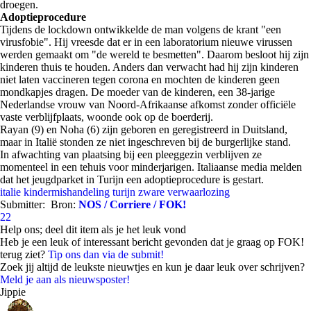
droegen.
Adoptieprocedure
Tijdens de lockdown ontwikkelde de man volgens de krant "een
virusfobie". Hij vreesde dat er in een laboratorium nieuwe virussen
werden gemaakt om "de wereld te besmetten". Daarom besloot hij zijn
kinderen thuis te houden. Anders dan verwacht had hij zijn kinderen
niet laten vaccineren tegen corona en mochten de kinderen geen
mondkapjes dragen. De moeder van de kinderen, een 38-jarige
Nederlandse vrouw van Noord-Afrikaanse afkomst zonder officiële
vaste verblijfplaats, woonde ook op de boerderij.
Rayan (9) en Noha (6) zijn geboren en geregistreerd in Duitsland,
maar in Italië stonden ze niet ingeschreven bij de burgerlijke stand.
In afwachting van plaatsing bij een pleeggezin verblijven ze
momenteel in een tehuis voor minderjarigen. Italiaanse media melden
dat het jeugdparket in Turijn een adoptieprocedure is gestart.
italie
kindermishandeling
turijn
zware verwaarlozing
Submitter:
Bron:
NOS / Corriere / FOK!
22
Help ons; deel dit item als je het leuk vond
Heb je een leuk of interessant bericht gevonden dat je graag op FOK!
terug ziet?
Tip ons dan via de submit!
Zoek jij altijd de leukste nieuwtjes en kun je daar leuk over schrijven?
Meld je aan als nieuwsposter!
Jippie