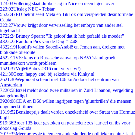
1
23:03
Vollering slaat dubbelslag in Nice en neemt geel over
2
23:02
Uitslag NEC - Telstar
55
22:47
EU bekritiseert Meta en TikTok om verspreiden desinformatie
Ceuta
3
22:27
Vrouw krijgt door verwisseling het embryo van ander stel
ingebracht
27
22:24
Britney Spears: "Ik geloof dat ik heb gefaald als moeder"
43
22:22
Random Pics van de Dag #1448
43
22:19
Houthi's vallen Saoedi-Arabië en Jemen aan, dreigen met
blokkade olieroute
45
22:11
VS: kans op Russische aanval op NAVO-land groeit,
munitietekort wordt probleem
15
21:37
VrijMiBabes #316 (not very sfw!)
4
21:30
Geen 'happy end' bij seksdate via Kinky.nl
26
21:30
Wegpiraat scheurt met 146 km/u door het centrum van
Amsterdam
72
20:58
Israël meldt dood twee militairen in Zuid-Libanon, vergelding
aangekondigd
39
20:08
CDA en D66 willen ingrijpen tegen 'gluurbrillen' die mensen
ongemerkt filmen
13
19:52
Benzineprijs daalt verder, onzekerheid over Straat van Hormuz
blijft
9
19:36
Broer 135 keer gestoken en gesneden: zes jaar cel en tbs voor
doodslag Gouda
70
19:35
Meer agressie tegen een andersluidende politieke mening, laat