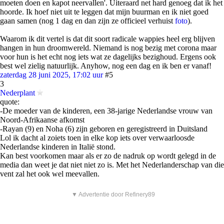
moeten doen en kapot neervallen'. Uiteraard net hard genoeg dat ik het
hoorde. Ik hoef niet uit te leggen dat mijn buurman en ik niet goed
gaan samen (nog 1 dag en dan zijn ze officieel verhuist
foto
).
Waarom ik dit vertel is dat dit soort radicale wappies heel erg blijven
hangen in hun droomwereld. Niemand is nog bezig met corona maar
voor hun is het echt nog iets wat ze dagelijks bezighoud. Ergens ook
best wel zielig natuurlijk. Anyhow, nog een dag en ik ben er vanaf!
zaterdag 28 juni 2025, 17:02 uur
#5
3
Nederplant
quote:
-De moeder van de kinderen, een 38-jarige Nederlandse vrouw van
Noord-Afrikaanse afkomst
-Rayan (9) en Noha (6) zijn geboren en geregistreerd in Duitsland
Lol ik dacht al zoiets toen in elke kop iets over verwaarloosde
Nederlandse kinderen in Italië stond.
Kan best voorkomen maar als er zo de nadruk op wordt gelegd in de
media dan weet je dat niet niet zo is. Met het Nederlanderschap van die
vent zal het ook wel meevallen.
▼ Advertentie door Refinery89