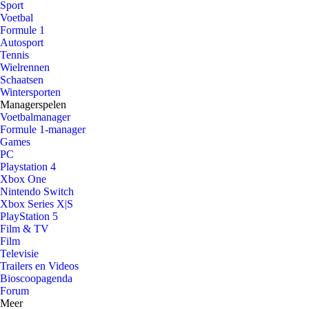
Sport
Voetbal
Formule 1
Autosport
Tennis
Wielrennen
Schaatsen
Wintersporten
Managerspelen
Voetbalmanager
Formule 1-manager
Games
PC
Playstation 4
Xbox One
Nintendo Switch
Xbox Series X|S
PlayStation 5
Film & TV
Film
Televisie
Trailers en Videos
Bioscoopagenda
Forum
Meer