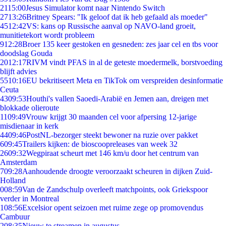
21
15:00
Jesus Simulator komt naar Nintendo Switch
27
13:26
Britney Spears: "Ik geloof dat ik heb gefaald als moeder"
45
12:42
VS: kans op Russische aanval op NAVO-land groeit,
munitietekort wordt probleem
9
12:28
Broer 135 keer gestoken en gesneden: zes jaar cel en tbs voor
doodslag Gouda
20
12:17
RIVM vindt PFAS in al de geteste moedermelk, borstvoeding
blijft advies
55
10:16
EU bekritiseert Meta en TikTok om verspreiden desinformatie
Ceuta
43
09:53
Houthi's vallen Saoedi-Arabië en Jemen aan, dreigen met
blokkade olieroute
11
09:49
Vrouw krijgt 30 maanden cel voor afpersing 12-jarige
misdienaar in kerk
44
09:46
PostNL-bezorger steekt bewoner na ruzie over pakket
6
09:45
Trailers kijken: de bioscoopreleases van week 32
26
09:32
Wegpiraat scheurt met 146 km/u door het centrum van
Amsterdam
7
09:28
Aanhoudende droogte veroorzaakt scheuren in dijken Zuid-
Holland
0
08:59
Van de Zandschulp overleeft matchpoints, ook Griekspoor
verder in Montreal
1
08:56
Excelsior opent seizoen met ruime zege op promovendus
Cambuur
2
08:35
Nieuw te streamen in augustus