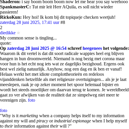
Shaderon:
i say boom boom boom now let me hear you say weehooo
SpankmasterC:
Tut mir leit Herr AQuila, es soll nicht wieder
passieren!
RickoKun:
Hey hoi! Ik kom bij dit topiqueje checken weetjuh!
zaterdag 28 juni 2025, 17:41 uur
#8
2
diedikke
My common sense is tingling...
quote:
Op
zaterdag 28 juni 2025 @ 16:54
schreef
heegenees
het volgende:
Waarom ik dit vertel is dat dit soort radicale wappies heel erg blijven
hangen in hun droomwereld. Niemand is nog bezig met corona maar
voor hun is het echt nog iets wat ze dagelijks bezighoud. Ergens ook
best wel zielig natuurlijk. Anyhow, nog een dag en ik ben er vanaf!
Helaas werkt het met idiote complottheorieën en redeloos
vijanddenken hetzelfde als met religieuze overtuigingen... als je je laat
meeslepen, raak je op zeker moment het spoor helemaal bijster en
wordt het steeds moeilijker om daarvan terug te komen. Je wereldbeeld
gaat zo ver afwijken van de realiteit dat ze simpelweg niet meer te
verenigen zijn.
foto
foto
"Why is it
marketing
when a company helps itself to my information
against my will and
piracy
or
industrial espionage
when I help myself
to
their
information against
their
will ?"