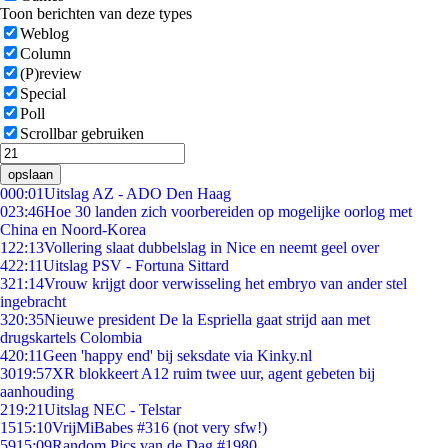
Toon berichten van deze types
Weblog
Column
(P)review
Special
Poll
Scrollbar gebruiken
opslaan
0
00:01
Uitslag AZ - ADO Den Haag
0
23:46
Hoe 30 landen zich voorbereiden op mogelijke oorlog met
China en Noord-Korea
1
22:13
Vollering slaat dubbelslag in Nice en neemt geel over
4
22:11
Uitslag PSV - Fortuna Sittard
3
21:14
Vrouw krijgt door verwisseling het embryo van ander stel
ingebracht
3
20:35
Nieuwe president De la Espriella gaat strijd aan met
drugskartels Colombia
4
20:11
Geen 'happy end' bij seksdate via Kinky.nl
30
19:57
XR blokkeert A12 ruim twee uur, agent gebeten bij
aanhouding
2
19:21
Uitslag NEC - Telstar
15
15:10
VrijMiBabes #316 (not very sfw!)
59
15:09
Random Pics van de Dag #1980