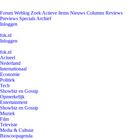
Forum
Weblog
Zoek
Actieve Items
Nieuws
Columns
Reviews
Previews
Specials
Archief
Inloggen
fok.nl
Inloggen
fok.nl
Actueel
Nederland
Internationaal
Economie
Politiek
Tech
Showbiz en Gossip
Opmerkelijk
Entertainment
Showbiz en Gossip
Muziek
Film
Televisie
Media & Cultuur
Bioscoopagenda