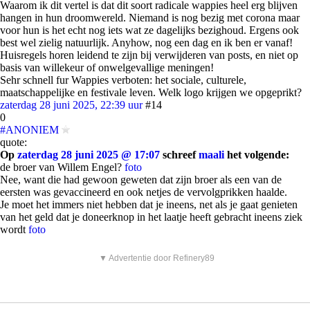
Waarom ik dit vertel is dat dit soort radicale wappies heel erg blijven
hangen in hun droomwereld. Niemand is nog bezig met corona maar
voor hun is het echt nog iets wat ze dagelijks bezighoud. Ergens ook
best wel zielig natuurlijk. Anyhow, nog een dag en ik ben er vanaf!
Huisregels horen leidend te zijn bij verwijderen van posts, en niet op
basis van willekeur of onwelgevallige meningen!
Sehr schnell fur Wappies verboten: het sociale, culturele,
maatschappelijke en festivale leven. Welk logo krijgen we opgeprikt?
zaterdag 28 juni 2025, 22:39 uur
#14
0
#ANONIEM
quote:
Op
zaterdag 28 juni 2025 @ 17:07
schreef
maali
het volgende:
de broer van Willem Engel?
foto
Nee, want die had gewoon geweten dat zijn broer als een van de
eersten was gevaccineerd en ook netjes de vervolgprikken haalde.
Je moet het immers niet hebben dat je ineens, net als je gaat genieten
van het geld dat je doneerknop in het laatje heeft gebracht ineens ziek
wordt
foto
▼ Advertentie door Refinery89