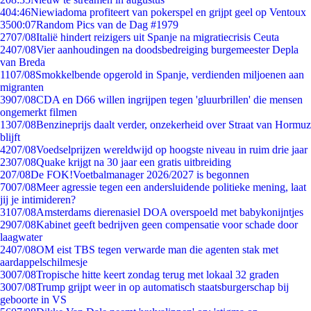
4
04:46
Niewiadoma profiteert van pokerspel en grijpt geel op Ventoux
35
00:07
Random Pics van de Dag #1979
27
07/08
Italië hindert reizigers uit Spanje na migratiecrisis Ceuta
24
07/08
Vier aanhoudingen na doodsbedreiging burgemeester Depla
van Breda
11
07/08
Smokkelbende opgerold in Spanje, verdienden miljoenen aan
migranten
39
07/08
CDA en D66 willen ingrijpen tegen 'gluurbrillen' die mensen
ongemerkt filmen
13
07/08
Benzineprijs daalt verder, onzekerheid over Straat van Hormuz
blijft
42
07/08
Voedselprijzen wereldwijd op hoogste niveau in ruim drie jaar
23
07/08
Quake krijgt na 30 jaar een gratis uitbreiding
2
07/08
De FOK!Voetbalmanager 2026/2027 is begonnen
70
07/08
Meer agressie tegen een andersluidende politieke mening, laat
jij je intimideren?
31
07/08
Amsterdams dierenasiel DOA overspoeld met babykonijntjes
29
07/08
Kabinet geeft bedrijven geen compensatie voor schade door
laagwater
24
07/08
OM eist TBS tegen verwarde man die agenten stak met
aardappelschilmesje
30
07/08
Tropische hitte keert zondag terug met lokaal 32 graden
30
07/08
Trump grijpt weer in op automatisch staatsburgerschap bij
geboorte in VS