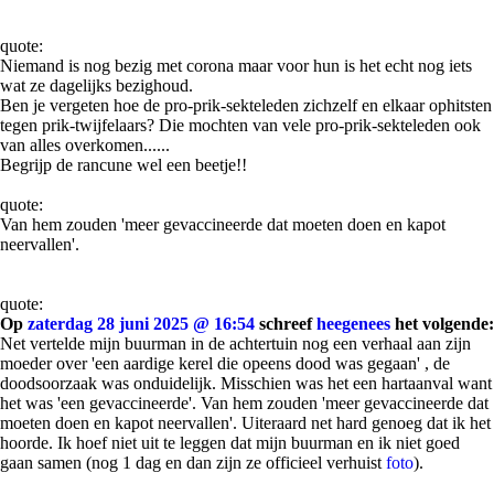
quote:
Niemand is nog bezig met corona maar voor hun is het echt nog iets
wat ze dagelijks bezighoud.
Ben je vergeten hoe de pro-prik-sekteleden zichzelf en elkaar ophitsten
tegen prik-twijfelaars? Die mochten van vele pro-prik-sekteleden ook
van alles overkomen......
Begrijp de rancune wel een beetje!!
quote:
Van hem zouden 'meer gevaccineerde dat moeten doen en kapot
neervallen'.
quote:
Op
zaterdag 28 juni 2025 @ 16:54
schreef
heegenees
het volgende:
Net vertelde mijn buurman in de achtertuin nog een verhaal aan zijn
moeder over 'een aardige kerel die opeens dood was gegaan' , de
doodsoorzaak was onduidelijk. Misschien was het een hartaanval want
het was 'een gevaccineerde'. Van hem zouden 'meer gevaccineerde dat
moeten doen en kapot neervallen'. Uiteraard net hard genoeg dat ik het
hoorde. Ik hoef niet uit te leggen dat mijn buurman en ik niet goed
gaan samen (nog 1 dag en dan zijn ze officieel verhuist
foto
).