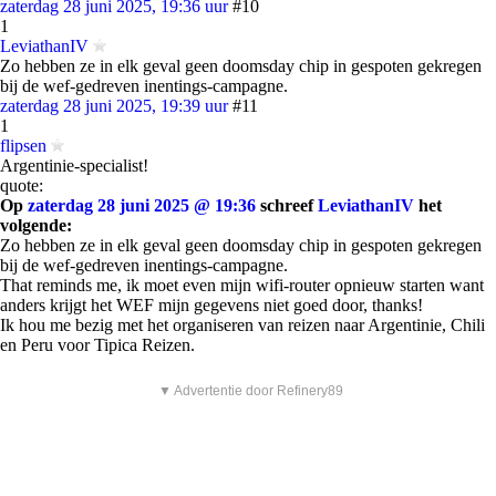
zaterdag 28 juni 2025, 19:36 uur
#10
1
LeviathanIV
Zo hebben ze in elk geval geen doomsday chip in gespoten gekregen
bij de wef-gedreven inentings-campagne.
zaterdag 28 juni 2025, 19:39 uur
#11
1
flipsen
Argentinie-specialist!
quote:
Op
zaterdag 28 juni 2025 @ 19:36
schreef
LeviathanIV
het
volgende:
Zo hebben ze in elk geval geen doomsday chip in gespoten gekregen
bij de wef-gedreven inentings-campagne.
That reminds me, ik moet even mijn wifi-router opnieuw starten want
anders krijgt het WEF mijn gegevens niet goed door, thanks!
Ik hou me bezig met het organiseren van reizen naar Argentinie, Chili
en Peru voor Tipica Reizen.
▼ Advertentie door Refinery89