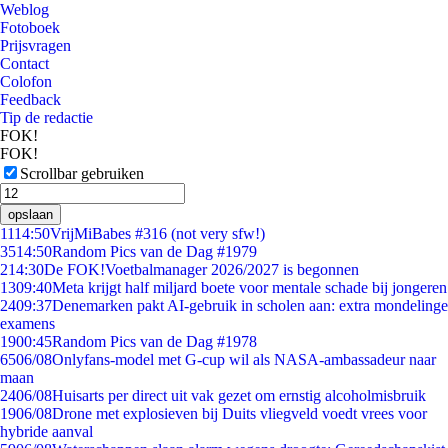
Weblog
Fotoboek
Prijsvragen
Contact
Colofon
Feedback
Tip de redactie
FOK!
FOK!
Scrollbar gebruiken
opslaan
11
14:50
VrijMiBabes #316 (not very sfw!)
35
14:50
Random Pics van de Dag #1979
2
14:30
De FOK!Voetbalmanager 2026/2027 is begonnen
13
09:40
Meta krijgt half miljard boete voor mentale schade bij jongeren
24
09:37
Denemarken pakt AI-gebruik in scholen aan: extra mondelinge
examens
19
00:45
Random Pics van de Dag #1978
65
06/08
Onlyfans-model met G-cup wil als NASA-ambassadeur naar
maan
24
06/08
Huisarts per direct uit vak gezet om ernstig alcoholmisbruik
19
06/08
Drone met explosieven bij Duits vliegveld voedt vrees voor
hybride aanval