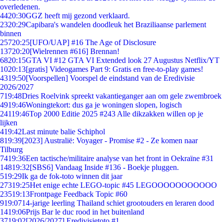
overledenen.
44
20:30
GGZ heeft mij gezond verklaard.
23
20:29
Capibara's wandelen doodleuk het Braziliaanse parlement
binnen
257
20:25
[UFO/UAP] #16 The Age of Disclosure
137
20:20
[Wielrennen #616] Brennan!
68
20:15
GTA VI #12 GTA VI Extended look 27 Augustus Netflix/YT
10
20:13
[gratis] Videogames Part 9: Gratis en free-to-play games!
43
19:50
[Voorspellen] Voorspel de eindstand van de Eredivisie
2026/2027
7
19:48
Dries Roelvink spreekt vakantieganger aan om gele zwembroek
49
19:46
Woningtekort: dus ga je woningen slopen, logisch
241
19:46
Top 2000 Editie 2025 #243 Alle dikzakken willen op je
lijken
4
19:42
Last minute balie Schiphol
8
19:39
[2023] Australië: Voyager - Promise #2 - Ze komen naar
Tilburg
74
19:36
Een tactische/militaire analyse van het front in Oekraïne #31
148
19:32
[SBS6] Vandaag Inside #136 - Boekje pluggen.
5
19:29
Ik ga de fok-toto winnen dit jaar
273
19:25
Het enige echte LEGO-topic #45 LEGOOOOOOOOOOO
235
19:13
Frontpage Feedback Topic #60
9
19:07
14-jarige leerling Thailand schiet grootouders en leraren dood
14
19:06
Prijs Bar le duc rood in het buitenland
37
19:02
[2026/2027] Eredivisietoto #1