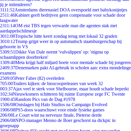
jij je intimideren?
31
11:52
Amsterdams dierenasiel DOA overspoeld met babykonijntjes
25
11:46
Kabinet geeft bedrijven geen compensatie voor schade door
laagwater
23
11:14
OM eist TBS tegen verwarde man die agenten stak met
aardappelschilmesje
30
11:08
Tropische hitte keert zondag terug met lokaal 32 graden
30
10:12
Trump grijpt weer in op automatisch staatsburgerschap bij
geboorte in VS
53
09:51
Dikke Van Dale neemt 'vulvalippen' op: 'stigma op
schaamlippen doorbreken'
13
09:40
Meta krijgt half miljard boete voor mentale schade bij jongeren
24
09:37
Denemarken pakt AI-gebruik in scholen aan: extra mondelinge
examens
25
09:05
Peter Faber (82) overleden
7
05:00
Trailers kijken: de bioscoopreleases van week 32
0
03:37
Ajax veel te sterk voor Shelbourne, maar houdt schade beperkt
1
02:34
Nieuwkomers schitteren bij ruime Europese zege FC Twente
19
00:45
Random Pics van de Dag #1978
15
06/08
Ontslagen bij Halo Studios na Campaign Evolved
19
06/08
PS5-doos waarschuwt voor einde fysieke games
2
06/08
Le Court wint na nerveuze finale, Pieterse derde
29
06/08
NPO-manager Menno de Boer geschorst na dickpic in
groepsapp
36
06/08
Duitser (93) crasht met quad tegen boom, vier gewonden