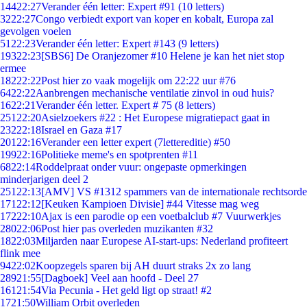
144
22:27
Verander één letter: Expert #91 (10 letters)
32
22:27
Congo verbiedt export van koper en kobalt, Europa zal
gevolgen voelen
51
22:23
Verander één letter: Expert #143 (9 letters)
193
22:23
[SBS6] De Oranjezomer #10 Helene je kan het niet stop
ermee
182
22:22
Post hier zo vaak mogelijk om 22:22 uur #76
64
22:22
Aanbrengen mechanische ventilatie zinvol in oud huis?
16
22:21
Verander één letter. Expert # 75 (8 letters)
251
22:20
Asielzoekers #22 : Het Europese migratiepact gaat in
232
22:18
Israel en Gaza #17
201
22:16
Verander een letter expert (7lettereditie) #50
199
22:16
Politieke meme's en spotprenten #11
68
22:14
Roddelpraat onder vuur: ongepaste opmerkingen
minderjarigen deel 2
251
22:13
[AMV] VS #1312 spammers van de internationale rechtsorde
171
22:12
[Keuken Kampioen Divisie] #44 Vitesse mag weg
172
22:10
Ajax is een parodie op een voetbalclub #7 Vuurwerkjes
280
22:06
Post hier pas overleden muzikanten #32
18
22:03
Miljarden naar Europese AI-start-ups: Nederland profiteert
flink mee
94
22:02
Koopzegels sparen bij AH duurt straks 2x zo lang
289
21:55
[Dagboek] Veel aan hoofd - Deel 27
161
21:54
Via Pecunia - Het geld ligt op straat! #2
17
21:50
William Orbit overleden