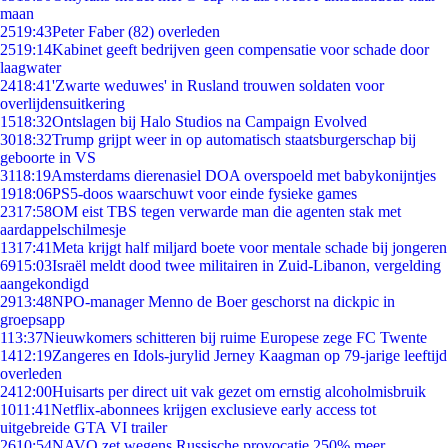
maan
25
19:43
Peter Faber (82) overleden
25
19:14
Kabinet geeft bedrijven geen compensatie voor schade door
laagwater
24
18:41
'Zwarte weduwes' in Rusland trouwen soldaten voor
overlijdensuitkering
15
18:32
Ontslagen bij Halo Studios na Campaign Evolved
30
18:32
Trump grijpt weer in op automatisch staatsburgerschap bij
geboorte in VS
31
18:19
Amsterdams dierenasiel DOA overspoeld met babykonijntjes
19
18:06
PS5-doos waarschuwt voor einde fysieke games
23
17:58
OM eist TBS tegen verwarde man die agenten stak met
aardappelschilmesje
13
17:41
Meta krijgt half miljard boete voor mentale schade bij jongeren
69
15:03
Israël meldt dood twee militairen in Zuid-Libanon, vergelding
aangekondigd
29
13:48
NPO-manager Menno de Boer geschorst na dickpic in
groepsapp
1
13:37
Nieuwkomers schitteren bij ruime Europese zege FC Twente
14
12:19
Zangeres en Idols-jurylid Jerney Kaagman op 79-jarige leeftijd
overleden
24
12:00
Huisarts per direct uit vak gezet om ernstig alcoholmisbruik
10
11:41
Netflix-abonnees krijgen exclusieve early access tot
uitgebreide GTA VI trailer
26
10:54
NAVO zet wegens Russische provocatie 250% meer