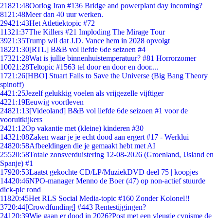
218
21:48
Oorlog Iran #136 Bridge and powerplant day incoming?
81
21:48
Meer dan 40 uur werken.
294
21:43
Het Atletiektopic #72
113
21:37
The Killers #21 Imploding The Mirage Tour
39
21:35
Trump wil dat J.D. Vance hem in 2028 opvolgt
182
21:30
[RTL] B&B vol liefde 6de seizoen #4
173
21:28
Wat is jullie binnenhuistemperatuur? #81 Horrorzomer
100
21:28
Teltopic #1563 tel door en door en door....
17
21:26
[HBO] Stuart Fails to Save the Universe (Big Bang Theory
spinoff)
44
21:25
Jezelf gelukkig voelen als vrijgezelle vijftiger
42
21:19
Eeuwig voortleven
248
21:13
[Videoland] B&B vol liefde 6de seizoen #1 voor de
vooruitkijkers
24
21:12
Op vakantie met (kleine) kinderen #30
143
21:08
Zaken waar je je echt dood aan ergert #17 - Werklui
248
20:58
Afbeeldingen die je gemaakt hebt met AI
255
20:58
Totale zonsverduistering 12-08-2026 (Groenland, IJsland en
Spanje) #1
179
20:53
Laatst gekochte CD/LP/MuziekDVD deel 75 | koopjes
144
20:46
NPO-manager Menno de Boer (47) op non-actief stuurde
dick-pic rond
118
20:45
Het RLS Social Media-topic #160 Zonder Kolonel!!
37
20:44
[Crowdfunding] #443 Rentestijgingen?
241
20:39
Wie gaan er dood in 2026?Post met een vleugje cynisme de