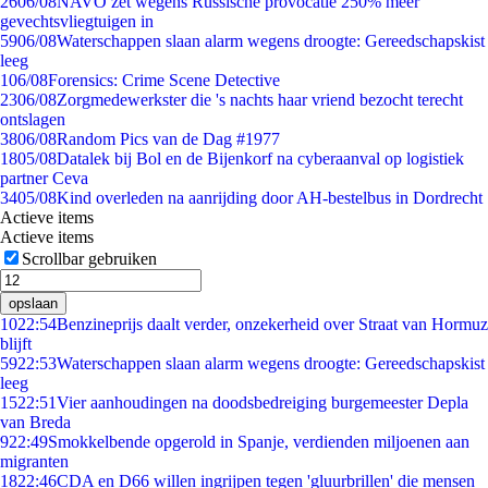
26
06/08
NAVO zet wegens Russische provocatie 250% meer
gevechtsvliegtuigen in
59
06/08
Waterschappen slaan alarm wegens droogte: Gereedschapskist
leeg
1
06/08
Forensics: Crime Scene Detective
23
06/08
Zorgmedewerkster die 's nachts haar vriend bezocht terecht
ontslagen
38
06/08
Random Pics van de Dag #1977
18
05/08
Datalek bij Bol en de Bijenkorf na cyberaanval op logistiek
partner Ceva
34
05/08
Kind overleden na aanrijding door AH-bestelbus in Dordrecht
Actieve items
Actieve items
Scrollbar gebruiken
opslaan
10
22:54
Benzineprijs daalt verder, onzekerheid over Straat van Hormuz
blijft
59
22:53
Waterschappen slaan alarm wegens droogte: Gereedschapskist
leeg
15
22:51
Vier aanhoudingen na doodsbedreiging burgemeester Depla
van Breda
9
22:49
Smokkelbende opgerold in Spanje, verdienden miljoenen aan
migranten
18
22:46
CDA en D66 willen ingrijpen tegen 'gluurbrillen' die mensen