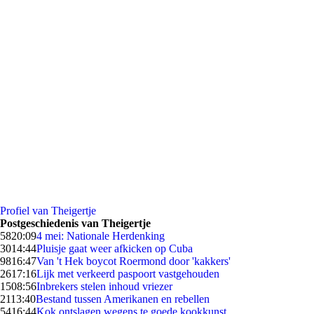
Profiel van Theigertje
Postgeschiedenis van Theigertje
58
20:09
4 mei: Nationale Herdenking
30
14:44
Pluisje gaat weer afkicken op Cuba
98
16:47
Van 't Hek boycot Roermond door 'kakkers'
26
17:16
Lijk met verkeerd paspoort vastgehouden
15
08:56
Inbrekers stelen inhoud vriezer
21
13:40
Bestand tussen Amerikanen en rebellen
54
16:44
Kok ontslagen wegens te goede kookkunst