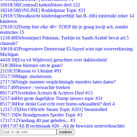
169
18:58
[Centraal] kattenfotoos deel 122
182
18:58
[ONLINE] Roddelpraat Topic #21
129
18:53
Invalkracht kinderdagverblijf Jan B. (66) misbruikt zeker 14
kinderen
276
18:52
Dump hier elke 40+ TOEP die je graag kwijt wil, zonder
restricties 15
12
18:49
Defensiepact Pakistan, Turkije en Saudi-Arabië bevat art.5
clausule?
106
18:45
Progressieve Democraat El-Sayed wint nipt voorverkiezing
Michigan
44
18:39
[Eva vd Wijdeven] geruchten over dakloosheid
5
18:38
Hoe hiermee om te gaan?
211
18:35
Russia vs Ukraine #91
55
17:59
Magic mushrooms
27
17:56
Single mannen verplichtsingle moeders laten daten?
95
17:49
Nieuwe / verwachte boeken
89
17:47
Overleden Acteurs & Actrices Deel #15
52
17:44
Het grote dagelijkse Trump nieuws topic #31
85
17:36
Hoe denkt God echt over homo-seksualiteit? deel 4
123
17:35
[Het Officiële Steam Topic #201] Steamrolled
79
17:19
De Bondgenoten Spoiler Topic #3
171
17:12
Vandaag 40 jaar geleden... #3
100
17:07
Ali B rechtszaak #26 - Ali de bewezen serieverkrachter