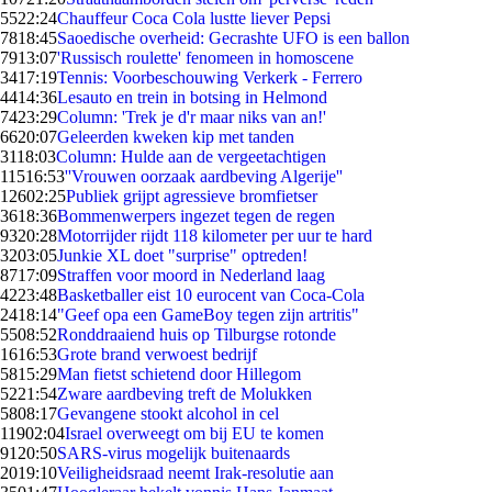
55
22:24
Chauffeur Coca Cola lustte liever Pepsi
78
18:45
Saoedische overheid: Gecrashte UFO is een ballon
79
13:07
'Russisch roulette' fenomeen in homoscene
34
17:19
Tennis: Voorbeschouwing Verkerk - Ferrero
44
14:36
Lesauto en trein in botsing in Helmond
74
23:29
Column: 'Trek je d'r maar niks van an!'
66
20:07
Geleerden kweken kip met tanden
31
18:03
Column: Hulde aan de vergeetachtigen
115
16:53
''Vrouwen oorzaak aardbeving Algerije''
126
02:25
Publiek grijpt agressieve bromfietser
36
18:36
Bommenwerpers ingezet tegen de regen
93
20:28
Motorrijder rijdt 118 kilometer per uur te hard
32
03:05
Junkie XL doet "surprise" optreden!
87
17:09
Straffen voor moord in Nederland laag
42
23:48
Basketballer eist 10 eurocent van Coca-Cola
24
18:14
"Geef opa een GameBoy tegen zijn artritis"
55
08:52
Ronddraaiend huis op Tilburgse rotonde
16
16:53
Grote brand verwoest bedrijf
58
15:29
Man fietst schietend door Hillegom
52
21:54
Zware aardbeving treft de Molukken
58
08:17
Gevangene stookt alcohol in cel
119
02:04
Israel overweegt om bij EU te komen
91
20:50
SARS-virus mogelijk buitenaards
20
19:10
Veiligheidsraad neemt Irak-resolutie aan