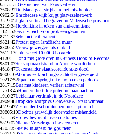
63
13:13
"Gezondheid van Paus verbetert"
76
08:37
Duitsland gaat strijd aan met mixdrankjes
69
02:54
Enschedese wijk krijgt glasvezelnetwerk
35
19:05
Lijken verticaal begraven in Maleisische provincie
32
19:34
Herdenking in teken van anti-semitisme
11
21:52
Gezinscoach voor probleemgezinnen
87
11:37
Seks met je therapeut
98
21:42
Protest tegen Israëlische muur
88
09:55
Vrouw geweigerd als clublid
76
11:17
Chinese eet 10.000 kilo aarde
41
20:11
Hond met grote oren in Guiness Book of Records
98
01:07
Seks op naaktstrand in Almere wordt duur
46
18:47
Tegenstander slaat scorende spits dood
90
00:16
Abortus verkrachtingsslachtoffer geweigerd
102
17:52
Spanjaard springt uit raam na eten paddo's
26
17:15
Bus met kinderen verliest achterwiel
175
13:45
Hond verliest drie poten in maaimachine
19
10:27
Leidenaar verdrinkt in de Noordzee
39
09:48
Dropkick Murphys Converse AllStars winnaar
45
19:47
Zeshonderd schorpioenen ontsnapt in trein
308
05:10
Dochter gruwelijk door vader mishandeld
72
11:59
Vrouw bevrucht tussen de tralies
58
19:02
Nieuw: Vriesdrogen ipv cremeren
42
03:25
Nieuw in Japan: de 'gps-fiets'
107
21:20
Straatnaamborden stelen om 'perverse' reden