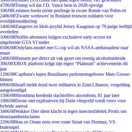
47
06/08
Trump wil dat J.D. Vance hem in 2028 opvolgt
1
06/08
Lemmen boekt eerste profzege in zware Ronde van Polen-rit
24
06/08
'Zwarte weduwes' in Rusland trouwen soldaten voor
overlijdensuitkering
14
06/08
Zangeres en Idols-jurylid Jerney Kaagman op 79-jarige leeftijd
overleden
10
06/08
Netflix-abonnees krijgen exclusieve early access tot
uitgebreide GTA VI trailer
65
06/08
Onlyfans-model met G-cup wil als NASA-ambassadeur naar
maan
24
06/08
Huisarts per direct uit vak gezet om ernstig alcoholmisbruik
3
06/08
XBOX platform krijgt zijn eigen "Platinum" achievements dit
jaar
12
06/08
Capibara's lopen Braziliaans parlementsgebouw Mato Grosso
binnen
69
06/08
Israël meldt dood twee militairen in Zuid-Libanon, vergelding
aangekondigd
15
06/08
Hiroshima herdenkt slachtoffers atoombom, 81 jaar later
19
06/08
Drone met explosieven bij Duits vliegveld voedt vrees voor
hybride aanval
34
06/08
Wakker Dier dient klacht in tegen insectenfabriek Protix om
duurzaamheidsclaims
22
06/08
Iran en Oman eens over route Straat van Hormuz, VS
buitenspel