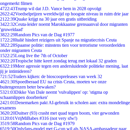
ongemerkt filmen
47
22:43
Trump wil dat J.D. Vance hem in 2028 opvolgt
26
22:42
Voedselprijzen wereldwijd op hoogste niveau in ruim drie jaar
21
22:39
Quake krijgt na 30 jaar een gratis uitbreiding
34
22:32
Ceuta-leider noemt Marokkaanse grensaanval door migranten
'gruweldaad'
38
22:29
Random Pics van de Dag #1977
17
22:28
Italië hindert reizigers uit Spanje na migratiecrisis Ceuta
38
22:28
Spaanse politie: minstens tien voor terrorisme veroordeelden
onder migranten Ceuta
15
22:25
Long live the 7th of October
30
22:20
Tropische hitte keert zondag terug met lokaal 32 graden
63
22:19
Meer agressie tegen een andersluidende politieke mening, laat
jij je intimideren?
7
21:52
Trailers kijken: de bioscoopreleases van week 32
46
21:30
Spoedberaad EU na crisis Ceuta, moeten we onze
buitengrenzen beter bewaken?
53
21:03
Dikke Van Dale neemt 'vulvalippen' op: 'stigma op
schaamlippen doorbreken'
24
21:01
Denemarken pakt AI-gebruik in scholen aan: extra mondelinge
examens
36
20:20
Duitser (93) crasht met quad tegen boom, vier gewonden
11
20:01
VrijMiBabes #316 (not very sfw!)
35
19:58
Random Pics van de Dag #1979
65
19:50
Onlyfans-model met G-cup wil als NASA-ambassadeur naar