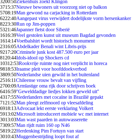
32
00:50
Ziekenhuis zoekt Klingon
37
15:37
Nieuwe bewoners uit voorzorg niet op balkon
57
08:19
Man gewond na carjacking in Rotterdam
62
22:40
Aangepast virus verwijdert dodelijkste vorm hersenkanker
82
23:30
Run op Jim-poppen
53
21:46
Japanner fietst door Siberië
16
16:39
Veel gestolen kunst uit museum Bagdad gevonden
16
14:14
Voetbalshirt wordt historisch monument
23
16:05
Abdelkader Benali wint Libris-prijs
92
17:20
Criminele junk kost 487.500 euro per jaar
81
20:44
Idols-idool op Shockers cd
103
12:53
Rookvrije ruimte nog niet verplicht in horeca
98
18:53
Iraanse pleit voor hoofddoekverbod
38
09:50
Nederlandse uien gewild in het buitenland
25
16:11
Chileense vrouw bevalt van vijfling
27
00:09
Armlastige oma rijk door schrijven boek
64
16:59
''Gewelddadige liedjes lokken geweld uit''
43
17:55
Nederlanders met cocaïne in Brazilië gepakt
71
21:52
Man pleegt zelfmoord op vleesafdeling
69
18:13
Advocaat lekt eerste verklaring Volkert
59
13:02
Microsoft introduceert mobiele wc met internet
30
13:03
Man wast paarden in autowasserette
73
09:57
Man rijdt ruim 160 op N46
58
19:22
Herdenking Pim Fortuyn van start
30
10:43
Muggenbestrijding loopt fout af