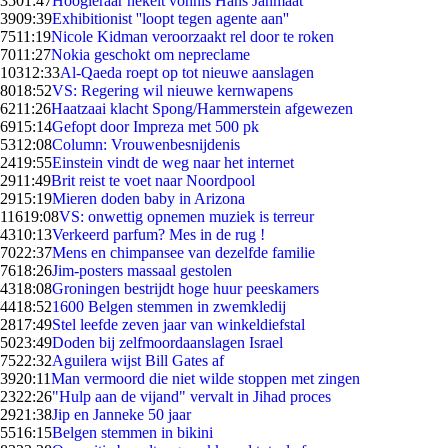
35
01:47
Hoogleraar hekelt vonnis Hans Janmaat
39
09:39
Exhibitionist ''loopt tegen agente aan''
75
11:19
Nicole Kidman veroorzaakt rel door te roken
70
11:27
Nokia geschokt om nepreclame
103
12:33
Al-Qaeda roept op tot nieuwe aanslagen
80
18:52
VS: Regering wil nieuwe kernwapens
62
11:26
Haatzaai klacht Spong/Hammerstein afgewezen
69
15:14
Gefopt door Impreza met 500 pk
53
12:08
Column: Vrouwenbesnijdenis
24
19:55
Einstein vindt de weg naar het internet
29
11:49
Brit reist te voet naar Noordpool
29
15:19
Mieren doden baby in Arizona
116
19:08
VS: onwettig opnemen muziek is terreur
43
10:13
Verkeerd parfum? Mes in de rug !
70
22:37
Mens en chimpansee van dezelfde familie
76
18:26
Jim-posters massaal gestolen
43
18:08
Groningen bestrijdt hoge huur peeskamers
44
18:52
1600 Belgen stemmen in zwemkledij
28
17:49
Stel leefde zeven jaar van winkeldiefstal
50
23:49
Doden bij zelfmoordaanslagen Israel
75
22:32
Aguilera wijst Bill Gates af
39
20:11
Man vermoord die niet wilde stoppen met zingen
23
22:26
"Hulp aan de vijand" vervalt in Jihad proces
29
21:38
Jip en Janneke 50 jaar
55
16:15
Belgen stemmen in bikini