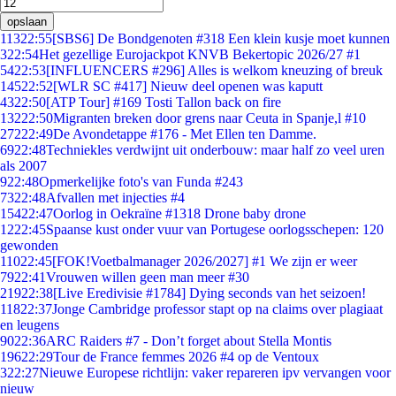
opslaan
113
22:55
[SBS6] De Bondgenoten #318 Een klein kusje moet kunnen
3
22:54
Het gezellige Eurojackpot KNVB Bekertopic 2026/27 #1
54
22:53
[INFLUENCERS #296] Alles is welkom kneuzing of breuk
145
22:52
[WLR SC #417] Nieuw deel openen was kaputt
43
22:50
[ATP Tour] #169 Tosti Tallon back on fire
132
22:50
Migranten breken door grens naar Ceuta in Spanje,l #10
272
22:49
De Avondetappe #176 - Met Ellen ten Damme.
69
22:48
Techniekles verdwijnt uit onderbouw: maar half zo veel uren
als 2007
9
22:48
Opmerkelijke foto's van Funda #243
73
22:48
Afvallen met injecties #4
154
22:47
Oorlog in Oekraïne #1318 Drone baby drone
12
22:45
Spaanse kust onder vuur van Portugese oorlogsschepen: 120
gewonden
110
22:45
[FOK!Voetbalmanager 2026/2027] #1 We zijn er weer
79
22:41
Vrouwen willen geen man meer #30
219
22:38
[Live Eredivisie #1784] Dying seconds van het seizoen!
118
22:37
Jonge Cambridge professor stapt op na claims over plagiaat
en leugens
90
22:36
ARC Raiders #7 - Don’t forget about Stella Montis
196
22:29
Tour de France femmes 2026 #4 op de Ventoux
3
22:27
Nieuwe Europese richtlijn: vaker repareren ipv vervangen voor
nieuw