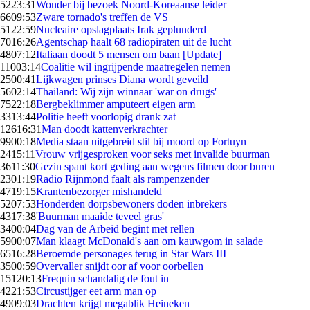
52
23:31
Wonder bij bezoek Noord-Koreaanse leider
66
09:53
Zware tornado's treffen de VS
51
22:59
Nucleaire opslagplaats Irak geplunderd
70
16:26
Agentschap haalt 68 radiopiraten uit de lucht
48
07:12
Italiaan doodt 5 mensen om baan [Update]
110
03:14
Coalitie wil ingrijpende maatregelen nemen
25
00:41
Lijkwagen prinses Diana wordt geveild
56
02:14
Thailand: Wij zijn winnaar 'war on drugs'
75
22:18
Bergbeklimmer amputeert eigen arm
33
13:44
Politie heeft voorlopig drank zat
126
16:31
Man doodt kattenverkrachter
99
00:18
Media staan uitgebreid stil bij moord op Fortuyn
24
15:11
Vrouw vrijgesproken voor seks met invalide buurman
36
11:30
Gezin spant kort geding aan wegens filmen door buren
23
01:19
Radio Rijnmond faalt als rampenzender
47
19:15
Krantenbezorger mishandeld
52
07:53
Honderden dorpsbewoners doden inbrekers
43
17:38
'Buurman maaide teveel gras'
34
00:04
Dag van de Arbeid begint met rellen
59
00:07
Man klaagt McDonald's aan om kauwgom in salade
65
16:28
Beroemde personages terug in Star Wars III
35
00:59
Overvaller snijdt oor af voor oorbellen
151
20:13
Frequin schandalig de fout in
42
21:53
Circustijger eet arm man op
49
09:03
Drachten krijgt megablik Heineken