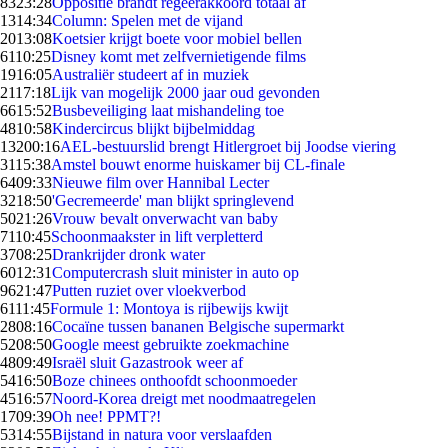
83
23:28
Oppositie brandt regeerakkoord totaal af
13
14:34
Column: Spelen met de vijand
20
13:08
Koetsier krijgt boete voor mobiel bellen
61
10:25
Disney komt met zelfvernietigende films
19
16:05
Australiër studeert af in muziek
21
17:18
Lijk van mogelijk 2000 jaar oud gevonden
66
15:52
Busbeveiliging laat mishandeling toe
48
10:58
Kindercircus blijkt bijbelmiddag
132
00:16
AEL-bestuurslid brengt Hitlergroet bij Joodse viering
31
15:38
Amstel bouwt enorme huiskamer bij CL-finale
64
09:33
Nieuwe film over Hannibal Lecter
32
18:50
'Gecremeerde' man blijkt springlevend
50
21:26
Vrouw bevalt onverwacht van baby
71
10:45
Schoonmaakster in lift verpletterd
37
08:25
Drankrijder dronk water
60
12:31
Computercrash sluit minister in auto op
96
21:47
Putten ruziet over vloekverbod
61
11:45
Formule 1: Montoya is rijbewijs kwijt
28
08:16
Cocaïne tussen bananen Belgische supermarkt
52
08:50
Google meest gebruikte zoekmachine
48
09:49
Israël sluit Gazastrook weer af
54
16:50
Boze chinees onthoofdt schoonmoeder
45
16:57
Noord-Korea dreigt met noodmaatregelen
17
09:39
Oh nee! PPMT?!
53
14:55
Bijstand in natura voor verslaafden