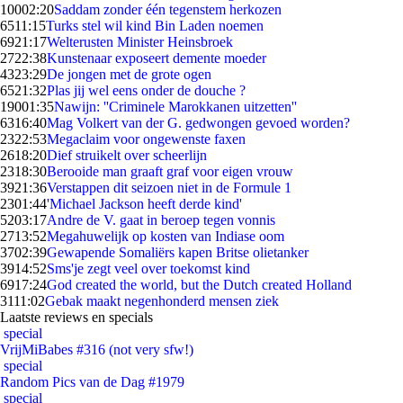
100
02:20
Saddam zonder één tegenstem herkozen
65
11:15
Turks stel wil kind Bin Laden noemen
69
21:17
Welterusten Minister Heinsbroek
27
22:38
Kunstenaar exposeert demente moeder
43
23:29
De jongen met de grote ogen
65
21:32
Plas jij wel eens onder de douche ?
190
01:35
Nawijn: ''Criminele Marokkanen uitzetten''
63
16:40
Mag Volkert van der G. gedwongen gevoed worden?
23
22:53
Megaclaim voor ongewenste faxen
26
18:20
Dief struikelt over scheerlijn
23
18:30
Berooide man graaft graf voor eigen vrouw
39
21:36
Verstappen dit seizoen niet in de Formule 1
23
01:44
'Michael Jackson heeft derde kind'
52
03:17
Andre de V. gaat in beroep tegen vonnis
27
13:52
Megahuwelijk op kosten van Indiase oom
37
02:39
Gewapende Somaliërs kapen Britse olietanker
39
14:52
Sms'je zegt veel over toekomst kind
69
17:24
God created the world, but the Dutch created Holland
31
11:02
Gebak maakt negenhonderd mensen ziek
Laatste reviews en specials
special
VrijMiBabes #316 (not very sfw!)
special
Random Pics van de Dag #1979
special