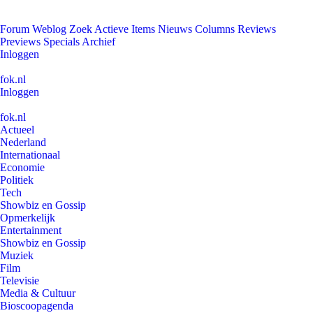
Forum
Weblog
Zoek
Actieve Items
Nieuws
Columns
Reviews
Previews
Specials
Archief
Inloggen
fok.nl
Inloggen
fok.nl
Actueel
Nederland
Internationaal
Economie
Politiek
Tech
Showbiz en Gossip
Opmerkelijk
Entertainment
Showbiz en Gossip
Muziek
Film
Televisie
Media & Cultuur
Bioscoopagenda