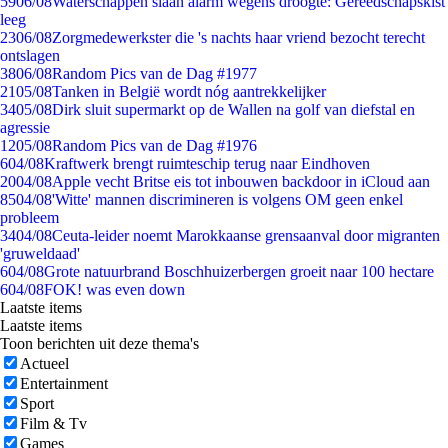
59
06/08
Waterschappen slaan alarm wegens droogte: Gereedschapskist
leeg
23
06/08
Zorgmedewerkster die 's nachts haar vriend bezocht terecht
ontslagen
38
06/08
Random Pics van de Dag #1977
21
05/08
Tanken in België wordt nóg aantrekkelijker
34
05/08
Dirk sluit supermarkt op de Wallen na golf van diefstal en
agressie
12
05/08
Random Pics van de Dag #1976
6
04/08
Kraftwerk brengt ruimteschip terug naar Eindhoven
20
04/08
Apple vecht Britse eis tot inbouwen backdoor in iCloud aan
85
04/08
'Witte' mannen discrimineren is volgens OM geen enkel
probleem
34
04/08
Ceuta-leider noemt Marokkaanse grensaanval door migranten
'gruweldaad'
6
04/08
Grote natuurbrand Boschhuizerbergen groeit naar 100 hectare
6
04/08
FOK! was even down
Laatste items
Laatste items
Toon berichten uit deze thema's
Actueel
Entertainment
Sport
Film & Tv
Games