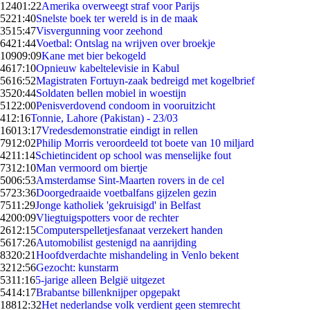
124
01:22
Amerika overweegt straf voor Parijs
52
21:40
Snelste boek ter wereld is in de maak
35
15:47
Visvergunning voor zeehond
64
21:44
Voetbal: Ontslag na wrijven over broekje
109
09:09
Kane met bier bekogeld
46
17:10
Opnieuw kabeltelevisie in Kabul
56
16:52
Magistraten Fortuyn-zaak bedreigd met kogelbrief
35
20:44
Soldaten bellen mobiel in woestijn
51
22:00
Penisverdovend condoom in vooruitzicht
4
12:16
Tonnie, Lahore (Pakistan) - 23/03
160
13:17
Vredesdemonstratie eindigt in rellen
79
12:02
Philip Morris veroordeeld tot boete van 10 miljard
42
11:14
Schietincident op school was menselijke fout
73
12:10
Man vermoord om biertje
50
06:53
Amsterdamse Sint-Maarten rovers in de cel
57
23:36
Doorgedraaide voetbalfans gijzelen gezin
75
11:29
Jonge katholiek 'gekruisigd' in Belfast
42
00:09
Vliegtuigspotters voor de rechter
26
12:15
Computerspelletjesfanaat verzekert handen
56
17:26
Automobilist gestenigd na aanrijding
83
20:21
Hoofdverdachte mishandeling in Venlo bekent
32
12:56
Gezocht: kunstarm
53
11:16
5-jarige alleen België uitgezet
54
14:17
Brabantse billenknijper opgepakt
188
12:32
Het nederlandse volk verdient geen stemrecht