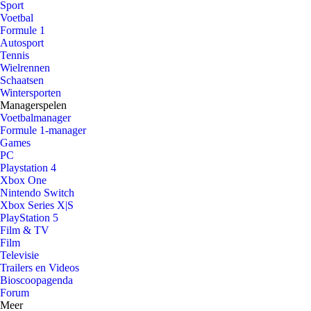
Sport
Voetbal
Formule 1
Autosport
Tennis
Wielrennen
Schaatsen
Wintersporten
Managerspelen
Voetbalmanager
Formule 1-manager
Games
PC
Playstation 4
Xbox One
Nintendo Switch
Xbox Series X|S
PlayStation 5
Film & TV
Film
Televisie
Trailers en Videos
Bioscoopagenda
Forum
Meer