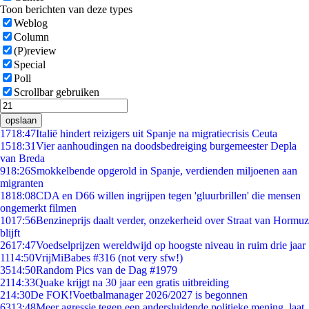
Toon berichten van deze types
Weblog
Column
(P)review
Special
Poll
Scrollbar gebruiken
opslaan
17
18:47
Italië hindert reizigers uit Spanje na migratiecrisis Ceuta
15
18:31
Vier aanhoudingen na doodsbedreiging burgemeester Depla
van Breda
9
18:26
Smokkelbende opgerold in Spanje, verdienden miljoenen aan
migranten
18
18:08
CDA en D66 willen ingrijpen tegen 'gluurbrillen' die mensen
ongemerkt filmen
10
17:56
Benzineprijs daalt verder, onzekerheid over Straat van Hormuz
blijft
26
17:47
Voedselprijzen wereldwijd op hoogste niveau in ruim drie jaar
11
14:50
VrijMiBabes #316 (not very sfw!)
35
14:50
Random Pics van de Dag #1979
21
14:33
Quake krijgt na 30 jaar een gratis uitbreiding
2
14:30
De FOK!Voetbalmanager 2026/2027 is begonnen
63
13:48
Meer agressie tegen een andersluidende politieke mening, laat