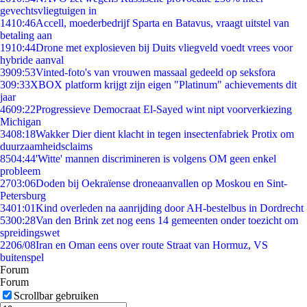
gevechtsvliegtuigen in
14
10:46
Accell, moederbedrijf Sparta en Batavus, vraagt uitstel van
betaling aan
19
10:44
Drone met explosieven bij Duits vliegveld voedt vrees voor
hybride aanval
39
09:53
Vinted-foto's van vrouwen massaal gedeeld op seksfora
3
09:33
XBOX platform krijgt zijn eigen "Platinum" achievements dit
jaar
46
09:22
Progressieve Democraat El-Sayed wint nipt voorverkiezing
Michigan
34
08:18
Wakker Dier dient klacht in tegen insectenfabriek Protix om
duurzaamheidsclaims
85
04:44
'Witte' mannen discrimineren is volgens OM geen enkel
probleem
27
03:06
Doden bij Oekraïense droneaanvallen op Moskou en Sint-
Petersburg
34
01:01
Kind overleden na aanrijding door AH-bestelbus in Dordrecht
53
00:28
Van den Brink zet nog eens 14 gemeenten onder toezicht om
spreidingswet
22
06/08
Iran en Oman eens over route Straat van Hormuz, VS
buitenspel
Forum
Forum
Scrollbar gebruiken