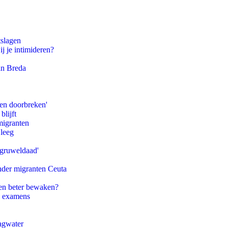
tslagen
ij je intimideren?
an Breda
pen doorbreken'
blijft
migranten
 leeg
'gruweldaad'
onder migranten Ceuta
en beter bewaken?
e examens
agwater