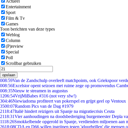
Actueel
Entertainment
Sport
Film & Tv
Games
Toon berichten van deze types
Weblog
Column
(P)review
Special
Poll
Scrollbar gebruiken
opslaan
0
08:59
Van de Zandschulp overleeft matchpoints, ook Griekspoor verde
0
08:56
Excelsior opent seizoen met ruime zege op promovendus Camb
0
08:35
Nieuw te streamen in augustus
12
06:54
VrijMiBabes #316 (not very sfw!)
3
04:46
Niewiadoma profiteert van pokerspel en grijpt geel op Ventoux
35
00:07
Random Pics van de Dag #1979
21
18:47
Italië hindert reizigers uit Spanje na migratiecrisis Ceuta
21
18:31
Vier aanhoudingen na doodsbedreiging burgemeester Depla v
11
18:26
Smokkelbende opgerold in Spanje, verdienden miljoenen aan 
26
18:08
CDA en D66 willen ingrijpen tegen 'gluurbrillen' die mensen 