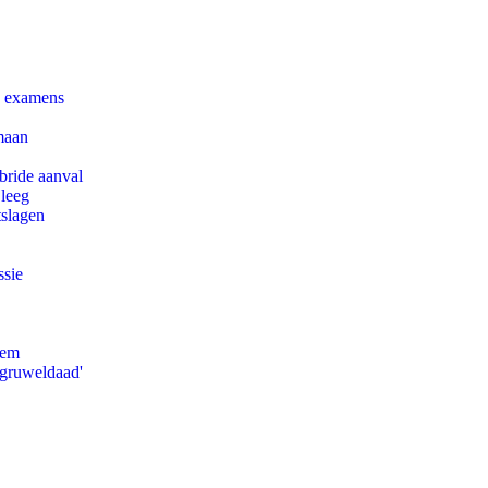
e examens
maan
bride aanval
 leeg
tslagen
ssie
eem
'gruweldaad'