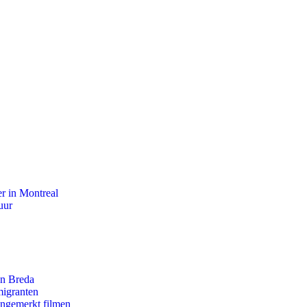
r in Montreal
uur
an Breda
migranten
ongemerkt filmen