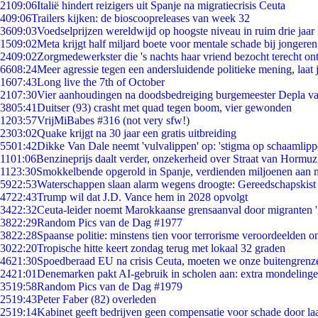
21
09:06
Italië hindert reizigers uit Spanje na migratiecrisis Ceuta
4
09:06
Trailers kijken: de bioscoopreleases van week 32
36
09:03
Voedselprijzen wereldwijd op hoogste niveau in ruim drie jaar
15
09:02
Meta krijgt half miljard boete voor mentale schade bij jongeren
24
09:02
Zorgmedewerkster die 's nachts haar vriend bezocht terecht on
66
08:24
Meer agressie tegen een andersluidende politieke mening, laat j
16
07:43
Long live the 7th of October
21
07:30
Vier aanhoudingen na doodsbedreiging burgemeester Depla v
38
05:41
Duitser (93) crasht met quad tegen boom, vier gewonden
12
03:57
VrijMiBabes #316 (not very sfw!)
23
03:02
Quake krijgt na 30 jaar een gratis uitbreiding
55
01:42
Dikke Van Dale neemt 'vulvalippen' op: 'stigma op schaamlip
11
01:06
Benzineprijs daalt verder, onzekerheid over Straat van Hormuz 
11
23:30
Smokkelbende opgerold in Spanje, verdienden miljoenen aan 
59
22:53
Waterschappen slaan alarm wegens droogte: Gereedschapskist
47
22:43
Trump wil dat J.D. Vance hem in 2028 opvolgt
34
22:32
Ceuta-leider noemt Marokkaanse grensaanval door migranten 
38
22:29
Random Pics van de Dag #1977
38
22:28
Spaanse politie: minstens tien voor terrorisme veroordeelden 
30
22:20
Tropische hitte keert zondag terug met lokaal 32 graden
46
21:30
Spoedberaad EU na crisis Ceuta, moeten we onze buitengrenz
24
21:01
Denemarken pakt AI-gebruik in scholen aan: extra mondeling
35
19:58
Random Pics van de Dag #1979
25
19:43
Peter Faber (82) overleden
25
19:14
Kabinet geeft bedrijven geen compensatie voor schade door la