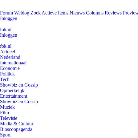
Forum
Weblog
Zoek
Actieve Items
Nieuws
Columns
Reviews
Previe
Inloggen
fok.nl
Inloggen
fok.nl
Actueel
Nederland
Internationaal
Economie
Politiek
Tech
Showbiz en Gossip
Opmerkelijk
Entertainment
Showbiz en Gossip
Muziek
Film
Televisie
Media & Cultuur
Bioscoopagenda
Sport