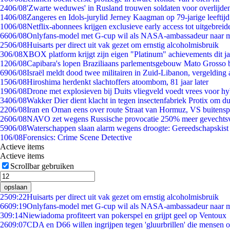
24
06/08
'Zwarte weduwes' in Rusland trouwen soldaten voor overlijden
14
06/08
Zangeres en Idols-jurylid Jerney Kaagman op 79-jarige leeftij
10
06/08
Netflix-abonnees krijgen exclusieve early access tot uitgebreid
66
06/08
Onlyfans-model met G-cup wil als NASA-ambassadeur naar 
25
06/08
Huisarts per direct uit vak gezet om ernstig alcoholmisbruik
3
06/08
XBOX platform krijgt zijn eigen "Platinum" achievements dit ja
12
06/08
Capibara's lopen Braziliaans parlementsgebouw Mato Grosso 
69
06/08
Israël meldt dood twee militairen in Zuid-Libanon, vergeldin
15
06/08
Hiroshima herdenkt slachtoffers atoombom, 81 jaar later
19
06/08
Drone met explosieven bij Duits vliegveld voedt vrees voor hy
34
06/08
Wakker Dier dient klacht in tegen insectenfabriek Protix om 
22
06/08
Iran en Oman eens over route Straat van Hormuz, VS buitensp
26
06/08
NAVO zet wegens Russische provocatie 250% meer gevechtsvl
59
06/08
Waterschappen slaan alarm wegens droogte: Gereedschapskist
1
06/08
Forensics: Crime Scene Detective
Actieve items
Actieve items
Scrollbar gebruiken
opslaan
25
09:22
Huisarts per direct uit vak gezet om ernstig alcoholmisbruik
66
09:19
Onlyfans-model met G-cup wil als NASA-ambassadeur naar 
3
09:14
Niewiadoma profiteert van pokerspel en grijpt geel op Ventoux
26
09:07
CDA en D66 willen ingrijpen tegen 'gluurbrillen' die mensen 