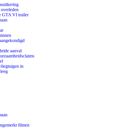
suitkering
d overleden
e GTA VI trailer
maan
ar
binnen
g aangekondigd
bride aanval
duurzaamheidsclaims
el
iegtuigen in
 leeg
maan
ongemerkt filmen