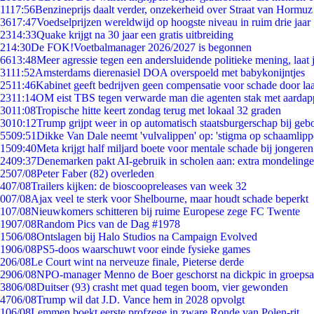
11
17:56
Benzineprijs daalt verder, onzekerheid over Straat van Hormuz b
36
17:47
Voedselprijzen wereldwijd op hoogste niveau in ruim drie jaar
23
14:33
Quake krijgt na 30 jaar een gratis uitbreiding
2
14:30
De FOK!Voetbalmanager 2026/2027 is begonnen
66
13:48
Meer agressie tegen een andersluidende politieke mening, laat j
31
11:52
Amsterdams dierenasiel DOA overspoeld met babykonijntjes
25
11:46
Kabinet geeft bedrijven geen compensatie voor schade door la
23
11:14
OM eist TBS tegen verwarde man die agenten stak met aardap
30
11:08
Tropische hitte keert zondag terug met lokaal 32 graden
30
10:12
Trump grijpt weer in op automatisch staatsburgerschap bij geb
55
09:51
Dikke Van Dale neemt 'vulvalippen' op: 'stigma op schaamlip
15
09:40
Meta krijgt half miljard boete voor mentale schade bij jongeren
24
09:37
Denemarken pakt AI-gebruik in scholen aan: extra mondeling
25
07/08
Peter Faber (82) overleden
4
07/08
Trailers kijken: de bioscoopreleases van week 32
0
07/08
Ajax veel te sterk voor Shelbourne, maar houdt schade beperkt
1
07/08
Nieuwkomers schitteren bij ruime Europese zege FC Twente
19
07/08
Random Pics van de Dag #1978
15
06/08
Ontslagen bij Halo Studios na Campaign Evolved
19
06/08
PS5-doos waarschuwt voor einde fysieke games
2
06/08
Le Court wint na nerveuze finale, Pieterse derde
29
06/08
NPO-manager Menno de Boer geschorst na dickpic in groeps
38
06/08
Duitser (93) crasht met quad tegen boom, vier gewonden
47
06/08
Trump wil dat J.D. Vance hem in 2028 opvolgt
1
06/08
Lemmen boekt eerste profzege in zware Ronde van Polen-rit