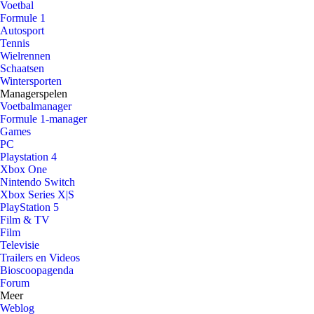
Voetbal
Formule 1
Autosport
Tennis
Wielrennen
Schaatsen
Wintersporten
Managerspelen
Voetbalmanager
Formule 1-manager
Games
PC
Playstation 4
Xbox One
Nintendo Switch
Xbox Series X|S
PlayStation 5
Film & TV
Film
Televisie
Trailers en Videos
Bioscoopagenda
Forum
Meer
Weblog