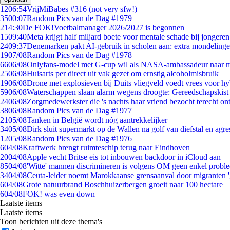
12
06:54
VrijMiBabes #316 (not very sfw!)
35
00:07
Random Pics van de Dag #1979
2
14:30
De FOK!Voetbalmanager 2026/2027 is begonnen
15
09:40
Meta krijgt half miljard boete voor mentale schade bij jongeren
24
09:37
Denemarken pakt AI-gebruik in scholen aan: extra mondeling
19
07/08
Random Pics van de Dag #1978
66
06/08
Onlyfans-model met G-cup wil als NASA-ambassadeur naar 
25
06/08
Huisarts per direct uit vak gezet om ernstig alcoholmisbruik
19
06/08
Drone met explosieven bij Duits vliegveld voedt vrees voor hy
59
06/08
Waterschappen slaan alarm wegens droogte: Gereedschapskist
24
06/08
Zorgmedewerkster die 's nachts haar vriend bezocht terecht on
38
06/08
Random Pics van de Dag #1977
21
05/08
Tanken in België wordt nóg aantrekkelijker
34
05/08
Dirk sluit supermarkt op de Wallen na golf van diefstal en agre
12
05/08
Random Pics van de Dag #1976
6
04/08
Kraftwerk brengt ruimteschip terug naar Eindhoven
20
04/08
Apple vecht Britse eis tot inbouwen backdoor in iCloud aan
85
04/08
'Witte' mannen discrimineren is volgens OM geen enkel probl
34
04/08
Ceuta-leider noemt Marokkaanse grensaanval door migranten 
6
04/08
Grote natuurbrand Boschhuizerbergen groeit naar 100 hectare
6
04/08
FOK! was even down
Laatste items
Laatste items
Toon berichten uit deze thema's