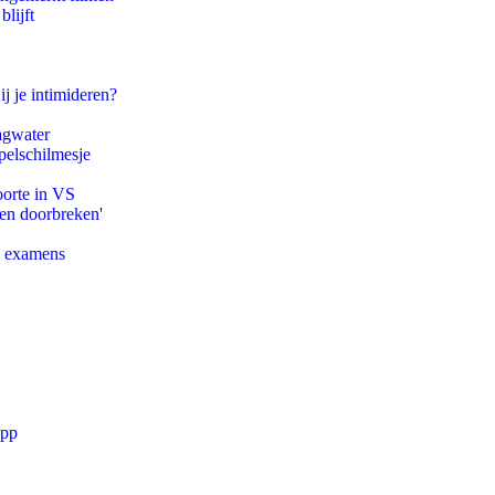
lijft
ij je intimideren?
agwater
pelschilmesje
oorte in VS
pen doorbreken'
e examens
app