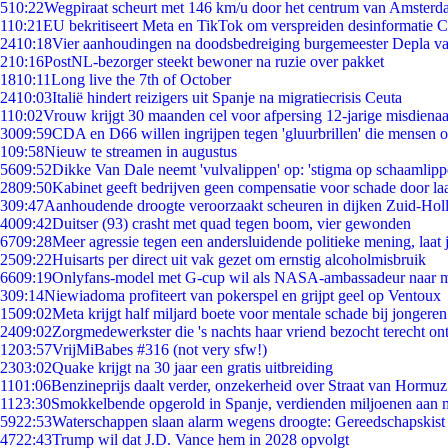
5
10:22
Wegpiraat scheurt met 146 km/u door het centrum van Amster
1
10:21
EU bekritiseert Meta en TikTok om verspreiden desinformatie C
24
10:18
Vier aanhoudingen na doodsbedreiging burgemeester Depla v
2
10:16
PostNL-bezorger steekt bewoner na ruzie over pakket
18
10:11
Long live the 7th of October
24
10:03
Italië hindert reizigers uit Spanje na migratiecrisis Ceuta
1
10:02
Vrouw krijgt 30 maanden cel voor afpersing 12-jarige misdienaa
30
09:59
CDA en D66 willen ingrijpen tegen 'gluurbrillen' die mensen 
1
09:58
Nieuw te streamen in augustus
56
09:52
Dikke Van Dale neemt 'vulvalippen' op: 'stigma op schaamlip
28
09:50
Kabinet geeft bedrijven geen compensatie voor schade door la
3
09:47
Aanhoudende droogte veroorzaakt scheuren in dijken Zuid-Hol
40
09:42
Duitser (93) crasht met quad tegen boom, vier gewonden
67
09:28
Meer agressie tegen een andersluidende politieke mening, laat j
25
09:22
Huisarts per direct uit vak gezet om ernstig alcoholmisbruik
66
09:19
Onlyfans-model met G-cup wil als NASA-ambassadeur naar 
3
09:14
Niewiadoma profiteert van pokerspel en grijpt geel op Ventoux
15
09:02
Meta krijgt half miljard boete voor mentale schade bij jongeren
24
09:02
Zorgmedewerkster die 's nachts haar vriend bezocht terecht on
12
03:57
VrijMiBabes #316 (not very sfw!)
23
03:02
Quake krijgt na 30 jaar een gratis uitbreiding
11
01:06
Benzineprijs daalt verder, onzekerheid over Straat van Hormuz 
11
23:30
Smokkelbende opgerold in Spanje, verdienden miljoenen aan 
59
22:53
Waterschappen slaan alarm wegens droogte: Gereedschapskist
47
22:43
Trump wil dat J.D. Vance hem in 2028 opvolgt