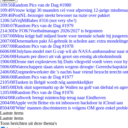
1
09:56
Random Pics van de Dag #1980
1
09:49
Vrouw krijgt 30 maanden cel voor afpersing 12-jarige misdienaa
2
09:46
PostNL-bezorger steekt bewoner na ruzie over pakket
12
06:54
VrijMiBabes #316 (not very sfw!)
35
00:07
Random Pics van de Dag #1979
2
14:30
De FOK!Voetbalmanager 2026/2027 is begonnen
15
07/08
Meta krijgt half miljard boete voor mentale schade bij jongeren
20
07/08
Denemarken pakt AI-gebruik in scholen aan: extra mondeling
19
07/08
Random Pics van de Dag #1978
66
06/08
Onlyfans-model met G-cup wil als NASA-ambassadeur naar 
25
06/08
Huisarts per direct uit vak gezet om ernstig alcoholmisbruik
19
06/08
Drone met explosieven bij Duits vliegveld voedt vrees voor hy
59
06/08
Waterschappen slaan alarm wegens droogte: Gereedschapskist
24
06/08
Zorgmedewerkster die 's nachts haar vriend bezocht terecht on
38
06/08
Random Pics van de Dag #1977
21
05/08
Tanken in België wordt nóg aantrekkelijker
34
05/08
Dirk sluit supermarkt op de Wallen na golf van diefstal en agre
12
05/08
Random Pics van de Dag #1976
6
04/08
Kraftwerk brengt ruimteschip terug naar Eindhoven
20
04/08
Apple vecht Britse eis tot inbouwen backdoor in iCloud aan
85
04/08
'Witte' mannen discrimineren is volgens OM geen enkel probl
Laatste items
Laatste items
Toon berichten uit deze thema's