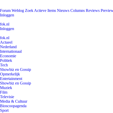
Forum
Weblog
Zoek
Actieve Items
Nieuws
Columns
Reviews
Previe
Inloggen
fok.nl
Inloggen
fok.nl
Actueel
Nederland
Internationaal
Economie
Politiek
Tech
Showbiz en Gossip
Opmerkelijk
Entertainment
Showbiz en Gossip
Muziek
Film
Televisie
Media & Cultuur
Bioscoopagenda
Sport