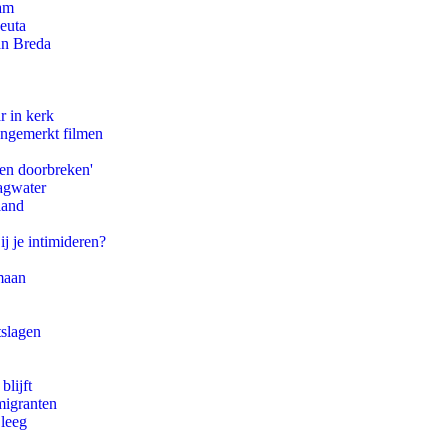
dam
euta
an Breda
r in kerk
ongemerkt filmen
pen doorbreken'
agwater
land
ij je intimideren?
maan
tslagen
blijft
migranten
 leeg