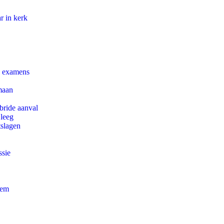
r in kerk
e examens
maan
bride aanval
 leeg
tslagen
ssie
eem