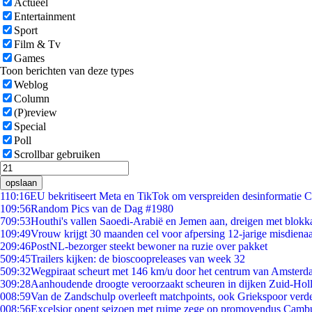
Actueel
Entertainment
Sport
Film & Tv
Games
Toon berichten van deze types
Weblog
Column
(P)review
Special
Poll
Scrollbar gebruiken
opslaan
1
10:16
EU bekritiseert Meta en TikTok om verspreiden desinformatie C
1
09:56
Random Pics van de Dag #1980
7
09:53
Houthi's vallen Saoedi-Arabië en Jemen aan, dreigen met blokka
1
09:49
Vrouw krijgt 30 maanden cel voor afpersing 12-jarige misdienaa
2
09:46
PostNL-bezorger steekt bewoner na ruzie over pakket
5
09:45
Trailers kijken: de bioscoopreleases van week 32
5
09:32
Wegpiraat scheurt met 146 km/u door het centrum van Amster
3
09:28
Aanhoudende droogte veroorzaakt scheuren in dijken Zuid-Hol
0
08:59
Van de Zandschulp overleeft matchpoints, ook Griekspoor verde
0
08:56
Excelsior opent seizoen met ruime zege op promovendus Camb