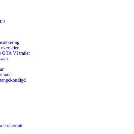
app
suitkering
d overleden
e GTA VI trailer
maan
ar
binnen
g aangekondigd
de olieroute