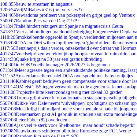
1
08:35
Nieuw te streamen in augustus
12
06:54
VrijMiBabes #316 (not very sfw!)
3
04:46
Niewiadoma profiteert van pokerspel en grijpt geel op Ventoux
35
00:07
Random Pics van de Dag #1979
24
18:47
Italië hindert reizigers uit Spanje na migratiecrisis Ceuta
24
18:31
Vier aanhoudingen na doodsbedreiging burgemeester Depla v
11
18:26
Smokkelbende opgerold in Spanje, verdienden miljoenen aan 
30
18:08
CDA en D66 willen ingrijpen tegen 'gluurbrillen' die mensen 
11
17:56
Benzineprijs daalt verder, onzekerheid over Straat van Hormuz b
40
17:47
Voedselprijzen wereldwijd op hoogste niveau in ruim drie jaar
23
14:33
Quake krijgt na 30 jaar een gratis uitbreiding
2
14:30
De FOK!Voetbalmanager 2026/2027 is begonnen
67
13:48
Meer agressie tegen een andersluidende politieke mening, laat j
31
11:52
Amsterdams dierenasiel DOA overspoeld met babykonijntjes
28
11:46
Kabinet geeft bedrijven geen compensatie voor schade door la
23
11:14
OM eist TBS tegen verwarde man die agenten stak met aardap
30
11:08
Tropische hitte keert zondag terug met lokaal 32 graden
30
07/08
Trump grijpt weer in op automatisch staatsburgerschap bij geb
56
07/08
Dikke Van Dale neemt 'vulvalippen' op: 'stigma op schaamlip
15
07/08
Meta krijgt half miljard boete voor mentale schade bij jongeren
20
07/08
Denemarken pakt AI-gebruik in scholen aan: extra mondeling
25
07/08
Peter Faber (82) overleden
0
07/08
Ajax veel te sterk voor Shelbourne, maar houdt schade beperkt
1
07/08
Nieuwkomers schitteren bij ruime Europese zege FC Twente
19
07/08
Random Pics van de Dag #1978