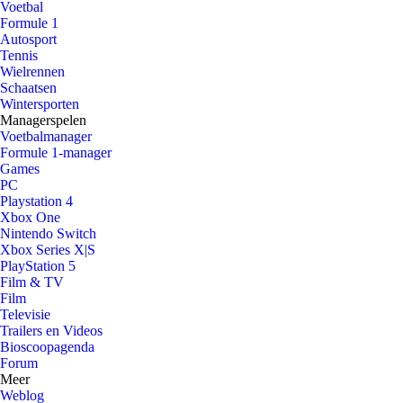
Voetbal
Formule 1
Autosport
Tennis
Wielrennen
Schaatsen
Wintersporten
Managerspelen
Voetbalmanager
Formule 1-manager
Games
PC
Playstation 4
Xbox One
Nintendo Switch
Xbox Series X|S
PlayStation 5
Film & TV
Film
Televisie
Trailers en Videos
Bioscoopagenda
Forum
Meer
Weblog