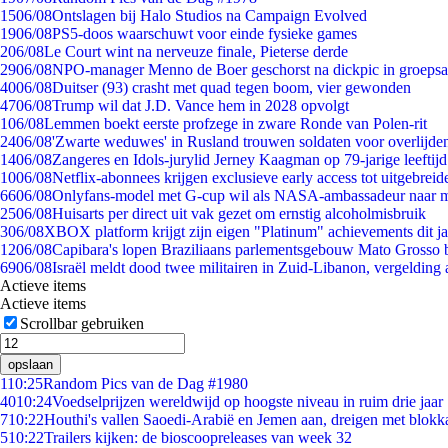
15
06/08
Ontslagen bij Halo Studios na Campaign Evolved
19
06/08
PS5-doos waarschuwt voor einde fysieke games
2
06/08
Le Court wint na nerveuze finale, Pieterse derde
29
06/08
NPO-manager Menno de Boer geschorst na dickpic in groeps
40
06/08
Duitser (93) crasht met quad tegen boom, vier gewonden
47
06/08
Trump wil dat J.D. Vance hem in 2028 opvolgt
1
06/08
Lemmen boekt eerste profzege in zware Ronde van Polen-rit
24
06/08
'Zwarte weduwes' in Rusland trouwen soldaten voor overlijden
14
06/08
Zangeres en Idols-jurylid Jerney Kaagman op 79-jarige leeftij
10
06/08
Netflix-abonnees krijgen exclusieve early access tot uitgebreid
66
06/08
Onlyfans-model met G-cup wil als NASA-ambassadeur naar 
25
06/08
Huisarts per direct uit vak gezet om ernstig alcoholmisbruik
3
06/08
XBOX platform krijgt zijn eigen "Platinum" achievements dit ja
12
06/08
Capibara's lopen Braziliaans parlementsgebouw Mato Grosso 
69
06/08
Israël meldt dood twee militairen in Zuid-Libanon, vergeldin
Actieve items
Actieve items
Scrollbar gebruiken
opslaan
1
10:25
Random Pics van de Dag #1980
40
10:24
Voedselprijzen wereldwijd op hoogste niveau in ruim drie jaar
7
10:22
Houthi's vallen Saoedi-Arabië en Jemen aan, dreigen met blokka
5
10:22
Trailers kijken: de bioscoopreleases van week 32