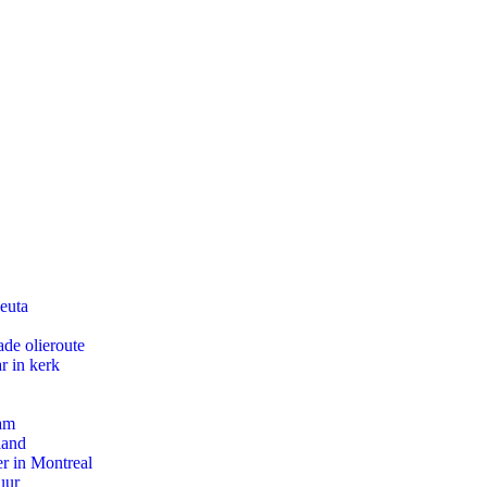
euta
de olieroute
r in kerk
dam
land
r in Montreal
uur