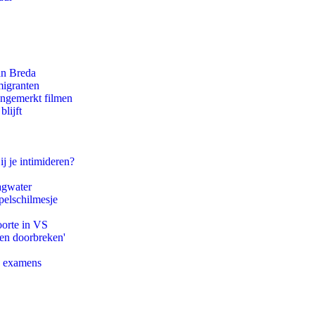
an Breda
migranten
ongemerkt filmen
lijft
ij je intimideren?
agwater
pelschilmesje
oorte in VS
pen doorbreken'
e examens