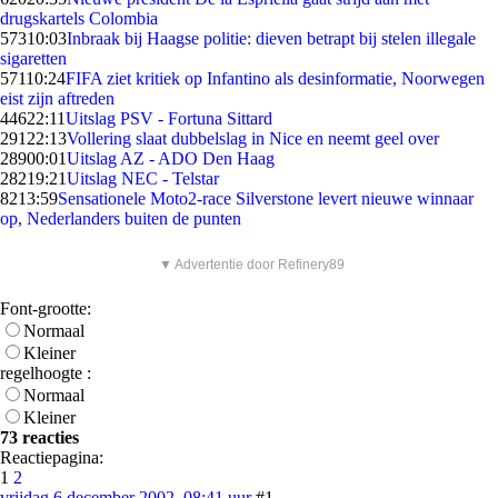
drugskartels Colombia
573
10:03
Inbraak bij Haagse politie: dieven betrapt bij stelen illegale
sigaretten
571
10:24
FIFA ziet kritiek op Infantino als desinformatie, Noorwegen
eist zijn aftreden
446
22:11
Uitslag PSV - Fortuna Sittard
291
22:13
Vollering slaat dubbelslag in Nice en neemt geel over
289
00:01
Uitslag AZ - ADO Den Haag
282
19:21
Uitslag NEC - Telstar
82
13:59
Sensationele Moto2-race Silverstone levert nieuwe winnaar
op, Nederlanders buiten de punten
▼ Advertentie door Refinery89
Font-grootte:
Normaal
Kleiner
regelhoogte :
Normaal
Kleiner
73 reacties
Reactiepagina:
1
2
vrijdag 6 december 2002, 08:41 uur
#1