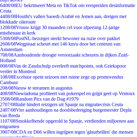
64
08/08
EU bekritiseert Meta en TikTok om verspreiden desinformatie
Ceuta
44
08/08
Houthi's vallen Saoedi-Arabië en Jemen aan, dreigen met
blokkade olieroute
12
08/08
Vrouw krijgt 30 maanden cel voor afpersing 12-jarige
misdienaar in kerk
53
08/08
PostNL-bezorger steekt bewoner na ruzie over pakket
26
08/08
Wegpiraat scheurt met 146 km/u door het centrum van
Amsterdam
7
08/08
Aanhoudende droogte veroorzaakt scheuren in dijken Zuid-
Holland
0
08/08
Van de Zandschulp overleeft matchpoints, ook Griekspoor
verder in Montreal
1
08/08
Excelsior opent seizoen met ruime zege op promovendus
Cambuur
2
08/08
Nieuw te streamen in augustus
4
08/08
Niewiadoma profiteert van pokerspel en grijpt geel op Ventoux
35
08/08
Random Pics van de Dag #1979
27
07/08
Italië hindert reizigers uit Spanje na migratiecrisis Ceuta
24
07/08
Vier aanhoudingen na doodsbedreiging burgemeester Depla
van Breda
11
07/08
Smokkelbende opgerold in Spanje, verdienden miljoenen aan
migranten
39
07/08
CDA en D66 willen ingrijpen tegen 'gluurbrillen' die mensen