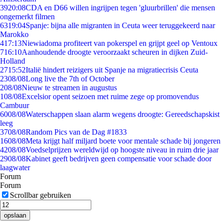
39
20:08
CDA en D66 willen ingrijpen tegen 'gluurbrillen' die mensen
ongemerkt filmen
63
19:04
Spanje: bijna alle migranten in Ceuta weer teruggekeerd naar
Marokko
4
17:13
Niewiadoma profiteert van pokerspel en grijpt geel op Ventoux
7
16:10
Aanhoudende droogte veroorzaakt scheuren in dijken Zuid-
Holland
27
15:52
Italië hindert reizigers uit Spanje na migratiecrisis Ceuta
23
08/08
Long live the 7th of October
2
08/08
Nieuw te streamen in augustus
1
08/08
Excelsior opent seizoen met ruime zege op promovendus
Cambuur
60
08/08
Waterschappen slaan alarm wegens droogte: Gereedschapskist
leeg
37
08/08
Random Pics van de Dag #1833
16
08/08
Meta krijgt half miljard boete voor mentale schade bij jongeren
42
08/08
Voedselprijzen wereldwijd op hoogste niveau in ruim drie jaar
29
08/08
Kabinet geeft bedrijven geen compensatie voor schade door
laagwater
Forum
Forum
Scrollbar gebruiken
opslaan