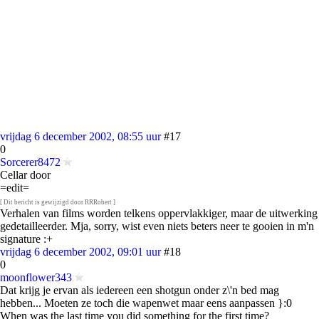
vrijdag 6 december 2002, 08:55 uur
#17
0
Sorcerer8472
Cellar door
=edit=
[ Dit bericht is gewijzigd door RRRobert ]
Verhalen van films worden telkens oppervlakkiger, maar de uitwerking
gedetailleerder. Mja, sorry, wist even niets beters neer te gooien in m'n
signature :+
vrijdag 6 december 2002, 09:01 uur
#18
0
moonflower343
Dat krijg je ervan als iedereen een shotgun onder z\'n bed mag
hebben... Moeten ze toch die wapenwet maar eens aanpassen }:0
When was the last time you did something for the first time?