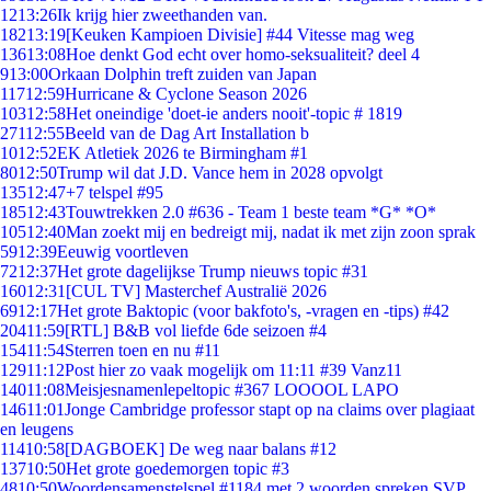
12
13:26
Ik krijg hier zweethanden van.
182
13:19
[Keuken Kampioen Divisie] #44 Vitesse mag weg
136
13:08
Hoe denkt God echt over homo-seksualiteit? deel 4
9
13:00
Orkaan Dolphin treft zuiden van Japan
117
12:59
Hurricane & Cyclone Season 2026
103
12:58
Het oneindige 'doet-ie anders nooit'-topic # 1819
271
12:55
Beeld van de Dag Art Installation b
10
12:52
EK Atletiek 2026 te Birmingham #1
80
12:50
Trump wil dat J.D. Vance hem in 2028 opvolgt
135
12:47
+7 telspel #95
185
12:43
Touwtrekken 2.0 #636 - Team 1 beste team *G* *O*
105
12:40
Man zoekt mij en bedreigt mij, nadat ik met zijn zoon sprak
59
12:39
Eeuwig voortleven
72
12:37
Het grote dagelijkse Trump nieuws topic #31
160
12:31
[CUL TV] Masterchef Australië 2026
69
12:17
Het grote Baktopic (voor bakfoto's, -vragen en -tips) #42
204
11:59
[RTL] B&B vol liefde 6de seizoen #4
154
11:54
Sterren toen en nu #11
129
11:12
Post hier zo vaak mogelijk om 11:11 #39 Vanz11
140
11:08
Meisjesnamenlepeltopic #367 LOOOOL LAPO
146
11:01
Jonge Cambridge professor stapt op na claims over plagiaat
en leugens
114
10:58
[DAGBOEK] De weg naar balans #12
137
10:50
Het grote goedemorgen topic #3
48
10:50
Woordensamenstelspel #1184 met 2 woorden spreken SVP