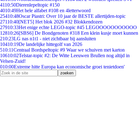
41
10:50
Dierenlepeltopic #150
40
10:49
Het hele alfabet #108 en 4letterwoord
254
10:48
Oscar Piastri: Over 10 jaar de BESTE allertijden-topic
271
10:40
[NET5] Het blok 2026 #32 Blokkendozen
279
10:33
Het enige echte LEGO-topic #45 LEGOOOOOOOOOOO
128
10:26
[SBS6] De Bondgenoten #318 Een klein kusje moet kunnen
2
10:23
LG nas n1t1 - niet zichtbaar bij aansluiten
104
10:19
De landelijke hittegolf van 2026
5
10:11
Centraal Bordspeltopic #9 Waar we schuiven met karton
106
10:02
Telstar-topic #2: De Witte Leeuwen Brullen nog altijd in
Velsen-Zuid!
0
10:00
Extreme hitte Europa kan economische groei tenietdoen'