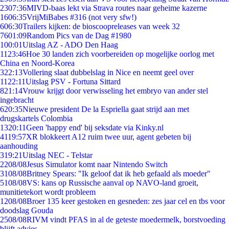
23
07:36
MIVD-baas lekt via Strava routes naar geheime kazerne
16
06:35
VrijMiBabes #316 (not very sfw!)
6
06:30
Trailers kijken: de bioscoopreleases van week 32
76
01:09
Random Pics van de Dag #1980
1
00:01
Uitslag AZ - ADO Den Haag
11
23:46
Hoe 30 landen zich voorbereiden op mogelijke oorlog met
China en Noord-Korea
3
22:13
Vollering slaat dubbelslag in Nice en neemt geel over
11
22:11
Uitslag PSV - Fortuna Sittard
8
21:14
Vrouw krijgt door verwisseling het embryo van ander stel
ingebracht
6
20:35
Nieuwe president De la Espriella gaat strijd aan met
drugskartels Colombia
13
20:11
Geen 'happy end' bij seksdate via Kinky.nl
41
19:57
XR blokkeert A12 ruim twee uur, agent gebeten bij
aanhouding
3
19:21
Uitslag NEC - Telstar
22
08/08
Jesus Simulator komt naar Nintendo Switch
31
08/08
Britney Spears: "Ik geloof dat ik heb gefaald als moeder"
51
08/08
VS: kans op Russische aanval op NAVO-land groeit,
munitietekort wordt probleem
12
08/08
Broer 135 keer gestoken en gesneden: zes jaar cel en tbs voor
doodslag Gouda
25
08/08
RIVM vindt PFAS in al de geteste moedermelk, borstvoeding
blijft advies