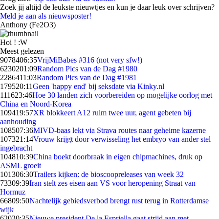
Zoek jij altijd de leukste nieuwtjes en kun je daar leuk over schrijven?
Meld je aan als nieuwsposter!
Anthony (Fe2O3)
Hoi ! :W
Meest gelezen
90784
06:35
VrijMiBabes #316 (not very sfw!)
62302
01:09
Random Pics van de Dag #1980
22864
11:03
Random Pics van de Dag #1981
1795
20:11
Geen 'happy end' bij seksdate via Kinky.nl
1116
23:46
Hoe 30 landen zich voorbereiden op mogelijke oorlog met
China en Noord-Korea
1094
19:57
XR blokkeert A12 ruim twee uur, agent gebeten bij
aanhouding
1085
07:36
MIVD-baas lekt via Strava routes naar geheime kazerne
1073
21:14
Vrouw krijgt door verwisseling het embryo van ander stel
ingebracht
1048
10:39
China boekt doorbraak in eigen chipmachines, druk op
ASML groeit
1013
06:30
Trailers kijken: de bioscoopreleases van week 32
733
09:39
Iran stelt zes eisen aan VS voor heropening Straat van
Hormuz
668
09:50
Nachtelijk gebiedsverbod brengt rust terug in Rotterdamse
wijk
620
20:35
Nieuwe president De la Espriella gaat strijd aan met