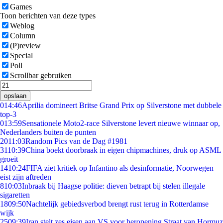
Games
Toon berichten van deze types
Weblog
Column
(P)review
Special
Poll
Scrollbar gebruiken
opslaan
0
14:46
Aprilia domineert Britse Grand Prix op Silverstone met dubbele
top-3
0
13:59
Sensationele Moto2-race Silverstone levert nieuwe winnaar op,
Nederlanders buiten de punten
20
11:03
Random Pics van de Dag #1981
31
10:39
China boekt doorbraak in eigen chipmachines, druk op ASML
groeit
14
10:24
FIFA ziet kritiek op Infantino als desinformatie, Noorwegen
eist zijn aftreden
8
10:03
Inbraak bij Haagse politie: dieven betrapt bij stelen illegale
sigaretten
18
09:50
Nachtelijk gebiedsverbod brengt rust terug in Rotterdamse
wijk
25
09:39
Iran stelt zes eisen aan VS voor heropening Straat van Hormuz