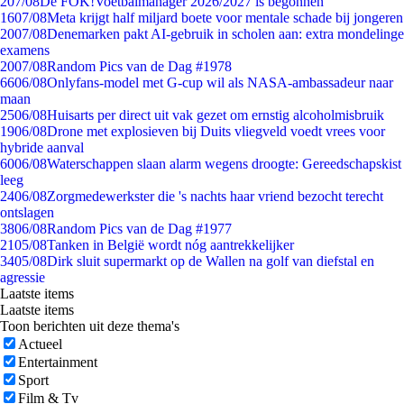
2
07/08
De FOK!Voetbalmanager 2026/2027 is begonnen
16
07/08
Meta krijgt half miljard boete voor mentale schade bij jongeren
20
07/08
Denemarken pakt AI-gebruik in scholen aan: extra mondelinge
examens
20
07/08
Random Pics van de Dag #1978
66
06/08
Onlyfans-model met G-cup wil als NASA-ambassadeur naar
maan
25
06/08
Huisarts per direct uit vak gezet om ernstig alcoholmisbruik
19
06/08
Drone met explosieven bij Duits vliegveld voedt vrees voor
hybride aanval
60
06/08
Waterschappen slaan alarm wegens droogte: Gereedschapskist
leeg
24
06/08
Zorgmedewerkster die 's nachts haar vriend bezocht terecht
ontslagen
38
06/08
Random Pics van de Dag #1977
21
05/08
Tanken in België wordt nóg aantrekkelijker
34
05/08
Dirk sluit supermarkt op de Wallen na golf van diefstal en
agressie
Laatste items
Laatste items
Toon berichten uit deze thema's
Actueel
Entertainment
Sport
Film & Tv