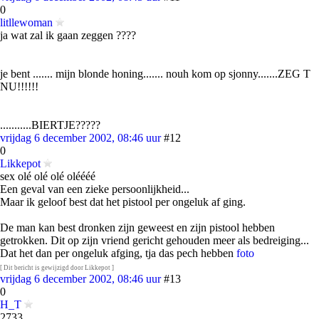
0
litllewoman
ja wat zal ik gaan zeggen ????
je bent ....... mijn blonde honing....... nouh kom op sjonny.......ZEG T
NU!!!!!!
...........BIERTJE?????
vrijdag 6 december 2002, 08:46 uur
#12
0
Likkepot
sex olé olé olé oléééé
Een geval van een zieke persoonlijkheid...
Maar ik geloof best dat het pistool per ongeluk af ging.
De man kan best dronken zijn geweest en zijn pistool hebben
getrokken. Dit op zijn vriend gericht gehouden meer als bedreiging...
Dat het dan per ongeluk afging, tja das pech hebben
foto
[ Dit bericht is gewijzigd door Likkepot ]
vrijdag 6 december 2002, 08:46 uur
#13
0
H_T
2733