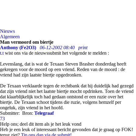
Nieuws
Algemeen
Man vermoord om biertje
Anthony (Fe2O3)
06-12-2002 08:40
print
t.t
wist ons via de nieuwssubmit het volgende te melden :
Levenslang, dat is wat de Texaan Steven Brasher donderdag heeft
gekregen voor de moord op een vriend. Reden van de moord : de
vriend had zijn laatste biertje opgedronken.
De Texaan verklaarde tegen de rechtbank dat hij duidelijk had gezegd
dat zijn vriend niet het laatste biertje mocht opdrinken. Toen de vriend
dat klaarblijkelijk toch had gedaan ontstond er een ruzie over het
biertje. De Texaan schoot tijdens die ruzie, volgens hemzelf per
ongeluk, zijn vriend in het hoofd.
Submitter:
Bron:
Telegraaf
73
Help ons; deel dit item als je het leuk vond
Heb je een leuk of interessant bericht gevonden dat je graag op FOK!
terug ziet?
Tip ons dan via de submit!