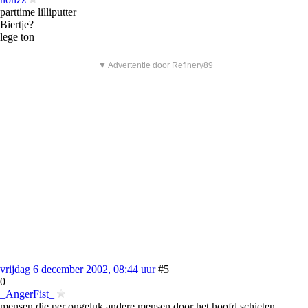
parttime lilliputter
Biertje?
lege ton
▼ Advertentie door Refinery89
vrijdag 6 december 2002, 08:44 uur
#5
0
_AngerFist_
mensen die per ongeluk andere mensen door het hoofd schieten