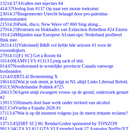
132
14:37
Afvallen met injecties #4
4
14:37
Oorlog Iran #137 Op naar een mooie toekomst
230
14:37
Burgemeester Utrecht belaagd door pro-palestina-
demonstranten
215
14:26
Punk, disco, New Wave of? #60 Sing along...
279
14:25
Protesten en blokkades van Extinction Rebellion #24 Eieren
19
14:24
Miljarden naar Europese AI-start-ups: Nederland profiteert
flink mee
261
14:11
[Videoland] B&B vol liefde 6de seizoen #1 voor de
vooruitkijkers
279
14:11
[F1 SC] Get a Room #4
10
14:09
[AMV] VS #1313 Lying sack of shit.
0
14:07
Noodtoestand in westelijke provincie Canada vanwege
bosbranden
12
14:03
[RTL4] Bestemming X
196
14:02
Wat je ook stemt, je krijgt in NL altijd Links Liberaal Beleid.
93
13:56
Nederlandse Politiek #725
266
13:56
Agent smijt zwangere vrouw op de grond, onderzoek gestart
#2
139
13:55
Huisarts doet haar werk onder invloed van alcohol
82
13:54
Vuelta a España 2026 #1
171
13:47
Wat is op dit moment volgens jou de meest irritante reclame?
#12
137
13:45
[DRT SC] #6: RendacGoden sponsored by TONZON
99
13:34
GTA VI #12 GTA VI Extended look 27 Augustus Netflix/YT