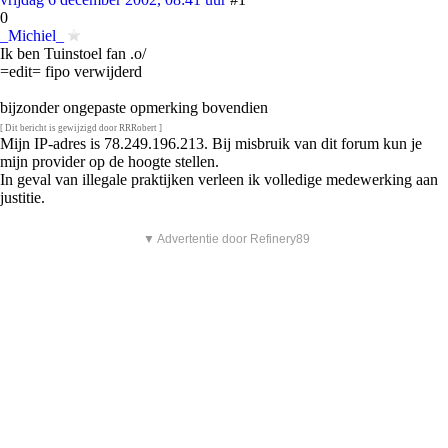
0
_Michiel_
Ik ben Tuinstoel fan .o/
=edit= fipo verwijderd
bijzonder ongepaste opmerking bovendien
[ Dit bericht is gewijzigd door RRRobert ]
Mijn IP-adres is 78.249.196.213. Bij misbruik van dit forum kun je
mijn provider op de hoogte stellen.
In geval van illegale praktijken verleen ik volledige medewerking aan
justitie.
▼ Advertentie door Refinery89