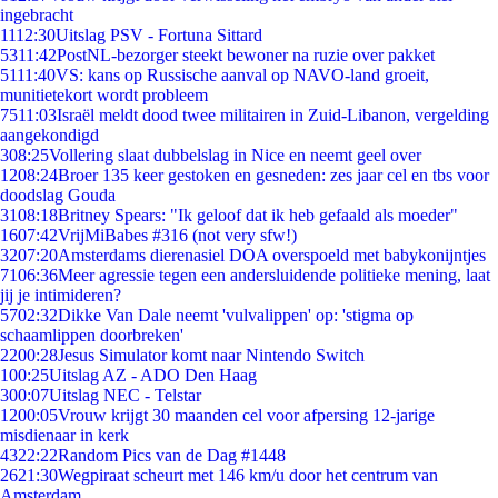
ingebracht
11
12:30
Uitslag PSV - Fortuna Sittard
53
11:42
PostNL-bezorger steekt bewoner na ruzie over pakket
51
11:40
VS: kans op Russische aanval op NAVO-land groeit,
munitietekort wordt probleem
75
11:03
Israël meldt dood twee militairen in Zuid-Libanon, vergelding
aangekondigd
3
08:25
Vollering slaat dubbelslag in Nice en neemt geel over
12
08:24
Broer 135 keer gestoken en gesneden: zes jaar cel en tbs voor
doodslag Gouda
31
08:18
Britney Spears: "Ik geloof dat ik heb gefaald als moeder"
16
07:42
VrijMiBabes #316 (not very sfw!)
32
07:20
Amsterdams dierenasiel DOA overspoeld met babykonijntjes
71
06:36
Meer agressie tegen een andersluidende politieke mening, laat
jij je intimideren?
57
02:32
Dikke Van Dale neemt 'vulvalippen' op: 'stigma op
schaamlippen doorbreken'
22
00:28
Jesus Simulator komt naar Nintendo Switch
1
00:25
Uitslag AZ - ADO Den Haag
3
00:07
Uitslag NEC - Telstar
12
00:05
Vrouw krijgt 30 maanden cel voor afpersing 12-jarige
misdienaar in kerk
43
22:22
Random Pics van de Dag #1448
26
21:30
Wegpiraat scheurt met 146 km/u door het centrum van
Amsterdam