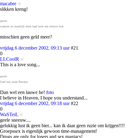
macabre
slikken kreng!
quote:
waarom zo moeilijk doen haal toch een nieuwe krat.
misschien geen geld meer?
vrijdag 6 december 2002, 09:13 uur
#21
0
LLCoolR
This is a love song...
quote:
Geef mij maar Bavaria
Dan wel een lauwe he!
foto
I believe in Heaven, I hope you understand...
vrijdag 6 december 2002, 09:18 uur
#22
0
WaSTeiL
geele sneeuw....
gelukkig lust ik geen bier... kan ik daar geen ruzie om krijgen!!!!
Groepssex is eigenlijk gewoon time-management!
Drugs are only for losers and sex maniacs!