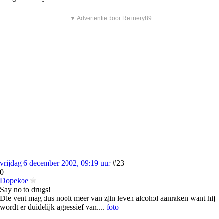
▼ Advertentie door Refinery89
vrijdag 6 december 2002, 09:19 uur
#23
0
Dopekoe
Say no to drugs!
Die vent mag dus nooit meer van zjin leven alcohol aanraken want hij
wordt er duidelijk agressief van....
foto
[ Dit bericht is gewijzigd door Dopekoe ]