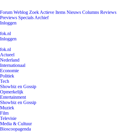
Forum
Weblog
Zoek
Actieve Items
Nieuws
Columns
Reviews
Previews
Specials
Archief
Inloggen
fok.nl
Inloggen
fok.nl
Actueel
Nederland
Internationaal
Economie
Politiek
Tech
Showbiz en Gossip
Opmerkelijk
Entertainment
Showbiz en Gossip
Muziek
Film
Televisie
Media & Cultuur
Bioscoopagenda