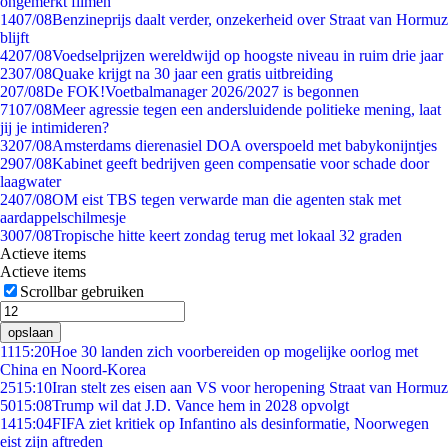
ongemerkt filmen
14
07/08
Benzineprijs daalt verder, onzekerheid over Straat van Hormuz
blijft
42
07/08
Voedselprijzen wereldwijd op hoogste niveau in ruim drie jaar
23
07/08
Quake krijgt na 30 jaar een gratis uitbreiding
2
07/08
De FOK!Voetbalmanager 2026/2027 is begonnen
71
07/08
Meer agressie tegen een andersluidende politieke mening, laat
jij je intimideren?
32
07/08
Amsterdams dierenasiel DOA overspoeld met babykonijntjes
29
07/08
Kabinet geeft bedrijven geen compensatie voor schade door
laagwater
24
07/08
OM eist TBS tegen verwarde man die agenten stak met
aardappelschilmesje
30
07/08
Tropische hitte keert zondag terug met lokaal 32 graden
Actieve items
Actieve items
Scrollbar gebruiken
opslaan
11
15:20
Hoe 30 landen zich voorbereiden op mogelijke oorlog met
China en Noord-Korea
25
15:10
Iran stelt zes eisen aan VS voor heropening Straat van Hormuz
50
15:08
Trump wil dat J.D. Vance hem in 2028 opvolgt
14
15:04
FIFA ziet kritiek op Infantino als desinformatie, Noorwegen
eist zijn aftreden