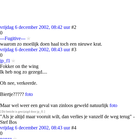
vrijdag 6 december 2002, 08:42 uur
#2
0
---Fugitive---
waarom zo moeilijk doen haal toch een nieuwe krat.
vrijdag 6 december 2002, 08:43 uur
#3
0
jp_f1
Fokker on the wing
Ik heb nog zo gezegd....
Oh nee, verkeerde.
Biertje?????
foto
Maar wel weer een geval van zinloos geweld natuurlijk
foto
[ Dit bericht is gewijzigd door jp_f1 ]
"Als je altijd maar vooruit wilt, dan verlies je vanzelf de weg terug" -
Stef Bos
vrijdag 6 december 2002, 08:43 uur
#4
0
nonzz