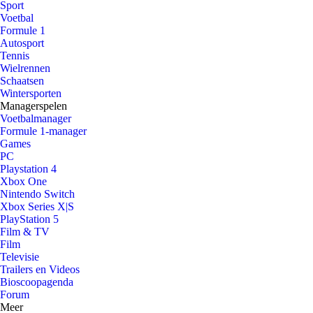
Sport
Voetbal
Formule 1
Autosport
Tennis
Wielrennen
Schaatsen
Wintersporten
Managerspelen
Voetbalmanager
Formule 1-manager
Games
PC
Playstation 4
Xbox One
Nintendo Switch
Xbox Series X|S
PlayStation 5
Film & TV
Film
Televisie
Trailers en Videos
Bioscoopagenda
Forum
Meer