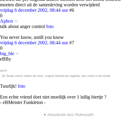
moeten direct uit de samenleving worden verwijderd
vrijdag 6 december 2002, 08:44 uur
#6
0
Aphox
talk about anger control
foto
You never know, untill you know
vrijdag 6 december 2002, 08:44 uur
#7
0
big_ble
eBBy
quote:
. De Texaan schoot tijdens die ruzie, volgens hemzelf per ongeluk, zijn vriend in het hoofd.
Tuurlijk!
foto
Een echte vriend doet niet moeilijk over 1 lullig biertje ?
- eBMeister Funkleton -
▼ Advertentie door Refinery89