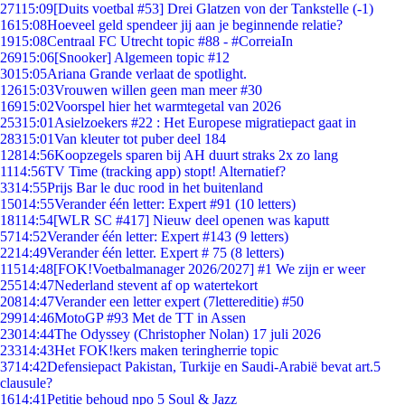
271
15:09
[Duits voetbal #53] Drei Glatzen von der Tankstelle (-1)
16
15:08
Hoeveel geld spendeer jij aan je beginnende relatie?
19
15:08
Centraal FC Utrecht topic #88 - #CorreiaIn
269
15:06
[Snooker] Algemeen topic #12
30
15:05
Ariana Grande verlaat de spotlight.
126
15:03
Vrouwen willen geen man meer #30
169
15:02
Voorspel hier het warmtegetal van 2026
253
15:01
Asielzoekers #22 : Het Europese migratiepact gaat in
283
15:01
Van kleuter tot puber deel 184
128
14:56
Koopzegels sparen bij AH duurt straks 2x zo lang
11
14:56
TV Time (tracking app) stopt! Alternatief?
33
14:55
Prijs Bar le duc rood in het buitenland
150
14:55
Verander één letter: Expert #91 (10 letters)
181
14:54
[WLR SC #417] Nieuw deel openen was kaputt
57
14:52
Verander één letter: Expert #143 (9 letters)
22
14:49
Verander één letter. Expert # 75 (8 letters)
115
14:48
[FOK!Voetbalmanager 2026/2027] #1 We zijn er weer
255
14:47
Nederland stevent af op watertekort
208
14:47
Verander een letter expert (7lettereditie) #50
299
14:46
MotoGP #93 Met de TT in Assen
230
14:44
The Odyssey (Christopher Nolan) 17 juli 2026
233
14:43
Het FOK!kers maken teringherrie topic
37
14:42
Defensiepact Pakistan, Turkije en Saudi-Arabië bevat art.5
clausule?
16
14:41
Petitie behoud npo 5 Soul & Jazz