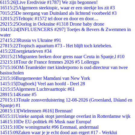
61
15:26
[Live Eredivisie #1787] We zijn begonnen!
165
15:25
Algemeen steektopic, waar er een steekje los zit #3
70
15:25
De neergang van Duitsland als lichtend voorbeeld #3
120
15:25
Teltopic #1572 tel door en door en door....
292
15:25
Oorlog in Oekraïne #1318 Drone baby drone
104
15:24
[INFLUENCERS #297] Toetjes & Bevers & Zwemmen in
water
274
15:23
Russia vs Ukraine #91
278
15:22
Tropisch aquarium #73 - Het blijft toch kriebelen.
4
15:22
Energietarieven #34
201
15:21
Migranten breken door grens naar Ceuta in Spanje,l #10
232
15:18
Tour de France femmes 2026 #5 Lollergps
57
15:16
OM-Teamleider met kinderporno is oud-directeur van twee
basisscholen
23
15:16
Burgemeester Mamdani van New York
14
15:15
[Dagboek] Veel aan hoofd - Deel 28
12
15:15
Algemeen Luchtvaarttopic #61
289
15:14
Keane #5
270
15:13
Totale zonsverduistering 12-08-2026 (Groenland, IJsland en
Spanje) #1
208
15:13
[Wielrennen #616] Brennan!
65
15:11
Unieke aanpak stopt jarenlange overlast in Rotterdamse wijk
146
15:10
De EU-politiek #6 Musk naar Europa!
153
15:10
De woningmarkt #96 Eenmaal, andermaal
145
15:09
Zaken waar je je echt dood aan ergert #17 - Werklui