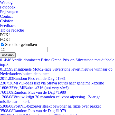
Weblog
Fotoboek
Prijsvragen
Contact
Colofon
Feedback
Tip de redactie
FOK!
FOK!
Scrollbar gebruiken
opslaan
0
14:46
Aprilia domineert Britse Grand Prix op Silverstone met dubbele
top-3
0
13:59
Sensationele Moto2-race Silverstone levert nieuwe winnaar op,
Nederlanders buiten de punten
20
11:03
Random Pics van de Dag #1981
23
07:36
MIVD-baas lekt via Strava routes naar geheime kazerne
16
06:35
VrijMiBabes #316 (not very sfw!)
76
01:09
Random Pics van de Dag #1980
12
08/08
Vrouw krijgt 30 maanden cel voor afpersing 12-jarige
misdienaar in kerk
53
08/08
PostNL-bezorger steekt bewoner na ruzie over pakket
35
08/08
Random Pics van de Dag #1979