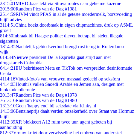
23
15:01
MIVD-baas lekt via Strava routes naar geheime kazerne
20
15:00
Random Pics van de Dag #1981
25
14:59
RIVM vindt PFAS in al de geteste moedermelk, borstvoeding
blijft advies
31
14:51
China boekt doorbraak in eigen chipmachines, druk op ASML
groeit
8
14:50
Inbraak bij Haagse politie: dieven betrapt bij stelen illegale
sigaretten
18
14:35
Nachtelijk gebiedsverbod brengt rust terug in Rotterdamse
wijk
6
14:34
Nieuwe president De la Espriella gaat strijd aan met
drugskartels Colombia
64
14:21
EU bekritiseert Meta en TikTok om verspreiden desinformatie
Ceuta
41
14:16
Vinted-foto's van vrouwen massaal gedeeld op seksfora
44
14:03
Houthi's vallen Saoedi-Arabië en Jemen aan, dreigen met
blokkade olieroute
20
13:47
Random Pics van de Dag #1978
76
13:16
Random Pics van de Dag #1980
13
13:10
Geen 'happy end' bij seksdate via Kinky.nl
14
13:06
Benzineprijs daalt verder, onzekerheid over Straat van Hormuz
blijft
41
12:39
XR blokkeert A12 ruim twee uur, agent gebeten bij
aanhouding
8
12:37
Vrouw krijgt door verwisseling het embryo van ander stel