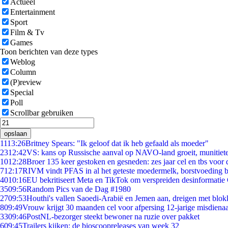
Actueel
Entertainment
Sport
Film & Tv
Games
Toon berichten van deze types
Weblog
Column
(P)review
Special
Poll
Scrollbar gebruiken
opslaan
11
13:26
Britney Spears: "Ik geloof dat ik heb gefaald als moeder"
23
12:42
VS: kans op Russische aanval op NAVO-land groeit, munitiet
10
12:28
Broer 135 keer gestoken en gesneden: zes jaar cel en tbs voo
7
12:17
RIVM vindt PFAS in al het geteste moedermelk, borstvoeding bl
40
10:16
EU bekritiseert Meta en TikTok om verspreiden desinformatie
35
09:56
Random Pics van de Dag #1980
27
09:53
Houthi's vallen Saoedi-Arabië en Jemen aan, dreigen met blok
8
09:49
Vrouw krijgt 30 maanden cel voor afpersing 12-jarige misdienaa
33
09:46
PostNL-bezorger steekt bewoner na ruzie over pakket
6
09:45
Trailers kijken: de bioscoopreleases van week 32