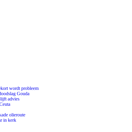
ekort wordt probleem
r doodslag Gouda
ijft advies
 Ceuta
kade olieroute
r in kerk