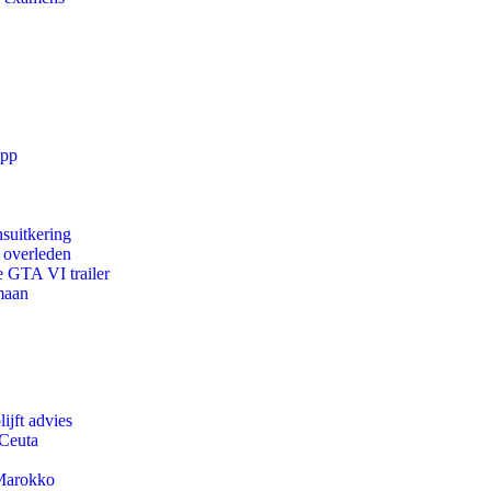
app
suitkering
d overleden
e GTA VI trailer
maan
ijft advies
 Ceuta
 Marokko