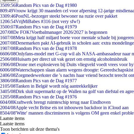
35
09:56
Random Pics van de Dag #1980
8
09:49
Vrouw krijgt 30 maanden cel voor afpersing 12-jarige misdienaa
33
09:46
PostNL-bezorger steekt bewoner na ruzie over pakket
12
06:54
VrijMiBabes #316 (not very sfw!)
35
00:07
Random Pics van de Dag #1979
2
07/08
De FOK!Voetbalmanager 2026/2027 is begonnen
16
07/08
Meta krijgt half miljard boete voor mentale schade bij jongeren
20
07/08
Denemarken pakt AI-gebruik in scholen aan: extra mondeling
19
07/08
Random Pics van de Dag #1978
66
06/08
Onlyfans-model met G-cup wil als NASA-ambassadeur naar 
25
06/08
Huisarts per direct uit vak gezet om ernstig alcoholmisbruik
19
06/08
Drone met explosieven bij Duits vliegveld voedt vrees voor hy
60
06/08
Waterschappen slaan alarm wegens droogte: Gereedschapskist
24
06/08
Zorgmedewerkster die 's nachts haar vriend bezocht terecht on
38
06/08
Random Pics van de Dag #1977
21
05/08
Tanken in België wordt nóg aantrekkelijker
34
05/08
Dirk sluit supermarkt op de Wallen na golf van diefstal en agre
12
05/08
Random Pics van de Dag #1976
6
04/08
Kraftwerk brengt ruimteschip terug naar Eindhoven
20
04/08
Apple vecht Britse eis tot inbouwen backdoor in iCloud aan
85
04/08
'Witte' mannen discrimineren is volgens OM geen enkel probl
Laatste items
Laatste items
Toon berichten uit deze thema's