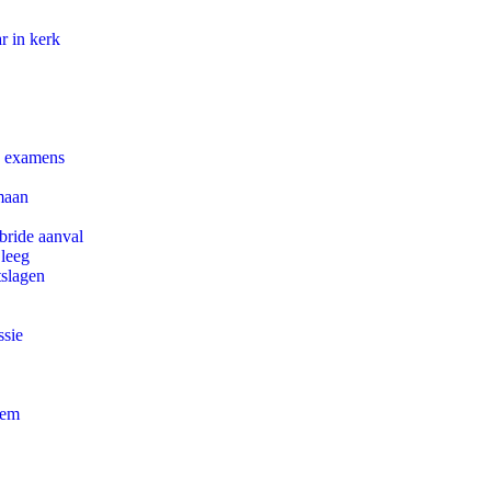
r in kerk
e examens
maan
bride aanval
 leeg
tslagen
ssie
eem