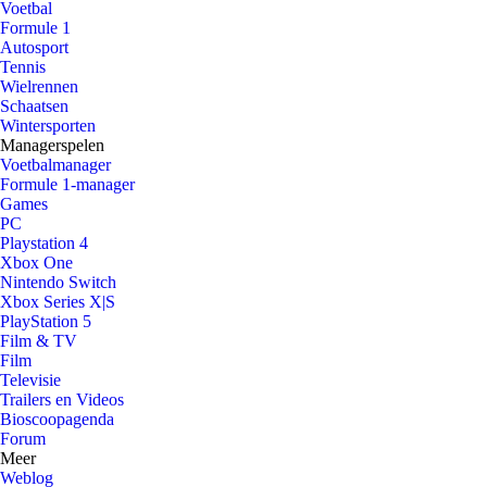
Voetbal
Formule 1
Autosport
Tennis
Wielrennen
Schaatsen
Wintersporten
Managerspelen
Voetbalmanager
Formule 1-manager
Games
PC
Playstation 4
Xbox One
Nintendo Switch
Xbox Series X|S
PlayStation 5
Film & TV
Film
Televisie
Trailers en Videos
Bioscoopagenda
Forum
Meer
Weblog