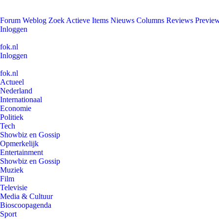
Forum
Weblog
Zoek
Actieve Items
Nieuws
Columns
Reviews
Previe
Inloggen
fok.nl
Inloggen
fok.nl
Actueel
Nederland
Internationaal
Economie
Politiek
Tech
Showbiz en Gossip
Opmerkelijk
Entertainment
Showbiz en Gossip
Muziek
Film
Televisie
Media & Cultuur
Bioscoopagenda
Sport