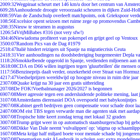
20
09:32
Wegpiraat scheurt met 146 km/u door het centrum van Amste
6
09:28
Aanhoudende droogte veroorzaakt scheuren in dijken Zuid-Hol
0
08:59
Van de Zandschulp overleeft matchpoints, ook Griekspoor verde
1
08:56
Excelsior opent seizoen met ruime zege op promovendus Camb
2
08:35
Nieuw te streamen in augustus
12
06:54
VrijMiBabes #316 (not very sfw!)
3
04:46
Niewiadoma profiteert van pokerspel en grijpt geel op Ventoux
35
00:07
Random Pics van de Dag #1979
25
18:47
Italië hindert reizigers uit Spanje na migratiecrisis Ceuta
24
18:31
Vier aanhoudingen na doodsbedreiging burgemeester Depla v
11
18:26
Smokkelbende opgerold in Spanje, verdienden miljoenen aan 
36
18:08
CDA en D66 willen ingrijpen tegen 'gluurbrillen' die mensen 
11
17:56
Benzineprijs daalt verder, onzekerheid over Straat van Hormuz b
42
17:47
Voedselprijzen wereldwijd op hoogste niveau in ruim drie jaar
23
07/08
Quake krijgt na 30 jaar een gratis uitbreiding
2
07/08
De FOK!Voetbalmanager 2026/2027 is begonnen
69
07/08
Meer agressie tegen een andersluidende politieke mening, laat j
31
07/08
Amsterdams dierenasiel DOA overspoeld met babykonijntjes
29
07/08
Kabinet geeft bedrijven geen compensatie voor schade door la
24
07/08
OM eist TBS tegen verwarde man die agenten stak met aardap
30
07/08
Tropische hitte keert zondag terug met lokaal 32 graden
30
07/08
Trump grijpt weer in op automatisch staatsburgerschap bij geb
56
07/08
Dikke Van Dale neemt 'vulvalippen' op: 'stigma op schaamlip
16
07/08
Meta krijgt half miljard boete voor mentale schade bij jongeren
20
07/08
Denemarken pakt AI-gebruik in scholen aan: extra mondeling