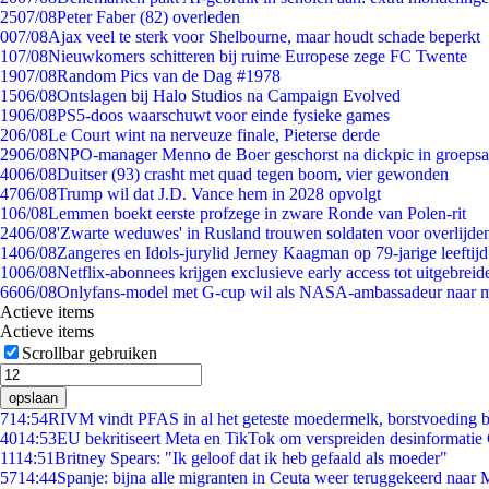
25
07/08
Peter Faber (82) overleden
0
07/08
Ajax veel te sterk voor Shelbourne, maar houdt schade beperkt
1
07/08
Nieuwkomers schitteren bij ruime Europese zege FC Twente
19
07/08
Random Pics van de Dag #1978
15
06/08
Ontslagen bij Halo Studios na Campaign Evolved
19
06/08
PS5-doos waarschuwt voor einde fysieke games
2
06/08
Le Court wint na nerveuze finale, Pieterse derde
29
06/08
NPO-manager Menno de Boer geschorst na dickpic in groeps
40
06/08
Duitser (93) crasht met quad tegen boom, vier gewonden
47
06/08
Trump wil dat J.D. Vance hem in 2028 opvolgt
1
06/08
Lemmen boekt eerste profzege in zware Ronde van Polen-rit
24
06/08
'Zwarte weduwes' in Rusland trouwen soldaten voor overlijden
14
06/08
Zangeres en Idols-jurylid Jerney Kaagman op 79-jarige leeftij
10
06/08
Netflix-abonnees krijgen exclusieve early access tot uitgebreid
66
06/08
Onlyfans-model met G-cup wil als NASA-ambassadeur naar 
Actieve items
Actieve items
Scrollbar gebruiken
opslaan
7
14:54
RIVM vindt PFAS in al het geteste moedermelk, borstvoeding bl
40
14:53
EU bekritiseert Meta en TikTok om verspreiden desinformatie
11
14:51
Britney Spears: "Ik geloof dat ik heb gefaald als moeder"
57
14:44
Spanje: bijna alle migranten in Ceuta weer teruggekeerd naar