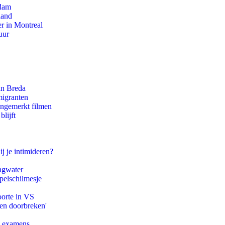
rdam
land
r in Montreal
uur
an Breda
migranten
ongemerkt filmen
lijft
ij je intimideren?
agwater
pelschilmesje
oorte in VS
pen doorbreken'
e examens