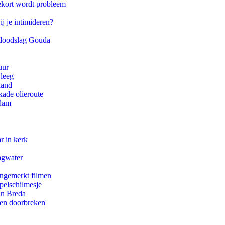
ekort wordt probleem
ij je intimideren?
r doodslag Gouda
uur
 leeg
land
kade olieroute
rdam
r in kerk
agwater
ongemerkt filmen
pelschilmesje
an Breda
pen doorbreken'