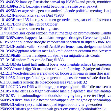
23
14:40
VS: kans op Russische aanval op NAVO-land groeit, munitiet
33
14:39
PostNL-bezorger steekt bewoner na ruzie over pakket
69
14:25
Meer agressie tegen een andersluidende politieke mening, laat j
35
14:24
Random Pics van de Dag #1980
10
14:23
Broer 135 keer gestoken en gesneden: zes jaar cel en tbs voo
23
14:17
Long live the 7th of October
2
14:11
Nieuw te streamen in augustus
1
14:08
Excelsior opent seizoen met ruime zege op promovendus Camb
60
13:58
Waterschappen slaan alarm wegens droogte: Gereedschapskist
6
13:57
Aanhoudende droogte veroorzaakt scheuren in dijken Zuid-Hol
27
13:42
Houthi's vallen Saoedi-Arabië en Jemen aan, dreigen met blok
20
13:36
Wegpiraat scheurt met 146 km/u door het centrum van Amste
25
13:19
Italië hindert reizigers uit Spanje na migratiecrisis Ceuta
37
13:13
Random Pics van de Dag #1833
16
12:43
Meta krijgt half miljard boete voor mentale schade bij jongeren
8
12:23
Vrouw krijgt 30 maanden cel voor afpersing 12-jarige misdienaa
42
12:11
Voedselprijzen wereldwijd op hoogste niveau in ruim drie jaar
29
11:05
Kabinet geeft bedrijven geen compensatie voor schade door la
6
11:03
Trailers kijken: de bioscoopreleases van week 32
36
11:02
CDA en D66 willen ingrijpen tegen 'gluurbrillen' die mensen 
24
10:54
OM eist TBS tegen verwarde man die agenten stak met aardap
24
10:18
Vier aanhoudingen na doodsbedreiging burgemeester Depla v
56
09:52
Dikke Van Dale neemt 'vulvalippen' op: 'stigma op schaamlip
40
09:42
Duitser (93) crasht met quad tegen boom, vier gewonden
25
09:22
Huisarts per direct uit vak gezet om ernstig alcoholmisbruik