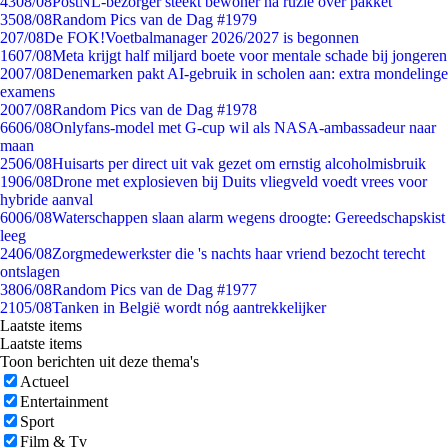
43
08/08
PostNL-bezorger steekt bewoner na ruzie over pakket
35
08/08
Random Pics van de Dag #1979
2
07/08
De FOK!Voetbalmanager 2026/2027 is begonnen
16
07/08
Meta krijgt half miljard boete voor mentale schade bij jongeren
20
07/08
Denemarken pakt AI-gebruik in scholen aan: extra mondelinge
examens
20
07/08
Random Pics van de Dag #1978
66
06/08
Onlyfans-model met G-cup wil als NASA-ambassadeur naar
maan
25
06/08
Huisarts per direct uit vak gezet om ernstig alcoholmisbruik
19
06/08
Drone met explosieven bij Duits vliegveld voedt vrees voor
hybride aanval
60
06/08
Waterschappen slaan alarm wegens droogte: Gereedschapskist
leeg
24
06/08
Zorgmedewerkster die 's nachts haar vriend bezocht terecht
ontslagen
38
06/08
Random Pics van de Dag #1977
21
05/08
Tanken in België wordt nóg aantrekkelijker
Laatste items
Laatste items
Toon berichten uit deze thema's
Actueel
Entertainment
Sport
Film & Tv