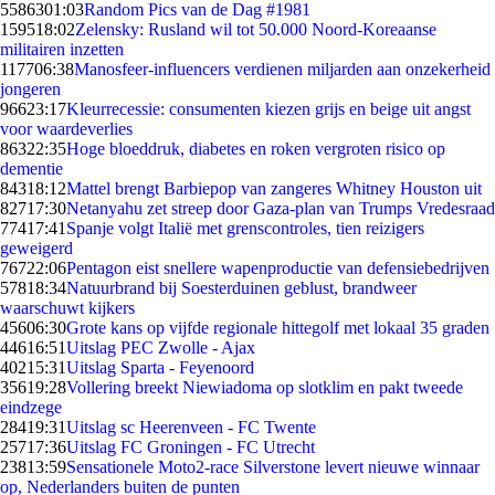
55863
01:03
Random Pics van de Dag #1981
1595
18:02
Zelensky: Rusland wil tot 50.000 Noord-Koreaanse
militairen inzetten
1177
06:38
Manosfeer-influencers verdienen miljarden aan onzekerheid
jongeren
966
23:17
Kleurrecessie: consumenten kiezen grijs en beige uit angst
voor waardeverlies
863
22:35
Hoge bloeddruk, diabetes en roken vergroten risico op
dementie
843
18:12
Mattel brengt Barbiepop van zangeres Whitney Houston uit
827
17:30
Netanyahu zet streep door Gaza-plan van Trumps Vredesraad
774
17:41
Spanje volgt Italië met grenscontroles, tien reizigers
geweigerd
767
22:06
Pentagon eist snellere wapenproductie van defensiebedrijven
578
18:34
Natuurbrand bij Soesterduinen geblust, brandweer
waarschuwt kijkers
456
06:30
Grote kans op vijfde regionale hittegolf met lokaal 35 graden
446
16:51
Uitslag PEC Zwolle - Ajax
402
15:31
Uitslag Sparta - Feyenoord
356
19:28
Vollering breekt Niewiadoma op slotklim en pakt tweede
eindzege
284
19:31
Uitslag sc Heerenveen - FC Twente
257
17:36
Uitslag FC Groningen - FC Utrecht
238
13:59
Sensationele Moto2-race Silverstone levert nieuwe winnaar
op, Nederlanders buiten de punten