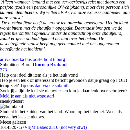
‘Alleen wanneer iemand met een vervoerbewijs reist met daarop een
pasfoto (zoals een persoonlijke OV-chipkaart), moet deze persoon zich
kunnen identificeren. Wij willen als Arriva onze excuses aanbieden aan
deze vrouw.’
‘De buschauffeur heeft de vrouw ten onrechte geweigerd. Het incident
wordt intern met de chauffeur opgepakt. Daarnaast brengen we de
regels hieromtrent opnieuw onder de aandacht bij onze chauffeurs,
zodat er geen onduidelijkheid bestaat over het beleid. De
desbetreffende vrouw heeft nog geen contact met ons opgenomen
betreffende het incident.’
arriva
boerka
bus
oosterhout
tilburg
Submitter:
Bron:
Omroep Brabant
273
Help ons; deel dit item als je het leuk vond
Heb je een leuk of interessant bericht gevonden dat je graag op FOK!
terug ziet?
Tip ons dan via de submit!
Zoek jij altijd de leukste nieuwtjes en kun je daar leuk over schrijven?
Meld je aan als nieuwsposter!
sneakydesert
Student in het zuiden van het land. Woont op het internet. Weet als
eerste het laatste nieuws.
Meest gelezen
101452
07:57
VrijMiBabes #316 (not very sfw!)