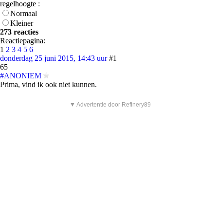
regelhoogte :
Normaal
Kleiner
273 reacties
Reactiepagina:
1
2
3
4
5
6
donderdag 25 juni 2015, 14:43 uur
#1
65
#ANONIEM
Prima, vind ik ook niet kunnen.
▼ Advertentie door Refinery89