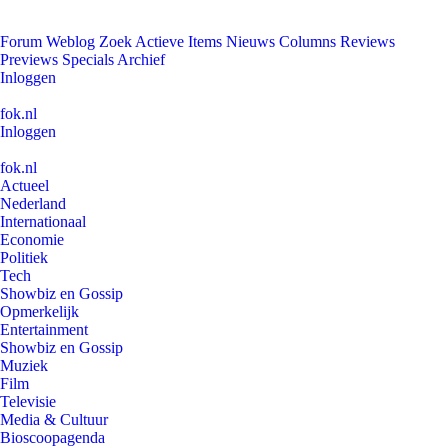
Forum
Weblog
Zoek
Actieve Items
Nieuws
Columns
Reviews
Previews
Specials
Archief
Inloggen
fok.nl
Inloggen
fok.nl
Actueel
Nederland
Internationaal
Economie
Politiek
Tech
Showbiz en Gossip
Opmerkelijk
Entertainment
Showbiz en Gossip
Muziek
Film
Televisie
Media & Cultuur
Bioscoopagenda