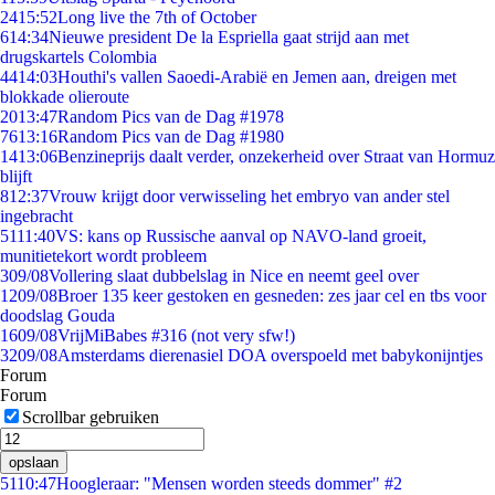
24
15:52
Long live the 7th of October
6
14:34
Nieuwe president De la Espriella gaat strijd aan met
drugskartels Colombia
44
14:03
Houthi's vallen Saoedi-Arabië en Jemen aan, dreigen met
blokkade olieroute
20
13:47
Random Pics van de Dag #1978
76
13:16
Random Pics van de Dag #1980
14
13:06
Benzineprijs daalt verder, onzekerheid over Straat van Hormuz
blijft
8
12:37
Vrouw krijgt door verwisseling het embryo van ander stel
ingebracht
51
11:40
VS: kans op Russische aanval op NAVO-land groeit,
munitietekort wordt probleem
3
09/08
Vollering slaat dubbelslag in Nice en neemt geel over
12
09/08
Broer 135 keer gestoken en gesneden: zes jaar cel en tbs voor
doodslag Gouda
16
09/08
VrijMiBabes #316 (not very sfw!)
32
09/08
Amsterdams dierenasiel DOA overspoeld met babykonijntjes
Forum
Forum
Scrollbar gebruiken
opslaan
51
10:47
Hoogleraar: "Mensen worden steeds dommer" #2