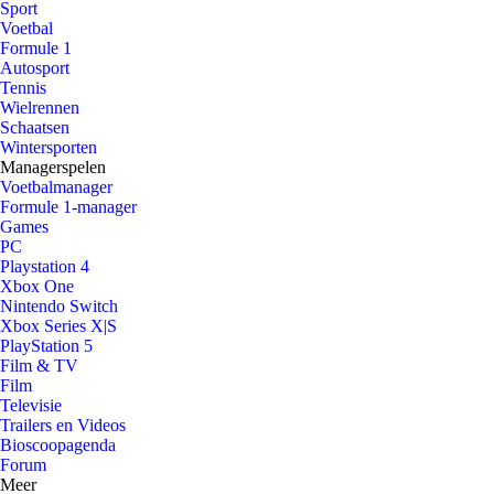
Sport
Voetbal
Formule 1
Autosport
Tennis
Wielrennen
Schaatsen
Wintersporten
Managerspelen
Voetbalmanager
Formule 1-manager
Games
PC
Playstation 4
Xbox One
Nintendo Switch
Xbox Series X|S
PlayStation 5
Film & TV
Film
Televisie
Trailers en Videos
Bioscoopagenda
Forum
Meer