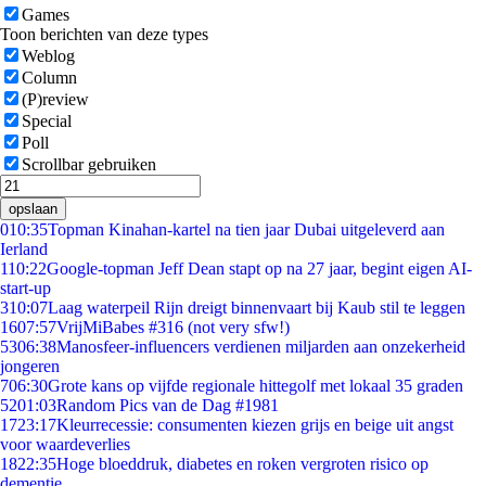
Games
Toon berichten van deze types
Weblog
Column
(P)review
Special
Poll
Scrollbar gebruiken
opslaan
0
10:35
Topman Kinahan-kartel na tien jaar Dubai uitgeleverd aan
Ierland
1
10:22
Google-topman Jeff Dean stapt op na 27 jaar, begint eigen AI-
start-up
3
10:07
Laag waterpeil Rijn dreigt binnenvaart bij Kaub stil te leggen
16
07:57
VrijMiBabes #316 (not very sfw!)
53
06:38
Manosfeer-influencers verdienen miljarden aan onzekerheid
jongeren
7
06:30
Grote kans op vijfde regionale hittegolf met lokaal 35 graden
52
01:03
Random Pics van de Dag #1981
17
23:17
Kleurrecessie: consumenten kiezen grijs en beige uit angst
voor waardeverlies
18
22:35
Hoge bloeddruk, diabetes en roken vergroten risico op
dementie