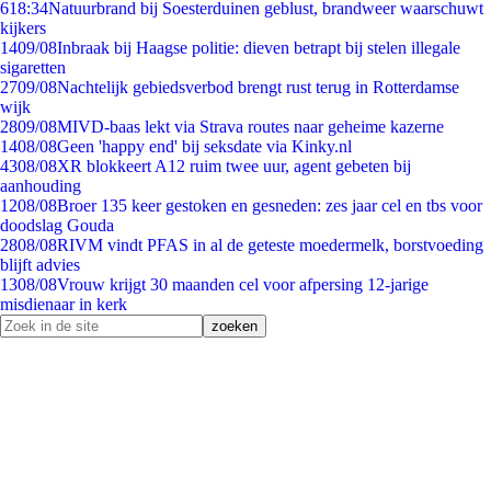
6
18:34
Natuurbrand bij Soesterduinen geblust, brandweer waarschuwt
kijkers
14
09/08
Inbraak bij Haagse politie: dieven betrapt bij stelen illegale
sigaretten
27
09/08
Nachtelijk gebiedsverbod brengt rust terug in Rotterdamse
wijk
28
09/08
MIVD-baas lekt via Strava routes naar geheime kazerne
14
08/08
Geen 'happy end' bij seksdate via Kinky.nl
43
08/08
XR blokkeert A12 ruim twee uur, agent gebeten bij
aanhouding
12
08/08
Broer 135 keer gestoken en gesneden: zes jaar cel en tbs voor
doodslag Gouda
28
08/08
RIVM vindt PFAS in al de geteste moedermelk, borstvoeding
blijft advies
13
08/08
Vrouw krijgt 30 maanden cel voor afpersing 12-jarige
misdienaar in kerk