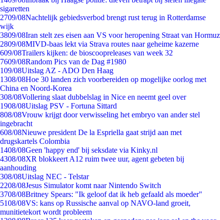
sigaretten
27
09/08
Nachtelijk gebiedsverbod brengt rust terug in Rotterdamse
wijk
38
09/08
Iran stelt zes eisen aan VS voor heropening Straat van Hormuz
28
09/08
MIVD-baas lekt via Strava routes naar geheime kazerne
6
09/08
Trailers kijken: de bioscoopreleases van week 32
76
09/08
Random Pics van de Dag #1980
1
09/08
Uitslag AZ - ADO Den Haag
13
08/08
Hoe 30 landen zich voorbereiden op mogelijke oorlog met
China en Noord-Korea
3
08/08
Vollering slaat dubbelslag in Nice en neemt geel over
19
08/08
Uitslag PSV - Fortuna Sittard
8
08/08
Vrouw krijgt door verwisseling het embryo van ander stel
ingebracht
6
08/08
Nieuwe president De la Espriella gaat strijd aan met
drugskartels Colombia
14
08/08
Geen 'happy end' bij seksdate via Kinky.nl
43
08/08
XR blokkeert A12 ruim twee uur, agent gebeten bij
aanhouding
3
08/08
Uitslag NEC - Telstar
22
08/08
Jesus Simulator komt naar Nintendo Switch
37
08/08
Britney Spears: "Ik geloof dat ik heb gefaald als moeder"
51
08/08
VS: kans op Russische aanval op NAVO-land groeit,
munitietekort wordt probleem