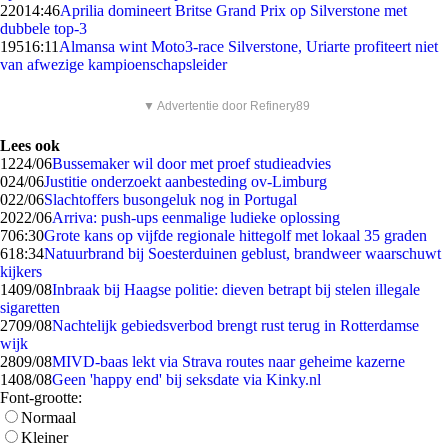
220
14:46
Aprilia domineert Britse Grand Prix op Silverstone met
dubbele top-3
195
16:11
Almansa wint Moto3-race Silverstone, Uriarte profiteert niet
van afwezige kampioenschapsleider
▼ Advertentie door Refinery89
Lees ook
12
24/06
Bussemaker wil door met proef studieadvies
0
24/06
Justitie onderzoekt aanbesteding ov-Limburg
0
22/06
Slachtoffers busongeluk nog in Portugal
20
22/06
Arriva: push-ups eenmalige ludieke oplossing
7
06:30
Grote kans op vijfde regionale hittegolf met lokaal 35 graden
6
18:34
Natuurbrand bij Soesterduinen geblust, brandweer waarschuwt
kijkers
14
09/08
Inbraak bij Haagse politie: dieven betrapt bij stelen illegale
sigaretten
27
09/08
Nachtelijk gebiedsverbod brengt rust terug in Rotterdamse
wijk
28
09/08
MIVD-baas lekt via Strava routes naar geheime kazerne
14
08/08
Geen 'happy end' bij seksdate via Kinky.nl
Font-grootte:
Normaal
Kleiner