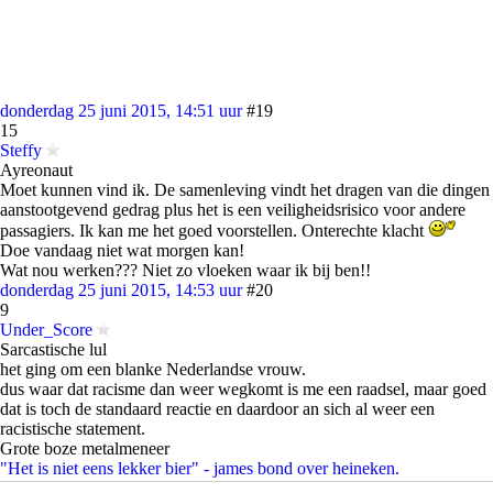
donderdag 25 juni 2015, 14:51 uur
#19
15
Steffy
Ayreonaut
Moet kunnen vind ik. De samenleving vindt het dragen van die dingen
aanstootgevend gedrag plus het is een veiligheidsrisico voor andere
passagiers. Ik kan me het goed voorstellen. Onterechte klacht
Doe vandaag niet wat morgen kan!
Wat nou werken??? Niet zo vloeken waar ik bij ben!!
donderdag 25 juni 2015, 14:53 uur
#20
9
Under_Score
Sarcastische lul
het ging om een blanke Nederlandse vrouw.
dus waar dat racisme dan weer wegkomt is me een raadsel, maar goed
dat is toch de standaard reactie en daardoor an sich al weer een
racistische statement.
Grote boze metalmeneer
"Het is niet eens lekker bier" - james bond over heineken.
Caffas Rain
ook op spotify