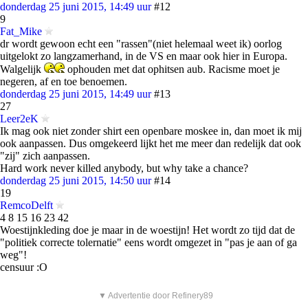
donderdag 25 juni 2015, 14:49 uur
#12
9
Fat_Mike
dr wordt gewoon echt een "rassen"(niet helemaal weet ik) oorlog
uitgelokt zo langzamerhand, in de VS en maar ook hier in Europa.
Walgelijk
ophouden met dat ophitsen aub. Racisme moet je
negeren, af en toe benoemen.
donderdag 25 juni 2015, 14:49 uur
#13
27
Leer2eK
Ik mag ook niet zonder shirt een openbare moskee in, dan moet ik mij
ook aanpassen. Dus omgekeerd lijkt het me meer dan redelijk dat ook
"zij" zich aanpassen.
Hard work never killed anybody, but why take a chance?
donderdag 25 juni 2015, 14:50 uur
#14
19
RemcoDelft
4 8 15 16 23 42
Woestijnkleding doe je maar in de woestijn! Het wordt zo tijd dat de
"politiek correcte tolernatie" eens wordt omgezet in "pas je aan of ga
weg"!
censuur :O
▼ Advertentie door Refinery89