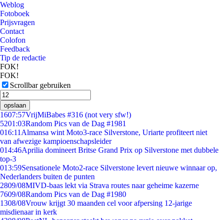
Weblog
Fotoboek
Prijsvragen
Contact
Colofon
Feedback
Tip de redactie
FOK!
FOK!
Scrollbar gebruiken
opslaan
16
07:57
VrijMiBabes #316 (not very sfw!)
52
01:03
Random Pics van de Dag #1981
0
16:11
Almansa wint Moto3-race Silverstone, Uriarte profiteert niet
van afwezige kampioenschapsleider
0
14:46
Aprilia domineert Britse Grand Prix op Silverstone met dubbele
top-3
0
13:59
Sensationele Moto2-race Silverstone levert nieuwe winnaar op,
Nederlanders buiten de punten
28
09/08
MIVD-baas lekt via Strava routes naar geheime kazerne
76
09/08
Random Pics van de Dag #1980
13
08/08
Vrouw krijgt 30 maanden cel voor afpersing 12-jarige
misdienaar in kerk