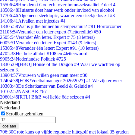
155
06:48
Hoe denkt God echt over homo-seksualiteit? deel 4
185
06:48
Huisarts doet haar werk onder invloed van alcohol
177
06:46
Algemeen steektopic, waar er een steekje los zit #3
141
06:41
Afvallen met injecties #4
183
05:58
Wat is jullie binnenhuistemperatuur? #81 Horrorzomer
211
05:54
Verander een letter expert (7lettereditie) #50
25
05:54
Verander één letter. Expert # 75 (8 letters)
60
05:51
Verander één letter: Expert #143 (9 letters)
153
05:48
Verander één letter: Expert #91 (10 letters)
47
05:38
Het hele alfabet #108 en 4letterwoord
99
05:24
Nederlandse Politiek #725
183
05:09
[HBO] House of the Dragon #9 Waar we wachten op
seizoen 3.
139
04:57
Vrouwen willen geen man meer #30
124
04:38
[FOK!Voetbalmanager 2026/2027] #1 We zijn er weer
103
03:43
De Schatkamer van Beeld & Geluid #4
101
02:52
NASCAR #67
206
01:45
[RTL] B&B vol liefde 6de seizoen #4
Nederland
Nederland
Scrollbar gebruiken
opslaan
7
06:30
Grote kans op vijfde regionale hittegolf met lokaal 35 graden