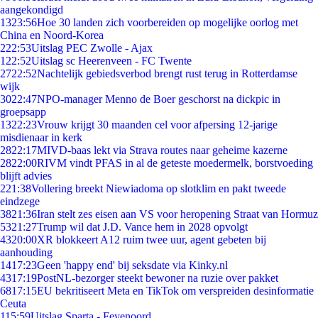
aangekondigd
13
23:56
Hoe 30 landen zich voorbereiden op mogelijke oorlog met
China en Noord-Korea
2
22:53
Uitslag PEC Zwolle - Ajax
1
22:52
Uitslag sc Heerenveen - FC Twente
27
22:52
Nachtelijk gebiedsverbod brengt rust terug in Rotterdamse
wijk
30
22:47
NPO-manager Menno de Boer geschorst na dickpic in
groepsapp
13
22:23
Vrouw krijgt 30 maanden cel voor afpersing 12-jarige
misdienaar in kerk
28
22:17
MIVD-baas lekt via Strava routes naar geheime kazerne
28
22:00
RIVM vindt PFAS in al de geteste moedermelk, borstvoeding
blijft advies
2
21:38
Vollering breekt Niewiadoma op slotklim en pakt tweede
eindzege
38
21:36
Iran stelt zes eisen aan VS voor heropening Straat van Hormuz
53
21:27
Trump wil dat J.D. Vance hem in 2028 opvolgt
43
20:00
XR blokkeert A12 ruim twee uur, agent gebeten bij
aanhouding
14
17:23
Geen 'happy end' bij seksdate via Kinky.nl
43
17:19
PostNL-bezorger steekt bewoner na ruzie over pakket
68
17:15
EU bekritiseert Meta en TikTok om verspreiden desinformatie
Ceuta
1
15:59
Uitslag Sparta - Feyenoord