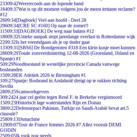
233
09:42
Weerrecords aan de lopende band
184
09:37
Wat is op dit moment volgens jou de meest irritante reclame?
#12
26
09:34
[Dagboek] Veel aan hoofd - Deel 28
296
09:34
[CRE SC #160] Op naar de zomer!!
115
09:33
[DAGBOEK] De weg naar balans #12
180
09:32
Unieke aanpak stopt jarenlange overlast in Rotterdamse wijk
22
09:32
Is het vreemdgaan als je op tinder gaat
133
09:31
[SBS6] De Bondgenoten #318 Een klein kusje moet kunnen
286
09:29
Totale zonsverduistering 12-08-2026 (Groenland, IJsland en
Spanje) #1
5
09:29
Noodtoestand in westelijke provincie Canada vanwege
bosbranden
15
09:28
EK Atletiek 2026 te Birmingham #1
1
09:27
Spanje: Bosbrand in Andalusië dreigt op te rukken richting
Sevilla
28
09:25
Scamwerkgevers
3
09:24
24 jaar cel geëist tegen René F. in Berkelse vergismoord
15
09:23
Historisch lage waterstanden Rijn en Donau
38
09:22
Defensiepact Pakistan, Turkije en Saudi-Arabië bevat art.5
clausule?
258
09:13
IJsmachine
129
09:07
Tour de France femmes 2026 #7 Allez vooruit DEMI
GODIN
25
09:05
Ik rook nog steeds