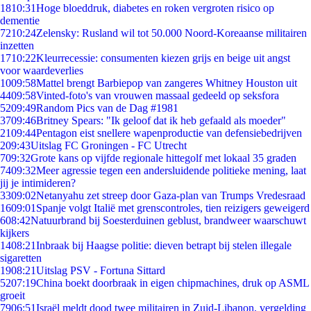
18
10:31
Hoge bloeddruk, diabetes en roken vergroten risico op
dementie
72
10:24
Zelensky: Rusland wil tot 50.000 Noord-Koreaanse militairen
inzetten
17
10:22
Kleurrecessie: consumenten kiezen grijs en beige uit angst
voor waardeverlies
10
09:58
Mattel brengt Barbiepop van zangeres Whitney Houston uit
44
09:58
Vinted-foto's van vrouwen massaal gedeeld op seksfora
52
09:49
Random Pics van de Dag #1981
37
09:46
Britney Spears: "Ik geloof dat ik heb gefaald als moeder"
21
09:44
Pentagon eist snellere wapenproductie van defensiebedrijven
2
09:43
Uitslag FC Groningen - FC Utrecht
7
09:32
Grote kans op vijfde regionale hittegolf met lokaal 35 graden
74
09:32
Meer agressie tegen een andersluidende politieke mening, laat
jij je intimideren?
33
09:02
Netanyahu zet streep door Gaza-plan van Trumps Vredesraad
16
09:01
Spanje volgt Italië met grenscontroles, tien reizigers geweigerd
6
08:42
Natuurbrand bij Soesterduinen geblust, brandweer waarschuwt
kijkers
14
08:21
Inbraak bij Haagse politie: dieven betrapt bij stelen illegale
sigaretten
19
08:21
Uitslag PSV - Fortuna Sittard
52
07:19
China boekt doorbraak in eigen chipmachines, druk op ASML
groeit
79
06:51
Israël meldt dood twee militairen in Zuid-Libanon, vergelding