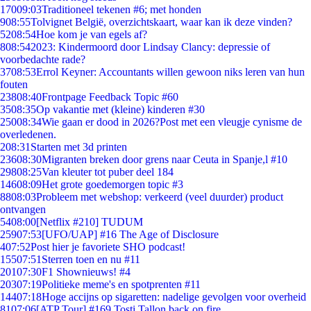
170
09:03
Traditioneel tekenen #6; met honden
9
08:55
Tolvignet België, overzichtskaart, waar kan ik deze vinden?
52
08:54
Hoe kom je van egels af?
8
08:54
2023: Kindermoord door Lindsay Clancy: depressie of
voorbedachte rade?
37
08:53
Errol Keyner: Accountants willen gewoon niks leren van hun
fouten
238
08:40
Frontpage Feedback Topic #60
35
08:35
Op vakantie met (kleine) kinderen #30
250
08:34
Wie gaan er dood in 2026?Post met een vleugje cynisme de
overledenen.
2
08:31
Starten met 3d printen
236
08:30
Migranten breken door grens naar Ceuta in Spanje,l #10
298
08:25
Van kleuter tot puber deel 184
146
08:09
Het grote goedemorgen topic #3
88
08:03
Probleem met webshop: verkeerd (veel duurder) product
ontvangen
54
08:00
[Netflix #210] TUDUM
259
07:53
[UFO/UAP] #16 The Age of Disclosure
4
07:52
Post hier je favoriete SHO podcast!
155
07:51
Sterren toen en nu #11
201
07:30
F1 Shownieuws! #4
203
07:19
Politieke meme's en spotprenten #11
144
07:18
Hoge accijns op sigaretten: nadelige gevolgen voor overheid
81
07:06
[ATP Tour] #169 Tosti Tallon back on fire