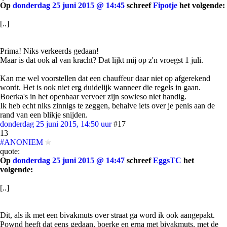
Op
donderdag 25 juni 2015 @ 14:45
schreef
Fipotje
het volgende:
[..]
Prima! Niks verkeerds gedaan!
Maar is dat ook al van kracht? Dat lijkt mij op z'n vroegst 1 juli.
Kan me wel voorstellen dat een chauffeur daar niet op afgerekend
wordt. Het is ook niet erg duidelijk wanneer die regels in gaan.
Boerka's in het openbaar vervoer zijn sowieso niet handig.
Ik heb echt niks zinnigs te zeggen, behalve iets over je penis aan de
rand van een blikje snijden.
donderdag 25 juni 2015, 14:50 uur
#17
13
#ANONIEM
quote:
Op
donderdag 25 juni 2015 @ 14:47
schreef
EggsTC
het
volgende:
[..]
Dit, als ik met een bivakmuts over straat ga word ik ook aangepakt.
Pownd heeft dat eens gedaan, boerke en erna met bivakmuts, met de