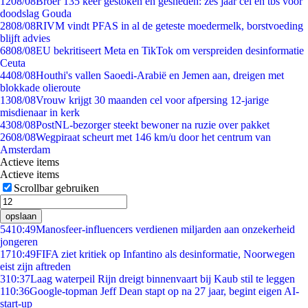
12
08/08
Broer 135 keer gestoken en gesneden: zes jaar cel en tbs voor
doodslag Gouda
28
08/08
RIVM vindt PFAS in al de geteste moedermelk, borstvoeding
blijft advies
68
08/08
EU bekritiseert Meta en TikTok om verspreiden desinformatie
Ceuta
44
08/08
Houthi's vallen Saoedi-Arabië en Jemen aan, dreigen met
blokkade olieroute
13
08/08
Vrouw krijgt 30 maanden cel voor afpersing 12-jarige
misdienaar in kerk
43
08/08
PostNL-bezorger steekt bewoner na ruzie over pakket
26
08/08
Wegpiraat scheurt met 146 km/u door het centrum van
Amsterdam
Actieve items
Actieve items
Scrollbar gebruiken
opslaan
54
10:49
Manosfeer-influencers verdienen miljarden aan onzekerheid
jongeren
17
10:49
FIFA ziet kritiek op Infantino als desinformatie, Noorwegen
eist zijn aftreden
3
10:37
Laag waterpeil Rijn dreigt binnenvaart bij Kaub stil te leggen
1
10:36
Google-topman Jeff Dean stapt op na 27 jaar, begint eigen AI-
start-up