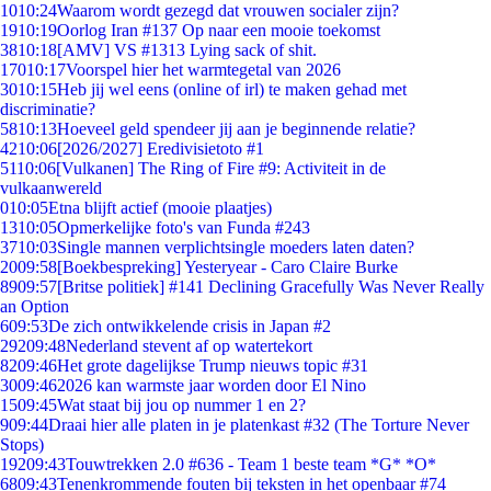
10
10:24
Waarom wordt gezegd dat vrouwen socialer zijn?
19
10:19
Oorlog Iran #137 Op naar een mooie toekomst
38
10:18
[AMV] VS #1313 Lying sack of shit.
170
10:17
Voorspel hier het warmtegetal van 2026
30
10:15
Heb jij wel eens (online of irl) te maken gehad met
discriminatie?
58
10:13
Hoeveel geld spendeer jij aan je beginnende relatie?
42
10:06
[2026/2027] Eredivisietoto #1
51
10:06
[Vulkanen] The Ring of Fire #9: Activiteit in de
vulkaanwereld
0
10:05
Etna blijft actief (mooie plaatjes)
13
10:05
Opmerkelijke foto's van Funda #243
37
10:03
Single mannen verplichtsingle moeders laten daten?
20
09:58
[Boekbespreking] Yesteryear - Caro Claire Burke
89
09:57
[Britse politiek] #141 Declining Gracefully Was Never Really
an Option
6
09:53
De zich ontwikkelende crisis in Japan #2
292
09:48
Nederland stevent af op watertekort
82
09:46
Het grote dagelijkse Trump nieuws topic #31
30
09:46
2026 kan warmste jaar worden door El Nino
15
09:45
Wat staat bij jou op nummer 1 en 2?
9
09:44
Draai hier alle platen in je platenkast #32 (The Torture Never
Stops)
192
09:43
Touwtrekken 2.0 #636 - Team 1 beste team *G* *O*
68
09:43
Tenenkrommende fouten bij teksten in het openbaar #74