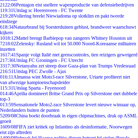
21
22:06
Pentagon eist snellere wapenproductie van defensiebedrijven
1
19:31
Uitslag sc Heerenveen - FC Twente
2
19:28
Vollering breekt Niewiadoma op slotklim en pakt tweede
eindzege
6
18:34
Natuurbrand bij Soesterduinen geblust, brandweer waarschuwt
kijkers
10
18:12
Mattel brengt Barbiepop van zangeres Whitney Houston uit
72
18:02
Zelensky: Rusland wil tot 50.000 Noord-Koreaanse militairen
inzetten
16
17:41
Spanje volgt Italië met grenscontroles, tien reizigers geweigerd
2
17:36
Uitslag FC Groningen - FC Utrecht
33
17:30
Netanyahu zet streep door Gaza-plan van Trumps Vredesraad
2
16:51
Uitslag PEC Zwolle - Ajax
0
16:11
Almansa wint Moto3-race Silverstone, Uriarte profiteert niet
van afwezige kampioenschapsleider
1
15:31
Uitslag Sparta - Feyenoord
0
14:46
Aprilia domineert Britse Grand Prix op Silverstone met dubbele
top-3
0
13:59
Sensationele Moto2-race Silverstone levert nieuwe winnaar op,
Nederlanders buiten de punten
52
09/08
China boekt doorbraak in eigen chipmachines, druk op ASML
groeit
16
09/08
FIFA ziet kritiek op Infantino als desinformatie, Noorwegen
eist zijn aftreden
14
09/08
Inbraak bij Haagse politie: dieven betrapt bij stelen illegale