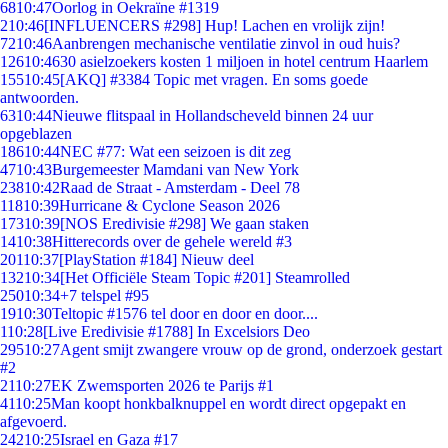
68
10:47
Oorlog in Oekraïne #1319
2
10:46
[INFLUENCERS #298] Hup! Lachen en vrolijk zijn!
72
10:46
Aanbrengen mechanische ventilatie zinvol in oud huis?
126
10:46
30 asielzoekers kosten 1 miljoen in hotel centrum Haarlem
155
10:45
[AKQ] #3384 Topic met vragen. En soms goede
antwoorden.
63
10:44
Nieuwe flitspaal in Hollandscheveld binnen 24 uur
opgeblazen
186
10:44
NEC #77: Wat een seizoen is dit zeg
47
10:43
Burgemeester Mamdani van New York
238
10:42
Raad de Straat - Amsterdam - Deel 78
118
10:39
Hurricane & Cyclone Season 2026
173
10:39
[NOS Eredivisie #298] We gaan staken
14
10:38
Hitterecords over de gehele wereld #3
201
10:37
[PlayStation #184] Nieuw deel
132
10:34
[Het Officiële Steam Topic #201] Steamrolled
250
10:34
+7 telspel #95
19
10:30
Teltopic #1576 tel door en door en door....
1
10:28
[Live Eredivisie #1788] In Excelsiors Deo
295
10:27
Agent smijt zwangere vrouw op de grond, onderzoek gestart
#2
21
10:27
EK Zwemsporten 2026 te Parijs #1
41
10:25
Man koopt honkbalknuppel en wordt direct opgepakt en
afgevoerd.
242
10:25
Israel en Gaza #17