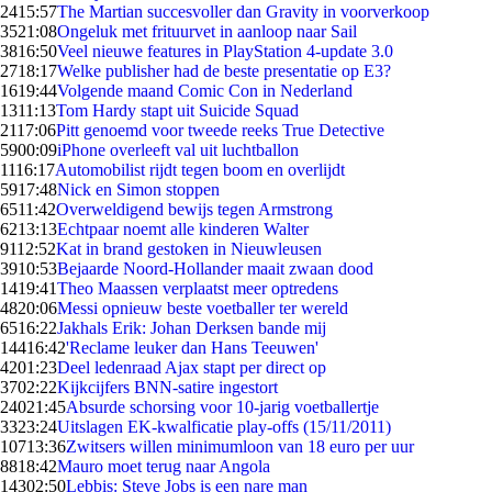
24
15:57
The Martian succesvoller dan Gravity in voorverkoop
35
21:08
Ongeluk met frituurvet in aanloop naar Sail
38
16:50
Veel nieuwe features in PlayStation 4-update 3.0
27
18:17
Welke publisher had de beste presentatie op E3?
16
19:44
Volgende maand Comic Con in Nederland
13
11:13
Tom Hardy stapt uit Suicide Squad
21
17:06
Pitt genoemd voor tweede reeks True Detective
59
00:09
iPhone overleeft val uit luchtballon
11
16:17
Automobilist rijdt tegen boom en overlijdt
59
17:48
Nick en Simon stoppen
65
11:42
Overweldigend bewijs tegen Armstrong
62
13:13
Echtpaar noemt alle kinderen Walter
91
12:52
Kat in brand gestoken in Nieuwleusen
39
10:53
Bejaarde Noord-Hollander maait zwaan dood
14
19:41
Theo Maassen verplaatst meer optredens
48
20:06
Messi opnieuw beste voetballer ter wereld
65
16:22
Jakhals Erik: Johan Derksen bande mij
144
16:42
'Reclame leuker dan Hans Teeuwen'
42
01:23
Deel ledenraad Ajax stapt per direct op
37
02:22
Kijkcijfers BNN-satire ingestort
240
21:45
Absurde schorsing voor 10-jarig voetballertje
33
23:24
Uitslagen EK-kwalficatie play-offs (15/11/2011)
107
13:36
Zwitsers willen minimumloon van 18 euro per uur
88
18:42
Mauro moet terug naar Angola
143
02:50
Lebbis: Steve Jobs is een nare man