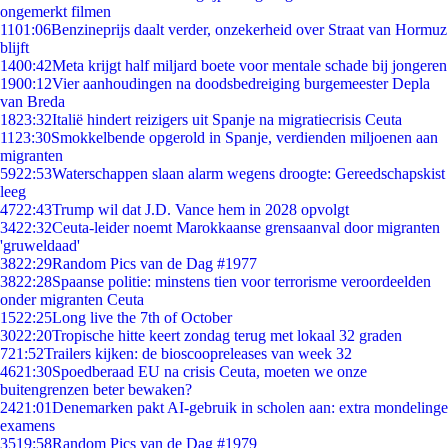
ongemerkt filmen
11
01:06
Benzineprijs daalt verder, onzekerheid over Straat van Hormuz
blijft
14
00:42
Meta krijgt half miljard boete voor mentale schade bij jongeren
19
00:12
Vier aanhoudingen na doodsbedreiging burgemeester Depla
van Breda
18
23:32
Italië hindert reizigers uit Spanje na migratiecrisis Ceuta
11
23:30
Smokkelbende opgerold in Spanje, verdienden miljoenen aan
migranten
59
22:53
Waterschappen slaan alarm wegens droogte: Gereedschapskist
leeg
47
22:43
Trump wil dat J.D. Vance hem in 2028 opvolgt
34
22:32
Ceuta-leider noemt Marokkaanse grensaanval door migranten
'gruweldaad'
38
22:29
Random Pics van de Dag #1977
38
22:28
Spaanse politie: minstens tien voor terrorisme veroordeelden
onder migranten Ceuta
15
22:25
Long live the 7th of October
30
22:20
Tropische hitte keert zondag terug met lokaal 32 graden
7
21:52
Trailers kijken: de bioscoopreleases van week 32
46
21:30
Spoedberaad EU na crisis Ceuta, moeten we onze
buitengrenzen beter bewaken?
24
21:01
Denemarken pakt AI-gebruik in scholen aan: extra mondelinge
examens
35
19:58
Random Pics van de Dag #1979