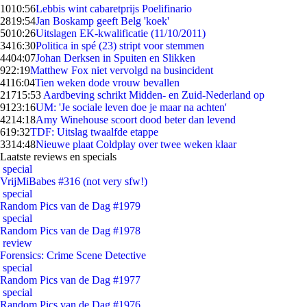
10
10:56
Lebbis wint cabaretprijs Poelifinario
28
19:54
Jan Boskamp geeft Belg 'koek'
50
10:26
Uitslagen EK-kwalificatie (11/10/2011)
34
16:30
Politica in spé (23) stript voor stemmen
44
04:07
Johan Derksen in Spuiten en Slikken
9
22:19
Matthew Fox niet vervolgd na busincident
41
16:04
Tien weken dode vrouw bevallen
217
15:53
Aardbeving schrikt Midden- en Zuid-Nederland op
91
23:16
UM: 'Je sociale leven doe je maar na achten'
42
14:18
Amy Winehouse scoort dood beter dan levend
6
19:32
TDF: Uitslag twaalfde etappe
33
14:48
Nieuwe plaat Coldplay over twee weken klaar
Laatste reviews en specials
special
VrijMiBabes #316 (not very sfw!)
special
Random Pics van de Dag #1979
special
Random Pics van de Dag #1978
review
Forensics: Crime Scene Detective
special
Random Pics van de Dag #1977
special
Random Pics van de Dag #1976