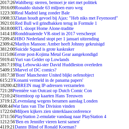
20
17:26
Wahlberg: sterren, bemoei je niet met politiek
39
16:09
Ronaldo sluisde 63 miljoen euro weg
12
23:30
Real Madrid lang zonder Bale
19
08:33
Zlatan houdt gevoel bij Ajax: "Heb niks met Feyenoord"
39
21:01
Red Bull wil grindbakken terug in Formule 1
36
18:00
RTL sloopt Home Alone-traditie
14
14:18
Ronddraaiende VR-stoel in 2017 verscheept
72
09:45
HBO Nederland stopt per 1 januari uitzending
23
09:42
Marilyn Manson: Amber heeft Johnny gekruisigd
38
12:00
Suicide Squad is grote kaskraker
11
15:06
Eerste post-Kojima Metal Gear aangekondigd
59
19:41
Yuri van Gelder op Lowlands
28
17:19
Big Lebowski-ster David Huddleston overleden
54
09:15
Marvel of DC comics?
18
17:38
'Bom' Manchester United blijkt oefenobject
6
15:23
'Konami vermeld in de panama papers'
182
00:42
BREIN mag IP-adressen verzamelen
7
21:28
Première van Outcast op Dutch Comic Con
72
10:24
Stormloop op kaarten Hans Teeuwen
37
19:12
Levenslang wegens beramen aanslag Londen
6
08:44
Wat fans van The Division vinden
17
22:04
Miljoen kijkers zien sinterklaasconference
37
11:56
PlayStation 2-emulatie vandaag naar PlayStation 4
12
12:56
'Ben en Jennifer vieren kerst samen'
41
19:21
Danny Blind of Ronald Koeman?