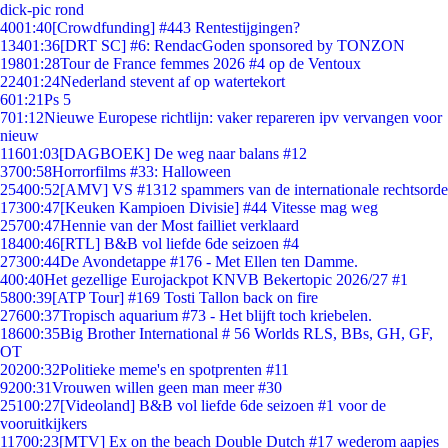
dick-pic rond
40
01:40
[Crowdfunding] #443 Rentestijgingen?
134
01:36
[DRT SC] #6: RendacGoden sponsored by TONZON
198
01:28
Tour de France femmes 2026 #4 op de Ventoux
224
01:24
Nederland stevent af op watertekort
6
01:21
Ps 5
7
01:12
Nieuwe Europese richtlijn: vaker repareren ipv vervangen voor
nieuw
116
01:03
[DAGBOEK] De weg naar balans #12
37
00:58
Horrorfilms #33: Halloween
254
00:52
[AMV] VS #1312 spammers van de internationale rechtsorde
173
00:47
[Keuken Kampioen Divisie] #44 Vitesse mag weg
257
00:47
Hennie van der Most failliet verklaard
184
00:46
[RTL] B&B vol liefde 6de seizoen #4
273
00:44
De Avondetappe #176 - Met Ellen ten Damme.
4
00:40
Het gezellige Eurojackpot KNVB Bekertopic 2026/27 #1
58
00:39
[ATP Tour] #169 Tosti Tallon back on fire
276
00:37
Tropisch aquarium #73 - Het blijft toch kriebelen.
186
00:35
Big Brother International # 56 Worlds RLS, BBs, GH, GF,
OT
202
00:32
Politieke meme's en spotprenten #11
92
00:31
Vrouwen willen geen man meer #30
251
00:27
[Videoland] B&B vol liefde 6de seizoen #1 voor de
vooruitkijkers
117
00:23
[MTV] Ex on the beach Double Dutch #17 wederom aapjes