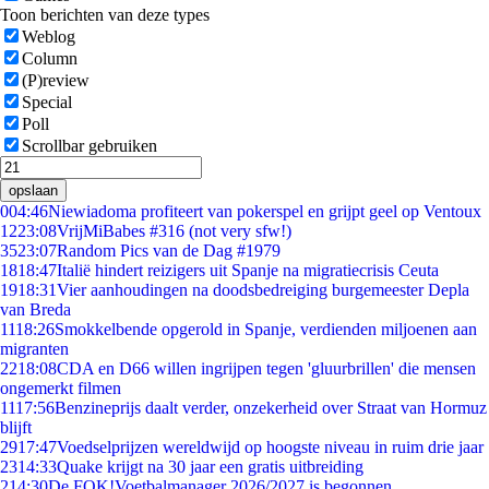
Toon berichten van deze types
Weblog
Column
(P)review
Special
Poll
Scrollbar gebruiken
opslaan
0
04:46
Niewiadoma profiteert van pokerspel en grijpt geel op Ventoux
12
23:08
VrijMiBabes #316 (not very sfw!)
35
23:07
Random Pics van de Dag #1979
18
18:47
Italië hindert reizigers uit Spanje na migratiecrisis Ceuta
19
18:31
Vier aanhoudingen na doodsbedreiging burgemeester Depla
van Breda
11
18:26
Smokkelbende opgerold in Spanje, verdienden miljoenen aan
migranten
22
18:08
CDA en D66 willen ingrijpen tegen 'gluurbrillen' die mensen
ongemerkt filmen
11
17:56
Benzineprijs daalt verder, onzekerheid over Straat van Hormuz
blijft
29
17:47
Voedselprijzen wereldwijd op hoogste niveau in ruim drie jaar
23
14:33
Quake krijgt na 30 jaar een gratis uitbreiding
2
14:30
De FOK!Voetbalmanager 2026/2027 is begonnen