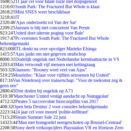
16
08:52
11 jaar cel voor fatale ruzie met dorpsgenoot
12
16:01
South Park: The Fractured But Whole is klaar
28
18:25
Mini SNES weer beschikbaar
32
18:41
IT
23
20:46
'Ajax onderzoekt rol Van der Sar'
22
09:25
Janssen is blij met concurrent Van Persie
9
23:24
'United doet uiterste poging voor Bale'
19
17:47
Pc-vereisten South Park: The Fractured But Whole
bekendgemaakt
8
23:00
RTL denkt na over opvolger Marieke Elsinga
14
15:57
Ajax jankt om niet gegeven strafschop
80
00:31
Dodelijk ongeluk met Nederlandse kermisattractie in VS
22
03:43
Man verwondt vijf mensen met kettingzaag
5
03:32
Klaassen: "Rooney weet veel van Ajax"
5
19:25
Mourinho: "Klaar voor vijftien seizoenen bij United"
8
17:16
Van Nistelrooij over trainerschap: "Voor de toekomst zeg ik
geen nee"
28
00:45
Drie doden bij ongeluk op A73
5
10:38
'Manchester United vestigt aandacht op Nainggolan'
47
12:32
Pirates 5 succesvolste bioscoopfilm van 2017
4
08:32
Open beta Destiny 2 voor consoles bekendgemaakt
22
23:34
24 jaar cel voor moord 'politie-infiltrant'
71
15:29
Steam Summer Sale 22 juni
143
23:44
'Man met bomgordel neergeschoten op Brussel-Centraal'
22
08:58
Sony deelt verkoopcijfers Playstation VR en Horizon Zero