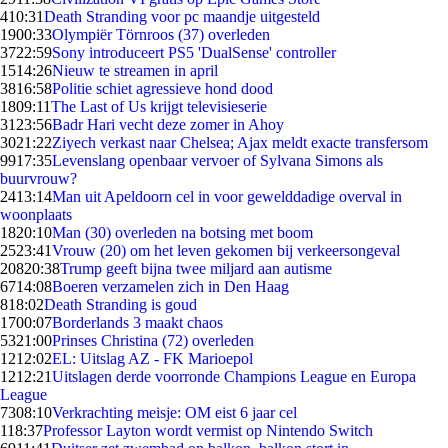
4
10:31
Death Stranding voor pc maandje uitgesteld
19
00:33
Olympiër Törnroos (37) overleden
37
22:59
Sony introduceert PS5 'DualSense' controller
15
14:26
Nieuw te streamen in april
38
16:58
Politie schiet agressieve hond dood
18
09:11
The Last of Us krijgt televisieserie
31
23:56
Badr Hari vecht deze zomer in Ahoy
30
21:22
Ziyech verkast naar Chelsea; Ajax meldt exacte transfersom
99
17:35
Levenslang openbaar vervoer of Sylvana Simons als
buurvrouw?
24
13:14
Man uit Apeldoorn cel in voor gewelddadige overval in
woonplaats
18
20:10
Man (30) overleden na botsing met boom
25
23:41
Vrouw (20) om het leven gekomen bij verkeersongeval
208
20:38
Trump geeft bijna twee miljard aan autisme
67
14:08
Boeren verzamelen zich in Den Haag
8
18:02
Death Stranding is goud
17
00:07
Borderlands 3 maakt chaos
53
21:00
Prinses Christina (72) overleden
12
12:02
EL: Uitslag AZ - FK Marioepol
12
12:21
Uitslagen derde voorronde Champions League en Europa
League
73
08:10
Verkrachting meisje: OM eist 6 jaar cel
1
18:37
Professor Layton wordt vermist op Nintendo Switch