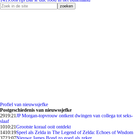
Profiel van nieuwssjefke
Postgeschiedenis van nieuwssjefke
29
19:21
JP Morgan-topvrouw ontkent dwingen van collega tot seks-
slaaf
10
10:21
Grootste koraal ooit ontdekt
14
10:19
Speel als Zelda in The Legend of Zelda: Echoes of Wisdom
37
23:07
Nieuwe James Bond zo goed als zeker