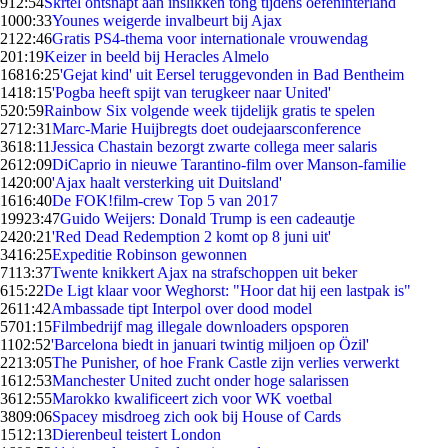
9
12:54
Skrtel ontsnapt aan inslikken tong tijdens oefeninterland
10
00:33
Younes weigerde invalbeurt bij Ajax
21
22:46
Gratis PS4-thema voor internationale vrouwendag
2
01:19
Keizer in beeld bij Heracles Almelo
168
16:25
'Gejat kind' uit Eersel teruggevonden in Bad Bentheim
14
18:15
'Pogba heeft spijt van terugkeer naar United'
5
20:59
Rainbow Six volgende week tijdelijk gratis te spelen
27
12:31
Marc-Marie Huijbregts doet oudejaarsconference
36
18:11
Jessica Chastain bezorgt zwarte collega meer salaris
26
12:09
DiCaprio in nieuwe Tarantino-film over Manson-familie
14
20:00
'Ajax haalt versterking uit Duitsland'
16
16:40
De FOK!film-crew Top 5 van 2017
199
23:47
Guido Weijers: Donald Trump is een cadeautje
24
20:21
'Red Dead Redemption 2 komt op 8 juni uit'
34
16:25
Expeditie Robinson gewonnen
71
13:37
Twente knikkert Ajax na strafschoppen uit beker
6
15:22
De Ligt klaar voor Weghorst: "Hoor dat hij een lastpak is"
26
11:42
Ambassade tipt Interpol over dood model
57
01:15
Filmbedrijf mag illegale downloaders opsporen
11
02:52
'Barcelona biedt in januari twintig miljoen op Özil'
22
13:05
The Punisher, of hoe Frank Castle zijn verlies verwerkt
16
12:53
Manchester United zucht onder hoge salarissen
36
12:55
Marokko kwalificeert zich voor WK voetbal
38
09:06
Spacey misdroeg zich ook bij House of Cards
15
12:13
Dierenbeul teistert London