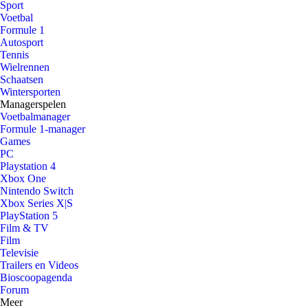
Sport
Voetbal
Formule 1
Autosport
Tennis
Wielrennen
Schaatsen
Wintersporten
Managerspelen
Voetbalmanager
Formule 1-manager
Games
PC
Playstation 4
Xbox One
Nintendo Switch
Xbox Series X|S
PlayStation 5
Film & TV
Film
Televisie
Trailers en Videos
Bioscoopagenda
Forum
Meer