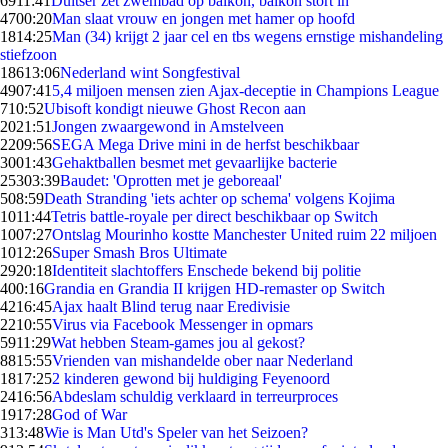
69
11:41
Duitser zet zwembad op balkon, balkon stort in
47
00:20
Man slaat vrouw en jongen met hamer op hoofd
18
14:25
Man (34) krijgt 2 jaar cel en tbs wegens ernstige mishandeling
stiefzoon
186
13:06
Nederland wint Songfestival
49
07:41
5,4 miljoen mensen zien Ajax-deceptie in Champions League
7
10:52
Ubisoft kondigt nieuwe Ghost Recon aan
20
21:51
Jongen zwaargewond in Amstelveen
22
09:56
SEGA Mega Drive mini in de herfst beschikbaar
30
01:43
Gehaktballen besmet met gevaarlijke bacterie
253
03:39
Baudet: 'Oprotten met je geboreaal'
5
08:59
Death Stranding 'iets achter op schema' volgens Kojima
10
11:44
Tetris battle-royale per direct beschikbaar op Switch
10
07:27
Ontslag Mourinho kostte Manchester United ruim 22 miljoen
10
12:26
Super Smash Bros Ultimate
29
20:18
Identiteit slachtoffers Enschede bekend bij politie
4
00:16
Grandia en Grandia II krijgen HD-remaster op Switch
42
16:45
Ajax haalt Blind terug naar Eredivisie
22
10:55
Virus via Facebook Messenger in opmars
59
11:29
Wat hebben Steam-games jou al gekost?
88
15:55
Vrienden van mishandelde ober naar Nederland
18
17:25
2 kinderen gewond bij huldiging Feyenoord
24
16:56
Abdeslam schuldig verklaard in terreurproces
19
17:28
God of War
3
13:48
Wie is Man Utd's Speler van het Seizoen?