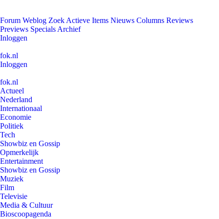
Forum
Weblog
Zoek
Actieve Items
Nieuws
Columns
Reviews
Previews
Specials
Archief
Inloggen
fok.nl
Inloggen
fok.nl
Actueel
Nederland
Internationaal
Economie
Politiek
Tech
Showbiz en Gossip
Opmerkelijk
Entertainment
Showbiz en Gossip
Muziek
Film
Televisie
Media & Cultuur
Bioscoopagenda