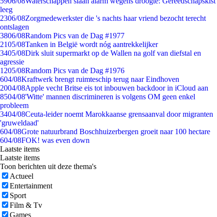
59
06/08
Waterschappen slaan alarm wegens droogte: Gereedschapskist
leeg
23
06/08
Zorgmedewerkster die 's nachts haar vriend bezocht terecht
ontslagen
38
06/08
Random Pics van de Dag #1977
21
05/08
Tanken in België wordt nóg aantrekkelijker
34
05/08
Dirk sluit supermarkt op de Wallen na golf van diefstal en
agressie
12
05/08
Random Pics van de Dag #1976
6
04/08
Kraftwerk brengt ruimteschip terug naar Eindhoven
20
04/08
Apple vecht Britse eis tot inbouwen backdoor in iCloud aan
85
04/08
'Witte' mannen discrimineren is volgens OM geen enkel
probleem
34
04/08
Ceuta-leider noemt Marokkaanse grensaanval door migranten
'gruweldaad'
6
04/08
Grote natuurbrand Boschhuizerbergen groeit naar 100 hectare
6
04/08
FOK! was even down
Laatste items
Laatste items
Toon berichten uit deze thema's
Actueel
Entertainment
Sport
Film & Tv
Games