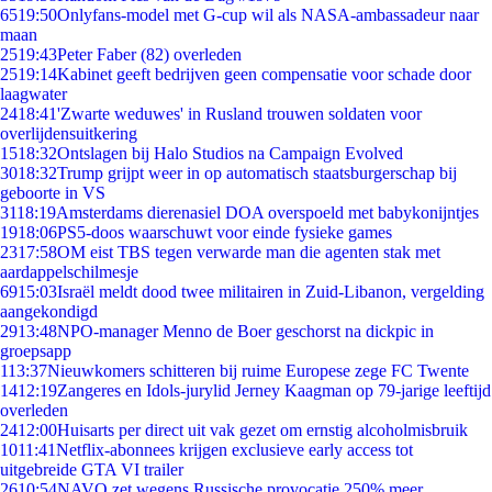
65
19:50
Onlyfans-model met G-cup wil als NASA-ambassadeur naar
maan
25
19:43
Peter Faber (82) overleden
25
19:14
Kabinet geeft bedrijven geen compensatie voor schade door
laagwater
24
18:41
'Zwarte weduwes' in Rusland trouwen soldaten voor
overlijdensuitkering
15
18:32
Ontslagen bij Halo Studios na Campaign Evolved
30
18:32
Trump grijpt weer in op automatisch staatsburgerschap bij
geboorte in VS
31
18:19
Amsterdams dierenasiel DOA overspoeld met babykonijntjes
19
18:06
PS5-doos waarschuwt voor einde fysieke games
23
17:58
OM eist TBS tegen verwarde man die agenten stak met
aardappelschilmesje
69
15:03
Israël meldt dood twee militairen in Zuid-Libanon, vergelding
aangekondigd
29
13:48
NPO-manager Menno de Boer geschorst na dickpic in
groepsapp
1
13:37
Nieuwkomers schitteren bij ruime Europese zege FC Twente
14
12:19
Zangeres en Idols-jurylid Jerney Kaagman op 79-jarige leeftijd
overleden
24
12:00
Huisarts per direct uit vak gezet om ernstig alcoholmisbruik
10
11:41
Netflix-abonnees krijgen exclusieve early access tot
uitgebreide GTA VI trailer
26
10:54
NAVO zet wegens Russische provocatie 250% meer