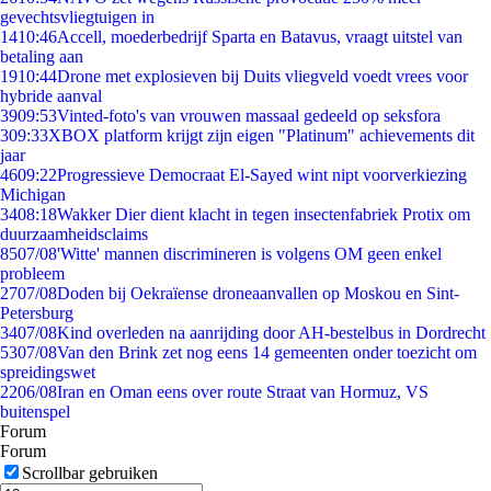
gevechtsvliegtuigen in
14
10:46
Accell, moederbedrijf Sparta en Batavus, vraagt uitstel van
betaling aan
19
10:44
Drone met explosieven bij Duits vliegveld voedt vrees voor
hybride aanval
39
09:53
Vinted-foto's van vrouwen massaal gedeeld op seksfora
3
09:33
XBOX platform krijgt zijn eigen "Platinum" achievements dit
jaar
46
09:22
Progressieve Democraat El-Sayed wint nipt voorverkiezing
Michigan
34
08:18
Wakker Dier dient klacht in tegen insectenfabriek Protix om
duurzaamheidsclaims
85
07/08
'Witte' mannen discrimineren is volgens OM geen enkel
probleem
27
07/08
Doden bij Oekraïense droneaanvallen op Moskou en Sint-
Petersburg
34
07/08
Kind overleden na aanrijding door AH-bestelbus in Dordrecht
53
07/08
Van den Brink zet nog eens 14 gemeenten onder toezicht om
spreidingswet
22
06/08
Iran en Oman eens over route Straat van Hormuz, VS
buitenspel
Forum
Forum
Scrollbar gebruiken