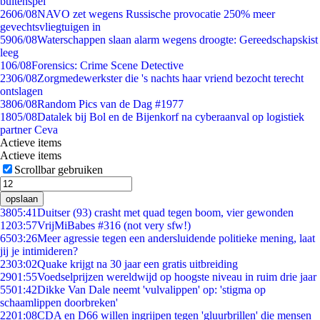
buitenspel
26
06/08
NAVO zet wegens Russische provocatie 250% meer
gevechtsvliegtuigen in
59
06/08
Waterschappen slaan alarm wegens droogte: Gereedschapskist
leeg
1
06/08
Forensics: Crime Scene Detective
23
06/08
Zorgmedewerkster die 's nachts haar vriend bezocht terecht
ontslagen
38
06/08
Random Pics van de Dag #1977
18
05/08
Datalek bij Bol en de Bijenkorf na cyberaanval op logistiek
partner Ceva
Actieve items
Actieve items
Scrollbar gebruiken
opslaan
38
05:41
Duitser (93) crasht met quad tegen boom, vier gewonden
12
03:57
VrijMiBabes #316 (not very sfw!)
65
03:26
Meer agressie tegen een andersluidende politieke mening, laat
jij je intimideren?
23
03:02
Quake krijgt na 30 jaar een gratis uitbreiding
29
01:55
Voedselprijzen wereldwijd op hoogste niveau in ruim drie jaar
55
01:42
Dikke Van Dale neemt 'vulvalippen' op: 'stigma op
schaamlippen doorbreken'
22
01:08
CDA en D66 willen ingrijpen tegen 'gluurbrillen' die mensen