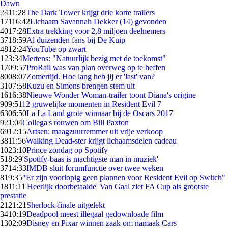
Dawn
24
11:28
The Dark Tower krijgt drie korte trailers
171
16:42
Lichaam Savannah Dekker (14) gevonden
40
17:28
Extra trekking voor 2,8 miljoen deelnemers
37
18:59
Al duizenden fans bij De Kuip
48
12:24
YouTube op zwart
1
23:34
Mertens: "Natuurlijk bezig met de toekomst"
17
09:57
ProRail was van plan overweg op te heffen
80
08:07
Zomertijd. Hoe lang heb jij er 'last' van?
31
07:58
Kuzu en Simons brengen stem uit
16
16:38
Nieuwe Wonder Woman-trailer toont Diana's origine
9
09:51
12 gruwelijke momenten in Resident Evil 7
63
06:50
La La Land grote winnaar bij de Oscars 2017
9
21:04
Collega's rouwen om Bill Paxton
69
12:15
Artsen: maagzuurremmer uit vrije verkoop
38
11:56
Walking Dead-ster krijgt lichaamsdelen cadeau
10
23:10
Prince zondag op Spotify
5
18:29
'Spotify-baas is machtigste man in muziek'
37
14:33
IMDB sluit forumfunctie over twee weken
8
19:35
"Er zijn voorlopig geen plannen voor Resident Evil op Switch"
18
11:11
'Heerlijk doorbetaalde' Van Gaal ziet FA Cup als grootste
prestatie
21
21:21
Sherlock-finale uitgelekt
34
10:19
Deadpool meest illegaal gedownloade film
13
02:09
Disney en Pixar winnen zaak om namaak Cars