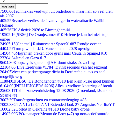
opslaan
75
06:00
Techniekles verdwijnt uit onderbouw: maar half zo veel uren
als 2007
4
05:55
Bezoeker verliest deel van vinger in waterattractie Walibi
Holland
4
05:26
EK Atletiek 2026 te Birmingham #1
195
05:16
[SBS6] De Oranjezomer #10 Helene je kan het niet stop
ermee
249
05:15
[Centraal] Ruimtevaart / SpaceX #87 Rondje oceaan
44
04:57
Trump wil dat J.D. Vance hem in 2028 opvolgt
145
04:46
Migranten breken door grens naar Ceuta in Spanje,l #10
233
04:34
Israel en Gaza #17
96
04:30
Koopzegels sparen bij AH duurt straks 2x zo lang
221
04:06
[Live Eredivisie #1784] Dying seconds van het seizoen!
2
04:05
Weer een parkeergarage dicht in Dordrecht, auto's zo snel
mogelijk weg
118
04:03
[SBS6] De Bondgenoten #318 Een klein kusje moet kunnen
61
04:00
[INFLUENCERS #296] Alles is welkom kneuzing of breuk
256
03:11
Totale zonsverduistering 12-08-2026 (Groenland, IJsland en
Spanje) #1
30
02:39
Transfergeruchten en contractverlenging #83
70
02:33
GTA VI #12 GTA VI Extended look 27 Augustus Netflix/YT
160
02:32
Oorlog in Oekraïne #1318 Drone baby drone
149
02:09
NPO-manager Menno de Boer (47) op non-actief stuurde