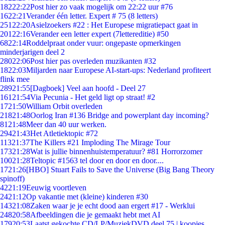
182
22:22
Post hier zo vaak mogelijk om 22:22 uur #76
16
22:21
Verander één letter. Expert # 75 (8 letters)
251
22:20
Asielzoekers #22 : Het Europese migratiepact gaat in
201
22:16
Verander een letter expert (7lettereditie) #50
68
22:14
Roddelpraat onder vuur: ongepaste opmerkingen
minderjarigen deel 2
280
22:06
Post hier pas overleden muzikanten #32
18
22:03
Miljarden naar Europese AI-start-ups: Nederland profiteert
flink mee
289
21:55
[Dagboek] Veel aan hoofd - Deel 27
161
21:54
Via Pecunia - Het geld ligt op straat! #2
17
21:50
William Orbit overleden
218
21:48
Oorlog Iran #136 Bridge and powerplant day incoming?
81
21:48
Meer dan 40 uur werken.
294
21:43
Het Atletiektopic #72
113
21:37
The Killers #21 Imploding The Mirage Tour
173
21:28
Wat is jullie binnenhuistemperatuur? #81 Horrorzomer
100
21:28
Teltopic #1563 tel door en door en door....
17
21:26
[HBO] Stuart Fails to Save the Universe (Big Bang Theory
spinoff)
42
21:19
Eeuwig voortleven
24
21:12
Op vakantie met (kleine) kinderen #30
143
21:08
Zaken waar je je echt dood aan ergert #17 - Werklui
248
20:58
Afbeeldingen die je gemaakt hebt met AI
179
20:53
Laatst gekochte CD/LP/MuziekDVD deel 75 | koopjes