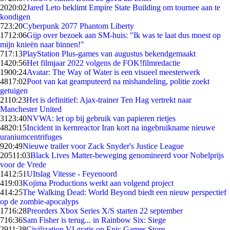
20
20:02
Jared Leto beklimt Empire State Building om tournee aan te
kondigen
7
23:20
Cyberpunk 2077 Phantom Liberty
17
12:06
Gijp over bezoek aan SM-huis: "Ik was te laat dus moest op
mijn knieën naar binnen!"
7
17:13
PlayStation Plus-games van augustus bekendgemaakt
14
20:56
Het filmjaar 2022 volgens de FOK!filmredactie
19
00:24
Avatar: The Way of Water is een visueel meesterwerk
48
17:02
Poot van kat geamputeerd na mishandeling, politie zoekt
getuigen
21
10:23
Het is definitief: Ajax-trainer Ten Hag vertrekt naar
Manchester United
31
23:40
NVWA: let op bij gebruik van papieren rietjes
48
20:15
Incident in kernreactor Iran kort na ingebruikname nieuwe
uraniumcentrifuges
9
20:49
Nieuwe trailer voor Zack Snyder's Justice League
205
11:03
Black Lives Matter-beweging genomineerd voor Nobelprijs
voor de Vrede
14
12:51
UItslag Vitesse - Feyenoord
4
19:03
Kojima Productions werkt aan volgend project
4
14:25
The Walking Dead: World Beyond biedt een nieuw perspectief
op de zombie-apocalyps
17
16:28
Preorders Xbox Series X/S starten 22 september
7
16:36
Sam Fisher is terug... in Rainbow Six: Siege
29
11:38
Civilization VI gratis op Epic Games Store