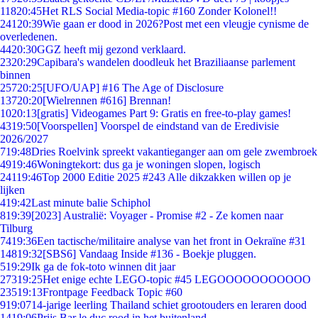
118
20:45
Het RLS Social Media-topic #160 Zonder Kolonel!!
241
20:39
Wie gaan er dood in 2026?Post met een vleugje cynisme de
overledenen.
44
20:30
GGZ heeft mij gezond verklaard.
23
20:29
Capibara's wandelen doodleuk het Braziliaanse parlement
binnen
257
20:25
[UFO/UAP] #16 The Age of Disclosure
137
20:20
[Wielrennen #616] Brennan!
10
20:13
[gratis] Videogames Part 9: Gratis en free-to-play games!
43
19:50
[Voorspellen] Voorspel de eindstand van de Eredivisie
2026/2027
7
19:48
Dries Roelvink spreekt vakantieganger aan om gele zwembroek
49
19:46
Woningtekort: dus ga je woningen slopen, logisch
241
19:46
Top 2000 Editie 2025 #243 Alle dikzakken willen op je
lijken
4
19:42
Last minute balie Schiphol
8
19:39
[2023] Australië: Voyager - Promise #2 - Ze komen naar
Tilburg
74
19:36
Een tactische/militaire analyse van het front in Oekraïne #31
148
19:32
[SBS6] Vandaag Inside #136 - Boekje pluggen.
5
19:29
Ik ga de fok-toto winnen dit jaar
273
19:25
Het enige echte LEGO-topic #45 LEGOOOOOOOOOOO
235
19:13
Frontpage Feedback Topic #60
9
19:07
14-jarige leerling Thailand schiet grootouders en leraren dood
14
19:06
Prijs Bar le duc rood in het buitenland