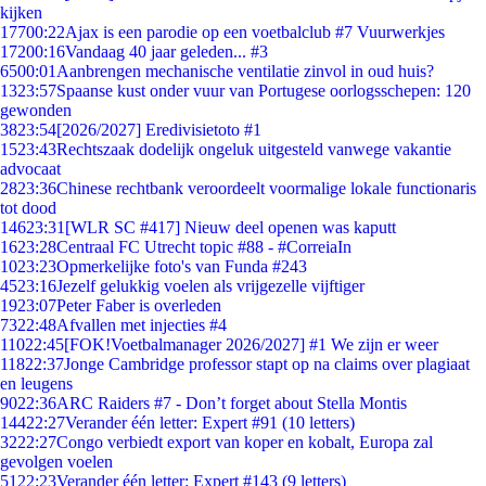
kijken
177
00:22
Ajax is een parodie op een voetbalclub #7 Vuurwerkjes
172
00:16
Vandaag 40 jaar geleden... #3
65
00:01
Aanbrengen mechanische ventilatie zinvol in oud huis?
13
23:57
Spaanse kust onder vuur van Portugese oorlogsschepen: 120
gewonden
38
23:54
[2026/2027] Eredivisietoto #1
15
23:43
Rechtszaak dodelijk ongeluk uitgesteld vanwege vakantie
advocaat
28
23:36
Chinese rechtbank veroordeelt voormalige lokale functionaris
tot dood
146
23:31
[WLR SC #417] Nieuw deel openen was kaputt
16
23:28
Centraal FC Utrecht topic #88 - #CorreiaIn
10
23:23
Opmerkelijke foto's van Funda #243
45
23:16
Jezelf gelukkig voelen als vrijgezelle vijftiger
19
23:07
Peter Faber is overleden
73
22:48
Afvallen met injecties #4
110
22:45
[FOK!Voetbalmanager 2026/2027] #1 We zijn er weer
118
22:37
Jonge Cambridge professor stapt op na claims over plagiaat
en leugens
90
22:36
ARC Raiders #7 - Don’t forget about Stella Montis
144
22:27
Verander één letter: Expert #91 (10 letters)
32
22:27
Congo verbiedt export van koper en kobalt, Europa zal
gevolgen voelen
51
22:23
Verander één letter: Expert #143 (9 letters)