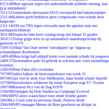
65
13:48
Meer agressie tegen een andersluidende politieke mening, laat
jij je intimideren?
31
11:52
Amsterdams dierenasiel DOA overspoeld met babykonijntjes
25
11:46
Kabinet geeft bedrijven geen compensatie voor schade door
laagwater
23
11:14
OM eist TBS tegen verwarde man die agenten stak met
aardappelschilmesje
30
11:08
Tropische hitte keert zondag terug met lokaal 32 graden
30
10:12
Trump grijpt weer in op automatisch staatsburgerschap bij
geboorte in VS
55
09:51
Dikke Van Dale neemt 'vulvalippen' op: 'stigma op
schaamlippen doorbreken'
14
09:40
Meta krijgt half miljard boete voor mentale schade bij jongeren
24
09:37
Denemarken pakt AI-gebruik in scholen aan: extra mondelinge
examens
25
09:05
Peter Faber (82) overleden
7
07/08
Trailers kijken: de bioscoopreleases van week 32
0
07/08
Ajax veel te sterk voor Shelbourne, maar houdt schade beperkt
1
07/08
Nieuwkomers schitteren bij ruime Europese zege FC Twente
19
07/08
Random Pics van de Dag #1978
15
06/08
Ontslagen bij Halo Studios na Campaign Evolved
19
06/08
PS5-doos waarschuwt voor einde fysieke games
2
06/08
Le Court wint na nerveuze finale, Pieterse derde
29
06/08
NPO-manager Menno de Boer geschorst na dickpic in
groepsapp