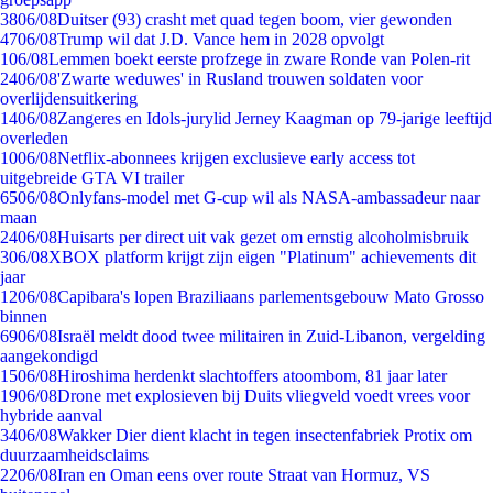
38
06/08
Duitser (93) crasht met quad tegen boom, vier gewonden
47
06/08
Trump wil dat J.D. Vance hem in 2028 opvolgt
1
06/08
Lemmen boekt eerste profzege in zware Ronde van Polen-rit
24
06/08
'Zwarte weduwes' in Rusland trouwen soldaten voor
overlijdensuitkering
14
06/08
Zangeres en Idols-jurylid Jerney Kaagman op 79-jarige leeftijd
overleden
10
06/08
Netflix-abonnees krijgen exclusieve early access tot
uitgebreide GTA VI trailer
65
06/08
Onlyfans-model met G-cup wil als NASA-ambassadeur naar
maan
24
06/08
Huisarts per direct uit vak gezet om ernstig alcoholmisbruik
3
06/08
XBOX platform krijgt zijn eigen "Platinum" achievements dit
jaar
12
06/08
Capibara's lopen Braziliaans parlementsgebouw Mato Grosso
binnen
69
06/08
Israël meldt dood twee militairen in Zuid-Libanon, vergelding
aangekondigd
15
06/08
Hiroshima herdenkt slachtoffers atoombom, 81 jaar later
19
06/08
Drone met explosieven bij Duits vliegveld voedt vrees voor
hybride aanval
34
06/08
Wakker Dier dient klacht in tegen insectenfabriek Protix om
duurzaamheidsclaims
22
06/08
Iran en Oman eens over route Straat van Hormuz, VS