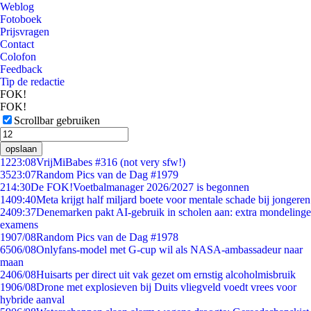
Weblog
Fotoboek
Prijsvragen
Contact
Colofon
Feedback
Tip de redactie
FOK!
FOK!
Scrollbar gebruiken
opslaan
12
23:08
VrijMiBabes #316 (not very sfw!)
35
23:07
Random Pics van de Dag #1979
2
14:30
De FOK!Voetbalmanager 2026/2027 is begonnen
14
09:40
Meta krijgt half miljard boete voor mentale schade bij jongeren
24
09:37
Denemarken pakt AI-gebruik in scholen aan: extra mondelinge
examens
19
07/08
Random Pics van de Dag #1978
65
06/08
Onlyfans-model met G-cup wil als NASA-ambassadeur naar
maan
24
06/08
Huisarts per direct uit vak gezet om ernstig alcoholmisbruik
19
06/08
Drone met explosieven bij Duits vliegveld voedt vrees voor
hybride aanval