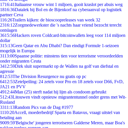
17
16:41
Italiaanse vrouw wint 1 miljoen, gooit kraslot per abuis weg
18
16:36
Datalek bij Bol en de Bijenkorf na cyberaanval op logistiek
partner Ceva
1
16:26
Trailers kijken: de bioscoopreleases van week 32
23
16:12
Zorgmedewerkster die 's nachts haar vriend bezocht terecht
ontslagen
36
15:56
Hackers roven Coldcard-bitcoinwallets leeg voor 114 miljoen
dollar
3
15:13
Geen Qatar en Abu Dhabi? Dan eindigt Formule 1-seizoen
mogelijk in Europa
31
13:00
Spaanse politie: minstens tien voor terrorisme veroordeelden
onder migranten Ceuta
34
12:59
Dirk sluit supermarkt op de Wallen na golf van diefstal en
agressie
8
12:53
The Division Resurgence nu gratis op pc
64
12:53
Zetelpeiling: 24 zetels voor Pro en 18 zetels voor D66, FvD,
JA21 en PVV
49
12:44
Man (25) sterft nadat hij lijm als condoom gebruikt
5
12:43
Litouwen vindt opnieuw migrantentunnel onder grens met Wit-
Rusland
33
11:13
Random Pics van de Dag #1977
11
10:20
Accell, moederbedrijf Sparta en Batavus, vraagt uitstel van
betaling aan
90
09:59
'Belgische' jongeren terroriseren Galderse Meren, maar Boa's
pakken topless zonnen aan