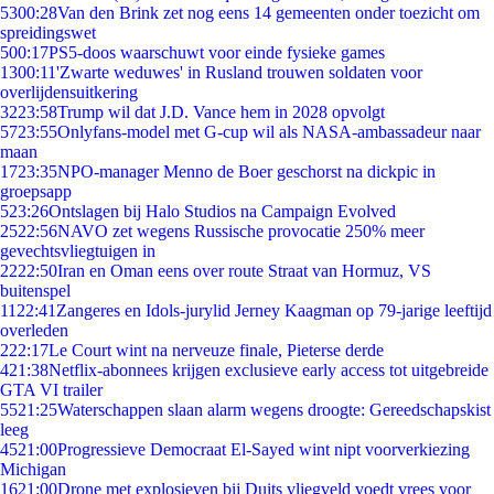
53
00:28
Van den Brink zet nog eens 14 gemeenten onder toezicht om
spreidingswet
5
00:17
PS5-doos waarschuwt voor einde fysieke games
13
00:11
'Zwarte weduwes' in Rusland trouwen soldaten voor
overlijdensuitkering
32
23:58
Trump wil dat J.D. Vance hem in 2028 opvolgt
57
23:55
Onlyfans-model met G-cup wil als NASA-ambassadeur naar
maan
17
23:35
NPO-manager Menno de Boer geschorst na dickpic in
groepsapp
5
23:26
Ontslagen bij Halo Studios na Campaign Evolved
25
22:56
NAVO zet wegens Russische provocatie 250% meer
gevechtsvliegtuigen in
22
22:50
Iran en Oman eens over route Straat van Hormuz, VS
buitenspel
11
22:41
Zangeres en Idols-jurylid Jerney Kaagman op 79-jarige leeftijd
overleden
2
22:17
Le Court wint na nerveuze finale, Pieterse derde
4
21:38
Netflix-abonnees krijgen exclusieve early access tot uitgebreide
GTA VI trailer
55
21:25
Waterschappen slaan alarm wegens droogte: Gereedschapskist
leeg
45
21:00
Progressieve Democraat El-Sayed wint nipt voorverkiezing
Michigan
16
21:00
Drone met explosieven bij Duits vliegveld voedt vrees voor