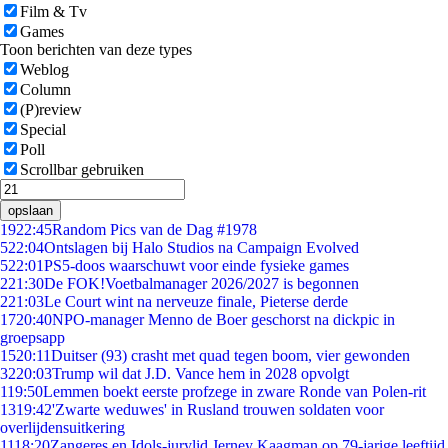
Film & Tv
Games
Toon berichten van deze types
Weblog
Column
(P)review
Special
Poll
Scrollbar gebruiken
opslaan
19
22:45
Random Pics van de Dag #1978
5
22:04
Ontslagen bij Halo Studios na Campaign Evolved
5
22:01
PS5-doos waarschuwt voor einde fysieke games
2
21:30
De FOK!Voetbalmanager 2026/2027 is begonnen
2
21:03
Le Court wint na nerveuze finale, Pieterse derde
17
20:40
NPO-manager Menno de Boer geschorst na dickpic in
groepsapp
15
20:11
Duitser (93) crasht met quad tegen boom, vier gewonden
32
20:03
Trump wil dat J.D. Vance hem in 2028 opvolgt
1
19:50
Lemmen boekt eerste profzege in zware Ronde van Polen-rit
13
19:42
'Zwarte weduwes' in Rusland trouwen soldaten voor
overlijdensuitkering
11
18:20
Zangeres en Idols-jurylid Jerney Kaagman op 79-jarige leeftijd