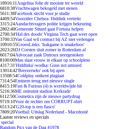
189
16:11
Angelina Jolie de mooiste ter wereld
68
10:38
Vrachtwagen bekogeld met stenen
56
11:38
Facebook slecht voor je studie
44
09:54
Voorzitter Chelsea: Hiddink vertrekt
33
15:24
Aandachtvragers politie krijgen bekeuring
28
02:40
Gemeente Sittard gaat Fortuna helpen
27
00:34
'Hal des doods' Virginia Tech gaat weer open
37
00:33
Van Gaal wil contract bij AZ niet verlengen
109
10:55
GroenLinks: 'Irakgame is smakeloos'
20
23:26
DJ Corsten sluit zomer in Rotterdam af
60
17:04
Advocaat zaak Dutroux neergestoken
81
00:00
Man slaat vrouw in elkaar op schoolplein
43
17:31
'Hiddinka'-wodka: Guus not amused
130
14:42
'Breezerseks' ook bij apen
135
08:54
Coldplay ontkent plagiaat
73
14:54
Eminem terug met nieuwe single
84
15:19
Fast & Furious (4) is wereldwijde hit
52
16:36
ME ontruimt stadion Kerkrade
61
12:50
Cosmetica zijn de nieuwe partydrug
97
19:10
Voor de rechter om CORRUPT-shirt
65
13:24
'G20-top is een fiasco'
78
09:20
Voetbal: Uitslag Nederland - Macedonië
Laatste reviews en specials
special
Random Pics van de Dag #1978