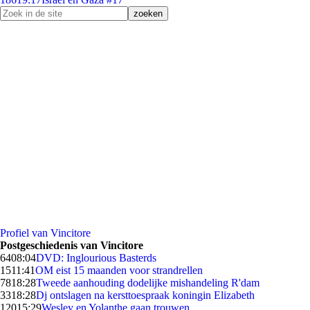
Profiel van Vincitore
Postgeschiedenis van Vincitore
64
08:04
DVD: Inglourious Basterds
15
11:41
OM eist 15 maanden voor strandrellen
78
18:28
Tweede aanhouding dodelijke mishandeling R'dam
33
18:28
Dj ontslagen na kersttoespraak koningin Elizabeth
120
15:29
Wesley en Yolanthe gaan trouwen