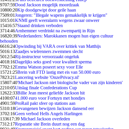
97
07:59
Dood Jackson mogelijk moordzaak
108
00:20
Kip doodgewipt door geile haan
75
09:01
Jongeren: "Illegale wapens gemakkelijk te krijgen"
10
15:01
KNMI geeft weeralarm wegens zwaar onweer
154
16:57
Staand drinken verboden
37
14:46
Arnhemmer verdrinkt na zwempartij in Rijn
168
20:39
Nederlanders: Marokkanen mogen hun eigen cultuur
behouden
66
16:24
Opwinding bij VARA over kritiek van Matthijs
50
16:13
Zaadjes wielrenners zwemmen slecht
50
12:54
Rij-instructeur veroorzaakt ongeluk
40
18:16
Dagelijks seks goed voor kwaliteit sperma
77
02:12
Emma Watson poseert sexy voor Elle
157
21:25
Brein valt FTD lastig met eis van 50.000 euro
78
23:21
Lancering website 'OnzePrivacy.nl'
158
07:40
'Michael Jackson niet biologische vader van zijn kinderen'
22
10:05
Uitslag finale Confederations Cup
126
22:33
Billie Jean meest geliefde Jackson hit
41
00:07
41.000 euro voor Fortuyn met hondjes
49
01:59
ProRail pakt sfeer op stations aan
53
10:18
Gevangenen bewijzen Jackson dansend eer
37
02:16
Geen verbod Hells Angels Harlingen
1336
17:39
Michael Jackson overleden
73
12:17
Reparatie site Brein duurt nog een dag