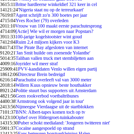
36
15:11
Britse hardleerse winkeldief 321 keer in cel
141
21:24
'Nigeria staat nu op de terreurkaart'
76
19:07
Agent schrijft zo'n 300 boetes per jaar
47
15:04
Yves Rocher (79) overleden
20
11:10
Vrouw van 100 maakt eerste parachutesprong
47
14:09
[Actie] Wie wil er morgen naar Popstars?
39
11:33
100-jarige kogelstootster wint goud
74
12:04
Ruim 2,4 miljoen kijkers voor K3
84
17:43
The Pirate Bay afgesloten van internet
91
20:21
'Jan Smit huilde om zoenende Yolanthe'
50
14:35
Taliban vallen truck met stembiljetten aan
40
09:16
Joyrider wil meer straf
259
09:41
PVV-kandidaten Venlo willen eigen partij
186
12:06
Directeur Brein bedreigd
62
16:14
Parachutist overleeft val van 3000 meter
20
18:14
Willem Kuus opnieuw beste houthakker
89
21:24
Politie stuurt bus supporters uit Amsterdam
48
21:56
Geen rookverbod voetbaltribunes
44
00:38
'Armstrong ook volgend jaar in tour'
24
13:56
Nijmeegse Vierdaagse uit de startblokken
71
01:37
BNN: Albert-tapes komen toch op tv
61
23:10
Ophef over Hitlergroet-tuinkabouter
143
15:30
Puber schokt medialand: 'Jongeren twitteren niet'
59
01:37
Cocaïne aangespoeld op strand
124
12:25
Fans betreuren borstverkleining Halep