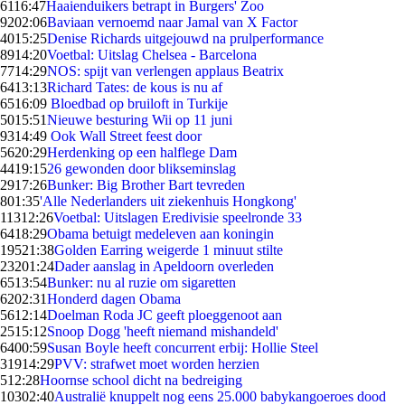
61
16:47
Haaienduikers betrapt in Burgers' Zoo
92
02:06
Baviaan vernoemd naar Jamal van X Factor
40
15:25
Denise Richards uitgejouwd na prulperformance
89
14:20
Voetbal: Uitslag Chelsea - Barcelona
77
14:29
NOS: spijt van verlengen applaus Beatrix
64
13:13
Richard Tates: de kous is nu af
65
16:09
Bloedbad op bruiloft in Turkije
50
15:51
Nieuwe besturing Wii op 11 juni
93
14:49
Ook Wall Street feest door
56
20:29
Herdenking op een halflege Dam
44
19:15
26 gewonden door blikseminslag
29
17:26
Bunker: Big Brother Bart tevreden
8
01:35
'Alle Nederlanders uit ziekenhuis Hongkong'
113
12:26
Voetbal: Uitslagen Eredivisie speelronde 33
64
18:29
Obama betuigt medeleven aan koningin
195
21:38
Golden Earring weigerde 1 minuut stilte
232
01:24
Dader aanslag in Apeldoorn overleden
65
13:54
Bunker: nu al ruzie om sigaretten
62
02:31
Honderd dagen Obama
56
12:14
Doelman Roda JC geeft ploeggenoot aan
25
15:12
Snoop Dogg 'heeft niemand mishandeld'
64
00:59
Susan Boyle heeft concurrent erbij: Hollie Steel
319
14:29
PVV: strafwet moet worden herzien
5
12:28
Hoornse school dicht na bedreiging
103
02:40
Australië knuppelt nog eens 25.000 babykangoeroes dood