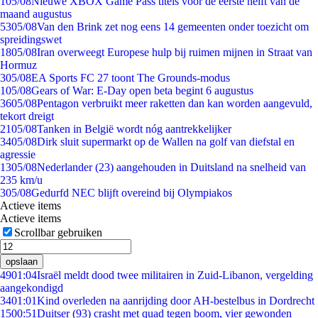
1
05/08
Nieuwe XBOX Game Pass titels voor de eerste helft van de
maand augustus
53
05/08
Van den Brink zet nog eens 14 gemeenten onder toezicht om
spreidingswet
18
05/08
Iran overweegt Europese hulp bij ruimen mijnen in Straat van
Hormuz
3
05/08
EA Sports FC 27 toont The Grounds-modus
1
05/08
Gears of War: E-Day open beta begint 6 augustus
36
05/08
Pentagon verbruikt meer raketten dan kan worden aangevuld,
tekort dreigt
21
05/08
Tanken in België wordt nóg aantrekkelijker
34
05/08
Dirk sluit supermarkt op de Wallen na golf van diefstal en
agressie
13
05/08
Nederlander (23) aangehouden in Duitsland na snelheid van
235 km/u
3
05/08
Gedurfd NEC blijft overeind bij Olympiakos
Actieve items
Actieve items
Scrollbar gebruiken
opslaan
49
01:04
Israël meldt dood twee militairen in Zuid-Libanon, vergelding
aangekondigd
34
01:01
Kind overleden na aanrijding door AH-bestelbus in Dordrecht
15
00:51
Duitser (93) crasht met quad tegen boom, vier gewonden