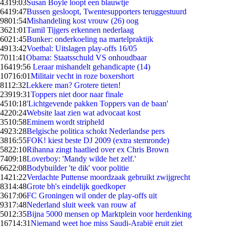
43
19:03
Susan Boyle loopt een blauwtje
64
19:47
Bussen gesloopt, Twentesupporters teruggestuurd
98
01:54
Mishandeling kost vrouw (26) oog
36
21:01
Tamil Tijgers erkennen nederlaag
60
21:45
Bunker: onderkoeling na martelpraktijk
49
13:42
Voetbal: Uitslagen play-offs 16/05
70
11:41
Obama: Staatsschuld VS onhoudbaar
164
19:56
Leraar mishandelt gehandicapte (14)
107
16:01
Militair vecht in roze boxershort
81
12:32
Lekkere man? Grotere tieten!
239
19:31
Toppers niet door naar finale
45
10:18
'Lichtgevende pakken Toppers van de baan'
42
20:24
Website laat zien wat advocaat kost
35
10:58
Eminem wordt stripheld
49
23:28
Belgische politica schokt Nederlandse pers
38
16:55
FOK! kiest beste DJ 2009 (extra stemronde)
58
22:10
Rihanna zingt haatlied over ex Chris Brown
74
09:18
Loverboy: 'Mandy wilde het zelf.'
66
22:08
Bodybuilder 'te dik' voor politie
14
21:22
Verdachte Puttense moordzaak gebruikt zwijgrecht
83
14:48
Grote bh's eindelijk goedkoper
36
17:06
FC Groningen wil onder de play-offs uit
93
17:48
Nederland sluit week van rouw af
50
12:35
Bijna 5000 mensen op Marktplein voor herdenking
167
14:31
Niemand weet hoe miss Saudi-Arabië eruit ziet