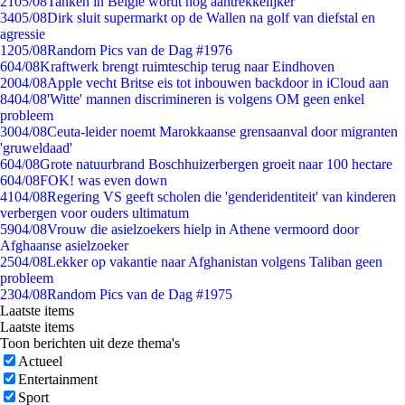
21
05/08
Tanken in België wordt nóg aantrekkelijker
34
05/08
Dirk sluit supermarkt op de Wallen na golf van diefstal en
agressie
12
05/08
Random Pics van de Dag #1976
6
04/08
Kraftwerk brengt ruimteschip terug naar Eindhoven
20
04/08
Apple vecht Britse eis tot inbouwen backdoor in iCloud aan
84
04/08
'Witte' mannen discrimineren is volgens OM geen enkel
probleem
30
04/08
Ceuta-leider noemt Marokkaanse grensaanval door migranten
'gruweldaad'
6
04/08
Grote natuurbrand Boschhuizerbergen groeit naar 100 hectare
6
04/08
FOK! was even down
41
04/08
Regering VS geeft scholen die 'genderidentiteit' van kinderen
verbergen voor ouders ultimatum
59
04/08
Vrouw die asielzoekers hielp in Athene vermoord door
Afghaanse asielzoeker
25
04/08
Lekker op vakantie naar Afghanistan volgens Taliban geen
probleem
23
04/08
Random Pics van de Dag #1975
Laatste items
Laatste items
Toon berichten uit deze thema's
Actueel
Entertainment
Sport