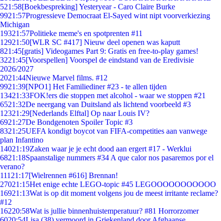
5
21:58
[Boekbespreking] Yesteryear - Caro Claire Burke
99
21:57
Progressieve Democraat El-Sayed wint nipt voorverkiezing
Michigan
193
21:57
Politieke meme's en spotprenten #11
129
21:50
[WLR SC #417] Nieuw deel openen was kaputt
8
21:45
[gratis] Videogames Part 9: Gratis en free-to-play games!
32
21:45
[Voorspellen] Voorspel de eindstand van de Eredivisie
2026/2027
20
21:44
Nieuwe Marvel films. #12
99
21:39
[NPO1] Het Familiediner #23 - te allen tijden
134
21:33
FOK!ers die stoppen met alcohol - waar we stoppen #21
65
21:32
De neergang van Duitsland als lichtend voorbeeld #3
123
21:29
[Nederlands Elftal] Op naar Louis IV?
69
21:27
De Bondgenoten Spoiler Topic #3
83
21:25
UEFA kondigt boycot van FIFA-competities aan vanwege
plan Infantino
140
21:19
Zaken waar je je echt dood aan ergert #17 - Werklui
68
21:18
Spaanstalige nummers #34 A que calor nos pasaremos por el
verano?
111
21:17
[Wielrennen #616] Brennan!
270
21:15
Het enige echte LEGO-topic #45 LEGOOOOOOOOOOO
169
21:13
Wat is op dit moment volgens jou de meest irritante reclame?
#12
162
20:58
Wat is jullie binnenhuistemperatuur? #81 Horrorzomer
60
20:54
Lisa (38) vermoord in Griekenland door Afghaanse