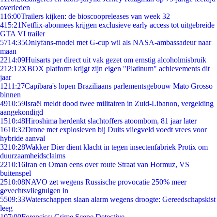
overleden
1
16:00
Trailers kijken: de bioscoopreleases van week 32
4
15:21
Netflix-abonnees krijgen exclusieve early access tot uitgebreide
GTA VI trailer
57
14:35
Onlyfans-model met G-cup wil als NASA-ambassadeur naar
maan
22
14:09
Huisarts per direct uit vak gezet om ernstig alcoholmisbruik
2
12:12
XBOX platform krijgt zijn eigen "Platinum" achievements dit
jaar
12
11:27
Capibara's lopen Braziliaans parlementsgebouw Mato Grosso
binnen
49
10:59
Israël meldt dood twee militairen in Zuid-Libanon, vergelding
aangekondigd
15
10:48
Hiroshima herdenkt slachtoffers atoombom, 81 jaar later
16
10:32
Drone met explosieven bij Duits vliegveld voedt vrees voor
hybride aanval
32
10:28
Wakker Dier dient klacht in tegen insectenfabriek Protix om
duurzaamheidsclaims
22
10:16
Iran en Oman eens over route Straat van Hormuz, VS
buitenspel
25
10:08
NAVO zet wegens Russische provocatie 250% meer
gevechtsvliegtuigen in
55
09:33
Waterschappen slaan alarm wegens droogte: Gereedschapskist
leeg
1
07:00
Forensics: Crime Scene Detective