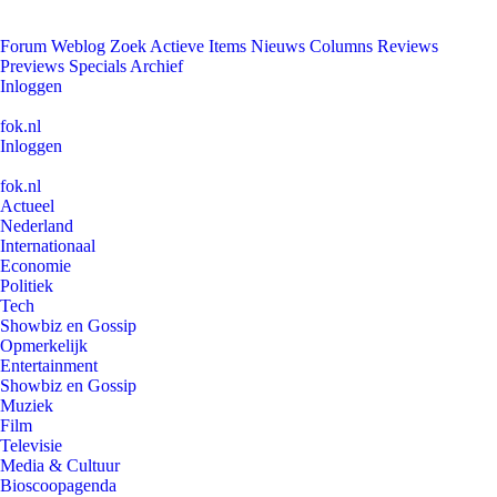
Forum
Weblog
Zoek
Actieve Items
Nieuws
Columns
Reviews
Previews
Specials
Archief
Inloggen
fok.nl
Inloggen
fok.nl
Actueel
Nederland
Internationaal
Economie
Politiek
Tech
Showbiz en Gossip
Opmerkelijk
Entertainment
Showbiz en Gossip
Muziek
Film
Televisie
Media & Cultuur
Bioscoopagenda