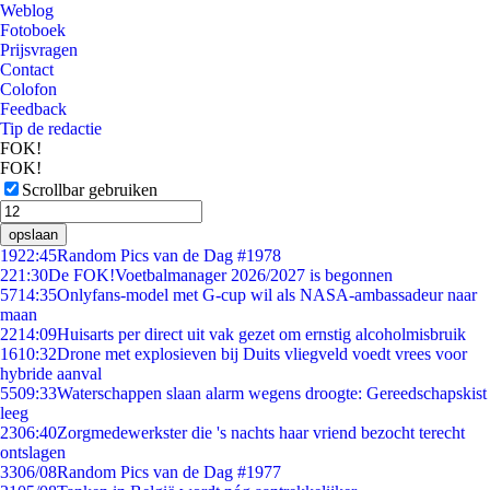
Weblog
Fotoboek
Prijsvragen
Contact
Colofon
Feedback
Tip de redactie
FOK!
FOK!
Scrollbar gebruiken
opslaan
19
22:45
Random Pics van de Dag #1978
2
21:30
De FOK!Voetbalmanager 2026/2027 is begonnen
57
14:35
Onlyfans-model met G-cup wil als NASA-ambassadeur naar
maan
22
14:09
Huisarts per direct uit vak gezet om ernstig alcoholmisbruik
16
10:32
Drone met explosieven bij Duits vliegveld voedt vrees voor
hybride aanval
55
09:33
Waterschappen slaan alarm wegens droogte: Gereedschapskist
leeg
23
06:40
Zorgmedewerkster die 's nachts haar vriend bezocht terecht
ontslagen
33
06/08
Random Pics van de Dag #1977