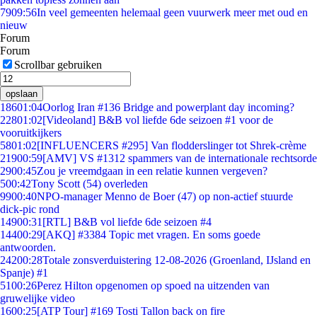
79
09:56
In veel gemeenten helemaal geen vuurwerk meer met oud en
nieuw
Forum
Forum
Scrollbar gebruiken
opslaan
186
01:04
Oorlog Iran #136 Bridge and powerplant day incoming?
228
01:02
[Videoland] B&B vol liefde 6de seizoen #1 voor de
vooruitkijkers
58
01:02
[INFLUENCERS #295] Van flodderslinger tot Shrek-crème
219
00:59
[AMV] VS #1312 spammers van de internationale rechtsorde
29
00:45
Zou je vreemdgaan in een relatie kunnen vergeven?
5
00:42
Tony Scott (54) overleden
99
00:40
NPO-manager Menno de Boer (47) op non-actief stuurde
dick-pic rond
149
00:31
[RTL] B&B vol liefde 6de seizoen #4
144
00:29
[AKQ] #3384 Topic met vragen. En soms goede
antwoorden.
242
00:28
Totale zonsverduistering 12-08-2026 (Groenland, IJsland en
Spanje) #1
51
00:26
Perez Hilton opgenomen op spoed na uitzenden van
gruwelijke video
16
00:25
[ATP Tour] #169 Tosti Tallon back on fire