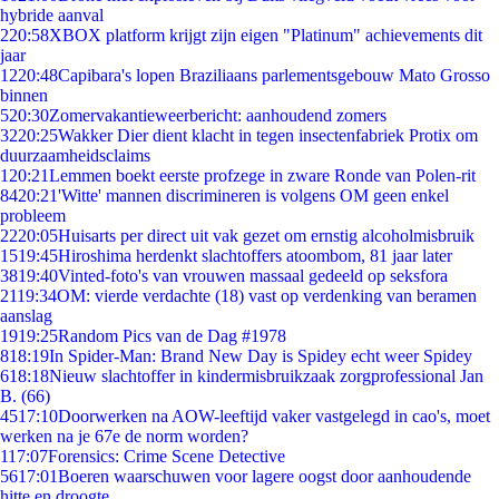
hybride aanval
2
20:58
XBOX platform krijgt zijn eigen "Platinum" achievements dit
jaar
12
20:48
Capibara's lopen Braziliaans parlementsgebouw Mato Grosso
binnen
5
20:30
Zomervakantieweerbericht: aanhoudend zomers
32
20:25
Wakker Dier dient klacht in tegen insectenfabriek Protix om
duurzaamheidsclaims
1
20:21
Lemmen boekt eerste profzege in zware Ronde van Polen-rit
84
20:21
'Witte' mannen discrimineren is volgens OM geen enkel
probleem
22
20:05
Huisarts per direct uit vak gezet om ernstig alcoholmisbruik
15
19:45
Hiroshima herdenkt slachtoffers atoombom, 81 jaar later
38
19:40
Vinted-foto's van vrouwen massaal gedeeld op seksfora
21
19:34
OM: vierde verdachte (18) vast op verdenking van beramen
aanslag
19
19:25
Random Pics van de Dag #1978
8
18:19
In Spider-Man: Brand New Day is Spidey echt weer Spidey
6
18:18
Nieuw slachtoffer in kindermisbruikzaak zorgprofessional Jan
B. (66)
45
17:10
Doorwerken na AOW-leeftijd vaker vastgelegd in cao's, moet
werken na je 67e de norm worden?
1
17:07
Forensics: Crime Scene Detective
56
17:01
Boeren waarschuwen voor lagere oogst door aanhoudende
hitte en droogte