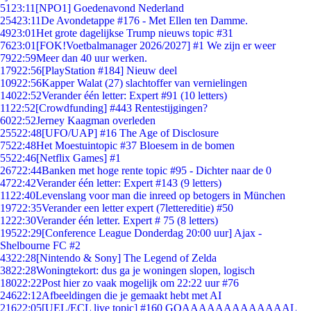
51
23:11
[NPO1] Goedenavond Nederland
254
23:11
De Avondetappe #176 - Met Ellen ten Damme.
49
23:01
Het grote dagelijkse Trump nieuws topic #31
76
23:01
[FOK!Voetbalmanager 2026/2027] #1 We zijn er weer
79
22:59
Meer dan 40 uur werken.
179
22:56
[PlayStation #184] Nieuw deel
109
22:56
Kapper Walat (27) slachtoffer van vernielingen
140
22:52
Verander één letter: Expert #91 (10 letters)
11
22:52
[Crowdfunding] #443 Rentestijgingen?
60
22:52
Jerney Kaagman overleden
255
22:48
[UFO/UAP] #16 The Age of Disclosure
75
22:48
Het Moestuintopic #37 Bloesem in de bomen
55
22:46
[Netflix Games] #1
267
22:44
Banken met hoge rente topic #95 - Dichter naar de 0
47
22:42
Verander één letter: Expert #143 (9 letters)
11
22:40
Levenslang voor man die inreed op betogers in München
197
22:35
Verander een letter expert (7lettereditie) #50
12
22:30
Verander één letter. Expert # 75 (8 letters)
195
22:29
[Conference League Donderdag 20:00 uur] Ajax -
Shelbourne FC #2
43
22:28
[Nintendo & Sony] The Legend of Zelda
38
22:28
Woningtekort: dus ga je woningen slopen, logisch
180
22:22
Post hier zo vaak mogelijk om 22:22 uur #76
246
22:12
Afbeeldingen die je gemaakt hebt met AI
216
22:05
[UEL/ECL live topic] #160 GOAAAAAAAAAAAAAL