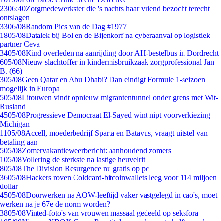
23
06:40
Zorgmedewerkster die 's nachts haar vriend bezocht terecht
ontslagen
33
06/08
Random Pics van de Dag #1977
18
05/08
Datalek bij Bol en de Bijenkorf na cyberaanval op logistiek
partner Ceva
34
05/08
Kind overleden na aanrijding door AH-bestelbus in Dordrecht
6
05/08
Nieuw slachtoffer in kindermisbruikzaak zorgprofessional Jan
B. (66)
3
05/08
Geen Qatar en Abu Dhabi? Dan eindigt Formule 1-seizoen
mogelijk in Europa
5
05/08
Litouwen vindt opnieuw migrantentunnel onder grens met Wit-
Rusland
45
05/08
Progressieve Democraat El-Sayed wint nipt voorverkiezing
Michigan
11
05/08
Accell, moederbedrijf Sparta en Batavus, vraagt uitstel van
betaling aan
5
05/08
Zomervakantieweerbericht: aanhoudend zomers
1
05/08
Vollering de sterkste na lastige heuvelrit
8
05/08
The Division Resurgence nu gratis op pc
36
05/08
Hackers roven Coldcard-bitcoinwallets leeg voor 114 miljoen
dollar
45
05/08
Doorwerken na AOW-leeftijd vaker vastgelegd in cao's, moet
werken na je 67e de norm worden?
38
05/08
Vinted-foto's van vrouwen massaal gedeeld op seksfora