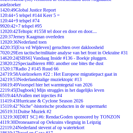
asielzoeker
14
20:49
Global Justice Report
1
20:44
+5 telspel #144 Keer 5 =
1
20:44
+9 telspel #74
99
20:42
+7 telspel #95
120
20:42
Teltopic #1558 tel door en door en door....
2
20:37
Jerney Kaagman overleden
120
20:36
Nederland toen
42
20:35
[Eva vd Wijdeven] geruchten over dakloosheid
70
20:29
Een tactische/militaire analyse van het front in Oekraïne #31
146
20:24
[SBS6] Vandaag Inside #136 - Boekje pluggen.
238
20:22
Speciaalbieren #80: another one bites the dust
15
20:17
Radio 2 #145 Ruud 66
247
19:58
Asielzoekers #22 : Het Europese migratiepact gaat in
242
19:53
Nederlandstalige muziektopic #13
166
19:49
Voorspel hier het warmtegetal van 2026
22
19:45
[Dagboek] Mijn struggles in het dagelijks leven
65
19:44
Afvallen met injecties #4
114
19:43
Hurricane & Cyclone Season 2026
151
19:42
"Niche"-historische producten in de supermarkt
265
19:31
Duitse Muziek #2
132
19:30
[DRT SC] #6: RendacGoden sponsored by TONZON
41
19:30
Droneaanval op Oekrains vliegtuig in Leipzig
221
19:24
Nederland stevent af op watertekort
186
19:17
Israel en Gaza #17