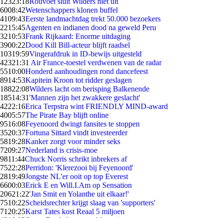
123
23:18
Rouvoet sluit Wilders niet uit
60
08:42
Wetenschappers klonen buffel
41
09:43
Eerste landmachtdag trekt 50.000 bezoekers
22
15:45
Agenten en indianen dood na geweld Peru
32
10:53
Frank Rijkaard: Enorme uitdaging
39
00:22
Dood Kill Bill-acteur blijft raadsel
103
19:59
Vingerafdruk in ID-bewijs uitgesteld
423
21:31
Air France-toestel verdwenen van de radar
55
10:00
Honderd aanhoudingen rond dancefeest
89
14:53
Kapitein Kroon tot ridder geslagen
188
22:08
Wilders lacht om berisping Balkenende
185
14:31
'Mannen zijn het zwakkere geslacht'
42
22:16
Erica Terpstra wint FRIENDLY MIND-award
40
05:57
The Pirate Bay blijft online
95
16:08
Feyenoord dwingt fansites te stoppen
35
20:37
Fortuna Sittard vindt investeerder
58
19:28
Kanker zorgt voor minder seks
72
09:27
Nederland is crisis-moe
98
11:44
Chuck Norris schrikt inbrekers af
75
22:28
Perridon: 'Klerezooi bij Feyenoord'
28
19:49
Jongste NL'er ooit op top Everest
66
00:03
Erick E en Will.I.Am op Sensation
206
21:22
'Jan Smit en Yolanthe uit elkaar!'
75
10:22
Scheidsrechter krijgt slaag van 'supporters'
71
20:25
Karst Tates kost Reaal 5 miljoen