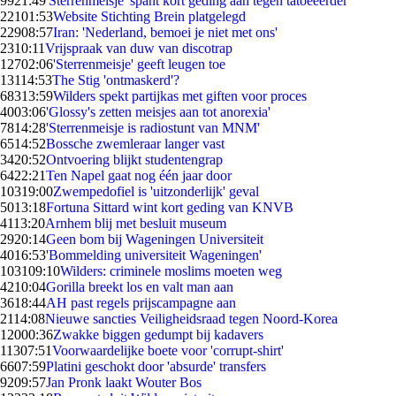
99
21:49
'Sterrenmeisje' spant kort geding aan tegen tatoeëerder
221
01:53
Website Stichting Brein platgelegd
229
08:57
Iran: 'Nederland, bemoei je niet met ons'
23
10:11
Vrijspraak van duw van discotrap
127
02:06
'Sterrenmeisje' geeft leugen toe
131
14:53
The Stig 'ontmaskerd'?
683
13:59
Wilders spekt partijkas met giften voor proces
40
03:06
'Glossy's zetten meisjes aan tot anorexia'
78
14:28
'Sterrenmeisje is radiostunt van MNM'
65
14:52
Bossche zwemleraar langer vast
34
20:52
Ontvoering blijkt studentengrap
64
22:21
Ten Napel gaat nog één jaar door
103
19:00
Zwempedofiel is 'uitzonderlijk' geval
50
13:18
Fortuna Sittard wint kort geding van KNVB
41
13:20
Arnhem blij met besluit museum
29
20:14
Geen bom bij Wageningen Universiteit
40
16:53
'Bommelding universiteit Wageningen'
1031
09:10
Wilders: criminele moslims moeten weg
42
10:04
Gorilla breekt los en valt man aan
36
18:44
AH past regels prijscampagne aan
21
14:08
Nieuwe sancties Veiligheidsraad tegen Noord-Korea
120
00:36
Zwakke biggen gedumpt bij kadavers
113
07:51
Voorwaardelijke boete voor 'corrupt-shirt'
66
07:59
Platini geschokt door 'absurde' transfers
92
09:57
Jan Pronk laakt Wouter Bos