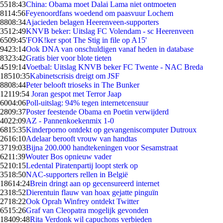
55
18:43
China: Obama moet Dalai Lama niet ontmoeten
81
14:56
Feyenoordfans woedend om paasvuur Lochem
88
08:34
Ajacieden belagen Heerenveen-supporters
35
12:49
KNVB beker: Uitslag FC Volendam - sc Heerenveen
65
09:45
'FOK!ker spot The Stig in file op A15'
94
23:14
Ook DNA van onschuldigen vanaf heden in database
83
23:42
Gratis bier voor blote tieten
45
19:14
Voetbal: Uitslag KNVB beker FC Twente - NAC Breda
185
10:35
Kabinetscrisis dreigt om JSF
88
08:44
Peter belooft trioseks in The Bunker
121
19:54
Joran gespot met Terror Jaap
60
04:06
Poll-uitslag: 94% tegen internetcensuur
28
09:37
Poster feestende Obama en Poetin verwijderd
40
22:09
AZ - Pannenkoekenmix 1-0
68
15:35
Kinderporno ontdekt op gevangeniscomputer Dutroux
26
16:10
Adelaar berooft vrouw van handtas
37
19:03
Bijna 200.000 handtekeningen voor Sesamstraat
62
11:39
Wouter Bos opnieuw vader
52
10:15
Ledental Piratenpartij loopt sterk op
35
18:50
NAC-supporters rellen in België
186
14:24
Brein dringt aan op gecensureerd internet
23
18:52
Dierentuin flauw van hoax gejatte pinguïn
27
18:22
Ook Oprah Winfrey ontdekt Twitter
65
15:26
Graf van Cleopatra mogelijk gevonden
184
09:48
Rita Verdonk wil capuchons verbieden