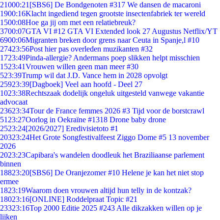
210
00:21
[SBS6] De Bondgenoten #317 We dansen de macaroni
19
00:16
Klacht ingediend tegen grootste insectenfabriek ter wereld
15
00:08
Hoe ga jij om met een relatiebreuk?
37
00:07
GTA VI #12 GTA VI Extended look 27 Augustus Netflix/YT
69
00:06
Migranten breken door grens naar Ceuta in Spanje,l #10
274
23:56
Post hier pas overleden muzikanten #32
17
23:49
Pinda-allergie? Andermans poep slikken helpt misschien
15
23:41
Vrouwen willen geen man meer #30
5
23:39
Trump wil dat J.D. Vance hem in 2028 opvolgt
259
23:39
[Dagboek] Veel aan hoofd - Deel 27
10
23:38
Rechtszaak dodelijk ongeluk uitgesteld vanwege vakantie
advocaat
236
23:34
Tour de France femmes 2026 #3 Tijd voor de borstcrawl
51
23:27
Oorlog in Oekraïne #1318 Drone baby drone
25
23:24
[2026/2027] Eredivisietoto #1
203
23:24
Het Grote Songfestivalfeest Ziggo Dome #5 13 november
2026
20
23:23
Capibara's wandelen doodleuk het Braziliaanse parlement
binnen
188
23:20
[SBS6] De Oranjezomer #10 Helene je kan het niet stop
ermee
18
23:19
Waarom doen vrouwen altijd hun telly in de kontzak?
180
23:16
[ONLINE] Roddelpraat Topic #21
233
23:16
Top 2000 Editie 2025 #243 Alle dikzakken willen op je
lijken