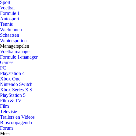
Sport
Voetbal
Formule 1
Autosport
Tennis
Wielrennen
Schaatsen
Wintersporten
Managerspelen
Voetbalmanager
Formule 1-manager
Games
PC
Playstation 4
Xbox One
Nintendo Switch
Xbox Series X|S
PlayStation 5
Film & TV
Film
Televisie
Trailers en Videos
Bioscoopagenda
Forum
Meer