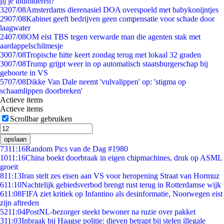
jij je intimideren?
32
07/08
Amsterdams dierenasiel DOA overspoeld met babykonijntjes
29
07/08
Kabinet geeft bedrijven geen compensatie voor schade door
laagwater
24
07/08
OM eist TBS tegen verwarde man die agenten stak met
aardappelschilmesje
30
07/08
Tropische hitte keert zondag terug met lokaal 32 graden
30
07/08
Trump grijpt weer in op automatisch staatsburgerschap bij
geboorte in VS
57
07/08
Dikke Van Dale neemt 'vulvalippen' op: 'stigma op
schaamlippen doorbreken'
Actieve items
Actieve items
Scrollbar gebruiken
opslaan
73
11:16
Random Pics van de Dag #1980
10
11:16
China boekt doorbraak in eigen chipmachines, druk op ASML
groeit
8
11:13
Iran stelt zes eisen aan VS voor heropening Straat van Hormuz
6
11:10
Nachtelijk gebiedsverbod brengt rust terug in Rotterdamse wijk
6
11:08
FIFA ziet kritiek op Infantino als desinformatie, Noorwegen eist
zijn aftreden
52
11:04
PostNL-bezorger steekt bewoner na ruzie over pakket
3
11:03
Inbraak bij Haagse politie: dieven betrapt bij stelen illegale