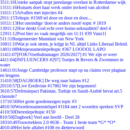
35
11:16
Unieke aanpak stopt jarenlange overlast in Rotterdamse wijk
131
11:16
Huisarts doet haar werk onder invloed van alcohol
116
11:15
Afvallen met injecties #4
29
11:15
Teltopic #1569 tel door en door en door....
101
11:13
Het oneindige 'doet-ie anders nooit'-topic # 1819
130
11:12
Hoe denkt God echt over homo-seksualiteit? deel 4
129
11:12
Post hier zo vaak mogelijk om 11:11 #39 Vanz11
5
11:11
Burgemeester Mamdani van New York
168
11:10
Wat je ook stemt, je krijgt in NL altijd Links Liberaal Beleid.
140
11:08
Meisjesnamenlepeltopic #367 LOOOOL LAPO
114
11:07
[FOK!Voetbalmanager 2026/2027] #1 We zijn er weer
44
11:04
[INFLUENCERS #297] Toetjes & Bevers & Zwemmen in
water
146
11:01
Jonge Cambridge professor stapt op na claims over plagiaat
en leugens
114
10:58
[DAGBOEK] De weg naar balans #12
201
10:57
[Live Eredivisie #1786] We zijn begonnen!
36
10:57
Defensiepact Pakistan, Turkije en Saudi-Arabië bevat art.5
clausule?
137
10:50
Het grote goedemorgen topic #3
48
10:50
Woordensamenstelspel #1184 met 2 woorden spreken SVP
41
10:50
Dierenlepeltopic #150
8
10:50
[Dagboek] Veel aan hoofd - Deel 28
183
10:49
Touwtrekken 2.0 #636 - Team 1 beste team *G* *O*
40
10:49
Het hele alfabet #108 en 4letterwoord