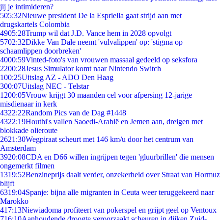
jij je intimideren?
5
05:32
Nieuwe president De la Espriella gaat strijd aan met
drugskartels Colombia
49
05:28
Trump wil dat J.D. Vance hem in 2028 opvolgt
57
02:32
Dikke Van Dale neemt 'vulvalippen' op: 'stigma op
schaamlippen doorbreken'
40
00:59
Vinted-foto's van vrouwen massaal gedeeld op seksfora
22
00:28
Jesus Simulator komt naar Nintendo Switch
1
00:25
Uitslag AZ - ADO Den Haag
3
00:07
Uitslag NEC - Telstar
12
00:05
Vrouw krijgt 30 maanden cel voor afpersing 12-jarige
misdienaar in kerk
43
22:22
Random Pics van de Dag #1448
43
22:19
Houthi's vallen Saoedi-Arabië en Jemen aan, dreigen met
blokkade olieroute
26
21:30
Wegpiraat scheurt met 146 km/u door het centrum van
Amsterdam
39
20:08
CDA en D66 willen ingrijpen tegen 'gluurbrillen' die mensen
ongemerkt filmen
13
19:52
Benzineprijs daalt verder, onzekerheid over Straat van Hormuz
blijft
63
19:04
Spanje: bijna alle migranten in Ceuta weer teruggekeerd naar
Marokko
4
17:13
Niewiadoma profiteert van pokerspel en grijpt geel op Ventoux
7
16:10
Aanhoudende droogte veroorzaakt scheuren in dijken Zuid-