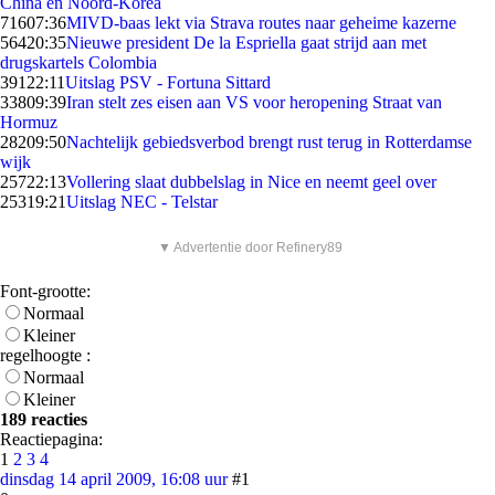
China en Noord-Korea
716
07:36
MIVD-baas lekt via Strava routes naar geheime kazerne
564
20:35
Nieuwe president De la Espriella gaat strijd aan met
drugskartels Colombia
391
22:11
Uitslag PSV - Fortuna Sittard
338
09:39
Iran stelt zes eisen aan VS voor heropening Straat van
Hormuz
282
09:50
Nachtelijk gebiedsverbod brengt rust terug in Rotterdamse
wijk
257
22:13
Vollering slaat dubbelslag in Nice en neemt geel over
253
19:21
Uitslag NEC - Telstar
▼ Advertentie door Refinery89
Font-grootte:
Normaal
Kleiner
regelhoogte :
Normaal
Kleiner
189 reacties
Reactiepagina:
1
2
3
4
dinsdag 14 april 2009, 16:08 uur
#1