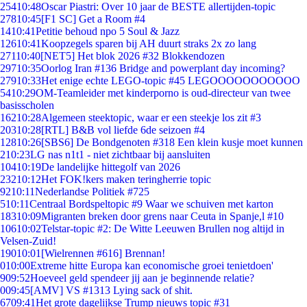
254
10:48
Oscar Piastri: Over 10 jaar de BESTE allertijden-topic
278
10:45
[F1 SC] Get a Room #4
14
10:41
Petitie behoud npo 5 Soul & Jazz
126
10:41
Koopzegels sparen bij AH duurt straks 2x zo lang
271
10:40
[NET5] Het blok 2026 #32 Blokkendozen
297
10:35
Oorlog Iran #136 Bridge and powerplant day incoming?
279
10:33
Het enige echte LEGO-topic #45 LEGOOOOOOOOOOO
54
10:29
OM-Teamleider met kinderporno is oud-directeur van twee
basisscholen
162
10:28
Algemeen steektopic, waar er een steekje los zit #3
203
10:28
[RTL] B&B vol liefde 6de seizoen #4
128
10:26
[SBS6] De Bondgenoten #318 Een klein kusje moet kunnen
2
10:23
LG nas n1t1 - niet zichtbaar bij aansluiten
104
10:19
De landelijke hittegolf van 2026
232
10:12
Het FOK!kers maken teringherrie topic
92
10:11
Nederlandse Politiek #725
5
10:11
Centraal Bordspeltopic #9 Waar we schuiven met karton
183
10:09
Migranten breken door grens naar Ceuta in Spanje,l #10
106
10:02
Telstar-topic #2: De Witte Leeuwen Brullen nog altijd in
Velsen-Zuid!
190
10:01
[Wielrennen #616] Brennan!
0
10:00
Extreme hitte Europa kan economische groei tenietdoen'
9
09:52
Hoeveel geld spendeer jij aan je beginnende relatie?
0
09:45
[AMV] VS #1313 Lying sack of shit.
67
09:41
Het grote dagelijkse Trump nieuws topic #31