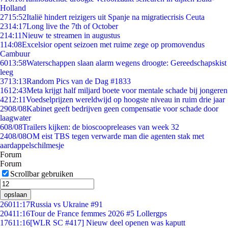
Holland
27
15:52
Italië hindert reizigers uit Spanje na migratiecrisis Ceuta
23
14:17
Long live the 7th of October
2
14:11
Nieuw te streamen in augustus
1
14:08
Excelsior opent seizoen met ruime zege op promovendus
Cambuur
60
13:58
Waterschappen slaan alarm wegens droogte: Gereedschapskist
leeg
37
13:13
Random Pics van de Dag #1833
16
12:43
Meta krijgt half miljard boete voor mentale schade bij jongeren
42
12:11
Voedselprijzen wereldwijd op hoogste niveau in ruim drie jaar
29
08/08
Kabinet geeft bedrijven geen compensatie voor schade door
laagwater
6
08/08
Trailers kijken: de bioscoopreleases van week 32
24
08/08
OM eist TBS tegen verwarde man die agenten stak met
aardappelschilmesje
Forum
Forum
Scrollbar gebruiken
opslaan
260
11:17
Russia vs Ukraine #91
204
11:16
Tour de France femmes 2026 #5 Lollergps
176
11:16
[WLR SC #417] Nieuw deel openen was kaputt