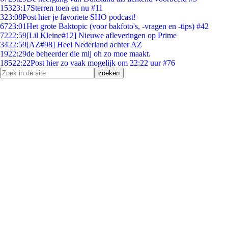
153
23:17
Sterren toen en nu #11
3
23:08
Post hier je favoriete SHO podcast!
67
23:01
Het grote Baktopic (voor bakfoto's, -vragen en -tips) #42
72
22:59
[Lil Kleine#12] Nieuwe afleveringen op Prime
34
22:59
[AZ#98] Heel Nederland achter AZ
19
22:29
de beheerder die mij oh zo moe maakt.
185
22:22
Post hier zo vaak mogelijk om 22:22 uur #76