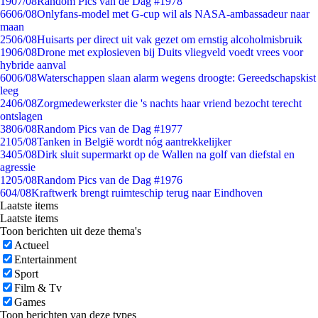
19
07/08
Random Pics van de Dag #1978
66
06/08
Onlyfans-model met G-cup wil als NASA-ambassadeur naar
maan
25
06/08
Huisarts per direct uit vak gezet om ernstig alcoholmisbruik
19
06/08
Drone met explosieven bij Duits vliegveld voedt vrees voor
hybride aanval
60
06/08
Waterschappen slaan alarm wegens droogte: Gereedschapskist
leeg
24
06/08
Zorgmedewerkster die 's nachts haar vriend bezocht terecht
ontslagen
38
06/08
Random Pics van de Dag #1977
21
05/08
Tanken in België wordt nóg aantrekkelijker
34
05/08
Dirk sluit supermarkt op de Wallen na golf van diefstal en
agressie
12
05/08
Random Pics van de Dag #1976
6
04/08
Kraftwerk brengt ruimteschip terug naar Eindhoven
Laatste items
Laatste items
Toon berichten uit deze thema's
Actueel
Entertainment
Sport
Film & Tv
Games
Toon berichten van deze types