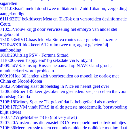
sigaretten
75
11:03
Israël meldt dood twee militairen in Zuid-Libanon, vergelding
aangekondigd
61
11:03
EU bekritiseert Meta en TikTok om verspreiden desinformatie
Ceuta
7
10:53
Vrouw krijgt door verwisseling het embryo van ander stel
ingebracht
13
10:53
MIVD-baas lekt via Strava routes naar geheime kazerne
37
10:45
XR blokkeert A12 ruim twee uur, agent gebeten bij
aanhouding
10
10:23
Uitslag PSV - Fortuna Sittard
11
10:06
Geen 'happy end' bij seksdate via Kinky.nl
49
09:54
VS: kans op Russische aanval op NAVO-land groeit,
munitietekort wordt probleem
8
09:19
Hoe 30 landen zich voorbereiden op mogelijke oorlog met
China en Noord-Korea
3
08:25
Vollering slaat dubbelslag in Nice en neemt geel over
12
08:24
Broer 135 keer gestoken en gesneden: zes jaar cel en tbs voor
doodslag Gouda
31
08:18
Britney Spears: "Ik geloof dat ik heb gefaald als moeder"
21
08:17
RIVM vindt PFAS in al de geteste moedermelk, borstvoeding
blijft advies
16
07:42
VrijMiBabes #316 (not very sfw!)
32
07:20
Amsterdams dierenasiel DOA overspoeld met babykonijntjes
71
06:36
Meer agressie tegen een andersluidende politieke mening, laat