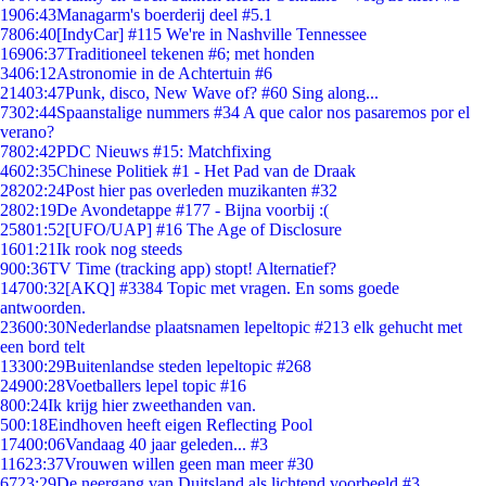
19
06:43
Managarm's boerderij deel #5.1
78
06:40
[IndyCar] #115 We're in Nashville Tennessee
169
06:37
Traditioneel tekenen #6; met honden
34
06:12
Astronomie in de Achtertuin #6
214
03:47
Punk, disco, New Wave of? #60 Sing along...
73
02:44
Spaanstalige nummers #34 A que calor nos pasaremos por el
verano?
78
02:42
PDC Nieuws #15: Matchfixing
46
02:35
Chinese Politiek #1 - Het Pad van de Draak
282
02:24
Post hier pas overleden muzikanten #32
28
02:19
De Avondetappe #177 - Bijna voorbij :(
258
01:52
[UFO/UAP] #16 The Age of Disclosure
16
01:21
Ik rook nog steeds
9
00:36
TV Time (tracking app) stopt! Alternatief?
147
00:32
[AKQ] #3384 Topic met vragen. En soms goede
antwoorden.
236
00:30
Nederlandse plaatsnamen lepeltopic #213 elk gehucht met
een bord telt
133
00:29
Buitenlandse steden lepeltopic #268
249
00:28
Voetballers lepel topic #16
8
00:24
Ik krijg hier zweethanden van.
5
00:18
Eindhoven heeft eigen Reflecting Pool
174
00:06
Vandaag 40 jaar geleden... #3
116
23:37
Vrouwen willen geen man meer #30
67
23:29
De neergang van Duitsland als lichtend voorbeeld #3