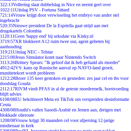
3
22:13
Vollering slaat dubbelslag in Nice en neemt geel over
10
22:11
Uitslag PSV - Fortuna Sittard
7
21:14
Vrouw krijgt door verwisseling het embryo van ander stel
ingebracht
5
20:35
Nieuwe president De la Espriella gaat strijd aan met
drugskartels Colombia
11
20:11
Geen 'happy end' bij seksdate via Kinky.nl
37
19:57
XR blokkeert A12 ruim twee uur, agent gebeten bij
aanhouding
3
19:21
Uitslag NEC - Telstar
22
15:00
Jesus Simulator komt naar Nintendo Switch
31
13:26
Britney Spears: "Ik geloof dat ik heb gefaald als moeder"
49
12:42
VS: kans op Russische aanval op NAVO-land groeit,
munitietekort wordt probleem
12
12:28
Broer 135 keer gestoken en gesneden: zes jaar cel en tbs voor
doodslag Gouda
21
12:17
RIVM vindt PFAS in al de geteste moedermelk, borstvoeding
blijft advies
61
08/08
EU bekritiseert Meta en TikTok om verspreiden desinformatie
Ceuta
43
08/08
Houthi's vallen Saoedi-Arabië en Jemen aan, dreigen met
blokkade olieroute
12
08/08
Vrouw krijgt 30 maanden cel voor afpersing 12-jarige
misdienaar in kerk
52
08/08
PostNL-bezorger steekt bewoner na ruzie over pakket