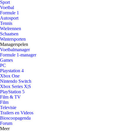
Sport
Voetbal
Formule 1
Autosport
Tennis
Wielrennen
Schaatsen
Wintersporten
Managerspelen
Voetbalmanager
Formule 1-manager
Games
PC
Playstation 4
Xbox One
Nintendo Switch
Xbox Series X|S
PlayStation 5
Film & TV
Film
Televisie
Trailers en Videos
Bioscoopagenda
Forum
Meer