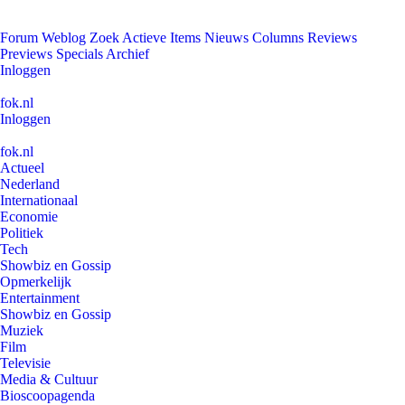
Forum
Weblog
Zoek
Actieve Items
Nieuws
Columns
Reviews
Previews
Specials
Archief
Inloggen
fok.nl
Inloggen
fok.nl
Actueel
Nederland
Internationaal
Economie
Politiek
Tech
Showbiz en Gossip
Opmerkelijk
Entertainment
Showbiz en Gossip
Muziek
Film
Televisie
Media & Cultuur
Bioscoopagenda