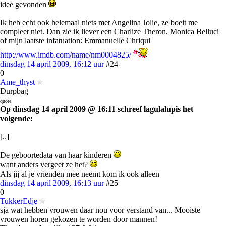
idee gevonden
Ik heb echt ook helemaal niets met Angelina Jolie, ze boeit me
compleet niet. Dan zie ik liever een Charlize Theron, Monica Belluci
of mijn laatste infatuation: Emmanuelle Chriqui
http://www.imdb.com/name/nm0004825/
dinsdag 14 april 2009, 16:12 uur
#24
0
Ame_thyst
Durpbag
quote:
Op dinsdag 14 april 2009 @ 16:11 schreef lagulalupis het
volgende:
[..]
De geboortedata van haar kinderen
want anders vergeet ze het?
Als jij al je vrienden mee neemt kom ik ook alleen
dinsdag 14 april 2009, 16:13 uur
#25
0
TukkerEdje
sja wat hebben vrouwen daar nou voor verstand van... Mooiste
vrouwen horen gekozen te worden door mannen!