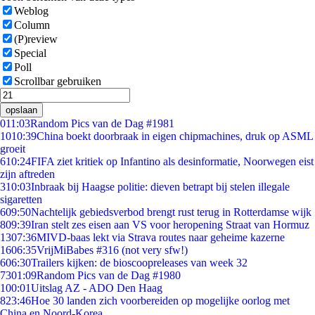
Weblog
Column
(P)review
Special
Poll
Scrollbar gebruiken
opslaan
0
11:03
Random Pics van de Dag #1981
10
10:39
China boekt doorbraak in eigen chipmachines, druk op ASML
groeit
6
10:24
FIFA ziet kritiek op Infantino als desinformatie, Noorwegen eist
zijn aftreden
3
10:03
Inbraak bij Haagse politie: dieven betrapt bij stelen illegale
sigaretten
6
09:50
Nachtelijk gebiedsverbod brengt rust terug in Rotterdamse wijk
8
09:39
Iran stelt zes eisen aan VS voor heropening Straat van Hormuz
13
07:36
MIVD-baas lekt via Strava routes naar geheime kazerne
16
06:35
VrijMiBabes #316 (not very sfw!)
6
06:30
Trailers kijken: de bioscoopreleases van week 32
73
01:09
Random Pics van de Dag #1980
1
00:01
Uitslag AZ - ADO Den Haag
8
23:46
Hoe 30 landen zich voorbereiden op mogelijke oorlog met
China en Noord-Korea