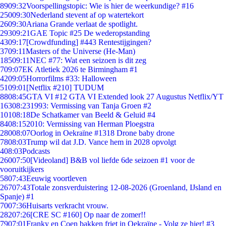
89
09:32
Voorspellingstopic: Wie is hier de weerkundige? #16
250
09:30
Nederland stevent af op watertekort
26
09:30
Ariana Grande verlaat de spotlight.
293
09:21
GAE Topic #25 De wederopstanding
43
09:17
[Crowdfunding] #443 Rentestijgingen?
37
09:11
Masters of the Universe (He-Man)
185
09:11
NEC #77: Wat een seizoen is dit zeg
7
09:07
EK Atletiek 2026 te Birmingham #1
42
09:05
Horrorfilms #33: Halloween
51
09:01
[Netflix #210] TUDUM
88
08:45
GTA VI #12 GTA VI Extended look 27 Augustus Netflix/YT
163
08:23
1993: Vermissing van Tanja Groen #2
101
08:18
De Schatkamer van Beeld & Geluid #4
84
08:15
2010: Vermissing van Herman Ploegstra
280
08:07
Oorlog in Oekraïne #1318 Drone baby drone
78
08:03
Trump wil dat J.D. Vance hem in 2028 opvolgt
4
08:03
Podcasts
260
07:50
[Videoland] B&B vol liefde 6de seizoen #1 voor de
vooruitkijkers
58
07:43
Eeuwig voortleven
267
07:43
Totale zonsverduistering 12-08-2026 (Groenland, IJsland en
Spanje) #1
70
07:36
Huisarts verkracht vrouw.
282
07:26
[CRE SC #160] Op naar de zomer!!
79
07:01
Franky en Coen bakken friet in Oekraïne - Volg ze hier! #3