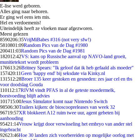
E-lise werd geboren.
Alles ging naar behoren.
Er ging wel eens iets mis.
Hel en verdoemenis!
Uiteindelijk heeft ze vloeken maar afgezworen.
Meest gelezen
85902
06:35
VrijMiBabes #316 (not very sfw!)
58108
01:09
Random Pics van de Dag #1980
2004
11:03
Random Pics van de Dag #1981
1820
12:42
VS: kans op Russische aanval op NAVO-land groeit,
munitietekort wordt probleem
1766
13:26
Britney Spears: "Ik geloof dat ik heb gefaald als moeder"
1574
20:11
Geen 'happy end' bij seksdate via Kinky.nl
1315
12:28
Broer 135 keer gestoken en gesneden: zes jaar cel en tbs
voor doodslag Gouda
1101
12:17
RIVM vindt PFAS in al de geteste moedermelk,
borstvoeding blijft advies
1017
15:00
Jesus Simulator komt naar Nintendo Switch
985
06:30
Trailers kijken: de bioscoopreleases van week 32
967
19:57
XR blokkeert A12 ruim twee uur, agent gebeten bij
aanhouding
954
21:14
Vrouw krijgt door verwisseling het embryo van ander stel
ingebracht
926
23:46
Hoe 30 landen zich voorbereiden op mogelijke oorlog met