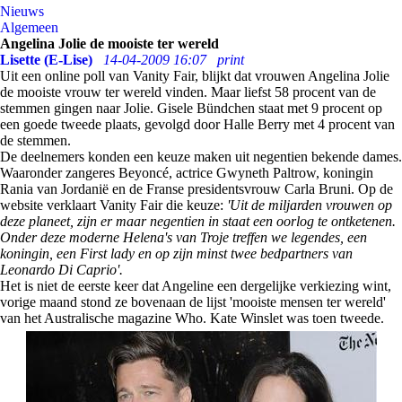
Nieuws
Algemeen
Angelina Jolie de mooiste ter wereld
Lisette (E-Lise)
14-04-2009 16:07
print
Uit een online poll van Vanity Fair, blijkt dat vrouwen Angelina Jolie
de mooiste vrouw ter wereld vinden. Maar liefst 58 procent van de
stemmen gingen naar Jolie. Gisele Bündchen staat met 9 procent op
een goede tweede plaats, gevolgd door Halle Berry met 4 procent van
de stemmen.
De deelnemers konden een keuze maken uit negentien bekende dames.
Waaronder zangeres Beyoncé, actrice Gwyneth Paltrow, koningin
Rania van Jordanië en de Franse presidentsvrouw Carla Bruni. Op de
website verklaart Vanity Fair die keuze:
'Uit de miljarden vrouwen op
deze planeet, zijn er maar negentien in staat een oorlog te ontketenen.
Onder deze moderne Helena's van Troje treffen we legendes, een
koningin, een First lady en op zijn minst twee bedpartners van
Leonardo Di Caprio'.
Het is niet de eerste keer dat Angeline een dergelijke verkiezing wint,
vorige maand stond ze bovenaan de lijst 'mooiste mensen ter wereld'
van het Australische magazine Who. Kate Winslet was toen tweede.