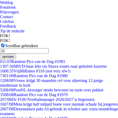
Weblog
Fotoboek
Prijsvragen
Contact
Colofon
Feedback
Tip de redactie
FOK!
FOK!
Scrollbar gebruiken
opslaan
0
11:03
Random Pics van de Dag #1981
13
07:36
MIVD-baas lekt via Strava routes naar geheime kazerne
16
06:35
VrijMiBabes #316 (not very sfw!)
73
01:09
Random Pics van de Dag #1980
12
08/08
Vrouw krijgt 30 maanden cel voor afpersing 12-jarige
misdienaar in kerk
52
08/08
PostNL-bezorger steekt bewoner na ruzie over pakket
35
08/08
Random Pics van de Dag #1979
2
07/08
De FOK!Voetbalmanager 2026/2027 is begonnen
16
07/08
Meta krijgt half miljard boete voor mentale schade bij jongeren
20
07/08
Denemarken pakt AI-gebruik in scholen aan: extra mondelinge
examens