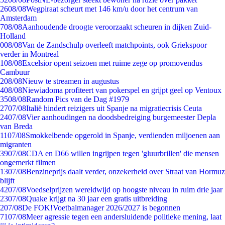
26
08/08
Wegpiraat scheurt met 146 km/u door het centrum van
Amsterdam
7
08/08
Aanhoudende droogte veroorzaakt scheuren in dijken Zuid-
Holland
0
08/08
Van de Zandschulp overleeft matchpoints, ook Griekspoor
verder in Montreal
1
08/08
Excelsior opent seizoen met ruime zege op promovendus
Cambuur
2
08/08
Nieuw te streamen in augustus
4
08/08
Niewiadoma profiteert van pokerspel en grijpt geel op Ventoux
35
08/08
Random Pics van de Dag #1979
27
07/08
Italië hindert reizigers uit Spanje na migratiecrisis Ceuta
24
07/08
Vier aanhoudingen na doodsbedreiging burgemeester Depla
van Breda
11
07/08
Smokkelbende opgerold in Spanje, verdienden miljoenen aan
migranten
39
07/08
CDA en D66 willen ingrijpen tegen 'gluurbrillen' die mensen
ongemerkt filmen
13
07/08
Benzineprijs daalt verder, onzekerheid over Straat van Hormuz
blijft
42
07/08
Voedselprijzen wereldwijd op hoogste niveau in ruim drie jaar
23
07/08
Quake krijgt na 30 jaar een gratis uitbreiding
2
07/08
De FOK!Voetbalmanager 2026/2027 is begonnen
71
07/08
Meer agressie tegen een andersluidende politieke mening, laat