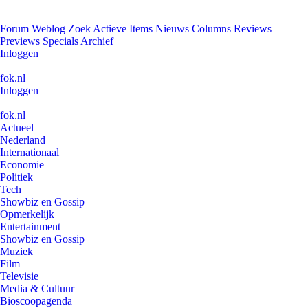
Forum
Weblog
Zoek
Actieve Items
Nieuws
Columns
Reviews
Previews
Specials
Archief
Inloggen
fok.nl
Inloggen
fok.nl
Actueel
Nederland
Internationaal
Economie
Politiek
Tech
Showbiz en Gossip
Opmerkelijk
Entertainment
Showbiz en Gossip
Muziek
Film
Televisie
Media & Cultuur
Bioscoopagenda