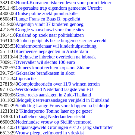
38
21:03
Noord-Koreanen riskeren leven voor portret leider
56
11:49
Losgeraakte trap eigendom gemeente Utrecht
43
00:06
Duitse politie zoekt piranha-killer
65
08:47
Lange Frans en Baas B. opgelicht
42
19:00
Argentijn vindt 37 kinderen genoeg
42
18:50
Google waarschuwt voor foute sites
19
14:10
Rusland op zoek naar politiekluizen
163
10:53
Cohen getipt als beste burgemeester ter wereld
20
23:53
Kindermoordenaar wil kinderhulpstichting
55
11:01
Roemeense nepagenten in Amsterdam
139
13:44
Belgische inbreker overleden na inbraak
70
09:17
Overvaller wil slechts 100 euro
57
09:55
Chinees koopt rechten kopstoot Zidane
39
17:54
Gekraakte brandkasten in sloot
12
12:34
Liposuctie
278
15:49
Complottheorieën over 11/9 winnen terrein
97
10:53
Werkloosheid Nederland laagste van EU
87
00:06
Grote reeks aanslagen in Zuid-Thailand
101
10:28
Mogelijk terreuraanslagen verijdeld in Duitsland
50
02:29
Schikking Lange Frans voor klappen na ijsblokje
123
13:12
'Kinderporno Tonino later op pc gezet'
133
00:15
Taalbeheersing Nederlanders slecht
66
00:38
Nederlandse vrouw op Sicilië vermoord
63
14:02
Uitgaansgeweld Groningen eist 27-jarig slachtoffer
65
13:29
Vrouw pleegt zelfmoord in vrieskist