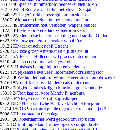
163
10:36
Speciaal nummerbord pedoseksuelen in VS
76
21:32
Roel Reiné maakt film met Steven Seagal
134
00:27
Leger Turkije 'bezorgd' om president
152
07:16
Jongeren breken in met nieuwe methode
136
18:49
Timmerman met 'verboden' wapens beboet
71
22:44
Boete voor Nederlandse bierbrouwers
63
02:22
Nederlandse hacker steelt de game Darkfall Online
66
22:55
Vuurwapen voor bewaker van tbs'er
10
12:29
Zwaar ongeluk nabij Utrecht
57
20:46
Dikste groep Amerikanen dijt snelste uit
54
21:55
Advocaat Holleeder wil proces onderbreken
55
10:34
Paashaas vol met wiet gevonden
65
19:51
Huisbaas betrapt bij treiteren studentes
62
21:17
Spijkenisse evalueert informatievoorziening stof
201
23:46
Wethouder legt trouwfunctie neer door homohuwelijk
36
16:18
Noord-Korea wil kinderen als onderpand
41
07:49
Frigide panda's krijgen kunstmatige inseminatie
163
10:24
Tien jaar cel voor Mandy Pijnenburg
102
20:34
Vliegen naar VS stuk goedkoper
98
12:16
De Nederlandsche Bank verkocht 54 ton goud
117
14:15
FOK!-user start petitie tegen vele reclame bij GP
50
08:30
Hema staat in de etalage
290
14:20
'Rotterdammer werd gedood om rap-battle'
54
15:16
Stripfilmpje kan Britney Spears voogdij kosten
105
21:11
'GSM verbieden voor kinderen onder de 16'