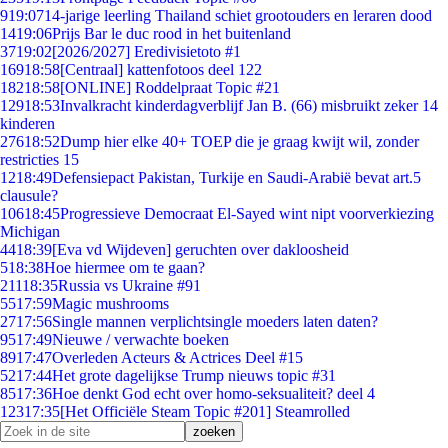
9
19:07
14-jarige leerling Thailand schiet grootouders en leraren dood
14
19:06
Prijs Bar le duc rood in het buitenland
37
19:02
[2026/2027] Eredivisietoto #1
169
18:58
[Centraal] kattenfotoos deel 122
182
18:58
[ONLINE] Roddelpraat Topic #21
129
18:53
Invalkracht kinderdagverblijf Jan B. (66) misbruikt zeker 14
kinderen
276
18:52
Dump hier elke 40+ TOEP die je graag kwijt wil, zonder
restricties 15
12
18:49
Defensiepact Pakistan, Turkije en Saudi-Arabië bevat art.5
clausule?
106
18:45
Progressieve Democraat El-Sayed wint nipt voorverkiezing
Michigan
44
18:39
[Eva vd Wijdeven] geruchten over dakloosheid
5
18:38
Hoe hiermee om te gaan?
211
18:35
Russia vs Ukraine #91
55
17:59
Magic mushrooms
27
17:56
Single mannen verplichtsingle moeders laten daten?
95
17:49
Nieuwe / verwachte boeken
89
17:47
Overleden Acteurs & Actrices Deel #15
52
17:44
Het grote dagelijkse Trump nieuws topic #31
85
17:36
Hoe denkt God echt over homo-seksualiteit? deel 4
123
17:35
[Het Officiële Steam Topic #201] Steamrolled