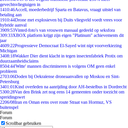
gevechtsvliegtuigen in
14
10:46
Accell, moederbedrijf Sparta en Batavus, vraagt uitstel van
betaling aan
19
10:44
Drone met explosieven bij Duits vliegveld voedt vrees voor
hybride aanval
39
09:53
Vinted-foto's van vrouwen massaal gedeeld op seksfora
3
09:33
XBOX platform krijgt zijn eigen "Platinum" achievements dit
jaar
46
09:22
Progressieve Democraat El-Sayed wint nipt voorverkiezing
Michigan
34
08:18
Wakker Dier dient klacht in tegen insectenfabriek Protix om
duurzaamheidsclaims
85
04:44
'Witte' mannen discrimineren is volgens OM geen enkel
probleem
27
03:06
Doden bij Oekraïense droneaanvallen op Moskou en Sint-
Petersburg
34
01:01
Kind overleden na aanrijding door AH-bestelbus in Dordrecht
53
00:28
Van den Brink zet nog eens 14 gemeenten onder toezicht om
spreidingswet
22
06/08
Iran en Oman eens over route Straat van Hormuz, VS
buitenspel
Forum
Forum
Scrollbar gebruiken