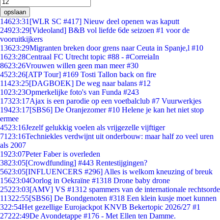
opslaan
146
23:31
[WLR SC #417] Nieuw deel openen was kaputt
249
23:29
[Videoland] B&B vol liefde 6de seizoen #1 voor de
vooruitkijkers
136
23:29
Migranten breken door grens naar Ceuta in Spanje,l #10
16
23:28
Centraal FC Utrecht topic #88 - #CorreiaIn
86
23:26
Vrouwen willen geen man meer #30
45
23:26
[ATP Tour] #169 Tosti Tallon back on fire
114
23:25
[DAGBOEK] De weg naar balans #12
10
23:23
Opmerkelijke foto's van Funda #243
173
23:17
Ajax is een parodie op een voetbalclub #7 Vuurwerkjes
194
23:17
[SBS6] De Oranjezomer #10 Helene je kan het niet stop
ermee
45
23:16
Jezelf gelukkig voelen als vrijgezelle vijftiger
71
23:16
Techniekles verdwijnt uit onderbouw: maar half zo veel uren
als 2007
19
23:07
Peter Faber is overleden
38
23:05
[Crowdfunding] #443 Rentestijgingen?
56
23:05
[INFLUENCERS #296] Alles is welkom kneuzing of breuk
156
23:04
Oorlog in Oekraïne #1318 Drone baby drone
252
23:03
[AMV] VS #1312 spammers van de internationale rechtsorde
113
22:55
[SBS6] De Bondgenoten #318 Een klein kusje moet kunnen
3
22:54
Het gezellige Eurojackpot KNVB Bekertopic 2026/27 #1
272
22:49
De Avondetappe #176 - Met Ellen ten Damme.