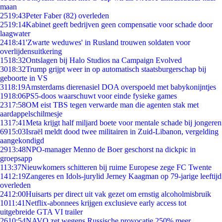
maan
25
19:43
Peter Faber (82) overleden
25
19:14
Kabinet geeft bedrijven geen compensatie voor schade door
laagwater
24
18:41
'Zwarte weduwes' in Rusland trouwen soldaten voor
overlijdensuitkering
15
18:32
Ontslagen bij Halo Studios na Campaign Evolved
30
18:32
Trump grijpt weer in op automatisch staatsburgerschap bij
geboorte in VS
31
18:19
Amsterdams dierenasiel DOA overspoeld met babykonijntjes
19
18:06
PS5-doos waarschuwt voor einde fysieke games
23
17:58
OM eist TBS tegen verwarde man die agenten stak met
aardappelschilmesje
13
17:41
Meta krijgt half miljard boete voor mentale schade bij jongeren
69
15:03
Israël meldt dood twee militairen in Zuid-Libanon, vergelding
aangekondigd
29
13:48
NPO-manager Menno de Boer geschorst na dickpic in
groepsapp
1
13:37
Nieuwkomers schitteren bij ruime Europese zege FC Twente
14
12:19
Zangeres en Idols-jurylid Jerney Kaagman op 79-jarige leeftijd
overleden
24
12:00
Huisarts per direct uit vak gezet om ernstig alcoholmisbruik
10
11:41
Netflix-abonnees krijgen exclusieve early access tot
uitgebreide GTA VI trailer
26
10:54
NAVO zet wegens Russische provocatie 250% meer