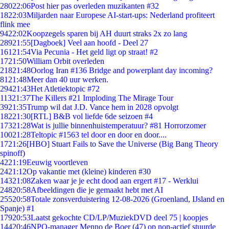
280
22:06
Post hier pas overleden muzikanten #32
18
22:03
Miljarden naar Europese AI-start-ups: Nederland profiteert
flink mee
94
22:02
Koopzegels sparen bij AH duurt straks 2x zo lang
289
21:55
[Dagboek] Veel aan hoofd - Deel 27
161
21:54
Via Pecunia - Het geld ligt op straat! #2
17
21:50
William Orbit overleden
218
21:48
Oorlog Iran #136 Bridge and powerplant day incoming?
81
21:48
Meer dan 40 uur werken.
294
21:43
Het Atletiektopic #72
113
21:37
The Killers #21 Imploding The Mirage Tour
39
21:35
Trump wil dat J.D. Vance hem in 2028 opvolgt
182
21:30
[RTL] B&B vol liefde 6de seizoen #4
173
21:28
Wat is jullie binnenhuistemperatuur? #81 Horrorzomer
100
21:28
Teltopic #1563 tel door en door en door....
17
21:26
[HBO] Stuart Fails to Save the Universe (Big Bang Theory
spinoff)
42
21:19
Eeuwig voortleven
24
21:12
Op vakantie met (kleine) kinderen #30
143
21:08
Zaken waar je je echt dood aan ergert #17 - Werklui
248
20:58
Afbeeldingen die je gemaakt hebt met AI
255
20:58
Totale zonsverduistering 12-08-2026 (Groenland, IJsland en
Spanje) #1
179
20:53
Laatst gekochte CD/LP/MuziekDVD deel 75 | koopjes
144
20:46
NPO-manager Menno de Boer (47) op non-actief stuurde