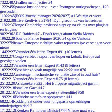
73
22:48
Afvallen met injecties #4
12
22:45
Spaanse kust onder vuur van Portugese oorlogsschepen: 120
gewonden
110
22:45
[FOK!Voetbalmanager 2026/2027] #1 We zijn er weer
219
22:38
[Live Eredivisie #1784] Dying seconds van het seizoen!
118
22:37
Jonge Cambridge professor stapt op na claims over plagiaat
en leugens
90
22:36
ARC Raiders #7 - Don’t forget about Stella Montis
196
22:29
Tour de France femmes 2026 #4 op de Ventoux
3
22:27
Nieuwe Europese richtlijn: vaker repareren ipv vervangen voor
nieuw
144
22:27
Verander één letter: Expert #91 (10 letters)
32
22:27
Congo verbiedt export van koper en kobalt, Europa zal
gevolgen voelen
51
22:23
Verander één letter: Expert #143 (9 letters)
182
22:22
Post hier zo vaak mogelijk om 22:22 uur #76
64
22:22
Aanbrengen mechanische ventilatie zinvol in oud huis?
16
22:21
Verander één letter. Expert # 75 (8 letters)
251
22:20
Asielzoekers #22 : Het Europese migratiepact gaat in
232
22:18
Israel en Gaza #17
201
22:16
Verander een letter expert (7lettereditie) #50
199
22:16
Politieke meme's en spotprenten #11
68
22:14
Roddelpraat onder vuur: ongepaste opmerkingen
minderjarigen deel 2
171
22:12
[Keuken Kampioen Divisie] #44 Vitesse mag weg