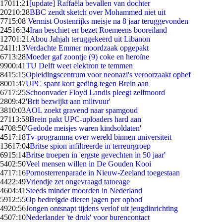
170
11:21
[update] Raffaëla bevallen van dochter
202
10:28
BBC zendt sketch over Mohammed niet uit
77
15:08
Vermist Oostenrijks meisje na 8 jaar teruggevonden
245
16:34
Iran beschiet en bezet Roemeens booreiland
127
01:21
Abou Jahjah teruggekeerd uit Libanon
24
11:13
Verdachte Emmer moordzaak opgepakt
67
13:28
Moeder gaf zoontje (9) coke en heroïne
99
00:41
TU Delft weet elektron te temmen
84
15:15
Opleidingscentrum voor neonazi's veroorzaakt ophef
80
01:47
UPC spant kort geding tegen Brein aan
67
17:25
Schoonvader Floyd Landis pleegt zelfmoord
28
09:42
'Brit bezwijkt aan miltvuur'
38
10:03
AOL zoekt gravend naar spamgoud
271
13:58
Brein pakt UPC-uploaders hard aan
47
08:50
'Gedode meisjes waren kindsoldaten'
45
17:18
Tv-programma over wereld binnen universiteit
136
17:04
Britse spion infiltreerde in terreurgroep
69
15:14
Britse troepen in 'ergste gevechten in 50 jaar'
54
02:50
Veel mensen willen in De Gouden Kooi
47
17:16
Pornosterrenparade in Nieuw-Zeeland toegestaan
44
22:49
Vriendje zet ongevraagd tatoeage
46
04:41
Steeds minder moorden in Nederland
59
12:55
Op bedreigde dieren jagen per opbod
49
20:56
Jongen ontsnapt tijdens verlof uit jeugdinrichting
45
07:10
Nederlander 'te druk' voor burencontact