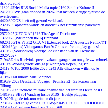
dick-pic rond
118
20:45
Het RLS Social Media-topic #160 Zonder Kolonel!!
241
20:39
Wie gaan er dood in 2026?Post met een vleugje cynisme de
overledenen.
44
20:30
GGZ heeft mij gezond verklaard.
23
20:29
Capibara's wandelen doodleuk het Braziliaanse parlement
binnen
257
20:25
[UFO/UAP] #16 The Age of Disclosure
137
20:20
[Wielrennen #616] Brennan!
68
20:15
GTA VI #12 GTA VI Extended look 27 Augustus Netflix/YT
10
20:13
[gratis] Videogames Part 9: Gratis en free-to-play games!
43
19:50
[Voorspellen] Voorspel de eindstand van de Eredivisie
2026/2027
7
19:48
Dries Roelvink spreekt vakantieganger aan om gele zwembroek
49
19:46
Woningtekort: dus ga je woningen slopen, logisch
241
19:46
Top 2000 Editie 2025 #243 Alle dikzakken willen op je
lijken
4
19:42
Last minute balie Schiphol
8
19:39
[2023] Australië: Voyager - Promise #2 - Ze komen naar
Tilburg
74
19:36
Een tactische/militaire analyse van het front in Oekraïne #31
148
19:32
[SBS6] Vandaag Inside #136 - Boekje pluggen.
5
19:29
Ik ga de fok-toto winnen dit jaar
273
19:25
Het enige echte LEGO-topic #45 LEGOOOOOOOOOOO
235
19:13
Frontpage Feedback Topic #60