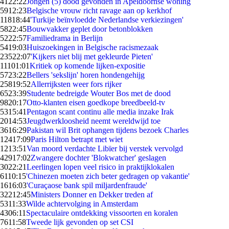
41
22:22
Jongen (5) dood gevonden in Apeldoornse woning
59
12:23
Belgische vrouw richt ravage aan op kerkhof
118
18:44
'Turkije beïnvloedde Nederlandse verkiezingen'
58
22:45
Bouwvakker geplet door betonblokken
52
22:57
Familiedrama in Berlijn
54
19:03
Huiszoekingen in Belgische racismezaak
235
22:07
'Kijkers niet blij met gekleurde Pieten'
111
01:01
Kritiek op komende lijken-expositie
57
23:22
Bellers 'sekslijn' horen hondengehijg
258
19:52
Allerrijksten weer fors rijker
65
23:39
Studente bedreigde Wouter Bos met de dood
98
20:17
Otto-klanten eisen goedkope breedbeeld-tv
53
15:41
Pentagon scant continu alle media inzake Irak
20
14:53
Jeugdwerkloosheid neemt wereldwijd toe
36
16:29
Pakistan wil Brit ophangen tijdens bezoek Charles
124
17:09
Paris Hilton betrapt met wiet
12
13:51
Van moord verdachte Libïer bij verstek vervolgd
429
17:02
Zwangere dochter 'Blokwatcher' geslagen
30
22:21
Leerlingen lopen veel risico in praktijklokalen
61
10:15
'Chinezen moeten zich beter gedragen op vakantie'
16
16:03
'Curaçaose bank spil miljardenfraude'
322
12:45
Ministers Donner en Dekker treden af
53
11:33
Wilde achtervolging in Amsterdam
43
06:11
Spectaculaire ontdekking vissoorten en koralen
76
11:58
Tweede lijk gevonden op set CSI