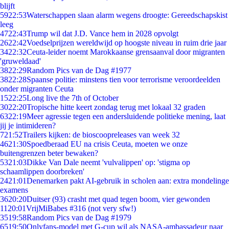
blijft
59
22:53
Waterschappen slaan alarm wegens droogte: Gereedschapskist
leeg
47
22:43
Trump wil dat J.D. Vance hem in 2028 opvolgt
26
22:42
Voedselprijzen wereldwijd op hoogste niveau in ruim drie jaar
34
22:32
Ceuta-leider noemt Marokkaanse grensaanval door migranten
'gruweldaad'
38
22:29
Random Pics van de Dag #1977
38
22:28
Spaanse politie: minstens tien voor terrorisme veroordeelden
onder migranten Ceuta
15
22:25
Long live the 7th of October
30
22:20
Tropische hitte keert zondag terug met lokaal 32 graden
63
22:19
Meer agressie tegen een andersluidende politieke mening, laat
jij je intimideren?
7
21:52
Trailers kijken: de bioscoopreleases van week 32
46
21:30
Spoedberaad EU na crisis Ceuta, moeten we onze
buitengrenzen beter bewaken?
53
21:03
Dikke Van Dale neemt 'vulvalippen' op: 'stigma op
schaamlippen doorbreken'
24
21:01
Denemarken pakt AI-gebruik in scholen aan: extra mondelinge
examens
36
20:20
Duitser (93) crasht met quad tegen boom, vier gewonden
11
20:01
VrijMiBabes #316 (not very sfw!)
35
19:58
Random Pics van de Dag #1979
65
19:50
Onlyfans-model met G-cup wil als NASA-ambassadeur naar