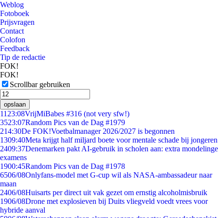
Weblog
Fotoboek
Prijsvragen
Contact
Colofon
Feedback
Tip de redactie
FOK!
FOK!
Scrollbar gebruiken
opslaan
11
23:08
VrijMiBabes #316 (not very sfw!)
35
23:07
Random Pics van de Dag #1979
2
14:30
De FOK!Voetbalmanager 2026/2027 is begonnen
13
09:40
Meta krijgt half miljard boete voor mentale schade bij jongeren
24
09:37
Denemarken pakt AI-gebruik in scholen aan: extra mondelinge
examens
19
00:45
Random Pics van de Dag #1978
65
06/08
Onlyfans-model met G-cup wil als NASA-ambassadeur naar
maan
24
06/08
Huisarts per direct uit vak gezet om ernstig alcoholmisbruik
19
06/08
Drone met explosieven bij Duits vliegveld voedt vrees voor
hybride aanval