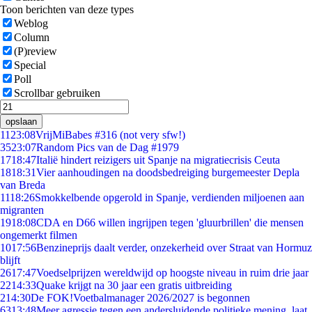
Toon berichten van deze types
Weblog
Column
(P)review
Special
Poll
Scrollbar gebruiken
opslaan
11
23:08
VrijMiBabes #316 (not very sfw!)
35
23:07
Random Pics van de Dag #1979
17
18:47
Italië hindert reizigers uit Spanje na migratiecrisis Ceuta
18
18:31
Vier aanhoudingen na doodsbedreiging burgemeester Depla
van Breda
11
18:26
Smokkelbende opgerold in Spanje, verdienden miljoenen aan
migranten
19
18:08
CDA en D66 willen ingrijpen tegen 'gluurbrillen' die mensen
ongemerkt filmen
10
17:56
Benzineprijs daalt verder, onzekerheid over Straat van Hormuz
blijft
26
17:47
Voedselprijzen wereldwijd op hoogste niveau in ruim drie jaar
22
14:33
Quake krijgt na 30 jaar een gratis uitbreiding
2
14:30
De FOK!Voetbalmanager 2026/2027 is begonnen
63
13:48
Meer agressie tegen een andersluidende politieke mening, laat