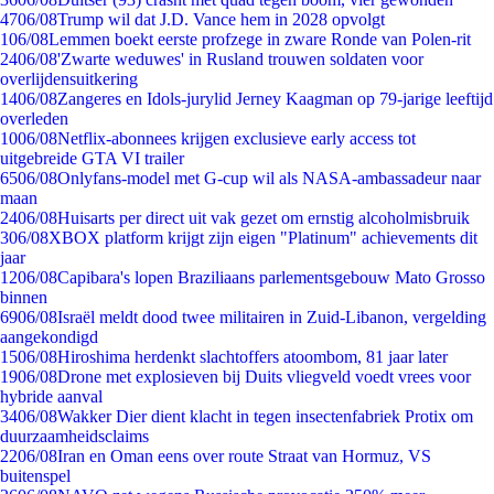
47
06/08
Trump wil dat J.D. Vance hem in 2028 opvolgt
1
06/08
Lemmen boekt eerste profzege in zware Ronde van Polen-rit
24
06/08
'Zwarte weduwes' in Rusland trouwen soldaten voor
overlijdensuitkering
14
06/08
Zangeres en Idols-jurylid Jerney Kaagman op 79-jarige leeftijd
overleden
10
06/08
Netflix-abonnees krijgen exclusieve early access tot
uitgebreide GTA VI trailer
65
06/08
Onlyfans-model met G-cup wil als NASA-ambassadeur naar
maan
24
06/08
Huisarts per direct uit vak gezet om ernstig alcoholmisbruik
3
06/08
XBOX platform krijgt zijn eigen "Platinum" achievements dit
jaar
12
06/08
Capibara's lopen Braziliaans parlementsgebouw Mato Grosso
binnen
69
06/08
Israël meldt dood twee militairen in Zuid-Libanon, vergelding
aangekondigd
15
06/08
Hiroshima herdenkt slachtoffers atoombom, 81 jaar later
19
06/08
Drone met explosieven bij Duits vliegveld voedt vrees voor
hybride aanval
34
06/08
Wakker Dier dient klacht in tegen insectenfabriek Protix om
duurzaamheidsclaims
22
06/08
Iran en Oman eens over route Straat van Hormuz, VS
buitenspel