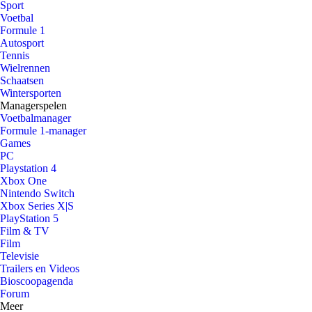
Sport
Voetbal
Formule 1
Autosport
Tennis
Wielrennen
Schaatsen
Wintersporten
Managerspelen
Voetbalmanager
Formule 1-manager
Games
PC
Playstation 4
Xbox One
Nintendo Switch
Xbox Series X|S
PlayStation 5
Film & TV
Film
Televisie
Trailers en Videos
Bioscoopagenda
Forum
Meer