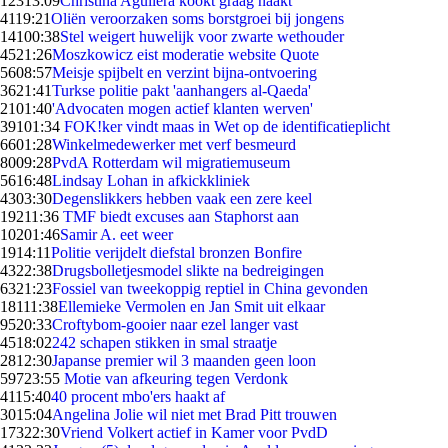
123
13:09
Christina Aguilera kookt graag naakt
41
19:21
Oliën veroorzaken soms borstgroei bij jongens
141
00:38
Stel weigert huwelijk voor zwarte wethouder
45
21:26
Moszkowicz eist moderatie website Quote
56
08:57
Meisje spijbelt en verzint bijna-ontvoering
36
21:41
Turkse politie pakt 'aanhangers al-Qaeda'
21
01:40
'Advocaten mogen actief klanten werven'
391
01:34
FOK!ker vindt maas in Wet op de identificatieplicht
66
01:28
Winkelmedewerker met verf besmeurd
80
09:28
PvdA Rotterdam wil migratiemuseum
56
16:48
Lindsay Lohan in afkickkliniek
43
03:30
Degenslikkers hebben vaak een zere keel
192
11:36
TMF biedt excuses aan Staphorst aan
102
01:46
Samir A. eet weer
19
14:11
Politie verijdelt diefstal bronzen Bonfire
43
22:38
Drugsbolletjesmodel slikte na bedreigingen
63
21:23
Fossiel van tweekoppig reptiel in China gevonden
181
11:38
Ellemieke Vermolen en Jan Smit uit elkaar
95
20:33
Croftybom-gooier naar ezel langer vast
45
18:02
242 schapen stikken in smal straatje
28
12:30
Japanse premier wil 3 maanden geen loon
597
23:55
Motie van afkeuring tegen Verdonk
41
15:40
40 procent mbo'ers haakt af
30
15:04
Angelina Jolie wil niet met Brad Pitt trouwen
173
22:30
Vriend Volkert actief in Kamer voor PvdD