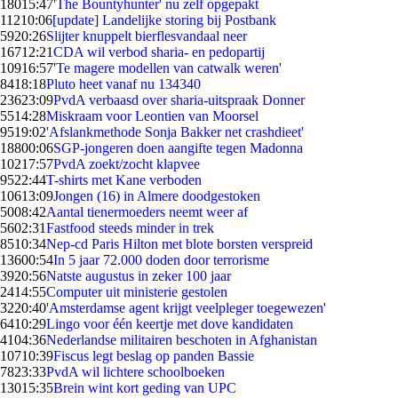
180
15:47
'The Bountyhunter' nu zelf opgepakt
112
10:06
[update] Landelijke storing bij Postbank
59
20:26
Slijter knuppelt bierflesvandaal neer
167
12:21
CDA wil verbod sharia- en pedopartij
109
16:57
'Te magere modellen van catwalk weren'
84
18:18
Pluto heet vanaf nu 134340
236
23:09
PvdA verbaasd over sharia-uitspraak Donner
55
14:28
Miskraam voor Leontien van Moorsel
95
19:02
'Afslankmethode Sonja Bakker net crashdieet'
188
00:06
SGP-jongeren doen aangifte tegen Madonna
102
17:57
PvdA zoekt/zocht klapvee
95
22:44
T-shirts met Kane verboden
106
13:09
Jongen (16) in Almere doodgestoken
50
08:42
Aantal tienermoeders neemt weer af
56
02:31
Fastfood steeds minder in trek
85
10:34
Nep-cd Paris Hilton met blote borsten verspreid
136
00:54
In 5 jaar 72.000 doden door terrorisme
39
20:56
Natste augustus in zeker 100 jaar
24
14:55
Computer uit ministerie gestolen
32
20:40
'Amsterdamse agent krijgt veelpleger toegewezen'
64
10:29
Lingo voor één keertje met dove kandidaten
41
04:36
Nederlandse militairen beschoten in Afghanistan
107
10:39
Fiscus legt beslag op panden Bassie
78
23:33
PvdA wil lichtere schoolboeken
130
15:35
Brein wint kort geding van UPC