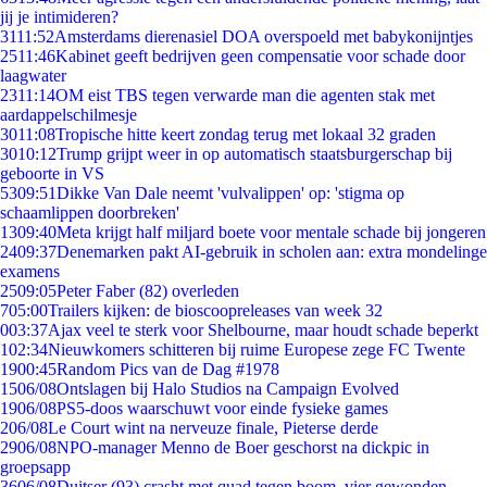
jij je intimideren?
31
11:52
Amsterdams dierenasiel DOA overspoeld met babykonijntjes
25
11:46
Kabinet geeft bedrijven geen compensatie voor schade door
laagwater
23
11:14
OM eist TBS tegen verwarde man die agenten stak met
aardappelschilmesje
30
11:08
Tropische hitte keert zondag terug met lokaal 32 graden
30
10:12
Trump grijpt weer in op automatisch staatsburgerschap bij
geboorte in VS
53
09:51
Dikke Van Dale neemt 'vulvalippen' op: 'stigma op
schaamlippen doorbreken'
13
09:40
Meta krijgt half miljard boete voor mentale schade bij jongeren
24
09:37
Denemarken pakt AI-gebruik in scholen aan: extra mondelinge
examens
25
09:05
Peter Faber (82) overleden
7
05:00
Trailers kijken: de bioscoopreleases van week 32
0
03:37
Ajax veel te sterk voor Shelbourne, maar houdt schade beperkt
1
02:34
Nieuwkomers schitteren bij ruime Europese zege FC Twente
19
00:45
Random Pics van de Dag #1978
15
06/08
Ontslagen bij Halo Studios na Campaign Evolved
19
06/08
PS5-doos waarschuwt voor einde fysieke games
2
06/08
Le Court wint na nerveuze finale, Pieterse derde
29
06/08
NPO-manager Menno de Boer geschorst na dickpic in
groepsapp
36
06/08
Duitser (93) crasht met quad tegen boom, vier gewonden