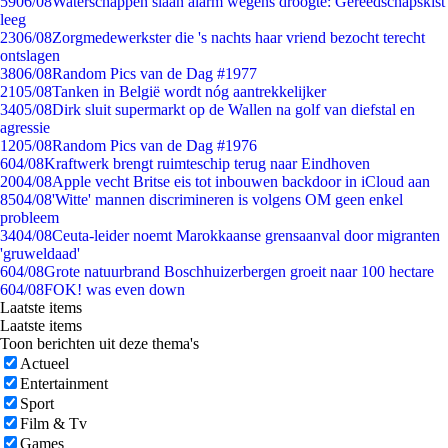
59
06/08
Waterschappen slaan alarm wegens droogte: Gereedschapskist
leeg
23
06/08
Zorgmedewerkster die 's nachts haar vriend bezocht terecht
ontslagen
38
06/08
Random Pics van de Dag #1977
21
05/08
Tanken in België wordt nóg aantrekkelijker
34
05/08
Dirk sluit supermarkt op de Wallen na golf van diefstal en
agressie
12
05/08
Random Pics van de Dag #1976
6
04/08
Kraftwerk brengt ruimteschip terug naar Eindhoven
20
04/08
Apple vecht Britse eis tot inbouwen backdoor in iCloud aan
85
04/08
'Witte' mannen discrimineren is volgens OM geen enkel
probleem
34
04/08
Ceuta-leider noemt Marokkaanse grensaanval door migranten
'gruweldaad'
6
04/08
Grote natuurbrand Boschhuizerbergen groeit naar 100 hectare
6
04/08
FOK! was even down
Laatste items
Laatste items
Toon berichten uit deze thema's
Actueel
Entertainment
Sport
Film & Tv
Games