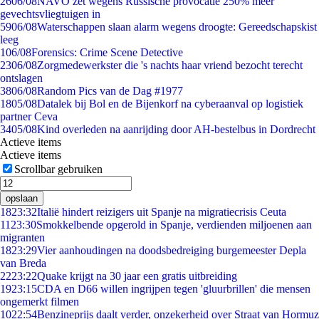
26
06/08
NAVO zet wegens Russische provocatie 250% meer
gevechtsvliegtuigen in
59
06/08
Waterschappen slaan alarm wegens droogte: Gereedschapskist
leeg
1
06/08
Forensics: Crime Scene Detective
23
06/08
Zorgmedewerkster die 's nachts haar vriend bezocht terecht
ontslagen
38
06/08
Random Pics van de Dag #1977
18
05/08
Datalek bij Bol en de Bijenkorf na cyberaanval op logistiek
partner Ceva
34
05/08
Kind overleden na aanrijding door AH-bestelbus in Dordrecht
Actieve items
Actieve items
Scrollbar gebruiken
opslaan
18
23:32
Italië hindert reizigers uit Spanje na migratiecrisis Ceuta
11
23:30
Smokkelbende opgerold in Spanje, verdienden miljoenen aan
migranten
18
23:29
Vier aanhoudingen na doodsbedreiging burgemeester Depla
van Breda
22
23:22
Quake krijgt na 30 jaar een gratis uitbreiding
19
23:15
CDA en D66 willen ingrijpen tegen 'gluurbrillen' die mensen
ongemerkt filmen
10
22:54
Benzineprijs daalt verder, onzekerheid over Straat van Hormuz