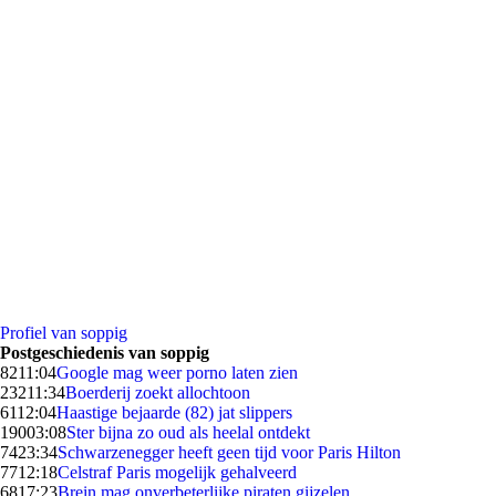
Profiel van soppig
Postgeschiedenis van soppig
82
11:04
Google mag weer porno laten zien
232
11:34
Boerderij zoekt allochtoon
61
12:04
Haastige bejaarde (82) jat slippers
190
03:08
Ster bijna zo oud als heelal ontdekt
74
23:34
Schwarzenegger heeft geen tijd voor Paris Hilton
77
12:18
Celstraf Paris mogelijk gehalveerd
68
17:23
Brein mag onverbeterlijke piraten gijzelen