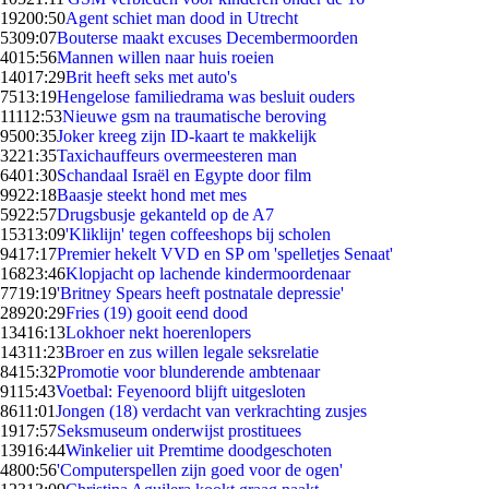
192
00:50
Agent schiet man dood in Utrecht
53
09:07
Bouterse maakt excuses Decembermoorden
40
15:56
Mannen willen naar huis roeien
140
17:29
Brit heeft seks met auto's
75
13:19
Hengelose familiedrama was besluit ouders
111
12:53
Nieuwe gsm na traumatische beroving
95
00:35
Joker kreeg zijn ID-kaart te makkelijk
32
21:35
Taxichauffeurs overmeesteren man
64
01:30
Schandaal Israël en Egypte door film
99
22:18
Baasje steekt hond met mes
59
22:57
Drugsbusje gekanteld op de A7
153
13:09
'Kliklijn' tegen coffeeshops bij scholen
94
17:17
Premier hekelt VVD en SP om 'spelletjes Senaat'
168
23:46
Klopjacht op lachende kindermoordenaar
77
19:19
'Britney Spears heeft postnatale depressie'
289
20:29
Fries (19) gooit eend dood
134
16:13
Lokhoer nekt hoerenlopers
143
11:23
Broer en zus willen legale seksrelatie
84
15:32
Promotie voor blunderende ambtenaar
91
15:43
Voetbal: Feyenoord blijft uitgesloten
86
11:01
Jongen (18) verdacht van verkrachting zusjes
19
17:57
Seksmuseum onderwijst prostituees
139
16:44
Winkelier uit Premtime doodgeschoten
48
00:56
'Computerspellen zijn goed voor de ogen'