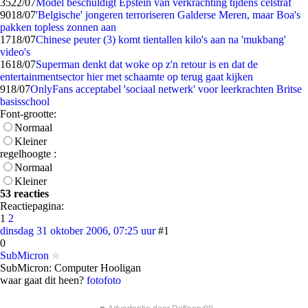
35
22/07
Model beschuldigt Epstein van verkrachting tijdens celstraf
90
18/07
'Belgische' jongeren terroriseren Galderse Meren, maar Boa's
pakken topless zonnen aan
17
18/07
Chinese peuter (3) komt tientallen kilo's aan na 'mukbang'
video's
16
18/07
Superman denkt dat woke op z'n retour is en dat de
entertainmentsector hier met schaamte op terug gaat kijken
9
18/07
OnlyFans acceptabel 'sociaal netwerk' voor leerkrachten Britse
basisschool
Font-grootte:
Normaal
Kleiner
regelhoogte :
Normaal
Kleiner
53 reacties
Reactiepagina:
1
2
dinsdag 31 oktober 2006, 07:25 uur
#1
0
SubMicron
SubMicron: Computer Hooligan
waar gaat dit heen?
foto
foto