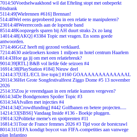
70
14:50
Voedselwaakhond wil dat Efteling stopt met onbeperkt
frisdrank
51
14:49
[Wielrennen #616] Brennan!
5
14:48
Wel eens geprobeerd jou in een relatie te manipuleren?
230
14:48
Weerrecords aan de lopende band
85
14:48
Koopzegels sparen bij AH duurt straks 2x zo lang
140
14:48
[AKQ] #3384 Topic met vragen. En soms goede
antwoorden.
37
14:46
GGZ heeft mij gezond verklaard.
72
14:46
30 asielzoekers kosten 1 miljoen in hotel centrum Haarlem
8
14:43
Hoe ga jij om met een relatiebreuk?
90
14:39
[RTL] B&B vol liefde 6de seizoen #4
169
14:38
[PlayStation #184] Nieuw deel
124
14:37
[UEL/ECL live topic] #160 GOAAAAAAAAAAAAAL
201
14:36
Het Grote Songfestivalfeest Ziggo Dome #5 13 november
2026
25
14:35
Zou je vreemdgaan in een relatie kunnen vergeven?
66
14:34
De Bondgenoten Spoiler Topic #3
63
14:34
Afvallen met injecties #4
294
14:34
[Crowdfunding] #442 Golfbanen en betere projecten.....
142
14:33
[SBS6] Vandaag Inside #136 - Boekje pluggen.
190
14:32
Politieke meme's en spotprenten #11
168
14:31
Tour de France femmes 2026 #3 Tijd voor de borstcrawl
80
14:31
UEFA kondigt boycot van FIFA-competities aan vanwege
plan Infantino