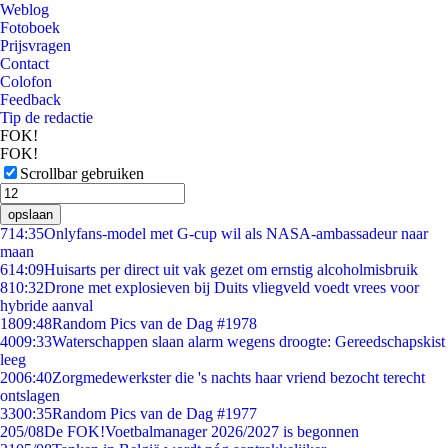
Weblog
Fotoboek
Prijsvragen
Contact
Colofon
Feedback
Tip de redactie
FOK!
FOK!
Scrollbar gebruiken
opslaan
7
14:35
Onlyfans-model met G-cup wil als NASA-ambassadeur naar
maan
6
14:09
Huisarts per direct uit vak gezet om ernstig alcoholmisbruik
8
10:32
Drone met explosieven bij Duits vliegveld voedt vrees voor
hybride aanval
18
09:48
Random Pics van de Dag #1978
40
09:33
Waterschappen slaan alarm wegens droogte: Gereedschapskist
leeg
20
06:40
Zorgmedewerkster die 's nachts haar vriend bezocht terecht
ontslagen
33
00:35
Random Pics van de Dag #1977
2
05/08
De FOK!Voetbalmanager 2026/2027 is begonnen