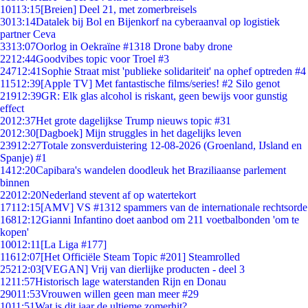
101
13:15
[Breien] Deel 21, met zomerbreisels
30
13:14
Datalek bij Bol en Bijenkorf na cyberaanval op logistiek
partner Ceva
33
13:07
Oorlog in Oekraïne #1318 Drone baby drone
22
12:44
Goodvibes topic voor Troel #3
247
12:41
Sophie Straat mist 'publieke solidariteit' na ophef optreden #4
115
12:39
[Apple TV] Met fantastische films/series! #2 Silo genot
219
12:39
GR: Elk glas alcohol is riskant, geen bewijs voor gunstig
effect
20
12:37
Het grote dagelijkse Trump nieuws topic #31
20
12:30
[Dagboek] Mijn struggles in het dagelijks leven
239
12:27
Totale zonsverduistering 12-08-2026 (Groenland, IJsland en
Spanje) #1
14
12:20
Capibara's wandelen doodleuk het Braziliaanse parlement
binnen
220
12:20
Nederland stevent af op watertekort
171
12:15
[AMV] VS #1312 spammers van de internationale rechtsorde
168
12:12
Gianni Infantino doet aanbod om 211 voetbalbonden 'om te
kopen'
100
12:11
[La Liga #177]
116
12:07
[Het Officiële Steam Topic #201] Steamrolled
252
12:03
[VEGAN] Vrij van dierlijke producten - deel 3
12
11:57
Historisch lage waterstanden Rijn en Donau
290
11:53
Vrouwen willen geen man meer #29
10
11:51
Wat is dit jaar de ultieme zomerhit?