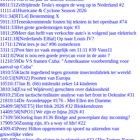
88
11:51
Zelfrijdende Tesla's mogen de weg op in Nederland #2
111
11:41
Hurricane & Cyclone Season 2026
9
11:34
[RTL4] Bestemming X
59
11:33
Tenenkrommende fouten bij teksten in het openbaar #74
94
11:33
Het grote goedemorgen topic #3
18
11:29
Meer dan helft van verkochte auto's is volgend jaar elektrisch
114
11:18
[Nederlands Elftal] Op naar Louis IV?
117
11:12
Wat lees je nu? #96 zomerlezen
33
11:12
Post hier zo vaak mogelijk om 11:11 #39 Vanz11
14
11:02
Wat is nou een goede jerrycan voor in de auto ?
112
10:59
De VS framen Cuba: "Amerikaanse voorbereiding voor
aanval op Cuba"
18
10:55
Klacht ingediend tegen grootste insectenfabriek ter wereld
5
10:53
[NPO2] Poorten van Europa
105
10:37
Jan B. (66) misbruikt zeker 14 kinderen
38
10:34
[Eva vd Wijdeven] geruchten over dakloosheid
69
10:25
Een tactische/militaire analyse van het front in Oekraïne #31
218
10:14
De Avondetappe #176 - Met Ellen ten Damme.
264
09:58
[NET5] Het blok 2026 #32 Blokkendozen
144
09:58
[NPO1] We zijn er bijna 2026 #1
171
09:56
Oorlog Iran #136 Bridge and powerplant day incoming?
179
09:50
Zuunig zijn, it's a way of life! #22
43
09:45
Perez Hilton opgenomen op spoed na uitzenden van
gruwelijke video
4
09:40
Draai hier alle platen in je platenkast #32 (The Torture Never