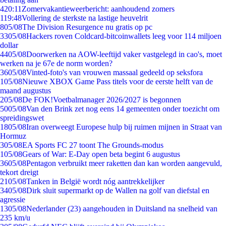
4
20:11
Zomervakantieweerbericht: aanhoudend zomers
1
19:48
Vollering de sterkste na lastige heuvelrit
8
05/08
The Division Resurgence nu gratis op pc
33
05/08
Hackers roven Coldcard-bitcoinwallets leeg voor 114 miljoen
dollar
44
05/08
Doorwerken na AOW-leeftijd vaker vastgelegd in cao's, moet
werken na je 67e de norm worden?
36
05/08
Vinted-foto's van vrouwen massaal gedeeld op seksfora
1
05/08
Nieuwe XBOX Game Pass titels voor de eerste helft van de
maand augustus
2
05/08
De FOK!Voetbalmanager 2026/2027 is begonnen
50
05/08
Van den Brink zet nog eens 14 gemeenten onder toezicht om
spreidingswet
18
05/08
Iran overweegt Europese hulp bij ruimen mijnen in Straat van
Hormuz
3
05/08
EA Sports FC 27 toont The Grounds-modus
1
05/08
Gears of War: E-Day open beta begint 6 augustus
36
05/08
Pentagon verbruikt meer raketten dan kan worden aangevuld,
tekort dreigt
21
05/08
Tanken in België wordt nóg aantrekkelijker
34
05/08
Dirk sluit supermarkt op de Wallen na golf van diefstal en
agressie
13
05/08
Nederlander (23) aangehouden in Duitsland na snelheid van
235 km/u