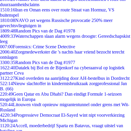
duurzaamheidsclaims
15
10:16
Iran en Oman eens over route Straat van Hormuz, VS
buitenspel
18
10:08
NAVO zet wegens Russische provocatie 250% meer
gevechtsvliegtuigen in
18
09:48
Random Pics van de Dag #1978
40
09:33
Waterschappen slaan alarm wegens droogte: Gereedschapskist
leeg
0
07:00
Forensics: Crime Scene Detective
20
06:40
Zorgmedewerkster die 's nachts haar vriend bezocht terecht
ontslagen
33
00:35
Random Pics van de Dag #1977
16
22:40
Datalek bij Bol en de Bijenkorf na cyberaanval op logistiek
partner Ceva
31
22:27
Kind overleden na aanrijding door AH-bestelbus in Dordrecht
5
22:14
Nieuw slachtoffer in kindermisbruikzaak zorgprofessional Jan
B. (66)
2
20:49
Geen Qatar en Abu Dhabi? Dan eindigt Formule 1-seizoen
mogelijk in Europa
5
20:44
Litouwen vindt opnieuw migrantentunnel onder grens met Wit-
Rusland
42
20:34
Progressieve Democraat El-Sayed wint nipt voorverkiezing
Michigan
11
20:24
Accell, moederbedrijf Sparta en Batavus, vraagt uitstel van
betaling aan