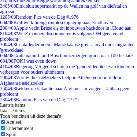
21
05/08
Tanken in België wordt nóg aantrekkelijker
34
05/08
Dirk sluit supermarkt op de Wallen na golf van diefstal en
agressie
12
05/08
Random Pics van de Dag #1976
6
04/08
Kraftwerk brengt ruimteschip terug naar Eindhoven
20
04/08
Apple vecht Britse eis tot inbouwen backdoor in iCloud aan
81
04/08
'Witte' mannen discrimineren is volgens OM geen enkel
probleem
30
04/08
Ceuta-leider noemt Marokkaanse grensaanval door migranten
'gruweldaad'
6
04/08
Grote natuurbrand Boschhuizerbergen groeit naar 100 hectare
6
04/08
FOK! was even down
41
04/08
Regering VS geeft scholen die 'genderidentiteit' van kinderen
verbergen voor ouders ultimatum
59
04/08
Vrouw die asielzoekers hielp in Athene vermoord door
Afghaanse asielzoeker
25
04/08
Lekker op vakantie naar Afghanistan volgens Taliban geen
probleem
23
04/08
Random Pics van de Dag #1975
Laatste items
Laatste items
Toon berichten uit deze thema's
Actueel
Entertainment
Sport