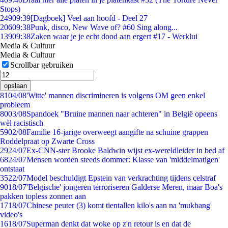
Stops)
249
09:39
[Dagboek] Veel aan hoofd - Deel 27
206
09:38
Punk, disco, New Wave of? #60 Sing along...
139
09:38
Zaken waar je je echt dood aan ergert #17 - Werklui
Media & Cultuur
Media & Cultuur
Scrollbar gebruiken
opslaan
81
04/08
'Witte' mannen discrimineren is volgens OM geen enkel
probleem
80
03/08
Spandoek "Bruine mannen naar achteren" in België opeens
wèl racistisch
59
02/08
Familie 16-jarige overweegt aangifte na schuine grappen
Roddelpraat op Zwarte Cross
29
24/07
Ex-CNN-ster Brooke Baldwin wijst ex-wereldleider in bed af
68
24/07
Mensen worden steeds dommer: Klasse van 'middelmatigen'
ontstaat
35
22/07
Model beschuldigt Epstein van verkrachting tijdens celstraf
90
18/07
'Belgische' jongeren terroriseren Galderse Meren, maar Boa's
pakken topless zonnen aan
17
18/07
Chinese peuter (3) komt tientallen kilo's aan na 'mukbang'
video's
16
18/07
Superman denkt dat woke op z'n retour is en dat de