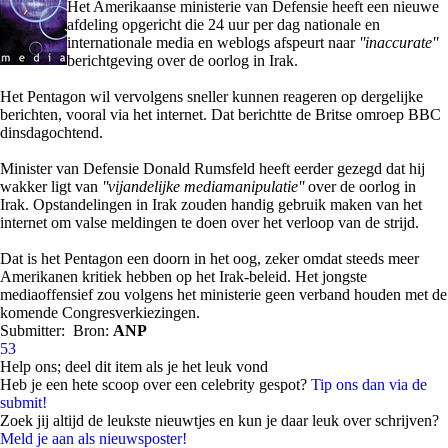
Het Amerikaanse ministerie van Defensie heeft een nieuwe
afdeling opgericht die 24 uur per dag nationale en
internationale media en weblogs afspeurt naar
''inaccurate''
berichtgeving over de oorlog in Irak.
Het Pentagon wil vervolgens sneller kunnen reageren op dergelijke
berichten, vooral via het internet. Dat berichtte de Britse omroep BBC
dinsdagochtend.
Minister van Defensie Donald Rumsfeld heeft eerder gezegd dat hij
wakker ligt van
''vijandelijke mediamanipulatie''
over de oorlog in
Irak. Opstandelingen in Irak zouden handig gebruik maken van het
internet om valse meldingen te doen over het verloop van de strijd.
Dat is het Pentagon een doorn in het oog, zeker omdat steeds meer
Amerikanen kritiek hebben op het Irak-beleid. Het jongste
mediaoffensief zou volgens het ministerie geen verband houden met de
komende Congresverkiezingen.
Submitter:
Bron:
ANP
53
Help ons; deel dit item als je het leuk vond
Heb je een hete scoop over een celebrity gespot?
Tip ons dan via de
submit!
Zoek jij altijd de leukste nieuwtjes en kun je daar leuk over schrijven?
Meld je aan als nieuwsposter!