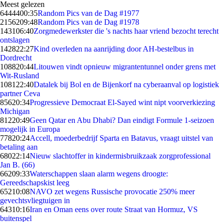
Meest gelezen
64444
00:35
Random Pics van de Dag #1977
21562
09:48
Random Pics van de Dag #1978
1431
06:40
Zorgmedewerkster die 's nachts haar vriend bezocht terecht
ontslagen
1428
22:27
Kind overleden na aanrijding door AH-bestelbus in
Dordrecht
1088
20:44
Litouwen vindt opnieuw migrantentunnel onder grens met
Wit-Rusland
1081
22:40
Datalek bij Bol en de Bijenkorf na cyberaanval op logistiek
partner Ceva
856
20:34
Progressieve Democraat El-Sayed wint nipt voorverkiezing
Michigan
812
20:49
Geen Qatar en Abu Dhabi? Dan eindigt Formule 1-seizoen
mogelijk in Europa
778
20:24
Accell, moederbedrijf Sparta en Batavus, vraagt uitstel van
betaling aan
680
22:14
Nieuw slachtoffer in kindermisbruikzaak zorgprofessional
Jan B. (66)
662
09:33
Waterschappen slaan alarm wegens droogte:
Gereedschapskist leeg
652
10:08
NAVO zet wegens Russische provocatie 250% meer
gevechtsvliegtuigen in
643
10:16
Iran en Oman eens over route Straat van Hormuz, VS
buitenspel