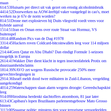
maan
6
14:53
Huisarts per direct uit vak gezet om ernstig alcoholmisbruik
44
14:52
Doorwerken na AOW-leeftijd vaker vastgelegd in cao's, moet
werken na je 67e de norm worden?
8
14:51
Drone met explosieven bij Duits vliegveld voedt vrees voor
hybride aanval
15
14:51
Iran en Oman eens over route Straat van Hormuz, VS
buitenspel
18
14:48
Random Pics van de Dag #1978
33
14:45
Hackers roven Coldcard-bitcoinwallets leeg voor 114 miljoen
dollar
2
14:44
Geen Qatar en Abu Dhabi? Dan eindigt Formule 1-seizoen
mogelijk in Europa
26
14:41
Wakker Dier dient klacht in tegen insectenfabriek Protix om
duurzaamheidsclaims
18
14:39
NAVO zet wegens Russische provocatie 250% meer
gevechtsvliegtuigen in
29
14:36
Israël meldt dood twee militairen in Zuid-Libanon, vergelding
aangekondigd
40
14:25
Waterschappen slaan alarm wegens droogte: Gereedschapskist
leeg
9
14:09
Hiroshima herdenkt slachtoffers atoombom, 81 jaar later
6
13:43
Capibara's lopen Braziliaans parlementsgebouw Mato Grosso
binnen
31
13:00
Spaanse politie: minstens tien voor terrorisme veroordeelden