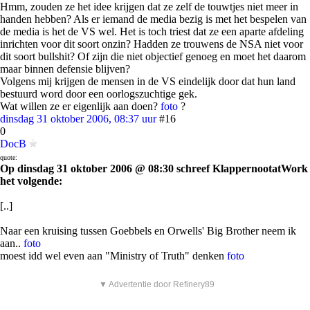
Hmm, zouden ze het idee krijgen dat ze zelf de touwtjes niet meer in
handen hebben? Als er iemand de media bezig is met het bespelen van
de media is het de VS wel. Het is toch triest dat ze een aparte afdeling
inrichten voor dit soort onzin? Hadden ze trouwens de NSA niet voor
dit soort bullshit? Of zijn die niet objectief genoeg en moet het daarom
maar binnen defensie blijven?
Volgens mij krijgen de mensen in de VS eindelijk door dat hun land
bestuurd word door een oorlogszuchtige gek.
Wat willen ze er eigenlijk aan doen?
foto
?
dinsdag 31 oktober 2006, 08:37 uur
#16
0
DocB
quote:
Op dinsdag 31 oktober 2006 @ 08:30 schreef KlappernootatWork
het volgende:
[..]
Naar een kruising tussen Goebbels en Orwells' Big Brother neem ik
aan..
foto
moest idd wel even aan "Ministry of Truth" denken
foto
▼ Advertentie door Refinery89