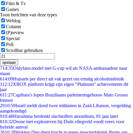
Film & Tv
Games
Toon berichten van deze types
Weblog
Column
(P)review
Special
Poll
Scrollbar gebruiken
opslaan
7
14:35
Onlyfans-model met G-cup wil als NASA-ambassadeur naar
maan
6
14:09
Huisarts per direct uit vak gezet om ernstig alcoholmisbruik
1
12:12
XBOX platform krijgt zijn eigen "Platinum" achievements dit
jaar
6
11:27
Capibara's lopen Braziliaans parlementsgebouw Mato Grosso
binnen
29
10:59
Israël meldt dood twee militairen in Zuid-Libanon, vergelding
aangekondigd
9
10:48
Hiroshima herdenkt slachtoffers atoombom, 81 jaar later
8
10:32
Drone met explosieven bij Duits vliegveld voedt vrees voor
hybride aanval
26
10:28
Wakker Dier dient klacht in tegen insectenfabriek Protix om