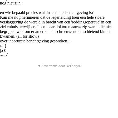
nog niet zijn..
en wie bepaald precies wat 'inaccurate' berichtgeving is?
Kan me nog herinneren dat de legerleiding toen een hele stoere
verslaggeving de wereld in bracht van een 'reddingsoperatie' in een
ziekenhuis, terwijl er alleen maar doktoren aanwezig waren die niet
begrijpen waarom er amerikanen schreeuwend en schietend binnen
kwamen. (all for show)
over inaccurate berichtgeving gesproken...
/-=]
|o-0
~~~`
▼ Advertentie door Refinery89