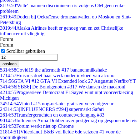
81
19:50
'Witte' mannen discrimineren is volgens OM geen enkel
probleem
26
19:49
Doden bij Oekraïense droneaanvallen op Moskou en Sint-
Petersburg
30
19:44
Alaska Airlines heeft er genoeg van en zet Christelijke
influencer uit vliegtuig
Forum
Forum
Scrollbar gebruiken
opslaan
53
14:58
Covid19 the aftermath #17 bananenmilkshake
17
14:57
Huisarts doet haar werk onder invloed van alcohol
7
14:56
GTA VI #12 GTA VI Extended look 27 Augustus Netflix/YT
34
14:56
[SBS6] De Bondgenoten #317 We dansen de macaroni
42
14:55
Progressieve Democraat El-Sayed wint nipt voorverkiezing
Michigan
245
14:54
Vinted #15 nog-net-niet gratis en verzendgezeur
243
14:53
[INFLUENCERS #294] supermarkt Safari
26
14:53
Transfergeruchten en contractverlenging #83
90
14:53
Influencer Anna Dobber over pestgedrag op gesponsorde reis
26
14:52
Forum werkt niet op Chrome
218
14:51
[Videoland] B&B vol liefde 6de seizoen #1 voor de
vooruitkijkers