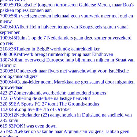
90
09:59
'Belgische' jongeren terroriseren Galderse Meren, maar Boa's
pakken topless zonnen aan
79
09:56
In veel gemeenten helemaal geen vuurwerk meer met oud en
nieuw
34
09:49
Albert Heijn halveert tempo van Koopzegels sparen vanaf
september
19
09:45
Ruim 1 op de 7 Nederlanders gaan deze zomer onverzekerd
op reis
21
08:36
Tanken in België wordt nóg aantrekkelijker
6
08:06
Kraftwerk brengt ruimteschip terug naar Eindhoven
18
07:49
Iran overweegt Europese hulp bij ruimen mijnen in Straat van
Hormuz
23
00:51
Onderzoek naar flyers met waarschuwing voor 'Israëlische
oorlogsmisdadigers'
30
00:44
Ceuta-leider noemt Marokkaanse grensaanval door migranten
'gruweldaad'
4
23:27
Zomervakantieweerbericht: aanhoudend zomers
1
22:57
Vollering de sterkste na lastige heuvelrit
3
20:59
EA Sports FC 27 toont The Grounds-modus
14
20:46
Long live the 7th of October
13
20:12
Nederlander (23) aangehouden in Duitsland na snelheid van
235 km/u
6
19:53
FOK! was even down
25
19:52
Lekker op vakantie naar Afghanistan volgens Taliban geen
probleem