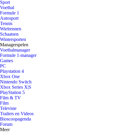
Sport
Voetbal
Formule 1
Autosport
Tennis
Wielrennen
Schaatsen
Wintersporten
Managerspelen
Voetbalmanager
Formule 1-manager
Games
PC
Playstation 4
Xbox One
Nintendo Switch
Xbox Series X|S
PlayStation 5
Film & TV
Film
Televisie
Trailers en Videos
Bioscoopagenda
Forum
Meer