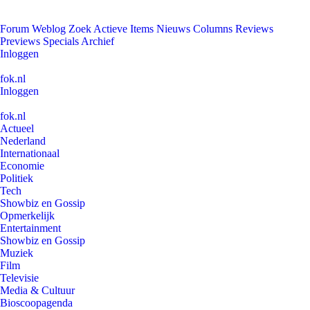
Forum
Weblog
Zoek
Actieve Items
Nieuws
Columns
Reviews
Previews
Specials
Archief
Inloggen
fok.nl
Inloggen
fok.nl
Actueel
Nederland
Internationaal
Economie
Politiek
Tech
Showbiz en Gossip
Opmerkelijk
Entertainment
Showbiz en Gossip
Muziek
Film
Televisie
Media & Cultuur
Bioscoopagenda