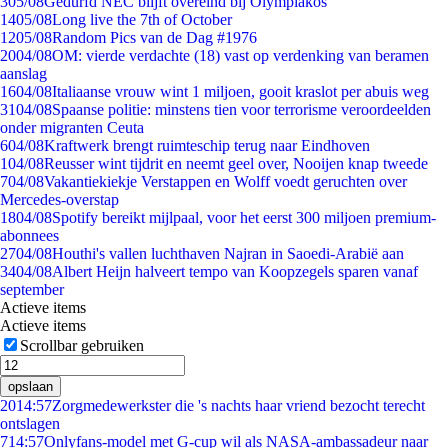
3
05/08
Gedurfd NEC blijft overeind bij Olympiakos
14
05/08
Long live the 7th of October
12
05/08
Random Pics van de Dag #1976
20
04/08
OM: vierde verdachte (18) vast op verdenking van beramen
aanslag
16
04/08
Italiaanse vrouw wint 1 miljoen, gooit kraslot per abuis weg
31
04/08
Spaanse politie: minstens tien voor terrorisme veroordeelden
onder migranten Ceuta
6
04/08
Kraftwerk brengt ruimteschip terug naar Eindhoven
1
04/08
Reusser wint tijdrit en neemt geel over, Nooijen knap tweede
7
04/08
Vakantiekiekje Verstappen en Wolff voedt geruchten over
Mercedes-overstap
18
04/08
Spotify bereikt mijlpaal, voor het eerst 300 miljoen premium-
abonnees
27
04/08
Houthi's vallen luchthaven Najran in Saoedi-Arabië aan
34
04/08
Albert Heijn halveert tempo van Koopzegels sparen vanaf
september
Actieve items
Actieve items
Scrollbar gebruiken
opslaan
20
14:57
Zorgmedewerkster die 's nachts haar vriend bezocht terecht
ontslagen
7
14:57
Onlyfans-model met G-cup wil als NASA-ambassadeur naar