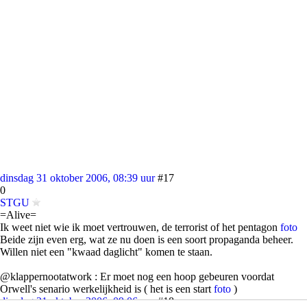
dinsdag 31 oktober 2006, 08:39 uur
#17
0
STGU
=Alive=
Ik weet niet wie ik moet vertrouwen, de terrorist of het pentagon
foto
Beide zijn even erg, wat ze nu doen is een soort propaganda beheer.
Willen niet een "kwaad daglicht" komen te staan.
@klappernootatwork : Er moet nog een hoop gebeuren voordat
Orwell's senario werkelijkheid is ( het is een start
foto
)
dinsdag 31 oktober 2006, 09:06 uur
#18