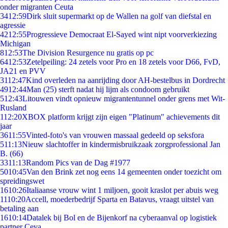
onder migranten Ceuta
34
12:59
Dirk sluit supermarkt op de Wallen na golf van diefstal en
agressie
42
12:55
Progressieve Democraat El-Sayed wint nipt voorverkiezing
Michigan
8
12:53
The Division Resurgence nu gratis op pc
64
12:53
Zetelpeiling: 24 zetels voor Pro en 18 zetels voor D66, FvD,
JA21 en PVV
31
12:47
Kind overleden na aanrijding door AH-bestelbus in Dordrecht
49
12:44
Man (25) sterft nadat hij lijm als condoom gebruikt
5
12:43
Litouwen vindt opnieuw migrantentunnel onder grens met Wit-
Rusland
1
12:20
XBOX platform krijgt zijn eigen "Platinum" achievements dit
jaar
36
11:55
Vinted-foto's van vrouwen massaal gedeeld op seksfora
5
11:13
Nieuw slachtoffer in kindermisbruikzaak zorgprofessional Jan
B. (66)
33
11:13
Random Pics van de Dag #1977
50
10:45
Van den Brink zet nog eens 14 gemeenten onder toezicht om
spreidingswet
16
10:26
Italiaanse vrouw wint 1 miljoen, gooit kraslot per abuis weg
11
10:20
Accell, moederbedrijf Sparta en Batavus, vraagt uitstel van
betaling aan
16
10:14
Datalek bij Bol en de Bijenkorf na cyberaanval op logistiek
partner Ceva