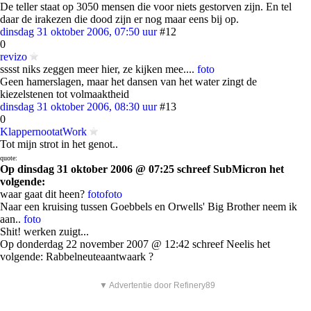
De teller staat op 3050 mensen die voor niets gestorven zijn. En tel
daar de irakezen die dood zijn er nog maar eens bij op.
dinsdag 31 oktober 2006, 07:50 uur
#12
0
revizo
sssst niks zeggen meer hier, ze kijken mee....
foto
Geen hamerslagen, maar het dansen van het water zingt de
kiezelstenen tot volmaaktheid
dinsdag 31 oktober 2006, 08:30 uur
#13
0
KlappernootatWork
Tot mijn strot in het genot..
quote:
Op dinsdag 31 oktober 2006 @ 07:25 schreef SubMicron het
volgende:
waar gaat dit heen?
foto
foto
Naar een kruising tussen Goebbels en Orwells' Big Brother neem ik
aan..
foto
Shit! werken zuigt...
Op donderdag 22 november 2007 @ 12:42 schreef Neelis het
volgende: Rabbelneuteaantwaark ?
▼ Advertentie door Refinery89