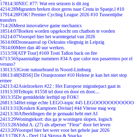
178
14:30
NEC #77: Wat een seizoen is dit zeg
42
14:28
Migranten breken door grens naar Ceuta in Spanje,l #10
179
14:28
FOK! Premier Cycling League 2026 #10 Tussentijdse
transfers
7
14:26
Meest innovatieve game mechanics
185
14:07
Boeken worden opgekocht om chatbots te voeden
162
14:07
Voorspel hier het warmtegetal van 2026
36
14:00
Droneaanval op Oekrains vliegtuig in Leipzig
78
14:00
Meer dan 40 uur werken.
15
13:59
[ATP Tour] #169 Tosti Tallon back on fire
67
13:56
Spaanstalige nummers #34 A que calor nos pasaremos por el
verano?
130
13:53
Grote natuurbrand in Noord-Limburg
186
13:48
[SBS6] De Oranjezomer #10 Helene je kan het niet stop
ermee
242
13:42
Asielzoekers #22 : Het Europese migratiepact gaat in
119
13:39
Teltopic #1558 tel door en door en door....
30
13:35
De gemiddelde leeftijd op FOK!
268
13:34
Het enige echte LEGO-topic #45 LEGOOOOOOOOOOO
143
13:31
[Keuken Kampioen Divisie] #44 Vitesse mag weg
242
13:30
Afbeeldingen die je gemaakt hebt met AI
24
13:29
Woningtekort: dus ga je woningen slopen, logisch
55
13:28
Abdul A. (27) als afperser "Fleur" door het leven
42
13:20
Voorspel hier het weer voor het gehele jaar 2026
6
13:17
IKEA - Deel 114 Skruva & Snacka