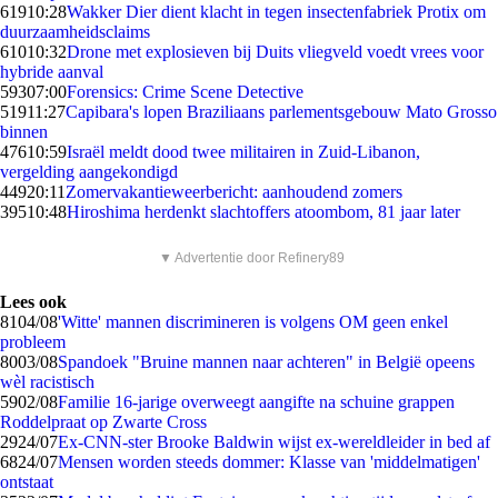
619
10:28
Wakker Dier dient klacht in tegen insectenfabriek Protix om
duurzaamheidsclaims
610
10:32
Drone met explosieven bij Duits vliegveld voedt vrees voor
hybride aanval
593
07:00
Forensics: Crime Scene Detective
519
11:27
Capibara's lopen Braziliaans parlementsgebouw Mato Grosso
binnen
476
10:59
Israël meldt dood twee militairen in Zuid-Libanon,
vergelding aangekondigd
449
20:11
Zomervakantieweerbericht: aanhoudend zomers
395
10:48
Hiroshima herdenkt slachtoffers atoombom, 81 jaar later
▼ Advertentie door Refinery89
Lees ook
81
04/08
'Witte' mannen discrimineren is volgens OM geen enkel
probleem
80
03/08
Spandoek "Bruine mannen naar achteren" in België opeens
wèl racistisch
59
02/08
Familie 16-jarige overweegt aangifte na schuine grappen
Roddelpraat op Zwarte Cross
29
24/07
Ex-CNN-ster Brooke Baldwin wijst ex-wereldleider in bed af
68
24/07
Mensen worden steeds dommer: Klasse van 'middelmatigen'
ontstaat