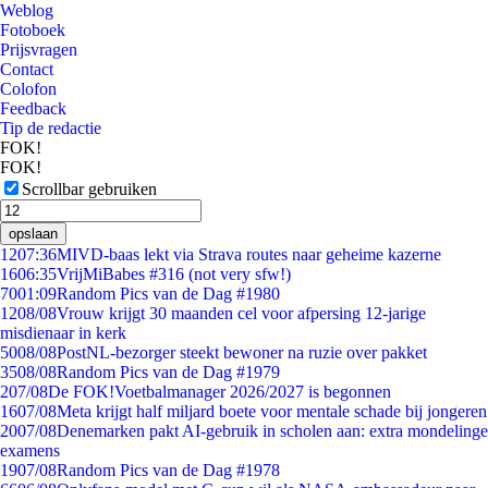
Weblog
Fotoboek
Prijsvragen
Contact
Colofon
Feedback
Tip de redactie
FOK!
FOK!
Scrollbar gebruiken
opslaan
12
07:36
MIVD-baas lekt via Strava routes naar geheime kazerne
16
06:35
VrijMiBabes #316 (not very sfw!)
70
01:09
Random Pics van de Dag #1980
12
08/08
Vrouw krijgt 30 maanden cel voor afpersing 12-jarige
misdienaar in kerk
50
08/08
PostNL-bezorger steekt bewoner na ruzie over pakket
35
08/08
Random Pics van de Dag #1979
2
07/08
De FOK!Voetbalmanager 2026/2027 is begonnen
16
07/08
Meta krijgt half miljard boete voor mentale schade bij jongeren
20
07/08
Denemarken pakt AI-gebruik in scholen aan: extra mondelinge
examens
19
07/08
Random Pics van de Dag #1978