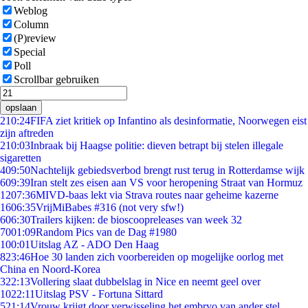
Weblog
Column
(P)review
Special
Poll
Scrollbar gebruiken
opslaan
2
10:24
FIFA ziet kritiek op Infantino als desinformatie, Noorwegen eist
zijn aftreden
2
10:03
Inbraak bij Haagse politie: dieven betrapt bij stelen illegale
sigaretten
4
09:50
Nachtelijk gebiedsverbod brengt rust terug in Rotterdamse wijk
6
09:39
Iran stelt zes eisen aan VS voor heropening Straat van Hormuz
12
07:36
MIVD-baas lekt via Strava routes naar geheime kazerne
16
06:35
VrijMiBabes #316 (not very sfw!)
6
06:30
Trailers kijken: de bioscoopreleases van week 32
70
01:09
Random Pics van de Dag #1980
1
00:01
Uitslag AZ - ADO Den Haag
8
23:46
Hoe 30 landen zich voorbereiden op mogelijke oorlog met
China en Noord-Korea
3
22:13
Vollering slaat dubbelslag in Nice en neemt geel over
10
22:11
Uitslag PSV - Fortuna Sittard
5
21:14
Vrouw krijgt door verwisseling het embryo van ander stel