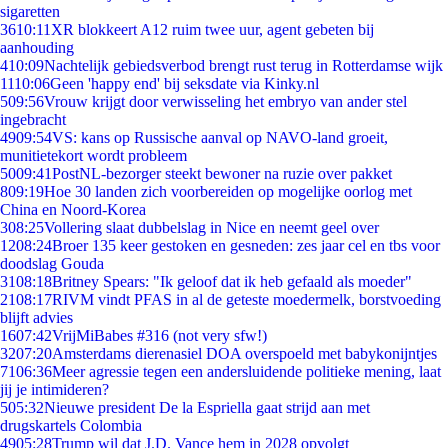
sigaretten
36
10:11
XR blokkeert A12 ruim twee uur, agent gebeten bij
aanhouding
4
10:09
Nachtelijk gebiedsverbod brengt rust terug in Rotterdamse wijk
11
10:06
Geen 'happy end' bij seksdate via Kinky.nl
5
09:56
Vrouw krijgt door verwisseling het embryo van ander stel
ingebracht
49
09:54
VS: kans op Russische aanval op NAVO-land groeit,
munitietekort wordt probleem
50
09:41
PostNL-bezorger steekt bewoner na ruzie over pakket
8
09:19
Hoe 30 landen zich voorbereiden op mogelijke oorlog met
China en Noord-Korea
3
08:25
Vollering slaat dubbelslag in Nice en neemt geel over
12
08:24
Broer 135 keer gestoken en gesneden: zes jaar cel en tbs voor
doodslag Gouda
31
08:18
Britney Spears: "Ik geloof dat ik heb gefaald als moeder"
21
08:17
RIVM vindt PFAS in al de geteste moedermelk, borstvoeding
blijft advies
16
07:42
VrijMiBabes #316 (not very sfw!)
32
07:20
Amsterdams dierenasiel DOA overspoeld met babykonijntjes
71
06:36
Meer agressie tegen een andersluidende politieke mening, laat
jij je intimideren?
5
05:32
Nieuwe president De la Espriella gaat strijd aan met
drugskartels Colombia
49
05:28
Trump wil dat J.D. Vance hem in 2028 opvolgt