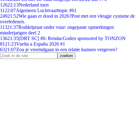
126
22:13
Nederland toen
11
22:07
Algemeen Luchtvaarttopic #61
249
21:52
Wie gaan er dood in 2026?Post met een vleugje cynisme de
overledenen.
113
21:37
Roddelpraat onder vuur: ongepaste opmerkingen
minderjarigen deel 2
136
21:35
[DRT SC] #6: RendacGoden sponsored by TONZON
81
21:23
Vuelta a España 2026 #1
63
21:07
Zou je vreemdgaan in een relatie kunnen vergeven?