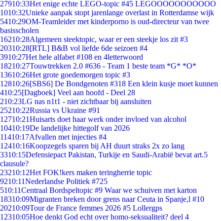
279
10:33
Het enige echte LEGO-topic #45 LEGOOOOOOOOOOO
10
10:32
Unieke aanpak stopt jarenlange overlast in Rotterdamse wijk
54
10:29
OM-Teamleider met kinderporno is oud-directeur van twee
basisscholen
162
10:28
Algemeen steektopic, waar er een steekje los zit #3
203
10:28
[RTL] B&B vol liefde 6de seizoen #4
39
10:27
Het hele alfabet #108 en 4letterwoord
182
10:27
Touwtrekken 2.0 #636 - Team 1 beste team *G* *O*
136
10:26
Het grote goedemorgen topic #3
128
10:26
[SBS6] De Bondgenoten #318 Een klein kusje moet kunnen
4
10:25
[Dagboek] Veel aan hoofd - Deel 28
2
10:23
LG nas n1t1 - niet zichtbaar bij aansluiten
252
10:22
Russia vs Ukraine #91
127
10:21
Huisarts doet haar werk onder invloed van alcohol
104
10:19
De landelijke hittegolf van 2026
114
10:17
Afvallen met injecties #4
124
10:16
Koopzegels sparen bij AH duurt straks 2x zo lang
33
10:15
Defensiepact Pakistan, Turkije en Saudi-Arabië bevat art.5
clausule?
232
10:12
Het FOK!kers maken teringherrie topic
92
10:11
Nederlandse Politiek #725
5
10:11
Centraal Bordspeltopic #9 Waar we schuiven met karton
183
10:09
Migranten breken door grens naar Ceuta in Spanje,l #10
202
10:09
Tour de France femmes 2026 #5 Lollergps
123
10:05
Hoe denkt God echt over homo-seksualiteit? deel 4