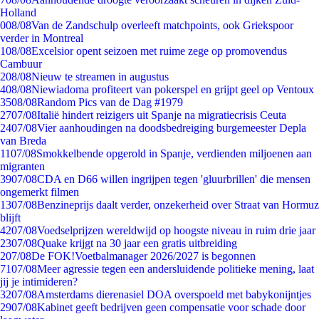
Holland
0
08/08
Van de Zandschulp overleeft matchpoints, ook Griekspoor
verder in Montreal
1
08/08
Excelsior opent seizoen met ruime zege op promovendus
Cambuur
2
08/08
Nieuw te streamen in augustus
4
08/08
Niewiadoma profiteert van pokerspel en grijpt geel op Ventoux
35
08/08
Random Pics van de Dag #1979
27
07/08
Italië hindert reizigers uit Spanje na migratiecrisis Ceuta
24
07/08
Vier aanhoudingen na doodsbedreiging burgemeester Depla
van Breda
11
07/08
Smokkelbende opgerold in Spanje, verdienden miljoenen aan
migranten
39
07/08
CDA en D66 willen ingrijpen tegen 'gluurbrillen' die mensen
ongemerkt filmen
13
07/08
Benzineprijs daalt verder, onzekerheid over Straat van Hormuz
blijft
42
07/08
Voedselprijzen wereldwijd op hoogste niveau in ruim drie jaar
23
07/08
Quake krijgt na 30 jaar een gratis uitbreiding
2
07/08
De FOK!Voetbalmanager 2026/2027 is begonnen
71
07/08
Meer agressie tegen een andersluidende politieke mening, laat
jij je intimideren?
32
07/08
Amsterdams dierenasiel DOA overspoeld met babykonijntjes
29
07/08
Kabinet geeft bedrijven geen compensatie voor schade door