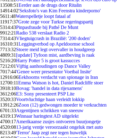
135
08:51
Eerder aan de drugs door Ritalin
149
14:02
'Seksfoto's van Kim Feenstra kinderporno'
56
11:48
Waterspelletje loopt fataal af
119
17:37
Grote zege voor Turkse regeringspartij
53
14:43
Pinpasfraude bij Pathé De Munt
99
12:21
Radio 538 verslaat Radio 2
73
14:43
Vliegtuigcrash in Brazilië: '200 doden'
163
10:31
Leggingverbod op Apeldoornse school
77
13:32
Stoere meid legt overvaller in houdgreep
48
09:31
[update] Tyfoon mist, aardbeving is raak
52
16:20
Harry Potter 5 is groot kassucces
72
12:01
Vijftig aanhoudingen op Dance Valley
70
17:44
'Genee weer presentator Voetbal Insite'
129
16:06
Eekhoorns verdacht van spionage in Iran
127
00:11
Emma Watson is hot, Daniel Radcliffe stoer
39
18:10
Bovag: 'handel in data rijexamens'
36
12:06
E3: Sony presenteert PSP Lite
35
20:33
Voortvluchtige haan verleidt lokkip
139
12:26
Zoon (12) gedwongen moeder te verkrachten
67
01:33
Argentijnen schrikken van sneeuw
43
19:13
Winnaar haringtest AD uitgelekt
47
00:17
Amerikaanse zusjes ontvoeren buurjongetje
45
20:08
13-jarig ventje veroorzaakt ongeluk met auto
82
13:49
'Terror' Jaap zegt nee tegen huwelijk