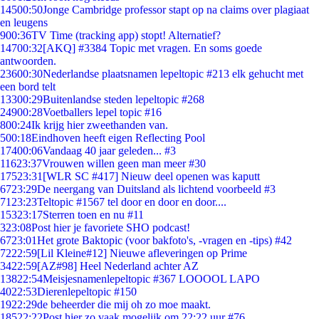
145
00:50
Jonge Cambridge professor stapt op na claims over plagiaat
en leugens
9
00:36
TV Time (tracking app) stopt! Alternatief?
147
00:32
[AKQ] #3384 Topic met vragen. En soms goede
antwoorden.
236
00:30
Nederlandse plaatsnamen lepeltopic #213 elk gehucht met
een bord telt
133
00:29
Buitenlandse steden lepeltopic #268
249
00:28
Voetballers lepel topic #16
8
00:24
Ik krijg hier zweethanden van.
5
00:18
Eindhoven heeft eigen Reflecting Pool
174
00:06
Vandaag 40 jaar geleden... #3
116
23:37
Vrouwen willen geen man meer #30
175
23:31
[WLR SC #417] Nieuw deel openen was kaputt
67
23:29
De neergang van Duitsland als lichtend voorbeeld #3
71
23:23
Teltopic #1567 tel door en door en door....
153
23:17
Sterren toen en nu #11
3
23:08
Post hier je favoriete SHO podcast!
67
23:01
Het grote Baktopic (voor bakfoto's, -vragen en -tips) #42
72
22:59
[Lil Kleine#12] Nieuwe afleveringen op Prime
34
22:59
[AZ#98] Heel Nederland achter AZ
138
22:54
Meisjesnamenlepeltopic #367 LOOOOL LAPO
40
22:53
Dierenlepeltopic #150
19
22:29
de beheerder die mij oh zo moe maakt.
185
22:22
Post hier zo vaak mogelijk om 22:22 uur #76