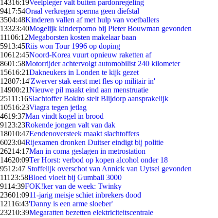
143
16:19
Veelpleger valt buiten pardonregeling
94
17:54
Oraal verkregen sperma geen diefstal
35
04:48
Kinderen vallen af met hulp van voetballers
133
23:40
Mogelijk kinderporno bij Pieter Bouwman gevonden
111
06:12
Megaborsten kosten makelaar baan
59
13:45
Riis won Tour 1996 op doping
106
12:45
Noord-Korea vuurt opnieuw raketten af
86
01:58
Motorrijder achtervolgt automobilist 240 kilometer
156
16:21
Dakneukers in Londen te kijk gezet
128
07:14
'Zwerver stak eerst met fles op militair in'
149
00:21
Nieuwe pil maakt eind aan menstruatie
251
11:16
Slachtoffer Bokito stelt Blijdorp aansprakelijk
105
16:23
Viagra tegen jetlag
46
19:37
Man vindt kogel in brood
91
23:23
Rokende jongen valt van dak
180
10:47
Eendenoversteek maakt slachtoffers
60
23:04
Rijexamen dronken Duitser eindigt bij politie
262
14:17
Man in coma geslagen in metrostation
146
20:09
Ter Horst: verbod op kopen alcohol onder 18
95
12:47
Stoffelijk overschot van Annick van Uytsel gevonden
111
23:58
Bloed vloeit bij Gumball 3000
91
14:39
FOK!ker van de week: Twinky
236
01:09
11-jarig meisje schiet inbrekers dood
121
16:43
'Danny is een arme sloeber'
232
10:39
Megaratten bezetten elektriciteitscentrale