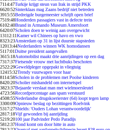
71
14:47
Turkije krijgt steun van Irak in strijd PKK
66
20:52
Sinterklaas mag Zaans bedrijf niet betreden
39
15:55
Bedreigde burgemeester schrijft open brief
75
19:48
Honderden passagiers vast in defecte trein
61
02:40
Brand in Armando Museum Amersfoort
64
20:07
Scholen doen te weinig aan overgewicht
131
12:11
Kamer wil Chinees op havo en vwo
83
23:23
Amsterdam op 31 in lijst duurste stapsteden
120
13:44
Nederlanders winnen WK homodansen
51
17:01
Duitse president aangevallen
36
15:18
Automobilist maakt drie aanrijdingen op een dag
73
17:37
Fietsende vrouw met luchtbuks beschoten
25
22:29
Geweldpleger opgepakt in vliegtuig
124
15:32
Trendy vuurwapen voor haar
81
14:58
Scholen in de problemen met Poolse kinderen
84
20:20
Scholier mishandeld om internetspel
38
23:37
Bejaarde verslaat man met wielmoersleutel
47
23:56
Recordpercentage aan spam verstuurd
45
08:55
Nederlandse drugskoerierster (64) loopt tegen lamp
33
00:09
Opnieuw beslag op bezittingen Roelvink
53
17:27
Shields: 'Ouders Lohan verantwoordelijk'
28
17:18
Vijf gewonden bij aanrijding
52
19:20
100 jaar Padvinder Pedo Paradijs
58
12:37
Hond komt om door hitte in auto
78
12:22
Overval met aardappelschilmesje levert 828 euro op