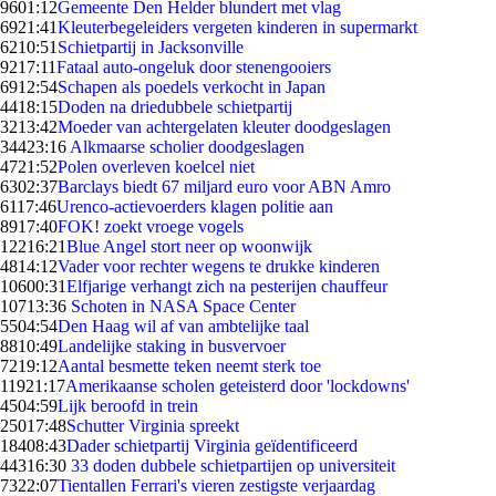
96
01:12
Gemeente Den Helder blundert met vlag
69
21:41
Kleuterbegeleiders vergeten kinderen in supermarkt
62
10:51
Schietpartij in Jacksonville
92
17:11
Fataal auto-ongeluk door stenengooiers
69
12:54
Schapen als poedels verkocht in Japan
44
18:15
Doden na driedubbele schietpartij
32
13:42
Moeder van achtergelaten kleuter doodgeslagen
344
23:16
Alkmaarse scholier doodgeslagen
47
21:52
Polen overleven koelcel niet
63
02:37
Barclays biedt 67 miljard euro voor ABN Amro
61
17:46
Urenco-actievoerders klagen politie aan
89
17:40
FOK! zoekt vroege vogels
122
16:21
Blue Angel stort neer op woonwijk
48
14:12
Vader voor rechter wegens te drukke kinderen
106
00:31
Elfjarige verhangt zich na pesterijen chauffeur
107
13:36
Schoten in NASA Space Center
55
04:54
Den Haag wil af van ambtelijke taal
88
10:49
Landelijke staking in busvervoer
72
19:12
Aantal besmette teken neemt sterk toe
119
21:17
Amerikaanse scholen geteisterd door 'lockdowns'
45
04:59
Lijk beroofd in trein
250
17:48
Schutter Virginia spreekt
184
08:43
Dader schietpartij Virginia geïdentificeerd
443
16:30
33 doden dubbele schietpartijen op universiteit
73
22:07
Tientallen Ferrari's vieren zestigste verjaardag