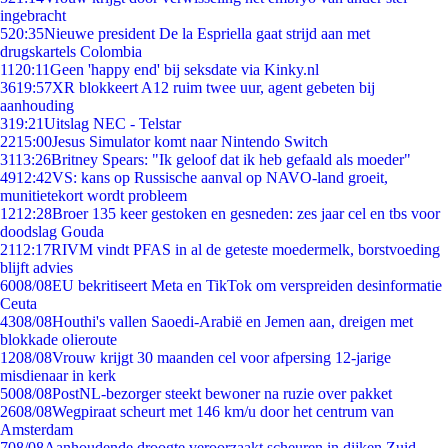
ingebracht
5
20:35
Nieuwe president De la Espriella gaat strijd aan met
drugskartels Colombia
11
20:11
Geen 'happy end' bij seksdate via Kinky.nl
36
19:57
XR blokkeert A12 ruim twee uur, agent gebeten bij
aanhouding
3
19:21
Uitslag NEC - Telstar
22
15:00
Jesus Simulator komt naar Nintendo Switch
31
13:26
Britney Spears: "Ik geloof dat ik heb gefaald als moeder"
49
12:42
VS: kans op Russische aanval op NAVO-land groeit,
munitietekort wordt probleem
12
12:28
Broer 135 keer gestoken en gesneden: zes jaar cel en tbs voor
doodslag Gouda
21
12:17
RIVM vindt PFAS in al de geteste moedermelk, borstvoeding
blijft advies
60
08/08
EU bekritiseert Meta en TikTok om verspreiden desinformatie
Ceuta
43
08/08
Houthi's vallen Saoedi-Arabië en Jemen aan, dreigen met
blokkade olieroute
12
08/08
Vrouw krijgt 30 maanden cel voor afpersing 12-jarige
misdienaar in kerk
50
08/08
PostNL-bezorger steekt bewoner na ruzie over pakket
26
08/08
Wegpiraat scheurt met 146 km/u door het centrum van
Amsterdam
7
08/08
Aanhoudende droogte veroorzaakt scheuren in dijken Zuid-