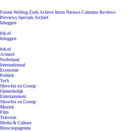
Forum
Weblog
Zoek
Actieve Items
Nieuws
Columns
Reviews
Previews
Specials
Archief
Inloggen
fok.nl
Inloggen
fok.nl
Actueel
Nederland
Internationaal
Economie
Politiek
Tech
Showbiz en Gossip
Opmerkelijk
Entertainment
Showbiz en Gossip
Muziek
Film
Televisie
Media & Cultuur
Bioscoopagenda