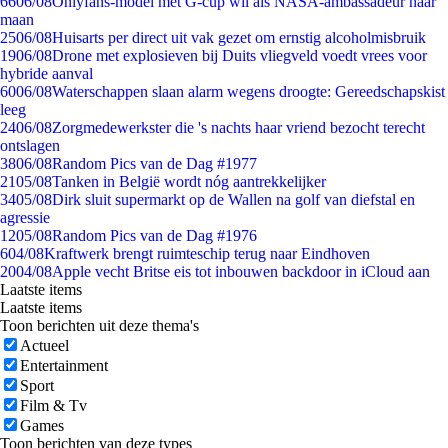
66
06/08
Onlyfans-model met G-cup wil als NASA-ambassadeur naar
maan
25
06/08
Huisarts per direct uit vak gezet om ernstig alcoholmisbruik
19
06/08
Drone met explosieven bij Duits vliegveld voedt vrees voor
hybride aanval
60
06/08
Waterschappen slaan alarm wegens droogte: Gereedschapskist
leeg
24
06/08
Zorgmedewerkster die 's nachts haar vriend bezocht terecht
ontslagen
38
06/08
Random Pics van de Dag #1977
21
05/08
Tanken in België wordt nóg aantrekkelijker
34
05/08
Dirk sluit supermarkt op de Wallen na golf van diefstal en
agressie
12
05/08
Random Pics van de Dag #1976
6
04/08
Kraftwerk brengt ruimteschip terug naar Eindhoven
20
04/08
Apple vecht Britse eis tot inbouwen backdoor in iCloud aan
Laatste items
Laatste items
Toon berichten uit deze thema's
Actueel
Entertainment
Sport
Film & Tv
Games
Toon berichten van deze types