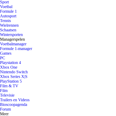
Sport
Voetbal
Formule 1
Autosport
Tennis
Wielrennen
Schaatsen
Wintersporten
Managerspelen
Voetbalmanager
Formule 1-manager
Games
PC
Playstation 4
Xbox One
Nintendo Switch
Xbox Series X|S
PlayStation 5
Film & TV
Film
Televisie
Trailers en Videos
Bioscoopagenda
Forum
Meer