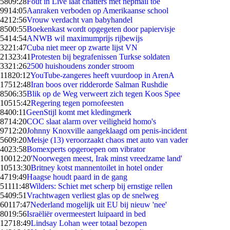
58
09:28
Fout in Live laat chatters met nepmail toe
99
14:05
Aanraken verboden op Amerikaanse school
42
12:56
Vrouw verdacht van babyhandel
85
00:55
Boekenkast wordt opgegeten door papiervisje
54
14:54
ANWB wil maximumprijs rijbewijs
32
21:47
Cuba niet meer op zwarte lijst VN
213
23:41
Protesten bij begrafenissen Turkse soldaten
33
21:26
2500 huishoudens zonder stroom
118
20:12
YouTube-zangeres heeft vuurdoop in ArenA
175
12:48
Iran boos over ridderorde Salman Rushdie
85
06:35
Blik op de Weg verweert zich tegen Koos Spee
105
15:42
Regering tegen pornofeesten
84
00:11
GeenStijl komt met kledingmerk
87
14:20
COC slaat alarm over veiligheid homo's
97
12:20
Johnny Knoxville aangeklaagd om penis-incident
56
09:20
Meisje (13) veroorzaakt chaos met auto van vader
40
23:58
Bomexperts opgeroepen om vibrator
100
12:20
'Noorwegen meest, Irak minst vreedzame land'
105
13:30
Britney kotst mannentoilet in hotel onder
47
19:49
Haagse houdt paard in de gang
511
11:48
Wilders: Schiet met scherp bij ernstige rellen
54
09:51
Vrachtwagen verliest glas op de snelweg
601
17:47
Nederland mogelijk uit EU bij nieuw 'nee'
80
19:56
Israëliër overmeestert luipaard in bed
127
18:49
Lindsay Lohan weer totaal bezopen