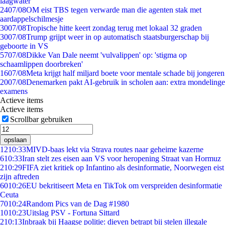
laagwater
24
07/08
OM eist TBS tegen verwarde man die agenten stak met
aardappelschilmesje
30
07/08
Tropische hitte keert zondag terug met lokaal 32 graden
30
07/08
Trump grijpt weer in op automatisch staatsburgerschap bij
geboorte in VS
57
07/08
Dikke Van Dale neemt 'vulvalippen' op: 'stigma op
schaamlippen doorbreken'
16
07/08
Meta krijgt half miljard boete voor mentale schade bij jongeren
20
07/08
Denemarken pakt AI-gebruik in scholen aan: extra mondelinge
examens
Actieve items
Actieve items
Scrollbar gebruiken
opslaan
12
10:33
MIVD-baas lekt via Strava routes naar geheime kazerne
6
10:33
Iran stelt zes eisen aan VS voor heropening Straat van Hormuz
2
10:29
FIFA ziet kritiek op Infantino als desinformatie, Noorwegen eist
zijn aftreden
60
10:26
EU bekritiseert Meta en TikTok om verspreiden desinformatie
Ceuta
70
10:24
Random Pics van de Dag #1980
10
10:23
Uitslag PSV - Fortuna Sittard
2
10:13
Inbraak bij Haagse politie: dieven betrapt bij stelen illegale