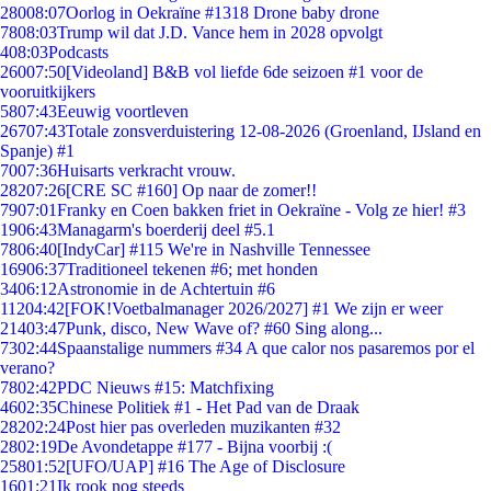
280
08:07
Oorlog in Oekraïne #1318 Drone baby drone
78
08:03
Trump wil dat J.D. Vance hem in 2028 opvolgt
4
08:03
Podcasts
260
07:50
[Videoland] B&B vol liefde 6de seizoen #1 voor de
vooruitkijkers
58
07:43
Eeuwig voortleven
267
07:43
Totale zonsverduistering 12-08-2026 (Groenland, IJsland en
Spanje) #1
70
07:36
Huisarts verkracht vrouw.
282
07:26
[CRE SC #160] Op naar de zomer!!
79
07:01
Franky en Coen bakken friet in Oekraïne - Volg ze hier! #3
19
06:43
Managarm's boerderij deel #5.1
78
06:40
[IndyCar] #115 We're in Nashville Tennessee
169
06:37
Traditioneel tekenen #6; met honden
34
06:12
Astronomie in de Achtertuin #6
112
04:42
[FOK!Voetbalmanager 2026/2027] #1 We zijn er weer
214
03:47
Punk, disco, New Wave of? #60 Sing along...
73
02:44
Spaanstalige nummers #34 A que calor nos pasaremos por el
verano?
78
02:42
PDC Nieuws #15: Matchfixing
46
02:35
Chinese Politiek #1 - Het Pad van de Draak
282
02:24
Post hier pas overleden muzikanten #32
28
02:19
De Avondetappe #177 - Bijna voorbij :(
258
01:52
[UFO/UAP] #16 The Age of Disclosure
16
01:21
Ik rook nog steeds