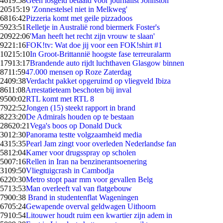
46
19:58
Geen losgeld betaald voor journalist Johnston
205
15:19
'Zonnestelsel niet in Melkweg'
68
16:42
Pizzeria komt met geile pizzadoos
59
23:51
Relletje in Australië rond biermerk Foster's
209
22:06
'Man heeft het recht zijn vrouw te slaan'
92
21:16
FOK!tv: Wat doe jij voor een FOK!shirt #1
102
15:10
In Groot-Brittannië hoogste fase terreuralarm
179
13:17
Brandende auto rijdt luchthaven Glasgow binnen
87
11:59
47.000 mensen op Roze Zaterdag
24
09:38
Verdacht pakket opgeruimd op vliegveld Ibiza
86
11:08
Arrestatieteam beschoten bij inval
95
00:02
RTL komt met RTL 8
79
22:52
Jongen (15) steekt rapport in brand
82
23:20
De Admirals houden op te bestaan
286
20:21
Vega's boos op Donald Duck
30
12:30
Panorama testte volgzaamheid media
43
15:35
Pearl Jam zingt voor overleden Nederlandse fan
58
12:04
Kamer voor drugsspray op scholen
50
07:16
Rellen in Iran na benzinerantsoenering
31
09:50
Vliegtuigcrash in Cambodja
62
20:30
Metro stopt paar mm voor gevallen Belg
57
13:53
Man overleeft val van flatgebouw
79
00:38
Brand in studentenflat Wageningen
67
05:24
Gewapende overval geldwagen Uithoorn
79
10:54
Litouwer houdt ruim een kwartier zijn adem in