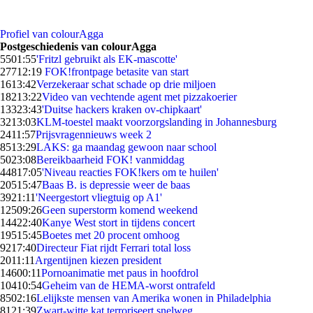
Profiel van colourAgga
Postgeschiedenis van colourAgga
55
01:55
'Fritzl gebruikt als EK-mascotte'
277
12:19
FOK!frontpage betasite van start
16
13:42
Verzekeraar schat schade op drie miljoen
182
13:22
Video van vechtende agent met pizzakoerier
133
23:43
'Duitse hackers kraken ov-chipkaart'
32
13:03
KLM-toestel maakt voorzorgslanding in Johannesburg
24
11:57
Prijsvragennieuws week 2
85
13:29
LAKS: ga maandag gewoon naar school
50
23:08
Bereikbaarheid FOK! vanmiddag
448
17:05
'Niveau reacties FOK!kers om te huilen'
205
15:47
Baas B. is depressie weer de baas
39
21:11
'Neergestort vliegtuig op A1'
125
09:26
Geen superstorm komend weekend
144
22:40
Kanye West stort in tijdens concert
195
15:45
Boetes met 20 procent omhoog
92
17:40
Directeur Fiat rijdt Ferrari total loss
20
11:11
Argentijnen kiezen president
146
00:11
Pornoanimatie met paus in hoofdrol
104
10:54
Geheim van de HEMA-worst ontrafeld
85
02:16
Lelijkste mensen van Amerika wonen in Philadelphia
81
21:39
Zwart-witte kat terroriseert snelweg