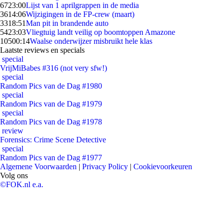
67
23:00
Lijst van 1 aprilgrappen in de media
36
14:06
Wijzigingen in de FP-crew (maart)
33
18:51
Man pit in brandende auto
54
23:03
Vliegtuig landt veilig op boomtoppen Amazone
105
00:14
Waalse onderwijzer misbruikt hele klas
Laatste reviews en specials
special
VrijMiBabes #316 (not very sfw!)
special
Random Pics van de Dag #1980
special
Random Pics van de Dag #1979
special
Random Pics van de Dag #1978
review
Forensics: Crime Scene Detective
special
Random Pics van de Dag #1977
Algemene Voorwaarden
|
Privacy Policy
|
Cookievoorkeuren
Volg ons
©FOK.nl e.a.