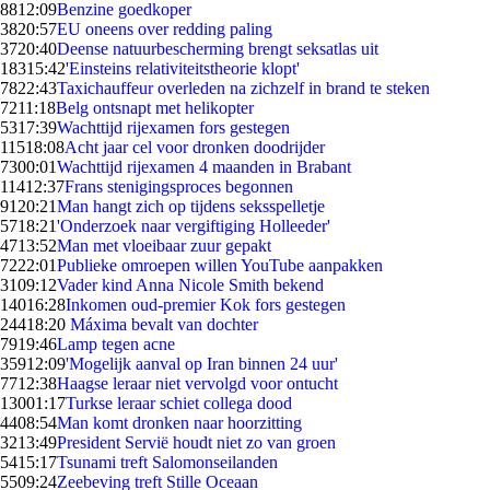
88
12:09
Benzine goedkoper
38
20:57
EU oneens over redding paling
37
20:40
Deense natuurbescherming brengt seksatlas uit
183
15:42
'Einsteins relativiteitstheorie klopt'
78
22:43
Taxichauffeur overleden na zichzelf in brand te steken
72
11:18
Belg ontsnapt met helikopter
53
17:39
Wachttijd rijexamen fors gestegen
115
18:08
Acht jaar cel voor dronken doodrijder
73
00:01
Wachttijd rijexamen 4 maanden in Brabant
114
12:37
Frans stenigingsproces begonnen
91
20:21
Man hangt zich op tijdens seksspelletje
57
18:21
'Onderzoek naar vergiftiging Holleeder'
47
13:52
Man met vloeibaar zuur gepakt
72
22:01
Publieke omroepen willen YouTube aanpakken
31
09:12
Vader kind Anna Nicole Smith bekend
140
16:28
Inkomen oud-premier Kok fors gestegen
244
18:20
Máxima bevalt van dochter
79
19:46
Lamp tegen acne
359
12:09
'Mogelijk aanval op Iran binnen 24 uur'
77
12:38
Haagse leraar niet vervolgd voor ontucht
130
01:17
Turkse leraar schiet collega dood
44
08:54
Man komt dronken naar hoorzitting
32
13:49
President Servië houdt niet zo van groen
54
15:17
Tsunami treft Salomonseilanden
55
09:24
Zeebeving treft Stille Oceaan