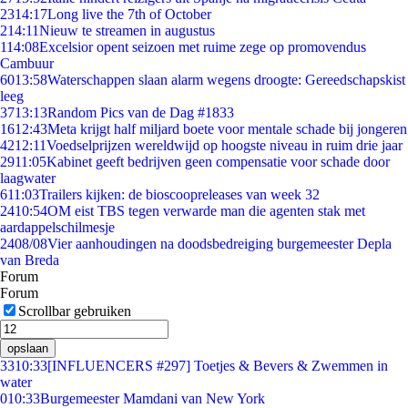
23
14:17
Long live the 7th of October
2
14:11
Nieuw te streamen in augustus
1
14:08
Excelsior opent seizoen met ruime zege op promovendus
Cambuur
60
13:58
Waterschappen slaan alarm wegens droogte: Gereedschapskist
leeg
37
13:13
Random Pics van de Dag #1833
16
12:43
Meta krijgt half miljard boete voor mentale schade bij jongeren
42
12:11
Voedselprijzen wereldwijd op hoogste niveau in ruim drie jaar
29
11:05
Kabinet geeft bedrijven geen compensatie voor schade door
laagwater
6
11:03
Trailers kijken: de bioscoopreleases van week 32
24
10:54
OM eist TBS tegen verwarde man die agenten stak met
aardappelschilmesje
24
08/08
Vier aanhoudingen na doodsbedreiging burgemeester Depla
van Breda
Forum
Forum
Scrollbar gebruiken
opslaan
33
10:33
[INFLUENCERS #297] Toetjes & Bevers & Zwemmen in
water
0
10:33
Burgemeester Mamdani van New York