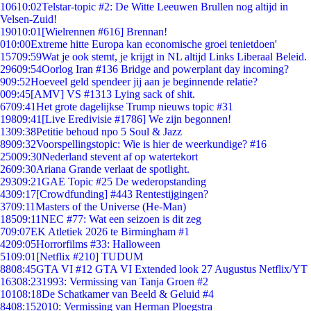
106
10:02
Telstar-topic #2: De Witte Leeuwen Brullen nog altijd in
Velsen-Zuid!
190
10:01
[Wielrennen #616] Brennan!
0
10:00
Extreme hitte Europa kan economische groei tenietdoen'
157
09:59
Wat je ook stemt, je krijgt in NL altijd Links Liberaal Beleid.
296
09:54
Oorlog Iran #136 Bridge and powerplant day incoming?
9
09:52
Hoeveel geld spendeer jij aan je beginnende relatie?
0
09:45
[AMV] VS #1313 Lying sack of shit.
67
09:41
Het grote dagelijkse Trump nieuws topic #31
198
09:41
[Live Eredivisie #1786] We zijn begonnen!
13
09:38
Petitie behoud npo 5 Soul & Jazz
89
09:32
Voorspellingstopic: Wie is hier de weerkundige? #16
250
09:30
Nederland stevent af op watertekort
26
09:30
Ariana Grande verlaat de spotlight.
293
09:21
GAE Topic #25 De wederopstanding
43
09:17
[Crowdfunding] #443 Rentestijgingen?
37
09:11
Masters of the Universe (He-Man)
185
09:11
NEC #77: Wat een seizoen is dit zeg
7
09:07
EK Atletiek 2026 te Birmingham #1
42
09:05
Horrorfilms #33: Halloween
51
09:01
[Netflix #210] TUDUM
88
08:45
GTA VI #12 GTA VI Extended look 27 Augustus Netflix/YT
163
08:23
1993: Vermissing van Tanja Groen #2
101
08:18
De Schatkamer van Beeld & Geluid #4
84
08:15
2010: Vermissing van Herman Ploegstra