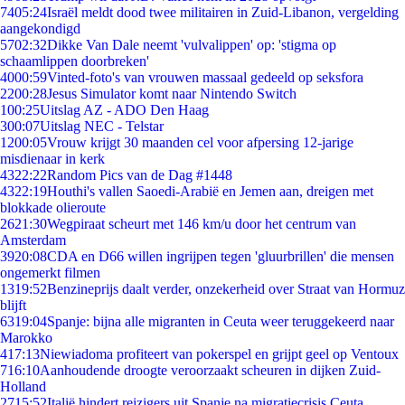
74
05:24
Israël meldt dood twee militairen in Zuid-Libanon, vergelding
aangekondigd
57
02:32
Dikke Van Dale neemt 'vulvalippen' op: 'stigma op
schaamlippen doorbreken'
40
00:59
Vinted-foto's van vrouwen massaal gedeeld op seksfora
22
00:28
Jesus Simulator komt naar Nintendo Switch
1
00:25
Uitslag AZ - ADO Den Haag
3
00:07
Uitslag NEC - Telstar
12
00:05
Vrouw krijgt 30 maanden cel voor afpersing 12-jarige
misdienaar in kerk
43
22:22
Random Pics van de Dag #1448
43
22:19
Houthi's vallen Saoedi-Arabië en Jemen aan, dreigen met
blokkade olieroute
26
21:30
Wegpiraat scheurt met 146 km/u door het centrum van
Amsterdam
39
20:08
CDA en D66 willen ingrijpen tegen 'gluurbrillen' die mensen
ongemerkt filmen
13
19:52
Benzineprijs daalt verder, onzekerheid over Straat van Hormuz
blijft
63
19:04
Spanje: bijna alle migranten in Ceuta weer teruggekeerd naar
Marokko
4
17:13
Niewiadoma profiteert van pokerspel en grijpt geel op Ventoux
7
16:10
Aanhoudende droogte veroorzaakt scheuren in dijken Zuid-
Holland
27
15:52
Italië hindert reizigers uit Spanje na migratiecrisis Ceuta