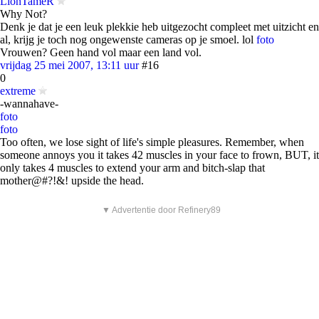
LionTameR
Why Not?
Denk je dat je een leuk plekkie heb uitgezocht compleet met uitzicht en
al, krijg je toch nog ongewenste cameras op je smoel. lol
foto
Vrouwen? Geen hand vol maar een land vol.
vrijdag 25 mei 2007, 13:11 uur
#16
0
extreme
-wannahave-
foto
foto
Too often, we lose sight of life's simple pleasures. Remember, when
someone annoys you it takes 42 muscles in your face to frown, BUT, it
only takes 4 muscles to extend your arm and bitch-slap that
mother@#?!&! upside the head.
▼ Advertentie door Refinery89