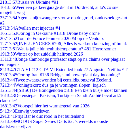
218
13:57
Russia vs Ukraine #91
10
13:56
Weer een parkeergarage dicht in Dordrecht, auto's zo snel
mogelijk weg
257
13:54
Agent smijt zwangere vrouw op de grond, onderzoek gestart
#2
97
13:54
Afvallen met injecties #4
165
13:53
Oorlog in Oekraïne #1318 Drone baby drone
207
13:52
Tour de France femmes 2026 #4 op de Ventoux
127
13:52
[INFLUENCERS #296] Alles is welkom kneuzing of breuk
177
13:51
Wat is jullie binnenhuistemperatuur? #81 Horrorzomer
19
13:50
Winter op het zuidelijk halfrond 2026
131
13:48
Jonge Cambridge professor stapt op na claims over plagiaat
en leugens
85
13:47
GTA VI #12 GTA VI Extended look 27 Augustus Netflix/YT
238
13:45
Oorlog Iran #136 Bridge and powerplant day incoming?
16
13:44
Twee zwaargewonden bij eenzijdig ongeval Zeeland.
72
13:44
Woningtekort: dus ga je woningen slopen, logisch
125
13:44
[SBS6] De Bondgenoten #318 Een klein kusje moet kunnen
16
13:43
Defensiepact Pakistan, Turkije en Saudi-Arabië bevat art.5
clausule?
168
13:43
Voorspel hier het warmtegetal van 2026
54
13:43
Eeuwig voortleven
29
13:41
Prijs Bar le duc rood in het buitenland
72
13:39
MODUS Super Series Darts #2: 's werelds mooiste
dartskweekvijver