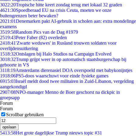
30
22:20
Tropische hitte keert zondag terug met lokaal 32 graden
46
21:30
Spoedberaad EU na crisis Ceuta, moeten we onze
buitengrenzen beter bewaken?
20
21:01
Denemarken pakt AI-gebruik in scholen aan: extra mondelinge
examens
35
19:58
Random Pics van de Dag #1979
25
19:43
Peter Faber (82) overleden
24
18:41
'Zwarte weduwes' in Rusland trouwen soldaten voor
overlijdensuitkering
15
18:32
Ontslagen bij Halo Studios na Campaign Evolved
30
18:32
Trump grijpt weer in op automatisch staatsburgerschap bij
geboorte in VS
31
18:19
Amsterdams dierenasiel DOA overspoeld met babykonijntjes
19
18:06
PS5-doos waarschuwt voor einde fysieke games
69
15:03
Israël meldt dood twee militairen in Zuid-Libanon, vergelding
aangekondigd
29
07/08
NPO-manager Menno de Boer geschorst na dickpic in
groepsapp
Forum
Forum
Scrollbar gebruiken
opslaan
54
13:58
Het grote dagelijkse Trump nieuws topic #31