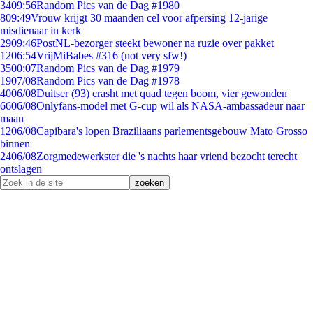
34
09:56
Random Pics van de Dag #1980
8
09:49
Vrouw krijgt 30 maanden cel voor afpersing 12-jarige
misdienaar in kerk
29
09:46
PostNL-bezorger steekt bewoner na ruzie over pakket
12
06:54
VrijMiBabes #316 (not very sfw!)
35
00:07
Random Pics van de Dag #1979
19
07/08
Random Pics van de Dag #1978
40
06/08
Duitser (93) crasht met quad tegen boom, vier gewonden
66
06/08
Onlyfans-model met G-cup wil als NASA-ambassadeur naar
maan
12
06/08
Capibara's lopen Braziliaans parlementsgebouw Mato Grosso
binnen
24
06/08
Zorgmedewerkster die 's nachts haar vriend bezocht terecht
ontslagen