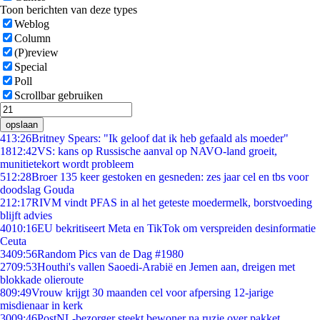
Toon berichten van deze types
Weblog
Column
(P)review
Special
Poll
Scrollbar gebruiken
opslaan
4
13:26
Britney Spears: "Ik geloof dat ik heb gefaald als moeder"
18
12:42
VS: kans op Russische aanval op NAVO-land groeit,
munitietekort wordt probleem
5
12:28
Broer 135 keer gestoken en gesneden: zes jaar cel en tbs voor
doodslag Gouda
2
12:17
RIVM vindt PFAS in al het geteste moedermelk, borstvoeding
blijft advies
40
10:16
EU bekritiseert Meta en TikTok om verspreiden desinformatie
Ceuta
34
09:56
Random Pics van de Dag #1980
27
09:53
Houthi's vallen Saoedi-Arabië en Jemen aan, dreigen met
blokkade olieroute
8
09:49
Vrouw krijgt 30 maanden cel voor afpersing 12-jarige
misdienaar in kerk
30
09:46
PostNL-bezorger steekt bewoner na ruzie over pakket