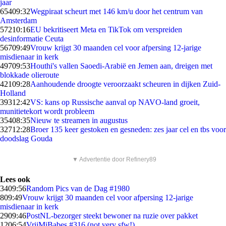
jaar
654
09:32
Wegpiraat scheurt met 146 km/u door het centrum van
Amsterdam
572
10:16
EU bekritiseert Meta en TikTok om verspreiden
desinformatie Ceuta
567
09:49
Vrouw krijgt 30 maanden cel voor afpersing 12-jarige
misdienaar in kerk
497
09:53
Houthi's vallen Saoedi-Arabië en Jemen aan, dreigen met
blokkade olieroute
421
09:28
Aanhoudende droogte veroorzaakt scheuren in dijken Zuid-
Holland
393
12:42
VS: kans op Russische aanval op NAVO-land groeit,
munitietekort wordt probleem
354
08:35
Nieuw te streamen in augustus
327
12:28
Broer 135 keer gestoken en gesneden: zes jaar cel en tbs voor
doodslag Gouda
▼ Advertentie door Refinery89
Lees ook
34
09:56
Random Pics van de Dag #1980
8
09:49
Vrouw krijgt 30 maanden cel voor afpersing 12-jarige
misdienaar in kerk
29
09:46
PostNL-bezorger steekt bewoner na ruzie over pakket
12
06:54
VrijMiBabes #316 (not very sfw!)