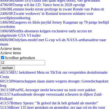
40
06/08
Duitser (93) crasht met quad tegen boom, vier gewonden
47
06/08
Trump wil dat J.D. Vance hem in 2028 opvolgt
1
06/08
Lemmen boekt eerste profzege in zware Ronde van Polen-rit
24
06/08
'Zwarte weduwes' in Rusland trouwen soldaten voor
overlijdensuitkering
14
06/08
Zangeres en Idols-jurylid Jerney Kaagman op 79-jarige leeftijd
overleden
10
06/08
Netflix-abonnees krijgen exclusieve early access tot
uitgebreide GTA VI trailer
66
06/08
Onlyfans-model met G-cup wil als NASA-ambassadeur naar
maan
Actieve items
Actieve items
Scrollbar gebruiken
opslaan
40
13:58
EU bekritiseert Meta en TikTok om verspreiden desinformatie
Ceuta
60
13:58
Waterschappen slaan alarm wegens droogte: Gereedschapskist
leeg
30
13:58
PostNL-bezorger steekt bewoner na ruzie over pakket
6
13:57
Aanhoudende droogte veroorzaakt scheuren in dijken Zuid-
Holland
4
13:57
Britney Spears: "Ik geloof dat ik heb gefaald als moeder"
5
13:56
Broer 135 keer gestoken en gesneden: zes jaar cel en tbs voor