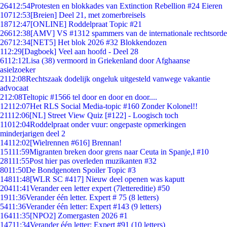
264
12:54
Protesten en blokkades van Extinction Rebellion #24 Eieren
107
12:53
[Breien] Deel 21, met zomerbreisels
187
12:47
[ONLINE] Roddelpraat Topic #21
266
12:38
[AMV] VS #1312 spammers van de internationale rechtsorde
267
12:34
[NET5] Het blok 2026 #32 Blokkendozen
1
12:29
[Dagboek] Veel aan hoofd - Deel 28
61
12:12
Lisa (38) vermoord in Griekenland door Afghaanse
asielzoeker
21
12:08
Rechtszaak dodelijk ongeluk uitgesteld vanwege vakantie
advocaat
2
12:08
Teltopic #1566 tel door en door en door....
121
12:07
Het RLS Social Media-topic #160 Zonder Kolonel!!
211
12:06
[NL] Street View Quiz [#122] - Loogisch toch
110
12:04
Roddelpraat onder vuur: ongepaste opmerkingen
minderjarigen deel 2
141
12:02
[Wielrennen #616] Brennan!
151
11:59
Migranten breken door grens naar Ceuta in Spanje,l #10
281
11:55
Post hier pas overleden muzikanten #32
80
11:50
De Bondgenoten Spoiler Topic #3
148
11:48
[WLR SC #417] Nieuw deel openen was kaputt
204
11:41
Verander een letter expert (7lettereditie) #50
19
11:36
Verander één letter. Expert # 75 (8 letters)
54
11:36
Verander één letter: Expert #143 (9 letters)
164
11:35
[NPO2] Zomergasten 2026 #1
147
11:34
Verander één letter: Expert #91 (10 letters)