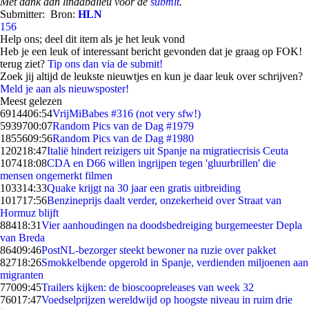
Met dank aan lindabalieu voor de
submit
.
Submitter:
Bron:
HLN
156
Help ons; deel dit item als je het leuk vond
Heb je een leuk of interessant bericht gevonden dat je graag op FOK!
terug ziet?
Tip ons dan via de submit!
Zoek jij altijd de leukste nieuwtjes en kun je daar leuk over schrijven?
Meld je aan als nieuwsposter!
Meest gelezen
69144
06:54
VrijMiBabes #316 (not very sfw!)
59397
00:07
Random Pics van de Dag #1979
18556
09:56
Random Pics van de Dag #1980
1202
18:47
Italië hindert reizigers uit Spanje na migratiecrisis Ceuta
1074
18:08
CDA en D66 willen ingrijpen tegen 'gluurbrillen' die
mensen ongemerkt filmen
1033
14:33
Quake krijgt na 30 jaar een gratis uitbreiding
1017
17:56
Benzineprijs daalt verder, onzekerheid over Straat van
Hormuz blijft
884
18:31
Vier aanhoudingen na doodsbedreiging burgemeester Depla
van Breda
864
09:46
PostNL-bezorger steekt bewoner na ruzie over pakket
827
18:26
Smokkelbende opgerold in Spanje, verdienden miljoenen aan
migranten
770
09:45
Trailers kijken: de bioscoopreleases van week 32
760
17:47
Voedselprijzen wereldwijd op hoogste niveau in ruim drie