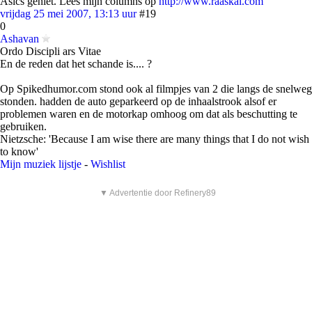
Asics geniet. Lees mijn columns op
http://www.raaskal.com
vrijdag 25 mei 2007, 13:13 uur
#19
0
Ashavan
Ordo Discipli ars Vitae
En de reden dat het schande is.... ?
Op Spikedhumor.com stond ook al filmpjes van 2 die langs de snelweg
stonden. hadden de auto geparkeerd op de inhaalstrook alsof er
problemen waren en de motorkap omhoog om dat als beschutting te
gebruiken.
Nietzsche: 'Because I am wise there are many things that I do not wish
to know'
Mijn muziek lijstje
-
Wishlist
▼ Advertentie door Refinery89