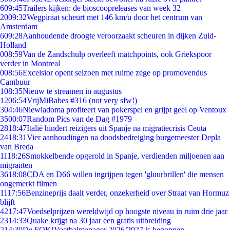
6
09:45
Trailers kijken: de bioscoopreleases van week 32
20
09:32
Wegpiraat scheurt met 146 km/u door het centrum van
Amsterdam
6
09:28
Aanhoudende droogte veroorzaakt scheuren in dijken Zuid-
Holland
0
08:59
Van de Zandschulp overleeft matchpoints, ook Griekspoor
verder in Montreal
0
08:56
Excelsior opent seizoen met ruime zege op promovendus
Cambuur
1
08:35
Nieuw te streamen in augustus
12
06:54
VrijMiBabes #316 (not very sfw!)
3
04:46
Niewiadoma profiteert van pokerspel en grijpt geel op Ventoux
35
00:07
Random Pics van de Dag #1979
28
18:47
Italië hindert reizigers uit Spanje na migratiecrisis Ceuta
24
18:31
Vier aanhoudingen na doodsbedreiging burgemeester Depla
van Breda
11
18:26
Smokkelbende opgerold in Spanje, verdienden miljoenen aan
migranten
36
18:08
CDA en D66 willen ingrijpen tegen 'gluurbrillen' die mensen
ongemerkt filmen
11
17:56
Benzineprijs daalt verder, onzekerheid over Straat van Hormuz
blijft
42
17:47
Voedselprijzen wereldwijd op hoogste niveau in ruim drie jaar
23
14:33
Quake krijgt na 30 jaar een gratis uitbreiding
2
14:30
De FOK!Voetbalmanager 2026/2027 is begonnen