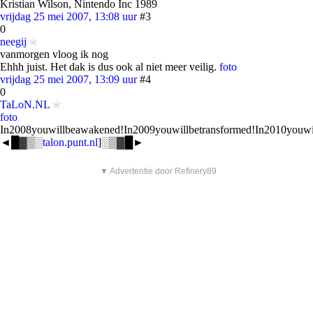
Kristian Wilson, Nintendo Inc 1989
vrijdag 25 mei 2007, 13:08 uur
#3
0
neegij
vanmorgen vloog ik nog
Ehhh juist. Het dak is dus ook al niet meer veilig.
foto
vrijdag 25 mei 2007, 13:09 uur
#4
0
TaLoN.NL
foto
In2008youwillbeawakened!In2009youwillbetransformed!In2010youwill
◄█▓▒░
talon.punt.nl
]░▒▓█►
▼ Advertentie door Refinery89