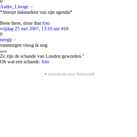
0
Andre_Linoge
*Streept daknueken van zijn agenda*
Been there, done that
foto
vrijdag 25 mei 2007, 13:10 uur
#10
0
neegij
vanmorgen vloog ik nog
quote:
Ze zijn de schande van Londen geworden.''
Oh wat een schande.
foto
▼ Advertentie door Refinery89