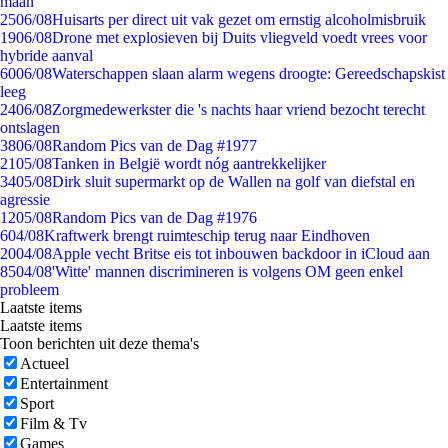
maan
25
06/08
Huisarts per direct uit vak gezet om ernstig alcoholmisbruik
19
06/08
Drone met explosieven bij Duits vliegveld voedt vrees voor
hybride aanval
60
06/08
Waterschappen slaan alarm wegens droogte: Gereedschapskist
leeg
24
06/08
Zorgmedewerkster die 's nachts haar vriend bezocht terecht
ontslagen
38
06/08
Random Pics van de Dag #1977
21
05/08
Tanken in België wordt nóg aantrekkelijker
34
05/08
Dirk sluit supermarkt op de Wallen na golf van diefstal en
agressie
12
05/08
Random Pics van de Dag #1976
6
04/08
Kraftwerk brengt ruimteschip terug naar Eindhoven
20
04/08
Apple vecht Britse eis tot inbouwen backdoor in iCloud aan
85
04/08
'Witte' mannen discrimineren is volgens OM geen enkel
probleem
Laatste items
Laatste items
Toon berichten uit deze thema's
Actueel
Entertainment
Sport
Film & Tv
Games