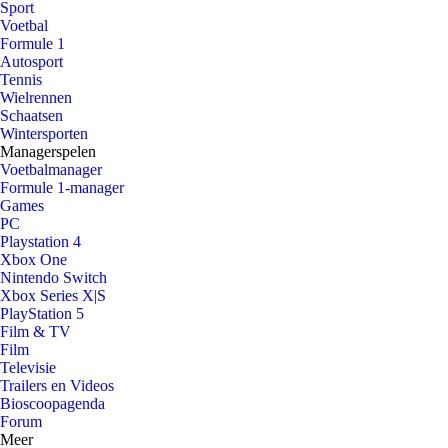
Sport
Voetbal
Formule 1
Autosport
Tennis
Wielrennen
Schaatsen
Wintersporten
Managerspelen
Voetbalmanager
Formule 1-manager
Games
PC
Playstation 4
Xbox One
Nintendo Switch
Xbox Series X|S
PlayStation 5
Film & TV
Film
Televisie
Trailers en Videos
Bioscoopagenda
Forum
Meer