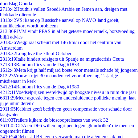
doodslag Gouda
27
13:42
Houthi's vallen Saoedi-Arabië en Jemen aan, dreigen met
blokkade olieroute
18
13:42
VS: kans op Russische aanval op NAVO-land groeit,
munitietekort wordt probleem
2
13:36
RIVM vindt PFAS in al het geteste moedermelk, borstvoeding
blijft advies
20
13:36
Wegpiraat scheurt met 146 km/u door het centrum van
Amsterdam
20
13:32
Long live the 7th of October
28
13:19
Italië hindert reizigers uit Spanje na migratiecrisis Ceuta
37
13:13
Random Pics van de Dag #1833
16
12:43
Meta krijgt half miljard boete voor mentale schade bij jongeren
8
12:23
Vrouw krijgt 30 maanden cel voor afpersing 12-jarige
misdienaar in kerk
34
12:14
Random Pics van de Dag #1980
42
12:11
Voedselprijzen wereldwijd op hoogste niveau in ruim drie jaar
68
11:29
Meer agressie tegen een andersluidende politieke mening, laat
jij je intimideren?
29
11:05
Kabinet geeft bedrijven geen compensatie voor schade door
laagwater
6
11:03
Trailers kijken: de bioscoopreleases van week 32
36
11:02
CDA en D66 willen ingrijpen tegen 'gluurbrillen' die mensen
ongemerkt filmen
24
10:54
OM eist TBS tegen verwarde man die agenten stak met