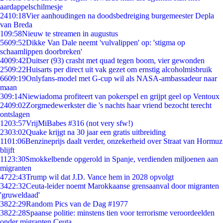
aardappelschilmesje
24
10:18
Vier aanhoudingen na doodsbedreiging burgemeester Depla
van Breda
1
09:58
Nieuw te streamen in augustus
56
09:52
Dikke Van Dale neemt 'vulvalippen' op: 'stigma op
schaamlippen doorbreken'
40
09:42
Duitser (93) crasht met quad tegen boom, vier gewonden
25
09:22
Huisarts per direct uit vak gezet om ernstig alcoholmisbruik
66
09:19
Onlyfans-model met G-cup wil als NASA-ambassadeur naar
maan
3
09:14
Niewiadoma profiteert van pokerspel en grijpt geel op Ventoux
24
09:02
Zorgmedewerkster die 's nachts haar vriend bezocht terecht
ontslagen
12
03:57
VrijMiBabes #316 (not very sfw!)
23
03:02
Quake krijgt na 30 jaar een gratis uitbreiding
11
01:06
Benzineprijs daalt verder, onzekerheid over Straat van Hormuz
blijft
11
23:30
Smokkelbende opgerold in Spanje, verdienden miljoenen aan
migranten
47
22:43
Trump wil dat J.D. Vance hem in 2028 opvolgt
34
22:32
Ceuta-leider noemt Marokkaanse grensaanval door migranten
'gruweldaad'
38
22:29
Random Pics van de Dag #1977
38
22:28
Spaanse politie: minstens tien voor terrorisme veroordeelden
onder migranten Ceuta