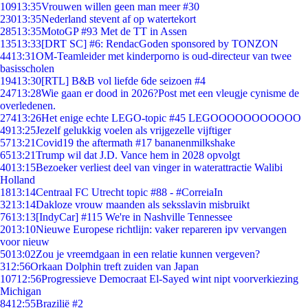
109
13:35
Vrouwen willen geen man meer #30
230
13:35
Nederland stevent af op watertekort
285
13:35
MotoGP #93 Met de TT in Assen
135
13:33
[DRT SC] #6: RendacGoden sponsored by TONZON
44
13:31
OM-Teamleider met kinderporno is oud-directeur van twee
basisscholen
194
13:30
[RTL] B&B vol liefde 6de seizoen #4
247
13:28
Wie gaan er dood in 2026?Post met een vleugje cynisme de
overledenen.
274
13:26
Het enige echte LEGO-topic #45 LEGOOOOOOOOOOO
49
13:25
Jezelf gelukkig voelen als vrijgezelle vijftiger
57
13:21
Covid19 the aftermath #17 bananenmilkshake
65
13:21
Trump wil dat J.D. Vance hem in 2028 opvolgt
40
13:15
Bezoeker verliest deel van vinger in waterattractie Walibi
Holland
18
13:14
Centraal FC Utrecht topic #88 - #CorreiaIn
32
13:14
Dakloze vrouw maanden als seksslavin misbruikt
76
13:13
[IndyCar] #115 We're in Nashville Tennessee
20
13:10
Nieuwe Europese richtlijn: vaker repareren ipv vervangen
voor nieuw
50
13:02
Zou je vreemdgaan in een relatie kunnen vergeven?
3
12:56
Orkaan Dolphin treft zuiden van Japan
107
12:56
Progressieve Democraat El-Sayed wint nipt voorverkiezing
Michigan
84
12:55
Brazilië #2