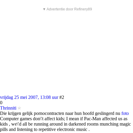
▼ Advertentie door Refinery89
vrijdag 25 mei 2007, 13:08 uur
#2
0
Thrinniti
Die krijgen gelijk pornocontracten naar hun hoofd geslingerd nu
foto
Computer games don\'t affect kids; I mean if Pac-Man affected us as
kids , we\'d all be running around in darkened rooms munching magic
pills and listening to repetitive electronic music .