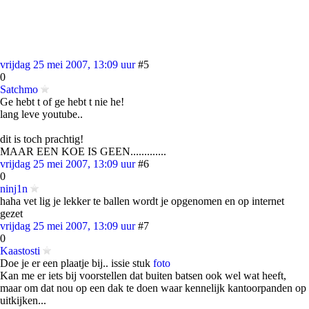
vrijdag 25 mei 2007, 13:09 uur
#5
0
Satchmo
Ge hebt t of ge hebt t nie he!
lang leve youtube..
dit is toch prachtig!
MAAR EEN KOE IS GEEN.............
vrijdag 25 mei 2007, 13:09 uur
#6
0
ninj1n
haha vet lig je lekker te ballen wordt je opgenomen en op internet
gezet
vrijdag 25 mei 2007, 13:09 uur
#7
0
Kaastosti
Doe je er een plaatje bij.. issie stuk
foto
Kan me er iets bij voorstellen dat buiten batsen ook wel wat heeft,
maar om dat nou op een dak te doen waar kennelijk kantoorpanden op
uitkijken...