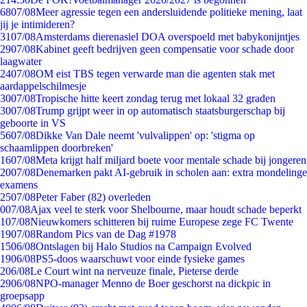
68
07/08
Meer agressie tegen een andersluidende politieke mening, laat
jij je intimideren?
31
07/08
Amsterdams dierenasiel DOA overspoeld met babykonijntjes
29
07/08
Kabinet geeft bedrijven geen compensatie voor schade door
laagwater
24
07/08
OM eist TBS tegen verwarde man die agenten stak met
aardappelschilmesje
30
07/08
Tropische hitte keert zondag terug met lokaal 32 graden
30
07/08
Trump grijpt weer in op automatisch staatsburgerschap bij
geboorte in VS
56
07/08
Dikke Van Dale neemt 'vulvalippen' op: 'stigma op
schaamlippen doorbreken'
16
07/08
Meta krijgt half miljard boete voor mentale schade bij jongeren
20
07/08
Denemarken pakt AI-gebruik in scholen aan: extra mondelinge
examens
25
07/08
Peter Faber (82) overleden
0
07/08
Ajax veel te sterk voor Shelbourne, maar houdt schade beperkt
1
07/08
Nieuwkomers schitteren bij ruime Europese zege FC Twente
19
07/08
Random Pics van de Dag #1978
15
06/08
Ontslagen bij Halo Studios na Campaign Evolved
19
06/08
PS5-doos waarschuwt voor einde fysieke games
2
06/08
Le Court wint na nerveuze finale, Pieterse derde
29
06/08
NPO-manager Menno de Boer geschorst na dickpic in
groepsapp