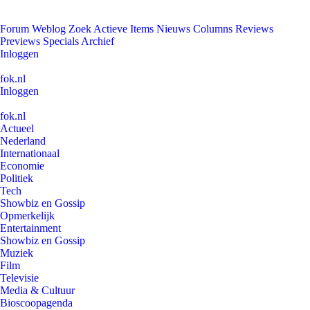
Forum
Weblog
Zoek
Actieve Items
Nieuws
Columns
Reviews
Previews
Specials
Archief
Inloggen
fok.nl
Inloggen
fok.nl
Actueel
Nederland
Internationaal
Economie
Politiek
Tech
Showbiz en Gossip
Opmerkelijk
Entertainment
Showbiz en Gossip
Muziek
Film
Televisie
Media & Cultuur
Bioscoopagenda