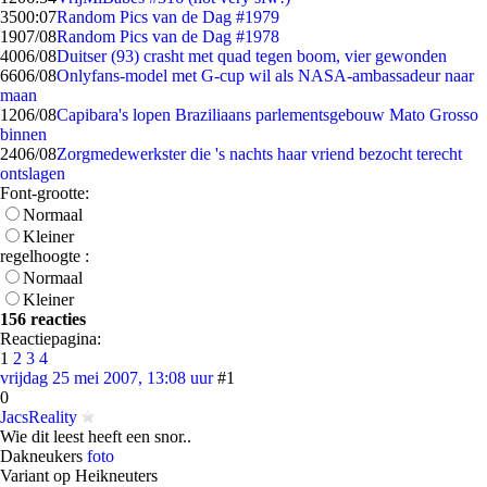
35
00:07
Random Pics van de Dag #1979
19
07/08
Random Pics van de Dag #1978
40
06/08
Duitser (93) crasht met quad tegen boom, vier gewonden
66
06/08
Onlyfans-model met G-cup wil als NASA-ambassadeur naar
maan
12
06/08
Capibara's lopen Braziliaans parlementsgebouw Mato Grosso
binnen
24
06/08
Zorgmedewerkster die 's nachts haar vriend bezocht terecht
ontslagen
Font-grootte:
Normaal
Kleiner
regelhoogte :
Normaal
Kleiner
156 reacties
Reactiepagina:
1
2
3
4
vrijdag 25 mei 2007, 13:08 uur
#1
0
JacsReality
Wie dit leest heeft een snor..
Dakneukers
foto
Variant op Heikneuters