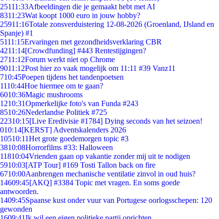
251
11:33
Afbeeldingen die je gemaakt hebt met AI
83
11:23
Wat koopt 1000 euro in jouw hobby?
259
11:16
Totale zonsverduistering 12-08-2026 (Groenland, IJsland en
Spanje) #1
51
11:15
Ervaringen met gezondheidsverklaring CBR
42
11:14
[Crowdfunding] #443 Rentestijgingen?
27
11:12
Forum werkt niet op Chrome
90
11:12
Post hier zo vaak mogelijk om 11:11 #39 Vanz11
7
10:45
Poepen tijdens het tandenpoetsen
11
10:44
Hoe hiermee om te gaan?
60
10:36
Magic mushrooms
12
10:31
Opmerkelijke foto's van Funda #243
85
10:26
Nederlandse Politiek #725
223
10:15
[Live Eredivisie #1784] Dying seconds van het seizoen!
0
10:14
[KERST] Adventskalenders 2026
105
10:11
Het grote goedemorgen topic #3
38
10:08
Horrorfilms #33: Halloween
118
10:04
Vrienden gaan op vakantie zonder mij uit te nodigen
59
10:03
[ATP Tour] #169 Tosti Tallon back on fire
67
10:00
Aanbrengen mechanische ventilatie zinvol in oud huis?
146
09:45
[AKQ] #3384 Topic met vragen. En soms goede
antwoorden.
14
09:45
Spaanse kust onder vuur van Portugese oorlogsschepen: 120
gewonden
16
09:41
Ik wil een eigen politieke partij oprichten