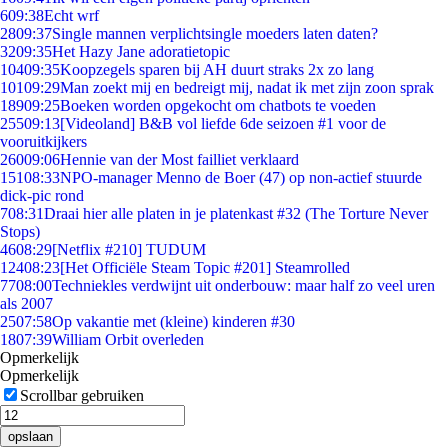
6
09:38
Echt wrf
28
09:37
Single mannen verplichtsingle moeders laten daten?
32
09:35
Het Hazy Jane adoratietopic
104
09:35
Koopzegels sparen bij AH duurt straks 2x zo lang
101
09:29
Man zoekt mij en bedreigt mij, nadat ik met zijn zoon sprak
189
09:25
Boeken worden opgekocht om chatbots te voeden
255
09:13
[Videoland] B&B vol liefde 6de seizoen #1 voor de
vooruitkijkers
260
09:06
Hennie van der Most failliet verklaard
151
08:33
NPO-manager Menno de Boer (47) op non-actief stuurde
dick-pic rond
7
08:31
Draai hier alle platen in je platenkast #32 (The Torture Never
Stops)
46
08:29
[Netflix #210] TUDUM
124
08:23
[Het Officiële Steam Topic #201] Steamrolled
77
08:00
Techniekles verdwijnt uit onderbouw: maar half zo veel uren
als 2007
25
07:58
Op vakantie met (kleine) kinderen #30
18
07:39
William Orbit overleden
Opmerkelijk
Opmerkelijk
Scrollbar gebruiken
opslaan