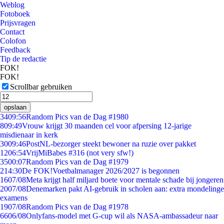
Weblog
Fotoboek
Prijsvragen
Contact
Colofon
Feedback
Tip de redactie
FOK!
FOK!
Scrollbar gebruiken
opslaan
34
09:56
Random Pics van de Dag #1980
8
09:49
Vrouw krijgt 30 maanden cel voor afpersing 12-jarige
misdienaar in kerk
30
09:46
PostNL-bezorger steekt bewoner na ruzie over pakket
12
06:54
VrijMiBabes #316 (not very sfw!)
35
00:07
Random Pics van de Dag #1979
2
14:30
De FOK!Voetbalmanager 2026/2027 is begonnen
16
07/08
Meta krijgt half miljard boete voor mentale schade bij jongeren
20
07/08
Denemarken pakt AI-gebruik in scholen aan: extra mondelinge
examens
19
07/08
Random Pics van de Dag #1978
66
06/08
Onlyfans-model met G-cup wil als NASA-ambassadeur naar