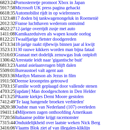
68
23:24
Pornosterretje promoot Xbox in Japan
59
17:58
Microsoft UK press pagina gehackt
66
18:35
Automobilist rijdt in op wielrenners
13
23:48
17 doden bij tankwagenongeluk in Roemenië
20
12:32
Franse luchthaven wederom ontruimd
46
22:27
12-jarige overrijdt zusje met auto
14
11:08
Kamikazeduiven als wapen koude oorlog
81
22:21
Twaalfjarige fietster doodgereden
47
13:34
18-jarige raakt rijbewijs binnen jaar al kwijt
35
23:13
130 rauwe kikkers worden man bijna fataal
55
16:03
Granaat met dodelijk zenuwgas Irak ontploft
13
06:42
Arrestatie leidt naar 'gigantische buit'
68
13:23
Aantal asielaanvragen blijft dalen
55
09:01
Bureaustoel valt agent aan
92
03:36
Marilyn Manson als Jezus in film
19
11:50
Deense kroonprins getrouwd
37
03:15
Familie wordt geplaagd door vallende stenen
47
03:25
[update] Man doodgeschoten in Den Helder
47
13:25
Pikante kiekjes Demi Moore gestolen
74
12:49
'Te laag hangende broeken verbieden'
28
20:38
Oudste man van Nederland (107) overleden
194
11:14
Miljoenen zagen onthoofding Amerikaan
77
20:56
Italiaanse politie krijgt racemonster
73
15:44
Onduidelijkheid over laatste weken Nick Berg
34
16:06
Vlaams Blok ziet af van illegalen-kliklijn