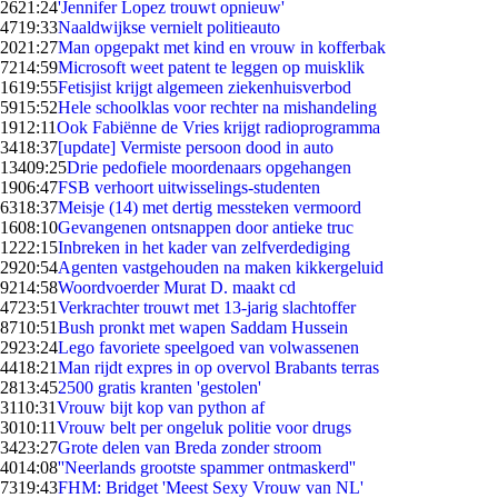
26
21:24
'Jennifer Lopez trouwt opnieuw'
47
19:33
Naaldwijkse vernielt politieauto
20
21:27
Man opgepakt met kind en vrouw in kofferbak
72
14:59
Microsoft weet patent te leggen op muisklik
16
19:55
Fetisjist krijgt algemeen ziekenhuisverbod
59
15:52
Hele schoolklas voor rechter na mishandeling
19
12:11
Ook Fabiënne de Vries krijgt radioprogramma
34
18:37
[update] Vermiste persoon dood in auto
134
09:25
Drie pedofiele moordenaars opgehangen
19
06:47
FSB verhoort uitwisselings-studenten
63
18:37
Meisje (14) met dertig messteken vermoord
16
08:10
Gevangenen ontsnappen door antieke truc
12
22:15
Inbreken in het kader van zelfverdediging
29
20:54
Agenten vastgehouden na maken kikkergeluid
92
14:58
Woordvoerder Murat D. maakt cd
47
23:51
Verkrachter trouwt met 13-jarig slachtoffer
87
10:51
Bush pronkt met wapen Saddam Hussein
29
23:24
Lego favoriete speelgoed van volwassenen
44
18:21
Man rijdt expres in op overvol Brabants terras
28
13:45
2500 gratis kranten 'gestolen'
31
10:31
Vrouw bijt kop van python af
30
10:11
Vrouw belt per ongeluk politie voor drugs
34
23:27
Grote delen van Breda zonder stroom
40
14:08
''Neerlands grootste spammer ontmaskerd''
73
19:43
FHM: Bridget 'Meest Sexy Vrouw van NL'