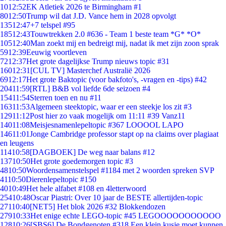
10
12:52
EK Atletiek 2026 te Birmingham #1
80
12:50
Trump wil dat J.D. Vance hem in 2028 opvolgt
135
12:47
+7 telspel #95
185
12:43
Touwtrekken 2.0 #636 - Team 1 beste team *G* *O*
105
12:40
Man zoekt mij en bedreigt mij, nadat ik met zijn zoon sprak
59
12:39
Eeuwig voortleven
72
12:37
Het grote dagelijkse Trump nieuws topic #31
160
12:31
[CUL TV] Masterchef Australië 2026
69
12:17
Het grote Baktopic (voor bakfoto's, -vragen en -tips) #42
204
11:59
[RTL] B&B vol liefde 6de seizoen #4
154
11:54
Sterren toen en nu #11
163
11:53
Algemeen steektopic, waar er een steekje los zit #3
129
11:12
Post hier zo vaak mogelijk om 11:11 #39 Vanz11
140
11:08
Meisjesnamenlepeltopic #367 LOOOOL LAPO
146
11:01
Jonge Cambridge professor stapt op na claims over plagiaat
en leugens
114
10:58
[DAGBOEK] De weg naar balans #12
137
10:50
Het grote goedemorgen topic #3
48
10:50
Woordensamenstelspel #1184 met 2 woorden spreken SVP
41
10:50
Dierenlepeltopic #150
40
10:49
Het hele alfabet #108 en 4letterwoord
254
10:48
Oscar Piastri: Over 10 jaar de BESTE allertijden-topic
271
10:40
[NET5] Het blok 2026 #32 Blokkendozen
279
10:33
Het enige echte LEGO-topic #45 LEGOOOOOOOOOOO
128
10:26
[SBS6] De Bondgenoten #318 Een klein kusje moet kunnen