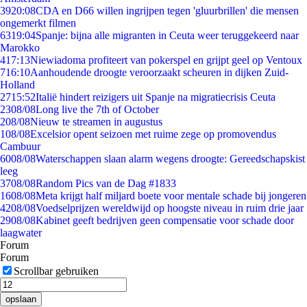
39
20:08
CDA en D66 willen ingrijpen tegen 'gluurbrillen' die mensen
ongemerkt filmen
63
19:04
Spanje: bijna alle migranten in Ceuta weer teruggekeerd naar
Marokko
4
17:13
Niewiadoma profiteert van pokerspel en grijpt geel op Ventoux
7
16:10
Aanhoudende droogte veroorzaakt scheuren in dijken Zuid-
Holland
27
15:52
Italië hindert reizigers uit Spanje na migratiecrisis Ceuta
23
08/08
Long live the 7th of October
2
08/08
Nieuw te streamen in augustus
1
08/08
Excelsior opent seizoen met ruime zege op promovendus
Cambuur
60
08/08
Waterschappen slaan alarm wegens droogte: Gereedschapskist
leeg
37
08/08
Random Pics van de Dag #1833
16
08/08
Meta krijgt half miljard boete voor mentale schade bij jongeren
42
08/08
Voedselprijzen wereldwijd op hoogste niveau in ruim drie jaar
29
08/08
Kabinet geeft bedrijven geen compensatie voor schade door
laagwater
Forum
Forum
Scrollbar gebruiken
opslaan