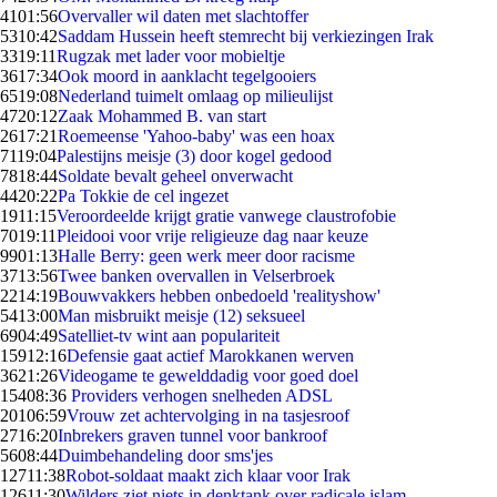
41
01:56
Overvaller wil daten met slachtoffer
53
10:42
Saddam Hussein heeft stemrecht bij verkiezingen Irak
33
19:11
Rugzak met lader voor mobieltje
36
17:34
Ook moord in aanklacht tegelgooiers
65
19:08
Nederland tuimelt omlaag op milieulijst
47
20:12
Zaak Mohammed B. van start
26
17:21
Roemeense 'Yahoo-baby' was een hoax
71
19:04
Palestijns meisje (3) door kogel gedood
78
18:44
Soldate bevalt geheel onverwacht
44
20:22
Pa Tokkie de cel ingezet
19
11:15
Veroordeelde krijgt gratie vanwege claustrofobie
70
19:11
Pleidooi voor vrije religieuze dag naar keuze
99
01:13
Halle Berry: geen werk meer door racisme
37
13:56
Twee banken overvallen in Velserbroek
22
14:19
Bouwvakkers hebben onbedoeld 'realityshow'
54
13:00
Man misbruikt meisje (12) seksueel
69
04:49
Satelliet-tv wint aan populariteit
159
12:16
Defensie gaat actief Marokkanen werven
36
21:26
Videogame te gewelddadig voor goed doel
154
08:36
Providers verhogen snelheden ADSL
201
06:59
Vrouw zet achtervolging in na tasjesroof
27
16:20
Inbrekers graven tunnel voor bankroof
56
08:44
Duimbehandeling door sms'jes
127
11:38
Robot-soldaat maakt zich klaar voor Irak
126
11:30
Wilders ziet niets in denktank over radicale islam