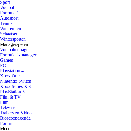
Sport
Voetbal
Formule 1
Autosport
Tennis
Wielrennen
Schaatsen
Wintersporten
Managerspelen
Voetbalmanager
Formule 1-manager
Games
PC
Playstation 4
Xbox One
Nintendo Switch
Xbox Series X|S
PlayStation 5
Film & TV
Film
Televisie
Trailers en Videos
Bioscoopagenda
Forum
Meer