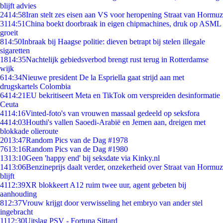
blijft advies
24
14:58
Iran stelt zes eisen aan VS voor heropening Straat van Hormuz
31
14:51
China boekt doorbraak in eigen chipmachines, druk op ASML
groeit
8
14:50
Inbraak bij Haagse politie: dieven betrapt bij stelen illegale
sigaretten
18
14:35
Nachtelijk gebiedsverbod brengt rust terug in Rotterdamse
wijk
6
14:34
Nieuwe president De la Espriella gaat strijd aan met
drugskartels Colombia
64
14:21
EU bekritiseert Meta en TikTok om verspreiden desinformatie
Ceuta
41
14:16
Vinted-foto's van vrouwen massaal gedeeld op seksfora
44
14:03
Houthi's vallen Saoedi-Arabië en Jemen aan, dreigen met
blokkade olieroute
20
13:47
Random Pics van de Dag #1978
76
13:16
Random Pics van de Dag #1980
13
13:10
Geen 'happy end' bij seksdate via Kinky.nl
14
13:06
Benzineprijs daalt verder, onzekerheid over Straat van Hormuz
blijft
41
12:39
XR blokkeert A12 ruim twee uur, agent gebeten bij
aanhouding
8
12:37
Vrouw krijgt door verwisseling het embryo van ander stel
ingebracht
11
12:30
Uitslag PSV - Fortuna Sittard