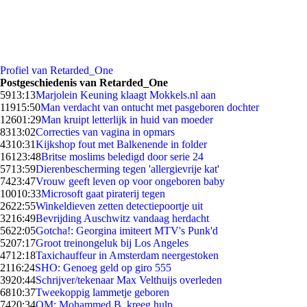
Profiel van Retarded_One
Postgeschiedenis van Retarded_One
59
13:13
Marjolein Keuning klaagt Mokkels.nl aan
119
15:50
Man verdacht van ontucht met pasgeboren dochter
126
01:29
Man kruipt letterlijk in huid van moeder
83
13:02
Correcties van vagina in opmars
43
10:31
Kijkshop fout met Balkenende in folder
161
23:48
Britse moslims beledigd door serie 24
57
13:59
Dierenbescherming tegen 'allergievrije kat'
74
23:47
Vrouw geeft leven op voor ongeboren baby
100
10:33
Microsoft gaat piraterij tegen
26
22:55
Winkeldieven zetten detectiepoortje uit
32
16:49
Bevrijding Auschwitz vandaag herdacht
56
22:05
Gotcha!: Georgina imiteert MTV's Punk'd
52
07:17
Groot treinongeluk bij Los Angeles
47
12:18
Taxichauffeur in Amsterdam neergestoken
21
16:24
SHO: Genoeg geld op giro 555
39
20:44
Schrijver/tekenaar Max Velthuijs overleden
68
10:37
Tweekoppig lammetje geboren
74
20:34
OM: Mohammed B. kreeg hulp