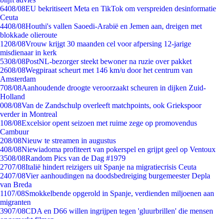
64
08/08
EU bekritiseert Meta en TikTok om verspreiden desinformatie
Ceuta
44
08/08
Houthi's vallen Saoedi-Arabië en Jemen aan, dreigen met
blokkade olieroute
12
08/08
Vrouw krijgt 30 maanden cel voor afpersing 12-jarige
misdienaar in kerk
53
08/08
PostNL-bezorger steekt bewoner na ruzie over pakket
26
08/08
Wegpiraat scheurt met 146 km/u door het centrum van
Amsterdam
7
08/08
Aanhoudende droogte veroorzaakt scheuren in dijken Zuid-
Holland
0
08/08
Van de Zandschulp overleeft matchpoints, ook Griekspoor
verder in Montreal
1
08/08
Excelsior opent seizoen met ruime zege op promovendus
Cambuur
2
08/08
Nieuw te streamen in augustus
4
08/08
Niewiadoma profiteert van pokerspel en grijpt geel op Ventoux
35
08/08
Random Pics van de Dag #1979
27
07/08
Italië hindert reizigers uit Spanje na migratiecrisis Ceuta
24
07/08
Vier aanhoudingen na doodsbedreiging burgemeester Depla
van Breda
11
07/08
Smokkelbende opgerold in Spanje, verdienden miljoenen aan
migranten
39
07/08
CDA en D66 willen ingrijpen tegen 'gluurbrillen' die mensen