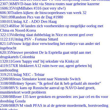
23
07:36
MIVD-baas lekt via Strava routes naar geheime kazerne
16
06:35
VrijMiBabes #316 (not very sfw!)
6
06:30
Trailers kijken: de bioscoopreleases van week 32
76
01:09
Random Pics van de Dag #1980
1
00:01
Uitslag AZ - ADO Den Haag
10
23:46
Hoe 30 landen zich voorbereiden op mogelijke oorlog met
China en Noord-Korea
3
22:13
Vollering slaat dubbelslag in Nice en neemt geel over
11
22:11
Uitslag PSV - Fortuna Sittard
8
21:14
Vrouw krijgt door verwisseling het embryo van ander stel
ingebracht
6
20:35
Nieuwe president De la Espriella gaat strijd aan met
drugskartels Colombia
13
20:11
Geen 'happy end' bij seksdate via Kinky.nl
41
19:57
XR blokkeert A12 ruim twee uur, agent gebeten bij
aanhouding
3
19:21
Uitslag NEC - Telstar
22
08/08
Jesus Simulator komt naar Nintendo Switch
31
08/08
Britney Spears: "Ik geloof dat ik heb gefaald als moeder"
51
08/08
VS: kans op Russische aanval op NAVO-land groeit,
munitietekort wordt probleem
12
08/08
Broer 135 keer gestoken en gesneden: zes jaar cel en tbs voor
doodslag Gouda
25
08/08
RIVM vindt PFAS in al de geteste moedermelk, borstvoeding
blijft advies