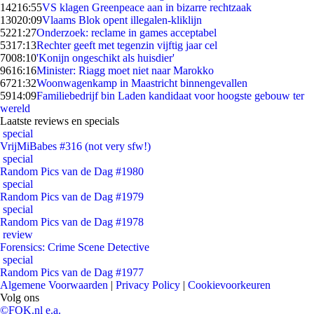
142
16:55
VS klagen Greenpeace aan in bizarre rechtzaak
130
20:09
Vlaams Blok opent illegalen-kliklijn
52
21:27
Onderzoek: reclame in games acceptabel
53
17:13
Rechter geeft met tegenzin vijftig jaar cel
70
08:10
'Konijn ongeschikt als huisdier'
96
16:16
Minister: Riagg moet niet naar Marokko
67
21:32
Woonwagenkamp in Maastricht binnengevallen
59
14:09
Familiebedrijf bin Laden kandidaat voor hoogste gebouw ter
wereld
Laatste reviews en specials
special
VrijMiBabes #316 (not very sfw!)
special
Random Pics van de Dag #1980
special
Random Pics van de Dag #1979
special
Random Pics van de Dag #1978
review
Forensics: Crime Scene Detective
special
Random Pics van de Dag #1977
Algemene Voorwaarden
|
Privacy Policy
|
Cookievoorkeuren
Volg ons
©FOK.nl e.a.