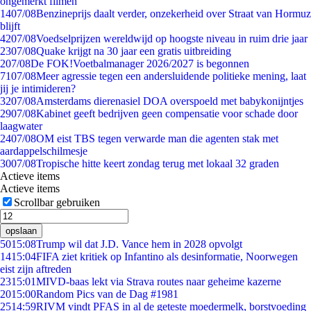
ongemerkt filmen
14
07/08
Benzineprijs daalt verder, onzekerheid over Straat van Hormuz
blijft
42
07/08
Voedselprijzen wereldwijd op hoogste niveau in ruim drie jaar
23
07/08
Quake krijgt na 30 jaar een gratis uitbreiding
2
07/08
De FOK!Voetbalmanager 2026/2027 is begonnen
71
07/08
Meer agressie tegen een andersluidende politieke mening, laat
jij je intimideren?
32
07/08
Amsterdams dierenasiel DOA overspoeld met babykonijntjes
29
07/08
Kabinet geeft bedrijven geen compensatie voor schade door
laagwater
24
07/08
OM eist TBS tegen verwarde man die agenten stak met
aardappelschilmesje
30
07/08
Tropische hitte keert zondag terug met lokaal 32 graden
Actieve items
Actieve items
Scrollbar gebruiken
opslaan
50
15:08
Trump wil dat J.D. Vance hem in 2028 opvolgt
14
15:04
FIFA ziet kritiek op Infantino als desinformatie, Noorwegen
eist zijn aftreden
23
15:01
MIVD-baas lekt via Strava routes naar geheime kazerne
20
15:00
Random Pics van de Dag #1981
25
14:59
RIVM vindt PFAS in al de geteste moedermelk, borstvoeding