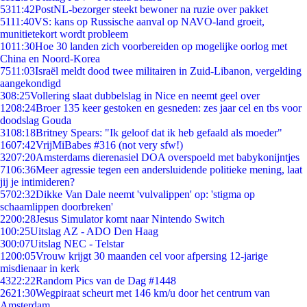
53
11:42
PostNL-bezorger steekt bewoner na ruzie over pakket
51
11:40
VS: kans op Russische aanval op NAVO-land groeit,
munitietekort wordt probleem
10
11:30
Hoe 30 landen zich voorbereiden op mogelijke oorlog met
China en Noord-Korea
75
11:03
Israël meldt dood twee militairen in Zuid-Libanon, vergelding
aangekondigd
3
08:25
Vollering slaat dubbelslag in Nice en neemt geel over
12
08:24
Broer 135 keer gestoken en gesneden: zes jaar cel en tbs voor
doodslag Gouda
31
08:18
Britney Spears: "Ik geloof dat ik heb gefaald als moeder"
16
07:42
VrijMiBabes #316 (not very sfw!)
32
07:20
Amsterdams dierenasiel DOA overspoeld met babykonijntjes
71
06:36
Meer agressie tegen een andersluidende politieke mening, laat
jij je intimideren?
57
02:32
Dikke Van Dale neemt 'vulvalippen' op: 'stigma op
schaamlippen doorbreken'
22
00:28
Jesus Simulator komt naar Nintendo Switch
1
00:25
Uitslag AZ - ADO Den Haag
3
00:07
Uitslag NEC - Telstar
12
00:05
Vrouw krijgt 30 maanden cel voor afpersing 12-jarige
misdienaar in kerk
43
22:22
Random Pics van de Dag #1448
26
21:30
Wegpiraat scheurt met 146 km/u door het centrum van
Amsterdam