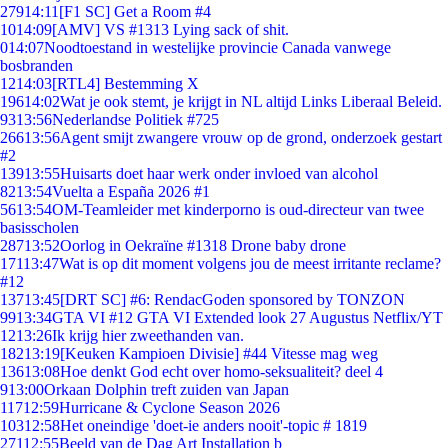
279
14:11
[F1 SC] Get a Room #4
10
14:09
[AMV] VS #1313 Lying sack of shit.
0
14:07
Noodtoestand in westelijke provincie Canada vanwege
bosbranden
12
14:03
[RTL4] Bestemming X
196
14:02
Wat je ook stemt, je krijgt in NL altijd Links Liberaal Beleid.
93
13:56
Nederlandse Politiek #725
266
13:56
Agent smijt zwangere vrouw op de grond, onderzoek gestart
#2
139
13:55
Huisarts doet haar werk onder invloed van alcohol
82
13:54
Vuelta a España 2026 #1
56
13:54
OM-Teamleider met kinderporno is oud-directeur van twee
basisscholen
287
13:52
Oorlog in Oekraïne #1318 Drone baby drone
171
13:47
Wat is op dit moment volgens jou de meest irritante reclame?
#12
137
13:45
[DRT SC] #6: RendacGoden sponsored by TONZON
99
13:34
GTA VI #12 GTA VI Extended look 27 Augustus Netflix/YT
12
13:26
Ik krijg hier zweethanden van.
182
13:19
[Keuken Kampioen Divisie] #44 Vitesse mag weg
136
13:08
Hoe denkt God echt over homo-seksualiteit? deel 4
9
13:00
Orkaan Dolphin treft zuiden van Japan
117
12:59
Hurricane & Cyclone Season 2026
103
12:58
Het oneindige 'doet-ie anders nooit'-topic # 1819
271
12:55
Beeld van de Dag Art Installation b