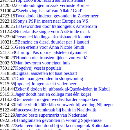
29
17:23
Top 2000 trok record aantal luisteraars
34
20:02
2 aanhoudingen in zaak vermiste Bornse
311
00:42
'Zeebeving is straf van Allah / God'
47
23:15
Twee dode kinderen gevonden in Zoetermeer
39
23:16
Sony's PSP in maart naar Europa en VS
33
00:25
18 Gewonden door tramongeluk Amsterdam
51
12:43
Nederlandse single voor Azië in de maak
53
22:04
Personeel kledingzaak mishandelt klanten
100
21:15
Benzine en diesel duurder per 1 januari
43
22:51
Geen erfenis voor Anna Nicole Smith
54
17:53
Chirurg: 'Pas op met afsteken dynamiet'
70
00:29
'Honden niet troosten tijdens vuurwerk'
20
02:53
Man bevroren voor eigen huis
75
01:27
Kogelvrij vest is populair
75
18:58
Digitaal aanzetten tot haat bestraft
24
20:57
Dode man gevonden in sloopwoning
52
15:55
[update] Jongen steekt vader neer
15
14:44
Zeker 8 doden bij uitbraak al-Qaeda-leden in Kabul
55
15:31
Jager doodt hert en collega met één kogel
21
14:28
Gemeenten mogen overlast harder aanpakken
20
14:30
Politie vindt 2600 kilo vuurwerk bij woning Nijmegen
51
22:44
Succesvolle ramkraak bij bank in Naaldwijk
97
21:29
Jumbo beste supermarkt van Nederland
69
22:54
Handgranaten gevonden in woning Spijkenisse
60
20:27
Zeker één kind dood bij verkeersongeluk Rotterdam