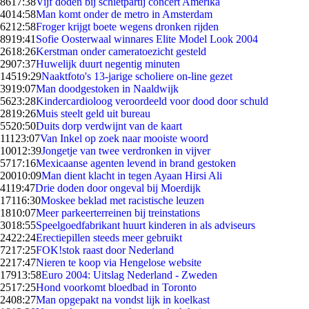
86
17:38
Vijf doden bij schietpartij concert Amerika
40
14:58
Man komt onder de metro in Amsterdam
62
12:58
Froger krijgt boete wegens dronken rijden
89
19:41
Sofie Oosterwaal winnares Elite Model Look 2004
26
18:26
Kerstman onder cameratoezicht gesteld
29
07:37
Huwelijk duurt negentig minuten
145
19:29
Naaktfoto's 13-jarige scholiere on-line gezet
39
19:07
Man doodgestoken in Naaldwijk
56
23:28
Kindercardioloog veroordeeld voor dood door schuld
28
19:26
Muis steelt geld uit bureau
55
20:50
Duits dorp verdwijnt van de kaart
111
23:07
Van Inkel op zoek naar mooiste woord
100
12:39
Jongetje van twee verdronken in vijver
57
17:16
Mexicaanse agenten levend in brand gestoken
200
10:09
Man dient klacht in tegen Ayaan Hirsi Ali
41
19:47
Drie doden door ongeval bij Moerdijk
171
16:30
Moskee beklad met racistische leuzen
18
10:07
Meer parkeerterreinen bij treinstations
30
18:55
Speelgoedfabrikant huurt kinderen in als adviseurs
24
22:24
Erectiepillen steeds meer gebruikt
72
17:25
FOK!stok raast door Nederland
22
17:47
Nieren te koop via Hengelose website
179
13:58
Euro 2004: Uitslag Nederland - Zweden
25
17:25
Hond voorkomt bloedbad in Toronto
24
08:27
Man opgepakt na vondst lijk in koelkast