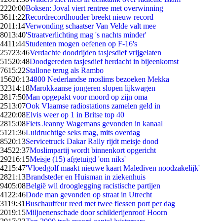
22
20:00
Boksen: Joval viert rentree met overwinning
36
11:22
Recordrecordhouder breekt nieuw record
20
11:14
Verwonding schaatser Van Velde valt mee
80
13:40
'Straatverlichting mag 's nachts minder'
44
11:44
Studenten mogen oefenen op F-16's
257
23:46
Verdachte doodrijden tasjesdief vrijgelaten
515
20:48
Doodgereden tasjesdief herdacht in bijeenkomst
76
15:22
Stallone terug als Rambo
156
20:13
4800 Nederlandse moslims bezoeken Mekka
323
14:18
Marokkaanse jongeren slopen lijkwagen
28
17:50
Man opgepakt voor moord op zijn oma
25
13:07
Ook Vlaamse radiostations zamelen geld in
42
20:08
Elvis weer op 1 in Britse top 40
28
15:08
Fiets Jeanny Wagemans gevonden in kanaal
51
21:36
Luidruchtige seks mag, mits overdag
85
20:13
Servicetruck Dakar Rally rijdt meisje dood
345
22:37
Moslimpartij wordt binnenkort opgericht
292
16:15
Meisje (15) afgetuigd 'om niks'
42
15:47
'Vloedgolf maakt nieuwe kaart Malediven noodzakelijk'
28
21:13
Brandsteder en Huisman in ziekenhuis
94
05:08
België wil drooglegging racistische partijen
41
22:46
Dode man gevonden op straat in Utrecht
31
19:31
Buschauffeur reed met twee flessen port per dag
20
19:15
Miljoenenschade door schilderijenroof Hoorn