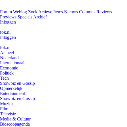
Forum
Weblog
Zoek
Actieve Items
Nieuws
Columns
Reviews
Previews
Specials
Archief
Inloggen
fok.nl
Inloggen
fok.nl
Actueel
Nederland
Internationaal
Economie
Politiek
Tech
Showbiz en Gossip
Opmerkelijk
Entertainment
Showbiz en Gossip
Muziek
Film
Televisie
Media & Cultuur
Bioscoopagenda