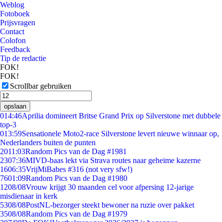
Weblog
Fotoboek
Prijsvragen
Contact
Colofon
Feedback
Tip de redactie
FOK!
FOK!
Scrollbar gebruiken
opslaan
0
14:46
Aprilia domineert Britse Grand Prix op Silverstone met dubbele
top-3
0
13:59
Sensationele Moto2-race Silverstone levert nieuwe winnaar op,
Nederlanders buiten de punten
20
11:03
Random Pics van de Dag #1981
23
07:36
MIVD-baas lekt via Strava routes naar geheime kazerne
16
06:35
VrijMiBabes #316 (not very sfw!)
76
01:09
Random Pics van de Dag #1980
12
08/08
Vrouw krijgt 30 maanden cel voor afpersing 12-jarige
misdienaar in kerk
53
08/08
PostNL-bezorger steekt bewoner na ruzie over pakket
35
08/08
Random Pics van de Dag #1979