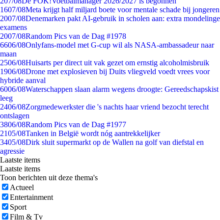
2
07/08
De FOK!Voetbalmanager 2026/2027 is begonnen
16
07/08
Meta krijgt half miljard boete voor mentale schade bij jongeren
20
07/08
Denemarken pakt AI-gebruik in scholen aan: extra mondelinge
examens
20
07/08
Random Pics van de Dag #1978
66
06/08
Onlyfans-model met G-cup wil als NASA-ambassadeur naar
maan
25
06/08
Huisarts per direct uit vak gezet om ernstig alcoholmisbruik
19
06/08
Drone met explosieven bij Duits vliegveld voedt vrees voor
hybride aanval
60
06/08
Waterschappen slaan alarm wegens droogte: Gereedschapskist
leeg
24
06/08
Zorgmedewerkster die 's nachts haar vriend bezocht terecht
ontslagen
38
06/08
Random Pics van de Dag #1977
21
05/08
Tanken in België wordt nóg aantrekkelijker
34
05/08
Dirk sluit supermarkt op de Wallen na golf van diefstal en
agressie
Laatste items
Laatste items
Toon berichten uit deze thema's
Actueel
Entertainment
Sport
Film & Tv