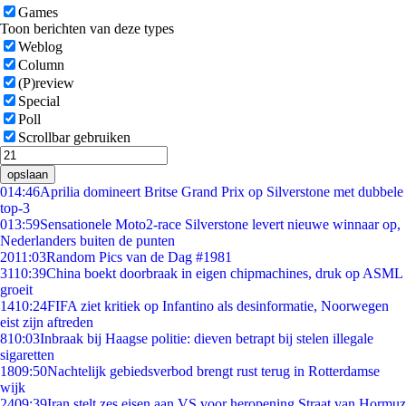
Games
Toon berichten van deze types
Weblog
Column
(P)review
Special
Poll
Scrollbar gebruiken
opslaan
0
14:46
Aprilia domineert Britse Grand Prix op Silverstone met dubbele
top-3
0
13:59
Sensationele Moto2-race Silverstone levert nieuwe winnaar op,
Nederlanders buiten de punten
20
11:03
Random Pics van de Dag #1981
31
10:39
China boekt doorbraak in eigen chipmachines, druk op ASML
groeit
14
10:24
FIFA ziet kritiek op Infantino als desinformatie, Noorwegen
eist zijn aftreden
8
10:03
Inbraak bij Haagse politie: dieven betrapt bij stelen illegale
sigaretten
18
09:50
Nachtelijk gebiedsverbod brengt rust terug in Rotterdamse
wijk
24
09:39
Iran stelt zes eisen aan VS voor heropening Straat van Hormuz