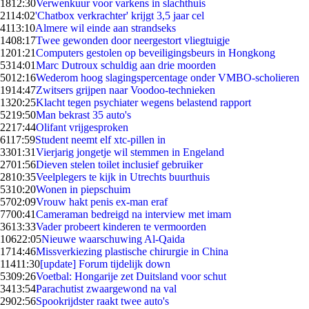
18
12:30
Verwenkuur voor varkens in slachthuis
21
14:02
'Chatbox verkrachter' krijgt 3,5 jaar cel
41
13:10
Almere wil einde aan strandseks
14
08:17
Twee gewonden door neergestort vliegtuigje
12
01:21
Computers gestolen op beveiligingsbeurs in Hongkong
53
14:01
Marc Dutroux schuldig aan drie moorden
50
12:16
Wederom hoog slagingspercentage onder VMBO-scholieren
19
14:47
Zwitsers grijpen naar Voodoo-technieken
13
20:25
Klacht tegen psychiater wegens belastend rapport
52
19:50
Man bekrast 35 auto's
22
17:44
Olifant vrijgesproken
61
17:59
Student neemt elf xtc-pillen in
33
01:31
Vierjarig jongetje wil stemmen in Engeland
27
01:56
Dieven stelen toilet inclusief gebruiker
28
10:35
Veelplegers te kijk in Utrechts buurthuis
53
10:20
Wonen in piepschuim
57
02:09
Vrouw hakt penis ex-man eraf
77
00:41
Cameraman bedreigd na interview met imam
36
13:33
Vader probeert kinderen te vermoorden
106
22:05
Nieuwe waarschuwing Al-Qaida
17
14:46
Missverkiezing plastische chirurgie in China
114
11:30
[update] Forum tijdelijk down
53
09:26
Voetbal: Hongarije zet Duitsland voor schut
34
13:54
Parachutist zwaargewond na val
29
02:56
Spookrijdster raakt twee auto's