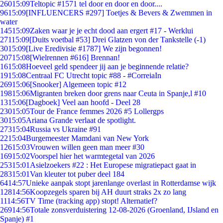
260
15:09
Teltopic #1571 tel door en door en door....
96
15:09
[INFLUENCERS #297] Toetjes & Bevers & Zwemmen in
water
145
15:09
Zaken waar je je echt dood aan ergert #17 - Werklui
271
15:09
[Duits voetbal #53] Drei Glatzen von der Tankstelle (-1)
30
15:09
[Live Eredivisie #1787] We zijn begonnen!
207
15:08
[Wielrennen #616] Brennan!
16
15:08
Hoeveel geld spendeer jij aan je beginnende relatie?
19
15:08
Centraal FC Utrecht topic #88 - #CorreiaIn
269
15:06
[Snooker] Algemeen topic #12
198
15:06
Migranten breken door grens naar Ceuta in Spanje,l #10
13
15:06
[Dagboek] Veel aan hoofd - Deel 28
230
15:05
Tour de France femmes 2026 #5 Lollergps
30
15:05
Ariana Grande verlaat de spotlight.
273
15:04
Russia vs Ukraine #91
22
15:04
Burgemeester Mamdani van New York
126
15:03
Vrouwen willen geen man meer #30
169
15:02
Voorspel hier het warmtegetal van 2026
253
15:01
Asielzoekers #22 : Het Europese migratiepact gaat in
283
15:01
Van kleuter tot puber deel 184
64
14:57
Unieke aanpak stopt jarenlange overlast in Rotterdamse wijk
128
14:56
Koopzegels sparen bij AH duurt straks 2x zo lang
11
14:56
TV Time (tracking app) stopt! Alternatief?
269
14:56
Totale zonsverduistering 12-08-2026 (Groenland, IJsland en
Spanje) #1