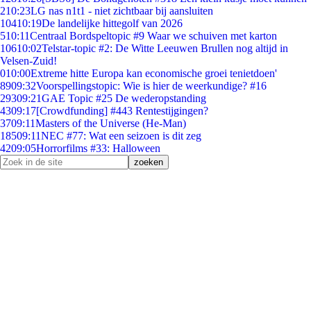
2
10:23
LG nas n1t1 - niet zichtbaar bij aansluiten
104
10:19
De landelijke hittegolf van 2026
5
10:11
Centraal Bordspeltopic #9 Waar we schuiven met karton
106
10:02
Telstar-topic #2: De Witte Leeuwen Brullen nog altijd in
Velsen-Zuid!
0
10:00
Extreme hitte Europa kan economische groei tenietdoen'
89
09:32
Voorspellingstopic: Wie is hier de weerkundige? #16
293
09:21
GAE Topic #25 De wederopstanding
43
09:17
[Crowdfunding] #443 Rentestijgingen?
37
09:11
Masters of the Universe (He-Man)
185
09:11
NEC #77: Wat een seizoen is dit zeg
42
09:05
Horrorfilms #33: Halloween