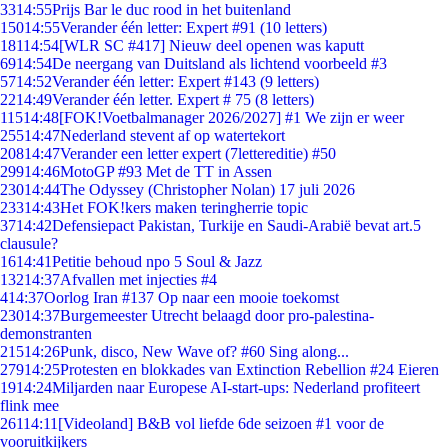
33
14:55
Prijs Bar le duc rood in het buitenland
150
14:55
Verander één letter: Expert #91 (10 letters)
181
14:54
[WLR SC #417] Nieuw deel openen was kaputt
69
14:54
De neergang van Duitsland als lichtend voorbeeld #3
57
14:52
Verander één letter: Expert #143 (9 letters)
22
14:49
Verander één letter. Expert # 75 (8 letters)
115
14:48
[FOK!Voetbalmanager 2026/2027] #1 We zijn er weer
255
14:47
Nederland stevent af op watertekort
208
14:47
Verander een letter expert (7lettereditie) #50
299
14:46
MotoGP #93 Met de TT in Assen
230
14:44
The Odyssey (Christopher Nolan) 17 juli 2026
233
14:43
Het FOK!kers maken teringherrie topic
37
14:42
Defensiepact Pakistan, Turkije en Saudi-Arabië bevat art.5
clausule?
16
14:41
Petitie behoud npo 5 Soul & Jazz
132
14:37
Afvallen met injecties #4
4
14:37
Oorlog Iran #137 Op naar een mooie toekomst
230
14:37
Burgemeester Utrecht belaagd door pro-palestina-
demonstranten
215
14:26
Punk, disco, New Wave of? #60 Sing along...
279
14:25
Protesten en blokkades van Extinction Rebellion #24 Eieren
19
14:24
Miljarden naar Europese AI-start-ups: Nederland profiteert
flink mee
261
14:11
[Videoland] B&B vol liefde 6de seizoen #1 voor de
vooruitkijkers