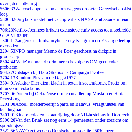
overlijdensuitkering
56
06:33
Waterschappen slaan alarm wegens droogte: Gereedschapskist
leeg
58
06:32
Onlyfans-model met G-cup wil als NASA-ambassadeur naar
maan
7
06:28
Netflix-abonnees krijgen exclusieve early access tot uitgebreide
GTA VI trailer
13
06:11
Zangeres en Idols-jurylid Jerney Kaagman op 79-jarige leeftijd
overleden
22
04:53
NPO-manager Menno de Boer geschorst na dickpic in
groepsapp
85
04:44
'Witte' mannen discrimineren is volgens OM geen enkel
probleem
9
04:27
Ontslagen bij Halo Studios na Campaign Evolved
37
04:13
Random Pics van de Dag #1977
33
04:01
Wakker Dier dient klacht in tegen insectenfabriek Protix om
duurzaamheidsclaims
27
03:06
Doden bij Oekraïense droneaanvallen op Moskou en Sint-
Petersburg
12
01:08
Accell, moederbedrijf Sparta en Batavus, vraagt uitstel van
betaling aan
34
01:01
Kind overleden na aanrijding door AH-bestelbus in Dordrecht
53
00:28
Van den Brink zet nog eens 14 gemeenten onder toezicht om
spreidingswet
25
22:56
NAVO zet wegens Russische provocatie 250% meer