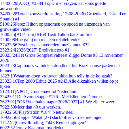
144
00:29
[AKQ] #3384 Topic met vragen. En soms goede
antwoorden.
242
00:28
Totale zonsverduistering 12-08-2026 (Groenland, IJsland en
Spanje) #1
51
00:26
Perez Hilton opgenomen op spoed na uitzenden van
gruwelijke video
16
00:25
[ATP Tour] #169 Tosti Tallon back on fire
15
00:08
Hoe ga jij om met een relatiebreuk?
274
23:56
Post hier pas overleden muzikanten #32
25
23:24
[2026/2027] Eredivisietoto #1
203
23:24
Het Grote Songfestivalfeest Ziggo Dome #5 13 november
2026
20
23:23
Capibara's wandelen doodleuk het Braziliaanse parlement
binnen
18
23:19
Waarom doen vrouwen altijd hun telly in de kontzak?
233
23:16
Top 2000 Editie 2025 #243 Alle dikzakken willen op je
lijken
51
23:11
[NPO1] Goedenavond Nederland
254
23:11
De Avondetappe #176 - Met Ellen ten Damme.
76
23:01
[FOK!Voetbalmanager 2026/2027] #1 We zijn er weer
79
22:59
Meer dan 40 uur werken.
179
22:56
[PlayStation #184] Nieuw deel
109
22:56
Kapper Walat (27) slachtoffer van vernielingen
11
22:52
[Crowdfunding] #443 Rentestijgingen?
60
22:52
Jerney Kaagman overleden