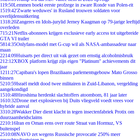
1
19:50
Lemmen boekt eerste profzege in zware Ronde van Polen-rit
15
19:42
'Zwarte weduwes' in Rusland trouwen soldaten voor
overlijdensuitkering
13
18:20
Zangeres en Idols-jurylid Jerney Kaagman op 79-jarige leeftijd
overleden
7
15:21
Netflix-abonnees krijgen exclusieve early access tot uitgebreide
GTA VI trailer
58
14:35
Onlyfans-model met G-cup wil als NASA-ambassadeur naar
maan
22
14:09
Huisarts per direct uit vak gezet om ernstig alcoholmisbruik
2
12:12
XBOX platform krijgt zijn eigen "Platinum" achievements dit
jaar
12
11:27
Capibara's lopen Braziliaans parlementsgebouw Mato Grosso
binnen
52
10:59
Israël meldt dood twee militairen in Zuid-Libanon, vergelding
aangekondigd
15
10:48
Hiroshima herdenkt slachtoffers atoombom, 81 jaar later
16
10:32
Drone met explosieven bij Duits vliegveld voedt vrees voor
hybride aanval
33
10:28
Wakker Dier dient klacht in tegen insectenfabriek Protix om
duurzaamheidsclaims
22
10:16
Iran en Oman eens over route Straat van Hormuz, VS
buitenspel
25
10:08
NAVO zet wegens Russische provocatie 250% meer
gevechtsvliegtuigen in