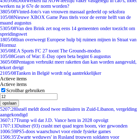
45
05/08
Doorwerken na AOW-leeftijd vaker vastgelegd in cao's, moet
werken na je 67e de norm worden?
38
05/08
Vinted-foto's van vrouwen massaal gedeeld op seksfora
1
05/08
Nieuwe XBOX Game Pass titels voor de eerste helft van de
maand augustus
53
05/08
Van den Brink zet nog eens 14 gemeenten onder toezicht om
spreidingswet
18
05/08
Iran overweegt Europese hulp bij ruimen mijnen in Straat van
Hormuz
3
05/08
EA Sports FC 27 toont The Grounds-modus
1
05/08
Gears of War: E-Day open beta begint 6 augustus
36
05/08
Pentagon verbruikt meer raketten dan kan worden aangevuld,
tekort dreigt
21
05/08
Tanken in België wordt nóg aantrekkelijker
Actieve items
Actieve items
Scrollbar gebruiken
opslaan
52
07:28
Israël meldt dood twee militairen in Zuid-Libanon, vergelding
aangekondigd
36
07:17
Trump wil dat J.D. Vance hem in 2028 opvolgt
17
07:13
Duitser (93) crasht met quad tegen boom, vier gewonden
10
06:59
PS5-doos waarschuwt voor einde fysieke games
15
06:35
'Zwarte weduwes' in Rusland trouwen soldaten voor