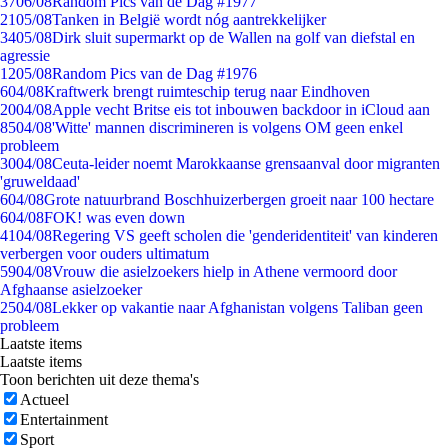
37
06/08
Random Pics van de Dag #1977
21
05/08
Tanken in België wordt nóg aantrekkelijker
34
05/08
Dirk sluit supermarkt op de Wallen na golf van diefstal en
agressie
12
05/08
Random Pics van de Dag #1976
6
04/08
Kraftwerk brengt ruimteschip terug naar Eindhoven
20
04/08
Apple vecht Britse eis tot inbouwen backdoor in iCloud aan
85
04/08
'Witte' mannen discrimineren is volgens OM geen enkel
probleem
30
04/08
Ceuta-leider noemt Marokkaanse grensaanval door migranten
'gruweldaad'
6
04/08
Grote natuurbrand Boschhuizerbergen groeit naar 100 hectare
6
04/08
FOK! was even down
41
04/08
Regering VS geeft scholen die 'genderidentiteit' van kinderen
verbergen voor ouders ultimatum
59
04/08
Vrouw die asielzoekers hielp in Athene vermoord door
Afghaanse asielzoeker
25
04/08
Lekker op vakantie naar Afghanistan volgens Taliban geen
probleem
Laatste items
Laatste items
Toon berichten uit deze thema's
Actueel
Entertainment
Sport