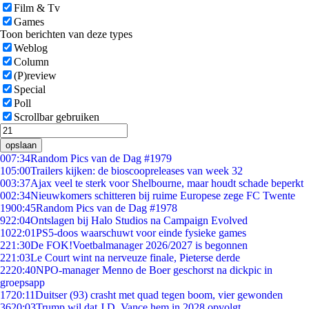
Film & Tv
Games
Toon berichten van deze types
Weblog
Column
(P)review
Special
Poll
Scrollbar gebruiken
opslaan
0
07:34
Random Pics van de Dag #1979
1
05:00
Trailers kijken: de bioscoopreleases van week 32
0
03:37
Ajax veel te sterk voor Shelbourne, maar houdt schade beperkt
0
02:34
Nieuwkomers schitteren bij ruime Europese zege FC Twente
19
00:45
Random Pics van de Dag #1978
9
22:04
Ontslagen bij Halo Studios na Campaign Evolved
10
22:01
PS5-doos waarschuwt voor einde fysieke games
2
21:30
De FOK!Voetbalmanager 2026/2027 is begonnen
2
21:03
Le Court wint na nerveuze finale, Pieterse derde
22
20:40
NPO-manager Menno de Boer geschorst na dickpic in
groepsapp
17
20:11
Duitser (93) crasht met quad tegen boom, vier gewonden
36
20:03
Trump wil dat J.D. Vance hem in 2028 opvolgt