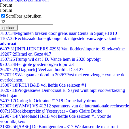
Forum
Forum
Scrollbar gebruiken
opslaan
78
07:34
Migranten breken door grens naar Ceuta in Spanje,l #10
11
07:32
Rechtszaak dodelijk ongeluk uitgesteld vanwege vakantie
advocaat
64
07:31
[INFLUENCERS #295] Van flodderslinger tot Shrek-crème
192
07:29
Israel en Gaza #17
15
07:25
Trump wil dat J.D. Vance hem in 2028 opvolgt
97
07:24
Het grote goedemorgen topic #3
262
07:23
[Dagboek] Veel aan hoofd - Deel 27
237
07:19
Wie gaan er dood in 2026?Post met een vleugje cynisme de
overledenen.
150
07:18
[RTL] B&B vol liefde 6de seizoen #4
102
07:18
Progressieve Democraat El-Sayed wint nipt voorverkiezing
Michigan
54
07:17
Oorlog in Oekraïne #1318 Drone baby drone
229
07:16
[AMV] VS #1312 spammers van de internationale rechtsorde
6
07:15
[Boekbespreking] Yesteryear - Caro Claire Burke
229
07:14
[Videoland] B&B vol liefde 6de seizoen #1 voor de
vooruitkijkers
213
06:56
[SBS6] De Bondgenoten #317 We dansen de macaroni