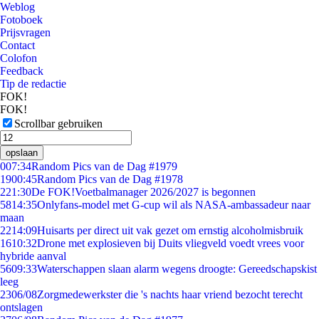
Weblog
Fotoboek
Prijsvragen
Contact
Colofon
Feedback
Tip de redactie
FOK!
FOK!
Scrollbar gebruiken
opslaan
0
07:34
Random Pics van de Dag #1979
19
00:45
Random Pics van de Dag #1978
2
21:30
De FOK!Voetbalmanager 2026/2027 is begonnen
58
14:35
Onlyfans-model met G-cup wil als NASA-ambassadeur naar
maan
22
14:09
Huisarts per direct uit vak gezet om ernstig alcoholmisbruik
16
10:32
Drone met explosieven bij Duits vliegveld voedt vrees voor
hybride aanval
56
09:33
Waterschappen slaan alarm wegens droogte: Gereedschapskist
leeg
23
06/08
Zorgmedewerkster die 's nachts haar vriend bezocht terecht
ontslagen