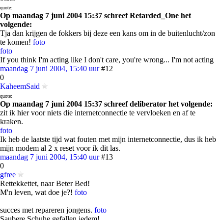
quote:
Op maandag 7 juni 2004 15:37 schreef Retarded_One het
volgende:
Tja dan krijgen de fokkers bij deze een kans om in de buitenlucht/zon
te komen!
foto
foto
If you think I'm acting like I don't care, you're wrong... I'm not acting
maandag 7 juni 2004, 15:40 uur
#12
0
KaheemSaid
quote:
Op maandag 7 juni 2004 15:37 schreef deliberator het volgende:
zit ik hier voor niets die internetconnectie te vervloeken en af te
kraken.
foto
Ik heb de laatste tijd wat fouten met mijn internetconnectie, dus ik heb
mijn modem al 2 x reset voor ik dit las.
maandag 7 juni 2004, 15:40 uur
#13
0
gfree
Rettekkettet, naar Beter Bed!
M'n leven, wat doe je?!
foto
succes met repareren jongens.
foto
Saubere Schuhe gefallen jedem!