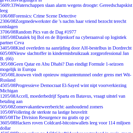
56
09:33
Waterschappen slaan alarm wegens droogte: Gereedschapskist
leeg
1
06/08
Forensics: Crime Scene Detective
23
06/08
Zorgmedewerkster die 's nachts haar vriend bezocht terecht
ontslagen
37
06/08
Random Pics van de Dag #1977
18
05/08
Datalek bij Bol en de Bijenkorf na cyberaanval op logistiek
partner Ceva
34
05/08
Kind overleden na aanrijding door AH-bestelbus in Dordrecht
6
05/08
Nieuw slachtoffer in kindermisbruikzaak zorgprofessional Jan
B. (66)
3
05/08
Geen Qatar en Abu Dhabi? Dan eindigt Formule 1-seizoen
mogelijk in Europa
5
05/08
Litouwen vindt opnieuw migrantentunnel onder grens met Wit-
Rusland
45
05/08
Progressieve Democraat El-Sayed wint nipt voorverkiezing
Michigan
12
05/08
Accell, moederbedrijf Sparta en Batavus, vraagt uitstel van
betaling aan
5
05/08
Zomervakantieweerbericht: aanhoudend zomers
1
05/08
Vollering de sterkste na lastige heuvelrit
8
05/08
The Division Resurgence nu gratis op pc
36
05/08
Hackers roven Coldcard-bitcoinwallets leeg voor 114 miljoen
dollar