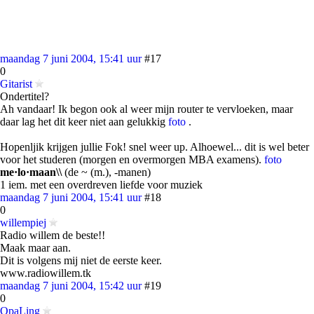
maandag 7 juni 2004, 15:41 uur
#17
0
Gitarist
Ondertitel?
Ah vandaar! Ik begon ook al weer mijn router te vervloeken, maar
daar lag het dit keer niet aan gelukkig
foto
.
Hopenljik krijgen jullie Fok! snel weer up. Alhoewel... dit is wel beter
voor het studeren (morgen en overmorgen MBA examens).
foto
me·lo·maan\\
(de ~ (m.), -manen)
1 iem. met een overdreven liefde voor muziek
maandag 7 juni 2004, 15:41 uur
#18
0
willempiej
Radio willem de beste!!
Maak maar aan.
Dit is volgens mij niet de eerste keer.
www.radiowillem.tk
maandag 7 juni 2004, 15:42 uur
#19
0
OpaLing