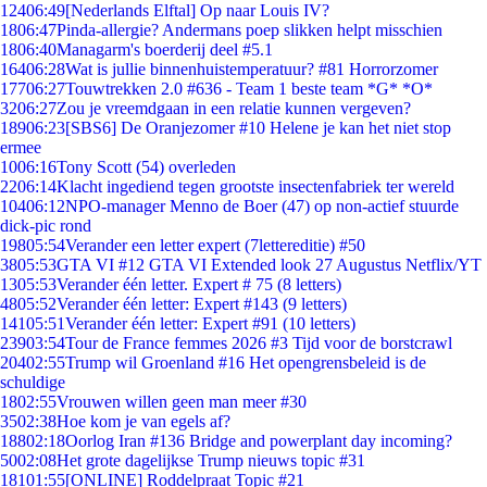
124
06:49
[Nederlands Elftal] Op naar Louis IV?
18
06:47
Pinda-allergie? Andermans poep slikken helpt misschien
18
06:40
Managarm's boerderij deel #5.1
164
06:28
Wat is jullie binnenhuistemperatuur? #81 Horrorzomer
177
06:27
Touwtrekken 2.0 #636 - Team 1 beste team *G* *O*
32
06:27
Zou je vreemdgaan in een relatie kunnen vergeven?
189
06:23
[SBS6] De Oranjezomer #10 Helene je kan het niet stop
ermee
10
06:16
Tony Scott (54) overleden
22
06:14
Klacht ingediend tegen grootste insectenfabriek ter wereld
104
06:12
NPO-manager Menno de Boer (47) op non-actief stuurde
dick-pic rond
198
05:54
Verander een letter expert (7lettereditie) #50
38
05:53
GTA VI #12 GTA VI Extended look 27 Augustus Netflix/YT
13
05:53
Verander één letter. Expert # 75 (8 letters)
48
05:52
Verander één letter: Expert #143 (9 letters)
141
05:51
Verander één letter: Expert #91 (10 letters)
239
03:54
Tour de France femmes 2026 #3 Tijd voor de borstcrawl
204
02:55
Trump wil Groenland #16 Het opengrensbeleid is de
schuldige
18
02:55
Vrouwen willen geen man meer #30
35
02:38
Hoe kom je van egels af?
188
02:18
Oorlog Iran #136 Bridge and powerplant day incoming?
50
02:08
Het grote dagelijkse Trump nieuws topic #31
181
01:55
[ONLINE] Roddelpraat Topic #21