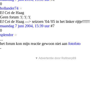
0
hollander74
Ef Cei de Haag
Geen forum :'( :'( :'(
Ef Cei de Haag ---> seizoen '04-'05 in het linker rijtje!!!!!!
maandag 7 juni 2004, 15:39 uur
#7
0
splendor
...
het forum kon mijn reactie gewoon niet aan
foto
foto
-
▼ Advertentie door Refinery89