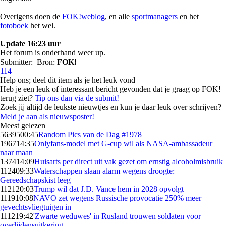
Overigens doen de
FOK!weblog
, en alle
sportmanagers
en het
fotoboek
het wel.
Update 16:23 uur
Het forum is onderhand weer up.
Submitter:
Bron:
FOK!
114
Help ons; deel dit item als je het leuk vond
Heb je een leuk of interessant bericht gevonden dat je graag op FOK!
terug ziet?
Tip ons dan via de submit!
Zoek jij altijd de leukste nieuwtjes en kun je daar leuk over schrijven?
Meld je aan als nieuwsposter!
Meest gelezen
56395
00:45
Random Pics van de Dag #1978
1967
14:35
Onlyfans-model met G-cup wil als NASA-ambassadeur
naar maan
1374
14:09
Huisarts per direct uit vak gezet om ernstig alcoholmisbruik
1124
09:33
Waterschappen slaan alarm wegens droogte:
Gereedschapskist leeg
1121
20:03
Trump wil dat J.D. Vance hem in 2028 opvolgt
1119
10:08
NAVO zet wegens Russische provocatie 250% meer
gevechtsvliegtuigen in
1112
19:42
'Zwarte weduwes' in Rusland trouwen soldaten voor
overlijdensuitkering