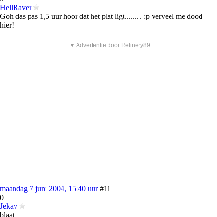
HellRaver
Goh das pas 1,5 uur hoor dat het plat ligt......... :p verveel me dood
hier!
▼ Advertentie door Refinery89
maandag 7 juni 2004, 15:40 uur
#11
0
Jekav
blaat