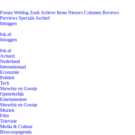
Forum
Weblog
Zoek
Actieve Items
Nieuws
Columns
Reviews
Previews
Specials
Archief
Inloggen
fok.nl
Inloggen
fok.nl
Actueel
Nederland
Internationaal
Economie
Politiek
Tech
Showbiz en Gossip
Opmerkelijk
Entertainment
Showbiz en Gossip
Muziek
Film
Televisie
Media & Cultuur
Bioscoopagenda