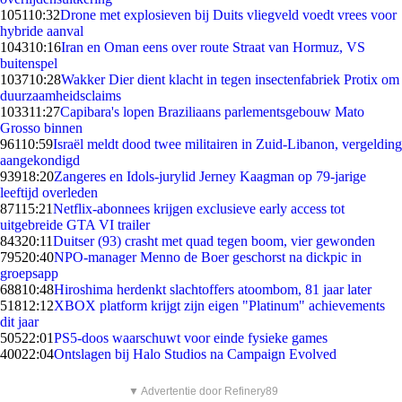
1051
10:32
Drone met explosieven bij Duits vliegveld voedt vrees voor
hybride aanval
1043
10:16
Iran en Oman eens over route Straat van Hormuz, VS
buitenspel
1037
10:28
Wakker Dier dient klacht in tegen insectenfabriek Protix om
duurzaamheidsclaims
1033
11:27
Capibara's lopen Braziliaans parlementsgebouw Mato
Grosso binnen
961
10:59
Israël meldt dood twee militairen in Zuid-Libanon, vergelding
aangekondigd
939
18:20
Zangeres en Idols-jurylid Jerney Kaagman op 79-jarige
leeftijd overleden
871
15:21
Netflix-abonnees krijgen exclusieve early access tot
uitgebreide GTA VI trailer
843
20:11
Duitser (93) crasht met quad tegen boom, vier gewonden
795
20:40
NPO-manager Menno de Boer geschorst na dickpic in
groepsapp
688
10:48
Hiroshima herdenkt slachtoffers atoombom, 81 jaar later
518
12:12
XBOX platform krijgt zijn eigen "Platinum" achievements
dit jaar
505
22:01
PS5-doos waarschuwt voor einde fysieke games
400
22:04
Ontslagen bij Halo Studios na Campaign Evolved
▼ Advertentie door Refinery89