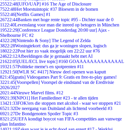
255
22:48
[UFO/UAP] #16 The Age of Disclosure
75
22:48
Het Moestuintopic #37 Bloesem in de bomen
55
22:46
[Netflix Games] #1
267
22:44
Banken met hoge rente topic #95 - Dichter naar de 0
11
22:40
Levenslang voor man die inreed op betogers in München
195
22:29
[Conference League Donderdag 20:00 uur] Ajax -
Shelbourne FC #2
43
22:28
[Nintendo & Sony] The Legend of Zelda
38
22:28
Woningtekort: dus ga je woningen slopen, logisch
180
22:22
Post hier zo vaak mogelijk om 22:22 uur #76
246
22:12
Afbeeldingen die je gemaakt hebt met AI
216
22:05
[UEL/ECL live topic] #160 GOAAAAAAAAAAAAAL
193
21:57
Politieke meme's en spotprenten #11
129
21:50
[WLR SC #417] Nieuw deel openen was kaputt
8
21:45
[gratis] Videogames Part 9: Gratis en free-to-play games!
32
21:45
[Voorspellen] Voorspel de eindstand van de Eredivisie
2026/2027
20
21:44
Nieuwe Marvel films. #12
99
21:39
[NPO1] Het Familiediner #23 - te allen tijden
134
21:33
FOK!ers die stoppen met alcohol - waar we stoppen #21
65
21:32
De neergang van Duitsland als lichtend voorbeeld #3
69
21:27
De Bondgenoten Spoiler Topic #3
83
21:25
UEFA kondigt boycot van FIFA-competities aan vanwege
plan Infantino
140
21:19
Zaken waar je je echt dood aan ergert #17 - Werklui