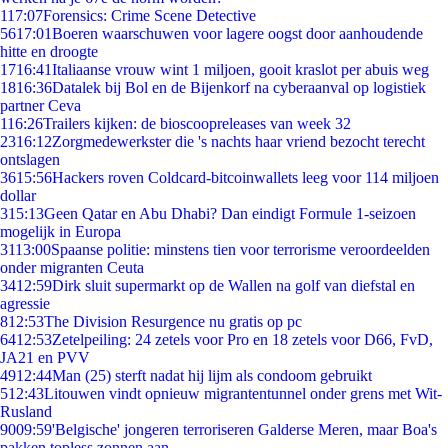
1
17:07
Forensics: Crime Scene Detective
56
17:01
Boeren waarschuwen voor lagere oogst door aanhoudende
hitte en droogte
17
16:41
Italiaanse vrouw wint 1 miljoen, gooit kraslot per abuis weg
18
16:36
Datalek bij Bol en de Bijenkorf na cyberaanval op logistiek
partner Ceva
1
16:26
Trailers kijken: de bioscoopreleases van week 32
23
16:12
Zorgmedewerkster die 's nachts haar vriend bezocht terecht
ontslagen
36
15:56
Hackers roven Coldcard-bitcoinwallets leeg voor 114 miljoen
dollar
3
15:13
Geen Qatar en Abu Dhabi? Dan eindigt Formule 1-seizoen
mogelijk in Europa
31
13:00
Spaanse politie: minstens tien voor terrorisme veroordeelden
onder migranten Ceuta
34
12:59
Dirk sluit supermarkt op de Wallen na golf van diefstal en
agressie
8
12:53
The Division Resurgence nu gratis op pc
64
12:53
Zetelpeiling: 24 zetels voor Pro en 18 zetels voor D66, FvD,
JA21 en PVV
49
12:44
Man (25) sterft nadat hij lijm als condoom gebruikt
5
12:43
Litouwen vindt opnieuw migrantentunnel onder grens met Wit-
Rusland
90
09:59
'Belgische' jongeren terroriseren Galderse Meren, maar Boa's
pakken topless zonnen aan