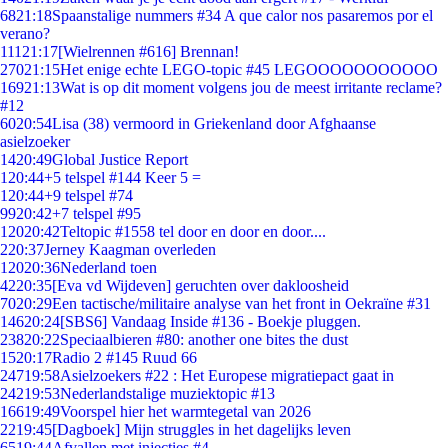
68
21:18
Spaanstalige nummers #34 A que calor nos pasaremos por el
verano?
111
21:17
[Wielrennen #616] Brennan!
270
21:15
Het enige echte LEGO-topic #45 LEGOOOOOOOOOOO
169
21:13
Wat is op dit moment volgens jou de meest irritante reclame?
#12
60
20:54
Lisa (38) vermoord in Griekenland door Afghaanse
asielzoeker
14
20:49
Global Justice Report
1
20:44
+5 telspel #144 Keer 5 =
1
20:44
+9 telspel #74
99
20:42
+7 telspel #95
120
20:42
Teltopic #1558 tel door en door en door....
2
20:37
Jerney Kaagman overleden
120
20:36
Nederland toen
42
20:35
[Eva vd Wijdeven] geruchten over dakloosheid
70
20:29
Een tactische/militaire analyse van het front in Oekraïne #31
146
20:24
[SBS6] Vandaag Inside #136 - Boekje pluggen.
238
20:22
Speciaalbieren #80: another one bites the dust
15
20:17
Radio 2 #145 Ruud 66
247
19:58
Asielzoekers #22 : Het Europese migratiepact gaat in
242
19:53
Nederlandstalige muziektopic #13
166
19:49
Voorspel hier het warmtegetal van 2026
22
19:45
[Dagboek] Mijn struggles in het dagelijks leven
65
19:44
Afvallen met injecties #4