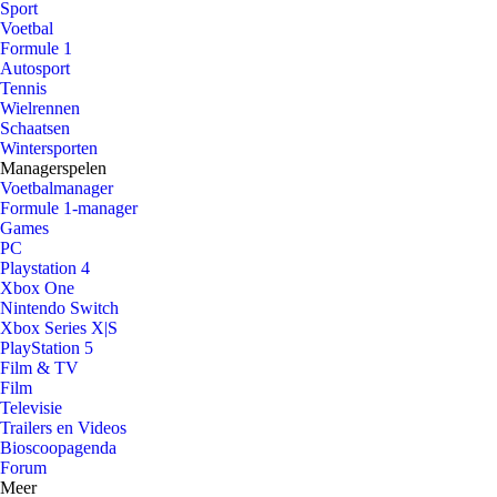
Sport
Voetbal
Formule 1
Autosport
Tennis
Wielrennen
Schaatsen
Wintersporten
Managerspelen
Voetbalmanager
Formule 1-manager
Games
PC
Playstation 4
Xbox One
Nintendo Switch
Xbox Series X|S
PlayStation 5
Film & TV
Film
Televisie
Trailers en Videos
Bioscoopagenda
Forum
Meer