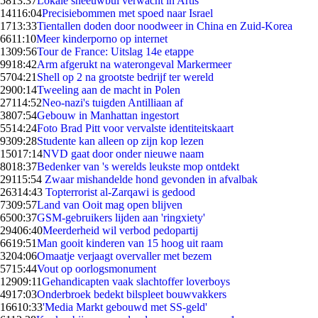
58
13:37
Lokale sneeuwbui verwacht in Artis
141
16:04
Precisiebommen met spoed naar Israel
17
13:33
Tientallen doden door noodweer in China en Zuid-Korea
66
11:10
Meer kinderporno op internet
13
09:56
Tour de France: Uitslag 14e etappe
99
18:42
Arm afgerukt na waterongeval Markermeer
57
04:21
Shell op 2 na grootste bedrijf ter wereld
29
00:14
Tweeling aan de macht in Polen
271
14:52
Neo-nazi's tuigden Antilliaan af
38
07:54
Gebouw in Manhattan ingestort
55
14:24
Foto Brad Pitt voor vervalste identiteitskaart
93
09:28
Studente kan alleen op zijn kop lezen
150
17:14
NVD gaat door onder nieuwe naam
80
18:37
Bedenker van 's werelds leukste mop ontdekt
291
15:54
Zwaar mishandelde hond gevonden in afvalbak
263
14:43
Topterrorist al-Zarqawi is gedood
73
09:57
Land van Ooit mag open blijven
65
00:37
GSM-gebruikers lijden aan 'ringxiety'
294
06:40
Meerderheid wil verbod pedopartij
66
19:51
Man gooit kinderen van 15 hoog uit raam
32
04:06
Omaatje verjaagt overvaller met bezem
57
15:44
Vout op oorlogsmonument
129
09:11
Gehandicapten vaak slachtoffer loverboys
49
17:03
Onderbroek bedekt bilspleet bouwvakkers
166
10:33
'Media Markt gebouwd met SS-geld'