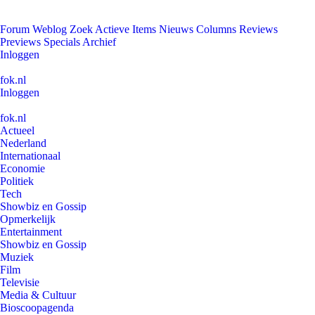
Forum
Weblog
Zoek
Actieve Items
Nieuws
Columns
Reviews
Previews
Specials
Archief
Inloggen
fok.nl
Inloggen
fok.nl
Actueel
Nederland
Internationaal
Economie
Politiek
Tech
Showbiz en Gossip
Opmerkelijk
Entertainment
Showbiz en Gossip
Muziek
Film
Televisie
Media & Cultuur
Bioscoopagenda