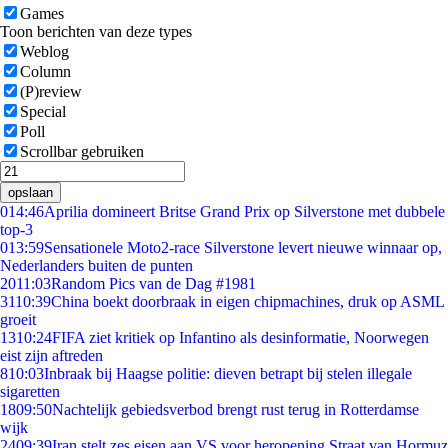
Games
Toon berichten van deze types
Weblog
Column
(P)review
Special
Poll
Scrollbar gebruiken
opslaan
0
14:46
Aprilia domineert Britse Grand Prix op Silverstone met dubbele
top-3
0
13:59
Sensationele Moto2-race Silverstone levert nieuwe winnaar op,
Nederlanders buiten de punten
20
11:03
Random Pics van de Dag #1981
31
10:39
China boekt doorbraak in eigen chipmachines, druk op ASML
groeit
13
10:24
FIFA ziet kritiek op Infantino als desinformatie, Noorwegen
eist zijn aftreden
8
10:03
Inbraak bij Haagse politie: dieven betrapt bij stelen illegale
sigaretten
18
09:50
Nachtelijk gebiedsverbod brengt rust terug in Rotterdamse
wijk
24
09:39
Iran stelt zes eisen aan VS voor heropening Straat van Hormuz