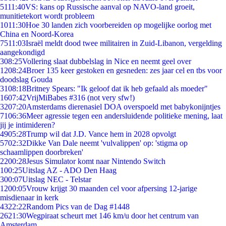
51
11:40
VS: kans op Russische aanval op NAVO-land groeit,
munitietekort wordt probleem
10
11:30
Hoe 30 landen zich voorbereiden op mogelijke oorlog met
China en Noord-Korea
75
11:03
Israël meldt dood twee militairen in Zuid-Libanon, vergelding
aangekondigd
3
08:25
Vollering slaat dubbelslag in Nice en neemt geel over
12
08:24
Broer 135 keer gestoken en gesneden: zes jaar cel en tbs voor
doodslag Gouda
31
08:18
Britney Spears: "Ik geloof dat ik heb gefaald als moeder"
16
07:42
VrijMiBabes #316 (not very sfw!)
32
07:20
Amsterdams dierenasiel DOA overspoeld met babykonijntjes
71
06:36
Meer agressie tegen een andersluidende politieke mening, laat
jij je intimideren?
49
05:28
Trump wil dat J.D. Vance hem in 2028 opvolgt
57
02:32
Dikke Van Dale neemt 'vulvalippen' op: 'stigma op
schaamlippen doorbreken'
22
00:28
Jesus Simulator komt naar Nintendo Switch
1
00:25
Uitslag AZ - ADO Den Haag
3
00:07
Uitslag NEC - Telstar
12
00:05
Vrouw krijgt 30 maanden cel voor afpersing 12-jarige
misdienaar in kerk
43
22:22
Random Pics van de Dag #1448
26
21:30
Wegpiraat scheurt met 146 km/u door het centrum van
Amsterdam