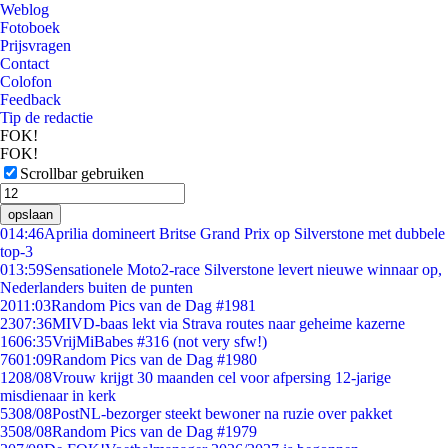
Weblog
Fotoboek
Prijsvragen
Contact
Colofon
Feedback
Tip de redactie
FOK!
FOK!
Scrollbar gebruiken
opslaan
0
14:46
Aprilia domineert Britse Grand Prix op Silverstone met dubbele
top-3
0
13:59
Sensationele Moto2-race Silverstone levert nieuwe winnaar op,
Nederlanders buiten de punten
20
11:03
Random Pics van de Dag #1981
23
07:36
MIVD-baas lekt via Strava routes naar geheime kazerne
16
06:35
VrijMiBabes #316 (not very sfw!)
76
01:09
Random Pics van de Dag #1980
12
08/08
Vrouw krijgt 30 maanden cel voor afpersing 12-jarige
misdienaar in kerk
53
08/08
PostNL-bezorger steekt bewoner na ruzie over pakket
35
08/08
Random Pics van de Dag #1979