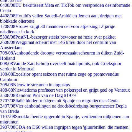
64
08/08
EU bekritiseert Meta en TikTok om verspreiden desinformatie
Ceuta
44
08/08
Houthi's vallen Saoedi-Arabië en Jemen aan, dreigen met
blokkade olieroute
12
08/08
Vrouw krijgt 30 maanden cel voor afpersing 12-jarige
misdienaar in kerk
53
08/08
PostNL-bezorger steekt bewoner na ruzie over pakket
26
08/08
Wegpiraat scheurt met 146 km/u door het centrum van
Amsterdam
7
08/08
Aanhoudende droogte veroorzaakt scheuren in dijken Zuid-
Holland
0
08/08
Van de Zandschulp overleeft matchpoints, ook Griekspoor
verder in Montreal
1
08/08
Excelsior opent seizoen met ruime zege op promovendus
Cambuur
2
08/08
Nieuw te streamen in augustus
4
08/08
Niewiadoma profiteert van pokerspel en grijpt geel op Ventoux
35
08/08
Random Pics van de Dag #1979
27
07/08
Italië hindert reizigers uit Spanje na migratiecrisis Ceuta
24
07/08
Vier aanhoudingen na doodsbedreiging burgemeester Depla
van Breda
11
07/08
Smokkelbende opgerold in Spanje, verdienden miljoenen aan
migranten
39
07/08
CDA en D66 willen ingrijpen tegen 'gluurbrillen' die mensen