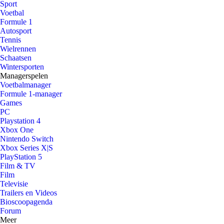
Sport
Voetbal
Formule 1
Autosport
Tennis
Wielrennen
Schaatsen
Wintersporten
Managerspelen
Voetbalmanager
Formule 1-manager
Games
PC
Playstation 4
Xbox One
Nintendo Switch
Xbox Series X|S
PlayStation 5
Film & TV
Film
Televisie
Trailers en Videos
Bioscoopagenda
Forum
Meer