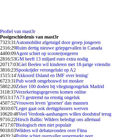
Profiel van mast3r
Postgeschiedenis van mast3r
73
23:31
Automobilist afgetuigd door groep jongeren
23
16:29
Ruim dertig nieuwe griepgevallen in Canada
44
00:09
Agent schiet op scooterjongeren
28
16:53
GM heeft 13 miljard euro extra nodig
207
17:03
Giel Beelen wil kinderen met 18-jarige vriendin
38
16:23
Spookrijder verongelukt op A2
15
15:14
'Akkoord IJsland en IMF over lening'
67
23:31
Pub wordt omgebouwd tot moskee
58
02:20
Zeker 100 doden bij vliegtuigongeluk Madrid
31
18:33
Verzekeringsgegevens komen online
95
13:17
A73 gestremd na ernstig ongeluk
45
07:52
Vrouwen leven 'groener' dan mannen
30
10:07
Leger gaat ook dertigplussers werven
106
20:48
Veel Verdonk-aanhangers willen doodstraf terug
97
16:22
Hirsch Ballin: Wilders beledigt ons allemaal
47
17:07
Biologisch eten niet populair
90
18:03
Wilders wil debatavonden over Fitna
49
20:24
Politie schiet overvaller supermarkt neer