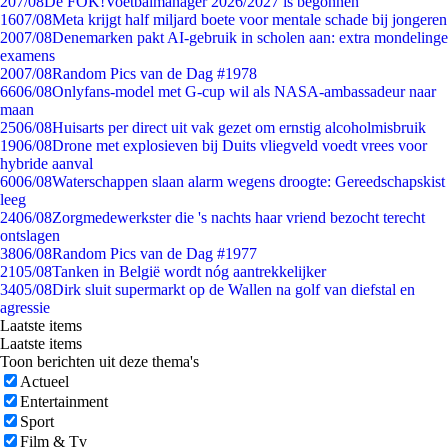
2
07/08
De FOK!Voetbalmanager 2026/2027 is begonnen
16
07/08
Meta krijgt half miljard boete voor mentale schade bij jongeren
20
07/08
Denemarken pakt AI-gebruik in scholen aan: extra mondelinge
examens
20
07/08
Random Pics van de Dag #1978
66
06/08
Onlyfans-model met G-cup wil als NASA-ambassadeur naar
maan
25
06/08
Huisarts per direct uit vak gezet om ernstig alcoholmisbruik
19
06/08
Drone met explosieven bij Duits vliegveld voedt vrees voor
hybride aanval
60
06/08
Waterschappen slaan alarm wegens droogte: Gereedschapskist
leeg
24
06/08
Zorgmedewerkster die 's nachts haar vriend bezocht terecht
ontslagen
38
06/08
Random Pics van de Dag #1977
21
05/08
Tanken in België wordt nóg aantrekkelijker
34
05/08
Dirk sluit supermarkt op de Wallen na golf van diefstal en
agressie
Laatste items
Laatste items
Toon berichten uit deze thema's
Actueel
Entertainment
Sport
Film & Tv