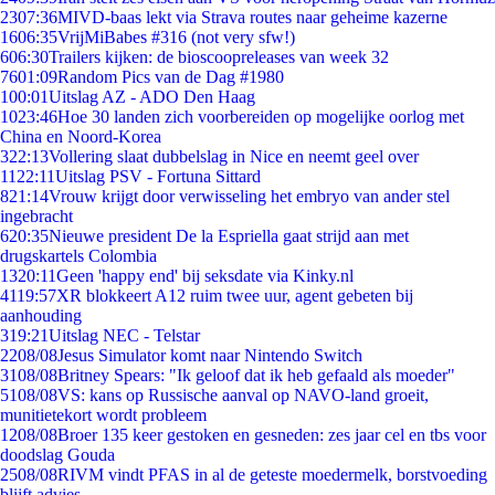
23
07:36
MIVD-baas lekt via Strava routes naar geheime kazerne
16
06:35
VrijMiBabes #316 (not very sfw!)
6
06:30
Trailers kijken: de bioscoopreleases van week 32
76
01:09
Random Pics van de Dag #1980
1
00:01
Uitslag AZ - ADO Den Haag
10
23:46
Hoe 30 landen zich voorbereiden op mogelijke oorlog met
China en Noord-Korea
3
22:13
Vollering slaat dubbelslag in Nice en neemt geel over
11
22:11
Uitslag PSV - Fortuna Sittard
8
21:14
Vrouw krijgt door verwisseling het embryo van ander stel
ingebracht
6
20:35
Nieuwe president De la Espriella gaat strijd aan met
drugskartels Colombia
13
20:11
Geen 'happy end' bij seksdate via Kinky.nl
41
19:57
XR blokkeert A12 ruim twee uur, agent gebeten bij
aanhouding
3
19:21
Uitslag NEC - Telstar
22
08/08
Jesus Simulator komt naar Nintendo Switch
31
08/08
Britney Spears: "Ik geloof dat ik heb gefaald als moeder"
51
08/08
VS: kans op Russische aanval op NAVO-land groeit,
munitietekort wordt probleem
12
08/08
Broer 135 keer gestoken en gesneden: zes jaar cel en tbs voor
doodslag Gouda
25
08/08
RIVM vindt PFAS in al de geteste moedermelk, borstvoeding
blijft advies