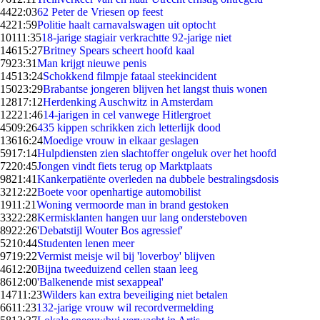
44
22:03
62 Peter de Vriesen op feest
42
21:59
Politie haalt carnavalswagen uit optocht
101
11:35
18-jarige stagiair verkrachtte 92-jarige niet
146
15:27
Britney Spears scheert hoofd kaal
79
23:31
Man krijgt nieuwe penis
145
13:24
Schokkend filmpje fataal steekincident
150
23:29
Brabantse jongeren blijven het langst thuis wonen
128
17:12
Herdenking Auschwitz in Amsterdam
122
21:46
14-jarigen in cel vanwege Hitlergroet
45
09:26
435 kippen schrikken zich letterlijk dood
136
16:24
Moedige vrouw in elkaar geslagen
59
17:14
Hulpdiensten zien slachtoffer ongeluk over het hoofd
72
20:45
Jongen vindt fiets terug op Marktplaats
98
21:41
Kankerpatiënte overleden na dubbele bestralingsdosis
32
12:22
Boete voor openhartige automobilist
19
11:21
Woning vermoorde man in brand gestoken
33
22:28
Kermisklanten hangen uur lang ondersteboven
89
22:26
'Debatstijl Wouter Bos agressief'
52
10:44
Studenten lenen meer
97
19:22
Vermist meisje wil bij 'loverboy' blijven
46
12:20
Bijna tweeduizend cellen staan leeg
86
12:00
'Balkenende mist sexappeal'
147
11:23
Wilders kan extra beveiliging niet betalen
66
11:23
132-jarige vrouw wil recordvermelding