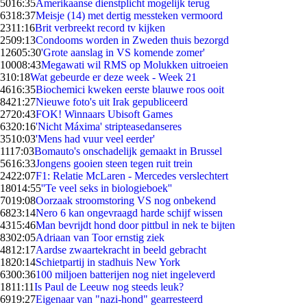
50
16:35
Amerikaanse dienstplicht mogelijk terug
63
18:37
Meisje (14) met dertig messteken vermoord
23
11:16
Brit verbreekt record tv kijken
25
09:13
Condooms worden in Zweden thuis bezorgd
126
05:30
'Grote aanslag in VS komende zomer'
100
08:43
Megawati wil RMS op Molukken uitroeien
3
10:18
Wat gebeurde er deze week - Week 21
46
16:35
Biochemici kweken eerste blauwe roos ooit
84
21:27
Nieuwe foto's uit Irak gepubliceerd
27
20:43
FOK! Winnaars Ubisoft Games
63
20:16
'Nicht Máxima' stripteasedanseres
35
10:03
'Mens had vuur veel eerder'
11
17:03
Bomauto's onschadelijk gemaakt in Brussel
56
16:33
Jongens gooien steen tegen ruit trein
24
22:07
F1: Relatie McLaren - Mercedes verslechtert
180
14:55
''Te veel seks in biologieboek''
70
19:08
Oorzaak stroomstoring VS nog onbekend
68
23:14
Nero 6 kan ongevraagd harde schijf wissen
43
15:46
Man bevrijdt hond door pittbul in nek te bijten
83
02:05
Adriaan van Toor ernstig ziek
48
12:17
Aardse zwaartekracht in beeld gebracht
18
20:14
Schietpartij in stadhuis New York
63
00:36
100 miljoen batterijen nog niet ingeleverd
18
11:11
Is Paul de Leeuw nog steeds leuk?
69
19:27
Eigenaar van "nazi-hond" gearresteerd