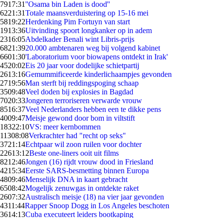
79
17:31
''Osama bin Laden is dood''
62
21:31
Totale maansverduistering op 15-16 mei
58
19:22
Herdenking Pim Fortuyn van start
19
13:36
Uitvinding spoort longkanker op in adem
23
16:05
Abdelkader Benali wint Libris-prijs
68
21:39
20.000 ambtenaren weg bij volgend kabinet
66
01:30
'Laboratorium voor biowapens ontdekt in Irak'
45
20:02
Eis 20 jaar voor dodelijke schietpartij
26
13:16
Gemummificeerde kinderlichaampjes gevonden
27
19:56
Man sterft bij reddingspoging schaap
35
09:48
Veel doden bij explosies in Bagdad
70
20:33
Jongeren terroriseren verwarde vrouw
85
16:37
Veel Nederlanders hebben een te dikke pens
40
09:47
Meisje gewond door bom in viltstift
183
22:10
VS: meer kernbommen
113
08:08
Verkrachter had "recht op seks"
37
21:14
Echtpaar wil zoon ruilen voor dochter
226
13:12
Beste one-liners ooit uit films
82
12:46
Jongen (16) rijdt vrouw dood in Friesland
42
15:34
Eerste SARS-besmetting binnen Europa
48
09:46
Menselijk DNA in kaart gebracht
65
08:42
Mogelijk zenuwgas in ontdekte raket
26
07:32
Australisch meisje (18) na vier jaar gevonden
43
11:44
Rapper Snoop Dogg in Los Angeles beschoten
36
14:13
Cuba executeert leiders bootkaping