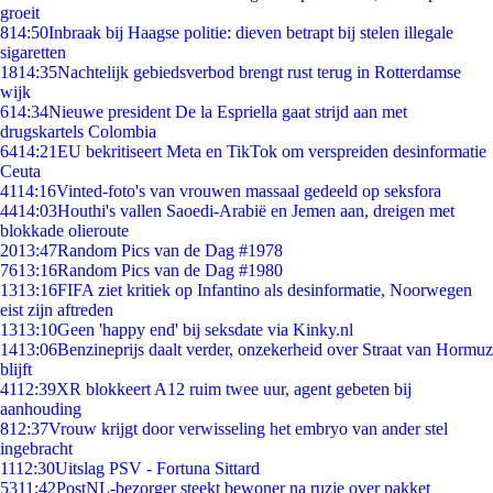
groeit
8
14:50
Inbraak bij Haagse politie: dieven betrapt bij stelen illegale
sigaretten
18
14:35
Nachtelijk gebiedsverbod brengt rust terug in Rotterdamse
wijk
6
14:34
Nieuwe president De la Espriella gaat strijd aan met
drugskartels Colombia
64
14:21
EU bekritiseert Meta en TikTok om verspreiden desinformatie
Ceuta
41
14:16
Vinted-foto's van vrouwen massaal gedeeld op seksfora
44
14:03
Houthi's vallen Saoedi-Arabië en Jemen aan, dreigen met
blokkade olieroute
20
13:47
Random Pics van de Dag #1978
76
13:16
Random Pics van de Dag #1980
13
13:16
FIFA ziet kritiek op Infantino als desinformatie, Noorwegen
eist zijn aftreden
13
13:10
Geen 'happy end' bij seksdate via Kinky.nl
14
13:06
Benzineprijs daalt verder, onzekerheid over Straat van Hormuz
blijft
41
12:39
XR blokkeert A12 ruim twee uur, agent gebeten bij
aanhouding
8
12:37
Vrouw krijgt door verwisseling het embryo van ander stel
ingebracht
11
12:30
Uitslag PSV - Fortuna Sittard
53
11:42
PostNL-bezorger steekt bewoner na ruzie over pakket