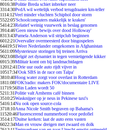
80
16:38
Politie Breda schiet inbreker neer
33
14:30
PvdA wil wettelijk verbod terugdraaien km-teller
11
14:12
Veel minder vluchten Schiphol door storm
55
22:05
'Schoolcomputers makkelijk te kraken'
54
14:23
Relatief weinig vuurwerk in beslag genomen
39
14:46
'Geen nieuw bewijs over dood Holloway'
83
13:43
Pamela Anderson wil stripclub beginnen
60
12:21
Overvaller overmeesterd door bingospelers
644
19:51
Weer Nederlander omgekomen in Afghanistan
56
11:09
Mysterieuze storingen bij treinen Arriva
90
23:08
België zet dynamiet in tegen vernietigende kikker
69
15:39
Militair komt om bij landmachtdagen
120
12:41
Drie uur oude auto rijdt vijver in
105
17:34
'Ook SBS in de race om Talpa'
38
10:40
Hoog water zorgt voor overlast in Rotterdam
18
11:08
FOK!radio: makers FOK!documentaire LIVE
117
19:56
Bin Laden wordt 50
52
11:31
Politie valt Arnhems café binnen
35
10:25
Wasknijper op je neus in Pekinese taxi's
54
16:14
Nu ook open source-cola
37
18:10
Anna Nicole Smith begraven op Bahama's
115
20:46
Fluorescerend nummerbord voor pedofiel
35
14:17
Duitse kerken: laat de auto eens vasten
60
22:34
Man en vrouw dreigen met zwaard en dolk
76
12:11
Treinverkeer van en naar Utrecht ernstig ontregeld