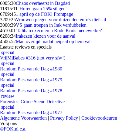
60
05:30
Chaos overheerst in Bagdad
118
15:11
''Huren gaan 25% stijgen''
67
09:45
1 april op de FOK! Frontpage
32
09:25
Vrouwen plegen voor duizenden euro's diefstal
30
00:39
VS gaan troepen in Irak verdubbelen
46
10:01
'Taliban executeren Rode Kruis medewerker'
62
08:34
Irakezen kiezen voor de aanval
45
06:52
Man overlijdt nadat heipaal op hem valt
Laatste reviews en specials
special
VrijMiBabes #316 (not very sfw!)
special
Random Pics van de Dag #1980
special
Random Pics van de Dag #1979
special
Random Pics van de Dag #1978
review
Forensics: Crime Scene Detective
special
Random Pics van de Dag #1977
Algemene Voorwaarden
|
Privacy Policy
|
Cookievoorkeuren
Volg ons
©FOK.nl e.a.