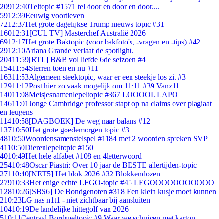
209
12:40
Teltopic #1571 tel door en door en door....
59
12:39
Eeuwig voortleven
72
12:37
Het grote dagelijkse Trump nieuws topic #31
160
12:31
[CUL TV] Masterchef Australië 2026
69
12:17
Het grote Baktopic (voor bakfoto's, -vragen en -tips) #42
29
12:10
Ariana Grande verlaat de spotlight.
204
11:59
[RTL] B&B vol liefde 6de seizoen #4
154
11:54
Sterren toen en nu #11
163
11:53
Algemeen steektopic, waar er een steekje los zit #3
129
11:12
Post hier zo vaak mogelijk om 11:11 #39 Vanz11
140
11:08
Meisjesnamenlepeltopic #367 LOOOOL LAPO
146
11:01
Jonge Cambridge professor stapt op na claims over plagiaat
en leugens
114
10:58
[DAGBOEK] De weg naar balans #12
137
10:50
Het grote goedemorgen topic #3
48
10:50
Woordensamenstelspel #1184 met 2 woorden spreken SVP
41
10:50
Dierenlepeltopic #150
40
10:49
Het hele alfabet #108 en 4letterwoord
254
10:48
Oscar Piastri: Over 10 jaar de BESTE allertijden-topic
271
10:40
[NET5] Het blok 2026 #32 Blokkendozen
279
10:33
Het enige echte LEGO-topic #45 LEGOOOOOOOOOOO
128
10:26
[SBS6] De Bondgenoten #318 Een klein kusje moet kunnen
2
10:23
LG nas n1t1 - niet zichtbaar bij aansluiten
104
10:19
De landelijke hittegolf van 2026
5
10:11
Centraal Bordspeltopic #9 Waar we schuiven met karton