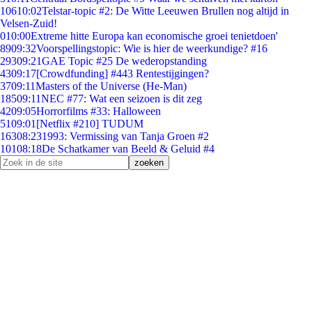
106
10:02
Telstar-topic #2: De Witte Leeuwen Brullen nog altijd in
Velsen-Zuid!
0
10:00
Extreme hitte Europa kan economische groei tenietdoen'
89
09:32
Voorspellingstopic: Wie is hier de weerkundige? #16
293
09:21
GAE Topic #25 De wederopstanding
43
09:17
[Crowdfunding] #443 Rentestijgingen?
37
09:11
Masters of the Universe (He-Man)
185
09:11
NEC #77: Wat een seizoen is dit zeg
42
09:05
Horrorfilms #33: Halloween
51
09:01
[Netflix #210] TUDUM
163
08:23
1993: Vermissing van Tanja Groen #2
101
08:18
De Schatkamer van Beeld & Geluid #4