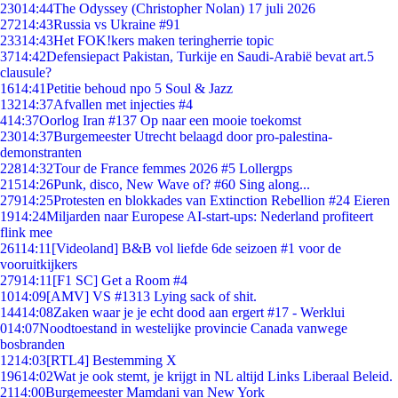
230
14:44
The Odyssey (Christopher Nolan) 17 juli 2026
272
14:43
Russia vs Ukraine #91
233
14:43
Het FOK!kers maken teringherrie topic
37
14:42
Defensiepact Pakistan, Turkije en Saudi-Arabië bevat art.5
clausule?
16
14:41
Petitie behoud npo 5 Soul & Jazz
132
14:37
Afvallen met injecties #4
4
14:37
Oorlog Iran #137 Op naar een mooie toekomst
230
14:37
Burgemeester Utrecht belaagd door pro-palestina-
demonstranten
228
14:32
Tour de France femmes 2026 #5 Lollergps
215
14:26
Punk, disco, New Wave of? #60 Sing along...
279
14:25
Protesten en blokkades van Extinction Rebellion #24 Eieren
19
14:24
Miljarden naar Europese AI-start-ups: Nederland profiteert
flink mee
261
14:11
[Videoland] B&B vol liefde 6de seizoen #1 voor de
vooruitkijkers
279
14:11
[F1 SC] Get a Room #4
10
14:09
[AMV] VS #1313 Lying sack of shit.
144
14:08
Zaken waar je je echt dood aan ergert #17 - Werklui
0
14:07
Noodtoestand in westelijke provincie Canada vanwege
bosbranden
12
14:03
[RTL4] Bestemming X
196
14:02
Wat je ook stemt, je krijgt in NL altijd Links Liberaal Beleid.
21
14:00
Burgemeester Mamdani van New York