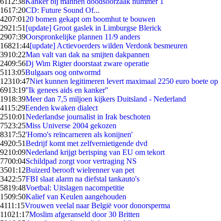
61
12:38
Kanker bij mannen doodsoorzaak nummer 1
16
17:20
CD: Future Sound Of...
42
07:01
20 bomen gekapt om boomhut te bouwen
29
21:51
[update] Groot gaslek in Limburgse Blerick
29
07:39
Oorspronkelijke plannen 11/9 anders
168
21:44
[update] Actievoerders wilden Verdonk besmeuren
39
10:22
Man valt van dak na smijten dakpannen
24
09:56
Dj Wim Rigter doorstaat zware operatie
51
13:05
Bulgaars oog ontwormd
123
10:47
Niet kunnen legitimeren levert maximaal 2250 euro boete op
69
13:19
''Ik genees aids en kanker''
19
18:39
Meer dan 7,5 miljoen kijkers Duitsland - Nederland
41
15:29
Eenden kwaken dialect
25
10:01
Nederlandse journalist in Irak beschoten
75
23:25
Miss Universe 2004 gekozen
83
17:52
'Homo's reïncarneren als konijnen'
49
20:51
Bedrijf komt met zelfvernietigende dvd
92
10:09
Nederland krijgt berisping van EU om tekort
77
00:04
Schildpad zorgt voor vertraging NS
35
01:12
Buizerd berooft wielrenner van pet
34
22:57
FBI slaat alarm na diefstal tankauto's
58
19:48
Voetbal: Uitslagen nacompetitie
15
09:50
Kalief van Keulen aangehouden
41
11:15
Vrouwen veelal naar België voor donorsperma
110
21:17
Moslim afgeranseld door 30 Britten