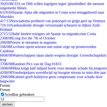
39
20:08
CDA en D66 willen ingrijpen tegen 'gluurbrillen' die mensen
ongemerkt filmen
63
19:04
Spanje: bijna alle migranten in Ceuta weer teruggekeerd naar
Marokko
4
17:13
Niewiadoma profiteert van pokerspel en grijpt geel op Ventoux
7
16:10
Aanhoudende droogte veroorzaakt scheuren in dijken Zuid-
Holland
27
15:52
Italië hindert reizigers uit Spanje na migratiecrisis Ceuta
23
08/08
Long live the 7th of October
2
08/08
Nieuw te streamen in augustus
1
08/08
Excelsior opent seizoen met ruime zege op promovendus
Cambuur
60
08/08
Waterschappen slaan alarm wegens droogte: Gereedschapskist
leeg
37
08/08
Random Pics van de Dag #1833
16
08/08
Meta krijgt half miljard boete voor mentale schade bij jongeren
42
08/08
Voedselprijzen wereldwijd op hoogste niveau in ruim drie jaar
29
08/08
Kabinet geeft bedrijven geen compensatie voor schade door
laagwater
Forum
Forum
Scrollbar gebruiken
opslaan