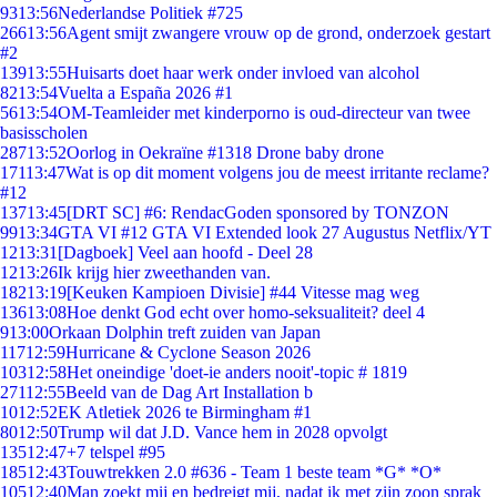
93
13:56
Nederlandse Politiek #725
266
13:56
Agent smijt zwangere vrouw op de grond, onderzoek gestart
#2
139
13:55
Huisarts doet haar werk onder invloed van alcohol
82
13:54
Vuelta a España 2026 #1
56
13:54
OM-Teamleider met kinderporno is oud-directeur van twee
basisscholen
287
13:52
Oorlog in Oekraïne #1318 Drone baby drone
171
13:47
Wat is op dit moment volgens jou de meest irritante reclame?
#12
137
13:45
[DRT SC] #6: RendacGoden sponsored by TONZON
99
13:34
GTA VI #12 GTA VI Extended look 27 Augustus Netflix/YT
12
13:31
[Dagboek] Veel aan hoofd - Deel 28
12
13:26
Ik krijg hier zweethanden van.
182
13:19
[Keuken Kampioen Divisie] #44 Vitesse mag weg
136
13:08
Hoe denkt God echt over homo-seksualiteit? deel 4
9
13:00
Orkaan Dolphin treft zuiden van Japan
117
12:59
Hurricane & Cyclone Season 2026
103
12:58
Het oneindige 'doet-ie anders nooit'-topic # 1819
271
12:55
Beeld van de Dag Art Installation b
10
12:52
EK Atletiek 2026 te Birmingham #1
80
12:50
Trump wil dat J.D. Vance hem in 2028 opvolgt
135
12:47
+7 telspel #95
185
12:43
Touwtrekken 2.0 #636 - Team 1 beste team *G* *O*
105
12:40
Man zoekt mij en bedreigt mij, nadat ik met zijn zoon sprak