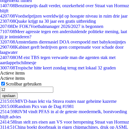
ongemerkt filmen
14
07/08
Benzineprijs daalt verder, onzekerheid over Straat van Hormuz
blijft
42
07/08
Voedselprijzen wereldwijd op hoogste niveau in ruim drie jaar
23
07/08
Quake krijgt na 30 jaar een gratis uitbreiding
2
07/08
De FOK!Voetbalmanager 2026/2027 is begonnen
71
07/08
Meer agressie tegen een andersluidende politieke mening, laat
jij je intimideren?
32
07/08
Amsterdams dierenasiel DOA overspoeld met babykonijntjes
29
07/08
Kabinet geeft bedrijven geen compensatie voor schade door
laagwater
24
07/08
OM eist TBS tegen verwarde man die agenten stak met
aardappelschilmesje
30
07/08
Tropische hitte keert zondag terug met lokaal 32 graden
Actieve items
Actieve items
Scrollbar gebruiken
opslaan
23
15:01
MIVD-baas lekt via Strava routes naar geheime kazerne
20
15:00
Random Pics van de Dag #1981
25
14:59
RIVM vindt PFAS in al de geteste moedermelk, borstvoeding
blijft advies
24
14:58
Iran stelt zes eisen aan VS voor heropening Straat van Hormuz
31
14:51
China boekt doorbraak in eigen chipmachines, druk op ASML