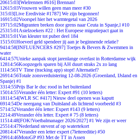
206
15:03
[Wielrennen #616] Brennan!
126
15:03
Vrouwen willen geen man meer #30
3
15:03
[Live Eredivisie #1787] We zijn begonnen!
169
15:02
Voorspel hier het warmtegetal van 2026
197
15:02
Migranten breken door grens naar Ceuta in Spanje,l #10
253
15:01
Asielzoekers #22 : Het Europese migratiepact gaat in
283
15:01
Van kleuter tot puber deel 184
15
15:01
Hoeveel geld spendeer jij aan je beginnende relatie?
94
14:58
[INFLUENCERS #297] Toetjes & Bevers & Zwemmen in
water
64
14:57
Unieke aanpak stopt jarenlange overlast in Rotterdamse wijk
128
14:56
Koopzegels sparen bij AH duurt straks 2x zo lang
11
14:56
TV Time (tracking app) stopt! Alternatief?
269
14:56
Totale zonsverduistering 12-08-2026 (Groenland, IJsland en
Spanje) #1
33
14:55
Prijs Bar le duc rood in het buitenland
150
14:55
Verander één letter: Expert #91 (10 letters)
181
14:54
[WLR SC #417] Nieuw deel openen was kaputt
69
14:54
De neergang van Duitsland als lichtend voorbeeld #3
57
14:52
Verander één letter: Expert #143 (9 letters)
22
14:49
Verander één letter. Expert # 75 (8 letters)
115
14:48
[FOK!Voetbalmanager 2026/2027] #1 We zijn er weer
255
14:47
Nederland stevent af op watertekort
208
14:47
Verander een letter expert (7lettereditie) #50
299
14:46
MotoGP #93 Met de TT in Assen