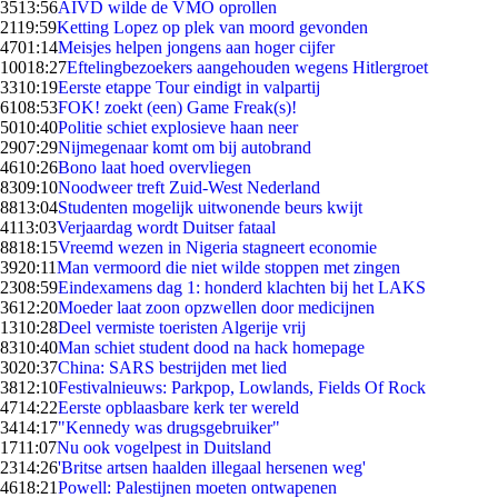
35
13:56
AIVD wilde de VMO oprollen
21
19:59
Ketting Lopez op plek van moord gevonden
47
01:14
Meisjes helpen jongens aan hoger cijfer
100
18:27
Eftelingbezoekers aangehouden wegens Hitlergroet
33
10:19
Eerste etappe Tour eindigt in valpartij
61
08:53
FOK! zoekt (een) Game Freak(s)!
50
10:40
Politie schiet explosieve haan neer
29
07:29
Nijmegenaar komt om bij autobrand
46
10:26
Bono laat hoed overvliegen
83
09:10
Noodweer treft Zuid-West Nederland
88
13:04
Studenten mogelijk uitwonende beurs kwijt
41
13:03
Verjaardag wordt Duitser fataal
88
18:15
Vreemd wezen in Nigeria stagneert economie
39
20:11
Man vermoord die niet wilde stoppen met zingen
23
08:59
Eindexamens dag 1: honderd klachten bij het LAKS
36
12:20
Moeder laat zoon opzwellen door medicijnen
13
10:28
Deel vermiste toeristen Algerije vrij
83
10:40
Man schiet student dood na hack homepage
30
20:37
China: SARS bestrijden met lied
38
12:10
Festivalnieuws: Parkpop, Lowlands, Fields Of Rock
47
14:22
Eerste opblaasbare kerk ter wereld
34
14:17
"Kennedy was drugsgebruiker"
17
11:07
Nu ook vogelpest in Duitsland
23
14:26
'Britse artsen haalden illegaal hersenen weg'
46
18:21
Powell: Palestijnen moeten ontwapenen