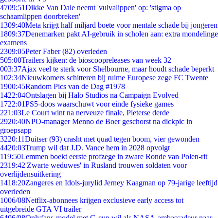
47
09:51
Dikke Van Dale neemt 'vulvalippen' op: 'stigma op
schaamlippen doorbreken'
13
09:40
Meta krijgt half miljard boete voor mentale schade bij jongeren
18
09:37
Denemarken pakt AI-gebruik in scholen aan: extra mondelinge
examens
23
09:05
Peter Faber (82) overleden
5
05:00
Trailers kijken: de bioscoopreleases van week 32
0
03:37
Ajax veel te sterk voor Shelbourne, maar houdt schade beperkt
1
02:34
Nieuwkomers schitteren bij ruime Europese zege FC Twente
19
00:45
Random Pics van de Dag #1978
14
22:04
Ontslagen bij Halo Studios na Campaign Evolved
17
22:01
PS5-doos waarschuwt voor einde fysieke games
2
21:03
Le Court wint na nerveuze finale, Pieterse derde
29
20:40
NPO-manager Menno de Boer geschorst na dickpic in
groepsapp
32
20:11
Duitser (93) crasht met quad tegen boom, vier gewonden
44
20:03
Trump wil dat J.D. Vance hem in 2028 opvolgt
1
19:50
Lemmen boekt eerste profzege in zware Ronde van Polen-rit
23
19:42
'Zwarte weduwes' in Rusland trouwen soldaten voor
overlijdensuitkering
14
18:20
Zangeres en Idols-jurylid Jerney Kaagman op 79-jarige leeftijd
overleden
10
06/08
Netflix-abonnees krijgen exclusieve early access tot
uitgebreide GTA VI trailer
64
06/08
Onlyfans-model met G-cup wil als NASA-ambassadeur naar