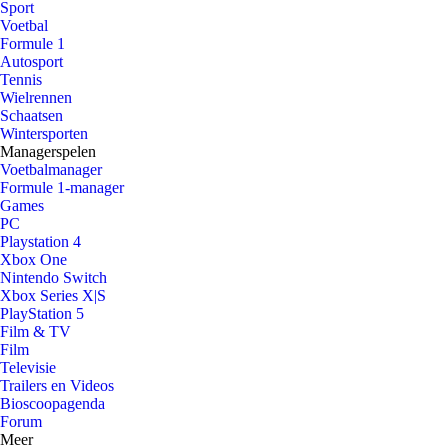
Sport
Voetbal
Formule 1
Autosport
Tennis
Wielrennen
Schaatsen
Wintersporten
Managerspelen
Voetbalmanager
Formule 1-manager
Games
PC
Playstation 4
Xbox One
Nintendo Switch
Xbox Series X|S
PlayStation 5
Film & TV
Film
Televisie
Trailers en Videos
Bioscoopagenda
Forum
Meer