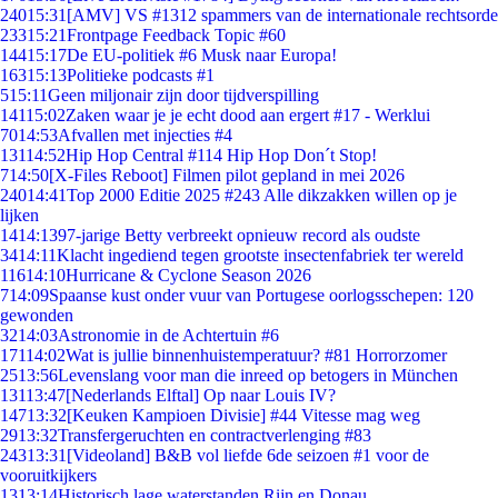
240
15:31
[AMV] VS #1312 spammers van de internationale rechtsorde
233
15:21
Frontpage Feedback Topic #60
144
15:17
De EU-politiek #6 Musk naar Europa!
163
15:13
Politieke podcasts #1
5
15:11
Geen miljonair zijn door tijdverspilling
141
15:02
Zaken waar je je echt dood aan ergert #17 - Werklui
70
14:53
Afvallen met injecties #4
131
14:52
Hip Hop Central #114 Hip Hop Don´t Stop!
7
14:50
[X-Files Reboot] Filmen pilot gepland in mei 2026
240
14:41
Top 2000 Editie 2025 #243 Alle dikzakken willen op je
lijken
14
14:13
97-jarige Betty verbreekt opnieuw record als oudste
34
14:11
Klacht ingediend tegen grootste insectenfabriek ter wereld
116
14:10
Hurricane & Cyclone Season 2026
7
14:09
Spaanse kust onder vuur van Portugese oorlogsschepen: 120
gewonden
32
14:03
Astronomie in de Achtertuin #6
171
14:02
Wat is jullie binnenhuistemperatuur? #81 Horrorzomer
25
13:56
Levenslang voor man die inreed op betogers in München
131
13:47
[Nederlands Elftal] Op naar Louis IV?
147
13:32
[Keuken Kampioen Divisie] #44 Vitesse mag weg
29
13:32
Transfergeruchten en contractverlenging #83
243
13:31
[Videoland] B&B vol liefde 6de seizoen #1 voor de
vooruitkijkers
13
13:14
Historisch lage waterstanden Rijn en Donau