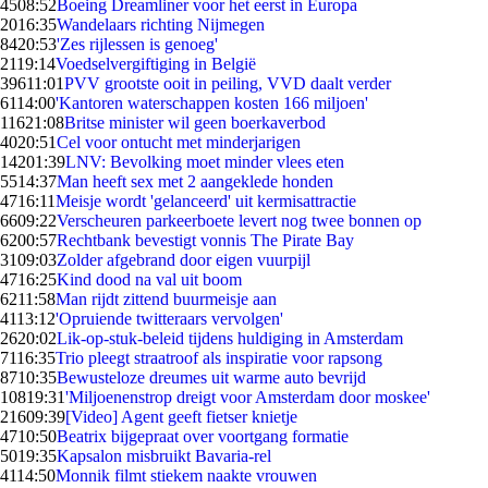
45
08:52
Boeing Dreamliner voor het eerst in Europa
20
16:35
Wandelaars richting Nijmegen
84
20:53
'Zes rijlessen is genoeg'
21
19:14
Voedselvergiftiging in België
396
11:01
PVV grootste ooit in peiling, VVD daalt verder
61
14:00
'Kantoren waterschappen kosten 166 miljoen'
116
21:08
Britse minister wil geen boerkaverbod
40
20:51
Cel voor ontucht met minderjarigen
142
01:39
LNV: Bevolking moet minder vlees eten
55
14:37
Man heeft sex met 2 aangeklede honden
47
16:11
Meisje wordt 'gelanceerd' uit kermisattractie
66
09:22
Verscheuren parkeerboete levert nog twee bonnen op
62
00:57
Rechtbank bevestigt vonnis The Pirate Bay
31
09:03
Zolder afgebrand door eigen vuurpijl
47
16:25
Kind dood na val uit boom
62
11:58
Man rijdt zittend buurmeisje aan
41
13:12
'Opruiende twitteraars vervolgen'
26
20:02
Lik-op-stuk-beleid tijdens huldiging in Amsterdam
71
16:35
Trio pleegt straatroof als inspiratie voor rapsong
87
10:35
Bewusteloze dreumes uit warme auto bevrijd
108
19:31
'Miljoenenstrop dreigt voor Amsterdam door moskee'
216
09:39
[Video] Agent geeft fietser knietje
47
10:50
Beatrix bijgepraat over voortgang formatie
50
19:35
Kapsalon misbruikt Bavaria-rel
41
14:50
Monnik filmt stiekem naakte vrouwen