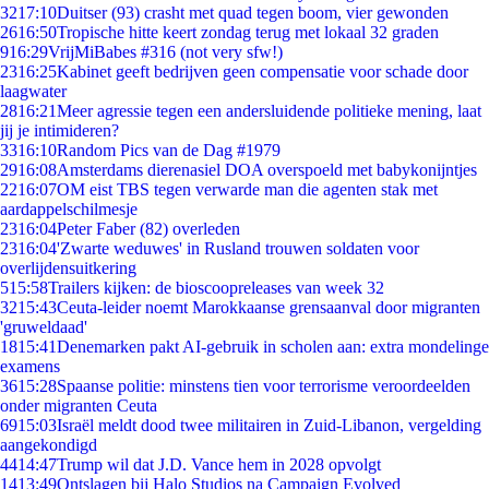
32
17:10
Duitser (93) crasht met quad tegen boom, vier gewonden
26
16:50
Tropische hitte keert zondag terug met lokaal 32 graden
9
16:29
VrijMiBabes #316 (not very sfw!)
23
16:25
Kabinet geeft bedrijven geen compensatie voor schade door
laagwater
28
16:21
Meer agressie tegen een andersluidende politieke mening, laat
jij je intimideren?
33
16:10
Random Pics van de Dag #1979
29
16:08
Amsterdams dierenasiel DOA overspoeld met babykonijntjes
22
16:07
OM eist TBS tegen verwarde man die agenten stak met
aardappelschilmesje
23
16:04
Peter Faber (82) overleden
23
16:04
'Zwarte weduwes' in Rusland trouwen soldaten voor
overlijdensuitkering
5
15:58
Trailers kijken: de bioscoopreleases van week 32
32
15:43
Ceuta-leider noemt Marokkaanse grensaanval door migranten
'gruweldaad'
18
15:41
Denemarken pakt AI-gebruik in scholen aan: extra mondelinge
examens
36
15:28
Spaanse politie: minstens tien voor terrorisme veroordeelden
onder migranten Ceuta
69
15:03
Israël meldt dood twee militairen in Zuid-Libanon, vergelding
aangekondigd
44
14:47
Trump wil dat J.D. Vance hem in 2028 opvolgt
14
13:49
Ontslagen bij Halo Studios na Campaign Evolved