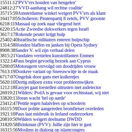
155
11:12
'PVV'ers houden van hengelen'
248
12:27
'VVD-aanhang wil rechtse coalitie'
357
15:59
Amsterdamse winkel weigert PVV'ers als klant
164
17:05
Scholieren: Piratenpartij 8 zetels, PVV grootste
62
18:11
Massaal op zoek naar vliegend hert
62
20:15
Actie Zweedse dokwerkers tegen Israël
36
17:17
Rokende peuter krijgt hulp
254
02:40
Israëlische militairen enteren hulpschip
13
14:58
Honden blaffen en janken bij Opera Sydney
89
08:38
Sander V. wil zijn verhaal delen
38
15:21
Vandalen vernielen kunstolifanten Emmen
13
22:14
Paus begint gevoelig bezoek aan Cyprus
52
00:05
Motoragent vervolgd om doodrijden vrouw
76
13:19
Donkere variant op Sneeuwwitje in de maak
67
17:07
Ongeluk door gans met kuikentjes
56
20:10
Dertig miljoen extra voor probleemwijken
12
12:18
Easyjet gaat toestellen uitrusten met asdetector
269
19:21
Wilders: PvdA is gevaar voor rechtsstaat, wij niet
338
20:13
Joran wacht 'hel op aarde'
234
12:47
Petitie tegen halalvlees op schoolreis
161
15:59
Door politie aangereden bromfietser overleden
19
21:10
Paus laat misbruik in Ierland onderzoeken
208
10:50
Wilders weigert deelname DWDD
318
20:58
Brinkman (PVV): Jullie zijn hier te gast
163
15:56
Moslims in dialoog op islamcongres