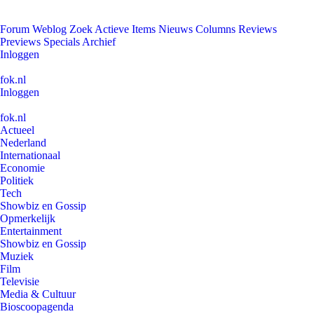
Forum
Weblog
Zoek
Actieve Items
Nieuws
Columns
Reviews
Previews
Specials
Archief
Inloggen
fok.nl
Inloggen
fok.nl
Actueel
Nederland
Internationaal
Economie
Politiek
Tech
Showbiz en Gossip
Opmerkelijk
Entertainment
Showbiz en Gossip
Muziek
Film
Televisie
Media & Cultuur
Bioscoopagenda