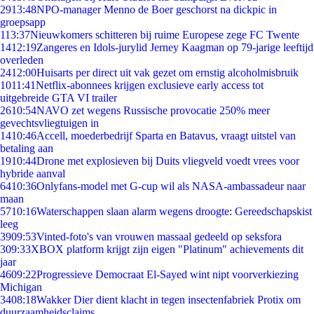
29
13:48
NPO-manager Menno de Boer geschorst na dickpic in
groepsapp
1
13:37
Nieuwkomers schitteren bij ruime Europese zege FC Twente
14
12:19
Zangeres en Idols-jurylid Jerney Kaagman op 79-jarige leeftijd
overleden
24
12:00
Huisarts per direct uit vak gezet om ernstig alcoholmisbruik
10
11:41
Netflix-abonnees krijgen exclusieve early access tot
uitgebreide GTA VI trailer
26
10:54
NAVO zet wegens Russische provocatie 250% meer
gevechtsvliegtuigen in
14
10:46
Accell, moederbedrijf Sparta en Batavus, vraagt uitstel van
betaling aan
19
10:44
Drone met explosieven bij Duits vliegveld voedt vrees voor
hybride aanval
64
10:36
Onlyfans-model met G-cup wil als NASA-ambassadeur naar
maan
57
10:16
Waterschappen slaan alarm wegens droogte: Gereedschapskist
leeg
39
09:53
Vinted-foto's van vrouwen massaal gedeeld op seksfora
3
09:33
XBOX platform krijgt zijn eigen "Platinum" achievements dit
jaar
46
09:22
Progressieve Democraat El-Sayed wint nipt voorverkiezing
Michigan
34
08:18
Wakker Dier dient klacht in tegen insectenfabriek Protix om
duurzaamheidsclaims