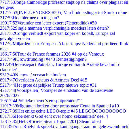
77
17:53
Jonge Cambridge professor stapt op na claims over plagiaat en
leugens
212
17:53
[INFLUENCERS #295] Van flodderslinger tot Shrek-crème
2
17:53
Hoe hiermee om te gaan?
199
17:53
Verander een letter expert (7lettereditie) #50
25
17:52
Single mannen verplichtsingle moeders laten daten?
28
17:52
Congo verbiedt export van koper en kobalt, Europa zal
gevolgen voelen
5
17:52
Miljarden naar Europese AI-start-ups: Nederland profiteert flink
mee
166
17:50
Tour de France femmes 2026 #4 op de Ventoux
25
17:49
[Crowdfunding] #443 Rentestijgingen?
8
17:49
Defensiepact Pakistan, Turkije en Saudi-Arabië bevat art.5
clausule?
95
17:49
Nieuwe / verwachte boeken
89
17:47
Overleden Acteurs & Actrices Deel #15
52
17:44
Het grote dagelijkse Trump nieuws topic #31
42
17:44
[Voorspellen] Voorspel de eindstand van de Eredivisie
2026/2027
195
17:44
Politieke meme's en spotprenten #11
110
17:39
Migranten breken door grens naar Ceuta in Spanje,l #10
272
17:39
Het enige echte LEGO-topic #45 LEGOOOOOOOOOOO
85
17:36
Hoe denkt God echt over homo-seksualiteit? deel 4
123
17:35
[Het Officiële Steam Topic #201] Steamrolled
1
17:35
Dries Roelvink spreekt vakantieganger aan om gele zwembroek