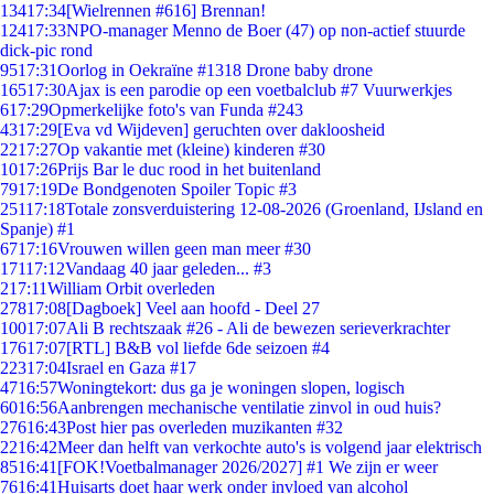
134
17:34
[Wielrennen #616] Brennan!
124
17:33
NPO-manager Menno de Boer (47) op non-actief stuurde
dick-pic rond
95
17:31
Oorlog in Oekraïne #1318 Drone baby drone
165
17:30
Ajax is een parodie op een voetbalclub #7 Vuurwerkjes
6
17:29
Opmerkelijke foto's van Funda #243
43
17:29
[Eva vd Wijdeven] geruchten over dakloosheid
22
17:27
Op vakantie met (kleine) kinderen #30
10
17:26
Prijs Bar le duc rood in het buitenland
79
17:19
De Bondgenoten Spoiler Topic #3
251
17:18
Totale zonsverduistering 12-08-2026 (Groenland, IJsland en
Spanje) #1
67
17:16
Vrouwen willen geen man meer #30
171
17:12
Vandaag 40 jaar geleden... #3
2
17:11
William Orbit overleden
278
17:08
[Dagboek] Veel aan hoofd - Deel 27
100
17:07
Ali B rechtszaak #26 - Ali de bewezen serieverkrachter
176
17:07
[RTL] B&B vol liefde 6de seizoen #4
223
17:04
Israel en Gaza #17
47
16:57
Woningtekort: dus ga je woningen slopen, logisch
60
16:56
Aanbrengen mechanische ventilatie zinvol in oud huis?
276
16:43
Post hier pas overleden muzikanten #32
22
16:42
Meer dan helft van verkochte auto's is volgend jaar elektrisch
85
16:41
[FOK!Voetbalmanager 2026/2027] #1 We zijn er weer
76
16:41
Huisarts doet haar werk onder invloed van alcohol