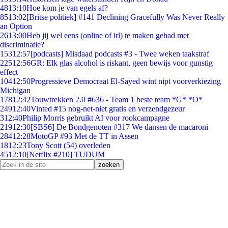
48
13:10
Hoe kom je van egels af?
85
13:02
[Britse politiek] #141 Declining Gracefully Was Never Really
an Option
26
13:00
Heb jij wel eens (online of irl) te maken gehad met
discriminatie?
153
12:57
[podcasts] Misdaad podcasts #3 - Twee weken taakstraf
225
12:56
GR: Elk glas alcohol is riskant, geen bewijs voor gunstig
effect
104
12:50
Progressieve Democraat El-Sayed wint nipt voorverkiezing
Michigan
178
12:42
Touwtrekken 2.0 #636 - Team 1 beste team *G* *O*
249
12:40
Vinted #15 nog-net-niet gratis en verzendgezeur
3
12:40
Philip Morris gebruikt AI voor rookcampagne
219
12:30
[SBS6] De Bondgenoten #317 We dansen de macaroni
284
12:28
MotoGP #93 Met de TT in Assen
18
12:23
Tony Scott (54) overleden
45
12:10
[Netflix #210] TUDUM