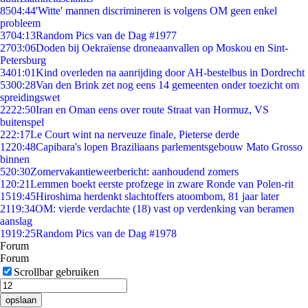
85
04:44
'Witte' mannen discrimineren is volgens OM geen enkel
probleem
37
04:13
Random Pics van de Dag #1977
27
03:06
Doden bij Oekraïense droneaanvallen op Moskou en Sint-
Petersburg
34
01:01
Kind overleden na aanrijding door AH-bestelbus in Dordrecht
53
00:28
Van den Brink zet nog eens 14 gemeenten onder toezicht om
spreidingswet
22
22:50
Iran en Oman eens over route Straat van Hormuz, VS
buitenspel
2
22:17
Le Court wint na nerveuze finale, Pieterse derde
12
20:48
Capibara's lopen Braziliaans parlementsgebouw Mato Grosso
binnen
5
20:30
Zomervakantieweerbericht: aanhoudend zomers
1
20:21
Lemmen boekt eerste profzege in zware Ronde van Polen-rit
15
19:45
Hiroshima herdenkt slachtoffers atoombom, 81 jaar later
21
19:34
OM: vierde verdachte (18) vast op verdenking van beramen
aanslag
19
19:25
Random Pics van de Dag #1978
Forum
Forum
Scrollbar gebruiken
opslaan