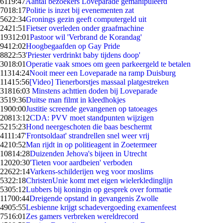
61
19:47
Aantal bezoekers Loveparade gemanipuleerd
70
18:17
Politie is inzet bij evenementen zat
56
22:34
Gronings gezin geeft computergeld uit
24
21:51
Fietser overleden onder graafmachine
193
12:01
Pastoor wil 'Verbrand de Korandag'
94
12:02
Hoogbegaafden op Gay Pride
88
22:53
'Priester verdrinkt baby tijdens doop'
30
18:01
Operatie vaak smoes om geen parkeergeld te betalen
113
14:24
Nooit meer een Loveparade na ramp Duisburg
114
15:56
[Video] Tienerborstjes massaal platgestreken
318
16:03
Minstens achttien doden bij Loveparade
35
19:36
Duitse man filmt in kleedhokjes
19
00:00
Justitie screende gevangenen op tatoeages
208
13:12
CDA: PVV moet standpunten wijzigen
52
15:23
Hond neergeschoten die baas beschermt
41
11:47
'Frontsoldaat' strandrellen snel weer vrij
42
10:52
Man rijdt in op politieagent in Zoetermeer
108
14:28
Duizenden Jehova's bijeen in Utrecht
120
20:30
'Tieten voor aardbeien' verboden
226
22:14
Varkens-schilderijen weg voor moslims
53
22:18
ChristenUnie komt met eigen wielerkledinglijn
53
05:12
Lubbers bij koningin op gesprek over formatie
117
00:44
Dreigende opstand in gevangenis Zwolle
49
05:55
Lesbienne krijgt schadevergoeding examenfeest
75
16:01
Zes gamers verbreken wereldrecord