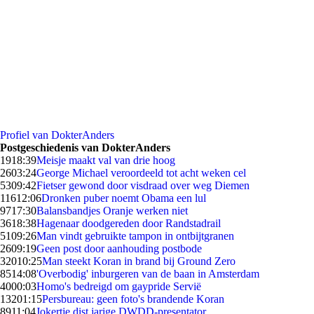
Profiel van DokterAnders
Postgeschiedenis van DokterAnders
19
18:39
Meisje maakt val van drie hoog
26
03:24
George Michael veroordeeld tot acht weken cel
53
09:42
Fietser gewond door visdraad over weg Diemen
116
12:06
Dronken puber noemt Obama een lul
97
17:30
Balansbandjes Oranje werken niet
36
18:38
Hagenaar doodgereden door Randstadrail
51
09:26
Man vindt gebruikte tampon in ontbijtgranen
26
09:19
Geen post door aanhouding postbode
320
10:25
Man steekt Koran in brand bij Ground Zero
85
14:08
'Overbodig' inburgeren van de baan in Amsterdam
40
00:03
Homo's bedreigd om gaypride Servië
132
01:15
Persbureau: geen foto's brandende Koran
89
11:04
Jokertje dist jarige DWDD-presentator