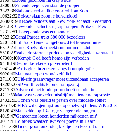
31
09:45
Boten gezonken na Gay Pride
38
00:07
Zittende vegers en staande proppers
33
22:36
Stallone deed auditie voor rol Han Solo
106
22:32
Bokser slaat zoontje hersendood
263
00:19
'Bezoek Wilders aan New York schaadt Nederland'
50
13:31
Gewonden schietpartij zijn rappers Probz en Flex
123
12:51
'Loveparade was een zonde'
75
23:25
Canal Parade trekt 380.000 bezoekers
52
01:24
Hit Frans Bauer omgebouwd tot housenummer
63
12:25
Dries Roelvink smeekt om nummer 1-hit
55
10:23
'Vallende sterren'; perfecte omstandigheden verwacht
673
00:40
Kempi: God heeft homo zijn verboden
94
18:19
Record berekenen pi verbeterd
104
14:49
Artis gidst bezoekers langs homopinguïns
90
20:40
Man naait open wond zelf dicht
271
10:05
Uitkeringsaanvrager moet uitzendbaan accepteren
482
09:27
SP vindt rechts kabinet rampzalig
87
15:35
Advocaat met kinderporno hoeft cel niet in
42
11:38
Man vast voor zedenmisdrijf met tiener na rapsessie
343
22:03
Cohen was bereid te praten over middenkabinet
205
19:45
FIFA wil eigen rijstrook op snelweg tijdens WK 2018
81
20:47
Man schiet op 13-jarige vliegerende jongen
40
15:47
'Gemeenten lopen honderden miljoenen mis'
30
17:41
Lolbroek waarschuwt voor poema in Baarn
191
13:38
Tiener gooit onzindelijk katje tien keer uit raam