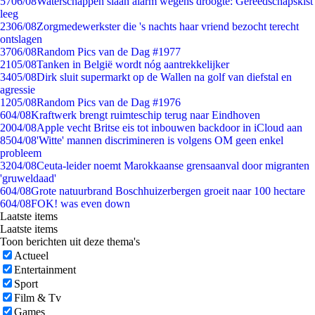
57
06/08
Waterschappen slaan alarm wegens droogte: Gereedschapskist
leeg
23
06/08
Zorgmedewerkster die 's nachts haar vriend bezocht terecht
ontslagen
37
06/08
Random Pics van de Dag #1977
21
05/08
Tanken in België wordt nóg aantrekkelijker
34
05/08
Dirk sluit supermarkt op de Wallen na golf van diefstal en
agressie
12
05/08
Random Pics van de Dag #1976
6
04/08
Kraftwerk brengt ruimteschip terug naar Eindhoven
20
04/08
Apple vecht Britse eis tot inbouwen backdoor in iCloud aan
85
04/08
'Witte' mannen discrimineren is volgens OM geen enkel
probleem
32
04/08
Ceuta-leider noemt Marokkaanse grensaanval door migranten
'gruweldaad'
6
04/08
Grote natuurbrand Boschhuizerbergen groeit naar 100 hectare
6
04/08
FOK! was even down
Laatste items
Laatste items
Toon berichten uit deze thema's
Actueel
Entertainment
Sport
Film & Tv
Games