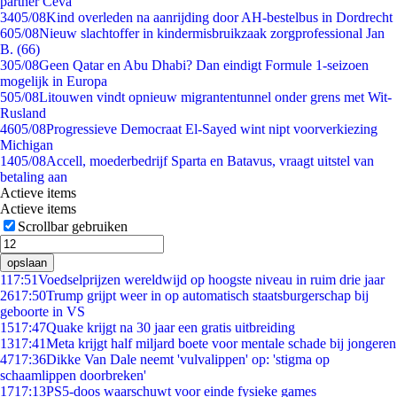
partner Ceva
34
05/08
Kind overleden na aanrijding door AH-bestelbus in Dordrecht
6
05/08
Nieuw slachtoffer in kindermisbruikzaak zorgprofessional Jan
B. (66)
3
05/08
Geen Qatar en Abu Dhabi? Dan eindigt Formule 1-seizoen
mogelijk in Europa
5
05/08
Litouwen vindt opnieuw migrantentunnel onder grens met Wit-
Rusland
46
05/08
Progressieve Democraat El-Sayed wint nipt voorverkiezing
Michigan
14
05/08
Accell, moederbedrijf Sparta en Batavus, vraagt uitstel van
betaling aan
Actieve items
Actieve items
Scrollbar gebruiken
opslaan
1
17:51
Voedselprijzen wereldwijd op hoogste niveau in ruim drie jaar
26
17:50
Trump grijpt weer in op automatisch staatsburgerschap bij
geboorte in VS
15
17:47
Quake krijgt na 30 jaar een gratis uitbreiding
13
17:41
Meta krijgt half miljard boete voor mentale schade bij jongeren
47
17:36
Dikke Van Dale neemt 'vulvalippen' op: 'stigma op
schaamlippen doorbreken'
17
17:13
PS5-doos waarschuwt voor einde fysieke games