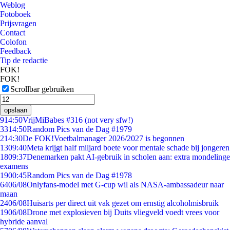
Weblog
Fotoboek
Prijsvragen
Contact
Colofon
Feedback
Tip de redactie
FOK!
FOK!
Scrollbar gebruiken
opslaan
9
14:50
VrijMiBabes #316 (not very sfw!)
33
14:50
Random Pics van de Dag #1979
2
14:30
De FOK!Voetbalmanager 2026/2027 is begonnen
13
09:40
Meta krijgt half miljard boete voor mentale schade bij jongeren
18
09:37
Denemarken pakt AI-gebruik in scholen aan: extra mondelinge
examens
19
00:45
Random Pics van de Dag #1978
64
06/08
Onlyfans-model met G-cup wil als NASA-ambassadeur naar
maan
24
06/08
Huisarts per direct uit vak gezet om ernstig alcoholmisbruik
19
06/08
Drone met explosieven bij Duits vliegveld voedt vrees voor
hybride aanval