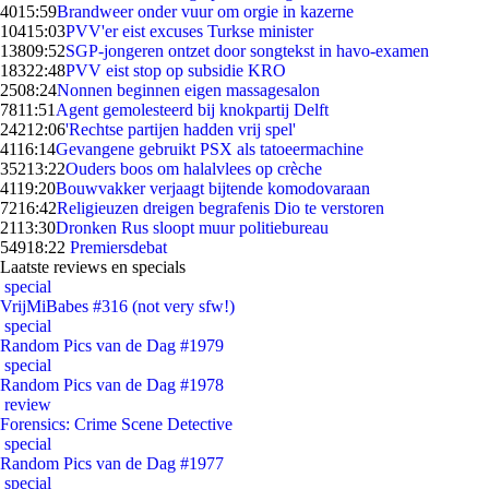
40
15:59
Brandweer onder vuur om orgie in kazerne
104
15:03
PVV'er eist excuses Turkse minister
138
09:52
SGP-jongeren ontzet door songtekst in havo-examen
183
22:48
PVV eist stop op subsidie KRO
25
08:24
Nonnen beginnen eigen massagesalon
78
11:51
Agent gemolesteerd bij knokpartij Delft
242
12:06
'Rechtse partijen hadden vrij spel'
41
16:14
Gevangene gebruikt PSX als tatoeermachine
352
13:22
Ouders boos om halalvlees op crèche
41
19:20
Bouwvakker verjaagt bijtende komodovaraan
72
16:42
Religieuzen dreigen begrafenis Dio te verstoren
21
13:30
Dronken Rus sloopt muur politiebureau
549
18:22
Premiersdebat
Laatste reviews en specials
special
VrijMiBabes #316 (not very sfw!)
special
Random Pics van de Dag #1979
special
Random Pics van de Dag #1978
review
Forensics: Crime Scene Detective
special
Random Pics van de Dag #1977
special