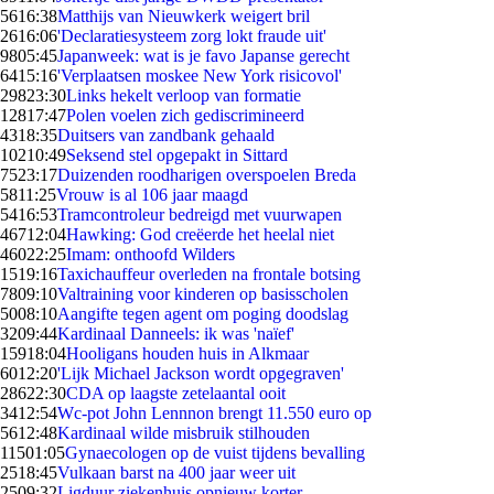
56
16:38
Matthijs van Nieuwkerk weigert bril
26
16:06
'Declaratiesysteem zorg lokt fraude uit'
98
05:45
Japanweek: wat is je favo Japanse gerecht
64
15:16
'Verplaatsen moskee New York risicovol'
298
23:30
Links hekelt verloop van formatie
128
17:47
Polen voelen zich gediscrimineerd
43
18:35
Duitsers van zandbank gehaald
102
10:49
Seksend stel opgepakt in Sittard
75
23:17
Duizenden roodharigen overspoelen Breda
58
11:25
Vrouw is al 106 jaar maagd
54
16:53
Tramcontroleur bedreigd met vuurwapen
467
12:04
Hawking: God creëerde het heelal niet
460
22:25
Imam: onthoofd Wilders
15
19:16
Taxichauffeur overleden na frontale botsing
78
09:10
Valtraining voor kinderen op basisscholen
50
08:10
Aangifte tegen agent om poging doodslag
32
09:44
Kardinaal Danneels: ik was 'naïef'
159
18:04
Hooligans houden huis in Alkmaar
60
12:20
'Lijk Michael Jackson wordt opgegraven'
286
22:30
CDA op laagste zetelaantal ooit
34
12:54
Wc-pot John Lennnon brengt 11.550 euro op
56
12:48
Kardinaal wilde misbruik stilhouden
115
01:05
Gynaecologen op de vuist tijdens bevalling
25
18:45
Vulkaan barst na 400 jaar weer uit
25
09:32
Ligduur ziekenhuis opnieuw korter