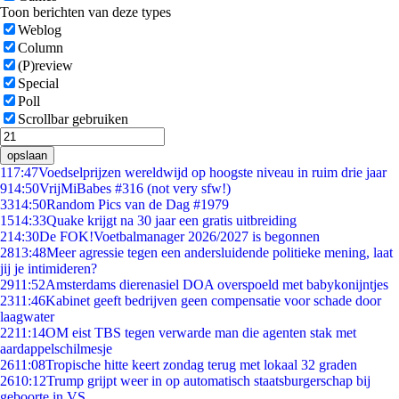
Toon berichten van deze types
Weblog
Column
(P)review
Special
Poll
Scrollbar gebruiken
opslaan
1
17:47
Voedselprijzen wereldwijd op hoogste niveau in ruim drie jaar
9
14:50
VrijMiBabes #316 (not very sfw!)
33
14:50
Random Pics van de Dag #1979
15
14:33
Quake krijgt na 30 jaar een gratis uitbreiding
2
14:30
De FOK!Voetbalmanager 2026/2027 is begonnen
28
13:48
Meer agressie tegen een andersluidende politieke mening, laat
jij je intimideren?
29
11:52
Amsterdams dierenasiel DOA overspoeld met babykonijntjes
23
11:46
Kabinet geeft bedrijven geen compensatie voor schade door
laagwater
22
11:14
OM eist TBS tegen verwarde man die agenten stak met
aardappelschilmesje
26
11:08
Tropische hitte keert zondag terug met lokaal 32 graden
26
10:12
Trump grijpt weer in op automatisch staatsburgerschap bij
geboorte in VS