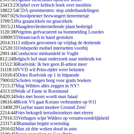
234
13:23
Ophef over kritisch boek over moslims
188
22:54
CDA-prominenten: stop onderhandelingen
56
07:02
Schoolpriester bezwangert tienermeisje
37
09:53
Na graancirkels nu grascirkels
39
15:21
Maagdenvliesherstellende plant bedreigd
11
20:38
Pelgrims geëvacueerd na bommelding Lourdes
108
09:55
Straatcoach in hand gestoken
20
14:31
13 miljoen gewonnen op vrijdag de dertiende
125
20:31
Onbeperkt mobiel internetten voorbij
29
01:44
Conducteur mishandeld in Vught
8
12:24
Belgisch hof staat onderzoek naar misbruik toe
115
12:36
Roelvink: Ik ben geen B-artiest meer
311
18:10
VVD wil Prius-rijder weer belasten
110
18:45
Dries Roelvink op 1 in hitparade
79
00:02
Scholen vragen borg voor gratis boeken
72
15:37
Mag Wilders alles zeggen in NY?
43
13:10
Walk of Fame in Roermond
64
20:34
Seks met boom wordt man fataal
186
16:48
Kerk VS gaat Korans verbranden op 9/11
134
08:29
'Gaybar naast moskee Ground Zero'
22
14:44
Fries bekogelt terrasbezoekers met eieren
270
16:33
Verhagen wijst Wilders op verantwoordelijkheid
233
17:43
Ramadan begint woensdag
29
16:02
Man zit drie weken dood in auto