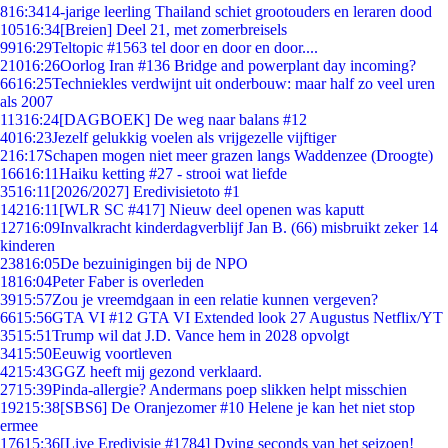
8
16:34
14-jarige leerling Thailand schiet grootouders en leraren dood
105
16:34
[Breien] Deel 21, met zomerbreisels
99
16:29
Teltopic #1563 tel door en door en door....
210
16:26
Oorlog Iran #136 Bridge and powerplant day incoming?
66
16:25
Techniekles verdwijnt uit onderbouw: maar half zo veel uren
als 2007
113
16:24
[DAGBOEK] De weg naar balans #12
40
16:23
Jezelf gelukkig voelen als vrijgezelle vijftiger
2
16:17
Schapen mogen niet meer grazen langs Waddenzee (Droogte)
166
16:11
Haiku ketting #27 - strooi wat liefde
35
16:11
[2026/2027] Eredivisietoto #1
142
16:11
[WLR SC #417] Nieuw deel openen was kaputt
127
16:09
Invalkracht kinderdagverblijf Jan B. (66) misbruikt zeker 14
kinderen
238
16:05
De bezuinigingen bij de NPO
18
16:04
Peter Faber is overleden
39
15:57
Zou je vreemdgaan in een relatie kunnen vergeven?
66
15:56
GTA VI #12 GTA VI Extended look 27 Augustus Netflix/YT
35
15:51
Trump wil dat J.D. Vance hem in 2028 opvolgt
34
15:50
Eeuwig voortleven
42
15:43
GGZ heeft mij gezond verklaard.
27
15:39
Pinda-allergie? Andermans poep slikken helpt misschien
192
15:38
[SBS6] De Oranjezomer #10 Helene je kan het niet stop
ermee
176
15:36
[Live Eredivisie #1784] Dying seconds van het seizoen!