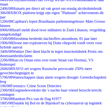
maan
24
06/08
Huisarts per direct uit vak gezet om ernstig alcoholmisbruik
3
06/08
XBOX platform krijgt zijn eigen "Platinum" achievements dit
jaar
12
06/08
Capibara's lopen Braziliaans parlementsgebouw Mato Grosso
binnen
69
06/08
Israël meldt dood twee militairen in Zuid-Libanon, vergelding
aangekondigd
15
06/08
Hiroshima herdenkt slachtoffers atoombom, 81 jaar later
19
06/08
Drone met explosieven bij Duits vliegveld voedt vrees voor
hybride aanval
34
06/08
Wakker Dier dient klacht in tegen insectenfabriek Protix om
duurzaamheidsclaims
22
06/08
Iran en Oman eens over route Straat van Hormuz, VS
buitenspel
26
06/08
NAVO zet wegens Russische provocatie 250% meer
gevechtsvliegtuigen in
57
06/08
Waterschappen slaan alarm wegens droogte: Gereedschapskist
leeg
1
06/08
Forensics: Crime Scene Detective
23
06/08
Zorgmedewerkster die 's nachts haar vriend bezocht terecht
ontslagen
37
06/08
Random Pics van de Dag #1977
18
05/08
Datalek bij Bol en de Bijenkorf na cyberaanval op logistiek