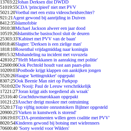
137
03:22
Johan Derksen dist DWDD
510
19:55
CDA 'principieel' niet met PVV
50
21:20
Voetbal met een extra videoscheidsrechter?
9
21:21
Agent gewond bij aanrijding in Duiven
84
12:35
Islamofobie
39
10:38
Michael Jackson alweer een jaar dood
105
19:26
Islamitische basisschool sluit de deuren
253
03:33
'Kabinet met PVV van de baan'
69
18:46
Slagter: 'Derksen is een zielige man'
18
18:10
Rosenthal vrijdagmiddag naar koningin
89
15:32
Mishandeling na incident met vuvuzela
428
10:27
'Helft Marokkanen in aanraking met politie'
226
00:06
Ook Pechtold houdt vast aan paars-plus
102
09:03
Postbode krijgt klappen om aankijken jongen
55
20:26
Haagse 'kettingrukker' opgepakt
83
07:25
Ook Beenie Man niet op Parkpop
76
10:02
De Nooij: Paul de Leeuw verschrikkelijk
172
21:27
'Joran krijgt aids toegediend als wraak'
253
16:40
Grachtduwmarokkaan opgepakt
101
21:23
Asscher dreigt moskee met ontruiming
55
20:17
Top vijftig notoire onruststokers Bijlmer opgesteld
209
00:25
'Varken in kunstwerk is storend'
106
19:03
'CDA-prominenten willen geen coalitie met PVV'
80
20:54
Kinderen gewond bij botsing met wielrenners
706
00:40
'Sorry wereld voor Wilders'