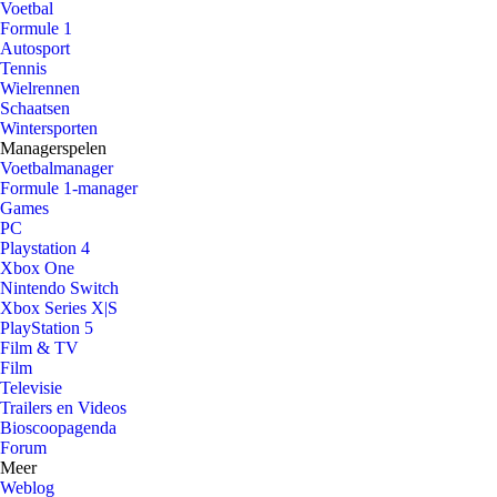
Voetbal
Formule 1
Autosport
Tennis
Wielrennen
Schaatsen
Wintersporten
Managerspelen
Voetbalmanager
Formule 1-manager
Games
PC
Playstation 4
Xbox One
Nintendo Switch
Xbox Series X|S
PlayStation 5
Film & TV
Film
Televisie
Trailers en Videos
Bioscoopagenda
Forum
Meer
Weblog