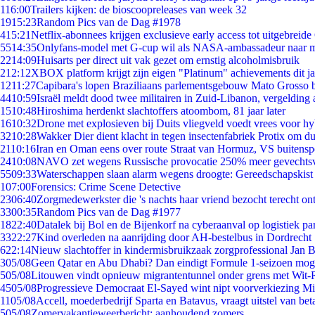
1
16:00
Trailers kijken: de bioscoopreleases van week 32
19
15:23
Random Pics van de Dag #1978
4
15:21
Netflix-abonnees krijgen exclusieve early access tot uitgebreide
55
14:35
Onlyfans-model met G-cup wil als NASA-ambassadeur naar 
22
14:09
Huisarts per direct uit vak gezet om ernstig alcoholmisbruik
2
12:12
XBOX platform krijgt zijn eigen "Platinum" achievements dit ja
12
11:27
Capibara's lopen Braziliaans parlementsgebouw Mato Grosso 
44
10:59
Israël meldt dood twee militairen in Zuid-Libanon, vergeldin
15
10:48
Hiroshima herdenkt slachtoffers atoombom, 81 jaar later
16
10:32
Drone met explosieven bij Duits vliegveld voedt vrees voor hy
32
10:28
Wakker Dier dient klacht in tegen insectenfabriek Protix om 
21
10:16
Iran en Oman eens over route Straat van Hormuz, VS buitensp
24
10:08
NAVO zet wegens Russische provocatie 250% meer gevechtsvl
55
09:33
Waterschappen slaan alarm wegens droogte: Gereedschapskist
1
07:00
Forensics: Crime Scene Detective
23
06:40
Zorgmedewerkster die 's nachts haar vriend bezocht terecht on
33
00:35
Random Pics van de Dag #1977
18
22:40
Datalek bij Bol en de Bijenkorf na cyberaanval op logistiek pa
33
22:27
Kind overleden na aanrijding door AH-bestelbus in Dordrecht
6
22:14
Nieuw slachtoffer in kindermisbruikzaak zorgprofessional Jan B
3
05/08
Geen Qatar en Abu Dhabi? Dan eindigt Formule 1-seizoen moge
5
05/08
Litouwen vindt opnieuw migrantentunnel onder grens met Wit-
45
05/08
Progressieve Democraat El-Sayed wint nipt voorverkiezing M
11
05/08
Accell, moederbedrijf Sparta en Batavus, vraagt uitstel van bet
5
05/08
Zomervakantieweerbericht: aanhoudend zomers