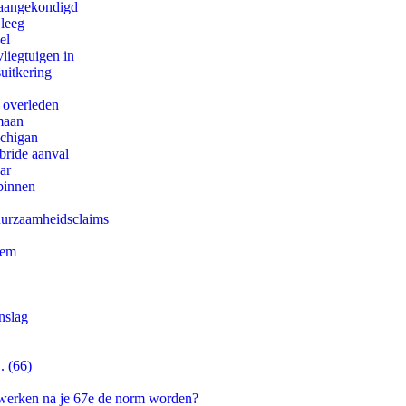
g aangekondigd
 leeg
el
iegtuigen in
uitkering
d overleden
maan
ichigan
bride aanval
ar
binnen
duurzaamheidsclaims
eem
nslag
. (66)
 werken na je 67e de norm worden?