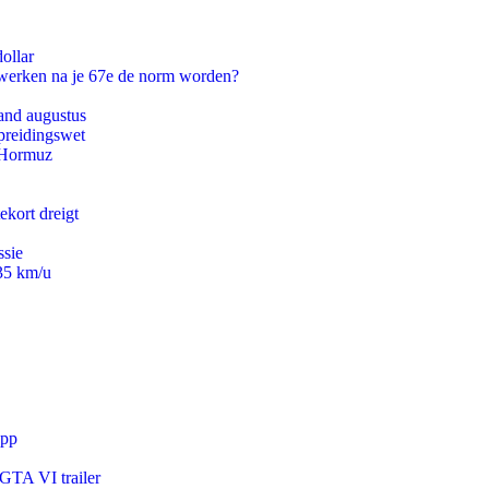
ollar
 werken na je 67e de norm worden?
and augustus
preidingswet
n Hormuz
ekort dreigt
ssie
235 km/u
app
 GTA VI trailer