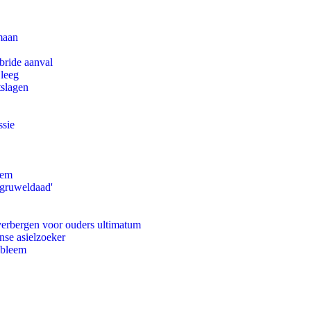
maan
bride aanval
 leeg
tslagen
ssie
eem
'gruweldaad'
 verbergen voor ouders ultimatum
nse asielzoeker
obleem