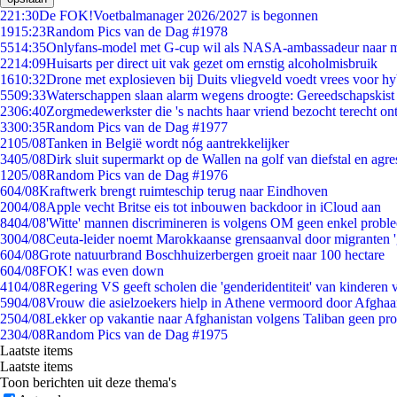
2
21:30
De FOK!Voetbalmanager 2026/2027 is begonnen
19
15:23
Random Pics van de Dag #1978
55
14:35
Onlyfans-model met G-cup wil als NASA-ambassadeur naar 
22
14:09
Huisarts per direct uit vak gezet om ernstig alcoholmisbruik
16
10:32
Drone met explosieven bij Duits vliegveld voedt vrees voor hy
55
09:33
Waterschappen slaan alarm wegens droogte: Gereedschapskist
23
06:40
Zorgmedewerkster die 's nachts haar vriend bezocht terecht on
33
00:35
Random Pics van de Dag #1977
21
05/08
Tanken in België wordt nóg aantrekkelijker
34
05/08
Dirk sluit supermarkt op de Wallen na golf van diefstal en agre
12
05/08
Random Pics van de Dag #1976
6
04/08
Kraftwerk brengt ruimteschip terug naar Eindhoven
20
04/08
Apple vecht Britse eis tot inbouwen backdoor in iCloud aan
84
04/08
'Witte' mannen discrimineren is volgens OM geen enkel probl
30
04/08
Ceuta-leider noemt Marokkaanse grensaanval door migranten 
6
04/08
Grote natuurbrand Boschhuizerbergen groeit naar 100 hectare
6
04/08
FOK! was even down
41
04/08
Regering VS geeft scholen die 'genderidentiteit' van kinderen
59
04/08
Vrouw die asielzoekers hielp in Athene vermoord door Afghaa
25
04/08
Lekker op vakantie naar Afghanistan volgens Taliban geen pr
23
04/08
Random Pics van de Dag #1975
Laatste items
Laatste items
Toon berichten uit deze thema's