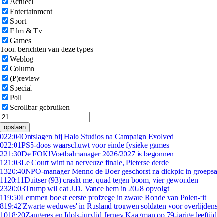
Actueel
Entertainment
Sport
Film & Tv
Games
Toon berichten van deze types
Weblog
Column
(P)review
Special
Poll
Scrollbar gebruiken
opslaan
0
22:04
Ontslagen bij Halo Studios na Campaign Evolved
0
22:01
PS5-doos waarschuwt voor einde fysieke games
2
21:30
De FOK!Voetbalmanager 2026/2027 is begonnen
1
21:03
Le Court wint na nerveuze finale, Pieterse derde
13
20:40
NPO-manager Menno de Boer geschorst na dickpic in groeps
11
20:11
Duitser (93) crasht met quad tegen boom, vier gewonden
23
20:03
Trump wil dat J.D. Vance hem in 2028 opvolgt
1
19:50
Lemmen boekt eerste profzege in zware Ronde van Polen-rit
8
19:42
'Zwarte weduwes' in Rusland trouwen soldaten voor overlijdens
10
18:20
Zangeres en Idols-jurylid Jerney Kaagman op 79-jarige leeftij