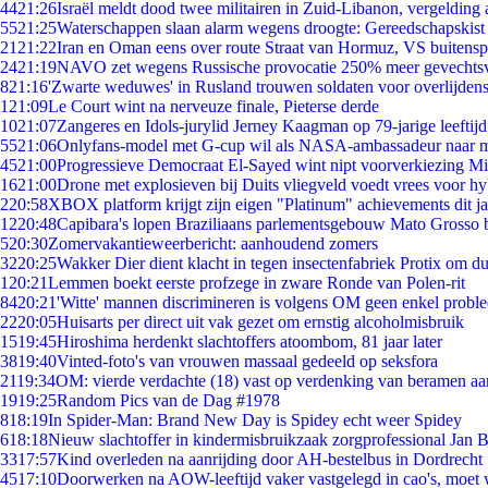
44
21:26
Israël meldt dood twee militairen in Zuid-Libanon, vergeldin
55
21:25
Waterschappen slaan alarm wegens droogte: Gereedschapskist
21
21:22
Iran en Oman eens over route Straat van Hormuz, VS buitensp
24
21:19
NAVO zet wegens Russische provocatie 250% meer gevechtsvl
8
21:16
'Zwarte weduwes' in Rusland trouwen soldaten voor overlijdens
1
21:09
Le Court wint na nerveuze finale, Pieterse derde
10
21:07
Zangeres en Idols-jurylid Jerney Kaagman op 79-jarige leeftij
55
21:06
Onlyfans-model met G-cup wil als NASA-ambassadeur naar 
45
21:00
Progressieve Democraat El-Sayed wint nipt voorverkiezing M
16
21:00
Drone met explosieven bij Duits vliegveld voedt vrees voor hy
2
20:58
XBOX platform krijgt zijn eigen "Platinum" achievements dit ja
12
20:48
Capibara's lopen Braziliaans parlementsgebouw Mato Grosso 
5
20:30
Zomervakantieweerbericht: aanhoudend zomers
32
20:25
Wakker Dier dient klacht in tegen insectenfabriek Protix om 
1
20:21
Lemmen boekt eerste profzege in zware Ronde van Polen-rit
84
20:21
'Witte' mannen discrimineren is volgens OM geen enkel probl
22
20:05
Huisarts per direct uit vak gezet om ernstig alcoholmisbruik
15
19:45
Hiroshima herdenkt slachtoffers atoombom, 81 jaar later
38
19:40
Vinted-foto's van vrouwen massaal gedeeld op seksfora
21
19:34
OM: vierde verdachte (18) vast op verdenking van beramen aa
19
19:25
Random Pics van de Dag #1978
8
18:19
In Spider-Man: Brand New Day is Spidey echt weer Spidey
6
18:18
Nieuw slachtoffer in kindermisbruikzaak zorgprofessional Jan B
33
17:57
Kind overleden na aanrijding door AH-bestelbus in Dordrecht
45
17:10
Doorwerken na AOW-leeftijd vaker vastgelegd in cao's, moet