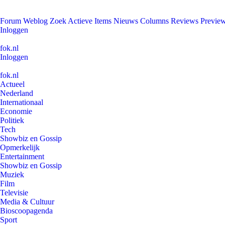
Forum
Weblog
Zoek
Actieve Items
Nieuws
Columns
Reviews
Previe
Inloggen
fok.nl
Inloggen
fok.nl
Actueel
Nederland
Internationaal
Economie
Politiek
Tech
Showbiz en Gossip
Opmerkelijk
Entertainment
Showbiz en Gossip
Muziek
Film
Televisie
Media & Cultuur
Bioscoopagenda
Sport