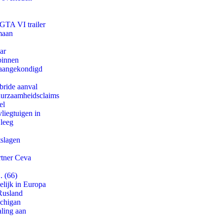
 GTA VI trailer
maan
ar
binnen
g aangekondigd
bride aanval
duurzaamheidsclaims
el
iegtuigen in
 leeg
tslagen
rtner Ceva
. (66)
lijk in Europa
Rusland
ichigan
aling aan