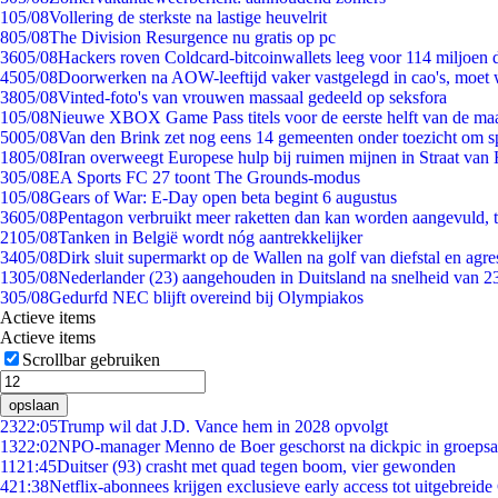
1
05/08
Vollering de sterkste na lastige heuvelrit
8
05/08
The Division Resurgence nu gratis op pc
36
05/08
Hackers roven Coldcard-bitcoinwallets leeg voor 114 miljoen d
45
05/08
Doorwerken na AOW-leeftijd vaker vastgelegd in cao's, moet
38
05/08
Vinted-foto's van vrouwen massaal gedeeld op seksfora
1
05/08
Nieuwe XBOX Game Pass titels voor de eerste helft van de ma
50
05/08
Van den Brink zet nog eens 14 gemeenten onder toezicht om s
18
05/08
Iran overweegt Europese hulp bij ruimen mijnen in Straat va
3
05/08
EA Sports FC 27 toont The Grounds-modus
1
05/08
Gears of War: E-Day open beta begint 6 augustus
36
05/08
Pentagon verbruikt meer raketten dan kan worden aangevuld, t
21
05/08
Tanken in België wordt nóg aantrekkelijker
34
05/08
Dirk sluit supermarkt op de Wallen na golf van diefstal en agre
13
05/08
Nederlander (23) aangehouden in Duitsland na snelheid van 
3
05/08
Gedurfd NEC blijft overeind bij Olympiakos
Actieve items
Actieve items
Scrollbar gebruiken
opslaan
23
22:05
Trump wil dat J.D. Vance hem in 2028 opvolgt
13
22:02
NPO-manager Menno de Boer geschorst na dickpic in groeps
11
21:45
Duitser (93) crasht met quad tegen boom, vier gewonden
4
21:38
Netflix-abonnees krijgen exclusieve early access tot uitgebreide