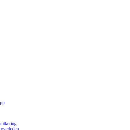
app
uitkering
d overleden