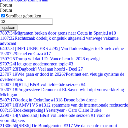
Forum
Forum
Scrollbar gebruiken
opslaan
78
07:34
Migranten breken door grens naar Ceuta in Spanje,l #10
11
07:32
Rechtszaak dodelijk ongeluk uitgesteld vanwege vakantie
advocaat
64
07:31
[INFLUENCERS #295] Van flodderslinger tot Shrek-crème
192
07:29
Israel en Gaza #17
15
07:25
Trump wil dat J.D. Vance hem in 2028 opvolgt
97
07:24
Het grote goedemorgen topic #3
262
07:23
[Dagboek] Veel aan hoofd - Deel 27
237
07:19
Wie gaan er dood in 2026?Post met een vleugje cynisme de
overledenen.
150
07:18
[RTL] B&B vol liefde 6de seizoen #4
102
07:18
Progressieve Democraat El-Sayed wint nipt voorverkiezing
Michigan
54
07:17
Oorlog in Oekraïne #1318 Drone baby drone
229
07:16
[AMV] VS #1312 spammers van de internationale rechtsorde
6
07:15
[Boekbespreking] Yesteryear - Caro Claire Burke
229
07:14
[Videoland] B&B vol liefde 6de seizoen #1 voor de
vooruitkijkers
213
06:56
[SBS6] De Bondgenoten #317 We dansen de macaroni