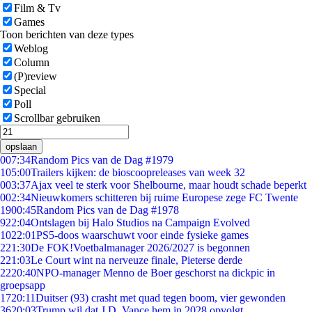
Film & Tv
Games
Toon berichten van deze types
Weblog
Column
(P)review
Special
Poll
Scrollbar gebruiken
opslaan
0
07:34
Random Pics van de Dag #1979
1
05:00
Trailers kijken: de bioscoopreleases van week 32
0
03:37
Ajax veel te sterk voor Shelbourne, maar houdt schade beperkt
0
02:34
Nieuwkomers schitteren bij ruime Europese zege FC Twente
19
00:45
Random Pics van de Dag #1978
9
22:04
Ontslagen bij Halo Studios na Campaign Evolved
10
22:01
PS5-doos waarschuwt voor einde fysieke games
2
21:30
De FOK!Voetbalmanager 2026/2027 is begonnen
2
21:03
Le Court wint na nerveuze finale, Pieterse derde
22
20:40
NPO-manager Menno de Boer geschorst na dickpic in
groepsapp
17
20:11
Duitser (93) crasht met quad tegen boom, vier gewonden
36
20:03
Trump wil dat J.D. Vance hem in 2028 opvolgt