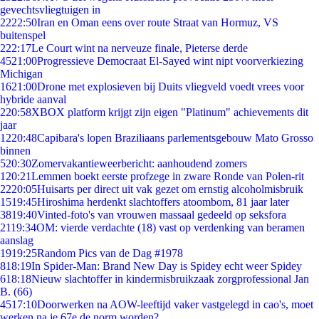
gevechtsvliegtuigen in
22
22:50
Iran en Oman eens over route Straat van Hormuz, VS
buitenspel
2
22:17
Le Court wint na nerveuze finale, Pieterse derde
45
21:00
Progressieve Democraat El-Sayed wint nipt voorverkiezing
Michigan
16
21:00
Drone met explosieven bij Duits vliegveld voedt vrees voor
hybride aanval
2
20:58
XBOX platform krijgt zijn eigen "Platinum" achievements dit
jaar
12
20:48
Capibara's lopen Braziliaans parlementsgebouw Mato Grosso
binnen
5
20:30
Zomervakantieweerbericht: aanhoudend zomers
1
20:21
Lemmen boekt eerste profzege in zware Ronde van Polen-rit
22
20:05
Huisarts per direct uit vak gezet om ernstig alcoholmisbruik
15
19:45
Hiroshima herdenkt slachtoffers atoombom, 81 jaar later
38
19:40
Vinted-foto's van vrouwen massaal gedeeld op seksfora
21
19:34
OM: vierde verdachte (18) vast op verdenking van beramen
aanslag
19
19:25
Random Pics van de Dag #1978
8
18:19
In Spider-Man: Brand New Day is Spidey echt weer Spidey
6
18:18
Nieuw slachtoffer in kindermisbruikzaak zorgprofessional Jan
B. (66)
45
17:10
Doorwerken na AOW-leeftijd vaker vastgelegd in cao's, moet
werken na je 67e de norm worden?