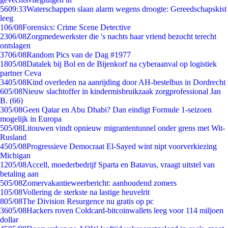
56
09:33
Waterschappen slaan alarm wegens droogte: Gereedschapskist
leeg
1
06/08
Forensics: Crime Scene Detective
23
06/08
Zorgmedewerkster die 's nachts haar vriend bezocht terecht
ontslagen
37
06/08
Random Pics van de Dag #1977
18
05/08
Datalek bij Bol en de Bijenkorf na cyberaanval op logistiek
partner Ceva
34
05/08
Kind overleden na aanrijding door AH-bestelbus in Dordrecht
6
05/08
Nieuw slachtoffer in kindermisbruikzaak zorgprofessional Jan
B. (66)
3
05/08
Geen Qatar en Abu Dhabi? Dan eindigt Formule 1-seizoen
mogelijk in Europa
5
05/08
Litouwen vindt opnieuw migrantentunnel onder grens met Wit-
Rusland
45
05/08
Progressieve Democraat El-Sayed wint nipt voorverkiezing
Michigan
12
05/08
Accell, moederbedrijf Sparta en Batavus, vraagt uitstel van
betaling aan
5
05/08
Zomervakantieweerbericht: aanhoudend zomers
1
05/08
Vollering de sterkste na lastige heuvelrit
8
05/08
The Division Resurgence nu gratis op pc
36
05/08
Hackers roven Coldcard-bitcoinwallets leeg voor 114 miljoen
dollar