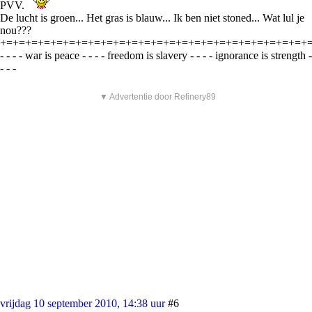
PVV.
De lucht is groen... Het gras is blauw... Ik ben niet stoned... Wat lul je
nou???
+=+=+=+=+=+=+=+=+=+=+=+=+=+=+=+=+=+=+=+=+=+=+=+=+
- - - - war is peace - - - - freedom is slavery - - - - ignorance is strength -
- - -
▼ Advertentie door Refinery89
vrijdag 10 september 2010, 14:38 uur
#6