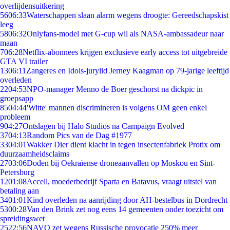
overlijdensuitkering
56
06:33
Waterschappen slaan alarm wegens droogte: Gereedschapskist
leeg
58
06:32
Onlyfans-model met G-cup wil als NASA-ambassadeur naar
maan
7
06:28
Netflix-abonnees krijgen exclusieve early access tot uitgebreide
GTA VI trailer
13
06:11
Zangeres en Idols-jurylid Jerney Kaagman op 79-jarige leeftijd
overleden
22
04:53
NPO-manager Menno de Boer geschorst na dickpic in
groepsapp
85
04:44
'Witte' mannen discrimineren is volgens OM geen enkel
probleem
9
04:27
Ontslagen bij Halo Studios na Campaign Evolved
37
04:13
Random Pics van de Dag #1977
33
04:01
Wakker Dier dient klacht in tegen insectenfabriek Protix om
duurzaamheidsclaims
27
03:06
Doden bij Oekraïense droneaanvallen op Moskou en Sint-
Petersburg
12
01:08
Accell, moederbedrijf Sparta en Batavus, vraagt uitstel van
betaling aan
34
01:01
Kind overleden na aanrijding door AH-bestelbus in Dordrecht
53
00:28
Van den Brink zet nog eens 14 gemeenten onder toezicht om
spreidingswet
25
22:56
NAVO zet wegens Russische provocatie 250% meer