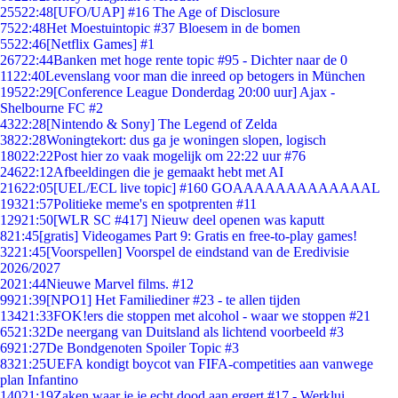
255
22:48
[UFO/UAP] #16 The Age of Disclosure
75
22:48
Het Moestuintopic #37 Bloesem in de bomen
55
22:46
[Netflix Games] #1
267
22:44
Banken met hoge rente topic #95 - Dichter naar de 0
11
22:40
Levenslang voor man die inreed op betogers in München
195
22:29
[Conference League Donderdag 20:00 uur] Ajax -
Shelbourne FC #2
43
22:28
[Nintendo & Sony] The Legend of Zelda
38
22:28
Woningtekort: dus ga je woningen slopen, logisch
180
22:22
Post hier zo vaak mogelijk om 22:22 uur #76
246
22:12
Afbeeldingen die je gemaakt hebt met AI
216
22:05
[UEL/ECL live topic] #160 GOAAAAAAAAAAAAAL
193
21:57
Politieke meme's en spotprenten #11
129
21:50
[WLR SC #417] Nieuw deel openen was kaputt
8
21:45
[gratis] Videogames Part 9: Gratis en free-to-play games!
32
21:45
[Voorspellen] Voorspel de eindstand van de Eredivisie
2026/2027
20
21:44
Nieuwe Marvel films. #12
99
21:39
[NPO1] Het Familiediner #23 - te allen tijden
134
21:33
FOK!ers die stoppen met alcohol - waar we stoppen #21
65
21:32
De neergang van Duitsland als lichtend voorbeeld #3
69
21:27
De Bondgenoten Spoiler Topic #3
83
21:25
UEFA kondigt boycot van FIFA-competities aan vanwege
plan Infantino
140
21:19
Zaken waar je je echt dood aan ergert #17 - Werklui