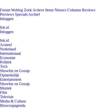
Forum
Weblog
Zoek
Actieve Items
Nieuws
Columns
Reviews
Previews
Specials
Archief
Inloggen
fok.nl
Inloggen
fok.nl
Actueel
Nederland
Internationaal
Economie
Politiek
Tech
Showbiz en Gossip
Opmerkelijk
Entertainment
Showbiz en Gossip
Muziek
Film
Televisie
Media & Cultuur
Bioscoopagenda