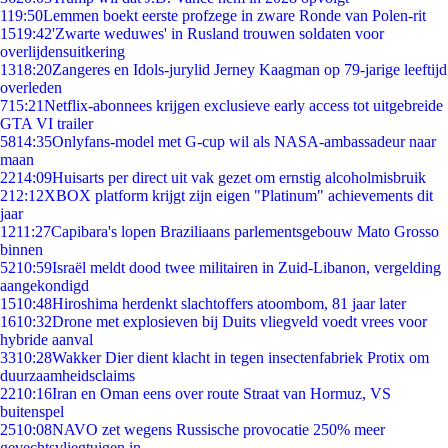
1
19:50
Lemmen boekt eerste profzege in zware Ronde van Polen-rit
15
19:42
'Zwarte weduwes' in Rusland trouwen soldaten voor
overlijdensuitkering
13
18:20
Zangeres en Idols-jurylid Jerney Kaagman op 79-jarige leeftijd
overleden
7
15:21
Netflix-abonnees krijgen exclusieve early access tot uitgebreide
GTA VI trailer
58
14:35
Onlyfans-model met G-cup wil als NASA-ambassadeur naar
maan
22
14:09
Huisarts per direct uit vak gezet om ernstig alcoholmisbruik
2
12:12
XBOX platform krijgt zijn eigen "Platinum" achievements dit
jaar
12
11:27
Capibara's lopen Braziliaans parlementsgebouw Mato Grosso
binnen
52
10:59
Israël meldt dood twee militairen in Zuid-Libanon, vergelding
aangekondigd
15
10:48
Hiroshima herdenkt slachtoffers atoombom, 81 jaar later
16
10:32
Drone met explosieven bij Duits vliegveld voedt vrees voor
hybride aanval
33
10:28
Wakker Dier dient klacht in tegen insectenfabriek Protix om
duurzaamheidsclaims
22
10:16
Iran en Oman eens over route Straat van Hormuz, VS
buitenspel
25
10:08
NAVO zet wegens Russische provocatie 250% meer
gevechtsvliegtuigen in