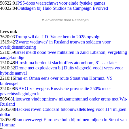
505
22:01
PS5-doos waarschuwt voor einde fysieke games
400
22:04
Ontslagen bij Halo Studios na Campaign Evolved
▼ Advertentie door Refinery89
Lees ook
36
20:03
Trump wil dat J.D. Vance hem in 2028 opvolgt
15
19:42
'Zwarte weduwes' in Rusland trouwen soldaten voor
overlijdensuitkering
52
10:59
Israël meldt dood twee militairen in Zuid-Libanon, vergelding
aangekondigd
15
10:48
Hiroshima herdenkt slachtoffers atoombom, 81 jaar later
16
10:32
Drone met explosieven bij Duits vliegveld voedt vrees voor
hybride aanval
22
10:16
Iran en Oman eens over route Straat van Hormuz, VS
buitenspel
25
10:08
NAVO zet wegens Russische provocatie 250% meer
gevechtsvliegtuigen in
5
05/08
Litouwen vindt opnieuw migrantentunnel onder grens met Wit-
Rusland
36
05/08
Hackers roven Coldcard-bitcoinwallets leeg voor 114 miljoen
dollar
18
05/08
Iran overweegt Europese hulp bij ruimen mijnen in Straat van
Hormuz