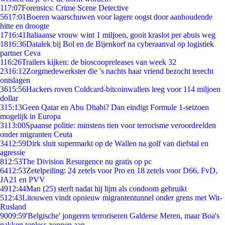
1
17:07
Forensics: Crime Scene Detective
56
17:01
Boeren waarschuwen voor lagere oogst door aanhoudende
hitte en droogte
17
16:41
Italiaanse vrouw wint 1 miljoen, gooit kraslot per abuis weg
18
16:36
Datalek bij Bol en de Bijenkorf na cyberaanval op logistiek
partner Ceva
1
16:26
Trailers kijken: de bioscoopreleases van week 32
23
16:12
Zorgmedewerkster die 's nachts haar vriend bezocht terecht
ontslagen
36
15:56
Hackers roven Coldcard-bitcoinwallets leeg voor 114 miljoen
dollar
3
15:13
Geen Qatar en Abu Dhabi? Dan eindigt Formule 1-seizoen
mogelijk in Europa
31
13:00
Spaanse politie: minstens tien voor terrorisme veroordeelden
onder migranten Ceuta
34
12:59
Dirk sluit supermarkt op de Wallen na golf van diefstal en
agressie
8
12:53
The Division Resurgence nu gratis op pc
64
12:53
Zetelpeiling: 24 zetels voor Pro en 18 zetels voor D66, FvD,
JA21 en PVV
49
12:44
Man (25) sterft nadat hij lijm als condoom gebruikt
5
12:43
Litouwen vindt opnieuw migrantentunnel onder grens met Wit-
Rusland
90
09:59
'Belgische' jongeren terroriseren Galderse Meren, maar Boa's
pakken topless zonnen aan