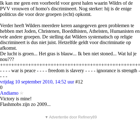
Ik kan me geen een voorbeeld voor geest halen waarin Wildrs of de
PVV vrouwen of homo's discrimineert. Nog sterker: hij is de enige
politicus die voor deze groepen (echt) opkomt.
Verder heeft Wilders meerdere keren aangegeven geen problemen te
hebben met Joden, Christenen, Boeddhisten, Atheïsten, Humanisten en
vele andere groepen. De stelling dat Wilders systematisch op religie
discrimineert is dus niet juist. Hetzelfde geldt voor discriminatie op
afkomst.
De lucht is groen... Het gras is blauw... Ik ben niet stoned... Wat lul je
nou???
+=+=+=+=+=+=+=+=+=+=+=+=+=+=+=+=+=+=+=+=+=+=+=+=+
- - - - war is peace - - - - freedom is slavery - - - - ignorance is strength -
- - -
vrijdag 10 september 2010, 14:52 uur
#12
0
Andiamo
Victory is mine!
Flashmobs zijn zo 2009...
▼ Advertentie door Refinery89