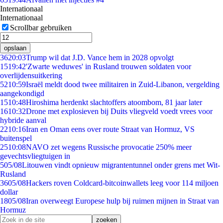
Internationaal
Internationaal
Scrollbar gebruiken
opslaan
36
20:03
Trump wil dat J.D. Vance hem in 2028 opvolgt
15
19:42
'Zwarte weduwes' in Rusland trouwen soldaten voor
overlijdensuitkering
52
10:59
Israël meldt dood twee militairen in Zuid-Libanon, vergelding
aangekondigd
15
10:48
Hiroshima herdenkt slachtoffers atoombom, 81 jaar later
16
10:32
Drone met explosieven bij Duits vliegveld voedt vrees voor
hybride aanval
22
10:16
Iran en Oman eens over route Straat van Hormuz, VS
buitenspel
25
10:08
NAVO zet wegens Russische provocatie 250% meer
gevechtsvliegtuigen in
5
05/08
Litouwen vindt opnieuw migrantentunnel onder grens met Wit-
Rusland
36
05/08
Hackers roven Coldcard-bitcoinwallets leeg voor 114 miljoen
dollar
18
05/08
Iran overweegt Europese hulp bij ruimen mijnen in Straat van
Hormuz