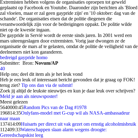
Extremisten hebben volgens de organisaties oproepen tot geweld
geplaatst op Facebook en Youtube. Daaronder zijn berichten als 'Bloed
zal vloeien, maar er zal geen gaypride zijn' en '10 oktober: dag van de
schande'. De organisaties eisen dat de politie diegenen die
verantwoordelijk zijn voor de bedreigingen oppakt. De politie wilde
niet op de kwestie ingaan.
De gaypride in Servië wordt de eerste sinds jaren. In 2001 werd een
mars uiteengeslagen door extremisten. Vorig jaar dwongen ze de
organisatie de mars af te gelasten, omdat de politie de veiligheid van de
deelnemers niet kon garanderen.
bedreigd
gaypride
homo
Submitter:
Bron:
Novum/AP
40
Help ons; deel dit item als je het leuk vond
Heb je een leuk of interessant bericht gevonden dat je graag op FOK!
terug ziet?
Tip ons dan via de submit!
Zoek jij altijd de leukste nieuwtjes en kun je daar leuk over schrijven?
Meld je aan als nieuwsposter!
Meest gelezen
56400
00:45
Random Pics van de Dag #1978
1968
14:35
Onlyfans-model met G-cup wil als NASA-ambassadeur
naar maan
1374
14:09
Huisarts per direct uit vak gezet om ernstig alcoholmisbruik
1124
09:33
Waterschappen slaan alarm wegens droogte:
Gereedschapskist leeg