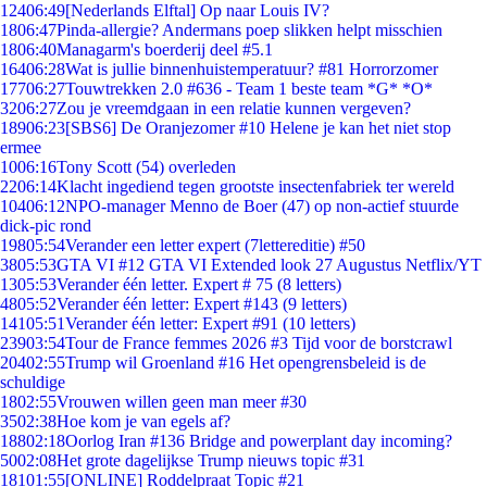
124
06:49
[Nederlands Elftal] Op naar Louis IV?
18
06:47
Pinda-allergie? Andermans poep slikken helpt misschien
18
06:40
Managarm's boerderij deel #5.1
164
06:28
Wat is jullie binnenhuistemperatuur? #81 Horrorzomer
177
06:27
Touwtrekken 2.0 #636 - Team 1 beste team *G* *O*
32
06:27
Zou je vreemdgaan in een relatie kunnen vergeven?
189
06:23
[SBS6] De Oranjezomer #10 Helene je kan het niet stop
ermee
10
06:16
Tony Scott (54) overleden
22
06:14
Klacht ingediend tegen grootste insectenfabriek ter wereld
104
06:12
NPO-manager Menno de Boer (47) op non-actief stuurde
dick-pic rond
198
05:54
Verander een letter expert (7lettereditie) #50
38
05:53
GTA VI #12 GTA VI Extended look 27 Augustus Netflix/YT
13
05:53
Verander één letter. Expert # 75 (8 letters)
48
05:52
Verander één letter: Expert #143 (9 letters)
141
05:51
Verander één letter: Expert #91 (10 letters)
239
03:54
Tour de France femmes 2026 #3 Tijd voor de borstcrawl
204
02:55
Trump wil Groenland #16 Het opengrensbeleid is de
schuldige
18
02:55
Vrouwen willen geen man meer #30
35
02:38
Hoe kom je van egels af?
188
02:18
Oorlog Iran #136 Bridge and powerplant day incoming?
50
02:08
Het grote dagelijkse Trump nieuws topic #31
181
01:55
[ONLINE] Roddelpraat Topic #21