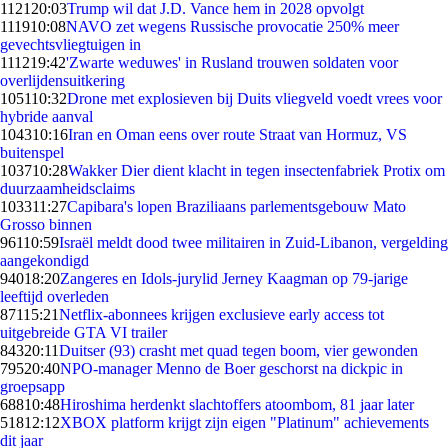
1121
20:03
Trump wil dat J.D. Vance hem in 2028 opvolgt
1119
10:08
NAVO zet wegens Russische provocatie 250% meer
gevechtsvliegtuigen in
1112
19:42
'Zwarte weduwes' in Rusland trouwen soldaten voor
overlijdensuitkering
1051
10:32
Drone met explosieven bij Duits vliegveld voedt vrees voor
hybride aanval
1043
10:16
Iran en Oman eens over route Straat van Hormuz, VS
buitenspel
1037
10:28
Wakker Dier dient klacht in tegen insectenfabriek Protix om
duurzaamheidsclaims
1033
11:27
Capibara's lopen Braziliaans parlementsgebouw Mato
Grosso binnen
961
10:59
Israël meldt dood twee militairen in Zuid-Libanon, vergelding
aangekondigd
940
18:20
Zangeres en Idols-jurylid Jerney Kaagman op 79-jarige
leeftijd overleden
871
15:21
Netflix-abonnees krijgen exclusieve early access tot
uitgebreide GTA VI trailer
843
20:11
Duitser (93) crasht met quad tegen boom, vier gewonden
795
20:40
NPO-manager Menno de Boer geschorst na dickpic in
groepsapp
688
10:48
Hiroshima herdenkt slachtoffers atoombom, 81 jaar later
518
12:12
XBOX platform krijgt zijn eigen "Platinum" achievements
dit jaar