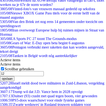
45
05/08
Doorwerken na AOW-leeftijd vaker vastgelegd in cao's, moet
werken na je 67e de norm worden?
38
05/08
Vinted-foto's van vrouwen massaal gedeeld op seksfora
1
05/08
Nieuwe XBOX Game Pass titels voor de eerste helft van de
maand augustus
53
05/08
Van den Brink zet nog eens 14 gemeenten onder toezicht om
spreidingswet
18
05/08
Iran overweegt Europese hulp bij ruimen mijnen in Straat van
Hormuz
3
05/08
EA Sports FC 27 toont The Grounds-modus
1
05/08
Gears of War: E-Day open beta begint 6 augustus
36
05/08
Pentagon verbruikt meer raketten dan kan worden aangevuld,
tekort dreigt
21
05/08
Tanken in België wordt nóg aantrekkelijker
Actieve items
Actieve items
Scrollbar gebruiken
opslaan
52
07:28
Israël meldt dood twee militairen in Zuid-Libanon, vergelding
aangekondigd
36
07:17
Trump wil dat J.D. Vance hem in 2028 opvolgt
17
07:13
Duitser (93) crasht met quad tegen boom, vier gewonden
10
06:59
PS5-doos waarschuwt voor einde fysieke games
15
06:35
'Zwarte weduwes' in Rusland trouwen soldaten voor