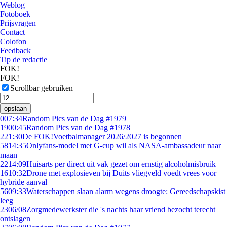
Weblog
Fotoboek
Prijsvragen
Contact
Colofon
Feedback
Tip de redactie
FOK!
FOK!
Scrollbar gebruiken
opslaan
0
07:34
Random Pics van de Dag #1979
19
00:45
Random Pics van de Dag #1978
2
21:30
De FOK!Voetbalmanager 2026/2027 is begonnen
58
14:35
Onlyfans-model met G-cup wil als NASA-ambassadeur naar
maan
22
14:09
Huisarts per direct uit vak gezet om ernstig alcoholmisbruik
16
10:32
Drone met explosieven bij Duits vliegveld voedt vrees voor
hybride aanval
56
09:33
Waterschappen slaan alarm wegens droogte: Gereedschapskist
leeg
23
06/08
Zorgmedewerkster die 's nachts haar vriend bezocht terecht
ontslagen