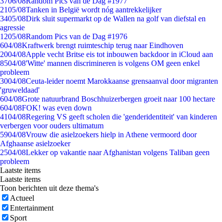
37
06/08
Random Pics van de Dag #1977
21
05/08
Tanken in België wordt nóg aantrekkelijker
34
05/08
Dirk sluit supermarkt op de Wallen na golf van diefstal en
agressie
12
05/08
Random Pics van de Dag #1976
6
04/08
Kraftwerk brengt ruimteschip terug naar Eindhoven
20
04/08
Apple vecht Britse eis tot inbouwen backdoor in iCloud aan
85
04/08
'Witte' mannen discrimineren is volgens OM geen enkel
probleem
30
04/08
Ceuta-leider noemt Marokkaanse grensaanval door migranten
'gruweldaad'
6
04/08
Grote natuurbrand Boschhuizerbergen groeit naar 100 hectare
6
04/08
FOK! was even down
41
04/08
Regering VS geeft scholen die 'genderidentiteit' van kinderen
verbergen voor ouders ultimatum
59
04/08
Vrouw die asielzoekers hielp in Athene vermoord door
Afghaanse asielzoeker
25
04/08
Lekker op vakantie naar Afghanistan volgens Taliban geen
probleem
Laatste items
Laatste items
Toon berichten uit deze thema's
Actueel
Entertainment
Sport