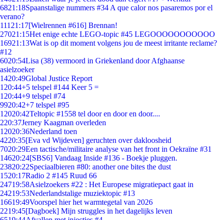
68
21:18
Spaanstalige nummers #34 A que calor nos pasaremos por el
verano?
111
21:17
[Wielrennen #616] Brennan!
270
21:15
Het enige echte LEGO-topic #45 LEGOOOOOOOOOOO
169
21:13
Wat is op dit moment volgens jou de meest irritante reclame?
#12
60
20:54
Lisa (38) vermoord in Griekenland door Afghaanse
asielzoeker
14
20:49
Global Justice Report
1
20:44
+5 telspel #144 Keer 5 =
1
20:44
+9 telspel #74
99
20:42
+7 telspel #95
120
20:42
Teltopic #1558 tel door en door en door....
2
20:37
Jerney Kaagman overleden
120
20:36
Nederland toen
42
20:35
[Eva vd Wijdeven] geruchten over dakloosheid
70
20:29
Een tactische/militaire analyse van het front in Oekraïne #31
146
20:24
[SBS6] Vandaag Inside #136 - Boekje pluggen.
238
20:22
Speciaalbieren #80: another one bites the dust
15
20:17
Radio 2 #145 Ruud 66
247
19:58
Asielzoekers #22 : Het Europese migratiepact gaat in
242
19:53
Nederlandstalige muziektopic #13
166
19:49
Voorspel hier het warmtegetal van 2026
22
19:45
[Dagboek] Mijn struggles in het dagelijks leven
65
19:44
Afvallen met injecties #4