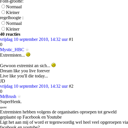
Font-grootte:
Normaal
Kleiner
regelhoogte :
Normaal
Kleiner
40 reacties
vrijdag 10 september 2010, 14:32 uur
#1
0
Mystic_HBC
Extremisten...
Gewoon extremist an sich...
Dream like you live forever
Live like you'll die today...
JD
vrijdag 10 september 2010, 14:32 uur
#2
0
MrBrush
SuperHenk.
quote:
Extremisten hebben volgens de organisaties oproepen tot geweld
geplaatst op Facebook en Youtube
Ligt het aan mij of word er tegenwoordig wel heel veel opgeroepen via
facebook en youtube? ...