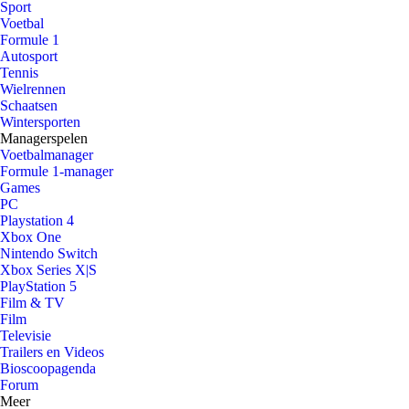
Sport
Voetbal
Formule 1
Autosport
Tennis
Wielrennen
Schaatsen
Wintersporten
Managerspelen
Voetbalmanager
Formule 1-manager
Games
PC
Playstation 4
Xbox One
Nintendo Switch
Xbox Series X|S
PlayStation 5
Film & TV
Film
Televisie
Trailers en Videos
Bioscoopagenda
Forum
Meer