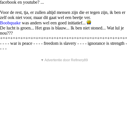
facebook en youtube? ...
Voor de rest, tja, er zullen altijd mensen zijn die er tegen zijn, ik ben er
zelf ook niet voor, maar dit gaat wel een beetje ver.
Boobquake
was anders wel een goed initiatief...
De lucht is groen... Het gras is blauw... Ik ben niet stoned... Wat lul je
nou???
+=+=+=+=+=+=+=+=+=+=+=+=+=+=+=+=+=+=+=+=+=+=+=+=+
- - - - war is peace - - - - freedom is slavery - - - - ignorance is strength -
- - -
▼ Advertentie door Refinery89