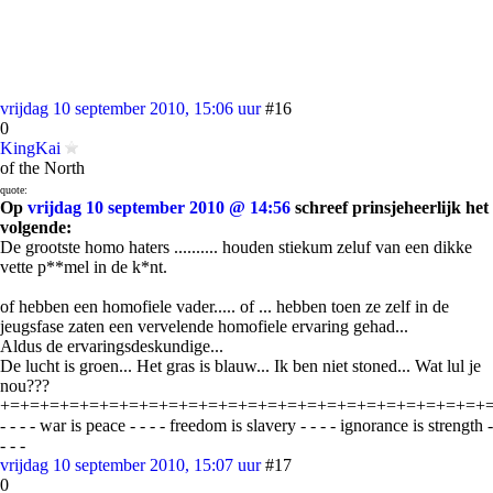
vrijdag 10 september 2010, 15:06 uur
#16
0
KingKai
of the North
quote:
Op
vrijdag 10 september 2010 @ 14:56
schreef prinsjeheerlijk het
volgende:
De grootste homo haters .......... houden stiekum zeluf van een dikke
vette p**mel in de k*nt.
of hebben een homofiele vader..... of ... hebben toen ze zelf in de
jeugsfase zaten een vervelende homofiele ervaring gehad...
Aldus de ervaringsdeskundige...
De lucht is groen... Het gras is blauw... Ik ben niet stoned... Wat lul je
nou???
+=+=+=+=+=+=+=+=+=+=+=+=+=+=+=+=+=+=+=+=+=+=+=+=+
- - - - war is peace - - - - freedom is slavery - - - - ignorance is strength -
- - -
vrijdag 10 september 2010, 15:07 uur
#17
0