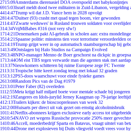
27
15:09
Amsterdams dierenasiel DOA overspoeld met babykonijntjes
69
15:03
Israël meldt dood twee militairen in Zuid-Libanon, vergeldin
44
14:47
Trump wil dat J.D. Vance hem in 2028 opvolgt
28
14:47
Duitser (93) crasht met quad tegen boom, vier gewonden
21
14:43
'Zwarte weduwes' in Rusland trouwen soldaten voor overlijden
3
14:34
VrijMiBabes #316 (not very sfw!)
17
14:21
Denemarken pakt AI-gebruik in scholen aan: extra mondeling
35
14:21
Spaanse politie: minstens tien voor terrorisme veroordeelden 
22
14:19
Trump grijpt weer in op automatisch staatsburgerschap bij geb
14
13:49
Ontslagen bij Halo Studios na Campaign Evolved
29
13:48
NPO-manager Menno de Boer geschorst na dickpic in groeps
17
13:44
OM eist TBS tegen verwarde man die agenten stak met aardap
1
13:37
Nieuwkomers schitteren bij ruime Europese zege FC Twente
21
13:31
Tropische hitte keert zondag terug met lokaal 32 graden
15
13:12
PS5-doos waarschuwt voor einde fysieke games
26
13:08
Random Pics van de Dag #1979
22
13:01
Peter Faber (82) overleden
11
12:55
Meta krijgt half miljard boete voor mentale schade bij jongeren
14
12:19
Zangeres en Idols-jurylid Jerney Kaagman op 79-jarige leeftij
4
12:13
Trailers kijken: de bioscoopreleases van week 32
24
12:00
Huisarts per direct uit vak gezet om ernstig alcoholmisbruik
10
11:41
Netflix-abonnees krijgen exclusieve early access tot uitgebreid
26
10:54
NAVO zet wegens Russische provocatie 250% meer gevechtsvl
14
10:46
Accell, moederbedrijf Sparta en Batavus, vraagt uitstel van bet
19
10:44
Drone met explosieven bij Duits vliegveld voedt vrees voor hy