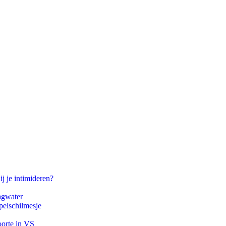
ij je intimideren?
agwater
pelschilmesje
oorte in VS