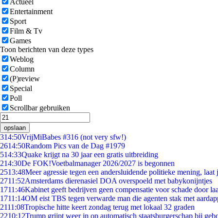
Actueel
Entertainment
Sport
Film & Tv
Games
Toon berichten van deze types
Weblog
Column
(P)review
Special
Poll
Scrollbar gebruiken
opslaan
3
14:50
VrijMiBabes #316 (not very sfw!)
26
14:50
Random Pics van de Dag #1979
5
14:33
Quake krijgt na 30 jaar een gratis uitbreiding
2
14:30
De FOK!Voetbalmanager 2026/2027 is begonnen
25
13:48
Meer agressie tegen een andersluidende politieke mening, laat j
27
11:52
Amsterdams dierenasiel DOA overspoeld met babykonijntjes
17
11:46
Kabinet geeft bedrijven geen compensatie voor schade door la
17
11:14
OM eist TBS tegen verwarde man die agenten stak met aardap
21
11:08
Tropische hitte keert zondag terug met lokaal 32 graden
22
10:12
Trump grijpt weer in op automatisch staatsburgerschap bij geb