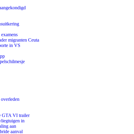
g aangekondigd
suitkering
e examens
onder migranten Ceuta
oorte in VS
app
pelschilmesje
d overleden
e GTA VI trailer
iegtuigen in
aling aan
bride aanval