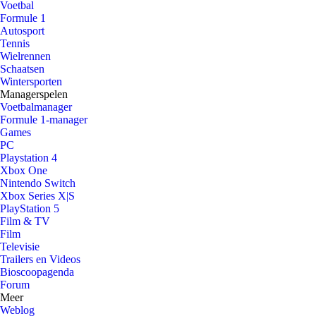
Voetbal
Formule 1
Autosport
Tennis
Wielrennen
Schaatsen
Wintersporten
Managerspelen
Voetbalmanager
Formule 1-manager
Games
PC
Playstation 4
Xbox One
Nintendo Switch
Xbox Series X|S
PlayStation 5
Film & TV
Film
Televisie
Trailers en Videos
Bioscoopagenda
Forum
Meer
Weblog