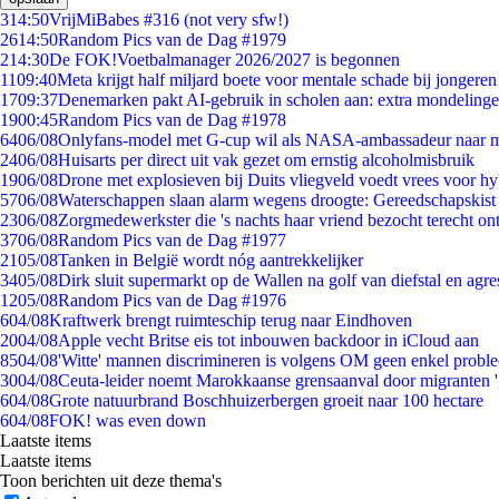
3
14:50
VrijMiBabes #316 (not very sfw!)
26
14:50
Random Pics van de Dag #1979
2
14:30
De FOK!Voetbalmanager 2026/2027 is begonnen
11
09:40
Meta krijgt half miljard boete voor mentale schade bij jongeren
17
09:37
Denemarken pakt AI-gebruik in scholen aan: extra mondeling
19
00:45
Random Pics van de Dag #1978
64
06/08
Onlyfans-model met G-cup wil als NASA-ambassadeur naar 
24
06/08
Huisarts per direct uit vak gezet om ernstig alcoholmisbruik
19
06/08
Drone met explosieven bij Duits vliegveld voedt vrees voor hy
57
06/08
Waterschappen slaan alarm wegens droogte: Gereedschapskist
23
06/08
Zorgmedewerkster die 's nachts haar vriend bezocht terecht on
37
06/08
Random Pics van de Dag #1977
21
05/08
Tanken in België wordt nóg aantrekkelijker
34
05/08
Dirk sluit supermarkt op de Wallen na golf van diefstal en agre
12
05/08
Random Pics van de Dag #1976
6
04/08
Kraftwerk brengt ruimteschip terug naar Eindhoven
20
04/08
Apple vecht Britse eis tot inbouwen backdoor in iCloud aan
85
04/08
'Witte' mannen discrimineren is volgens OM geen enkel probl
30
04/08
Ceuta-leider noemt Marokkaanse grensaanval door migranten 
6
04/08
Grote natuurbrand Boschhuizerbergen groeit naar 100 hectare
6
04/08
FOK! was even down
Laatste items
Laatste items
Toon berichten uit deze thema's