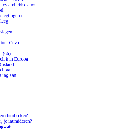
duurzaamheidsclaims
el
iegtuigen in
 leeg
tslagen
rtner Ceva
. (66)
lijk in Europa
Rusland
ichigan
aling aan
pen doorbreken'
ij je intimideren?
agwater