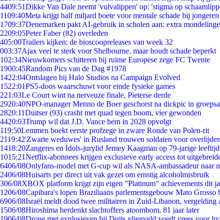
44
09:51
Dikke Van Dale neemt 'vulvalippen' op: 'stigma op schaamlip
11
09:40
Meta krijgt half miljard boete voor mentale schade bij jongeren
17
09:37
Denemarken pakt AI-gebruik in scholen aan: extra mondeling
22
09:05
Peter Faber (82) overleden
4
05:00
Trailers kijken: de bioscoopreleases van week 32
0
03:37
Ajax veel te sterk voor Shelbourne, maar houdt schade beperkt
1
02:34
Nieuwkomers schitteren bij ruime Europese zege FC Twente
19
00:45
Random Pics van de Dag #1978
14
22:04
Ontslagen bij Halo Studios na Campaign Evolved
15
22:01
PS5-doos waarschuwt voor einde fysieke games
2
21:03
Le Court wint na nerveuze finale, Pieterse derde
29
20:40
NPO-manager Menno de Boer geschorst na dickpic in groeps
28
20:11
Duitser (93) crasht met quad tegen boom, vier gewonden
44
20:03
Trump wil dat J.D. Vance hem in 2028 opvolgt
1
19:50
Lemmen boekt eerste profzege in zware Ronde van Polen-rit
21
19:42
'Zwarte weduwes' in Rusland trouwen soldaten voor overlijden
14
18:20
Zangeres en Idols-jurylid Jerney Kaagman op 79-jarige leeftij
10
15:21
Netflix-abonnees krijgen exclusieve early access tot uitgebreid
64
06/08
Onlyfans-model met G-cup wil als NASA-ambassadeur naar 
24
06/08
Huisarts per direct uit vak gezet om ernstig alcoholmisbruik
3
06/08
XBOX platform krijgt zijn eigen "Platinum" achievements dit ja
12
06/08
Capibara's lopen Braziliaans parlementsgebouw Mato Grosso 
69
06/08
Israël meldt dood twee militairen in Zuid-Libanon, vergeldin
15
06/08
Hiroshima herdenkt slachtoffers atoombom, 81 jaar later
19
06/08
Drone met explosieven bij Duits vliegveld voedt vrees voor hy