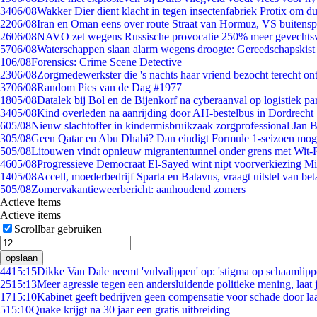
34
06/08
Wakker Dier dient klacht in tegen insectenfabriek Protix om 
22
06/08
Iran en Oman eens over route Straat van Hormuz, VS buitensp
26
06/08
NAVO zet wegens Russische provocatie 250% meer gevechtsvl
57
06/08
Waterschappen slaan alarm wegens droogte: Gereedschapskist
1
06/08
Forensics: Crime Scene Detective
23
06/08
Zorgmedewerkster die 's nachts haar vriend bezocht terecht on
37
06/08
Random Pics van de Dag #1977
18
05/08
Datalek bij Bol en de Bijenkorf na cyberaanval op logistiek pa
34
05/08
Kind overleden na aanrijding door AH-bestelbus in Dordrecht
6
05/08
Nieuw slachtoffer in kindermisbruikzaak zorgprofessional Jan B
3
05/08
Geen Qatar en Abu Dhabi? Dan eindigt Formule 1-seizoen moge
5
05/08
Litouwen vindt opnieuw migrantentunnel onder grens met Wit-
46
05/08
Progressieve Democraat El-Sayed wint nipt voorverkiezing M
14
05/08
Accell, moederbedrijf Sparta en Batavus, vraagt uitstel van bet
5
05/08
Zomervakantieweerbericht: aanhoudend zomers
Actieve items
Actieve items
Scrollbar gebruiken
opslaan
44
15:15
Dikke Van Dale neemt 'vulvalippen' op: 'stigma op schaamlip
25
15:13
Meer agressie tegen een andersluidende politieke mening, laat j
17
15:10
Kabinet geeft bedrijven geen compensatie voor schade door la
5
15:10
Quake krijgt na 30 jaar een gratis uitbreiding