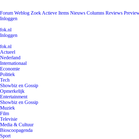
Forum
Weblog
Zoek
Actieve Items
Nieuws
Columns
Reviews
Previe
Inloggen
fok.nl
Inloggen
fok.nl
Actueel
Nederland
Internationaal
Economie
Politiek
Tech
Showbiz en Gossip
Opmerkelijk
Entertainment
Showbiz en Gossip
Muziek
Film
Televisie
Media & Cultuur
Bioscoopagenda
Sport