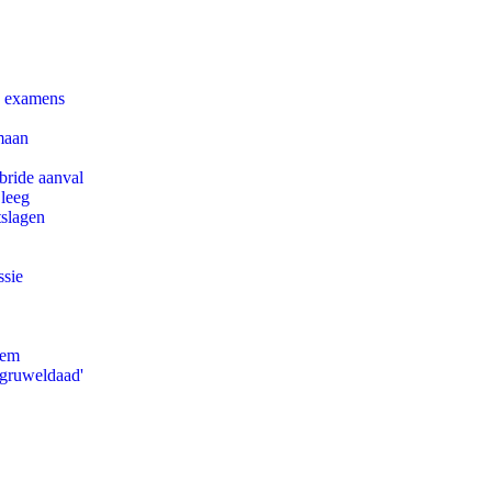
e examens
maan
bride aanval
 leeg
tslagen
ssie
eem
'gruweldaad'