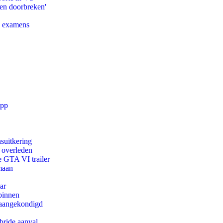
pen doorbreken'
e examens
app
suitkering
d overleden
e GTA VI trailer
maan
ar
binnen
g aangekondigd
bride aanval