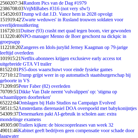
25602
07:34
Random Pics van de Dag #1979
23867
08:03
VrijMiBabes #316 (not very sfw!)
1545
20:03
Trump wil dat J.D. Vance hem in 2028 opvolgt
1519
19:42
'Zwarte weduwes' in Rusland trouwen soldaten voor
overlijdensuitkering
1167
20:11
Duitser (93) crasht met quad tegen boom, vier gewonden
1132
20:40
NPO-manager Menno de Boer geschorst na dickpic in
groepsapp
1122
18:20
Zangeres en Idols-jurylid Jerney Kaagman op 79-jarige
leeftijd overleden
1019
15:21
Netflix-abonnees krijgen exclusieve early access tot
uitgebreide GTA VI trailer
815
22:01
PS5-doos waarschuwt voor einde fysieke games
727
10:12
Trump grijpt weer in op automatisch staatsburgerschap bij
geboorte in VS
712
09:05
Peter Faber (82) overleden
707
09:51
Dikke Van Dale neemt 'vulvalippen' op: 'stigma op
schaamlippen doorbreken'
652
22:04
Ontslagen bij Halo Studios na Campaign Evolved
585
11:52
Amsterdams dierenasiel DOA overspoeld met babykonijntjes
543
09:37
Denemarken pakt AI-gebruik in scholen aan: extra
mondelinge examens
493
05:00
Trailers kijken: de bioscoopreleases van week 32
490
11:46
Kabinet geeft bedrijven geen compensatie voor schade door
laagwater