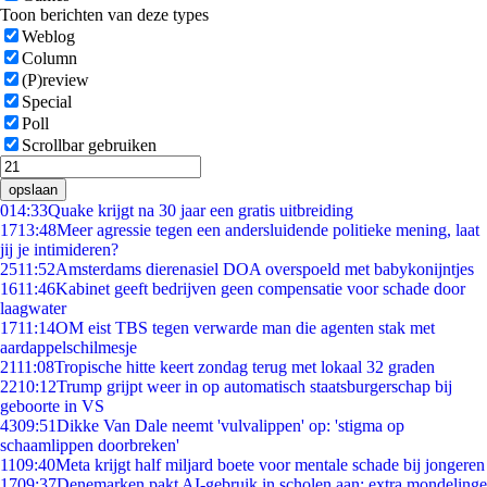
Toon berichten van deze types
Weblog
Column
(P)review
Special
Poll
Scrollbar gebruiken
opslaan
0
14:33
Quake krijgt na 30 jaar een gratis uitbreiding
17
13:48
Meer agressie tegen een andersluidende politieke mening, laat
jij je intimideren?
25
11:52
Amsterdams dierenasiel DOA overspoeld met babykonijntjes
16
11:46
Kabinet geeft bedrijven geen compensatie voor schade door
laagwater
17
11:14
OM eist TBS tegen verwarde man die agenten stak met
aardappelschilmesje
21
11:08
Tropische hitte keert zondag terug met lokaal 32 graden
22
10:12
Trump grijpt weer in op automatisch staatsburgerschap bij
geboorte in VS
43
09:51
Dikke Van Dale neemt 'vulvalippen' op: 'stigma op
schaamlippen doorbreken'
11
09:40
Meta krijgt half miljard boete voor mentale schade bij jongeren
17
09:37
Denemarken pakt AI-gebruik in scholen aan: extra mondelinge