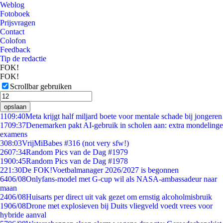
Weblog
Fotoboek
Prijsvragen
Contact
Colofon
Feedback
Tip de redactie
FOK!
FOK!
Scrollbar gebruiken
opslaan
11
09:40
Meta krijgt half miljard boete voor mentale schade bij jongeren
17
09:37
Denemarken pakt AI-gebruik in scholen aan: extra mondelinge
examens
3
08:03
VrijMiBabes #316 (not very sfw!)
26
07:34
Random Pics van de Dag #1979
19
00:45
Random Pics van de Dag #1978
2
21:30
De FOK!Voetbalmanager 2026/2027 is begonnen
64
06/08
Onlyfans-model met G-cup wil als NASA-ambassadeur naar
maan
24
06/08
Huisarts per direct uit vak gezet om ernstig alcoholmisbruik
19
06/08
Drone met explosieven bij Duits vliegveld voedt vrees voor
hybride aanval