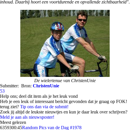
inhoud. Daarbij hoort een voortdurende en opvallende zichtbaarheid"
.
De wielertenue van ChristenUnie
Submitter:
Bron:
ChristenUnie
53
Help ons; deel dit item als je het leuk vond
Heb je een leuk of interessant bericht gevonden dat je graag op FOK!
terug ziet?
Tip ons dan via de submit!
Zoek jij altijd de leukste nieuwtjes en kun je daar leuk over schrijven?
Meld je aan als nieuwsposter!
Meest gelezen
63593
00:45
Random Pics van de Dag #1978