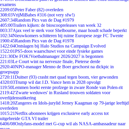
examens
22
09:05
Peter Faber (82) overleden
3
08:03
VrijMiBabes #316 (not very sfw!)
26
07:34
Random Pics van de Dag #1979
4
05:00
Trailers kijken: de bioscoopreleases van week 32
0
03:37
Ajax veel te sterk voor Shelbourne, maar houdt schade beperkt
1
02:34
Nieuwkomers schitteren bij ruime Europese zege FC Twente
19
00:45
Random Pics van de Dag #1978
14
22:04
Ontslagen bij Halo Studios na Campaign Evolved
15
22:01
PS5-doos waarschuwt voor einde fysieke games
2
21:30
De FOK!Voetbalmanager 2026/2027 is begonnen
2
21:03
Le Court wint na nerveuze finale, Pieterse derde
29
20:40
NPO-manager Menno de Boer geschorst na dickpic in
groepsapp
27
20:11
Duitser (93) crasht met quad tegen boom, vier gewonden
43
20:03
Trump wil dat J.D. Vance hem in 2028 opvolgt
1
19:50
Lemmen boekt eerste profzege in zware Ronde van Polen-rit
21
19:42
'Zwarte weduwes' in Rusland trouwen soldaten voor
overlijdensuitkering
14
18:20
Zangeres en Idols-jurylid Jerney Kaagman op 79-jarige leeftijd
overleden
10
15:21
Netflix-abonnees krijgen exclusieve early access tot
uitgebreide GTA VI trailer
64
06/08
Onlyfans-model met G-cup wil als NASA-ambassadeur naar
maan