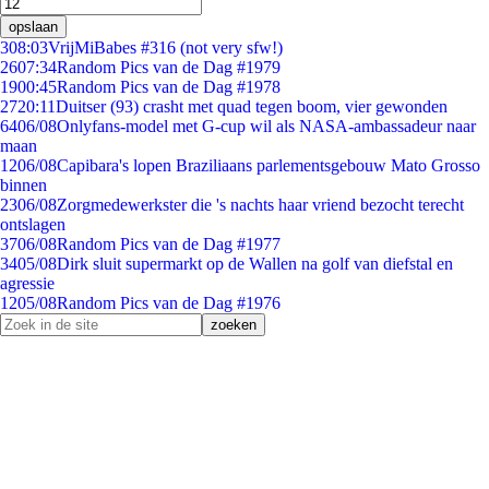
opslaan
3
08:03
VrijMiBabes #316 (not very sfw!)
26
07:34
Random Pics van de Dag #1979
19
00:45
Random Pics van de Dag #1978
27
20:11
Duitser (93) crasht met quad tegen boom, vier gewonden
64
06/08
Onlyfans-model met G-cup wil als NASA-ambassadeur naar
maan
12
06/08
Capibara's lopen Braziliaans parlementsgebouw Mato Grosso
binnen
23
06/08
Zorgmedewerkster die 's nachts haar vriend bezocht terecht
ontslagen
37
06/08
Random Pics van de Dag #1977
34
05/08
Dirk sluit supermarkt op de Wallen na golf van diefstal en
agressie
12
05/08
Random Pics van de Dag #1976