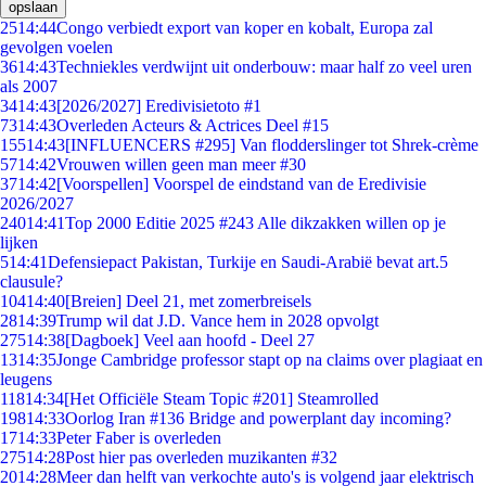
opslaan
25
14:44
Congo verbiedt export van koper en kobalt, Europa zal
gevolgen voelen
36
14:43
Techniekles verdwijnt uit onderbouw: maar half zo veel uren
als 2007
34
14:43
[2026/2027] Eredivisietoto #1
73
14:43
Overleden Acteurs & Actrices Deel #15
155
14:43
[INFLUENCERS #295] Van flodderslinger tot Shrek-crème
57
14:42
Vrouwen willen geen man meer #30
37
14:42
[Voorspellen] Voorspel de eindstand van de Eredivisie
2026/2027
240
14:41
Top 2000 Editie 2025 #243 Alle dikzakken willen op je
lijken
5
14:41
Defensiepact Pakistan, Turkije en Saudi-Arabië bevat art.5
clausule?
104
14:40
[Breien] Deel 21, met zomerbreisels
28
14:39
Trump wil dat J.D. Vance hem in 2028 opvolgt
275
14:38
[Dagboek] Veel aan hoofd - Deel 27
13
14:35
Jonge Cambridge professor stapt op na claims over plagiaat en
leugens
118
14:34
[Het Officiële Steam Topic #201] Steamrolled
198
14:33
Oorlog Iran #136 Bridge and powerplant day incoming?
17
14:33
Peter Faber is overleden
275
14:28
Post hier pas overleden muzikanten #32
20
14:28
Meer dan helft van verkochte auto's is volgend jaar elektrisch