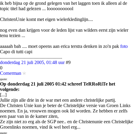
ik heb bijna op de grond gelegen van het laggen toen ik alleen al de
topic titel had gelezen ... looooooooool
ChristenUnie komt met eigen wielerkledinglijn....
nog even dan krijgen voor de leden lijst van wilders eerst zijn wieler
tenu tezien ...
aaaaah bah .... moet opeens aan erica terstra denken in zo'n pak
foto
Capo di tutti capi
....................................................
donderdag 21 juli 2005, 01:48 uur
#9
0
Cornerman
quote:
Op donderdag 21 juli 2005 01:42 schreef TeRRoRiTe het
volgende:
[...]
Jullie zijn alle drie in de war met een andere christelijke partij.
De Christen Unie kun je beter de Christelijke versie van Groen Links
noemen. En ja, vrouwen mogen ook lid worden. Ze hebben er zelfs
een paar van in de kamer ziten,
Ze zijn niet zo erg als de SGP nee.. en de Christenunie een Christelijke
Groenlinks noemen, vind ik wel heel erg...
quote: