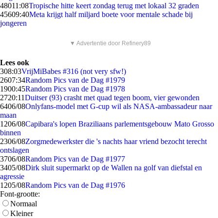
480
11:08
Tropische hitte keert zondag terug met lokaal 32 graden
456
09:40
Meta krijgt half miljard boete voor mentale schade bij
jongeren
▼ Advertentie door Refinery89
Lees ook
3
08:03
VrijMiBabes #316 (not very sfw!)
26
07:34
Random Pics van de Dag #1979
19
00:45
Random Pics van de Dag #1978
27
20:11
Duitser (93) crasht met quad tegen boom, vier gewonden
64
06/08
Onlyfans-model met G-cup wil als NASA-ambassadeur naar
maan
12
06/08
Capibara's lopen Braziliaans parlementsgebouw Mato Grosso
binnen
23
06/08
Zorgmedewerkster die 's nachts haar vriend bezocht terecht
ontslagen
37
06/08
Random Pics van de Dag #1977
34
05/08
Dirk sluit supermarkt op de Wallen na golf van diefstal en
agressie
12
05/08
Random Pics van de Dag #1976
Font-grootte:
Normaal
Kleiner