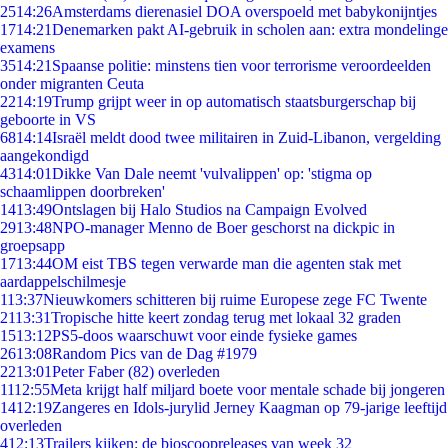
25
14:26
Amsterdams dierenasiel DOA overspoeld met babykonijntjes
17
14:21
Denemarken pakt AI-gebruik in scholen aan: extra mondelinge
examens
35
14:21
Spaanse politie: minstens tien voor terrorisme veroordeelden
onder migranten Ceuta
22
14:19
Trump grijpt weer in op automatisch staatsburgerschap bij
geboorte in VS
68
14:14
Israël meldt dood twee militairen in Zuid-Libanon, vergelding
aangekondigd
43
14:01
Dikke Van Dale neemt 'vulvalippen' op: 'stigma op
schaamlippen doorbreken'
14
13:49
Ontslagen bij Halo Studios na Campaign Evolved
29
13:48
NPO-manager Menno de Boer geschorst na dickpic in
groepsapp
17
13:44
OM eist TBS tegen verwarde man die agenten stak met
aardappelschilmesje
1
13:37
Nieuwkomers schitteren bij ruime Europese zege FC Twente
21
13:31
Tropische hitte keert zondag terug met lokaal 32 graden
15
13:12
PS5-doos waarschuwt voor einde fysieke games
26
13:08
Random Pics van de Dag #1979
22
13:01
Peter Faber (82) overleden
11
12:55
Meta krijgt half miljard boete voor mentale schade bij jongeren
14
12:19
Zangeres en Idols-jurylid Jerney Kaagman op 79-jarige leeftijd
overleden
4
12:13
Trailers kijken: de bioscoopreleases van week 32