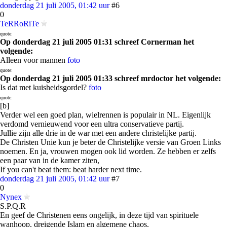
donderdag 21 juli 2005, 01:42 uur
#6
0
TeRRoRiTe
quote:
Op donderdag 21 juli 2005 01:31 schreef Cornerman het
volgende:
Alleen voor mannen
foto
quote:
Op donderdag 21 juli 2005 01:33 schreef mrdoctor het volgende:
Is dat met kuisheidsgordel?
foto
quote:
[b]
Verder wel een goed plan, wielrennen is populair in NL. Eigenlijk
verdomd vernieuwend voor een ultra conservatieve partij.
Jullie zijn alle drie in de war met een andere christelijke partij.
De Christen Unie kun je beter de Christelijke versie van Groen Links
noemen. En ja, vrouwen mogen ook lid worden. Ze hebben er zelfs
een paar van in de kamer ziten,
If you can't beat them: beat harder next time.
donderdag 21 juli 2005, 01:42 uur
#7
0
Nynex
S.P.Q.R
En geef de Christenen eens ongelijk, in deze tijd van spirituele
wanhoop, dreigende Islam en algemene chaos.