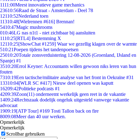
11
11:00
Meest innovatieve game mechanics
236
10:56
Raad de Straat - Amsterdam - Deel 78
121
10:52
Nederland toen
113
10:48
[Wielrennen #616] Brennan!
54
10:47
Magic mushrooms
0
10:46
LG nas n1t1 - niet zichtbaar bij aansluiten
11
10:25
[RTL4] Bestemming X
121
10:25
[ShowChat #1259] Waar we gezellig klagen over de warmte
5
10:21
Poepen tijdens het tandenpoetsen
250
10:20
Totale zonsverduistering 12-08-2026 (Groenland, IJsland en
Spanje) #1
35
10:20
Errol Keyner: Accountants willen gewoon niks leren van hun
fouten
73
10:19
Een tactische/militaire analyse van het front in Oekraïne #31
133
10:04
[WLR SC #417] Nieuw deel openen was kaputt
162
09:42
Politieke podcasts #1
42
09:39
Zoon(11) onderneemt werkelijk geen reet in de vakantie
14
09:24
Rechtszaak dodelijk ongeluk uitgesteld vanwege vakantie
advocaat
19
09:19
[ATP Tour] #169 Tosti Tallon back on fire
80
09:08
Meer dan 40 uur werken.
Opmerkelijk
Opmerkelijk
Scrollbar gebruiken