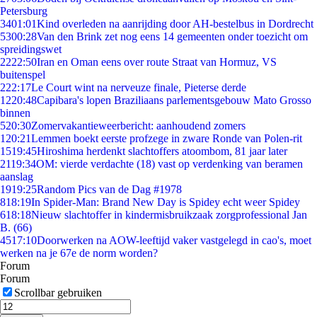
Petersburg
34
01:01
Kind overleden na aanrijding door AH-bestelbus in Dordrecht
53
00:28
Van den Brink zet nog eens 14 gemeenten onder toezicht om
spreidingswet
22
22:50
Iran en Oman eens over route Straat van Hormuz, VS
buitenspel
2
22:17
Le Court wint na nerveuze finale, Pieterse derde
12
20:48
Capibara's lopen Braziliaans parlementsgebouw Mato Grosso
binnen
5
20:30
Zomervakantieweerbericht: aanhoudend zomers
1
20:21
Lemmen boekt eerste profzege in zware Ronde van Polen-rit
15
19:45
Hiroshima herdenkt slachtoffers atoombom, 81 jaar later
21
19:34
OM: vierde verdachte (18) vast op verdenking van beramen
aanslag
19
19:25
Random Pics van de Dag #1978
8
18:19
In Spider-Man: Brand New Day is Spidey echt weer Spidey
6
18:18
Nieuw slachtoffer in kindermisbruikzaak zorgprofessional Jan
B. (66)
45
17:10
Doorwerken na AOW-leeftijd vaker vastgelegd in cao's, moet
werken na je 67e de norm worden?
Forum
Forum
Scrollbar gebruiken