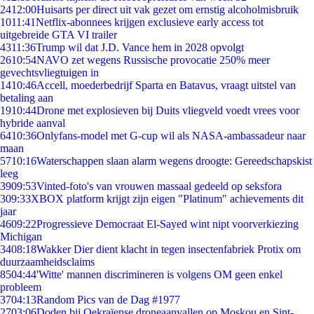
24
12:00
Huisarts per direct uit vak gezet om ernstig alcoholmisbruik
10
11:41
Netflix-abonnees krijgen exclusieve early access tot
uitgebreide GTA VI trailer
43
11:36
Trump wil dat J.D. Vance hem in 2028 opvolgt
26
10:54
NAVO zet wegens Russische provocatie 250% meer
gevechtsvliegtuigen in
14
10:46
Accell, moederbedrijf Sparta en Batavus, vraagt uitstel van
betaling aan
19
10:44
Drone met explosieven bij Duits vliegveld voedt vrees voor
hybride aanval
64
10:36
Onlyfans-model met G-cup wil als NASA-ambassadeur naar
maan
57
10:16
Waterschappen slaan alarm wegens droogte: Gereedschapskist
leeg
39
09:53
Vinted-foto's van vrouwen massaal gedeeld op seksfora
3
09:33
XBOX platform krijgt zijn eigen "Platinum" achievements dit
jaar
46
09:22
Progressieve Democraat El-Sayed wint nipt voorverkiezing
Michigan
34
08:18
Wakker Dier dient klacht in tegen insectenfabriek Protix om
duurzaamheidsclaims
85
04:44
'Witte' mannen discrimineren is volgens OM geen enkel
probleem
37
04:13
Random Pics van de Dag #1977
27
03:06
Doden bij Oekraïense droneaanvallen op Moskou en Sint-