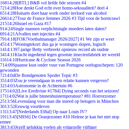
168
14:28
[RTL] B&B vol liefde 6de seizoen #4
72
14:28
Hoe denkt God echt over homo-seksualiteit? deel 4
65
14:28
Huisarts doet haar werk onder invloed van alcohol
266
14:27
Tour de France femmes 2026 #3 Tijd voor de borstcrawl
215
14:26
Israel en Gaza #17
9
14:24
Single mannen verplichtsingle moeders laten daten?
69
14:21
Afvallen met injecties #4
79
14:18
[FOK!Voetbalmanager 2026/2027] #1 We zijn er weer
45
14:17
Woningtekort: dus ga je woningen slopen, logisch
14
14:13
97-jarige Betty verbreekt opnieuw record als oudste
34
14:11
Klacht ingediend tegen grootste insectenfabriek ter wereld
116
14:10
Hurricane & Cyclone Season 2026
7
14:09
Spaanse kust onder vuur van Portugese oorlogsschepen: 120
gewonden
72
14:04
De Bondgenoten Spoiler Topic #3
35
14:03
Zou je vreemdgaan in een relatie kunnen vergeven?
32
14:03
Astronomie in de Achtertuin #6
175
14:02
[Live Eredivisie #1784] Dying seconds van het seizoen!
171
14:02
Wat is jullie binnenhuistemperatuur? #81 Horrorzomer
25
13:56
Levenslang voor man die inreed op betogers in München
30
13:52
Eeuwig voortleven
131
13:47
[Nederlands Elftal] Op naar Louis IV?
191
13:45
[SBS6] De Oranjezomer #10 Helene je kan het niet stop
ermee
38
13:43
Jezelf gelukkig voelen als vrijgezelle vijftiger