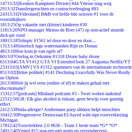
147
13:32
[Keuken Kampioen Divisie] #44 Vitesse mag weg
29
13:32
Transfergeruchten en contractverlenging #83
243
13:31
[Videoland] B&B vol liefde 6de seizoen #1 voor de
vooruitkijkers
18
13:25
Op vakantie met (kleine) kinderen #30
118
13:20
NPO-manager Menno de Boer (47) op non-actief stuurde
dick-pic rond
189
13:18
Teltopic #1561 tel door en door en door....
13
13:14
Historisch lage waterstanden Rijn en Donau
48
13:10
Hoe kom je van egels af?
60
13:07
Oorlog in Oekraïne #1318 Drone baby drone
63
13:04
GTA VI #12 GTA VI Extended look 27 Augustus Netflix/YT
233
13:03
[AMV] VS #1312 spammers van de internationale rechtsorde
85
13:02
[Britse politiek] #141 Declining Gracefully Was Never Really
an Option
26
13:00
Heb jij wel eens (online of irl) te maken gehad met
discriminatie?
153
12:57
[podcasts] Misdaad podcasts #3 - Twee weken taakstraf
225
12:56
GR: Elk glas alcohol is riskant, geen bewijs voor gunstig
effect
24
12:53
Pinda-allergie? Andermans poep slikken helpt misschien
104
12:50
Progressieve Democraat El-Sayed wint nipt voorverkiezing
Michigan
178
12:42
Touwtrekken 2.0 #636 - Team 1 beste team *G* *O*
249
12:40
Vinted #15 nog-net-niet gratis en verzendgezeur