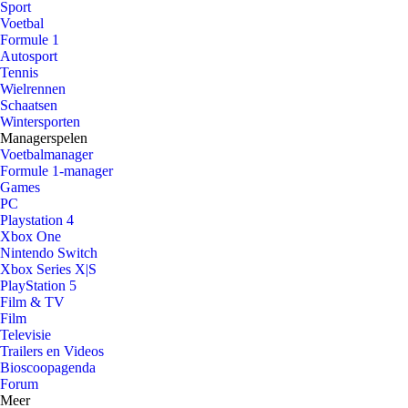
Sport
Voetbal
Formule 1
Autosport
Tennis
Wielrennen
Schaatsen
Wintersporten
Managerspelen
Voetbalmanager
Formule 1-manager
Games
PC
Playstation 4
Xbox One
Nintendo Switch
Xbox Series X|S
PlayStation 5
Film & TV
Film
Televisie
Trailers en Videos
Bioscoopagenda
Forum
Meer