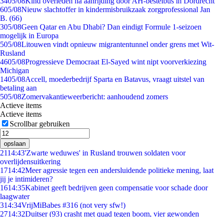
34
05/08
Kind overleden na aanrijding door AH-bestelbus in Dordrecht
6
05/08
Nieuw slachtoffer in kindermisbruikzaak zorgprofessional Jan
B. (66)
3
05/08
Geen Qatar en Abu Dhabi? Dan eindigt Formule 1-seizoen
mogelijk in Europa
5
05/08
Litouwen vindt opnieuw migrantentunnel onder grens met Wit-
Rusland
46
05/08
Progressieve Democraat El-Sayed wint nipt voorverkiezing
Michigan
14
05/08
Accell, moederbedrijf Sparta en Batavus, vraagt uitstel van
betaling aan
5
05/08
Zomervakantieweerbericht: aanhoudend zomers
Actieve items
Actieve items
Scrollbar gebruiken
opslaan
21
14:43
'Zwarte weduwes' in Rusland trouwen soldaten voor
overlijdensuitkering
17
14:42
Meer agressie tegen een andersluidende politieke mening, laat
jij je intimideren?
16
14:35
Kabinet geeft bedrijven geen compensatie voor schade door
laagwater
3
14:34
VrijMiBabes #316 (not very sfw!)
27
14:32
Duitser (93) crasht met quad tegen boom, vier gewonden