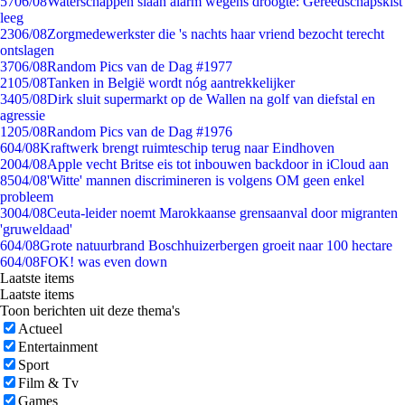
57
06/08
Waterschappen slaan alarm wegens droogte: Gereedschapskist
leeg
23
06/08
Zorgmedewerkster die 's nachts haar vriend bezocht terecht
ontslagen
37
06/08
Random Pics van de Dag #1977
21
05/08
Tanken in België wordt nóg aantrekkelijker
34
05/08
Dirk sluit supermarkt op de Wallen na golf van diefstal en
agressie
12
05/08
Random Pics van de Dag #1976
6
04/08
Kraftwerk brengt ruimteschip terug naar Eindhoven
20
04/08
Apple vecht Britse eis tot inbouwen backdoor in iCloud aan
85
04/08
'Witte' mannen discrimineren is volgens OM geen enkel
probleem
30
04/08
Ceuta-leider noemt Marokkaanse grensaanval door migranten
'gruweldaad'
6
04/08
Grote natuurbrand Boschhuizerbergen groeit naar 100 hectare
6
04/08
FOK! was even down
Laatste items
Laatste items
Toon berichten uit deze thema's
Actueel
Entertainment
Sport
Film & Tv
Games