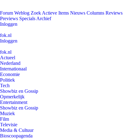
Forum
Weblog
Zoek
Actieve Items
Nieuws
Columns
Reviews
Previews
Specials
Archief
Inloggen
fok.nl
Inloggen
fok.nl
Actueel
Nederland
Internationaal
Economie
Politiek
Tech
Showbiz en Gossip
Opmerkelijk
Entertainment
Showbiz en Gossip
Muziek
Film
Televisie
Media & Cultuur
Bioscoopagenda