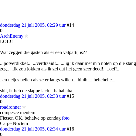
donderdag 21 juli 2005, 02:29 uur
#14
0
ArchEnemy
LOL!!
Wat zeggen die gasten als er een valpartij is??
...potverdikke!... ...verdraaid!... ...lig ik daar met m'n noten op die stang
zeg.. ...ik zou jokken als ik zei dat het geen zeer deed!.. ..oef!..
..en netjes bellen als ze er langs willen... hihihi... hehehehe...
shit, ik heb de slappe lach... hahahaha...
donderdag 21 juli 2005, 02:33 uur
#15
0
roadronner
compesce mentem
Fietsen OK. behalve op zondag
foto
Carpe Noctem
donderdag 21 juli 2005, 02:34 uur
#16
0