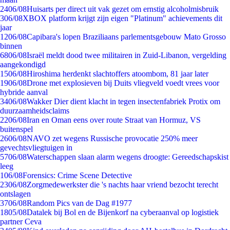
24
06/08
Huisarts per direct uit vak gezet om ernstig alcoholmisbruik
3
06/08
XBOX platform krijgt zijn eigen "Platinum" achievements dit
jaar
12
06/08
Capibara's lopen Braziliaans parlementsgebouw Mato Grosso
binnen
68
06/08
Israël meldt dood twee militairen in Zuid-Libanon, vergelding
aangekondigd
15
06/08
Hiroshima herdenkt slachtoffers atoombom, 81 jaar later
19
06/08
Drone met explosieven bij Duits vliegveld voedt vrees voor
hybride aanval
34
06/08
Wakker Dier dient klacht in tegen insectenfabriek Protix om
duurzaamheidsclaims
22
06/08
Iran en Oman eens over route Straat van Hormuz, VS
buitenspel
26
06/08
NAVO zet wegens Russische provocatie 250% meer
gevechtsvliegtuigen in
57
06/08
Waterschappen slaan alarm wegens droogte: Gereedschapskist
leeg
1
06/08
Forensics: Crime Scene Detective
23
06/08
Zorgmedewerkster die 's nachts haar vriend bezocht terecht
ontslagen
37
06/08
Random Pics van de Dag #1977
18
05/08
Datalek bij Bol en de Bijenkorf na cyberaanval op logistiek
partner Ceva