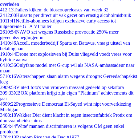
overleden
4
12:13
Trailers kijken: de bioscoopreleases van week 32
24
12:00
Huisarts per direct uit vak gezet om ernstig alcoholmisbruik
10
11:41
Netflix-abonnees krijgen exclusieve early access tot
uitgebreide GTA VI trailer
26
10:54
NAVO zet wegens Russische provocatie 250% meer
gevechtsvliegtuigen in
14
10:46
Accell, moederbedrijf Sparta en Batavus, vraagt uitstel van
betaling aan
19
10:44
Drone met explosieven bij Duits vliegveld voedt vrees voor
hybride aanval
64
10:36
Onlyfans-model met G-cup wil als NASA-ambassadeur naar
maan
57
10:16
Waterschappen slaan alarm wegens droogte: Gereedschapskist
leeg
39
09:53
Vinted-foto's van vrouwen massaal gedeeld op seksfora
3
09:33
XBOX platform krijgt zijn eigen "Platinum" achievements dit
jaar
46
09:22
Progressieve Democraat El-Sayed wint nipt voorverkiezing
Michigan
34
08:18
Wakker Dier dient klacht in tegen insectenfabriek Protix om
duurzaamheidsclaims
85
04:44
'Witte' mannen discrimineren is volgens OM geen enkel
probleem
37
04:13
Random Pics van de Dag #1977