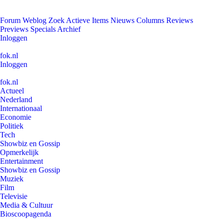
Forum
Weblog
Zoek
Actieve Items
Nieuws
Columns
Reviews
Previews
Specials
Archief
Inloggen
fok.nl
Inloggen
fok.nl
Actueel
Nederland
Internationaal
Economie
Politiek
Tech
Showbiz en Gossip
Opmerkelijk
Entertainment
Showbiz en Gossip
Muziek
Film
Televisie
Media & Cultuur
Bioscoopagenda