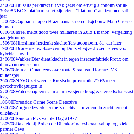
24
06/08
Huisarts per direct uit vak gezet om ernstig alcoholmisbruik
3
06/08
XBOX platform krijgt zijn eigen "Platinum" achievements dit
jaar
12
06/08
Capibara's lopen Braziliaans parlementsgebouw Mato Grosso
binnen
68
06/08
Israël meldt dood twee militairen in Zuid-Libanon, vergelding
aangekondigd
15
06/08
Hiroshima herdenkt slachtoffers atoombom, 81 jaar later
19
06/08
Drone met explosieven bij Duits vliegveld voedt vrees voor
hybride aanval
34
06/08
Wakker Dier dient klacht in tegen insectenfabriek Protix om
duurzaamheidsclaims
22
06/08
Iran en Oman eens over route Straat van Hormuz, VS
buitenspel
26
06/08
NAVO zet wegens Russische provocatie 250% meer
gevechtsvliegtuigen in
57
06/08
Waterschappen slaan alarm wegens droogte: Gereedschapskist
leeg
1
06/08
Forensics: Crime Scene Detective
23
06/08
Zorgmedewerkster die 's nachts haar vriend bezocht terecht
ontslagen
37
06/08
Random Pics van de Dag #1977
18
05/08
Datalek bij Bol en de Bijenkorf na cyberaanval op logistiek
partner Ceva