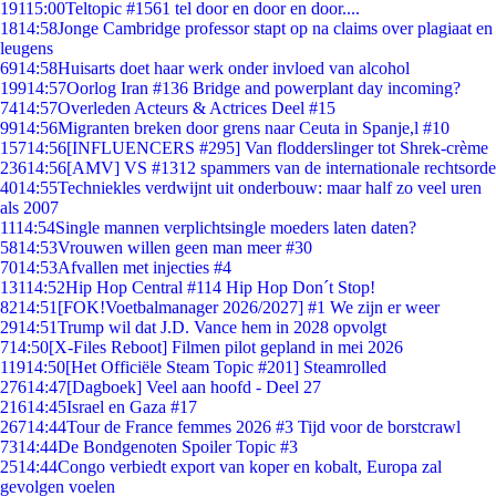
191
15:00
Teltopic #1561 tel door en door en door....
18
14:58
Jonge Cambridge professor stapt op na claims over plagiaat en
leugens
69
14:58
Huisarts doet haar werk onder invloed van alcohol
199
14:57
Oorlog Iran #136 Bridge and powerplant day incoming?
74
14:57
Overleden Acteurs & Actrices Deel #15
99
14:56
Migranten breken door grens naar Ceuta in Spanje,l #10
157
14:56
[INFLUENCERS #295] Van flodderslinger tot Shrek-crème
236
14:56
[AMV] VS #1312 spammers van de internationale rechtsorde
40
14:55
Techniekles verdwijnt uit onderbouw: maar half zo veel uren
als 2007
11
14:54
Single mannen verplichtsingle moeders laten daten?
58
14:53
Vrouwen willen geen man meer #30
70
14:53
Afvallen met injecties #4
131
14:52
Hip Hop Central #114 Hip Hop Don´t Stop!
82
14:51
[FOK!Voetbalmanager 2026/2027] #1 We zijn er weer
29
14:51
Trump wil dat J.D. Vance hem in 2028 opvolgt
7
14:50
[X-Files Reboot] Filmen pilot gepland in mei 2026
119
14:50
[Het Officiële Steam Topic #201] Steamrolled
276
14:47
[Dagboek] Veel aan hoofd - Deel 27
216
14:45
Israel en Gaza #17
267
14:44
Tour de France femmes 2026 #3 Tijd voor de borstcrawl
73
14:44
De Bondgenoten Spoiler Topic #3
25
14:44
Congo verbiedt export van koper en kobalt, Europa zal
gevolgen voelen