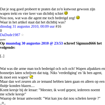
Dat je nog goed probeert te praten dat zo'n kutwout gewoon zijn
wapen trekt en vier keer van dichtbij schiet
Nou nou, wat was die agent me toch bedreigd zeg!
Waar in het artikel staat dat het dichtbij was?
dinsdag 31 augustus 2010, 00:09 uur
#16
0
DaDude1987
quote:
Op
maandag 30 augustus 2010 @ 23:53
schreef Sigmund666 het
volgende:
[..]
Wat was die arme man toch bedreigd och och och! Wapen afpakken en
bonnetjes laten schrijven dat tuig. Niks 'verdediging' en 'ik ben agent,
ik moet een wapen'
Maar dan wel zeuren als ze iemand hebben laten gaan en alleen op een
fluitje konden blazen....
Komt keesje bij de leraar: "Meester, ik word gepest, iedereen noemt
me schele keesje"
Waarop de leraar antwoordt: "Wat kan jou dat nou schelen keesje ?"
_o_