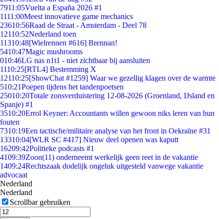
79
11:05
Vuelta a España 2026 #1
11
11:00
Meest innovatieve game mechanics
236
10:56
Raad de Straat - Amsterdam - Deel 78
121
10:52
Nederland toen
113
10:48
[Wielrennen #616] Brennan!
54
10:47
Magic mushrooms
0
10:46
LG nas n1t1 - niet zichtbaar bij aansluiten
11
10:25
[RTL4] Bestemming X
121
10:25
[ShowChat #1259] Waar we gezellig klagen over de warmte
5
10:21
Poepen tijdens het tandenpoetsen
250
10:20
Totale zonsverduistering 12-08-2026 (Groenland, IJsland en
Spanje) #1
35
10:20
Errol Keyner: Accountants willen gewoon niks leren van hun
fouten
73
10:19
Een tactische/militaire analyse van het front in Oekraïne #31
133
10:04
[WLR SC #417] Nieuw deel openen was kaputt
162
09:42
Politieke podcasts #1
41
09:39
Zoon(11) onderneemt werkelijk geen reet in de vakantie
14
09:24
Rechtszaak dodelijk ongeluk uitgesteld vanwege vakantie
advocaat
Nederland
Nederland
Scrollbar gebruiken