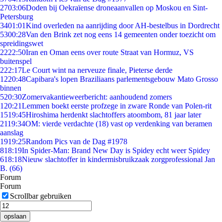
27
03:06
Doden bij Oekraïense droneaanvallen op Moskou en Sint-
Petersburg
34
01:01
Kind overleden na aanrijding door AH-bestelbus in Dordrecht
53
00:28
Van den Brink zet nog eens 14 gemeenten onder toezicht om
spreidingswet
22
22:50
Iran en Oman eens over route Straat van Hormuz, VS
buitenspel
2
22:17
Le Court wint na nerveuze finale, Pieterse derde
12
20:48
Capibara's lopen Braziliaans parlementsgebouw Mato Grosso
binnen
5
20:30
Zomervakantieweerbericht: aanhoudend zomers
1
20:21
Lemmen boekt eerste profzege in zware Ronde van Polen-rit
15
19:45
Hiroshima herdenkt slachtoffers atoombom, 81 jaar later
21
19:34
OM: vierde verdachte (18) vast op verdenking van beramen
aanslag
19
19:25
Random Pics van de Dag #1978
8
18:19
In Spider-Man: Brand New Day is Spidey echt weer Spidey
6
18:18
Nieuw slachtoffer in kindermisbruikzaak zorgprofessional Jan
B. (66)
Forum
Forum
Scrollbar gebruiken
opslaan