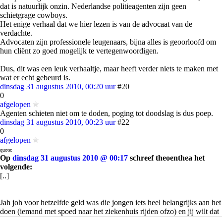
dat is natuurlijk onzin. Nederlandse politieagenten zijn geen
schietgrage cowboys.
Het enige verhaal dat we hier lezen is van de advocaat van de
verdachte.
Advocaten zijn professionele leugenaars, bijna alles is geoorloofd om
hun cliënt zo goed mogelijk te vertegenwoordigen.
Dus, dit was een leuk verhaaltje, maar heeft verder niets te maken met
wat er echt gebeurd is.
dinsdag 31 augustus 2010, 00:20 uur
#20
0
afgelopen
Agenten schieten niet om te doden, poging tot doodslag is dus poep.
dinsdag 31 augustus 2010, 00:23 uur
#22
0
afgelopen
quote:
Op
dinsdag 31 augustus 2010 @ 00:17
schreef theoenthea het
volgende:
[..]
Jah joh voor hetzelfde geld was die jongen iets heel belangrijks aan het
doen (iemand met spoed naar het ziekenhuis rijden ofzo) en jij wilt dat
agenten maar gewoon mensen de doodstraf gaan geven.