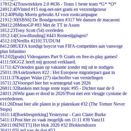
178
12:42
Touwtrekken 2.0 #636 - Team 1 beste team *G* *O*
249
12:40
Vinted #15 nog-net-niet gratis en verzendgezeur
3
12:40
Philip Morris gebruikt AI voor rookcampagne
219
12:30
[SBS6] De Bondgenoten #317 We dansen de macaroni
284
12:28
MotoGP #93 Met de TT in Assen
18
12:23
Tony Scott (54) overleden
18
12:14
[Crowdfunding] #443 Rentestijgingen?
45
12:10
[Netflix #210] TUDUM
84
12:08
UEFA kondigt boycot van FIFA-competities aan vanwege
plan Infantino
9
12:02
[gratis] Videogames Part 9: Gratis en free-to-play games!
41
11:50
GGZ heeft mij gezond verklaard.
117
11:42
Vrienden gaan op vakantie zonder mij uit te nodigen
250
11:39
Asielzoekers #22 : Het Europese migratiepact gaat in
111
11:37
Kapper Walat (27) slachtoffer van vernielingen
167
11:32
Voorspel hier het warmtegetal van 2026
268
11:32
Banken met hoge rente topic #95 - Dichter naar de 0
240
11:26
Wie gaan er dood in 2026?Post met een vleugje cynisme de
overledenen.
6
11:26
Draai hier alle platen in je platenkast #32 (The Torture Never
Stops)
16
11:14
[Boekbespreking] Yesteryear - Caro Claire Burke
54
11:11
Post hier zo vaak mogelijk om 11:11 #39 Vanz11
266
11:06
[NET5] Het blok 2026 #32 Blokkendozen
264
11:05
Lied van de dag #52