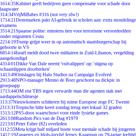
16
14:35
Kabinet geeft bedrijven geen compensatie voor schade door
laagwater
3
14:34
VrijMiBabes #316 (not very sfw!)
17
14:21
Denemarken pakt AI-gebruik in scholen aan: extra mondelinge
examens
35
14:21
Spaanse politie: minstens tien voor terrorisme veroordeelden
onder migranten Ceuta
22
14:19
Trump grijpt weer in op automatisch staatsburgerschap bij
geboorte in VS
68
14:14
Israël meldt dood twee militairen in Zuid-Libanon, vergelding
aangekondigd
43
14:01
Dikke Van Dale neemt 'vulvalippen' op: 'stigma op
schaamlippen doorbreken'
14
13:49
Ontslagen bij Halo Studios na Campaign Evolved
29
13:48
NPO-manager Menno de Boer geschorst na dickpic in
groepsapp
17
13:44
OM eist TBS tegen verwarde man die agenten stak met
aardappelschilmesje
1
13:37
Nieuwkomers schitteren bij ruime Europese zege FC Twente
21
13:31
Tropische hitte keert zondag terug met lokaal 32 graden
15
13:12
PS5-doos waarschuwt voor einde fysieke games
26
13:08
Random Pics van de Dag #1979
22
13:01
Peter Faber (82) overleden
11
12:55
Meta krijgt half miljard boete voor mentale schade bij jongeren
14
12:19
Zangeres en Idols-jurylid Jerney Kaagman op 79-jarige leeftijd