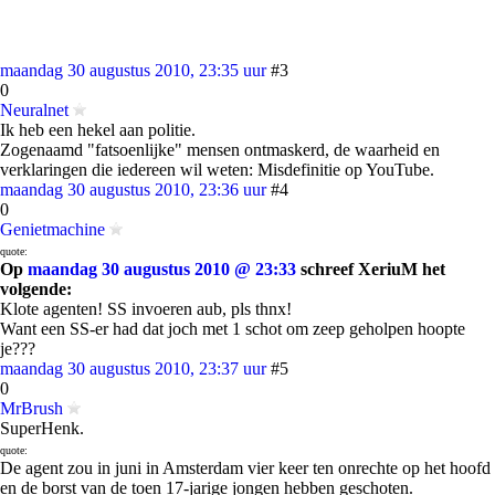
maandag 30 augustus 2010, 23:35 uur
#3
0
Neuralnet
Ik heb een hekel aan politie.
Zogenaamd "fatsoenlijke" mensen ontmaskerd, de waarheid en
verklaringen die iedereen wil weten: Misdefinitie op YouTube.
maandag 30 augustus 2010, 23:36 uur
#4
0
Genietmachine
quote:
Op
maandag 30 augustus 2010 @ 23:33
schreef XeriuM het
volgende:
Klote agenten! SS invoeren aub, pls thnx!
Want een SS-er had dat joch met 1 schot om zeep geholpen hoopte
je???
maandag 30 augustus 2010, 23:37 uur
#5
0
MrBrush
SuperHenk.
quote:
De agent zou in juni in Amsterdam vier keer ten onrechte op het hoofd
en de borst van de toen 17-jarige jongen hebben geschoten.