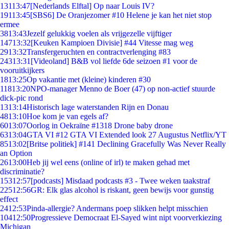
131
13:47
[Nederlands Elftal] Op naar Louis IV?
191
13:45
[SBS6] De Oranjezomer #10 Helene je kan het niet stop
ermee
38
13:43
Jezelf gelukkig voelen als vrijgezelle vijftiger
147
13:32
[Keuken Kampioen Divisie] #44 Vitesse mag weg
29
13:32
Transfergeruchten en contractverlenging #83
243
13:31
[Videoland] B&B vol liefde 6de seizoen #1 voor de
vooruitkijkers
18
13:25
Op vakantie met (kleine) kinderen #30
118
13:20
NPO-manager Menno de Boer (47) op non-actief stuurde
dick-pic rond
13
13:14
Historisch lage waterstanden Rijn en Donau
48
13:10
Hoe kom je van egels af?
60
13:07
Oorlog in Oekraïne #1318 Drone baby drone
63
13:04
GTA VI #12 GTA VI Extended look 27 Augustus Netflix/YT
85
13:02
[Britse politiek] #141 Declining Gracefully Was Never Really
an Option
26
13:00
Heb jij wel eens (online of irl) te maken gehad met
discriminatie?
153
12:57
[podcasts] Misdaad podcasts #3 - Twee weken taakstraf
225
12:56
GR: Elk glas alcohol is riskant, geen bewijs voor gunstig
effect
24
12:53
Pinda-allergie? Andermans poep slikken helpt misschien
104
12:50
Progressieve Democraat El-Sayed wint nipt voorverkiezing
Michigan