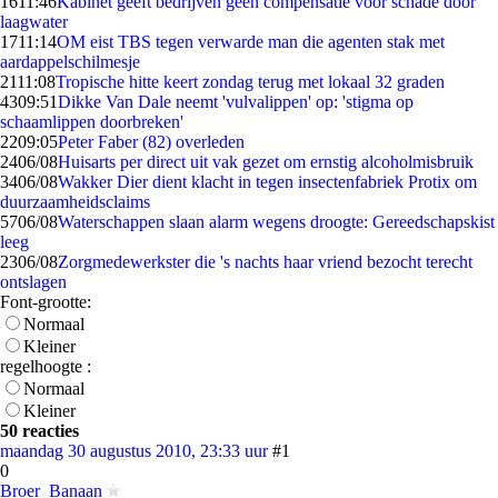
16
11:46
Kabinet geeft bedrijven geen compensatie voor schade door
laagwater
17
11:14
OM eist TBS tegen verwarde man die agenten stak met
aardappelschilmesje
21
11:08
Tropische hitte keert zondag terug met lokaal 32 graden
43
09:51
Dikke Van Dale neemt 'vulvalippen' op: 'stigma op
schaamlippen doorbreken'
22
09:05
Peter Faber (82) overleden
24
06/08
Huisarts per direct uit vak gezet om ernstig alcoholmisbruik
34
06/08
Wakker Dier dient klacht in tegen insectenfabriek Protix om
duurzaamheidsclaims
57
06/08
Waterschappen slaan alarm wegens droogte: Gereedschapskist
leeg
23
06/08
Zorgmedewerkster die 's nachts haar vriend bezocht terecht
ontslagen
Font-grootte:
Normaal
Kleiner
regelhoogte :
Normaal
Kleiner
50 reacties
maandag 30 augustus 2010, 23:33 uur
#1
0
Broer_Banaan