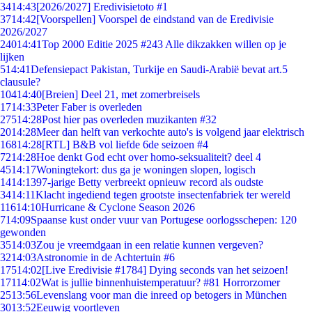
34
14:43
[2026/2027] Eredivisietoto #1
37
14:42
[Voorspellen] Voorspel de eindstand van de Eredivisie
2026/2027
240
14:41
Top 2000 Editie 2025 #243 Alle dikzakken willen op je
lijken
5
14:41
Defensiepact Pakistan, Turkije en Saudi-Arabië bevat art.5
clausule?
104
14:40
[Breien] Deel 21, met zomerbreisels
17
14:33
Peter Faber is overleden
275
14:28
Post hier pas overleden muzikanten #32
20
14:28
Meer dan helft van verkochte auto's is volgend jaar elektrisch
168
14:28
[RTL] B&B vol liefde 6de seizoen #4
72
14:28
Hoe denkt God echt over homo-seksualiteit? deel 4
45
14:17
Woningtekort: dus ga je woningen slopen, logisch
14
14:13
97-jarige Betty verbreekt opnieuw record als oudste
34
14:11
Klacht ingediend tegen grootste insectenfabriek ter wereld
116
14:10
Hurricane & Cyclone Season 2026
7
14:09
Spaanse kust onder vuur van Portugese oorlogsschepen: 120
gewonden
35
14:03
Zou je vreemdgaan in een relatie kunnen vergeven?
32
14:03
Astronomie in de Achtertuin #6
175
14:02
[Live Eredivisie #1784] Dying seconds van het seizoen!
171
14:02
Wat is jullie binnenhuistemperatuur? #81 Horrorzomer
25
13:56
Levenslang voor man die inreed op betogers in München
30
13:52
Eeuwig voortleven