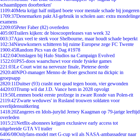
schaamlippen doorbreken'
11
09:40
Meta krijgt half miljard boete voor mentale schade bij jongeren
17
09:37
Denemarken pakt AI-gebruik in scholen aan: extra mondelinge
examens
22
09:05
Peter Faber (82) overleden
4
05:00
Trailers kijken: de bioscoopreleases van week 32
0
03:37
Ajax veel te sterk voor Shelbourne, maar houdt schade beperkt
1
02:34
Nieuwkomers schitteren bij ruime Europese zege FC Twente
19
00:45
Random Pics van de Dag #1978
14
22:04
Ontslagen bij Halo Studios na Campaign Evolved
15
22:01
PS5-doos waarschuwt voor einde fysieke games
2
21:03
Le Court wint na nerveuze finale, Pieterse derde
29
20:40
NPO-manager Menno de Boer geschorst na dickpic in
groepsapp
28
20:11
Duitser (93) crasht met quad tegen boom, vier gewonden
44
20:03
Trump wil dat J.D. Vance hem in 2028 opvolgt
1
19:50
Lemmen boekt eerste profzege in zware Ronde van Polen-rit
21
19:42
'Zwarte weduwes' in Rusland trouwen soldaten voor
overlijdensuitkering
14
18:20
Zangeres en Idols-jurylid Jerney Kaagman op 79-jarige leeftijd
overleden
10
15:21
Netflix-abonnees krijgen exclusieve early access tot
uitgebreide GTA VI trailer
64
06/08
Onlyfans-model met G-cup wil als NASA-ambassadeur naar
maan