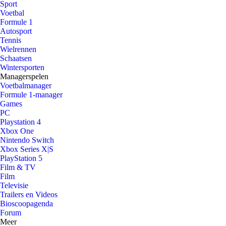
Sport
Voetbal
Formule 1
Autosport
Tennis
Wielrennen
Schaatsen
Wintersporten
Managerspelen
Voetbalmanager
Formule 1-manager
Games
PC
Playstation 4
Xbox One
Nintendo Switch
Xbox Series X|S
PlayStation 5
Film & TV
Film
Televisie
Trailers en Videos
Bioscoopagenda
Forum
Meer