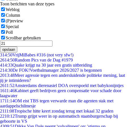
Toon berichten van deze types
Weblog
Column
(P)review
Special
Poll
Scrollbar gebruiken
opslaan
3
14:50
VrijMiBabes #316 (not very sfw!)
26
14:50
Random Pics van de Dag #1979
4
14:33
Quake krijgt na 30 jaar een gratis uitbreiding
2
14:30
De FOK!Voetbalmanager 2026/2027 is begonnen
20
13:48
Meer agressie tegen een andersluidende politieke mening, laat
jij je intimideren?
26
11:52
Amsterdams dierenasiel DOA overspoeld met babykonijntjes
16
11:46
Kabinet geeft bedrijven geen compensatie voor schade door
laagwater
17
11:14
OM eist TBS tegen verwarde man die agenten stak met
aardappelschilmesje
21
11:08
Tropische hitte keert zondag terug met lokaal 32 graden
22
10:12
Trump grijpt weer in op automatisch staatsburgerschap bij
geboorte in VS
43
09:51
Dikke Van Dale neemt 'vulvalippen' op: 'stigma op