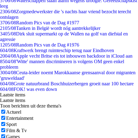
57
06/08
Waterschappen slaan alarm wegens droogte: Gereedschapskist
leeg
23
06/08
Zorgmedewerkster die 's nachts haar vriend bezocht terecht
ontslagen
37
06/08
Random Pics van de Dag #1977
21
05/08
Tanken in België wordt nóg aantrekkelijker
34
05/08
Dirk sluit supermarkt op de Wallen na golf van diefstal en
agressie
12
05/08
Random Pics van de Dag #1976
6
04/08
Kraftwerk brengt ruimteschip terug naar Eindhoven
20
04/08
Apple vecht Britse eis tot inbouwen backdoor in iCloud aan
85
04/08
'Witte' mannen discrimineren is volgens OM geen enkel
probleem
30
04/08
Ceuta-leider noemt Marokkaanse grensaanval door migranten
'gruweldaad'
6
04/08
Grote natuurbrand Boschhuizerbergen groeit naar 100 hectare
6
04/08
FOK! was even down
Laatste items
Laatste items
Toon berichten uit deze thema's
Actueel
Entertainment
Sport
Film & Tv
Games