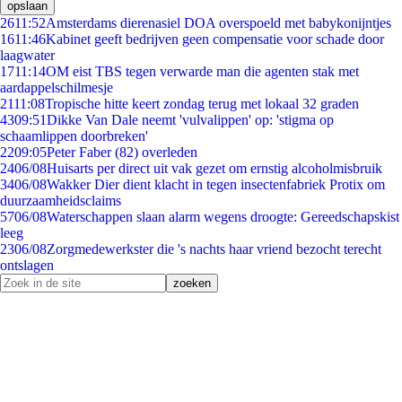
opslaan
26
11:52
Amsterdams dierenasiel DOA overspoeld met babykonijntjes
16
11:46
Kabinet geeft bedrijven geen compensatie voor schade door
laagwater
17
11:14
OM eist TBS tegen verwarde man die agenten stak met
aardappelschilmesje
21
11:08
Tropische hitte keert zondag terug met lokaal 32 graden
43
09:51
Dikke Van Dale neemt 'vulvalippen' op: 'stigma op
schaamlippen doorbreken'
22
09:05
Peter Faber (82) overleden
24
06/08
Huisarts per direct uit vak gezet om ernstig alcoholmisbruik
34
06/08
Wakker Dier dient klacht in tegen insectenfabriek Protix om
duurzaamheidsclaims
57
06/08
Waterschappen slaan alarm wegens droogte: Gereedschapskist
leeg
23
06/08
Zorgmedewerkster die 's nachts haar vriend bezocht terecht
ontslagen