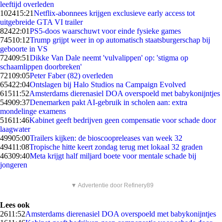
leeftijd overleden
1024
15:21
Netflix-abonnees krijgen exclusieve early access tot
uitgebreide GTA VI trailer
824
22:01
PS5-doos waarschuwt voor einde fysieke games
745
10:12
Trump grijpt weer in op automatisch staatsburgerschap bij
geboorte in VS
724
09:51
Dikke Van Dale neemt 'vulvalippen' op: 'stigma op
schaamlippen doorbreken'
721
09:05
Peter Faber (82) overleden
654
22:04
Ontslagen bij Halo Studios na Campaign Evolved
615
11:52
Amsterdams dierenasiel DOA overspoeld met babykonijntjes
549
09:37
Denemarken pakt AI-gebruik in scholen aan: extra
mondelinge examens
516
11:46
Kabinet geeft bedrijven geen compensatie voor schade door
laagwater
499
05:00
Trailers kijken: de bioscoopreleases van week 32
494
11:08
Tropische hitte keert zondag terug met lokaal 32 graden
463
09:40
Meta krijgt half miljard boete voor mentale schade bij
jongeren
▼ Advertentie door Refinery89
Lees ook
26
11:52
Amsterdams dierenasiel DOA overspoeld met babykonijntjes