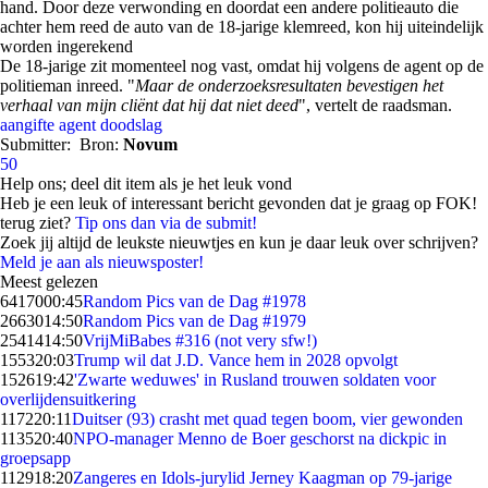
hand. Door deze verwonding en doordat een andere politieauto die
achter hem reed de auto van de 18-jarige klemreed, kon hij uiteindelijk
worden ingerekend
De 18-jarige zit momenteel nog vast, omdat hij volgens de agent op de
politieman inreed. "
Maar de onderzoeksresultaten bevestigen het
verhaal van mijn cliënt dat hij dat niet deed
", vertelt de raadsman.
aangifte
agent
doodslag
Submitter:
Bron:
Novum
50
Help ons; deel dit item als je het leuk vond
Heb je een leuk of interessant bericht gevonden dat je graag op FOK!
terug ziet?
Tip ons dan via de submit!
Zoek jij altijd de leukste nieuwtjes en kun je daar leuk over schrijven?
Meld je aan als nieuwsposter!
Meest gelezen
64170
00:45
Random Pics van de Dag #1978
26630
14:50
Random Pics van de Dag #1979
25414
14:50
VrijMiBabes #316 (not very sfw!)
1553
20:03
Trump wil dat J.D. Vance hem in 2028 opvolgt
1526
19:42
'Zwarte weduwes' in Rusland trouwen soldaten voor
overlijdensuitkering
1172
20:11
Duitser (93) crasht met quad tegen boom, vier gewonden
1135
20:40
NPO-manager Menno de Boer geschorst na dickpic in
groepsapp
1129
18:20
Zangeres en Idols-jurylid Jerney Kaagman op 79-jarige