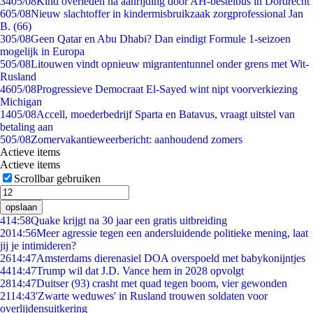
34
05/08
Kind overleden na aanrijding door AH-bestelbus in Dordrecht
6
05/08
Nieuw slachtoffer in kindermisbruikzaak zorgprofessional Jan
B. (66)
3
05/08
Geen Qatar en Abu Dhabi? Dan eindigt Formule 1-seizoen
mogelijk in Europa
5
05/08
Litouwen vindt opnieuw migrantentunnel onder grens met Wit-
Rusland
46
05/08
Progressieve Democraat El-Sayed wint nipt voorverkiezing
Michigan
14
05/08
Accell, moederbedrijf Sparta en Batavus, vraagt uitstel van
betaling aan
5
05/08
Zomervakantieweerbericht: aanhoudend zomers
Actieve items
Actieve items
Scrollbar gebruiken
opslaan
4
14:58
Quake krijgt na 30 jaar een gratis uitbreiding
20
14:56
Meer agressie tegen een andersluidende politieke mening, laat
jij je intimideren?
26
14:47
Amsterdams dierenasiel DOA overspoeld met babykonijntjes
44
14:47
Trump wil dat J.D. Vance hem in 2028 opvolgt
28
14:47
Duitser (93) crasht met quad tegen boom, vier gewonden
21
14:43
'Zwarte weduwes' in Rusland trouwen soldaten voor
overlijdensuitkering