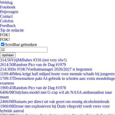
Weblog
Fotoboek
Prijsvragen
Contact
Colofon
Feedback
Tip de redactie
FOK!
FOK!
Scrollbar gebruiken
opslaan
3
14:50
VrijMiBabes #316 (not very sfw!)
26
14:50
Random Pics van de Dag #1979
2
14:30
De FOK!Voetbalmanager 2026/2027 is begonnen
11
09:40
Meta krijgt half miljard boete voor mentale schade bij jongeren
17
09:37
Denemarken pakt AI-gebruik in scholen aan: extra mondelinge
examens
19
00:45
Random Pics van de Dag #1978
64
06/08
Onlyfans-model met G-cup wil als NASA-ambassadeur naar
maan
24
06/08
Huisarts per direct uit vak gezet om ernstig alcoholmisbruik
19
06/08
Drone met explosieven bij Duits vliegveld voedt vrees voor
hybride aanval