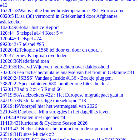
#12
162
20:58
Wat is jullie binnenhuistemperatuur? #81 Horrorzomer
60
20:54
Lisa (38) vermoord in Griekenland door Afghaanse
asielzoeker
14
20:49
Global Justice Report
1
20:44
+5 telspel #144 Keer 5 =
1
20:44
+9 telspel #74
99
20:42
+7 telspel #95
120
20:42
Teltopic #1558 tel door en door en door....
2
20:37
Jerney Kaagman overleden
120
20:36
Nederland toen
42
20:35
[Eva vd Wijdeven] geruchten over dakloosheid
70
20:29
Een tactische/militaire analyse van het front in Oekraïne #31
146
20:24
[SBS6] Vandaag Inside #136 - Boekje pluggen.
238
20:22
Speciaalbieren #80: another one bites the dust
15
20:17
Radio 2 #145 Ruud 66
247
19:58
Asielzoekers #22 : Het Europese migratiepact gaat in
242
19:53
Nederlandstalige muziektopic #13
166
19:49
Voorspel hier het warmtegetal van 2026
22
19:45
[Dagboek] Mijn struggles in het dagelijks leven
65
19:44
Afvallen met injecties #4
114
19:43
Hurricane & Cyclone Season 2026
151
19:42
"Niche"-historische producten in de supermarkt
265
19:31
Duitse Muziek #2
132
19:30
[DRT SC] #6: RendacGoden sponsored by TONZON