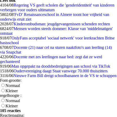
Lees ook
41
04/08
Regering VS geeft scholen die 'genderidentiteit' van kinderen
verbergen voor ouders ultimatum
58
02/08
'FvD' Renaissanceschool in Almere toont hoe vrijheid van
onderwijs eruit ziet
20
28/07
Kinderombudsman: jeugdgevangenissen schenden rechten
68
24/07
Mensen worden steeds dommer: Klasse van 'middelmatigen'
ontstaat
9
18/07
OnlyFans acceptabel 'sociaal netwerk' voor leerkrachten Britse
basisschool
67
08/07
Docente (21) naar cel na sturen naaktfoto's aan leerling (14)
via Snapchat
42
20/06
Docente met zes leerlingen naar bed: zegt dat ze werd
gechanteerd
9
19/06
Man opgepakt na doodsbedreigingen aan school via TikTok
15
18/06
Oudervereniging daagt Staat vanwege 70.000 thuiszitters
31
16/06
Nieuwe Farm Bill dreigt schoolbananen in de VS te schrappen
Font-grootte:
Normaal
Kleiner
regelhoogte :
Normaal
Kleiner
105 reacties
Reactiepagina: