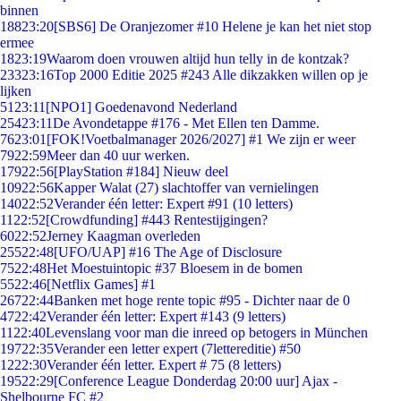
binnen
188
23:20
[SBS6] De Oranjezomer #10 Helene je kan het niet stop
ermee
18
23:19
Waarom doen vrouwen altijd hun telly in de kontzak?
233
23:16
Top 2000 Editie 2025 #243 Alle dikzakken willen op je
lijken
51
23:11
[NPO1] Goedenavond Nederland
254
23:11
De Avondetappe #176 - Met Ellen ten Damme.
76
23:01
[FOK!Voetbalmanager 2026/2027] #1 We zijn er weer
79
22:59
Meer dan 40 uur werken.
179
22:56
[PlayStation #184] Nieuw deel
109
22:56
Kapper Walat (27) slachtoffer van vernielingen
140
22:52
Verander één letter: Expert #91 (10 letters)
11
22:52
[Crowdfunding] #443 Rentestijgingen?
60
22:52
Jerney Kaagman overleden
255
22:48
[UFO/UAP] #16 The Age of Disclosure
75
22:48
Het Moestuintopic #37 Bloesem in de bomen
55
22:46
[Netflix Games] #1
267
22:44
Banken met hoge rente topic #95 - Dichter naar de 0
47
22:42
Verander één letter: Expert #143 (9 letters)
11
22:40
Levenslang voor man die inreed op betogers in München
197
22:35
Verander een letter expert (7lettereditie) #50
12
22:30
Verander één letter. Expert # 75 (8 letters)
195
22:29
[Conference League Donderdag 20:00 uur] Ajax -
Shelbourne FC #2