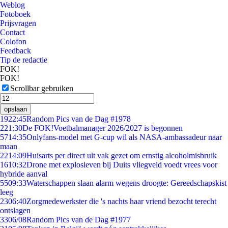
Weblog
Fotoboek
Prijsvragen
Contact
Colofon
Feedback
Tip de redactie
FOK!
FOK!
Scrollbar gebruiken
opslaan
19
22:45
Random Pics van de Dag #1978
2
21:30
De FOK!Voetbalmanager 2026/2027 is begonnen
57
14:35
Onlyfans-model met G-cup wil als NASA-ambassadeur naar
maan
22
14:09
Huisarts per direct uit vak gezet om ernstig alcoholmisbruik
16
10:32
Drone met explosieven bij Duits vliegveld voedt vrees voor
hybride aanval
55
09:33
Waterschappen slaan alarm wegens droogte: Gereedschapskist
leeg
23
06:40
Zorgmedewerkster die 's nachts haar vriend bezocht terecht
ontslagen
33
06/08
Random Pics van de Dag #1977