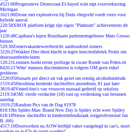
45
21:00
Progressieve Democraat El-Sayed wint nipt voorverkiezing
Michigan
16
21:00
Drone met explosieven bij Duits vliegveld voedt vrees voor
hybride aanval
2
20:58
XBOX platform krijgt zijn eigen "Platinum" achievements dit
jaar
12
20:48
Capibara's lopen Braziliaans parlementsgebouw Mato Grosso
binnen
5
20:30
Zomervakantieweerbericht: aanhoudend zomers
32
20:25
Wakker Dier dient klacht in tegen insectenfabriek Protix om
duurzaamheidsclaims
1
20:21
Lemmen boekt eerste profzege in zware Ronde van Polen-rit
84
20:21
'Witte' mannen discrimineren is volgens OM geen enkel
probleem
22
20:05
Huisarts per direct uit vak gezet om ernstig alcoholmisbruik
15
19:45
Hiroshima herdenkt slachtoffers atoombom, 81 jaar later
38
19:40
Vinted-foto's van vrouwen massaal gedeeld op seksfora
21
19:34
OM: vierde verdachte (18) vast op verdenking van beramen
aanslag
19
19:25
Random Pics van de Dag #1978
8
18:19
In Spider-Man: Brand New Day is Spidey echt weer Spidey
6
18:18
Nieuw slachtoffer in kindermisbruikzaak zorgprofessional Jan
B. (66)
45
17:10
Doorwerken na AOW-leeftijd vaker vastgelegd in cao's, moet
werken na je 67e de norm worden?