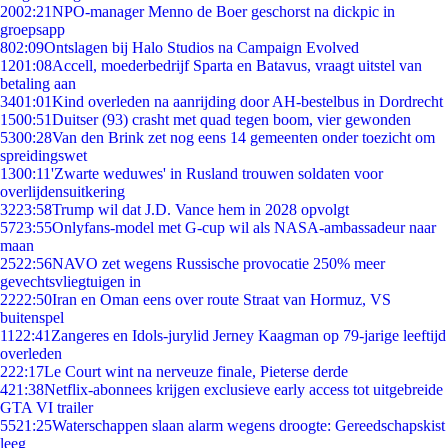
20
02:21
NPO-manager Menno de Boer geschorst na dickpic in
groepsapp
8
02:09
Ontslagen bij Halo Studios na Campaign Evolved
12
01:08
Accell, moederbedrijf Sparta en Batavus, vraagt uitstel van
betaling aan
34
01:01
Kind overleden na aanrijding door AH-bestelbus in Dordrecht
15
00:51
Duitser (93) crasht met quad tegen boom, vier gewonden
53
00:28
Van den Brink zet nog eens 14 gemeenten onder toezicht om
spreidingswet
13
00:11
'Zwarte weduwes' in Rusland trouwen soldaten voor
overlijdensuitkering
32
23:58
Trump wil dat J.D. Vance hem in 2028 opvolgt
57
23:55
Onlyfans-model met G-cup wil als NASA-ambassadeur naar
maan
25
22:56
NAVO zet wegens Russische provocatie 250% meer
gevechtsvliegtuigen in
22
22:50
Iran en Oman eens over route Straat van Hormuz, VS
buitenspel
11
22:41
Zangeres en Idols-jurylid Jerney Kaagman op 79-jarige leeftijd
overleden
2
22:17
Le Court wint na nerveuze finale, Pieterse derde
4
21:38
Netflix-abonnees krijgen exclusieve early access tot uitgebreide
GTA VI trailer
55
21:25
Waterschappen slaan alarm wegens droogte: Gereedschapskist
leeg