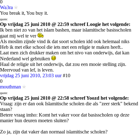
0
Wa3ra
You break it, You buy it.
quote:
Op vrijdag 25 juni 2010 @ 22:59 schreef Loogie het volgende:
Ik ben niet zo van het islam bashen, maar islamitische basisscholen
gaat mij wel te ver
Als moslim zijnde vind ik dat soort scholen idd ook helemaal niks
Heb ik met elke school die iets met een religie te maken heeft..
Laat men zich drukker maken om het nivo van onderwijs, dat kan
Nederland wel gebruiken
Haal de religie uit het onderwijs, dat zou een mooie stelling zijn.
Meervoud van lef, is leven.
vrijdag 25 juni 2010, 23:03 uur
#10
0
mouthman
quote:
Op vrijdag 25 juni 2010 @ 22:58 schreef Yoozd het volgende:
Vraag: zijn er dan ook Islamitische scholen die als "zeer sterk" bekend
staan?
Betere vraag imho: Komt het vaker voor dat basisscholen op deze
manier hun deuren moeten sluiten?
Zo ja, zijn dat vaker dan normaal islamitische scholen?