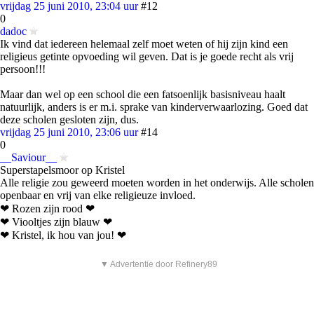
vrijdag 25 juni 2010, 23:04 uur
#12
0
dadoc
Ik vind dat iedereen helemaal zelf moet weten of hij zijn kind een
religieus getinte opvoeding wil geven. Dat is je goede recht als vrij
persoon!!!
Maar dan wel op een school die een fatsoenlijk basisniveau haalt
natuurlijk, anders is er m.i. sprake van kinderverwaarlozing. Goed dat
deze scholen gesloten zijn, dus.
vrijdag 25 juni 2010, 23:06 uur
#14
0
__Saviour__
Superstapelsmoor op Kristel
Alle religie zou geweerd moeten worden in het onderwijs. Alle scholen
openbaar en vrij van elke religieuze invloed.
❤ Rozen zijn rood ❤
❤ Viooltjes zijn blauw ❤
❤ Kristel, ik hou van jou! ❤
▼ Advertentie door Refinery89