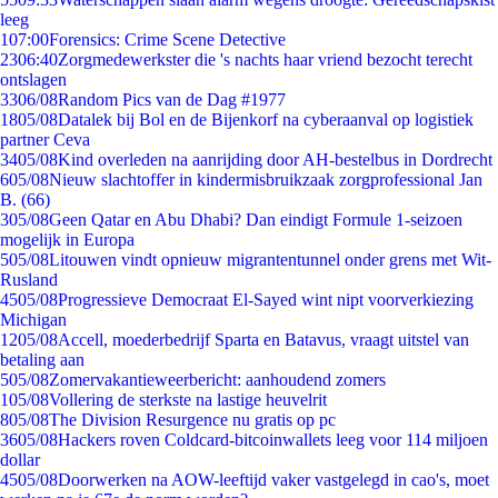
leeg
1
07:00
Forensics: Crime Scene Detective
23
06:40
Zorgmedewerkster die 's nachts haar vriend bezocht terecht
ontslagen
33
06/08
Random Pics van de Dag #1977
18
05/08
Datalek bij Bol en de Bijenkorf na cyberaanval op logistiek
partner Ceva
34
05/08
Kind overleden na aanrijding door AH-bestelbus in Dordrecht
6
05/08
Nieuw slachtoffer in kindermisbruikzaak zorgprofessional Jan
B. (66)
3
05/08
Geen Qatar en Abu Dhabi? Dan eindigt Formule 1-seizoen
mogelijk in Europa
5
05/08
Litouwen vindt opnieuw migrantentunnel onder grens met Wit-
Rusland
45
05/08
Progressieve Democraat El-Sayed wint nipt voorverkiezing
Michigan
12
05/08
Accell, moederbedrijf Sparta en Batavus, vraagt uitstel van
betaling aan
5
05/08
Zomervakantieweerbericht: aanhoudend zomers
1
05/08
Vollering de sterkste na lastige heuvelrit
8
05/08
The Division Resurgence nu gratis op pc
36
05/08
Hackers roven Coldcard-bitcoinwallets leeg voor 114 miljoen
dollar
45
05/08
Doorwerken na AOW-leeftijd vaker vastgelegd in cao's, moet