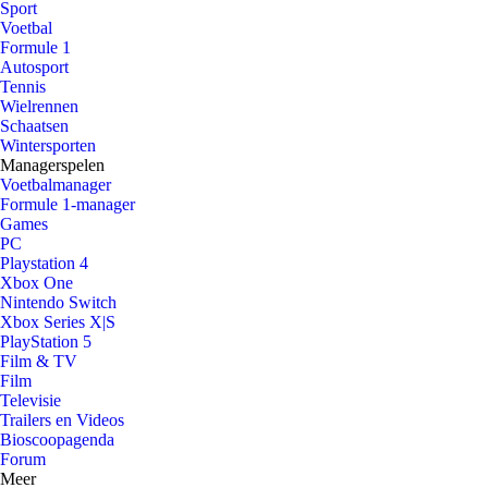
Sport
Voetbal
Formule 1
Autosport
Tennis
Wielrennen
Schaatsen
Wintersporten
Managerspelen
Voetbalmanager
Formule 1-manager
Games
PC
Playstation 4
Xbox One
Nintendo Switch
Xbox Series X|S
PlayStation 5
Film & TV
Film
Televisie
Trailers en Videos
Bioscoopagenda
Forum
Meer