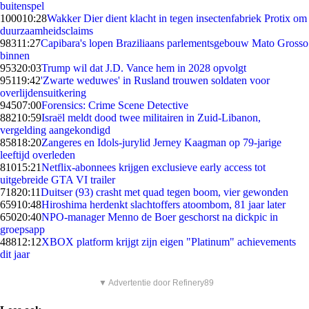
buitenspel
1000
10:28
Wakker Dier dient klacht in tegen insectenfabriek Protix om
duurzaamheidsclaims
983
11:27
Capibara's lopen Braziliaans parlementsgebouw Mato Grosso
binnen
953
20:03
Trump wil dat J.D. Vance hem in 2028 opvolgt
951
19:42
'Zwarte weduwes' in Rusland trouwen soldaten voor
overlijdensuitkering
945
07:00
Forensics: Crime Scene Detective
882
10:59
Israël meldt dood twee militairen in Zuid-Libanon,
vergelding aangekondigd
858
18:20
Zangeres en Idols-jurylid Jerney Kaagman op 79-jarige
leeftijd overleden
810
15:21
Netflix-abonnees krijgen exclusieve early access tot
uitgebreide GTA VI trailer
718
20:11
Duitser (93) crasht met quad tegen boom, vier gewonden
659
10:48
Hiroshima herdenkt slachtoffers atoombom, 81 jaar later
650
20:40
NPO-manager Menno de Boer geschorst na dickpic in
groepsapp
488
12:12
XBOX platform krijgt zijn eigen "Platinum" achievements
dit jaar
▼ Advertentie door Refinery89