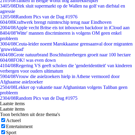
21
05/08
Tanken in België wordt nóg aantrekkelijker
34
05/08
Dirk sluit supermarkt op de Wallen na golf van diefstal en
agressie
12
05/08
Random Pics van de Dag #1976
6
04/08
Kraftwerk brengt ruimteschip terug naar Eindhoven
20
04/08
Apple vecht Britse eis tot inbouwen backdoor in iCloud aan
84
04/08
'Witte' mannen discrimineren is volgens OM geen enkel
probleem
30
04/08
Ceuta-leider noemt Marokkaanse grensaanval door migranten
'gruweldaad'
6
04/08
Grote natuurbrand Boschhuizerbergen groeit naar 100 hectare
6
04/08
FOK! was even down
41
04/08
Regering VS geeft scholen die 'genderidentiteit' van kinderen
verbergen voor ouders ultimatum
59
04/08
Vrouw die asielzoekers hielp in Athene vermoord door
Afghaanse asielzoeker
25
04/08
Lekker op vakantie naar Afghanistan volgens Taliban geen
probleem
23
04/08
Random Pics van de Dag #1975
Laatste items
Laatste items
Toon berichten uit deze thema's
Actueel
Entertainment
Sport