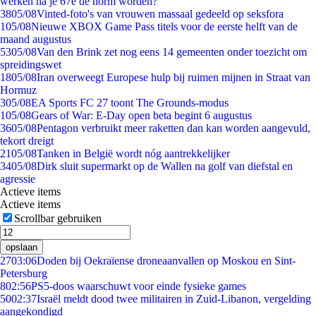
werken na je 67e de norm worden?
38
05/08
Vinted-foto's van vrouwen massaal gedeeld op seksfora
1
05/08
Nieuwe XBOX Game Pass titels voor de eerste helft van de
maand augustus
53
05/08
Van den Brink zet nog eens 14 gemeenten onder toezicht om
spreidingswet
18
05/08
Iran overweegt Europese hulp bij ruimen mijnen in Straat van
Hormuz
3
05/08
EA Sports FC 27 toont The Grounds-modus
1
05/08
Gears of War: E-Day open beta begint 6 augustus
36
05/08
Pentagon verbruikt meer raketten dan kan worden aangevuld,
tekort dreigt
21
05/08
Tanken in België wordt nóg aantrekkelijker
34
05/08
Dirk sluit supermarkt op de Wallen na golf van diefstal en
agressie
Actieve items
Actieve items
Scrollbar gebruiken
opslaan
27
03:06
Doden bij Oekraïense droneaanvallen op Moskou en Sint-
Petersburg
8
02:56
PS5-doos waarschuwt voor einde fysieke games
50
02:37
Israël meldt dood twee militairen in Zuid-Libanon, vergelding
aangekondigd