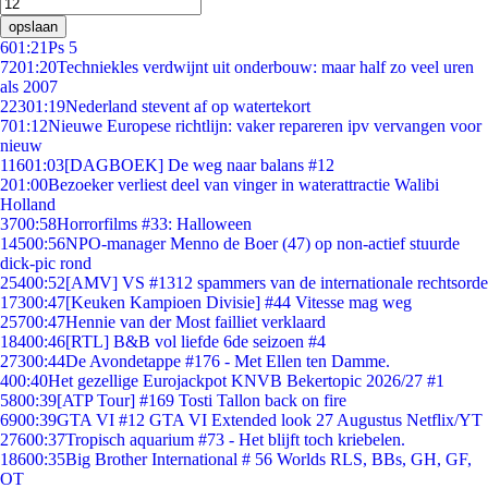
opslaan
6
01:21
Ps 5
72
01:20
Techniekles verdwijnt uit onderbouw: maar half zo veel uren
als 2007
223
01:19
Nederland stevent af op watertekort
7
01:12
Nieuwe Europese richtlijn: vaker repareren ipv vervangen voor
nieuw
116
01:03
[DAGBOEK] De weg naar balans #12
2
01:00
Bezoeker verliest deel van vinger in waterattractie Walibi
Holland
37
00:58
Horrorfilms #33: Halloween
145
00:56
NPO-manager Menno de Boer (47) op non-actief stuurde
dick-pic rond
254
00:52
[AMV] VS #1312 spammers van de internationale rechtsorde
173
00:47
[Keuken Kampioen Divisie] #44 Vitesse mag weg
257
00:47
Hennie van der Most failliet verklaard
184
00:46
[RTL] B&B vol liefde 6de seizoen #4
273
00:44
De Avondetappe #176 - Met Ellen ten Damme.
4
00:40
Het gezellige Eurojackpot KNVB Bekertopic 2026/27 #1
58
00:39
[ATP Tour] #169 Tosti Tallon back on fire
69
00:39
GTA VI #12 GTA VI Extended look 27 Augustus Netflix/YT
276
00:37
Tropisch aquarium #73 - Het blijft toch kriebelen.
186
00:35
Big Brother International # 56 Worlds RLS, BBs, GH, GF,
OT