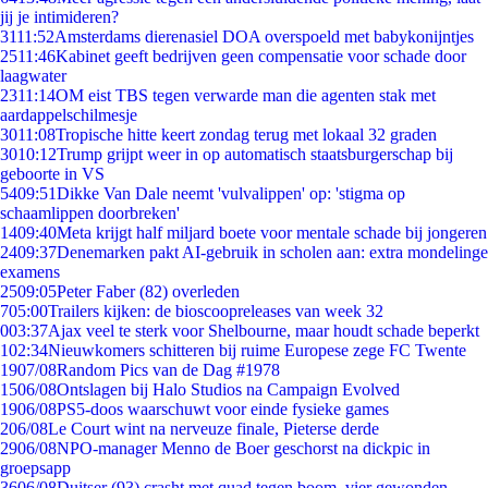
jij je intimideren?
31
11:52
Amsterdams dierenasiel DOA overspoeld met babykonijntjes
25
11:46
Kabinet geeft bedrijven geen compensatie voor schade door
laagwater
23
11:14
OM eist TBS tegen verwarde man die agenten stak met
aardappelschilmesje
30
11:08
Tropische hitte keert zondag terug met lokaal 32 graden
30
10:12
Trump grijpt weer in op automatisch staatsburgerschap bij
geboorte in VS
54
09:51
Dikke Van Dale neemt 'vulvalippen' op: 'stigma op
schaamlippen doorbreken'
14
09:40
Meta krijgt half miljard boete voor mentale schade bij jongeren
24
09:37
Denemarken pakt AI-gebruik in scholen aan: extra mondelinge
examens
25
09:05
Peter Faber (82) overleden
7
05:00
Trailers kijken: de bioscoopreleases van week 32
0
03:37
Ajax veel te sterk voor Shelbourne, maar houdt schade beperkt
1
02:34
Nieuwkomers schitteren bij ruime Europese zege FC Twente
19
07/08
Random Pics van de Dag #1978
15
06/08
Ontslagen bij Halo Studios na Campaign Evolved
19
06/08
PS5-doos waarschuwt voor einde fysieke games
2
06/08
Le Court wint na nerveuze finale, Pieterse derde
29
06/08
NPO-manager Menno de Boer geschorst na dickpic in
groepsapp
36
06/08
Duitser (93) crasht met quad tegen boom, vier gewonden