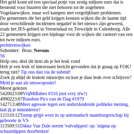
Het geld komt uit een speciaal potje van zestig miljoen euro dat is
bestemd voor buurten die niet behoren tot de zogeheten
Vogelaarwijken, maar wel kampen met vergelijkbare problemen.
De gemeenten die het geld krijgen kennen wijken die de laatste tijd
door verschillende incidenten negatief in het nieuws zijn geweest,
zoals het JES-gebied in Veenendaal en Terweijde in Culemborg. Alle
22 gemeenten krijgen een bijdrage voor de wijken die varieert van een
tot twee miljoen euro.
probleemwijken
Submitter:
Bron:
Novum
56
Help ons; deel dit item als je het leuk vond
Heb je een leuk of interessant bericht gevonden dat je graag op FOK!
terug ziet?
Tip ons dan via de submit!
Zoek jij altijd de leukste nieuwtjes en kun je daar leuk over schrijven?
Meld je aan als nieuwsposter!
Meest gelezen
54200
23:08
VrijMiBabes #316 (not very sfw!)
49902
23:07
Random Pics van de Dag #1979
1427
13:48
Meer agressie tegen een andersluidende politieke mening,
laat jij je intimideren?
1211
10:12
Trump grijpt weer in op automatisch staatsburgerschap bij
geboorte in VS
1135
09:51
Dikke Van Dale neemt 'vulvalippen' op: 'stigma op
schaamlippen doorbreken'