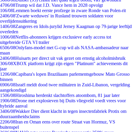
47
06/08
Trump wil dat J.D. Vance hem in 2028 opvolgt
1
06/08
Lemmen boekt eerste profzege in zware Ronde van Polen-rit
24
06/08
'Zwarte weduwes' in Rusland trouwen soldaten voor
overlijdensuitkering
14
06/08
Zangeres en Idols-jurylid Jerney Kaagman op 79-jarige leeftijd
overleden
10
06/08
Netflix-abonnees krijgen exclusieve early access tot
uitgebreide GTA VI trailer
65
06/08
Onlyfans-model met G-cup wil als NASA-ambassadeur naar
maan
24
06/08
Huisarts per direct uit vak gezet om ernstig alcoholmisbruik
3
06/08
XBOX platform krijgt zijn eigen "Platinum" achievements dit
jaar
12
06/08
Capibara's lopen Braziliaans parlementsgebouw Mato Grosso
binnen
69
06/08
Israël meldt dood twee militairen in Zuid-Libanon, vergelding
aangekondigd
15
06/08
Hiroshima herdenkt slachtoffers atoombom, 81 jaar later
19
06/08
Drone met explosieven bij Duits vliegveld voedt vrees voor
hybride aanval
34
06/08
Wakker Dier dient klacht in tegen insectenfabriek Protix om
duurzaamheidsclaims
22
06/08
Iran en Oman eens over route Straat van Hormuz, VS
buitenspel