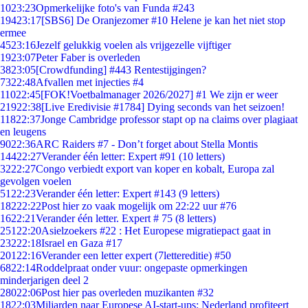
10
23:23
Opmerkelijke foto's van Funda #243
194
23:17
[SBS6] De Oranjezomer #10 Helene je kan het niet stop
ermee
45
23:16
Jezelf gelukkig voelen als vrijgezelle vijftiger
19
23:07
Peter Faber is overleden
38
23:05
[Crowdfunding] #443 Rentestijgingen?
73
22:48
Afvallen met injecties #4
110
22:45
[FOK!Voetbalmanager 2026/2027] #1 We zijn er weer
219
22:38
[Live Eredivisie #1784] Dying seconds van het seizoen!
118
22:37
Jonge Cambridge professor stapt op na claims over plagiaat
en leugens
90
22:36
ARC Raiders #7 - Don’t forget about Stella Montis
144
22:27
Verander één letter: Expert #91 (10 letters)
32
22:27
Congo verbiedt export van koper en kobalt, Europa zal
gevolgen voelen
51
22:23
Verander één letter: Expert #143 (9 letters)
182
22:22
Post hier zo vaak mogelijk om 22:22 uur #76
16
22:21
Verander één letter. Expert # 75 (8 letters)
251
22:20
Asielzoekers #22 : Het Europese migratiepact gaat in
232
22:18
Israel en Gaza #17
201
22:16
Verander een letter expert (7lettereditie) #50
68
22:14
Roddelpraat onder vuur: ongepaste opmerkingen
minderjarigen deel 2
280
22:06
Post hier pas overleden muzikanten #32
18
22:03
Miljarden naar Europese AI-start-ups: Nederland profiteert