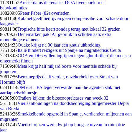
1129
11:52
Amsterdams dierenasiel DOA overspoeld met
babykonijntjes
1082
09:05
Peter Faber (82) overleden
954
11:46
Kabinet geeft bedrijven geen compensatie voor schade door
laagwater
908
11:08
Tropische hitte keert zondag terug met lokaal 32 graden
867
09:37
Denemarken pakt AI-gebruik in scholen aan: extra
mondelinge examens
802
14:33
Quake krijgt na 30 jaar een gratis uitbreiding
775
18:47
Italië hindert reizigers uit Spanje na migratiecrisis Ceuta
723
18:08
CDA en D66 willen ingrijpen tegen 'gluurbrillen' die mensen
ongemerkt filmen
715
09:40
Meta krijgt half miljard boete voor mentale schade bij
jongeren
706
17:56
Benzineprijs daalt verder, onzekerheid over Straat van
Hormuz blijft
624
11:14
OM eist TBS tegen verwarde man die agenten stak met
aardappelschilmesje
620
05:00
Trailers kijken: de bioscoopreleases van week 32
561
18:31
Vier aanhoudingen na doodsbedreiging burgemeester Depla
van Breda
524
18:26
Smokkelbende opgerold in Spanje, verdienden miljoenen aan
migranten
473
17:47
Voedselprijzen wereldwijd op hoogste niveau in ruim drie
jaar