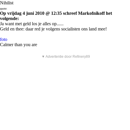
Nihilist
quote:
Op vrijdag 4 juni 2010 @ 12:35 schreef Markofnikoff het
volgende:
Ja want met geld los je alles op......
Geld en thee: daar red je volgens socialisten ons land mee!
foto
Calmer than you are
▼ Advertentie door Refinery89