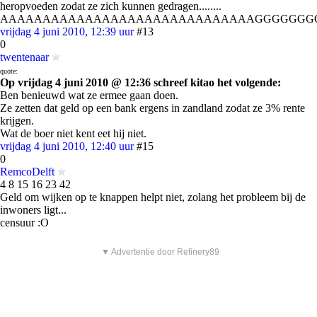
heropvoeden zodat ze zich kunnen gedragen........
AAAAAAAAAAAAAAAAAAAAAAAAAAAAAAGGGGGGG
vrijdag 4 juni 2010, 12:39 uur
#13
0
twentenaar
quote:
Op vrijdag 4 juni 2010 @ 12:36 schreef kitao het volgende:
Ben benieuwd wat ze ermee gaan doen.
Ze zetten dat geld op een bank ergens in zandland zodat ze 3% rente
krijgen.
Wat de boer niet kent eet hij niet.
vrijdag 4 juni 2010, 12:40 uur
#15
0
RemcoDelft
4 8 15 16 23 42
Geld om wijken op te knappen helpt niet, zolang het probleem bij de
inwoners ligt...
censuur :O
▼ Advertentie door Refinery89