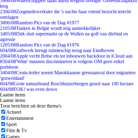
59
06/08
Waterschappen slaan alarm wegens droogte: Gereedschapskist
leeg
23
06/08
Zorgmedewerkster die 's nachts haar vriend bezocht terecht
ontslagen
38
06/08
Random Pics van de Dag #1977
21
05/08
Tanken in België wordt nóg aantrekkelijker
34
05/08
Dirk sluit supermarkt op de Wallen na golf van diefstal en
agressie
12
05/08
Random Pics van de Dag #1976
6
04/08
Kraftwerk brengt ruimteschip terug naar Eindhoven
20
04/08
Apple vecht Britse eis tot inbouwen backdoor in iCloud aan
85
04/08
'Witte' mannen discrimineren is volgens OM geen enkel
probleem
34
04/08
Ceuta-leider noemt Marokkaanse grensaanval door migranten
'gruweldaad'
6
04/08
Grote natuurbrand Boschhuizerbergen groeit naar 100 hectare
6
04/08
FOK! was even down
Laatste items
Laatste items
Toon berichten uit deze thema's
Actueel
Entertainment
Sport
Film & Tv
Games