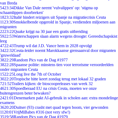
van Breda
54
23:34
Dikke Van Dale neemt 'vulvalippen' op: 'stigma op
schaamlippen doorbreken'
18
23:32
Italië hindert reizigers uit Spanje na migratiecrisis Ceuta
11
23:30
Smokkelbende opgerold in Spanje, verdienden miljoenen aan
migranten
22
23:22
Quake krijgt na 30 jaar een gratis uitbreiding
59
22:53
Waterschappen slaan alarm wegens droogte: Gereedschapskist
leeg
47
22:43
Trump wil dat J.D. Vance hem in 2028 opvolgt
34
22:32
Ceuta-leider noemt Marokkaanse grensaanval door migranten
'gruweldaad'
38
22:29
Random Pics van de Dag #1977
38
22:28
Spaanse politie: minstens tien voor terrorisme veroordeelden
onder migranten Ceuta
15
22:25
Long live the 7th of October
30
22:20
Tropische hitte keert zondag terug met lokaal 32 graden
7
21:52
Trailers kijken: de bioscoopreleases van week 32
46
21:30
Spoedberaad EU na crisis Ceuta, moeten we onze
buitengrenzen beter bewaken?
24
21:01
Denemarken pakt AI-gebruik in scholen aan: extra mondelinge
examens
36
20:20
Duitser (93) crasht met quad tegen boom, vier gewonden
11
20:01
VrijMiBabes #316 (not very sfw!)
35
19:58
Random Pics van de Dag #1979