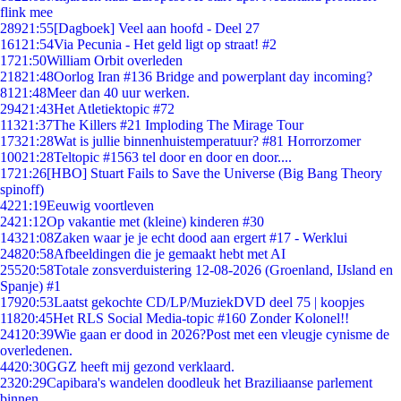
flink mee
289
21:55
[Dagboek] Veel aan hoofd - Deel 27
161
21:54
Via Pecunia - Het geld ligt op straat! #2
17
21:50
William Orbit overleden
218
21:48
Oorlog Iran #136 Bridge and powerplant day incoming?
81
21:48
Meer dan 40 uur werken.
294
21:43
Het Atletiektopic #72
113
21:37
The Killers #21 Imploding The Mirage Tour
173
21:28
Wat is jullie binnenhuistemperatuur? #81 Horrorzomer
100
21:28
Teltopic #1563 tel door en door en door....
17
21:26
[HBO] Stuart Fails to Save the Universe (Big Bang Theory
spinoff)
42
21:19
Eeuwig voortleven
24
21:12
Op vakantie met (kleine) kinderen #30
143
21:08
Zaken waar je je echt dood aan ergert #17 - Werklui
248
20:58
Afbeeldingen die je gemaakt hebt met AI
255
20:58
Totale zonsverduistering 12-08-2026 (Groenland, IJsland en
Spanje) #1
179
20:53
Laatst gekochte CD/LP/MuziekDVD deel 75 | koopjes
118
20:45
Het RLS Social Media-topic #160 Zonder Kolonel!!
241
20:39
Wie gaan er dood in 2026?Post met een vleugje cynisme de
overledenen.
44
20:30
GGZ heeft mij gezond verklaard.
23
20:29
Capibara's wandelen doodleuk het Braziliaanse parlement
binnen