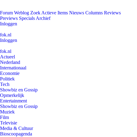
Forum
Weblog
Zoek
Actieve Items
Nieuws
Columns
Reviews
Previews
Specials
Archief
Inloggen
fok.nl
Inloggen
fok.nl
Actueel
Nederland
Internationaal
Economie
Politiek
Tech
Showbiz en Gossip
Opmerkelijk
Entertainment
Showbiz en Gossip
Muziek
Film
Televisie
Media & Cultuur
Bioscoopagenda