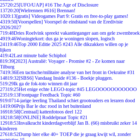
257
20:25
[UFO/UAP] #16 The Age of Disclosure
137
20:20
[Wielrennen #616] Brennan!
10
20:13
[gratis] Videogames Part 9: Gratis en free-to-play games!
43
19:50
[Voorspellen] Voorspel de eindstand van de Eredivisie
2026/2027
7
19:48
Dries Roelvink spreekt vakantieganger aan om gele zwembroek
49
19:46
Woningtekort: dus ga je woningen slopen, logisch
241
19:46
Top 2000 Editie 2025 #243 Alle dikzakken willen op je
lijken
4
19:42
Last minute balie Schiphol
8
19:39
[2023] Australië: Voyager - Promise #2 - Ze komen naar
Tilburg
74
19:36
Een tactische/militaire analyse van het front in Oekraïne #31
148
19:32
[SBS6] Vandaag Inside #136 - Boekje pluggen.
5
19:29
Ik ga de fok-toto winnen dit jaar
273
19:25
Het enige echte LEGO-topic #45 LEGOOOOOOOOOOO
235
19:13
Frontpage Feedback Topic #60
9
19:07
14-jarige leerling Thailand schiet grootouders en leraren dood
14
19:06
Prijs Bar le duc rood in het buitenland
169
18:58
[Centraal] kattenfotoos deel 122
182
18:58
[ONLINE] Roddelpraat Topic #21
129
18:53
Invalkracht kinderdagverblijf Jan B. (66) misbruikt zeker 14
kinderen
276
18:52
Dump hier elke 40+ TOEP die je graag kwijt wil, zonder
restricties 15