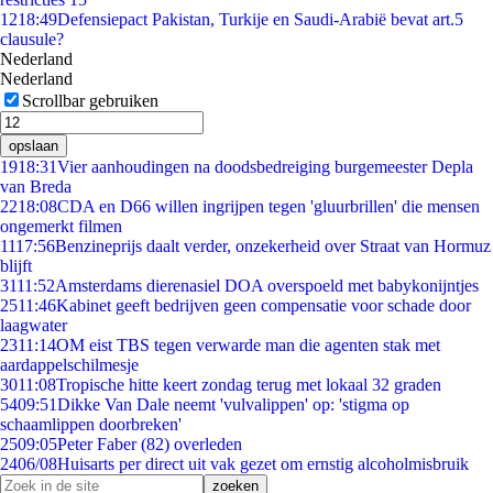
12
18:49
Defensiepact Pakistan, Turkije en Saudi-Arabië bevat art.5
clausule?
Nederland
Nederland
Scrollbar gebruiken
opslaan
19
18:31
Vier aanhoudingen na doodsbedreiging burgemeester Depla
van Breda
22
18:08
CDA en D66 willen ingrijpen tegen 'gluurbrillen' die mensen
ongemerkt filmen
11
17:56
Benzineprijs daalt verder, onzekerheid over Straat van Hormuz
blijft
31
11:52
Amsterdams dierenasiel DOA overspoeld met babykonijntjes
25
11:46
Kabinet geeft bedrijven geen compensatie voor schade door
laagwater
23
11:14
OM eist TBS tegen verwarde man die agenten stak met
aardappelschilmesje
30
11:08
Tropische hitte keert zondag terug met lokaal 32 graden
54
09:51
Dikke Van Dale neemt 'vulvalippen' op: 'stigma op
schaamlippen doorbreken'
25
09:05
Peter Faber (82) overleden
24
06/08
Huisarts per direct uit vak gezet om ernstig alcoholmisbruik