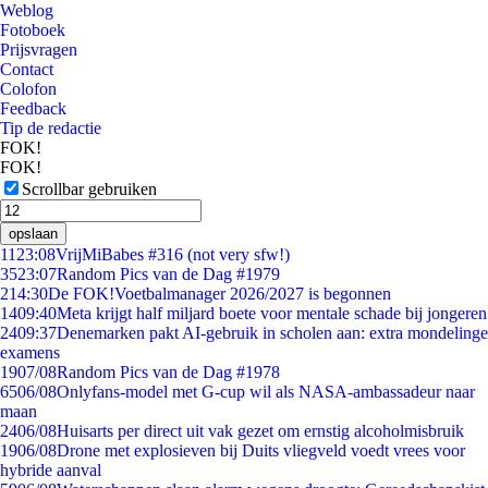
Weblog
Fotoboek
Prijsvragen
Contact
Colofon
Feedback
Tip de redactie
FOK!
FOK!
Scrollbar gebruiken
opslaan
11
23:08
VrijMiBabes #316 (not very sfw!)
35
23:07
Random Pics van de Dag #1979
2
14:30
De FOK!Voetbalmanager 2026/2027 is begonnen
14
09:40
Meta krijgt half miljard boete voor mentale schade bij jongeren
24
09:37
Denemarken pakt AI-gebruik in scholen aan: extra mondelinge
examens
19
07/08
Random Pics van de Dag #1978
65
06/08
Onlyfans-model met G-cup wil als NASA-ambassadeur naar
maan
24
06/08
Huisarts per direct uit vak gezet om ernstig alcoholmisbruik
19
06/08
Drone met explosieven bij Duits vliegveld voedt vrees voor
hybride aanval