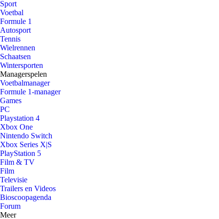
Sport
Voetbal
Formule 1
Autosport
Tennis
Wielrennen
Schaatsen
Wintersporten
Managerspelen
Voetbalmanager
Formule 1-manager
Games
PC
Playstation 4
Xbox One
Nintendo Switch
Xbox Series X|S
PlayStation 5
Film & TV
Film
Televisie
Trailers en Videos
Bioscoopagenda
Forum
Meer