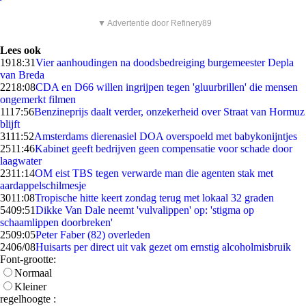
▼ Advertentie door Refinery89
Lees ook
19
18:31
Vier aanhoudingen na doodsbedreiging burgemeester Depla
van Breda
22
18:08
CDA en D66 willen ingrijpen tegen 'gluurbrillen' die mensen
ongemerkt filmen
11
17:56
Benzineprijs daalt verder, onzekerheid over Straat van Hormuz
blijft
31
11:52
Amsterdams dierenasiel DOA overspoeld met babykonijntjes
25
11:46
Kabinet geeft bedrijven geen compensatie voor schade door
laagwater
23
11:14
OM eist TBS tegen verwarde man die agenten stak met
aardappelschilmesje
30
11:08
Tropische hitte keert zondag terug met lokaal 32 graden
54
09:51
Dikke Van Dale neemt 'vulvalippen' op: 'stigma op
schaamlippen doorbreken'
25
09:05
Peter Faber (82) overleden
24
06/08
Huisarts per direct uit vak gezet om ernstig alcoholmisbruik
Font-grootte:
Normaal
Kleiner
regelhoogte :