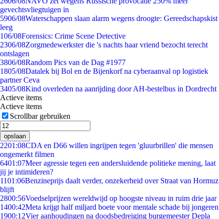
26
06/08
NAVO zet wegens Russische provocatie 250% meer
gevechtsvliegtuigen in
59
06/08
Waterschappen slaan alarm wegens droogte: Gereedschapskist
leeg
1
06/08
Forensics: Crime Scene Detective
23
06/08
Zorgmedewerkster die 's nachts haar vriend bezocht terecht
ontslagen
38
06/08
Random Pics van de Dag #1977
18
05/08
Datalek bij Bol en de Bijenkorf na cyberaanval op logistiek
partner Ceva
34
05/08
Kind overleden na aanrijding door AH-bestelbus in Dordrecht
Actieve items
Actieve items
Scrollbar gebruiken
opslaan
22
01:08
CDA en D66 willen ingrijpen tegen 'gluurbrillen' die mensen
ongemerkt filmen
64
01:07
Meer agressie tegen een andersluidende politieke mening, laat
jij je intimideren?
11
01:06
Benzineprijs daalt verder, onzekerheid over Straat van Hormuz
blijft
28
00:56
Voedselprijzen wereldwijd op hoogste niveau in ruim drie jaar
14
00:42
Meta krijgt half miljard boete voor mentale schade bij jongeren
19
00:12
Vier aanhoudingen na doodsbedreiging burgemeester Depla