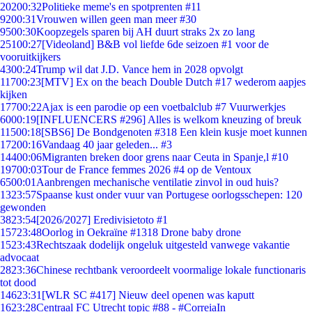
202
00:32
Politieke meme's en spotprenten #11
92
00:31
Vrouwen willen geen man meer #30
95
00:30
Koopzegels sparen bij AH duurt straks 2x zo lang
251
00:27
[Videoland] B&B vol liefde 6de seizoen #1 voor de
vooruitkijkers
43
00:24
Trump wil dat J.D. Vance hem in 2028 opvolgt
117
00:23
[MTV] Ex on the beach Double Dutch #17 wederom aapjes
kijken
177
00:22
Ajax is een parodie op een voetbalclub #7 Vuurwerkjes
60
00:19
[INFLUENCERS #296] Alles is welkom kneuzing of breuk
115
00:18
[SBS6] De Bondgenoten #318 Een klein kusje moet kunnen
172
00:16
Vandaag 40 jaar geleden... #3
144
00:06
Migranten breken door grens naar Ceuta in Spanje,l #10
197
00:03
Tour de France femmes 2026 #4 op de Ventoux
65
00:01
Aanbrengen mechanische ventilatie zinvol in oud huis?
13
23:57
Spaanse kust onder vuur van Portugese oorlogsschepen: 120
gewonden
38
23:54
[2026/2027] Eredivisietoto #1
157
23:48
Oorlog in Oekraïne #1318 Drone baby drone
15
23:43
Rechtszaak dodelijk ongeluk uitgesteld vanwege vakantie
advocaat
28
23:36
Chinese rechtbank veroordeelt voormalige lokale functionaris
tot dood
146
23:31
[WLR SC #417] Nieuw deel openen was kaputt
16
23:28
Centraal FC Utrecht topic #88 - #CorreiaIn