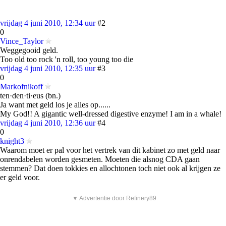
vrijdag 4 juni 2010, 12:34 uur
#2
0
Vince_Taylor
Weggegooid geld.
Too old too rock 'n roll, too young too die
vrijdag 4 juni 2010, 12:35 uur
#3
0
Markofnikoff
ten·den·ti·eus (bn.)
Ja want met geld los je alles op......
My God!! A gigantic well-dressed digestive enzyme! I am in a whale!
vrijdag 4 juni 2010, 12:36 uur
#4
0
knight3
Waarom moet er pal voor het vertrek van dit kabinet zo met geld naar
onrendabelen worden gesmeten. Moeten die alsnog CDA gaan
stemmen? Dat doen tokkies en allochtonen toch niet ook al krijgen ze
er geld voor.
▼ Advertentie door Refinery89