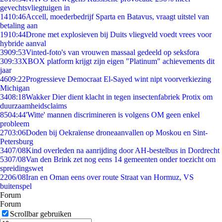
gevechtsvliegtuigen in
14
10:46
Accell, moederbedrijf Sparta en Batavus, vraagt uitstel van
betaling aan
19
10:44
Drone met explosieven bij Duits vliegveld voedt vrees voor
hybride aanval
39
09:53
Vinted-foto's van vrouwen massaal gedeeld op seksfora
3
09:33
XBOX platform krijgt zijn eigen "Platinum" achievements dit
jaar
46
09:22
Progressieve Democraat El-Sayed wint nipt voorverkiezing
Michigan
34
08:18
Wakker Dier dient klacht in tegen insectenfabriek Protix om
duurzaamheidsclaims
85
04:44
'Witte' mannen discrimineren is volgens OM geen enkel
probleem
27
03:06
Doden bij Oekraïense droneaanvallen op Moskou en Sint-
Petersburg
34
07/08
Kind overleden na aanrijding door AH-bestelbus in Dordrecht
53
07/08
Van den Brink zet nog eens 14 gemeenten onder toezicht om
spreidingswet
22
06/08
Iran en Oman eens over route Straat van Hormuz, VS
buitenspel
Forum
Forum
Scrollbar gebruiken