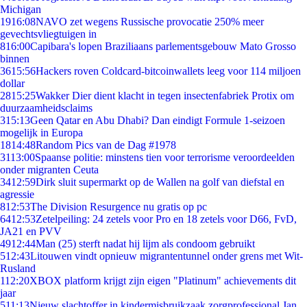
Michigan
19
16:08
NAVO zet wegens Russische provocatie 250% meer
gevechtsvliegtuigen in
8
16:00
Capibara's lopen Braziliaans parlementsgebouw Mato Grosso
binnen
36
15:56
Hackers roven Coldcard-bitcoinwallets leeg voor 114 miljoen
dollar
28
15:25
Wakker Dier dient klacht in tegen insectenfabriek Protix om
duurzaamheidsclaims
3
15:13
Geen Qatar en Abu Dhabi? Dan eindigt Formule 1-seizoen
mogelijk in Europa
18
14:48
Random Pics van de Dag #1978
31
13:00
Spaanse politie: minstens tien voor terrorisme veroordeelden
onder migranten Ceuta
34
12:59
Dirk sluit supermarkt op de Wallen na golf van diefstal en
agressie
8
12:53
The Division Resurgence nu gratis op pc
64
12:53
Zetelpeiling: 24 zetels voor Pro en 18 zetels voor D66, FvD,
JA21 en PVV
49
12:44
Man (25) sterft nadat hij lijm als condoom gebruikt
5
12:43
Litouwen vindt opnieuw migrantentunnel onder grens met Wit-
Rusland
1
12:20
XBOX platform krijgt zijn eigen "Platinum" achievements dit
jaar
5
11:13
Nieuw slachtoffer in kindermisbruikzaak zorgprofessional Jan