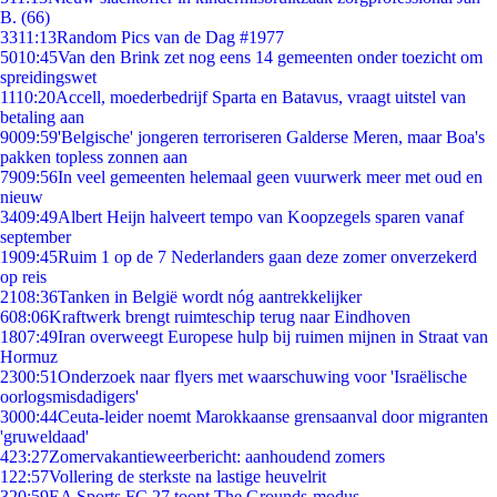
B. (66)
33
11:13
Random Pics van de Dag #1977
50
10:45
Van den Brink zet nog eens 14 gemeenten onder toezicht om
spreidingswet
11
10:20
Accell, moederbedrijf Sparta en Batavus, vraagt uitstel van
betaling aan
90
09:59
'Belgische' jongeren terroriseren Galderse Meren, maar Boa's
pakken topless zonnen aan
79
09:56
In veel gemeenten helemaal geen vuurwerk meer met oud en
nieuw
34
09:49
Albert Heijn halveert tempo van Koopzegels sparen vanaf
september
19
09:45
Ruim 1 op de 7 Nederlanders gaan deze zomer onverzekerd
op reis
21
08:36
Tanken in België wordt nóg aantrekkelijker
6
08:06
Kraftwerk brengt ruimteschip terug naar Eindhoven
18
07:49
Iran overweegt Europese hulp bij ruimen mijnen in Straat van
Hormuz
23
00:51
Onderzoek naar flyers met waarschuwing voor 'Israëlische
oorlogsmisdadigers'
30
00:44
Ceuta-leider noemt Marokkaanse grensaanval door migranten
'gruweldaad'
4
23:27
Zomervakantieweerbericht: aanhoudend zomers
1
22:57
Vollering de sterkste na lastige heuvelrit
3
20:59
EA Sports FC 27 toont The Grounds-modus