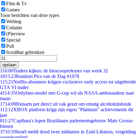
Film & Tv
Games
Toon berichten van deze types
Weblog
Column
(P)review
Special
Poll
Scrollbar gebruiken
opslaan
1
16:00
Trailers kijken: de bioscoopreleases van week 32
18
15:23
Random Pics van de Dag #1978
1
15:21
Netflix-abonnees krijgen exclusieve early access tot uitgebreide
GTA VI trailer
41
14:35
Onlyfans-model met G-cup wil als NASA-ambassadeur naar
maan
17
14:09
Huisarts per direct uit vak gezet om ernstig alcoholmisbruik
1
12:12
XBOX platform krijgt zijn eigen "Platinum" achievements dit
jaar
8
11:27
Capibara's lopen Braziliaans parlementsgebouw Mato Grosso
binnen
37
10:59
Israël meldt dood twee militairen in Zuid-Libanon, vergelding
aangekondigd