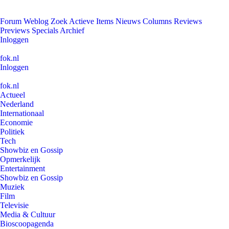
Forum
Weblog
Zoek
Actieve Items
Nieuws
Columns
Reviews
Previews
Specials
Archief
Inloggen
fok.nl
Inloggen
fok.nl
Actueel
Nederland
Internationaal
Economie
Politiek
Tech
Showbiz en Gossip
Opmerkelijk
Entertainment
Showbiz en Gossip
Muziek
Film
Televisie
Media & Cultuur
Bioscoopagenda