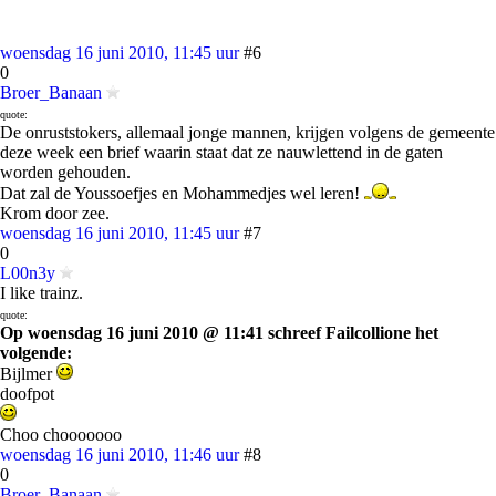
woensdag 16 juni 2010, 11:45 uur
#6
0
Broer_Banaan
quote:
De onruststokers, allemaal jonge mannen, krijgen volgens de gemeente
deze week een brief waarin staat dat ze nauwlettend in de gaten
worden gehouden.
Dat zal de Youssoefjes en Mohammedjes wel leren!
Krom door zee.
woensdag 16 juni 2010, 11:45 uur
#7
0
L00n3y
I like trainz.
quote:
Op woensdag 16 juni 2010 @ 11:41 schreef Failcollione het
volgende:
Bijlmer
doofpot
Choo chooooooo
woensdag 16 juni 2010, 11:46 uur
#8
0
Broer_Banaan