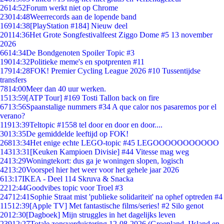
26
14:52
Forum werkt niet op Chrome
230
14:48
Weerrecords aan de lopende band
169
14:38
[PlayStation #184] Nieuw deel
201
14:36
Het Grote Songfestivalfeest Ziggo Dome #5 13 november
2026
66
14:34
De Bondgenoten Spoiler Topic #3
190
14:32
Politieke meme's en spotprenten #11
179
14:28
FOK! Premier Cycling League 2026 #10 Tussentijdse
transfers
78
14:00
Meer dan 40 uur werken.
15
13:59
[ATP Tour] #169 Tosti Tallon back on fire
67
13:56
Spaanstalige nummers #34 A que calor nos pasaremos por el
verano?
119
13:39
Teltopic #1558 tel door en door en door....
30
13:35
De gemiddelde leeftijd op FOK!
268
13:34
Het enige echte LEGO-topic #45 LEGOOOOOOOOOOO
143
13:31
[Keuken Kampioen Divisie] #44 Vitesse mag weg
24
13:29
Woningtekort: dus ga je woningen slopen, logisch
42
13:20
Voorspel hier het weer voor het gehele jaar 2026
6
13:17
IKEA - Deel 114 Skruva & Snacka
22
12:44
Goodvibes topic voor Troel #3
247
12:41
Sophie Straat mist 'publieke solidariteit' na ophef optreden #4
115
12:39
[Apple TV] Met fantastische films/series! #2 Silo genot
20
12:30
[Dagboek] Mijn struggles in het dagelijks leven
239
12:27
Totale zonsverduistering 12-08-2026 (Groenland, IJsland en