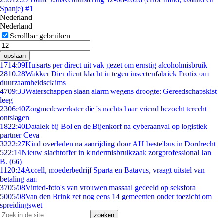
Spanje) #1
Nederland
Nederland
Scrollbar gebruiken
opslaan
17
14:09
Huisarts per direct uit vak gezet om ernstig alcoholmisbruik
28
10:28
Wakker Dier dient klacht in tegen insectenfabriek Protix om
duurzaamheidsclaims
47
09:33
Waterschappen slaan alarm wegens droogte: Gereedschapskist
leeg
23
06:40
Zorgmedewerkster die 's nachts haar vriend bezocht terecht
ontslagen
18
22:40
Datalek bij Bol en de Bijenkorf na cyberaanval op logistiek
partner Ceva
32
22:27
Kind overleden na aanrijding door AH-bestelbus in Dordrecht
5
22:14
Nieuw slachtoffer in kindermisbruikzaak zorgprofessional Jan
B. (66)
11
20:24
Accell, moederbedrijf Sparta en Batavus, vraagt uitstel van
betaling aan
37
05/08
Vinted-foto's van vrouwen massaal gedeeld op seksfora
50
05/08
Van den Brink zet nog eens 14 gemeenten onder toezicht om
spreidingswet