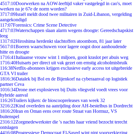
45
17:10
Doorwerken na AOW-leeftijd vaker vastgelegd in cao's, moet
werken na je 67e de norm worden?
37
17:09
Israël meldt dood twee militairen in Zuid-Libanon, vergelding
aangekondigd
1
17:07
Forensics: Crime Scene Detective
47
17:03
Waterschappen slaan alarm wegens droogte: Gereedschapskist
leeg
13
17:02
Hiroshima herdenkt slachtoffers atoombom, 81 jaar later
56
17:01
Boeren waarschuwen voor lagere oogst door aanhoudende
hitte en droogte
17
16:41
Italiaanse vrouw wint 1 miljoen, gooit kraslot per abuis weg
17
16:40
Huisarts per direct uit vak gezet om ernstig alcoholmisbruik
1
16:38
Netflix-abonnees krijgen exclusieve early access tot uitgebreide
GTA VI trailer
18
16:36
Datalek bij Bol en de Bijenkorf na cyberaanval op logistiek
partner Ceva
10
16:34
Drone met explosieven bij Duits vliegveld voedt vrees voor
hybride aanval
1
16:26
Trailers kijken: de bioscoopreleases van week 32
32
16:22
Kind overleden na aanrijding door AH-bestelbus in Dordrecht
18
16:20
Iran en Oman eens over route Straat van Hormuz, VS
buitenspel
23
16:12
Zorgmedewerkster die 's nachts haar vriend bezocht terecht
ontslagen
44
16:08
Progressieve Democraat El-Sayed wint nipt voorverkiezing