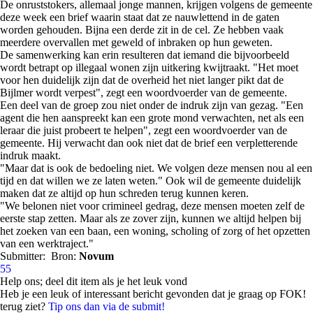
De onruststokers, allemaal jonge mannen, krijgen volgens de gemeente
deze week een brief waarin staat dat ze nauwlettend in de gaten
worden gehouden. Bijna een derde zit in de cel. Ze hebben vaak
meerdere overvallen met geweld of inbraken op hun geweten.
De samenwerking kan erin resulteren dat iemand die bijvoorbeeld
wordt betrapt op illegaal wonen zijn uitkering kwijtraakt. "Het moet
voor hen duidelijk zijn dat de overheid het niet langer pikt dat de
Bijlmer wordt verpest", zegt een woordvoerder van de gemeente.
Een deel van de groep zou niet onder de indruk zijn van gezag. "Een
agent die hen aanspreekt kan een grote mond verwachten, net als een
leraar die juist probeert te helpen", zegt een woordvoerder van de
gemeente. Hij verwacht dan ook niet dat de brief een verpletterende
indruk maakt.
"Maar dat is ook de bedoeling niet. We volgen deze mensen nou al een
tijd en dat willen we ze laten weten." Ook wil de gemeente duidelijk
maken dat ze altijd op hun schreden terug kunnen keren.
"We belonen niet voor crimineel gedrag, deze mensen moeten zelf de
eerste stap zetten. Maar als ze zover zijn, kunnen we altijd helpen bij
het zoeken van een baan, een woning, scholing of zorg of het opzetten
van een werktraject."
Submitter:
Bron:
Novum
55
Help ons; deel dit item als je het leuk vond
Heb je een leuk of interessant bericht gevonden dat je graag op FOK!
terug ziet?
Tip ons dan via de submit!