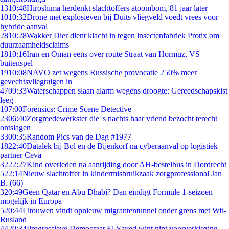
13
10:48
Hiroshima herdenkt slachtoffers atoombom, 81 jaar later
10
10:32
Drone met explosieven bij Duits vliegveld voedt vrees voor
hybride aanval
28
10:28
Wakker Dier dient klacht in tegen insectenfabriek Protix om
duurzaamheidsclaims
18
10:16
Iran en Oman eens over route Straat van Hormuz, VS
buitenspel
19
10:08
NAVO zet wegens Russische provocatie 250% meer
gevechtsvliegtuigen in
47
09:33
Waterschappen slaan alarm wegens droogte: Gereedschapskist
leeg
1
07:00
Forensics: Crime Scene Detective
23
06:40
Zorgmedewerkster die 's nachts haar vriend bezocht terecht
ontslagen
33
00:35
Random Pics van de Dag #1977
18
22:40
Datalek bij Bol en de Bijenkorf na cyberaanval op logistiek
partner Ceva
32
22:27
Kind overleden na aanrijding door AH-bestelbus in Dordrecht
5
22:14
Nieuw slachtoffer in kindermisbruikzaak zorgprofessional Jan
B. (66)
3
20:49
Geen Qatar en Abu Dhabi? Dan eindigt Formule 1-seizoen
mogelijk in Europa
5
20:44
Litouwen vindt opnieuw migrantentunnel onder grens met Wit-
Rusland
44
20:34
Progressieve Democraat El-Sayed wint nipt voorverkiezing