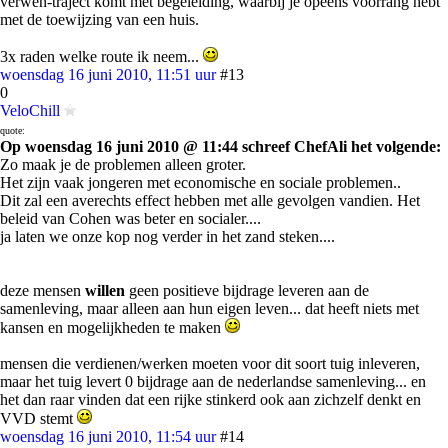
verwen-traject komt met begeleiding, waarbij je opeens voorrang hebt
met de toewijzing van een huis.
3x raden welke route ik neem...
woensdag 16 juni 2010, 11:51 uur
#13
0
VeloChill
quote:
Op woensdag 16 juni 2010 @ 11:44 schreef ChefAli het volgende:
Zo maak je de problemen alleen groter.
Het zijn vaak jongeren met economische en sociale problemen..
Dit zal een averechts effect hebben met alle gevolgen vandien. Het
beleid van Cohen was beter en socialer....
ja laten we onze kop nog verder in het zand steken....
deze mensen
willen
geen positieve bijdrage leveren aan de
samenleving, maar alleen aan hun eigen leven... dat heeft niets met
kansen en mogelijkheden te maken
mensen die verdienen/werken moeten voor dit soort tuig inleveren,
maar het tuig levert 0 bijdrage aan de nederlandse samenleving... en
het dan raar vinden dat een rijke stinkerd ook aan zichzelf denkt en
VVD stemt
woensdag 16 juni 2010, 11:54 uur
#14