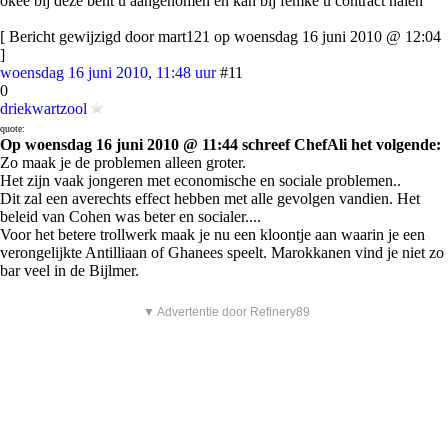
okee bij deze bent u aangenomen en kan bij femke u contract halen
[ Bericht gewijzigd door mart121 op woensdag 16 juni 2010 @ 12:04
]
woensdag 16 juni 2010, 11:48 uur
#11
0
driekwartzool
quote:
Op woensdag 16 juni 2010 @ 11:44 schreef ChefAli het volgende:
Zo maak je de problemen alleen groter.
Het zijn vaak jongeren met economische en sociale problemen..
Dit zal een averechts effect hebben met alle gevolgen vandien. Het
beleid van Cohen was beter en socialer....
Voor het betere trollwerk maak je nu een kloontje aan waarin je een
verongelijkte Antilliaan of Ghanees speelt. Marokkanen vind je niet zo
bar veel in de Bijlmer.
▼ Advertentie door Refinery89