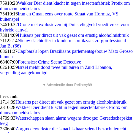
759
10:28
Wakker Dier dient klacht in tegen insectenfabriek Protix om
duurzaamheidsclaims
754
10:16
Iran en Oman eens over route Straat van Hormuz, VS
buitenspel
746
10:32
Drone met explosieven bij Duits vliegveld voedt vrees voor
hybride aanval
738
14:09
Huisarts per direct uit vak gezet om ernstig alcoholmisbruik
711
22:14
Nieuw slachtoffer in kindermisbruikzaak zorgprofessional
Jan B. (66)
686
11:27
Capibara's lopen Braziliaans parlementsgebouw Mato Grosso
binnen
684
07:00
Forensics: Crime Scene Detective
626
10:59
Israël meldt dood twee militairen in Zuid-Libanon,
vergelding aangekondigd
▼ Advertentie door Refinery89
Lees ook
17
14:09
Huisarts per direct uit vak gezet om ernstig alcoholmisbruik
28
10:28
Wakker Dier dient klacht in tegen insectenfabriek Protix om
duurzaamheidsclaims
47
09:33
Waterschappen slaan alarm wegens droogte: Gereedschapskist
leeg
23
06:40
Zorgmedewerkster die 's nachts haar vriend bezocht terecht