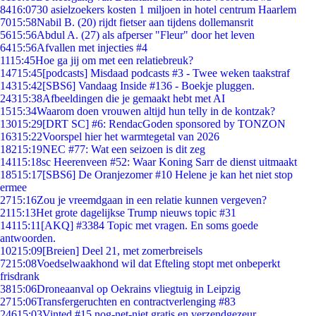
84
16:07
30 asielzoekers kosten 1 miljoen in hotel centrum Haarlem
70
15:58
Nabil B. (20) rijdt fietser aan tijdens dollemansrit
56
15:56
Abdul A. (27) als afperser "Fleur" door het leven
64
15:56
Afvallen met injecties #4
11
15:45
Hoe ga jij om met een relatiebreuk?
147
15:45
[podcasts] Misdaad podcasts #3 - Twee weken taakstraf
143
15:42
[SBS6] Vandaag Inside #136 - Boekje pluggen.
243
15:38
Afbeeldingen die je gemaakt hebt met AI
15
15:34
Waarom doen vrouwen altijd hun telly in de kontzak?
130
15:29
[DRT SC] #6: RendacGoden sponsored by TONZON
163
15:22
Voorspel hier het warmtegetal van 2026
182
15:19
NEC #77: Wat een seizoen is dit zeg
141
15:18
sc Heerenveen #52: Waar Koning Sarr de dienst uitmaakt
185
15:17
[SBS6] De Oranjezomer #10 Helene je kan het niet stop
ermee
27
15:16
Zou je vreemdgaan in een relatie kunnen vergeven?
21
15:13
Het grote dagelijkse Trump nieuws topic #31
141
15:11
[AKQ] #3384 Topic met vragen. En soms goede
antwoorden.
102
15:09
[Breien] Deel 21, met zomerbreisels
72
15:08
Voedselwaakhond wil dat Efteling stopt met onbeperkt
frisdrank
38
15:06
Droneaanval op Oekrains vliegtuig in Leipzig
27
15:06
Transfergeruchten en contractverlenging #83
246
15:03
Vinted #15 nog-net-niet gratis en verzendgezeur