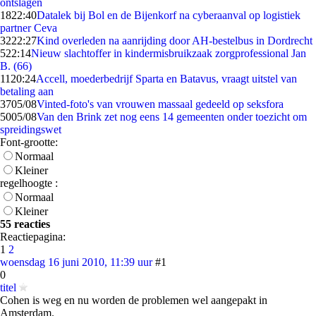
ontslagen
18
22:40
Datalek bij Bol en de Bijenkorf na cyberaanval op logistiek
partner Ceva
32
22:27
Kind overleden na aanrijding door AH-bestelbus in Dordrecht
5
22:14
Nieuw slachtoffer in kindermisbruikzaak zorgprofessional Jan
B. (66)
11
20:24
Accell, moederbedrijf Sparta en Batavus, vraagt uitstel van
betaling aan
37
05/08
Vinted-foto's van vrouwen massaal gedeeld op seksfora
50
05/08
Van den Brink zet nog eens 14 gemeenten onder toezicht om
spreidingswet
Font-grootte:
Normaal
Kleiner
regelhoogte :
Normaal
Kleiner
55 reacties
Reactiepagina:
1
2
woensdag 16 juni 2010, 11:39 uur
#1
0
titel
Cohen is weg en nu worden de problemen wel aangepakt in
Amsterdam.