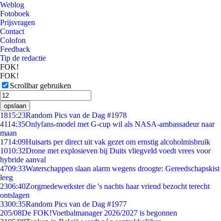
Weblog
Fotoboek
Prijsvragen
Contact
Colofon
Feedback
Tip de redactie
FOK!
FOK!
Scrollbar gebruiken
opslaan
18
15:23
Random Pics van de Dag #1978
41
14:35
Onlyfans-model met G-cup wil als NASA-ambassadeur naar
maan
17
14:09
Huisarts per direct uit vak gezet om ernstig alcoholmisbruik
10
10:32
Drone met explosieven bij Duits vliegveld voedt vrees voor
hybride aanval
47
09:33
Waterschappen slaan alarm wegens droogte: Gereedschapskist
leeg
23
06:40
Zorgmedewerkster die 's nachts haar vriend bezocht terecht
ontslagen
33
00:35
Random Pics van de Dag #1977
2
05/08
De FOK!Voetbalmanager 2026/2027 is begonnen