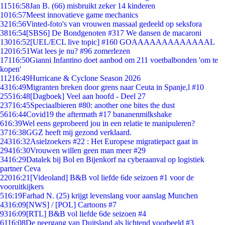
115
16:58
Jan B. (66) misbruikt zeker 14 kinderen
10
16:57
Meest innovatieve game mechanics
32
16:56
Vinted-foto's van vrouwen massaal gedeeld op seksfora
38
16:54
[SBS6] De Bondgenoten #317 We dansen de macaroni
130
16:52
[UEL/ECL live topic] #160 GOAAAAAAAAAAAAAL
120
16:51
Wat lees je nu? #96 zomerlezen
171
16:50
Gianni Infantino doet aanbod om 211 voetbalbonden 'om te
kopen'
112
16:49
Hurricane & Cyclone Season 2026
43
16:49
Migranten breken door grens naar Ceuta in Spanje,l #10
255
16:48
[Dagboek] Veel aan hoofd - Deel 27
237
16:45
Speciaalbieren #80: another one bites the dust
56
16:44
Covid19 the aftermath #17 bananenmilkshake
6
16:39
Wel eens geprobeerd jou in een relatie te manipuleren?
37
16:38
GGZ heeft mij gezond verklaard.
243
16:32
Asielzoekers #22 : Het Europese migratiepact gaat in
294
16:30
Vrouwen willen geen man meer #29
34
16:29
Datalek bij Bol en Bijenkorf na cyberaanval op logistiek
partner Ceva
220
16:21
[Videoland] B&B vol liefde 6de seizoen #1 voor de
vooruitkijkers
5
16:19
Farhad N. (25) krijgt levenslang voor aanslag Munchen
43
16:09
[NWS] / [POL] Cartoons #7
93
16:09
[RTL] B&B vol liefde 6de seizoen #4
61
16:08
De neergang van Duitsland als lichtend voorbeeld #3