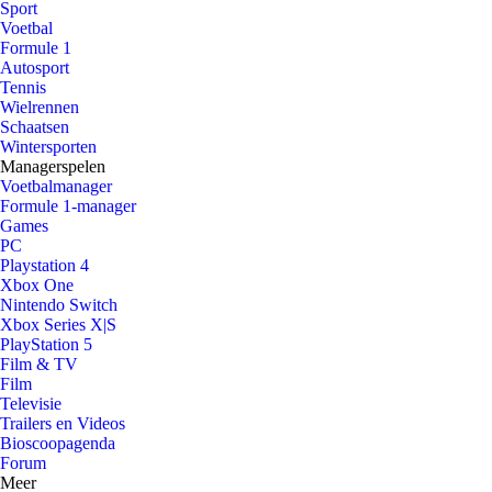
Sport
Voetbal
Formule 1
Autosport
Tennis
Wielrennen
Schaatsen
Wintersporten
Managerspelen
Voetbalmanager
Formule 1-manager
Games
PC
Playstation 4
Xbox One
Nintendo Switch
Xbox Series X|S
PlayStation 5
Film & TV
Film
Televisie
Trailers en Videos
Bioscoopagenda
Forum
Meer