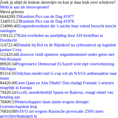
Zoek jij altijd de leukste nieuwtjes en kun je daar leuk over schrijven?
Meld je aan als nieuwsposter!
Meest gelezen
66442
00:35
Random Pics van de Dag #1977
33405
15:23
Random Pics van de Dag #1978
1549
06:40
Zorgmedewerkster die 's nachts haar vriend bezocht terecht
ontslagen
1501
22:27
Kind overleden na aanrijding door AH-bestelbus in
Dordrecht
1147
22:40
Datalek bij Bol en de Bijenkorf na cyberaanval op logistiek
partner Ceva
1124
20:44
Litouwen vindt opnieuw migrantentunnel onder grens met
Wit-Rusland
899
20:34
Progressieve Democraat El-Sayed wint nipt voorverkiezing
Michigan
851
14:35
Onlyfans-model met G-cup wil als NASA-ambassadeur naar
maan
844
20:49
Geen Qatar en Abu Dhabi? Dan eindigt Formule 1-seizoen
mogelijk in Europa
794
20:24
Accell, moederbedrijf Sparta en Batavus, vraagt uitstel van
betaling aan
784
09:33
Waterschappen slaan alarm wegens droogte:
Gereedschapskist leeg
768
10:08
NAVO zet wegens Russische provocatie 250% meer
gevechtsvliegtuigen in