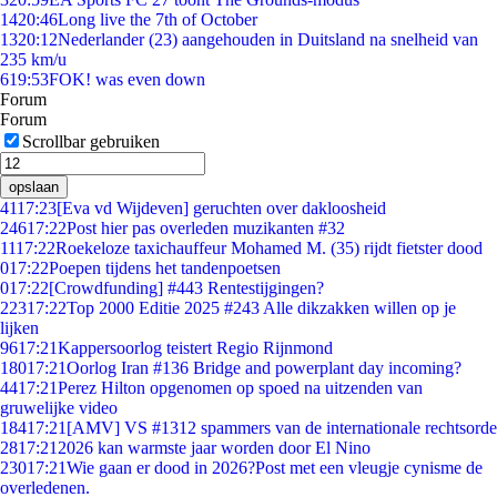
14
20:46
Long live the 7th of October
13
20:12
Nederlander (23) aangehouden in Duitsland na snelheid van
235 km/u
6
19:53
FOK! was even down
Forum
Forum
Scrollbar gebruiken
opslaan
41
17:23
[Eva vd Wijdeven] geruchten over dakloosheid
246
17:22
Post hier pas overleden muzikanten #32
11
17:22
Roekeloze taxichauffeur Mohamed M. (35) rijdt fietster dood
0
17:22
Poepen tijdens het tandenpoetsen
0
17:22
[Crowdfunding] #443 Rentestijgingen?
223
17:22
Top 2000 Editie 2025 #243 Alle dikzakken willen op je
lijken
96
17:21
Kappersoorlog teistert Regio Rijnmond
180
17:21
Oorlog Iran #136 Bridge and powerplant day incoming?
44
17:21
Perez Hilton opgenomen op spoed na uitzenden van
gruwelijke video
184
17:21
[AMV] VS #1312 spammers van de internationale rechtsorde
28
17:21
2026 kan warmste jaar worden door El Nino
230
17:21
Wie gaan er dood in 2026?Post met een vleugje cynisme de
overledenen.