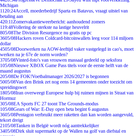
Michigan
11
20:24
Accell, moederbedrijf Sparta en Batavus, vraagt uitstel van
betaling aan
4
20:11
Zomervakantieweerbericht: aanhoudend zomers
1
19:48
Vollering de sterkste na lastige heuvelrit
8
05/08
The Division Resurgence nu gratis op pc
36
05/08
Hackers roven Coldcard-bitcoinwallets leeg voor 114 miljoen
dollar
45
05/08
Doorwerken na AOW-leeftijd vaker vastgelegd in cao's, moet
werken na je 67e de norm worden?
37
05/08
Vinted-foto's van vrouwen massaal gedeeld op seksfora
1
05/08
Nieuwe XBOX Game Pass titels voor de eerste helft van de
maand augustus
2
05/08
De FOK!Voetbalmanager 2026/2027 is begonnen
50
05/08
Van den Brink zet nog eens 14 gemeenten onder toezicht om
spreidingswet
18
05/08
Iran overweegt Europese hulp bij ruimen mijnen in Straat van
Hormuz
3
05/08
EA Sports FC 27 toont The Grounds-modus
1
05/08
Gears of War: E-Day open beta begint 6 augustus
36
05/08
Pentagon verbruikt meer raketten dan kan worden aangevuld,
tekort dreigt
21
05/08
Tanken in België wordt nóg aantrekkelijker
34
05/08
Dirk sluit supermarkt op de Wallen na golf van diefstal en