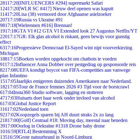
281
17:20
[INFLUENCERS #294] supermarkt Safari
124
17:20
[WLR SC #417] Nieuw deel openen was kaputt
114
17:20
Lisa (38) vermoord door Afghaanse asielzoeker
207
17:19
Russia vs Ukraine #91
98
17:18
[Wielrennen #616] Brennan!
19
17:18
GTA VI #12 GTA VI Extended look 27 Augustus Netflix/YT
220
17:17
GR: Elk glas alcohol is riskant, geen bewijs voor gunstig
effect
63
17:16
Progressieve Democraat El-Sayed wint nipt voorverkiezing
Michigan
188
17:15
Boeken worden opgekocht om chatbots te voeden
91
17:12
Influencer Anna Dobber over pestgedrag op gesponsorde reis
82
17:08
UEFA kondigt boycot van FIFA-competities aan vanwege
plan Infantino
15
17:05
Jaarlijks emigreren duizenden Amerikanen naar Nederland.
182
17:05
Tour de France femmes 2026 #3 Tijd voor de borstcrawl
6
17:04
Insta360 Studio software, lagging en stotteren
47
17:03
Huisarts doet haar werk onder invloed van alcohol
6
17:03
Global Justice Report
116
17:02
Nederland toen
92
17:02
Koopzegels sparen bij AH duurt straks 2x zo lang
218
17:00
[Golf] Centraal #18: Moving day, meestal naar beneden
39
17:00
Oorlog in Oekraïne #1318 Drone baby drone
10
16:59
[RTL4] Bestemming X
135
16:59
Grote natuurbrand in Noord-Limburg