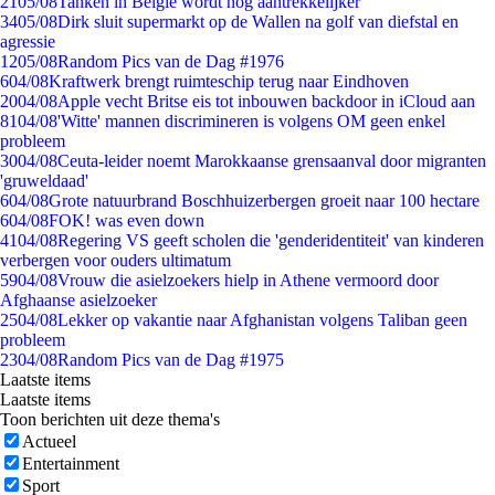
21
05/08
Tanken in België wordt nóg aantrekkelijker
34
05/08
Dirk sluit supermarkt op de Wallen na golf van diefstal en
agressie
12
05/08
Random Pics van de Dag #1976
6
04/08
Kraftwerk brengt ruimteschip terug naar Eindhoven
20
04/08
Apple vecht Britse eis tot inbouwen backdoor in iCloud aan
81
04/08
'Witte' mannen discrimineren is volgens OM geen enkel
probleem
30
04/08
Ceuta-leider noemt Marokkaanse grensaanval door migranten
'gruweldaad'
6
04/08
Grote natuurbrand Boschhuizerbergen groeit naar 100 hectare
6
04/08
FOK! was even down
41
04/08
Regering VS geeft scholen die 'genderidentiteit' van kinderen
verbergen voor ouders ultimatum
59
04/08
Vrouw die asielzoekers hielp in Athene vermoord door
Afghaanse asielzoeker
25
04/08
Lekker op vakantie naar Afghanistan volgens Taliban geen
probleem
23
04/08
Random Pics van de Dag #1975
Laatste items
Laatste items
Toon berichten uit deze thema's
Actueel
Entertainment
Sport