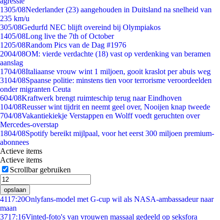
agressie
13
05/08
Nederlander (23) aangehouden in Duitsland na snelheid van
235 km/u
3
05/08
Gedurfd NEC blijft overeind bij Olympiakos
14
05/08
Long live the 7th of October
12
05/08
Random Pics van de Dag #1976
20
04/08
OM: vierde verdachte (18) vast op verdenking van beramen
aanslag
17
04/08
Italiaanse vrouw wint 1 miljoen, gooit kraslot per abuis weg
31
04/08
Spaanse politie: minstens tien voor terrorisme veroordeelden
onder migranten Ceuta
6
04/08
Kraftwerk brengt ruimteschip terug naar Eindhoven
1
04/08
Reusser wint tijdrit en neemt geel over, Nooijen knap tweede
7
04/08
Vakantiekiekje Verstappen en Wolff voedt geruchten over
Mercedes-overstap
18
04/08
Spotify bereikt mijlpaal, voor het eerst 300 miljoen premium-
abonnees
Actieve items
Actieve items
Scrollbar gebruiken
opslaan
41
17:20
Onlyfans-model met G-cup wil als NASA-ambassadeur naar
maan
37
17:16
Vinted-foto's van vrouwen massaal gedeeld op seksfora