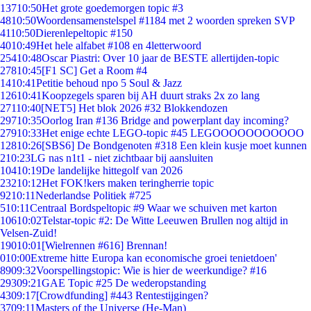
137
10:50
Het grote goedemorgen topic #3
48
10:50
Woordensamenstelspel #1184 met 2 woorden spreken SVP
41
10:50
Dierenlepeltopic #150
40
10:49
Het hele alfabet #108 en 4letterwoord
254
10:48
Oscar Piastri: Over 10 jaar de BESTE allertijden-topic
278
10:45
[F1 SC] Get a Room #4
14
10:41
Petitie behoud npo 5 Soul & Jazz
126
10:41
Koopzegels sparen bij AH duurt straks 2x zo lang
271
10:40
[NET5] Het blok 2026 #32 Blokkendozen
297
10:35
Oorlog Iran #136 Bridge and powerplant day incoming?
279
10:33
Het enige echte LEGO-topic #45 LEGOOOOOOOOOOO
128
10:26
[SBS6] De Bondgenoten #318 Een klein kusje moet kunnen
2
10:23
LG nas n1t1 - niet zichtbaar bij aansluiten
104
10:19
De landelijke hittegolf van 2026
232
10:12
Het FOK!kers maken teringherrie topic
92
10:11
Nederlandse Politiek #725
5
10:11
Centraal Bordspeltopic #9 Waar we schuiven met karton
106
10:02
Telstar-topic #2: De Witte Leeuwen Brullen nog altijd in
Velsen-Zuid!
190
10:01
[Wielrennen #616] Brennan!
0
10:00
Extreme hitte Europa kan economische groei tenietdoen'
89
09:32
Voorspellingstopic: Wie is hier de weerkundige? #16
293
09:21
GAE Topic #25 De wederopstanding
43
09:17
[Crowdfunding] #443 Rentestijgingen?
37
09:11
Masters of the Universe (He-Man)