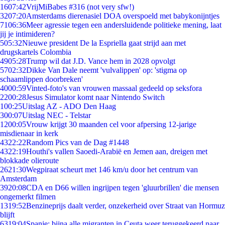
16
07:42
VrijMiBabes #316 (not very sfw!)
32
07:20
Amsterdams dierenasiel DOA overspoeld met babykonijntjes
71
06:36
Meer agressie tegen een andersluidende politieke mening, laat
jij je intimideren?
5
05:32
Nieuwe president De la Espriella gaat strijd aan met
drugskartels Colombia
49
05:28
Trump wil dat J.D. Vance hem in 2028 opvolgt
57
02:32
Dikke Van Dale neemt 'vulvalippen' op: 'stigma op
schaamlippen doorbreken'
40
00:59
Vinted-foto's van vrouwen massaal gedeeld op seksfora
22
00:28
Jesus Simulator komt naar Nintendo Switch
1
00:25
Uitslag AZ - ADO Den Haag
3
00:07
Uitslag NEC - Telstar
12
00:05
Vrouw krijgt 30 maanden cel voor afpersing 12-jarige
misdienaar in kerk
43
22:22
Random Pics van de Dag #1448
43
22:19
Houthi's vallen Saoedi-Arabië en Jemen aan, dreigen met
blokkade olieroute
26
21:30
Wegpiraat scheurt met 146 km/u door het centrum van
Amsterdam
39
20:08
CDA en D66 willen ingrijpen tegen 'gluurbrillen' die mensen
ongemerkt filmen
13
19:52
Benzineprijs daalt verder, onzekerheid over Straat van Hormuz
blijft
63
19:04
Spanje: bijna alle migranten in Ceuta weer teruggekeerd naar