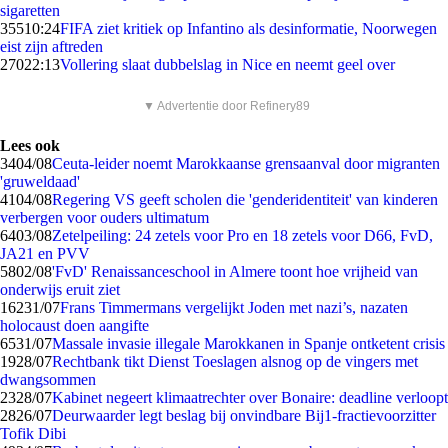
sigaretten
355
10:24
FIFA ziet kritiek op Infantino als desinformatie, Noorwegen
eist zijn aftreden
270
22:13
Vollering slaat dubbelslag in Nice en neemt geel over
▼ Advertentie door Refinery89
Lees ook
34
04/08
Ceuta-leider noemt Marokkaanse grensaanval door migranten
'gruweldaad'
41
04/08
Regering VS geeft scholen die 'genderidentiteit' van kinderen
verbergen voor ouders ultimatum
64
03/08
Zetelpeiling: 24 zetels voor Pro en 18 zetels voor D66, FvD,
JA21 en PVV
58
02/08
'FvD' Renaissanceschool in Almere toont hoe vrijheid van
onderwijs eruit ziet
162
31/07
Frans Timmermans vergelijkt Joden met nazi’s, nazaten
holocaust doen aangifte
65
31/07
Massale invasie illegale Marokkanen in Spanje ontketent crisis
19
28/07
Rechtbank tikt Dienst Toeslagen alsnog op de vingers met
dwangsommen
23
28/07
Kabinet negeert klimaatrechter over Bonaire: deadline verloopt
28
26/07
Deurwaarder legt beslag bij onvindbare Bij1-fractievoorzitter
Tofik Dibi