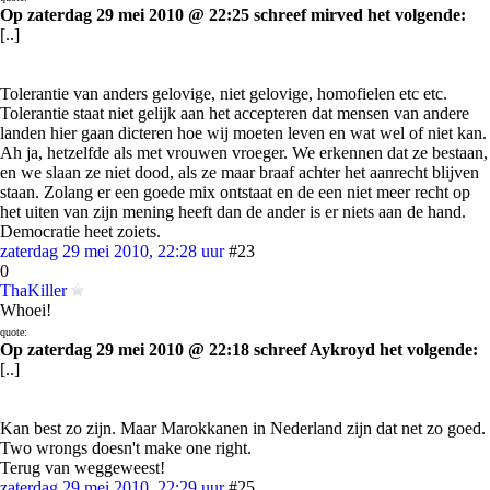
Op zaterdag 29 mei 2010 @ 22:25 schreef mirved het volgende:
[..]
Tolerantie van anders gelovige, niet gelovige, homofielen etc etc.
Tolerantie staat niet gelijk aan het accepteren dat mensen van andere
landen hier gaan dicteren hoe wij moeten leven en wat wel of niet kan.
Ah ja, hetzelfde als met vrouwen vroeger. We erkennen dat ze bestaan,
en we slaan ze niet dood, als ze maar braaf achter het aanrecht blijven
staan. Zolang er een goede mix ontstaat en de een niet meer recht op
het uiten van zijn mening heeft dan de ander is er niets aan de hand.
Democratie heet zoiets.
zaterdag 29 mei 2010, 22:28 uur
#23
0
ThaKiller
Whoei!
quote:
Op zaterdag 29 mei 2010 @ 22:18 schreef Aykroyd het volgende:
[..]
Kan best zo zijn. Maar Marokkanen in Nederland zijn dat net zo goed.
Two wrongs doesn't make one right.
Terug van weggeweest!
zaterdag 29 mei 2010, 22:29 uur
#25