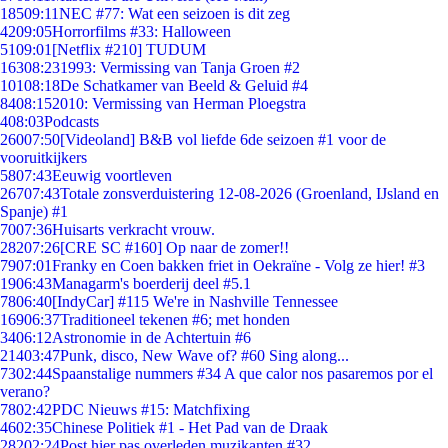
185
09:11
NEC #77: Wat een seizoen is dit zeg
42
09:05
Horrorfilms #33: Halloween
51
09:01
[Netflix #210] TUDUM
163
08:23
1993: Vermissing van Tanja Groen #2
101
08:18
De Schatkamer van Beeld & Geluid #4
84
08:15
2010: Vermissing van Herman Ploegstra
4
08:03
Podcasts
260
07:50
[Videoland] B&B vol liefde 6de seizoen #1 voor de
vooruitkijkers
58
07:43
Eeuwig voortleven
267
07:43
Totale zonsverduistering 12-08-2026 (Groenland, IJsland en
Spanje) #1
70
07:36
Huisarts verkracht vrouw.
282
07:26
[CRE SC #160] Op naar de zomer!!
79
07:01
Franky en Coen bakken friet in Oekraïne - Volg ze hier! #3
19
06:43
Managarm's boerderij deel #5.1
78
06:40
[IndyCar] #115 We're in Nashville Tennessee
169
06:37
Traditioneel tekenen #6; met honden
34
06:12
Astronomie in de Achtertuin #6
214
03:47
Punk, disco, New Wave of? #60 Sing along...
73
02:44
Spaanstalige nummers #34 A que calor nos pasaremos por el
verano?
78
02:42
PDC Nieuws #15: Matchfixing
46
02:35
Chinese Politiek #1 - Het Pad van de Draak
282
02:24
Post hier pas overleden muzikanten #32