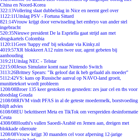
China en Noord-Korea
3
22:13
Vollering slaat dubbelslag in Nice en neemt geel over
11
22:11
Uitslag PSV - Fortuna Sittard
8
21:14
Vrouw krijgt door verwisseling het embryo van ander stel
ingebracht
5
20:35
Nieuwe president De la Espriella gaat strijd aan met
drugskartels Colombia
11
20:11
Geen 'happy end' bij seksdate via Kinky.nl
40
19:57
XR blokkeert A12 ruim twee uur, agent gebeten bij
aanhouding
3
19:21
Uitslag NEC - Telstar
22
15:00
Jesus Simulator komt naar Nintendo Switch
31
13:26
Britney Spears: "Ik geloof dat ik heb gefaald als moeder"
51
12:42
VS: kans op Russische aanval op NAVO-land groeit,
munitietekort wordt probleem
12
08/08
Broer 135 keer gestoken en gesneden: zes jaar cel en tbs voor
doodslag Gouda
21
08/08
RIVM vindt PFAS in al de geteste moedermelk, borstvoeding
blijft advies
61
08/08
EU bekritiseert Meta en TikTok om verspreiden desinformatie
Ceuta
43
08/08
Houthi's vallen Saoedi-Arabië en Jemen aan, dreigen met
blokkade olieroute
12
08/08
Vrouw krijgt 30 maanden cel voor afpersing 12-jarige
misdienaar in kerk