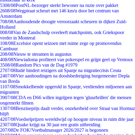
53
08/08
PostNL-bezorger steekt bewoner na ruzie over pakket
26
08/08
Wegpiraat scheurt met 146 km/u door het centrum van
Amsterdam
7
08/08
Aanhoudende droogte veroorzaakt scheuren in dijken Zuid-
Holland
0
08/08
Van de Zandschulp overleeft matchpoints, ook Griekspoor
verder in Montreal
1
08/08
Excelsior opent seizoen met ruime zege op promovendus
Cambuur
2
08/08
Nieuw te streamen in augustus
4
08/08
Niewiadoma profiteert van pokerspel en grijpt geel op Ventoux
35
08/08
Random Pics van de Dag #1979
27
07/08
Italië hindert reizigers uit Spanje na migratiecrisis Ceuta
24
07/08
Vier aanhoudingen na doodsbedreiging burgemeester Depla
van Breda
11
07/08
Smokkelbende opgerold in Spanje, verdienden miljoenen aan
migranten
39
07/08
CDA en D66 willen ingrijpen tegen 'gluurbrillen' die mensen
ongemerkt filmen
13
07/08
Benzineprijs daalt verder, onzekerheid over Straat van Hormuz
blijft
42
07/08
Voedselprijzen wereldwijd op hoogste niveau in ruim drie jaar
23
07/08
Quake krijgt na 30 jaar een gratis uitbreiding
2
07/08
De FOK!Voetbalmanager 2026/2027 is begonnen