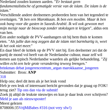
Nederland zouden kunnen aarden. "
Er bestaat geen
fundamentalistische of gematigde versie van de islam. De islam is de
islam.
"
Verschillende andere deelnemers probeerden hem van het tegendeel te
overtuigen. "
Ik ben een Marokkaan. Ik ben een moslim. Maar ik ben
ook bang voor die gasten in Saoedi-Arabië. Ik wil ook gewoon met
mijn meisje naar de bioscoop zonder stokslagen te krijgen
", aldus een
van hen.
Een ander nodigde de PVV-aanhangers uit bij hem thuis te komen
eten. "
Als jullie dan nog zeggen dat de islam niet barmhartig is, weet
ik het ook niet meer.
"
En daar bleef de kritiek op de PVV niet bij. Een deelnemer zei dat de
partij de mond vol heeft van de Nederlandse cultuur, maar zelf wil
tornen aan typisch Nederlandse waarden als gelijke behandeling. "
Zij
willen echt een hele grote verandering teweeg brengen.
"
brinkman
debat
jongerencentrum_argan
marokkaanse_jongeren
Submitter:
Bron:
ANP
318
Help ons; deel dit item als je het leuk vond
Heb je een leuk of interessant bericht gevonden dat je graag op FOK!
terug ziet?
Tip ons dan via de submit!
Zoek jij altijd de leukste nieuwtjes en kun je daar leuk over schrijven?
Meld je aan als nieuwsposter!
Meest gelezen
87080
06:35
VrijMiBabes #316 (not very sfw!)