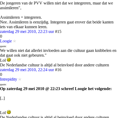
De jongeren van de PVV willen niet dat we integreren, maar dat we
assimileren",
Assimileren = integreren.
Nee. Assimileren is eenzijdig. Integeren gaat erover dat beide kanten
iets van elkaar kunnen leren.
zaterdag 29 mei 2010, 22:23 uur
#15
0
Loogie
quote:
We willen niet dat allerlei invloeden aan die cultuur gaan knibbelen en
dat gaat ook niet gebeuren."
Lol
De Nederlandse cultuur is altijd al beinvloed door andere culturen
zaterdag 29 mei 2010, 22:24 uur
#16
0
Intrepidity
quote:
Op zaterdag 29 mei 2010 @ 22:23 schreef Loogie het volgende:
[..]
Lol
De Nederlandse cultuur is altijd al beinvloed door andere culturen