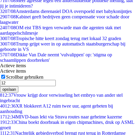
71
07/08
Meer agressie tegen een andersluidende politieke mening, laat
jij je intimideren?
32
07/08
Amsterdams dierenasiel DOA overspoeld met babykonijntjes
29
07/08
Kabinet geeft bedrijven geen compensatie voor schade door
laagwater
24
07/08
OM eist TBS tegen verwarde man die agenten stak met
aardappelschilmesje
30
07/08
Tropische hitte keert zondag terug met lokaal 32 graden
30
07/08
Trump grijpt weer in op automatisch staatsburgerschap bij
geboorte in VS
57
07/08
Dikke Van Dale neemt 'vulvalippen' op: 'stigma op
schaamlippen doorbreken'
Actieve items
Actieve items
Scrollbar gebruiken
opslaan
8
12:37
Vrouw krijgt door verwisseling het embryo van ander stel
ingebracht
40
12:36
XR blokkeert A12 ruim twee uur, agent gebeten bij
aanhouding
17
12:34
MIVD-baas lekt via Strava routes naar geheime kazerne
19
12:33
China boekt doorbraak in eigen chipmachines, druk op ASML
groeit
11
12:31
Nachtelijk gebiedsverbod brengt rust terug in Rotterdamse