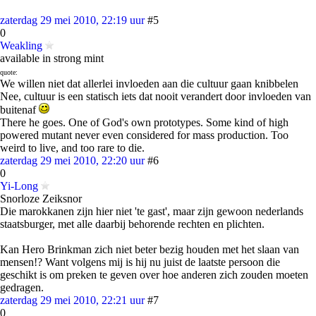
zaterdag 29 mei 2010, 22:19 uur
#5
0
Weakling
available in strong mint
quote:
We willen niet dat allerlei invloeden aan die cultuur gaan knibbelen
Nee, cultuur is een statisch iets dat nooit verandert door invloeden van
buitenaf
There he goes. One of God's own prototypes. Some kind of high
powered mutant never even considered for mass production. Too
weird to live, and too rare to die.
zaterdag 29 mei 2010, 22:20 uur
#6
0
Yi-Long
Snorloze Zeiksnor
Die marokkanen zijn hier niet 'te gast', maar zijn gewoon nederlands
staatsburger, met alle daarbij behorende rechten en plichten.
Kan Hero Brinkman zich niet beter bezig houden met het slaan van
mensen!? Want volgens mij is hij nu juist de laatste persoon die
geschikt is om preken te geven over hoe anderen zich zouden moeten
gedragen.
zaterdag 29 mei 2010, 22:21 uur
#7
0