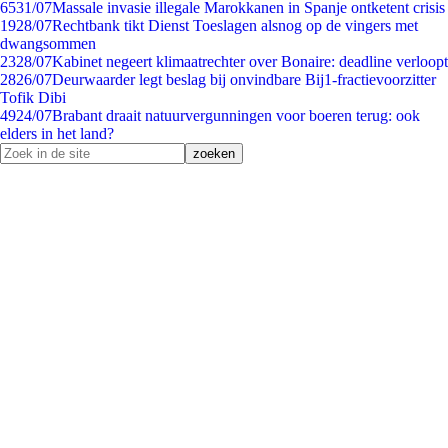
65
31/07
Massale invasie illegale Marokkanen in Spanje ontketent crisis
19
28/07
Rechtbank tikt Dienst Toeslagen alsnog op de vingers met
dwangsommen
23
28/07
Kabinet negeert klimaatrechter over Bonaire: deadline verloopt
28
26/07
Deurwaarder legt beslag bij onvindbare Bij1-fractievoorzitter
Tofik Dibi
49
24/07
Brabant draait natuurvergunningen voor boeren terug: ook
elders in het land?