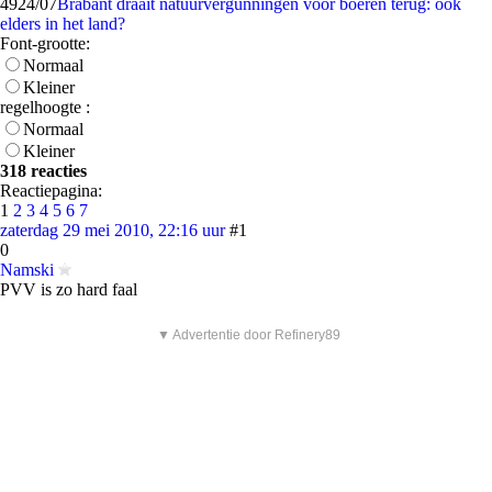
49
24/07
Brabant draait natuurvergunningen voor boeren terug: ook
elders in het land?
Font-grootte:
Normaal
Kleiner
regelhoogte :
Normaal
Kleiner
318 reacties
Reactiepagina:
1
2
3
4
5
6
7
zaterdag 29 mei 2010, 22:16 uur
#1
0
Namski
PVV is zo hard faal
▼ Advertentie door Refinery89