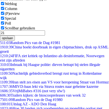
Weblog
Column
(P)review
Special
Poll
Scrollbar gebruiken
opslaan
5
11:03
Random Pics van de Dag #1981
19
10:39
China boekt doorbraak in eigen chipmachines, druk op ASML
groeit
12
10:24
FIFA ziet kritiek op Infantino als desinformatie, Noorwegen
eist zijn aftreden
3
10:03
Inbraak bij Haagse politie: dieven betrapt bij stelen illegale
sigaretten
11
09:50
Nachtelijk gebiedsverbod brengt rust terug in Rotterdamse
wijk
11
09:39
Iran stelt zes eisen aan VS voor heropening Straat van Hormuz
17
07:36
MIVD-baas lekt via Strava routes naar geheime kazerne
16
06:35
VrijMiBabes #316 (not very sfw!)
6
06:30
Trailers kijken: de bioscoopreleases van week 32
75
01:09
Random Pics van de Dag #1980
1
00:01
Uitslag AZ - ADO Den Haag
10
23:46
Hoe 30 landen zich voorbereiden op mogelijke oorlog met