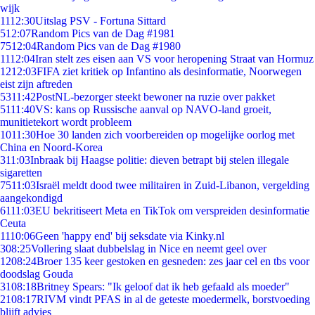
wijk
11
12:30
Uitslag PSV - Fortuna Sittard
5
12:07
Random Pics van de Dag #1981
75
12:04
Random Pics van de Dag #1980
11
12:04
Iran stelt zes eisen aan VS voor heropening Straat van Hormuz
12
12:03
FIFA ziet kritiek op Infantino als desinformatie, Noorwegen
eist zijn aftreden
53
11:42
PostNL-bezorger steekt bewoner na ruzie over pakket
51
11:40
VS: kans op Russische aanval op NAVO-land groeit,
munitietekort wordt probleem
10
11:30
Hoe 30 landen zich voorbereiden op mogelijke oorlog met
China en Noord-Korea
3
11:03
Inbraak bij Haagse politie: dieven betrapt bij stelen illegale
sigaretten
75
11:03
Israël meldt dood twee militairen in Zuid-Libanon, vergelding
aangekondigd
61
11:03
EU bekritiseert Meta en TikTok om verspreiden desinformatie
Ceuta
11
10:06
Geen 'happy end' bij seksdate via Kinky.nl
3
08:25
Vollering slaat dubbelslag in Nice en neemt geel over
12
08:24
Broer 135 keer gestoken en gesneden: zes jaar cel en tbs voor
doodslag Gouda
31
08:18
Britney Spears: "Ik geloof dat ik heb gefaald als moeder"
21
08:17
RIVM vindt PFAS in al de geteste moedermelk, borstvoeding
blijft advies