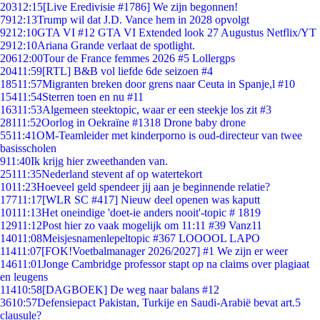
203
12:15
[Live Eredivisie #1786] We zijn begonnen!
79
12:13
Trump wil dat J.D. Vance hem in 2028 opvolgt
92
12:10
GTA VI #12 GTA VI Extended look 27 Augustus Netflix/YT
29
12:10
Ariana Grande verlaat de spotlight.
206
12:00
Tour de France femmes 2026 #5 Lollergps
204
11:59
[RTL] B&B vol liefde 6de seizoen #4
185
11:57
Migranten breken door grens naar Ceuta in Spanje,l #10
154
11:54
Sterren toen en nu #11
163
11:53
Algemeen steektopic, waar er een steekje los zit #3
281
11:52
Oorlog in Oekraïne #1318 Drone baby drone
55
11:41
OM-Teamleider met kinderporno is oud-directeur van twee
basisscholen
9
11:40
Ik krijg hier zweethanden van.
251
11:35
Nederland stevent af op watertekort
10
11:23
Hoeveel geld spendeer jij aan je beginnende relatie?
177
11:17
[WLR SC #417] Nieuw deel openen was kaputt
101
11:13
Het oneindige 'doet-ie anders nooit'-topic # 1819
129
11:12
Post hier zo vaak mogelijk om 11:11 #39 Vanz11
140
11:08
Meisjesnamenlepeltopic #367 LOOOOL LAPO
114
11:07
[FOK!Voetbalmanager 2026/2027] #1 We zijn er weer
146
11:01
Jonge Cambridge professor stapt op na claims over plagiaat
en leugens
114
10:58
[DAGBOEK] De weg naar balans #12
36
10:57
Defensiepact Pakistan, Turkije en Saudi-Arabië bevat art.5
clausule?