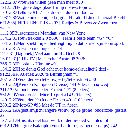
122
12:37
Vrouwen willen geen man meer #30
72
12:37
Het grote dagelijkse Trump nieuws topic #31
179
12:37
Teltopic #1571 tel door en door en door....
193
12:36
Wat je ook stemt, je krijgt in NL altijd Links Liberaal Beleid.
67
12:35
[INFLUENCERS #297] Toetjes & Bevers & Zwemmen in
water
11
12:35
Burgemeester Mamdani van New York
184
12:35
Touwtrekken 2.0 #636 - Team 1 beste team *G* *O*
104
12:35
Man zoekt mij en bedreigt mij, nadat ik met zijn zoon sprak
126
12:31
Afvallen met injecties #4
11
12:31
[Dagboek] Veel aan hoofd - Deel 28
160
12:31
[CUL TV] Masterchef Australië 2026
266
12:30
Russia vs Ukraine #91
134
12:29
Hoe denkt God echt over homo-seksualiteit? deel 4
9
12:25
EK Atletiek 2026 te Birmingham #1
207
12:24
Verander een letter expert (7lettereditie) #50
180
12:22
[Keuken Kampioen Divisie] #44 Vitesse mag weg
21
12:22
Verander één letter. Expert # 75 (8 letters)
56
12:20
Verander één letter: Expert #143 (9 letters)
149
12:20
Verander één letter: Expert #91 (10 letters)
289
12:20
MotoGP #93 Met de TT in Assen
265
12:19
Agent smijt zwangere vrouw op de grond, onderzoek gestart
#2
137
12:17
Huisarts doet haar werk onder invloed van alcohol
69
12:17
Het grote Baktopic (voor bakfoto's, -vragen en -tips) #42