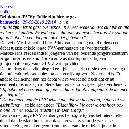
Nieuws
Politiek
Brinkman (PVV): Jullie zijn hier te gast
bennootje
29-05-2010 22:14
print
"
Jullie zijn hier te gast. We hebben hier een Nederlandse cultuur en die
willen we houden. We willen niet dat allerlei invloeden aan die cultuur
gaan knibbelen en dat gaat ook niet gebeuren.
"
Dat zei PVV-Kamerlid Hero Brinkman zaterdagavond tijdens een
debat tussen enkele jonge PVV-aanhangers en (voornamelijk
Marokkaans-Nederlandse) jongeren van het bekende jongerencentrum
Argan in Amsterdam. Brinkman was daarbij omdat hij een
jongerenafdeling van de PVV wil oprichten.
De politicus deed zijn uitspraken tijdens een discussie over de vraag of
de multiculturele samenleving een verrijking voor Nederland is. Een
andere deelnemer aan het debat wierp woedend tegen dat er nu
eenmaal moslims zijn in Nederland en dat ook zij een plek verdienen.
"
Jij hebt niet meer recht op jouw cultuur dan ik. Loop naar de hel met
je integratie.
"
"
De jongeren van de PVV willen niet dat we integreren, maar dat we
assimileren
", stelde een ander. "
Eigenlijk wil je dat we ons haar ook
blond verven zoals je leidsman in Den Haag.
"
Een van de jonge PVV-aanhangers betoogde tijdens het uiterst felle
debat dat de islam hoe dan ook een gevaar is voor de westerse
samenleving en dat er geen stromingen van die religie zijn die in