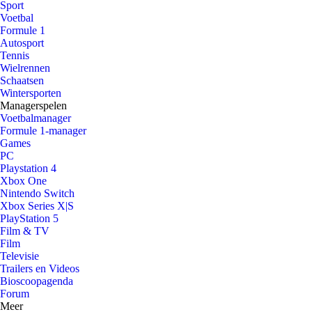
Sport
Voetbal
Formule 1
Autosport
Tennis
Wielrennen
Schaatsen
Wintersporten
Managerspelen
Voetbalmanager
Formule 1-manager
Games
PC
Playstation 4
Xbox One
Nintendo Switch
Xbox Series X|S
PlayStation 5
Film & TV
Film
Televisie
Trailers en Videos
Bioscoopagenda
Forum
Meer