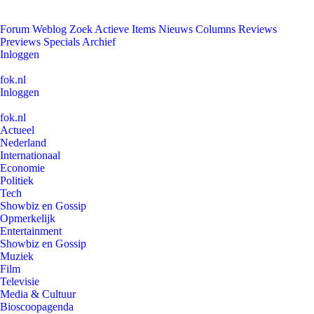
Forum
Weblog
Zoek
Actieve Items
Nieuws
Columns
Reviews
Previews
Specials
Archief
Inloggen
fok.nl
Inloggen
fok.nl
Actueel
Nederland
Internationaal
Economie
Politiek
Tech
Showbiz en Gossip
Opmerkelijk
Entertainment
Showbiz en Gossip
Muziek
Film
Televisie
Media & Cultuur
Bioscoopagenda