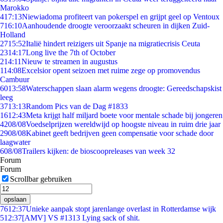
Marokko
4
17:13
Niewiadoma profiteert van pokerspel en grijpt geel op Ventoux
7
16:10
Aanhoudende droogte veroorzaakt scheuren in dijken Zuid-
Holland
27
15:52
Italië hindert reizigers uit Spanje na migratiecrisis Ceuta
23
14:17
Long live the 7th of October
2
14:11
Nieuw te streamen in augustus
1
14:08
Excelsior opent seizoen met ruime zege op promovendus
Cambuur
60
13:58
Waterschappen slaan alarm wegens droogte: Gereedschapskist
leeg
37
13:13
Random Pics van de Dag #1833
16
12:43
Meta krijgt half miljard boete voor mentale schade bij jongeren
42
08/08
Voedselprijzen wereldwijd op hoogste niveau in ruim drie jaar
29
08/08
Kabinet geeft bedrijven geen compensatie voor schade door
laagwater
6
08/08
Trailers kijken: de bioscoopreleases van week 32
Forum
Forum
Scrollbar gebruiken
opslaan
76
12:37
Unieke aanpak stopt jarenlange overlast in Rotterdamse wijk
5
12:37
[AMV] VS #1313 Lying sack of shit.