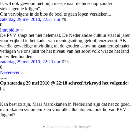
Ik wil ook gewoon met mijn meisje naar de bioscoop zonder
stokslagen te krijgen",
Om vervolgens in de bios de boel te gaan lopen verzieken...
zaterdag 29 mei 2010, 22:21 uur
#9
0
Intrepidity
De PVV snapt het niet helemaal. De Nederlandse cultuur staat al jaren
voor vrijheid in het kader van meningsuiting, geloof, enzovoort. Als
we die geweldige uitvinding uit de gouden eeuw nu gaan terugdraaien
verlagen we ons juist tot het niveau van het soort volk wat ze het land
uit willen houden.
zaterdag 29 mei 2010, 22:23 uur
#13
0
Neverever
quote:
Op zaterdag 29 mei 2010 @ 22:18 schreef Aykroyd het volgende:
[..]
Kan best zo zijn. Maar Marokkanen in Nederland zijn dat net zo goed.
marokkanen synoniem zien voor alle allochtonen...ook lid van PVV
Jugend?
▼ Advertentie door Refinery89