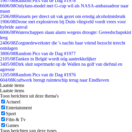
19
07/08
Random Pics van de Dag #1978
66
06/08
Onlyfans-model met G-cup wil als NASA-ambassadeur naar
maan
25
06/08
Huisarts per direct uit vak gezet om ernstig alcoholmisbruik
19
06/08
Drone met explosieven bij Duits vliegveld voedt vrees voor
hybride aanval
60
06/08
Waterschappen slaan alarm wegens droogte: Gereedschapskist
leeg
24
06/08
Zorgmedewerkster die 's nachts haar vriend bezocht terecht
ontslagen
38
06/08
Random Pics van de Dag #1977
21
05/08
Tanken in België wordt nóg aantrekkelijker
34
05/08
Dirk sluit supermarkt op de Wallen na golf van diefstal en
agressie
12
05/08
Random Pics van de Dag #1976
6
04/08
Kraftwerk brengt ruimteschip terug naar Eindhoven
Laatste items
Laatste items
Toon berichten uit deze thema's
Actueel
Entertainment
Sport
Film & Tv
Games
Toon berichten van deze types