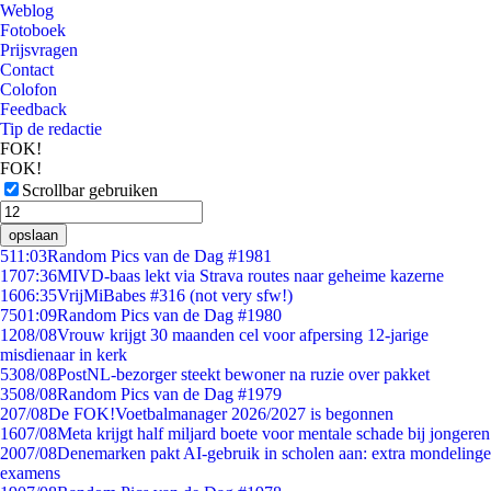
Weblog
Fotoboek
Prijsvragen
Contact
Colofon
Feedback
Tip de redactie
FOK!
FOK!
Scrollbar gebruiken
opslaan
5
11:03
Random Pics van de Dag #1981
17
07:36
MIVD-baas lekt via Strava routes naar geheime kazerne
16
06:35
VrijMiBabes #316 (not very sfw!)
75
01:09
Random Pics van de Dag #1980
12
08/08
Vrouw krijgt 30 maanden cel voor afpersing 12-jarige
misdienaar in kerk
53
08/08
PostNL-bezorger steekt bewoner na ruzie over pakket
35
08/08
Random Pics van de Dag #1979
2
07/08
De FOK!Voetbalmanager 2026/2027 is begonnen
16
07/08
Meta krijgt half miljard boete voor mentale schade bij jongeren
20
07/08
Denemarken pakt AI-gebruik in scholen aan: extra mondelinge
examens