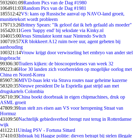
59326
01:09
Random Pics van de Dag #1980
10649
11:03
Random Pics van de Dag #1981
1855
12:42
VS: kans op Russische aanval op NAVO-land groeit,
munitietekort wordt probleem
1797
13:26
Britney Spears: "Ik geloof dat ik heb gefaald als moeder"
1654
20:11
Geen 'happy end' bij seksdate via Kinky.nl
1040
15:00
Jesus Simulator komt naar Nintendo Switch
1007
19:57
XR blokkeert A12 ruim twee uur, agent gebeten bij
aanhouding
1003
21:14
Vrouw krijgt door verwisseling het embryo van ander stel
ingebracht
993
06:30
Trailers kijken: de bioscoopreleases van week 32
992
23:46
Hoe 30 landen zich voorbereiden op mogelijke oorlog met
China en Noord-Korea
859
07:36
MIVD-baas lekt via Strava routes naar geheime kazerne
583
20:35
Nieuwe president De la Espriella gaat strijd aan met
drugskartels Colombia
567
10:39
China boekt doorbraak in eigen chipmachines, druk op
ASML groeit
478
09:39
Iran stelt zes eisen aan VS voor heropening Straat van
Hormuz
431
09:50
Nachtelijk gebiedsverbod brengt rust terug in Rotterdamse
wijk
411
22:11
Uitslag PSV - Fortuna Sittard
374
10:03
Inbraak bij Haagse politie: dieven betrapt bij stelen illegale