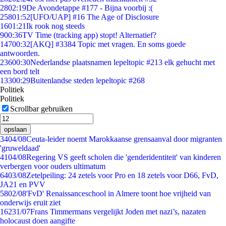
28
02:19
De Avondetappe #177 - Bijna voorbij :(
258
01:52
[UFO/UAP] #16 The Age of Disclosure
16
01:21
Ik rook nog steeds
9
00:36
TV Time (tracking app) stopt! Alternatief?
147
00:32
[AKQ] #3384 Topic met vragen. En soms goede
antwoorden.
236
00:30
Nederlandse plaatsnamen lepeltopic #213 elk gehucht met
een bord telt
133
00:29
Buitenlandse steden lepeltopic #268
Politiek
Politiek
Scrollbar gebruiken
opslaan
34
04/08
Ceuta-leider noemt Marokkaanse grensaanval door migranten
'gruweldaad'
41
04/08
Regering VS geeft scholen die 'genderidentiteit' van kinderen
verbergen voor ouders ultimatum
64
03/08
Zetelpeiling: 24 zetels voor Pro en 18 zetels voor D66, FvD,
JA21 en PVV
58
02/08
'FvD' Renaissanceschool in Almere toont hoe vrijheid van
onderwijs eruit ziet
162
31/07
Frans Timmermans vergelijkt Joden met nazi’s, nazaten
holocaust doen aangifte