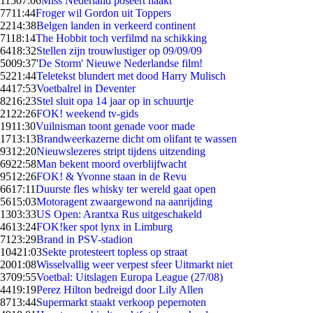
115
07:06
Miss Nederland poseert naakt
77
11:44
Froger wil Gordon uit Toppers
22
14:38
Belgen landen in verkeerd continent
71
18:14
The Hobbit toch verfilmd na schikking
64
18:32
Stellen zijn trouwlustiger op 09/09/09
50
09:37
'De Storm' Nieuwe Nederlandse film!
52
21:44
Teletekst blundert met dood Harry Mulisch
44
17:53
Voetbalrel in Deventer
82
16:23
Stel sluit opa 14 jaar op in schuurtje
21
22:26
FOK! weekend tv-gids
19
11:30
Vuilnisman toont genade voor made
17
13:13
Brandweerkazerne dicht om olifant te wassen
93
12:20
Nieuwslezeres stript tijdens uitzending
69
22:58
Man bekent moord overblijfwacht
95
12:26
FOK! & Yvonne staan in de Revu
66
17:11
Duurste fles whisky ter wereld gaat open
56
15:03
Motoragent zwaargewond na aanrijding
13
03:33
US Open: Arantxa Rus uitgeschakeld
46
13:24
FOK!ker spot lynx in Limburg
71
23:29
Brand in PSV-stadion
104
21:03
Sekte protesteert topless op straat
20
01:08
Wisselvallig weer verpest sfeer Uitmarkt niet
37
09:55
Voetbal: Uitslagen Europa League (27/08)
44
19:19
Perez Hilton bedreigd door Lily Allen
87
13:44
Supermarkt staakt verkoop pepernoten