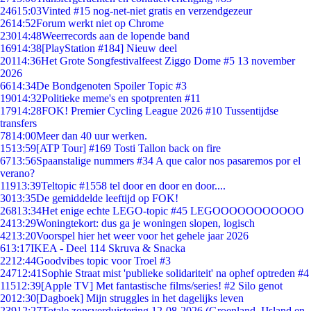
246
15:03
Vinted #15 nog-net-niet gratis en verzendgezeur
26
14:52
Forum werkt niet op Chrome
230
14:48
Weerrecords aan de lopende band
169
14:38
[PlayStation #184] Nieuw deel
201
14:36
Het Grote Songfestivalfeest Ziggo Dome #5 13 november
2026
66
14:34
De Bondgenoten Spoiler Topic #3
190
14:32
Politieke meme's en spotprenten #11
179
14:28
FOK! Premier Cycling League 2026 #10 Tussentijdse
transfers
78
14:00
Meer dan 40 uur werken.
15
13:59
[ATP Tour] #169 Tosti Tallon back on fire
67
13:56
Spaanstalige nummers #34 A que calor nos pasaremos por el
verano?
119
13:39
Teltopic #1558 tel door en door en door....
30
13:35
De gemiddelde leeftijd op FOK!
268
13:34
Het enige echte LEGO-topic #45 LEGOOOOOOOOOOO
24
13:29
Woningtekort: dus ga je woningen slopen, logisch
42
13:20
Voorspel hier het weer voor het gehele jaar 2026
6
13:17
IKEA - Deel 114 Skruva & Snacka
22
12:44
Goodvibes topic voor Troel #3
247
12:41
Sophie Straat mist 'publieke solidariteit' na ophef optreden #4
115
12:39
[Apple TV] Met fantastische films/series! #2 Silo genot
20
12:30
[Dagboek] Mijn struggles in het dagelijks leven
239
12:27
Totale zonsverduistering 12-08-2026 (Groenland, IJsland en