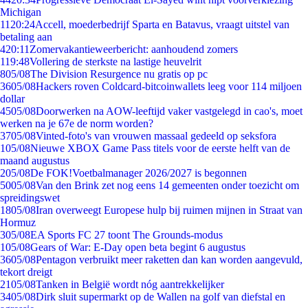
Michigan
11
20:24
Accell, moederbedrijf Sparta en Batavus, vraagt uitstel van
betaling aan
4
20:11
Zomervakantieweerbericht: aanhoudend zomers
1
19:48
Vollering de sterkste na lastige heuvelrit
8
05/08
The Division Resurgence nu gratis op pc
36
05/08
Hackers roven Coldcard-bitcoinwallets leeg voor 114 miljoen
dollar
45
05/08
Doorwerken na AOW-leeftijd vaker vastgelegd in cao's, moet
werken na je 67e de norm worden?
37
05/08
Vinted-foto's van vrouwen massaal gedeeld op seksfora
1
05/08
Nieuwe XBOX Game Pass titels voor de eerste helft van de
maand augustus
2
05/08
De FOK!Voetbalmanager 2026/2027 is begonnen
50
05/08
Van den Brink zet nog eens 14 gemeenten onder toezicht om
spreidingswet
18
05/08
Iran overweegt Europese hulp bij ruimen mijnen in Straat van
Hormuz
3
05/08
EA Sports FC 27 toont The Grounds-modus
1
05/08
Gears of War: E-Day open beta begint 6 augustus
36
05/08
Pentagon verbruikt meer raketten dan kan worden aangevuld,
tekort dreigt
21
05/08
Tanken in België wordt nóg aantrekkelijker
34
05/08
Dirk sluit supermarkt op de Wallen na golf van diefstal en