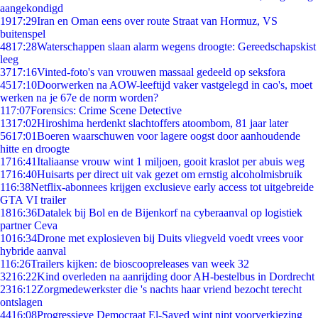
aangekondigd
19
17:29
Iran en Oman eens over route Straat van Hormuz, VS
buitenspel
48
17:28
Waterschappen slaan alarm wegens droogte: Gereedschapskist
leeg
37
17:16
Vinted-foto's van vrouwen massaal gedeeld op seksfora
45
17:10
Doorwerken na AOW-leeftijd vaker vastgelegd in cao's, moet
werken na je 67e de norm worden?
1
17:07
Forensics: Crime Scene Detective
13
17:02
Hiroshima herdenkt slachtoffers atoombom, 81 jaar later
56
17:01
Boeren waarschuwen voor lagere oogst door aanhoudende
hitte en droogte
17
16:41
Italiaanse vrouw wint 1 miljoen, gooit kraslot per abuis weg
17
16:40
Huisarts per direct uit vak gezet om ernstig alcoholmisbruik
1
16:38
Netflix-abonnees krijgen exclusieve early access tot uitgebreide
GTA VI trailer
18
16:36
Datalek bij Bol en de Bijenkorf na cyberaanval op logistiek
partner Ceva
10
16:34
Drone met explosieven bij Duits vliegveld voedt vrees voor
hybride aanval
1
16:26
Trailers kijken: de bioscoopreleases van week 32
32
16:22
Kind overleden na aanrijding door AH-bestelbus in Dordrecht
23
16:12
Zorgmedewerkster die 's nachts haar vriend bezocht terecht
ontslagen
44
16:08
Progressieve Democraat El-Sayed wint nipt voorverkiezing