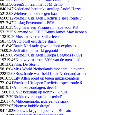
68
13:56
GeenStijl faalt met 3FM-demo
84
01:47
Nederland herdenkt sterfdag André Hazes
52
12:08
Wielrenster botst tegen haas
65
00:12
Voetbal: Uitslagen Eredivisie speelronde 7
57
13:47
Uitslag Feyenoord - PSV
33
10:35
Nog maar een Vlaamse in race voor K3
53
13:25
Niemand wil LEGO-huis James May hebben
138
19:50
Moslims vieren Suikerfeest
58
17:54
Auto blijft een dagje staan
16
18:49
Buurt Kerkrade gewekt door explosies
76
09:26
Jedi uit supermarkt gegooid
44
19:06
Voetbal: Uitslagen Europa League (17/09)
192
19:46
Nieuw virus roeit 80% van de mensheid uit
30
13:02
Film: De Storm
58
16:04
Miss World Netherlands moet titel inleveren
228
15:03
Bos: harde waarheid is dat Nederland armer is
96
16:56
Lily Allen roept op tegen muziekpiraterij
72
10:41
Voetbal: Uitslagen Eredivisie speelronde 6
60
19:17
Autoloze zondagen, deel 1
158
01:30
NL: bezuinig op koninklijk huis
60
12:39
Blokker verkoopt 'hamsterhel'
256
17:46
Miljoenennota: iedereen de sjaak
55
22:05
'Nieuwe bubble dreigt'
94
11:02
Meeuwis krijgt miljoen van Borsato