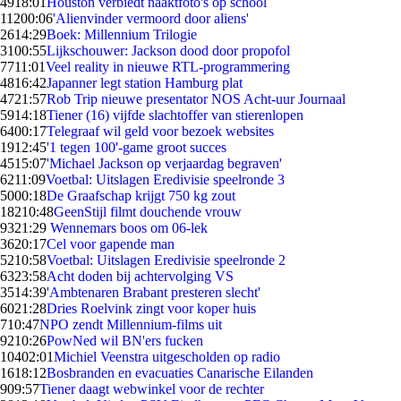
49
18:01
Houston verbiedt naaktfoto's op school
112
00:06
'Alienvinder vermoord door aliens'
26
14:29
Boek: Millennium Trilogie
31
00:55
Lijkschouwer: Jackson dood door propofol
77
11:01
Veel reality in nieuwe RTL-programmering
48
16:42
Japanner legt station Hamburg plat
47
21:57
Rob Trip nieuwe presentator NOS Acht-uur Journaal
59
14:18
Tiener (16) vijfde slachtoffer van stierenlopen
64
00:17
Telegraaf wil geld voor bezoek websites
19
12:45
'1 tegen 100'-game groot succes
45
15:07
'Michael Jackson op verjaardag begraven'
62
11:09
Voetbal: Uitslagen Eredivisie speelronde 3
50
00:18
De Graafschap krijgt 750 kg zout
182
10:48
GeenStijl filmt douchende vrouw
93
21:29
Wennemars boos om 06-lek
36
20:17
Cel voor gapende man
52
10:58
Voetbal: Uitslagen Eredivisie speelronde 2
63
23:58
Acht doden bij achtervolging VS
35
14:39
'Ambtenaren Brabant presteren slecht'
60
21:28
Dries Roelvink zingt voor koper huis
7
10:47
NPO zendt Millennium-films uit
92
10:26
PowNed wil BN'ers fucken
104
02:01
Michiel Veenstra uitgescholden op radio
16
18:12
Bosbranden en evacuaties Canarische Eilanden
9
09:57
Tiener daagt webwinkel voor de rechter