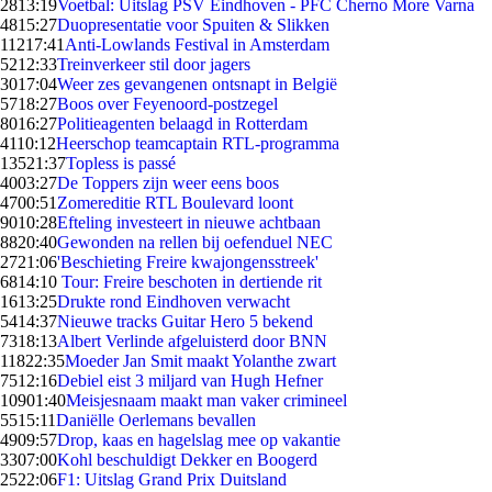
28
13:19
Voetbal: Uitslag PSV Eindhoven - PFC Cherno More Varna
48
15:27
Duopresentatie voor Spuiten & Slikken
112
17:41
Anti-Lowlands Festival in Amsterdam
52
12:33
Treinverkeer stil door jagers
30
17:04
Weer zes gevangenen ontsnapt in België
57
18:27
Boos over Feyenoord-postzegel
80
16:27
Politieagenten belaagd in Rotterdam
41
10:12
Heerschop teamcaptain RTL-programma
135
21:37
Topless is passé
40
03:27
De Toppers zijn weer eens boos
47
00:51
Zomereditie RTL Boulevard loont
90
10:28
Efteling investeert in nieuwe achtbaan
88
20:40
Gewonden na rellen bij oefenduel NEC
27
21:06
'Beschieting Freire kwajongensstreek'
68
14:10
Tour: Freire beschoten in dertiende rit
16
13:25
Drukte rond Eindhoven verwacht
54
14:37
Nieuwe tracks Guitar Hero 5 bekend
73
18:13
Albert Verlinde afgeluisterd door BNN
118
22:35
Moeder Jan Smit maakt Yolanthe zwart
75
12:16
Debiel eist 3 miljard van Hugh Hefner
109
01:40
Meisjesnaam maakt man vaker crimineel
55
15:11
Daniëlle Oerlemans bevallen
49
09:57
Drop, kaas en hagelslag mee op vakantie
33
07:00
Kohl beschuldigt Dekker en Boogerd
25
22:06
F1: Uitslag Grand Prix Duitsland