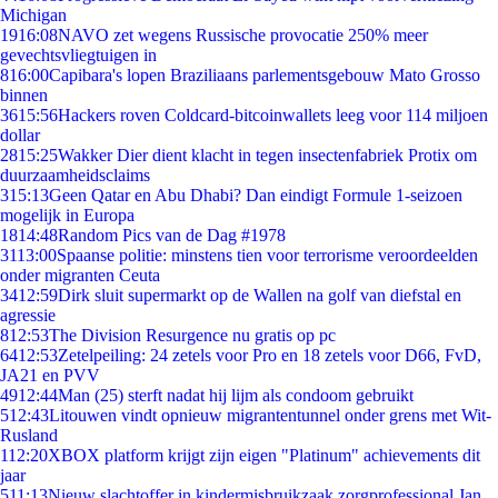
Michigan
19
16:08
NAVO zet wegens Russische provocatie 250% meer
gevechtsvliegtuigen in
8
16:00
Capibara's lopen Braziliaans parlementsgebouw Mato Grosso
binnen
36
15:56
Hackers roven Coldcard-bitcoinwallets leeg voor 114 miljoen
dollar
28
15:25
Wakker Dier dient klacht in tegen insectenfabriek Protix om
duurzaamheidsclaims
3
15:13
Geen Qatar en Abu Dhabi? Dan eindigt Formule 1-seizoen
mogelijk in Europa
18
14:48
Random Pics van de Dag #1978
31
13:00
Spaanse politie: minstens tien voor terrorisme veroordeelden
onder migranten Ceuta
34
12:59
Dirk sluit supermarkt op de Wallen na golf van diefstal en
agressie
8
12:53
The Division Resurgence nu gratis op pc
64
12:53
Zetelpeiling: 24 zetels voor Pro en 18 zetels voor D66, FvD,
JA21 en PVV
49
12:44
Man (25) sterft nadat hij lijm als condoom gebruikt
5
12:43
Litouwen vindt opnieuw migrantentunnel onder grens met Wit-
Rusland
1
12:20
XBOX platform krijgt zijn eigen "Platinum" achievements dit
jaar
5
11:13
Nieuw slachtoffer in kindermisbruikzaak zorgprofessional Jan