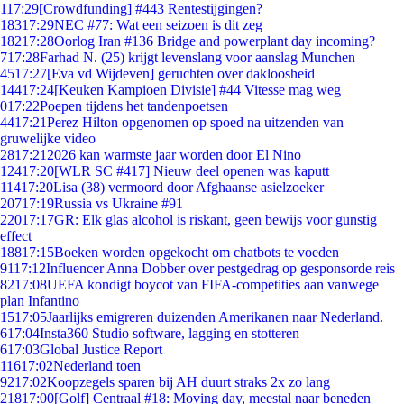
1
17:29
[Crowdfunding] #443 Rentestijgingen?
183
17:29
NEC #77: Wat een seizoen is dit zeg
182
17:28
Oorlog Iran #136 Bridge and powerplant day incoming?
7
17:28
Farhad N. (25) krijgt levenslang voor aanslag Munchen
45
17:27
[Eva vd Wijdeven] geruchten over dakloosheid
144
17:24
[Keuken Kampioen Divisie] #44 Vitesse mag weg
0
17:22
Poepen tijdens het tandenpoetsen
44
17:21
Perez Hilton opgenomen op spoed na uitzenden van
gruwelijke video
28
17:21
2026 kan warmste jaar worden door El Nino
124
17:20
[WLR SC #417] Nieuw deel openen was kaputt
114
17:20
Lisa (38) vermoord door Afghaanse asielzoeker
207
17:19
Russia vs Ukraine #91
220
17:17
GR: Elk glas alcohol is riskant, geen bewijs voor gunstig
effect
188
17:15
Boeken worden opgekocht om chatbots te voeden
91
17:12
Influencer Anna Dobber over pestgedrag op gesponsorde reis
82
17:08
UEFA kondigt boycot van FIFA-competities aan vanwege
plan Infantino
15
17:05
Jaarlijks emigreren duizenden Amerikanen naar Nederland.
6
17:04
Insta360 Studio software, lagging en stotteren
6
17:03
Global Justice Report
116
17:02
Nederland toen
92
17:02
Koopzegels sparen bij AH duurt straks 2x zo lang
218
17:00
[Golf] Centraal #18: Moving day, meestal naar beneden