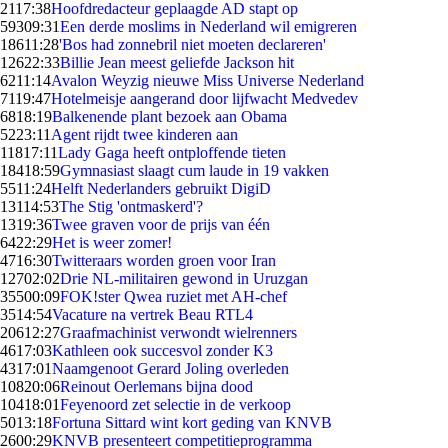
21
17:38
Hoofdredacteur geplaagde AD stapt op
593
09:31
Een derde moslims in Nederland wil emigreren
186
11:28
'Bos had zonnebril niet moeten declareren'
126
22:33
Billie Jean meest geliefde Jackson hit
62
11:14
Avalon Weyzig nieuwe Miss Universe Nederland
71
19:47
Hotelmeisje aangerand door lijfwacht Medvedev
68
18:19
Balkenende plant bezoek aan Obama
52
23:11
Agent rijdt twee kinderen aan
118
17:11
Lady Gaga heeft ontploffende tieten
184
18:59
Gymnasiast slaagt cum laude in 19 vakken
55
11:24
Helft Nederlanders gebruikt DigiD
131
14:53
The Stig 'ontmaskerd'?
13
19:36
Twee graven voor de prijs van één
64
22:29
Het is weer zomer!
47
16:30
Twitteraars worden groen voor Iran
127
02:02
Drie NL-militairen gewond in Uruzgan
355
00:09
FOK!ster Qwea ruziet met AH-chef
35
14:54
Vacature na vertrek Beau RTL4
206
12:27
Graafmachinist verwondt wielrenners
46
17:03
Kathleen ook succesvol zonder K3
43
17:01
Naamgenoot Gerard Joling overleden
108
20:06
Reinout Oerlemans bijna dood
104
18:01
Feyenoord zet selectie in de verkoop
50
13:18
Fortuna Sittard wint kort geding van KNVB
26
00:29
KNVB presenteert competitieprogramma