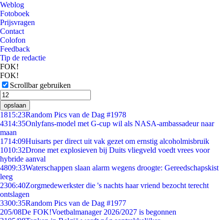
Weblog
Fotoboek
Prijsvragen
Contact
Colofon
Feedback
Tip de redactie
FOK!
FOK!
Scrollbar gebruiken
opslaan
18
15:23
Random Pics van de Dag #1978
43
14:35
Onlyfans-model met G-cup wil als NASA-ambassadeur naar
maan
17
14:09
Huisarts per direct uit vak gezet om ernstig alcoholmisbruik
10
10:32
Drone met explosieven bij Duits vliegveld voedt vrees voor
hybride aanval
48
09:33
Waterschappen slaan alarm wegens droogte: Gereedschapskist
leeg
23
06:40
Zorgmedewerkster die 's nachts haar vriend bezocht terecht
ontslagen
33
00:35
Random Pics van de Dag #1977
2
05/08
De FOK!Voetbalmanager 2026/2027 is begonnen