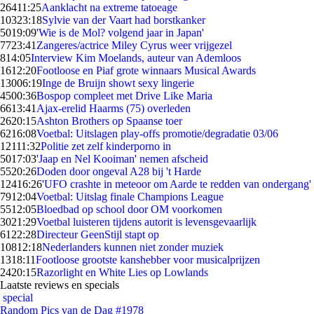
264
11:25
Aanklacht na extreme tatoeage
103
23:18
Sylvie van der Vaart had borstkanker
50
19:09
'Wie is de Mol? volgend jaar in Japan'
77
23:41
Zangeres/actrice Miley Cyrus weer vrijgezel
8
14:05
Interview Kim Moelands, auteur van Ademloos
16
12:20
Footloose en Piaf grote winnaars Musical Awards
130
06:19
Inge de Bruijn showt sexy lingerie
45
00:36
Bospop compleet met Drive Like Maria
66
13:41
Ajax-erelid Haarms (75) overleden
26
20:15
Ashton Brothers op Spaanse toer
62
16:08
Voetbal: Uitslagen play-offs promotie/degradatie 03/06
121
11:32
Politie zet zelf kinderporno in
50
17:03
'Jaap en Nel Kooiman' nemen afscheid
55
20:26
Doden door ongeval A28 bij 't Harde
124
16:26
'UFO crashte in meteoor om Aarde te redden van ondergang'
79
12:04
Voetbal: Uitslag finale Champions League
55
12:05
Bloedbad op school door OM voorkomen
30
21:29
Voetbal luisteren tijdens autorit is levensgevaarlijk
61
22:28
Directeur GeenStijl stapt op
108
12:18
Nederlanders kunnen niet zonder muziek
13
18:11
Footloose grootste kanshebber voor musicalprijzen
24
20:15
Razorlight en White Lies op Lowlands
Laatste reviews en specials
special
Random Pics van de Dag #1978