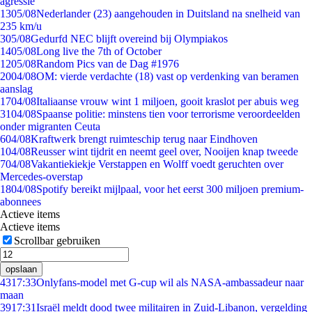
agressie
13
05/08
Nederlander (23) aangehouden in Duitsland na snelheid van
235 km/u
3
05/08
Gedurfd NEC blijft overeind bij Olympiakos
14
05/08
Long live the 7th of October
12
05/08
Random Pics van de Dag #1976
20
04/08
OM: vierde verdachte (18) vast op verdenking van beramen
aanslag
17
04/08
Italiaanse vrouw wint 1 miljoen, gooit kraslot per abuis weg
31
04/08
Spaanse politie: minstens tien voor terrorisme veroordeelden
onder migranten Ceuta
6
04/08
Kraftwerk brengt ruimteschip terug naar Eindhoven
1
04/08
Reusser wint tijdrit en neemt geel over, Nooijen knap tweede
7
04/08
Vakantiekiekje Verstappen en Wolff voedt geruchten over
Mercedes-overstap
18
04/08
Spotify bereikt mijlpaal, voor het eerst 300 miljoen premium-
abonnees
Actieve items
Actieve items
Scrollbar gebruiken
opslaan
43
17:33
Onlyfans-model met G-cup wil als NASA-ambassadeur naar
maan
39
17:31
Israël meldt dood twee militairen in Zuid-Libanon, vergelding