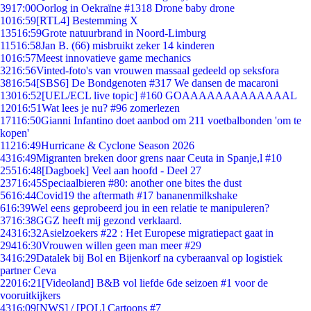
39
17:00
Oorlog in Oekraïne #1318 Drone baby drone
10
16:59
[RTL4] Bestemming X
135
16:59
Grote natuurbrand in Noord-Limburg
115
16:58
Jan B. (66) misbruikt zeker 14 kinderen
10
16:57
Meest innovatieve game mechanics
32
16:56
Vinted-foto's van vrouwen massaal gedeeld op seksfora
38
16:54
[SBS6] De Bondgenoten #317 We dansen de macaroni
130
16:52
[UEL/ECL live topic] #160 GOAAAAAAAAAAAAAL
120
16:51
Wat lees je nu? #96 zomerlezen
171
16:50
Gianni Infantino doet aanbod om 211 voetbalbonden 'om te
kopen'
112
16:49
Hurricane & Cyclone Season 2026
43
16:49
Migranten breken door grens naar Ceuta in Spanje,l #10
255
16:48
[Dagboek] Veel aan hoofd - Deel 27
237
16:45
Speciaalbieren #80: another one bites the dust
56
16:44
Covid19 the aftermath #17 bananenmilkshake
6
16:39
Wel eens geprobeerd jou in een relatie te manipuleren?
37
16:38
GGZ heeft mij gezond verklaard.
243
16:32
Asielzoekers #22 : Het Europese migratiepact gaat in
294
16:30
Vrouwen willen geen man meer #29
34
16:29
Datalek bij Bol en Bijenkorf na cyberaanval op logistiek
partner Ceva
220
16:21
[Videoland] B&B vol liefde 6de seizoen #1 voor de
vooruitkijkers
43
16:09
[NWS] / [POL] Cartoons #7