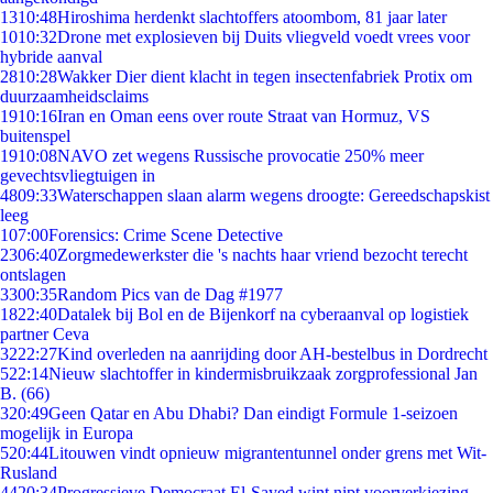
13
10:48
Hiroshima herdenkt slachtoffers atoombom, 81 jaar later
10
10:32
Drone met explosieven bij Duits vliegveld voedt vrees voor
hybride aanval
28
10:28
Wakker Dier dient klacht in tegen insectenfabriek Protix om
duurzaamheidsclaims
19
10:16
Iran en Oman eens over route Straat van Hormuz, VS
buitenspel
19
10:08
NAVO zet wegens Russische provocatie 250% meer
gevechtsvliegtuigen in
48
09:33
Waterschappen slaan alarm wegens droogte: Gereedschapskist
leeg
1
07:00
Forensics: Crime Scene Detective
23
06:40
Zorgmedewerkster die 's nachts haar vriend bezocht terecht
ontslagen
33
00:35
Random Pics van de Dag #1977
18
22:40
Datalek bij Bol en de Bijenkorf na cyberaanval op logistiek
partner Ceva
32
22:27
Kind overleden na aanrijding door AH-bestelbus in Dordrecht
5
22:14
Nieuw slachtoffer in kindermisbruikzaak zorgprofessional Jan
B. (66)
3
20:49
Geen Qatar en Abu Dhabi? Dan eindigt Formule 1-seizoen
mogelijk in Europa
5
20:44
Litouwen vindt opnieuw migrantentunnel onder grens met Wit-
Rusland
44
20:34
Progressieve Democraat El-Sayed wint nipt voorverkiezing