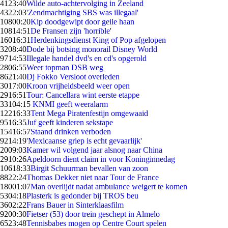
41
23:40
Wilde auto-achtervolging in Zeeland
43
22:03
'Zendmachtiging SBS was illegaal'
108
00:20
Kip doodgewipt door geile haan
108
14:51
De Fransen zijn 'horrible'
160
16:31
Herdenkingsdienst King of Pop afgelopen
32
08:40
Dode bij botsing monorail Disney World
97
14:53
Illegale handel dvd's en cd's opgerold
28
06:55
Weer topman DSB weg
86
21:40
Dj Fokko Versloot overleden
30
17:00
Kroon vrijheidsbeeld weer open
29
16:51
Tour: Cancellara wint eerste etappe
331
04:15
KNMI geeft weeralarm
122
16:33
Tent Mega Piratenfestijn omgewaaid
95
16:35
Juf geeft kinderen sekstape
154
16:57
Staand drinken verboden
92
14:19
'Mexicaanse griep is echt gevaarlijk'
20
09:03
Kamer wil volgend jaar alsnog naar China
29
10:26
Apeldoorn dient claim in voor Koninginnedag
106
18:33
Birgit Schuurman bevallen van zoon
88
22:24
Thomas Dekker niet naar Tour de France
180
01:07
Man overlijdt nadat ambulance weigert te komen
53
04:18
Plasterk is gedonder bij TROS beu
36
02:22
Frans Bauer in Sinterklaasfilm
92
00:30
Fietser (53) door trein geschept in Almelo
65
23:48
Tennisbabes mogen op Centre Court spelen