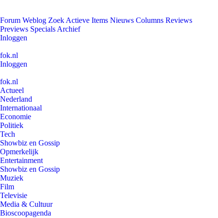
Forum
Weblog
Zoek
Actieve Items
Nieuws
Columns
Reviews
Previews
Specials
Archief
Inloggen
fok.nl
Inloggen
fok.nl
Actueel
Nederland
Internationaal
Economie
Politiek
Tech
Showbiz en Gossip
Opmerkelijk
Entertainment
Showbiz en Gossip
Muziek
Film
Televisie
Media & Cultuur
Bioscoopagenda