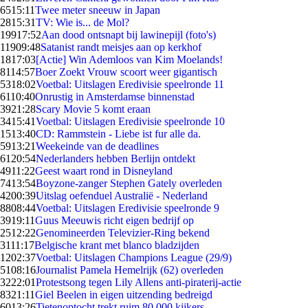
65
15:11
Twee meter sneeuw in Japan
28
15:31
TV: Wie is... de Mol?
199
17:52
Aan dood ontsnapt bij lawinepijl (foto's)
119
09:48
Satanist randt meisjes aan op kerkhof
18
17:03
[Actie] Win Ademloos van Kim Moelands!
81
14:57
Boer Zoekt Vrouw scoort weer gigantisch
53
18:02
Voetbal: Uitslagen Eredivisie speelronde 11
61
10:40
Onrustig in Amsterdamse binnenstad
39
21:28
Scary Movie 5 komt eraan
34
15:41
Voetbal: Uitslagen Eredivisie speelronde 10
15
13:40
CD: Rammstein - Liebe ist fur alle da.
59
13:21
Weekeinde van de deadlines
61
20:54
Nederlanders hebben Berlijn ontdekt
49
11:22
Geest waart rond in Disneyland
74
13:54
Boyzone-zanger Stephen Gately overleden
42
00:39
Uitslag oefenduel Australië - Nederland
88
08:44
Voetbal: Uitslagen Eredivisie speelronde 9
39
19:11
Guus Meeuwis richt eigen bedrijf op
25
12:22
Genomineerden Televizier-Ring bekend
31
11:17
Belgische krant met blanco bladzijden
12
02:37
Voetbal: Uitslagen Champions League (29/9)
51
08:16
Journalist Pamela Hemelrijk (62) overleden
32
22:01
Protestsong tegen Lily Allens anti-piraterij-actie
83
21:11
Giel Beelen in eigen uitzending bedreigd
60
13:26
Tietenoptocht trekt ruim 80.000 kijkers