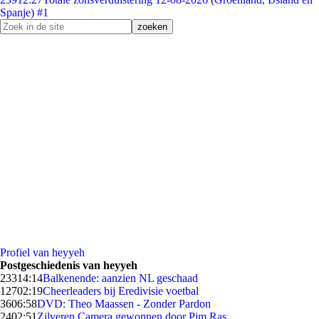
Spanje) #1
Profiel van heyyeh
Postgeschiedenis van heyyeh
233
14:14
Balkenende: aanzien NL geschaad
127
02:19
Cheerleaders bij Eredivisie voetbal
36
06:58
DVD: Theo Maassen - Zonder Pardon
24
02:51
Zilveren Camera gewonnen door Pim Ras