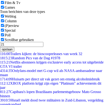
Film & Tv
Games
Toon berichten van deze types
Weblog
Column
(P)review
Special
Poll
Scrollbar gebruiken
opslaan
1
16:00
Trailers kijken: de bioscoopreleases van week 32
18
15:23
Random Pics van de Dag #1978
1
15:21
Netflix-abonnees krijgen exclusieve early access tot uitgebreide
GTA VI trailer
43
14:35
Onlyfans-model met G-cup wil als NASA-ambassadeur naar
maan
17
14:09
Huisarts per direct uit vak gezet om ernstig alcoholmisbruik
1
12:12
XBOX platform krijgt zijn eigen "Platinum" achievements dit
jaar
8
11:27
Capibara's lopen Braziliaans parlementsgebouw Mato Grosso
binnen
39
10:59
Israël meldt dood twee militairen in Zuid-Libanon, vergelding
aangekondigd