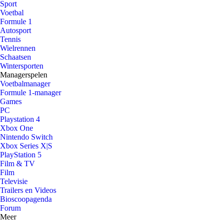
Sport
Voetbal
Formule 1
Autosport
Tennis
Wielrennen
Schaatsen
Wintersporten
Managerspelen
Voetbalmanager
Formule 1-manager
Games
PC
Playstation 4
Xbox One
Nintendo Switch
Xbox Series X|S
PlayStation 5
Film & TV
Film
Televisie
Trailers en Videos
Bioscoopagenda
Forum
Meer