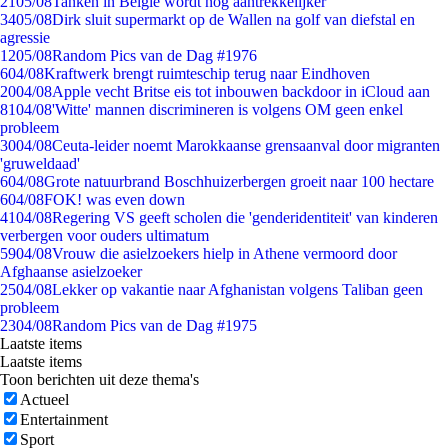
21
05/08
Tanken in België wordt nóg aantrekkelijker
34
05/08
Dirk sluit supermarkt op de Wallen na golf van diefstal en
agressie
12
05/08
Random Pics van de Dag #1976
6
04/08
Kraftwerk brengt ruimteschip terug naar Eindhoven
20
04/08
Apple vecht Britse eis tot inbouwen backdoor in iCloud aan
81
04/08
'Witte' mannen discrimineren is volgens OM geen enkel
probleem
30
04/08
Ceuta-leider noemt Marokkaanse grensaanval door migranten
'gruweldaad'
6
04/08
Grote natuurbrand Boschhuizerbergen groeit naar 100 hectare
6
04/08
FOK! was even down
41
04/08
Regering VS geeft scholen die 'genderidentiteit' van kinderen
verbergen voor ouders ultimatum
59
04/08
Vrouw die asielzoekers hielp in Athene vermoord door
Afghaanse asielzoeker
25
04/08
Lekker op vakantie naar Afghanistan volgens Taliban geen
probleem
23
04/08
Random Pics van de Dag #1975
Laatste items
Laatste items
Toon berichten uit deze thema's
Actueel
Entertainment
Sport