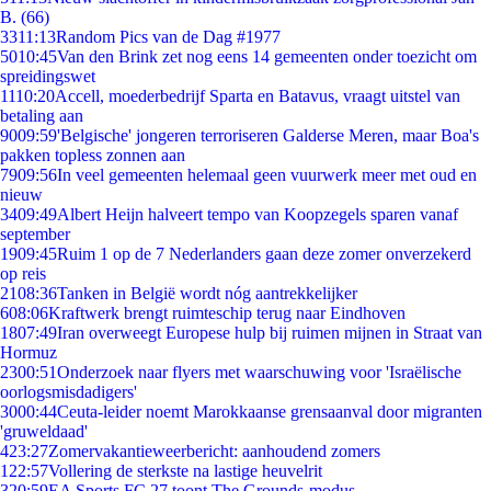
B. (66)
33
11:13
Random Pics van de Dag #1977
50
10:45
Van den Brink zet nog eens 14 gemeenten onder toezicht om
spreidingswet
11
10:20
Accell, moederbedrijf Sparta en Batavus, vraagt uitstel van
betaling aan
90
09:59
'Belgische' jongeren terroriseren Galderse Meren, maar Boa's
pakken topless zonnen aan
79
09:56
In veel gemeenten helemaal geen vuurwerk meer met oud en
nieuw
34
09:49
Albert Heijn halveert tempo van Koopzegels sparen vanaf
september
19
09:45
Ruim 1 op de 7 Nederlanders gaan deze zomer onverzekerd
op reis
21
08:36
Tanken in België wordt nóg aantrekkelijker
6
08:06
Kraftwerk brengt ruimteschip terug naar Eindhoven
18
07:49
Iran overweegt Europese hulp bij ruimen mijnen in Straat van
Hormuz
23
00:51
Onderzoek naar flyers met waarschuwing voor 'Israëlische
oorlogsmisdadigers'
30
00:44
Ceuta-leider noemt Marokkaanse grensaanval door migranten
'gruweldaad'
4
23:27
Zomervakantieweerbericht: aanhoudend zomers
1
22:57
Vollering de sterkste na lastige heuvelrit
3
20:59
EA Sports FC 27 toont The Grounds-modus