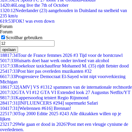
14
20:46
Long live the 7th of October
13
20:12
Nederlander (23) aangehouden in Duitsland na snelheid van
235 km/u
6
19:53
FOK! was even down
Forum
Forum
Scrollbar gebruiken
opslaan
188
17:34
Tour de France femmes 2026 #3 Tijd voor de borstcrawl
50
17:33
Huisarts doet haar werk onder invloed van alcohol
15
17:33
Roekeloze taxichauffeur Mohamed M. (35) rijdt fietster dood
254
17:33
Post hier pas overleden muzikanten #32
66
17:33
Progressieve Democraat El-Sayed wint nipt voorverkiezing
Michigan
186
17:32
[AMV] VS #1312 spammers van de internationale rechtsorde
20
17:32
GTA VI #12 GTA VI Extended look 27 Augustus Netflix/YT
98
17:31
Kappersoorlog teistert Regio Rijnmond
284
17:31
[INFLUENCERS #294] supermarkt Safari
104
17:31
[Wielrennen #616] Brennan!
225
17:30
Top 2000 Editie 2025 #243 Alle dikzakken willen op je
lijken
232
17:29
Wie gaan er dood in 2026?Post met een vleugje cynisme de
overledenen.