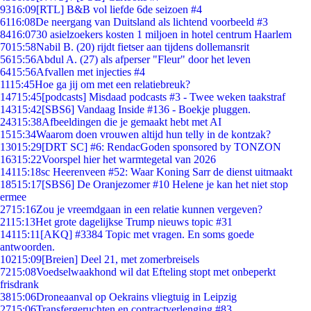
93
16:09
[RTL] B&B vol liefde 6de seizoen #4
61
16:08
De neergang van Duitsland als lichtend voorbeeld #3
84
16:07
30 asielzoekers kosten 1 miljoen in hotel centrum Haarlem
70
15:58
Nabil B. (20) rijdt fietser aan tijdens dollemansrit
56
15:56
Abdul A. (27) als afperser "Fleur" door het leven
64
15:56
Afvallen met injecties #4
11
15:45
Hoe ga jij om met een relatiebreuk?
147
15:45
[podcasts] Misdaad podcasts #3 - Twee weken taakstraf
143
15:42
[SBS6] Vandaag Inside #136 - Boekje pluggen.
243
15:38
Afbeeldingen die je gemaakt hebt met AI
15
15:34
Waarom doen vrouwen altijd hun telly in de kontzak?
130
15:29
[DRT SC] #6: RendacGoden sponsored by TONZON
163
15:22
Voorspel hier het warmtegetal van 2026
141
15:18
sc Heerenveen #52: Waar Koning Sarr de dienst uitmaakt
185
15:17
[SBS6] De Oranjezomer #10 Helene je kan het niet stop
ermee
27
15:16
Zou je vreemdgaan in een relatie kunnen vergeven?
21
15:13
Het grote dagelijkse Trump nieuws topic #31
141
15:11
[AKQ] #3384 Topic met vragen. En soms goede
antwoorden.
102
15:09
[Breien] Deel 21, met zomerbreisels
72
15:08
Voedselwaakhond wil dat Efteling stopt met onbeperkt
frisdrank
38
15:06
Droneaanval op Oekrains vliegtuig in Leipzig
27
15:06
Transfergeruchten en contractverlenging #83