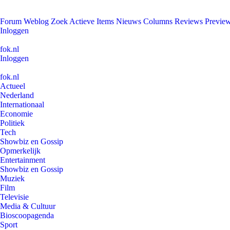
Forum
Weblog
Zoek
Actieve Items
Nieuws
Columns
Reviews
Previe
Inloggen
fok.nl
Inloggen
fok.nl
Actueel
Nederland
Internationaal
Economie
Politiek
Tech
Showbiz en Gossip
Opmerkelijk
Entertainment
Showbiz en Gossip
Muziek
Film
Televisie
Media & Cultuur
Bioscoopagenda
Sport