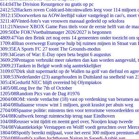
6
14:04
The Division Resurgence nu gratis op pc
24
12:52
Hackers roven Coldcard-bitcoinwallets leeg voor 114 miljoen d
39
12:15
Doorwerken na AOW-leeftijd vaker vastgelegd in cao's, moet
32
11:40
Vinted-foto's van vrouwen massaal gedeeld op seksfora
1
11:21
Nieuwe XBOX Game Pass titels voor de eerste helft van de ma
2
09:50
De FOK!Voetbalmanager 2026/2027 is begonnen
48
09:47
Van den Brink zet nog eens 14 gemeenten onder toezicht om s
17
09:40
Iran overweegt Europese hulp bij ruimen mijnen in Straat va
3
09:35
EA Sports FC 27 toont The Grounds-modus
1
09:34
Gears of War: E-Day open beta begint 6 augustus
36
09:29
Pentagon verbruikt meer raketten dan kan worden aangevuld, t
20
09:23
Tanken in België wordt nóg aantrekkelijker
31
09:07
Dirk sluit supermarkt op de Wallen na golf van diefstal en agre
13
08:53
Nederlander (23) aangehouden in Duitsland na snelheid van 
3
05:43
Gedurfd NEC blijft overeind bij Olympiakos
14
05/08
Long live the 7th of October
12
05/08
Random Pics van de Dag #1976
20
04/08
OM: vierde verdachte (18) vast op verdenking van beramen aa
14
04/08
Italiaanse vrouw wint 1 miljoen, gooit kraslot per abuis weg
27
04/08
Spaanse politie: minstens tien voor terrorisme veroordeelden 
5
04/08
Kraftwerk brengt ruimteschip terug naar Eindhoven
1
04/08
Reusser wint tijdrit en neemt geel over, Nooijen knap tweede
7
04/08
Vakantiekiekje Verstappen en Wolff voedt geruchten over Merc
18
04/08
Spotify bereikt mijlpaal, voor het eerst 300 miljoen premium-
27
04/08
Houthi's vallen luchthaven Najran in Saoedi-Arabië aan