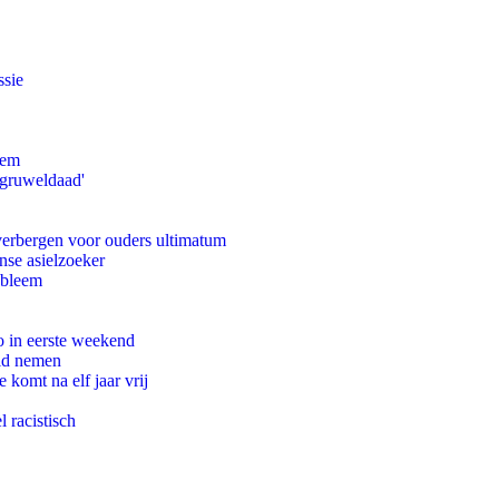
ssie
eem
'gruweldaad'
 verbergen voor ouders ultimatum
nse asielzoeker
obleem
o in eerste weekend
eid nemen
komt na elf jaar vrij
 racistisch