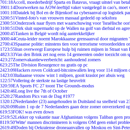
7
01:18
Accell, moederbedrijf Sparta en Batavus, vraagt uitstel van beta
39
01:14
Doorwerken na AOW-leeftijd vaker vastgelegd in cao's, moet
10
01:10
Datalek bij Bol en de Bijenkorf na cyberaanval op logistiek pa
32
00:51
Vinted-foto's van vrouwen massaal gedeeld op seksfora
23
00:51
Onderzoek naar flyers met waarschuwing voor 'Israëlische oor
31
00:51
Dirk sluit supermarkt op de Wallen na golf van diefstal en agre
20
00:45
Tanken in België wordt nóg aantrekkelijker
30
00:44
Ceuta-leider noemt Marokkaanse grensaanval door migranten 
27
00:43
Spaanse politie: minstens tien voor terrorisme veroordeelden 
17
23:55
Iran overweegt Europese hulp bij ruimen mijnen in Straat va
48
23:33
Van den Brink zet nog eens 14 gemeenten onder toezicht om s
4
23:27
Zomervakantieweerbericht: aanhoudend zomers
6
23:25
The Division Resurgence nu gratis op pc
24
23:09
Hackers roven Coldcard-bitcoinwallets leeg voor 114 miljoen d
14
23:03
Italiaanse vrouw wint 1 miljoen, gooit kraslot per abuis weg
1
22:57
Vollering de sterkste na lastige heuvelrit
3
20:59
EA Sports FC 27 toont The Grounds-modus
14
20:46
Long live the 7th of October
25
20:27
Random Pics van de Dag #1977
13
20:12
Nederlander (23) aangehouden in Duitsland na snelheid van 
16
20:09
Ruim 1 op de 7 Nederlanders gaan deze zomer onverzekerd op
6
19:53
FOK! was even down
25
19:52
Lekker op vakantie naar Afghanistan volgens Taliban geen pr
81
19:50
'Witte' mannen discrimineren is volgens OM geen enkel probl
26
19:49
Doden bij Oekraïense droneaanvallen op Moskou en Sint-Pete