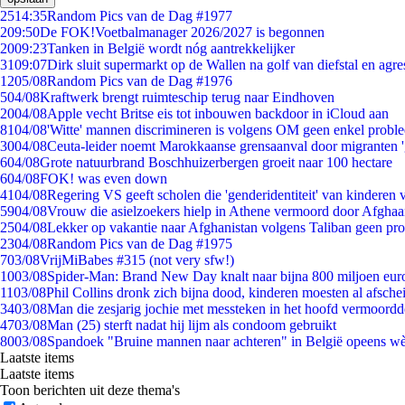
25
14:35
Random Pics van de Dag #1977
2
09:50
De FOK!Voetbalmanager 2026/2027 is begonnen
20
09:23
Tanken in België wordt nóg aantrekkelijker
31
09:07
Dirk sluit supermarkt op de Wallen na golf van diefstal en agre
12
05/08
Random Pics van de Dag #1976
5
04/08
Kraftwerk brengt ruimteschip terug naar Eindhoven
20
04/08
Apple vecht Britse eis tot inbouwen backdoor in iCloud aan
81
04/08
'Witte' mannen discrimineren is volgens OM geen enkel probl
30
04/08
Ceuta-leider noemt Marokkaanse grensaanval door migranten 
6
04/08
Grote natuurbrand Boschhuizerbergen groeit naar 100 hectare
6
04/08
FOK! was even down
41
04/08
Regering VS geeft scholen die 'genderidentiteit' van kinderen
59
04/08
Vrouw die asielzoekers hielp in Athene vermoord door Afghaa
25
04/08
Lekker op vakantie naar Afghanistan volgens Taliban geen pr
23
04/08
Random Pics van de Dag #1975
7
03/08
VrijMiBabes #315 (not very sfw!)
10
03/08
Spider-Man: Brand New Day knalt naar bijna 800 miljoen eur
11
03/08
Phil Collins dronk zich bijna dood, kinderen moesten al afsch
34
03/08
Man die zesjarig jochie met messteken in het hoofd vermoordde 
47
03/08
Man (25) sterft nadat hij lijm als condoom gebruikt
80
03/08
Spandoek "Bruine mannen naar achteren" in België opeens wèl
Laatste items
Laatste items
Toon berichten uit deze thema's