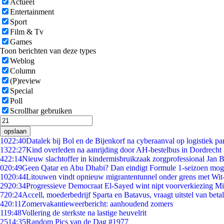
Actueel
Entertainment
Sport
Film & Tv
Games
Toon berichten van deze types
Weblog
Column
(P)review
Special
Poll
Scrollbar gebruiken
opslaan
10
22:40
Datalek bij Bol en de Bijenkorf na cyberaanval op logistiek pa
13
22:27
Kind overleden na aanrijding door AH-bestelbus in Dordrecht
4
22:14
Nieuw slachtoffer in kindermisbruikzaak zorgprofessional Jan B
0
20:49
Geen Qatar en Abu Dhabi? Dan eindigt Formule 1-seizoen moge
10
20:44
Litouwen vindt opnieuw migrantentunnel onder grens met Wit
29
20:34
Progressieve Democraat El-Sayed wint nipt voorverkiezing M
7
20:24
Accell, moederbedrijf Sparta en Batavus, vraagt uitstel van beta
4
20:11
Zomervakantieweerbericht: aanhoudend zomers
1
19:48
Vollering de sterkste na lastige heuvelrit
25
14:35
Random Pics van de Dag #1977