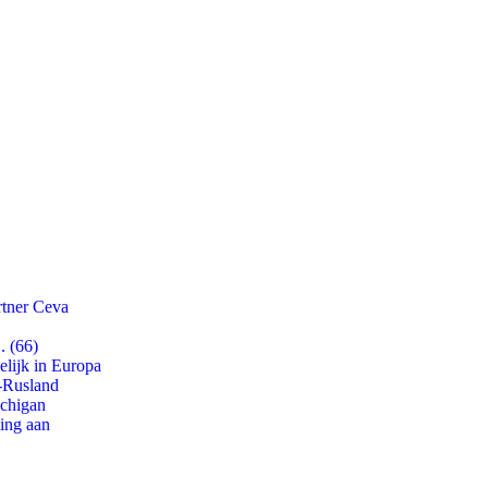
rtner Ceva
. (66)
lijk in Europa
-Rusland
ichigan
ling aan