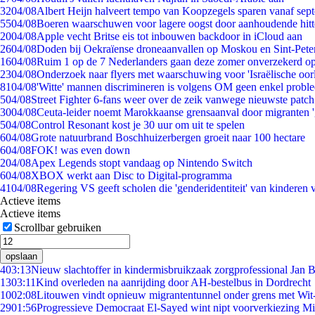
32
04/08
Albert Heijn halveert tempo van Koopzegels sparen vanaf sep
55
04/08
Boeren waarschuwen voor lagere oogst door aanhoudende hitt
20
04/08
Apple vecht Britse eis tot inbouwen backdoor in iCloud aan
26
04/08
Doden bij Oekraïense droneaanvallen op Moskou en Sint-Pete
16
04/08
Ruim 1 op de 7 Nederlanders gaan deze zomer onverzekerd op
23
04/08
Onderzoek naar flyers met waarschuwing voor 'Israëlische oor
81
04/08
'Witte' mannen discrimineren is volgens OM geen enkel probl
5
04/08
Street Fighter 6-fans weer over de zeik vanwege nieuwste patch
30
04/08
Ceuta-leider noemt Marokkaanse grensaanval door migranten 
5
04/08
Control Resonant kost je 30 uur om uit te spelen
6
04/08
Grote natuurbrand Boschhuizerbergen groeit naar 100 hectare
6
04/08
FOK! was even down
2
04/08
Apex Legends stopt vandaag op Nintendo Switch
6
04/08
XBOX werkt aan Disc to Digital-programma
41
04/08
Regering VS geeft scholen die 'genderidentiteit' van kinderen
Actieve items
Actieve items
Scrollbar gebruiken
opslaan
4
03:13
Nieuw slachtoffer in kindermisbruikzaak zorgprofessional Jan B
13
03:11
Kind overleden na aanrijding door AH-bestelbus in Dordrecht
10
02:08
Litouwen vindt opnieuw migrantentunnel onder grens met Wit
29
01:56
Progressieve Democraat El-Sayed wint nipt voorverkiezing M