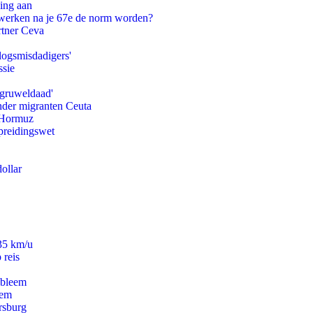
ling aan
 werken na je 67e de norm worden?
rtner Ceva
logsmisdadigers'
ssie
'gruweldaad'
onder migranten Ceuta
n Hormuz
preidingswet
ollar
235 km/u
 reis
obleem
eem
rsburg