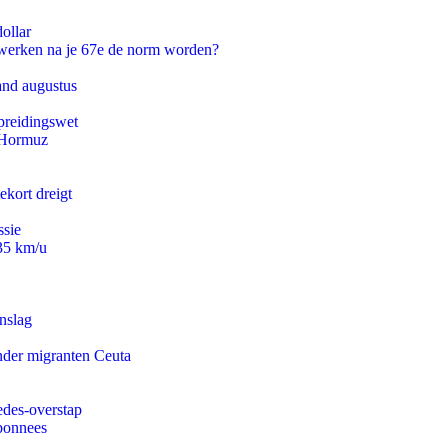
ollar
 werken na je 67e de norm worden?
and augustus
preidingswet
n Hormuz
ekort dreigt
ssie
235 km/u
nslag
onder migranten Ceuta
edes-overstap
abonnees