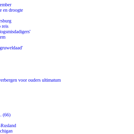
tember
e en droogte
rsburg
 reis
logsmisdadigers'
eem
'gruweldaad'
 verbergen voor ouders ultimatum
. (66)
-Rusland
ichigan