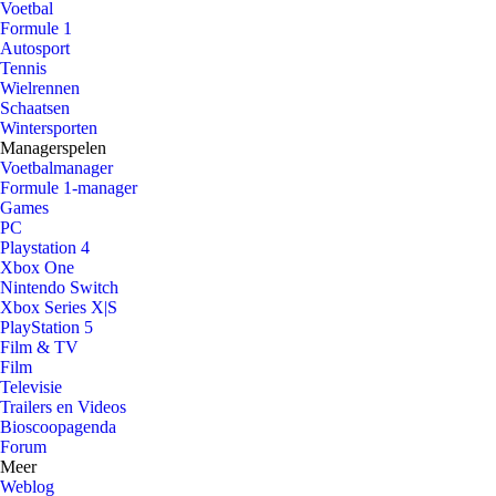
Voetbal
Formule 1
Autosport
Tennis
Wielrennen
Schaatsen
Wintersporten
Managerspelen
Voetbalmanager
Formule 1-manager
Games
PC
Playstation 4
Xbox One
Nintendo Switch
Xbox Series X|S
PlayStation 5
Film & TV
Film
Televisie
Trailers en Videos
Bioscoopagenda
Forum
Meer
Weblog