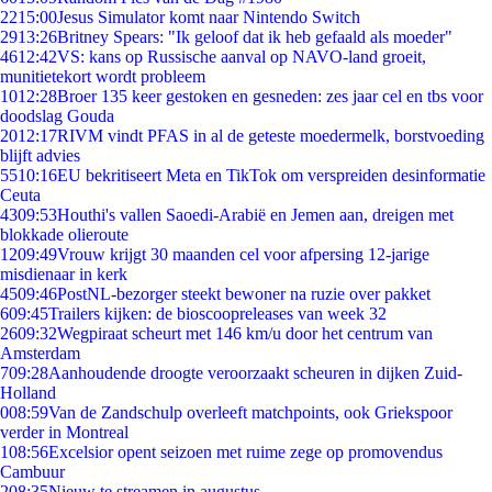
22
15:00
Jesus Simulator komt naar Nintendo Switch
29
13:26
Britney Spears: "Ik geloof dat ik heb gefaald als moeder"
46
12:42
VS: kans op Russische aanval op NAVO-land groeit,
munitietekort wordt probleem
10
12:28
Broer 135 keer gestoken en gesneden: zes jaar cel en tbs voor
doodslag Gouda
20
12:17
RIVM vindt PFAS in al de geteste moedermelk, borstvoeding
blijft advies
55
10:16
EU bekritiseert Meta en TikTok om verspreiden desinformatie
Ceuta
43
09:53
Houthi's vallen Saoedi-Arabië en Jemen aan, dreigen met
blokkade olieroute
12
09:49
Vrouw krijgt 30 maanden cel voor afpersing 12-jarige
misdienaar in kerk
45
09:46
PostNL-bezorger steekt bewoner na ruzie over pakket
6
09:45
Trailers kijken: de bioscoopreleases van week 32
26
09:32
Wegpiraat scheurt met 146 km/u door het centrum van
Amsterdam
7
09:28
Aanhoudende droogte veroorzaakt scheuren in dijken Zuid-
Holland
0
08:59
Van de Zandschulp overleeft matchpoints, ook Griekspoor
verder in Montreal
1
08:56
Excelsior opent seizoen met ruime zege op promovendus
Cambuur
2
08:35
Nieuw te streamen in augustus