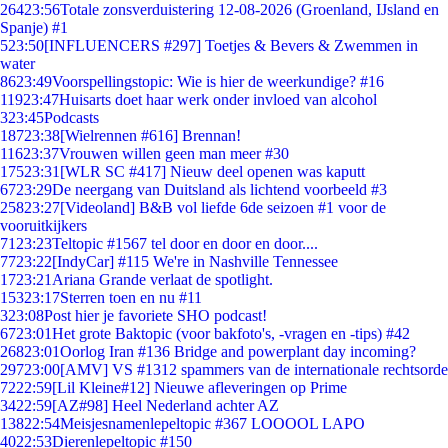
264
23:56
Totale zonsverduistering 12-08-2026 (Groenland, IJsland en
Spanje) #1
5
23:50
[INFLUENCERS #297] Toetjes & Bevers & Zwemmen in
water
86
23:49
Voorspellingstopic: Wie is hier de weerkundige? #16
119
23:47
Huisarts doet haar werk onder invloed van alcohol
3
23:45
Podcasts
187
23:38
[Wielrennen #616] Brennan!
116
23:37
Vrouwen willen geen man meer #30
175
23:31
[WLR SC #417] Nieuw deel openen was kaputt
67
23:29
De neergang van Duitsland als lichtend voorbeeld #3
258
23:27
[Videoland] B&B vol liefde 6de seizoen #1 voor de
vooruitkijkers
71
23:23
Teltopic #1567 tel door en door en door....
77
23:22
[IndyCar] #115 We're in Nashville Tennessee
17
23:21
Ariana Grande verlaat de spotlight.
153
23:17
Sterren toen en nu #11
3
23:08
Post hier je favoriete SHO podcast!
67
23:01
Het grote Baktopic (voor bakfoto's, -vragen en -tips) #42
268
23:01
Oorlog Iran #136 Bridge and powerplant day incoming?
297
23:00
[AMV] VS #1312 spammers van de internationale rechtsorde
72
22:59
[Lil Kleine#12] Nieuwe afleveringen op Prime
34
22:59
[AZ#98] Heel Nederland achter AZ
138
22:54
Meisjesnamenlepeltopic #367 LOOOOL LAPO
40
22:53
Dierenlepeltopic #150