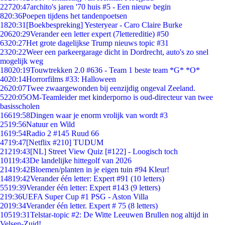
227
20:47
archito's jaren '70 huis #5 - Een nieuw begin
8
20:36
Poepen tijdens het tandenpoetsen
18
20:31
[Boekbespreking] Yesteryear - Caro Claire Burke
206
20:29
Verander een letter expert (7lettereditie) #50
63
20:27
Het grote dagelijkse Trump nieuws topic #31
23
20:22
Weer een parkeergarage dicht in Dordrecht, auto's zo snel
mogelijk weg
180
20:19
Touwtrekken 2.0 #636 - Team 1 beste team *G* *O*
40
20:14
Horrorfilms #33: Halloween
26
20:07
Twee zwaargewonden bij eenzijdig ongeval Zeeland.
52
20:05
OM-Teamleider met kinderporno is oud-directeur van twee
basisscholen
166
19:58
Dingen waar je enorm vrolijk van wordt #3
25
19:56
Natuur en Wild
16
19:54
Radio 2 #145 Ruud 66
47
19:47
[Netflix #210] TUDUM
212
19:43
[NL] Street View Quiz [#122] - Loogisch toch
101
19:43
De landelijke hittegolf van 2026
214
19:42
Bloemen/planten in je eigen tuin #94 Kleur!
148
19:42
Verander één letter: Expert #91 (10 letters)
55
19:39
Verander één letter: Expert #143 (9 letters)
2
19:36
UEFA Super Cup #1 PSG - Aston Villa
20
19:34
Verander één letter. Expert # 75 (8 letters)
105
19:31
Telstar-topic #2: De Witte Leeuwen Brullen nog altijd in
Velsen-Zuid!