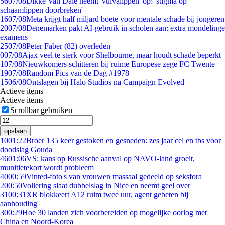
56
07/08
Dikke Van Dale neemt 'vulvalippen' op: 'stigma op
schaamlippen doorbreken'
16
07/08
Meta krijgt half miljard boete voor mentale schade bij jongeren
20
07/08
Denemarken pakt AI-gebruik in scholen aan: extra mondelinge
examens
25
07/08
Peter Faber (82) overleden
0
07/08
Ajax veel te sterk voor Shelbourne, maar houdt schade beperkt
1
07/08
Nieuwkomers schitteren bij ruime Europese zege FC Twente
19
07/08
Random Pics van de Dag #1978
15
06/08
Ontslagen bij Halo Studios na Campaign Evolved
Actieve items
Actieve items
Scrollbar gebruiken
opslaan
10
01:22
Broer 135 keer gestoken en gesneden: zes jaar cel en tbs voor
doodslag Gouda
46
01:06
VS: kans op Russische aanval op NAVO-land groeit,
munitietekort wordt probleem
40
00:59
Vinted-foto's van vrouwen massaal gedeeld op seksfora
2
00:50
Vollering slaat dubbelslag in Nice en neemt geel over
31
00:31
XR blokkeert A12 ruim twee uur, agent gebeten bij
aanhouding
3
00:29
Hoe 30 landen zich voorbereiden op mogelijke oorlog met
China en Noord-Korea