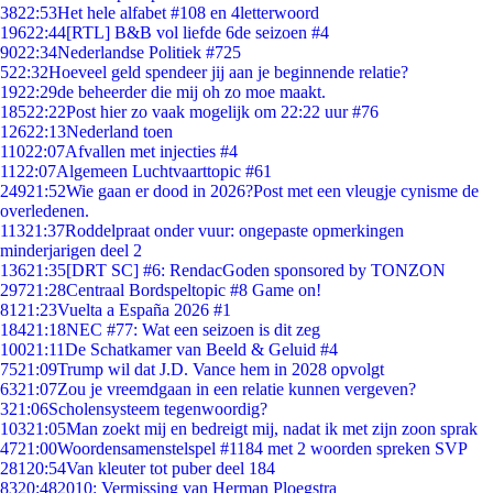
38
22:53
Het hele alfabet #108 en 4letterwoord
196
22:44
[RTL] B&B vol liefde 6de seizoen #4
90
22:34
Nederlandse Politiek #725
5
22:32
Hoeveel geld spendeer jij aan je beginnende relatie?
19
22:29
de beheerder die mij oh zo moe maakt.
185
22:22
Post hier zo vaak mogelijk om 22:22 uur #76
126
22:13
Nederland toen
110
22:07
Afvallen met injecties #4
11
22:07
Algemeen Luchtvaarttopic #61
249
21:52
Wie gaan er dood in 2026?Post met een vleugje cynisme de
overledenen.
113
21:37
Roddelpraat onder vuur: ongepaste opmerkingen
minderjarigen deel 2
136
21:35
[DRT SC] #6: RendacGoden sponsored by TONZON
297
21:28
Centraal Bordspeltopic #8 Game on!
81
21:23
Vuelta a España 2026 #1
184
21:18
NEC #77: Wat een seizoen is dit zeg
100
21:11
De Schatkamer van Beeld & Geluid #4
75
21:09
Trump wil dat J.D. Vance hem in 2028 opvolgt
63
21:07
Zou je vreemdgaan in een relatie kunnen vergeven?
3
21:06
Scholensysteem tegenwoordig?
103
21:05
Man zoekt mij en bedreigt mij, nadat ik met zijn zoon sprak
47
21:00
Woordensamenstelspel #1184 met 2 woorden spreken SVP
281
20:54
Van kleuter tot puber deel 184
83
20:48
2010: Vermissing van Herman Ploegstra