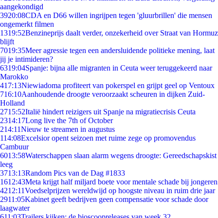
aangekondigd
39
20:08
CDA en D66 willen ingrijpen tegen 'gluurbrillen' die mensen
ongemerkt filmen
13
19:52
Benzineprijs daalt verder, onzekerheid over Straat van Hormuz
blijft
70
19:35
Meer agressie tegen een andersluidende politieke mening, laat
jij je intimideren?
63
19:04
Spanje: bijna alle migranten in Ceuta weer teruggekeerd naar
Marokko
4
17:13
Niewiadoma profiteert van pokerspel en grijpt geel op Ventoux
7
16:10
Aanhoudende droogte veroorzaakt scheuren in dijken Zuid-
Holland
27
15:52
Italië hindert reizigers uit Spanje na migratiecrisis Ceuta
23
14:17
Long live the 7th of October
2
14:11
Nieuw te streamen in augustus
1
14:08
Excelsior opent seizoen met ruime zege op promovendus
Cambuur
60
13:58
Waterschappen slaan alarm wegens droogte: Gereedschapskist
leeg
37
13:13
Random Pics van de Dag #1833
16
12:43
Meta krijgt half miljard boete voor mentale schade bij jongeren
42
12:11
Voedselprijzen wereldwijd op hoogste niveau in ruim drie jaar
29
11:05
Kabinet geeft bedrijven geen compensatie voor schade door
laagwater
6
11:03
Trailers kijken: de bioscoopreleases van week 32