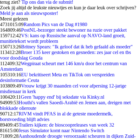
terug ziet?
Tip ons dan via de submit!
Zoek jij altijd de leukste nieuwtjes en kun je daar leuk over schrijven?
Meld je aan als nieuwsposter!
Meest gelezen
47310
15:09
Random Pics van de Dag #1980
1648
09:46
PostNL-bezorger steekt bewoner na ruzie over pakket
1597
12:42
VS: kans op Russische aanval op NAVO-land groeit,
munitietekort wordt probleem
1507
13:26
Britney Spears: "Ik geloof dat ik heb gefaald als moeder"
1134
12:28
Broer 135 keer gestoken en gesneden: zes jaar cel en tbs
voor doodslag Gouda
1124
09:32
Wegpiraat scheurt met 146 km/u door het centrum van
Amsterdam
1053
10:16
EU bekritiseert Meta en TikTok om verspreiden
desinformatie Ceuta
1038
09:49
Vrouw krijgt 30 maanden cel voor afpersing 12-jarige
misdienaar in kerk
1004
20:11
Geen 'happy end' bij seksdate via Kinky.nl
949
09:53
Houthi's vallen Saoedi-Arabië en Jemen aan, dreigen met
blokkade olieroute
907
12:17
RIVM vindt PFAS in al de geteste moedermelk,
borstvoeding blijft advies
894
09:45
Trailers kijken: de bioscoopreleases van week 32
816
15:00
Jesus Simulator komt naar Nintendo Switch
718
09:28
Aanhoudende droogte veroorzaakt scheuren in dijken Zuid-