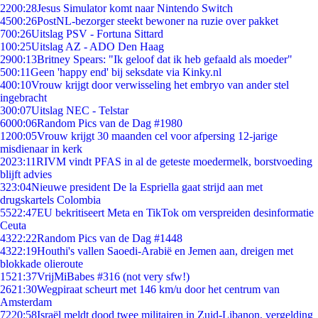
22
00:28
Jesus Simulator komt naar Nintendo Switch
45
00:26
PostNL-bezorger steekt bewoner na ruzie over pakket
7
00:26
Uitslag PSV - Fortuna Sittard
1
00:25
Uitslag AZ - ADO Den Haag
29
00:13
Britney Spears: "Ik geloof dat ik heb gefaald als moeder"
5
00:11
Geen 'happy end' bij seksdate via Kinky.nl
4
00:10
Vrouw krijgt door verwisseling het embryo van ander stel
ingebracht
3
00:07
Uitslag NEC - Telstar
60
00:06
Random Pics van de Dag #1980
12
00:05
Vrouw krijgt 30 maanden cel voor afpersing 12-jarige
misdienaar in kerk
20
23:11
RIVM vindt PFAS in al de geteste moedermelk, borstvoeding
blijft advies
3
23:04
Nieuwe president De la Espriella gaat strijd aan met
drugskartels Colombia
55
22:47
EU bekritiseert Meta en TikTok om verspreiden desinformatie
Ceuta
43
22:22
Random Pics van de Dag #1448
43
22:19
Houthi's vallen Saoedi-Arabië en Jemen aan, dreigen met
blokkade olieroute
15
21:37
VrijMiBabes #316 (not very sfw!)
26
21:30
Wegpiraat scheurt met 146 km/u door het centrum van
Amsterdam
72
20:58
Israël meldt dood twee militairen in Zuid-Libanon, vergelding