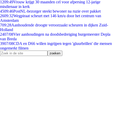
12
09:49
Vrouw krijgt 30 maanden cel voor afpersing 12-jarige
misdienaar in kerk
45
09:46
PostNL-bezorger steekt bewoner na ruzie over pakket
26
09:32
Wegpiraat scheurt met 146 km/u door het centrum van
Amsterdam
7
09:28
Aanhoudende droogte veroorzaakt scheuren in dijken Zuid-
Holland
24
07/08
Vier aanhoudingen na doodsbedreiging burgemeester Depla
van Breda
39
07/08
CDA en D66 willen ingrijpen tegen 'gluurbrillen' die mensen
ongemerkt filmen