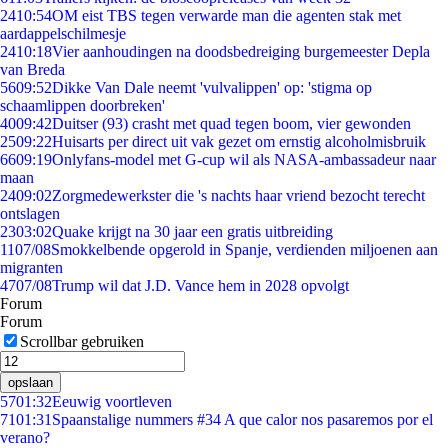
24
10:54
OM eist TBS tegen verwarde man die agenten stak met
aardappelschilmesje
24
10:18
Vier aanhoudingen na doodsbedreiging burgemeester Depla
van Breda
56
09:52
Dikke Van Dale neemt 'vulvalippen' op: 'stigma op
schaamlippen doorbreken'
40
09:42
Duitser (93) crasht met quad tegen boom, vier gewonden
25
09:22
Huisarts per direct uit vak gezet om ernstig alcoholmisbruik
66
09:19
Onlyfans-model met G-cup wil als NASA-ambassadeur naar
maan
24
09:02
Zorgmedewerkster die 's nachts haar vriend bezocht terecht
ontslagen
23
03:02
Quake krijgt na 30 jaar een gratis uitbreiding
11
07/08
Smokkelbende opgerold in Spanje, verdienden miljoenen aan
migranten
47
07/08
Trump wil dat J.D. Vance hem in 2028 opvolgt
Forum
Forum
Scrollbar gebruiken
opslaan
57
01:32
Eeuwig voortleven
71
01:31
Spaanstalige nummers #34 A que calor nos pasaremos por el
verano?