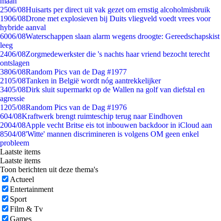
maan
25
06/08
Huisarts per direct uit vak gezet om ernstig alcoholmisbruik
19
06/08
Drone met explosieven bij Duits vliegveld voedt vrees voor
hybride aanval
60
06/08
Waterschappen slaan alarm wegens droogte: Gereedschapskist
leeg
24
06/08
Zorgmedewerkster die 's nachts haar vriend bezocht terecht
ontslagen
38
06/08
Random Pics van de Dag #1977
21
05/08
Tanken in België wordt nóg aantrekkelijker
34
05/08
Dirk sluit supermarkt op de Wallen na golf van diefstal en
agressie
12
05/08
Random Pics van de Dag #1976
6
04/08
Kraftwerk brengt ruimteschip terug naar Eindhoven
20
04/08
Apple vecht Britse eis tot inbouwen backdoor in iCloud aan
85
04/08
'Witte' mannen discrimineren is volgens OM geen enkel
probleem
Laatste items
Laatste items
Toon berichten uit deze thema's
Actueel
Entertainment
Sport
Film & Tv
Games