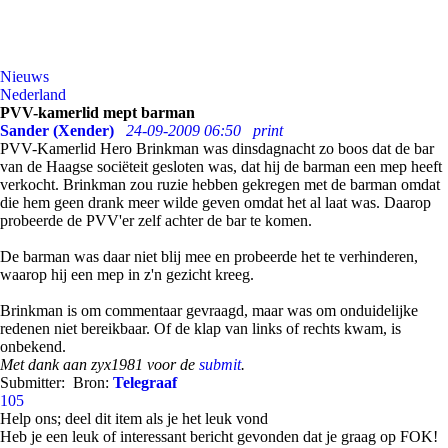
Nieuws
Nederland
PVV-kamerlid mept barman
Sander (Xender)
24-09-2009 06:50
print
PVV-Kamerlid Hero Brinkman was dinsdagnacht zo boos dat de bar
van de Haagse sociëteit gesloten was, dat hij de barman een mep heeft
verkocht. Brinkman zou ruzie hebben gekregen met de barman omdat
die hem geen drank meer wilde geven omdat het al laat was. Daarop
probeerde de PVV'er zelf achter de bar te komen.
De barman was daar niet blij mee en probeerde het te verhinderen,
waarop hij een mep in z'n gezicht kreeg.
Brinkman is om commentaar gevraagd, maar was om onduidelijke
redenen niet bereikbaar. Of de klap van links of rechts kwam, is
onbekend.
Met dank aan zyx1981 voor de
submit
.
Submitter:
Bron:
Telegraaf
105
Help ons; deel dit item als je het leuk vond
Heb je een leuk of interessant bericht gevonden dat je graag op FOK!