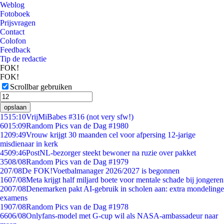
Weblog
Fotoboek
Prijsvragen
Contact
Colofon
Feedback
Tip de redactie
FOK!
FOK!
Scrollbar gebruiken
opslaan
15
15:10
VrijMiBabes #316 (not very sfw!)
60
15:09
Random Pics van de Dag #1980
12
09:49
Vrouw krijgt 30 maanden cel voor afpersing 12-jarige
misdienaar in kerk
45
09:46
PostNL-bezorger steekt bewoner na ruzie over pakket
35
08/08
Random Pics van de Dag #1979
2
07/08
De FOK!Voetbalmanager 2026/2027 is begonnen
16
07/08
Meta krijgt half miljard boete voor mentale schade bij jongeren
20
07/08
Denemarken pakt AI-gebruik in scholen aan: extra mondelinge
examens
19
07/08
Random Pics van de Dag #1978
66
06/08
Onlyfans-model met G-cup wil als NASA-ambassadeur naar