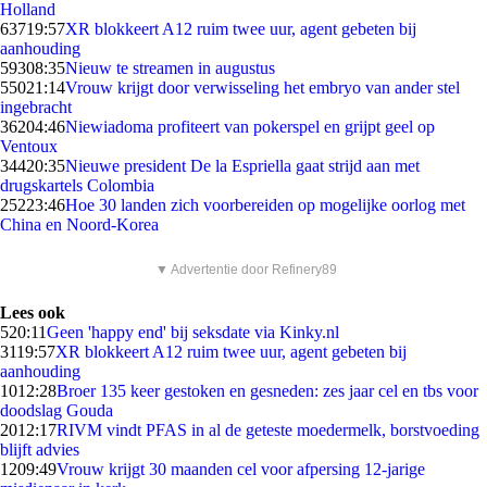
Holland
637
19:57
XR blokkeert A12 ruim twee uur, agent gebeten bij
aanhouding
593
08:35
Nieuw te streamen in augustus
550
21:14
Vrouw krijgt door verwisseling het embryo van ander stel
ingebracht
362
04:46
Niewiadoma profiteert van pokerspel en grijpt geel op
Ventoux
344
20:35
Nieuwe president De la Espriella gaat strijd aan met
drugskartels Colombia
252
23:46
Hoe 30 landen zich voorbereiden op mogelijke oorlog met
China en Noord-Korea
▼ Advertentie door Refinery89
Lees ook
5
20:11
Geen 'happy end' bij seksdate via Kinky.nl
31
19:57
XR blokkeert A12 ruim twee uur, agent gebeten bij
aanhouding
10
12:28
Broer 135 keer gestoken en gesneden: zes jaar cel en tbs voor
doodslag Gouda
20
12:17
RIVM vindt PFAS in al de geteste moedermelk, borstvoeding
blijft advies
12
09:49
Vrouw krijgt 30 maanden cel voor afpersing 12-jarige