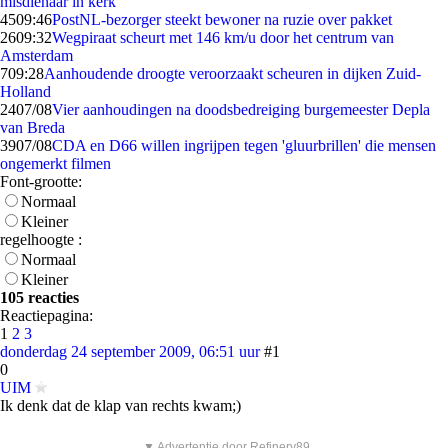
misdienaar in kerk
45
09:46
PostNL-bezorger steekt bewoner na ruzie over pakket
26
09:32
Wegpiraat scheurt met 146 km/u door het centrum van
Amsterdam
7
09:28
Aanhoudende droogte veroorzaakt scheuren in dijken Zuid-
Holland
24
07/08
Vier aanhoudingen na doodsbedreiging burgemeester Depla
van Breda
39
07/08
CDA en D66 willen ingrijpen tegen 'gluurbrillen' die mensen
ongemerkt filmen
Font-grootte:
Normaal
Kleiner
regelhoogte :
Normaal
Kleiner
105 reacties
Reactiepagina:
1
2
3
donderdag 24 september 2009, 06:51 uur
#1
0
UIM
Ik denk dat de klap van rechts kwam;)
▼ Advertentie door Refinery89