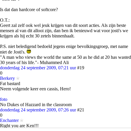
Is dat dan hardcore of softcore?
O.T.:
Geert zal zelf ook wel jeuk krijgen van dit soort acties. Als zijn beste
mensen al van dit allooi zijn, dan ben ik benieuwd wat voor josti's we
krijgen als hij echt 30 zetels binnenhaalt.
P.S. niet beledigend bedoeld jegens enige bevolkingsgroep, met name
niet de Josti's.
"A man who views the world the same at 50 as he did at 20 has wasted
30 years of his life."- Muhammed Ali
donderdag 24 september 2009, 07:21 uur
#19
0
Berkery
Fat bastard
Neem volgende keer een cassis, Hero!
foto
No Dukes of Hazzard in the classroom
donderdag 24 september 2009, 07:26 uur
#21
0
Enchanter
Right you are Ken!!!