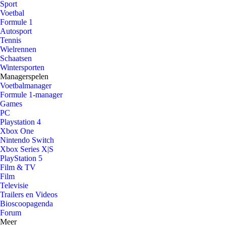
Sport
Voetbal
Formule 1
Autosport
Tennis
Wielrennen
Schaatsen
Wintersporten
Managerspelen
Voetbalmanager
Formule 1-manager
Games
PC
Playstation 4
Xbox One
Nintendo Switch
Xbox Series X|S
PlayStation 5
Film & TV
Film
Televisie
Trailers en Videos
Bioscoopagenda
Forum
Meer