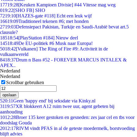
177
19:28
[Keuken Kampioen Divisie] #44 Vitesse mag weg
0
19:22
[SHO FB] SHO
72
19:10
[HAZES-gate #118] Echt een leuk wijf
166
19:09
Traditioneel tekenen #6; met honden
27
19:03
Defensiepact Pakistan, Turkije en Saudi-Arabië bevat art.5
clausule?
185
18:54
[PlayStation #184] Nieuw deel
145
18:49
De EU-politiek #6 Musk naar Europa!
50
18:42
[Vulkanen] The Ring of Fire #9: Activiteit in de
vulkaanwereld
84
18:37
Drum n Bass #52 - FOREVER MARCUS INTALEX &
APEX..
Nederland
Nederland
Scrollbar gebruiken
opslaan
5
20:11
Geen 'happy end' bij seksdate via Kinky.nl
31
19:57
XR blokkeert A12 ruim twee uur, agent gebeten bij
aanhouding
10
12:28
Broer 135 keer gestoken en gesneden: zes jaar cel en tbs voor
doodslag Gouda
20
12:17
RIVM vindt PFAS in al de geteste moedermelk, borstvoeding
blijft advies