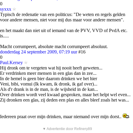
0
syxxx
Typisch de redenatie van een politicus: "De weten en regels gelden
voor andere mensen, niet voor mij dus maar voor andere mensen".
en het maakt dan niet uit of iemand van de PVV, VVD of PvdA etc.
is.....
Macht corrumpeert, absolute macht corrumpeert absoluut.
donderdag 24 september 2009, 07:19 uur
#16
0
Paul.Kersey
Hij dronk om te vergeten wat hij nooit heeft geweten...
Er verdrinken meer mensen in een glas dan in zee...
In de hemel is geen bier daarom drinken we het hier
Veni, bibi, vomui (Ik kwam, ik dronk, ik gaf over)...
Als d'r drank is in de man, is de wijsheid in de kan...
Over drinken wordt veel kwaad gesproken, maar het helpt wel even...
Zij dronken een glas, zij deden een plas en alles bleef zoals het was...
Iedereen praat over mijn drinken, maar niemand over mijn dorst..
▼ Advertentie door Refinery89