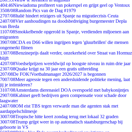
4
04:46
Niewiadoma profiteert van pokerspel en grijpt geel op Ventoux
35
08/08
Random Pics van de Dag #1979
27
07/08
Italië hindert reizigers uit Spanje na migratiecrisis Ceuta
24
07/08
Vier aanhoudingen na doodsbedreiging burgemeester Depla
van Breda
11
07/08
Smokkelbende opgerold in Spanje, verdienden miljoenen aan
migranten
39
07/08
CDA en D66 willen ingrijpen tegen 'gluurbrillen' die mensen
ongemerkt filmen
13
07/08
Benzineprijs daalt verder, onzekerheid over Straat van Hormuz
blijft
42
07/08
Voedselprijzen wereldwijd op hoogste niveau in ruim drie jaar
23
07/08
Quake krijgt na 30 jaar een gratis uitbreiding
2
07/08
De FOK!Voetbalmanager 2026/2027 is begonnen
70
07/08
Meer agressie tegen een andersluidende politieke mening, laat
jij je intimideren?
31
07/08
Amsterdams dierenasiel DOA overspoeld met babykonijntjes
29
07/08
Kabinet geeft bedrijven geen compensatie voor schade door
laagwater
24
07/08
OM eist TBS tegen verwarde man die agenten stak met
aardappelschilmesje
30
07/08
Tropische hitte keert zondag terug met lokaal 32 graden
30
07/08
Trump grijpt weer in op automatisch staatsburgerschap bij
geboorte in VS