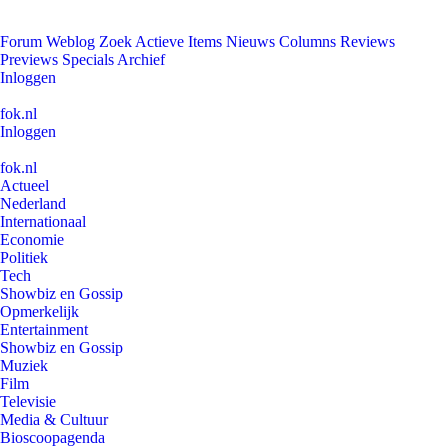
Forum
Weblog
Zoek
Actieve Items
Nieuws
Columns
Reviews
Previews
Specials
Archief
Inloggen
fok.nl
Inloggen
fok.nl
Actueel
Nederland
Internationaal
Economie
Politiek
Tech
Showbiz en Gossip
Opmerkelijk
Entertainment
Showbiz en Gossip
Muziek
Film
Televisie
Media & Cultuur
Bioscoopagenda