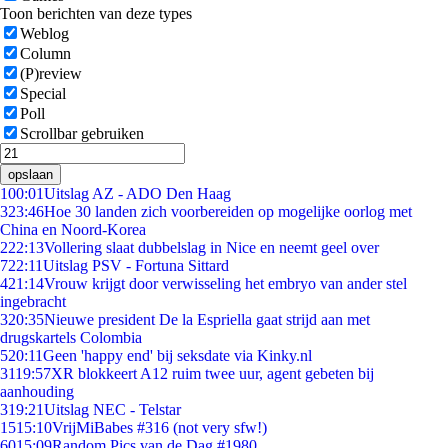
Toon berichten van deze types
Weblog
Column
(P)review
Special
Poll
Scrollbar gebruiken
opslaan
1
00:01
Uitslag AZ - ADO Den Haag
3
23:46
Hoe 30 landen zich voorbereiden op mogelijke oorlog met
China en Noord-Korea
2
22:13
Vollering slaat dubbelslag in Nice en neemt geel over
7
22:11
Uitslag PSV - Fortuna Sittard
4
21:14
Vrouw krijgt door verwisseling het embryo van ander stel
ingebracht
3
20:35
Nieuwe president De la Espriella gaat strijd aan met
drugskartels Colombia
5
20:11
Geen 'happy end' bij seksdate via Kinky.nl
31
19:57
XR blokkeert A12 ruim twee uur, agent gebeten bij
aanhouding
3
19:21
Uitslag NEC - Telstar
15
15:10
VrijMiBabes #316 (not very sfw!)
60
15:09
Random Pics van de Dag #1980