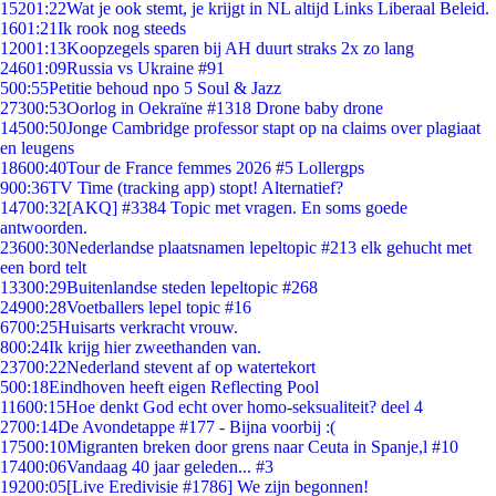
152
01:22
Wat je ook stemt, je krijgt in NL altijd Links Liberaal Beleid.
16
01:21
Ik rook nog steeds
120
01:13
Koopzegels sparen bij AH duurt straks 2x zo lang
246
01:09
Russia vs Ukraine #91
5
00:55
Petitie behoud npo 5 Soul & Jazz
273
00:53
Oorlog in Oekraïne #1318 Drone baby drone
145
00:50
Jonge Cambridge professor stapt op na claims over plagiaat
en leugens
186
00:40
Tour de France femmes 2026 #5 Lollergps
9
00:36
TV Time (tracking app) stopt! Alternatief?
147
00:32
[AKQ] #3384 Topic met vragen. En soms goede
antwoorden.
236
00:30
Nederlandse plaatsnamen lepeltopic #213 elk gehucht met
een bord telt
133
00:29
Buitenlandse steden lepeltopic #268
249
00:28
Voetballers lepel topic #16
67
00:25
Huisarts verkracht vrouw.
8
00:24
Ik krijg hier zweethanden van.
237
00:22
Nederland stevent af op watertekort
5
00:18
Eindhoven heeft eigen Reflecting Pool
116
00:15
Hoe denkt God echt over homo-seksualiteit? deel 4
27
00:14
De Avondetappe #177 - Bijna voorbij :(
175
00:10
Migranten breken door grens naar Ceuta in Spanje,l #10
174
00:06
Vandaag 40 jaar geleden... #3
192
00:05
[Live Eredivisie #1786] We zijn begonnen!