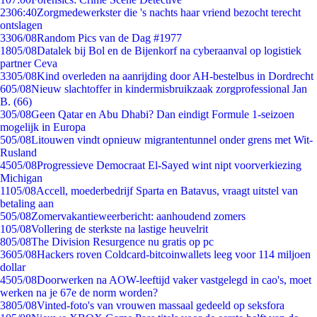
23
06:40
Zorgmedewerkster die 's nachts haar vriend bezocht terecht
ontslagen
33
06/08
Random Pics van de Dag #1977
18
05/08
Datalek bij Bol en de Bijenkorf na cyberaanval op logistiek
partner Ceva
33
05/08
Kind overleden na aanrijding door AH-bestelbus in Dordrecht
6
05/08
Nieuw slachtoffer in kindermisbruikzaak zorgprofessional Jan
B. (66)
3
05/08
Geen Qatar en Abu Dhabi? Dan eindigt Formule 1-seizoen
mogelijk in Europa
5
05/08
Litouwen vindt opnieuw migrantentunnel onder grens met Wit-
Rusland
45
05/08
Progressieve Democraat El-Sayed wint nipt voorverkiezing
Michigan
11
05/08
Accell, moederbedrijf Sparta en Batavus, vraagt uitstel van
betaling aan
5
05/08
Zomervakantieweerbericht: aanhoudend zomers
1
05/08
Vollering de sterkste na lastige heuvelrit
8
05/08
The Division Resurgence nu gratis op pc
36
05/08
Hackers roven Coldcard-bitcoinwallets leeg voor 114 miljoen
dollar
45
05/08
Doorwerken na AOW-leeftijd vaker vastgelegd in cao's, moet
werken na je 67e de norm worden?
38
05/08
Vinted-foto's van vrouwen massaal gedeeld op seksfora