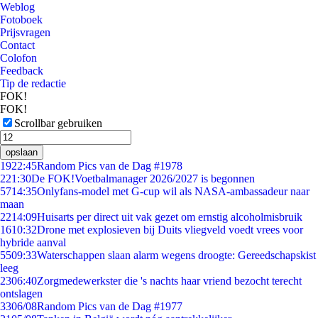
Weblog
Fotoboek
Prijsvragen
Contact
Colofon
Feedback
Tip de redactie
FOK!
FOK!
Scrollbar gebruiken
opslaan
19
22:45
Random Pics van de Dag #1978
2
21:30
De FOK!Voetbalmanager 2026/2027 is begonnen
57
14:35
Onlyfans-model met G-cup wil als NASA-ambassadeur naar
maan
22
14:09
Huisarts per direct uit vak gezet om ernstig alcoholmisbruik
16
10:32
Drone met explosieven bij Duits vliegveld voedt vrees voor
hybride aanval
55
09:33
Waterschappen slaan alarm wegens droogte: Gereedschapskist
leeg
23
06:40
Zorgmedewerkster die 's nachts haar vriend bezocht terecht
ontslagen
33
06/08
Random Pics van de Dag #1977