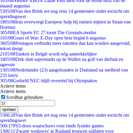
1
05/08
Nieuwe XBOX Game Pass titels voor de eerste helft van de
maand augustus
53
05/08
Van den Brink zet nog eens 14 gemeenten onder toezicht om
spreidingswet
18
05/08
Iran overweegt Europese hulp bij ruimen mijnen in Straat van
Hormuz
3
05/08
EA Sports FC 27 toont The Grounds-modus
1
05/08
Gears of War: E-Day open beta begint 6 augustus
36
05/08
Pentagon verbruikt meer raketten dan kan worden aangevuld,
tekort dreigt
21
05/08
Tanken in België wordt nóg aantrekkelijker
34
05/08
Dirk sluit supermarkt op de Wallen na golf van diefstal en
agressie
13
05/08
Nederlander (23) aangehouden in Duitsland na snelheid van
235 km/u
3
05/08
Gedurfd NEC blijft overeind bij Olympiakos
Actieve items
Actieve items
Scrollbar gebruiken
opslaan
53
00:28
Van den Brink zet nog eens 14 gemeenten onder toezicht om
spreidingswet
5
00:17
PS5-doos waarschuwt voor einde fysieke games
13
00:11
'Zwarte weduwes' in Rusland trouwen soldaten voor