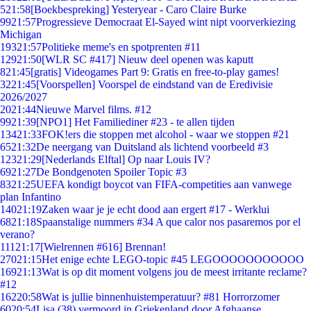
5
21:58
[Boekbespreking] Yesteryear - Caro Claire Burke
99
21:57
Progressieve Democraat El-Sayed wint nipt voorverkiezing
Michigan
193
21:57
Politieke meme's en spotprenten #11
129
21:50
[WLR SC #417] Nieuw deel openen was kaputt
8
21:45
[gratis] Videogames Part 9: Gratis en free-to-play games!
32
21:45
[Voorspellen] Voorspel de eindstand van de Eredivisie
2026/2027
20
21:44
Nieuwe Marvel films. #12
99
21:39
[NPO1] Het Familiediner #23 - te allen tijden
134
21:33
FOK!ers die stoppen met alcohol - waar we stoppen #21
65
21:32
De neergang van Duitsland als lichtend voorbeeld #3
123
21:29
[Nederlands Elftal] Op naar Louis IV?
69
21:27
De Bondgenoten Spoiler Topic #3
83
21:25
UEFA kondigt boycot van FIFA-competities aan vanwege
plan Infantino
140
21:19
Zaken waar je je echt dood aan ergert #17 - Werklui
68
21:18
Spaanstalige nummers #34 A que calor nos pasaremos por el
verano?
111
21:17
[Wielrennen #616] Brennan!
270
21:15
Het enige echte LEGO-topic #45 LEGOOOOOOOOOOO
169
21:13
Wat is op dit moment volgens jou de meest irritante reclame?
#12
162
20:58
Wat is jullie binnenhuistemperatuur? #81 Horrorzomer
60
20:54
Lisa (38) vermoord in Griekenland door Afghaanse