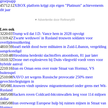
groepsapp
457
12:12
XBOX platform krijgt zijn eigen "Platinum" achievements
dit jaar
▼ Advertentie door Refinery89
Lees ook
32
20:03
Trump wil dat J.D. Vance hem in 2028 opvolgt
13
19:42
'Zwarte weduwes' in Rusland trouwen soldaten voor
overlijdensuitkering
48
10:59
Israël meldt dood twee militairen in Zuid-Libanon, vergelding
aangekondigd
15
10:48
Hiroshima herdenkt slachtoffers atoombom, 81 jaar later
16
10:32
Drone met explosieven bij Duits vliegveld voedt vrees voor
hybride aanval
22
10:16
Iran en Oman eens over route Straat van Hormuz, VS
buitenspel
25
10:08
NAVO zet wegens Russische provocatie 250% meer
gevechtsvliegtuigen in
5
05/08
Litouwen vindt opnieuw migrantentunnel onder grens met Wit-
Rusland
36
05/08
Hackers roven Coldcard-bitcoinwallets leeg voor 114 miljoen
dollar
18
05/08
Iran overweegt Europese hulp bij ruimen mijnen in Straat van
Hormuz