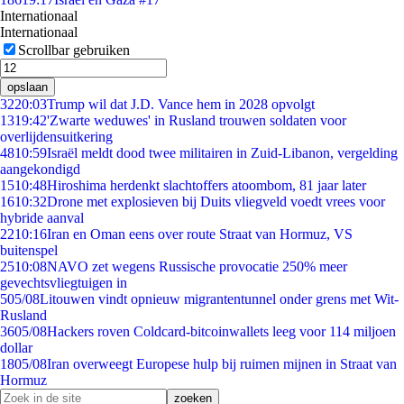
Internationaal
Internationaal
Scrollbar gebruiken
opslaan
32
20:03
Trump wil dat J.D. Vance hem in 2028 opvolgt
13
19:42
'Zwarte weduwes' in Rusland trouwen soldaten voor
overlijdensuitkering
48
10:59
Israël meldt dood twee militairen in Zuid-Libanon, vergelding
aangekondigd
15
10:48
Hiroshima herdenkt slachtoffers atoombom, 81 jaar later
16
10:32
Drone met explosieven bij Duits vliegveld voedt vrees voor
hybride aanval
22
10:16
Iran en Oman eens over route Straat van Hormuz, VS
buitenspel
25
10:08
NAVO zet wegens Russische provocatie 250% meer
gevechtsvliegtuigen in
5
05/08
Litouwen vindt opnieuw migrantentunnel onder grens met Wit-
Rusland
36
05/08
Hackers roven Coldcard-bitcoinwallets leeg voor 114 miljoen
dollar
18
05/08
Iran overweegt Europese hulp bij ruimen mijnen in Straat van
Hormuz