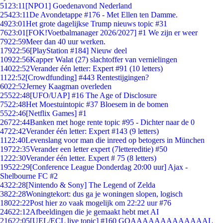
51
23:11
[NPO1] Goedenavond Nederland
254
23:11
De Avondetappe #176 - Met Ellen ten Damme.
49
23:01
Het grote dagelijkse Trump nieuws topic #31
76
23:01
[FOK!Voetbalmanager 2026/2027] #1 We zijn er weer
79
22:59
Meer dan 40 uur werken.
179
22:56
[PlayStation #184] Nieuw deel
109
22:56
Kapper Walat (27) slachtoffer van vernielingen
140
22:52
Verander één letter: Expert #91 (10 letters)
11
22:52
[Crowdfunding] #443 Rentestijgingen?
60
22:52
Jerney Kaagman overleden
255
22:48
[UFO/UAP] #16 The Age of Disclosure
75
22:48
Het Moestuintopic #37 Bloesem in de bomen
55
22:46
[Netflix Games] #1
267
22:44
Banken met hoge rente topic #95 - Dichter naar de 0
47
22:42
Verander één letter: Expert #143 (9 letters)
11
22:40
Levenslang voor man die inreed op betogers in München
197
22:35
Verander een letter expert (7lettereditie) #50
12
22:30
Verander één letter. Expert # 75 (8 letters)
195
22:29
[Conference League Donderdag 20:00 uur] Ajax -
Shelbourne FC #2
43
22:28
[Nintendo & Sony] The Legend of Zelda
38
22:28
Woningtekort: dus ga je woningen slopen, logisch
180
22:22
Post hier zo vaak mogelijk om 22:22 uur #76
246
22:12
Afbeeldingen die je gemaakt hebt met AI
216
22:05
[UEL/ECL live topic] #160 GOAAAAAAAAAAAAAL