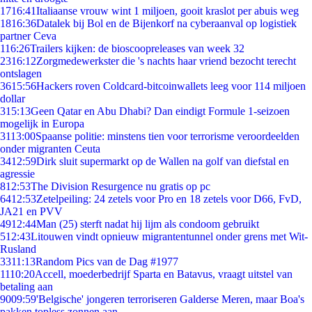
17
16:41
Italiaanse vrouw wint 1 miljoen, gooit kraslot per abuis weg
18
16:36
Datalek bij Bol en de Bijenkorf na cyberaanval op logistiek
partner Ceva
1
16:26
Trailers kijken: de bioscoopreleases van week 32
23
16:12
Zorgmedewerkster die 's nachts haar vriend bezocht terecht
ontslagen
36
15:56
Hackers roven Coldcard-bitcoinwallets leeg voor 114 miljoen
dollar
3
15:13
Geen Qatar en Abu Dhabi? Dan eindigt Formule 1-seizoen
mogelijk in Europa
31
13:00
Spaanse politie: minstens tien voor terrorisme veroordeelden
onder migranten Ceuta
34
12:59
Dirk sluit supermarkt op de Wallen na golf van diefstal en
agressie
8
12:53
The Division Resurgence nu gratis op pc
64
12:53
Zetelpeiling: 24 zetels voor Pro en 18 zetels voor D66, FvD,
JA21 en PVV
49
12:44
Man (25) sterft nadat hij lijm als condoom gebruikt
5
12:43
Litouwen vindt opnieuw migrantentunnel onder grens met Wit-
Rusland
33
11:13
Random Pics van de Dag #1977
11
10:20
Accell, moederbedrijf Sparta en Batavus, vraagt uitstel van
betaling aan
90
09:59
'Belgische' jongeren terroriseren Galderse Meren, maar Boa's
pakken topless zonnen aan