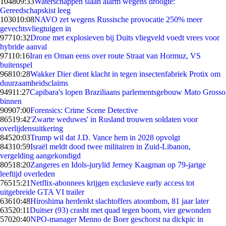
1048
09:33
Waterschappen slaan alarm wegens droogte:
Gereedschapskist leeg
1030
10:08
NAVO zet wegens Russische provocatie 250% meer
gevechtsvliegtuigen in
977
10:32
Drone met explosieven bij Duits vliegveld voedt vrees voor
hybride aanval
971
10:16
Iran en Oman eens over route Straat van Hormuz, VS
buitenspel
968
10:28
Wakker Dier dient klacht in tegen insectenfabriek Protix om
duurzaamheidsclaims
949
11:27
Capibara's lopen Braziliaans parlementsgebouw Mato Grosso
binnen
909
07:00
Forensics: Crime Scene Detective
865
19:42
'Zwarte weduwes' in Rusland trouwen soldaten voor
overlijdensuitkering
845
20:03
Trump wil dat J.D. Vance hem in 2028 opvolgt
843
10:59
Israël meldt dood twee militairen in Zuid-Libanon,
vergelding aangekondigd
805
18:20
Zangeres en Idols-jurylid Jerney Kaagman op 79-jarige
leeftijd overleden
765
15:21
Netflix-abonnees krijgen exclusieve early access tot
uitgebreide GTA VI trailer
636
10:48
Hiroshima herdenkt slachtoffers atoombom, 81 jaar later
635
20:11
Duitser (93) crasht met quad tegen boom, vier gewonden
570
20:40
NPO-manager Menno de Boer geschorst na dickpic in