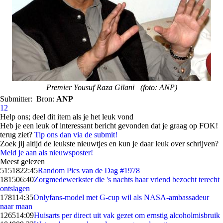
Premier Yousuf Raza Gilani (foto: ANP)
Submitter:
Bron:
ANP
12
Help ons; deel dit item als je het leuk vond
Heb je een leuk of interessant bericht gevonden dat je graag op FOK!
terug ziet?
Tip ons dan via de submit!
Zoek jij altijd de leukste nieuwtjes en kun je daar leuk over schrijven?
Meld je aan als nieuwsposter!
Meest gelezen
51518
22:45
Random Pics van de Dag #1978
1815
06:40
Zorgmedewerkster die 's nachts haar vriend bezocht terecht
ontslagen
1781
14:35
Onlyfans-model met G-cup wil als NASA-ambassadeur
naar maan
1265
14:09
Huisarts per direct uit vak gezet om ernstig alcoholmisbruik