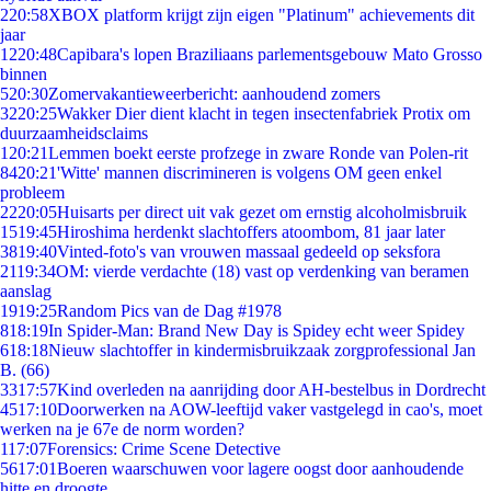
2
20:58
XBOX platform krijgt zijn eigen "Platinum" achievements dit
jaar
12
20:48
Capibara's lopen Braziliaans parlementsgebouw Mato Grosso
binnen
5
20:30
Zomervakantieweerbericht: aanhoudend zomers
32
20:25
Wakker Dier dient klacht in tegen insectenfabriek Protix om
duurzaamheidsclaims
1
20:21
Lemmen boekt eerste profzege in zware Ronde van Polen-rit
84
20:21
'Witte' mannen discrimineren is volgens OM geen enkel
probleem
22
20:05
Huisarts per direct uit vak gezet om ernstig alcoholmisbruik
15
19:45
Hiroshima herdenkt slachtoffers atoombom, 81 jaar later
38
19:40
Vinted-foto's van vrouwen massaal gedeeld op seksfora
21
19:34
OM: vierde verdachte (18) vast op verdenking van beramen
aanslag
19
19:25
Random Pics van de Dag #1978
8
18:19
In Spider-Man: Brand New Day is Spidey echt weer Spidey
6
18:18
Nieuw slachtoffer in kindermisbruikzaak zorgprofessional Jan
B. (66)
33
17:57
Kind overleden na aanrijding door AH-bestelbus in Dordrecht
45
17:10
Doorwerken na AOW-leeftijd vaker vastgelegd in cao's, moet
werken na je 67e de norm worden?
1
17:07
Forensics: Crime Scene Detective
56
17:01
Boeren waarschuwen voor lagere oogst door aanhoudende
hitte en droogte