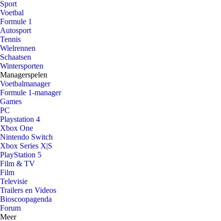
Sport
Voetbal
Formule 1
Autosport
Tennis
Wielrennen
Schaatsen
Wintersporten
Managerspelen
Voetbalmanager
Formule 1-manager
Games
PC
Playstation 4
Xbox One
Nintendo Switch
Xbox Series X|S
PlayStation 5
Film & TV
Film
Televisie
Trailers en Videos
Bioscoopagenda
Forum
Meer