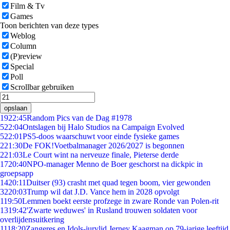
Film & Tv
Games
Toon berichten van deze types
Weblog
Column
(P)review
Special
Poll
Scrollbar gebruiken
opslaan
19
22:45
Random Pics van de Dag #1978
5
22:04
Ontslagen bij Halo Studios na Campaign Evolved
5
22:01
PS5-doos waarschuwt voor einde fysieke games
2
21:30
De FOK!Voetbalmanager 2026/2027 is begonnen
2
21:03
Le Court wint na nerveuze finale, Pieterse derde
17
20:40
NPO-manager Menno de Boer geschorst na dickpic in
groepsapp
14
20:11
Duitser (93) crasht met quad tegen boom, vier gewonden
32
20:03
Trump wil dat J.D. Vance hem in 2028 opvolgt
1
19:50
Lemmen boekt eerste profzege in zware Ronde van Polen-rit
13
19:42
'Zwarte weduwes' in Rusland trouwen soldaten voor
overlijdensuitkering
11
18:20
Zangeres en Idols-jurylid Jerney Kaagman op 79-jarige leeftijd