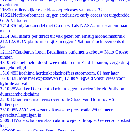
overleden
1
16:00
Trailers kijken: de bioscoopreleases van week 32
4
15:21
Netflix-abonnees krijgen exclusieve early access tot uitgebreide
GTA VI trailer
57
14:35
Onlyfans-model met G-cup wil als NASA-ambassadeur naar
maan
22
14:09
Huisarts per direct uit vak gezet om ernstig alcoholmisbruik
2
12:12
XBOX platform krijgt zijn eigen "Platinum" achievements dit
jaar
12
11:27
Capibara's lopen Braziliaans parlementsgebouw Mato Grosso
binnen
48
10:59
Israël meldt dood twee militairen in Zuid-Libanon, vergelding
aangekondigd
15
10:48
Hiroshima herdenkt slachtoffers atoombom, 81 jaar later
16
10:32
Drone met explosieven bij Duits vliegveld voedt vrees voor
hybride aanval
32
10:28
Wakker Dier dient klacht in tegen insectenfabriek Protix om
duurzaamheidsclaims
22
10:16
Iran en Oman eens over route Straat van Hormuz, VS
buitenspel
25
10:08
NAVO zet wegens Russische provocatie 250% meer
gevechtsvliegtuigen in
55
09:33
Waterschappen slaan alarm wegens droogte: Gereedschapskist
leeg
1
07:00
Forensics: Crime Scene Detective