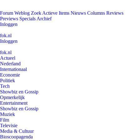
Forum
Weblog
Zoek
Actieve Items
Nieuws
Columns
Reviews
Previews
Specials
Archief
Inloggen
fok.nl
Inloggen
fok.nl
Actueel
Nederland
Internationaal
Economie
Politiek
Tech
Showbiz en Gossip
Opmerkelijk
Entertainment
Showbiz en Gossip
Muziek
Film
Televisie
Media & Cultuur
Bioscoopagenda