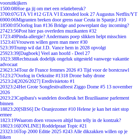
vooruitkijkers
15
00:08
Hoe ga jij om met een relatiebreuk?
37
00:07
GTA VI #12 GTA VI Extended look 27 Augustus Netflix/YT
69
00:06
Migranten breken door grens naar Ceuta in Spanje,l #10
185
00:05
Oorlog Iran #136 Bridge and powerplant day incoming?
274
23:56
Post hier pas overleden muzikanten #32
17
23:49
Pinda-allergie? Andermans poep slikken helpt misschien
15
23:41
Vrouwen willen geen man meer #30
5
23:39
Trump wil dat J.D. Vance hem in 2028 opvolgt
259
23:39
[Dagboek] Veel aan hoofd - Deel 27
10
23:38
Rechtszaak dodelijk ongeluk uitgesteld vanwege vakantie
advocaat
236
23:34
Tour de France femmes 2026 #3 Tijd voor de borstcrawl
51
23:27
Oorlog in Oekraïne #1318 Drone baby drone
25
23:24
[2026/2027] Eredivisietoto #1
203
23:24
Het Grote Songfestivalfeest Ziggo Dome #5 13 november
2026
20
23:23
Capibara's wandelen doodleuk het Braziliaanse parlement
binnen
188
23:20
[SBS6] De Oranjezomer #10 Helene je kan het niet stop
ermee
18
23:19
Waarom doen vrouwen altijd hun telly in de kontzak?
180
23:16
[ONLINE] Roddelpraat Topic #21
233
23:16
Top 2000 Editie 2025 #243 Alle dikzakken willen op je
lijken