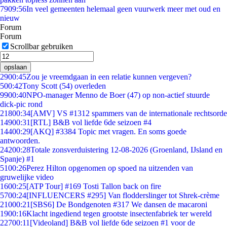
79
09:56
In veel gemeenten helemaal geen vuurwerk meer met oud en
nieuw
Forum
Forum
Scrollbar gebruiken
opslaan
29
00:45
Zou je vreemdgaan in een relatie kunnen vergeven?
5
00:42
Tony Scott (54) overleden
99
00:40
NPO-manager Menno de Boer (47) op non-actief stuurde
dick-pic rond
218
00:34
[AMV] VS #1312 spammers van de internationale rechtsorde
149
00:31
[RTL] B&B vol liefde 6de seizoen #4
144
00:29
[AKQ] #3384 Topic met vragen. En soms goede
antwoorden.
242
00:28
Totale zonsverduistering 12-08-2026 (Groenland, IJsland en
Spanje) #1
51
00:26
Perez Hilton opgenomen op spoed na uitzenden van
gruwelijke video
16
00:25
[ATP Tour] #169 Tosti Tallon back on fire
57
00:24
[INFLUENCERS #295] Van flodderslinger tot Shrek-crème
210
00:21
[SBS6] De Bondgenoten #317 We dansen de macaroni
19
00:16
Klacht ingediend tegen grootste insectenfabriek ter wereld
227
00:11
[Videoland] B&B vol liefde 6de seizoen #1 voor de