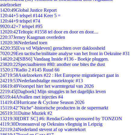
asielzoeker
14
20:49
Global Justice Report
1
20:44
+5 telspel #144 Keer 5 =
1
20:44
+9 telspel #74
99
20:42
+7 telspel #95
120
20:42
Teltopic #1558 tel door en door en door....
2
20:37
Jerney Kaagman overleden
120
20:36
Nederland toen
42
20:35
[Eva vd Wijdeven] geruchten over dakloosheid
70
20:29
Een tactische/militaire analyse van het front in Oekraïne #31
146
20:24
[SBS6] Vandaag Inside #136 - Boekje pluggen.
238
20:22
Speciaalbieren #80: another one bites the dust
15
20:17
Radio 2 #145 Ruud 66
247
19:58
Asielzoekers #22 : Het Europese migratiepact gaat in
242
19:53
Nederlandstalige muziektopic #13
166
19:49
Voorspel hier het warmtegetal van 2026
22
19:45
[Dagboek] Mijn struggles in het dagelijks leven
65
19:44
Afvallen met injecties #4
114
19:43
Hurricane & Cyclone Season 2026
151
19:42
"Niche"-historische producten in de supermarkt
265
19:31
Duitse Muziek #2
132
19:30
[DRT SC] #6: RendacGoden sponsored by TONZON
41
19:30
Droneaanval op Oekrains vliegtuig in Leipzig
221
19:24
Nederland stevent af op watertekort
186
19:17
Israel en Gaza #17