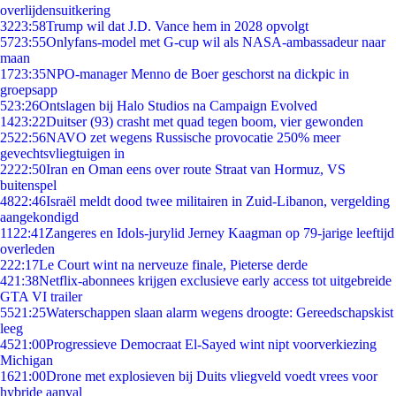
overlijdensuitkering
32
23:58
Trump wil dat J.D. Vance hem in 2028 opvolgt
57
23:55
Onlyfans-model met G-cup wil als NASA-ambassadeur naar
maan
17
23:35
NPO-manager Menno de Boer geschorst na dickpic in
groepsapp
5
23:26
Ontslagen bij Halo Studios na Campaign Evolved
14
23:22
Duitser (93) crasht met quad tegen boom, vier gewonden
25
22:56
NAVO zet wegens Russische provocatie 250% meer
gevechtsvliegtuigen in
22
22:50
Iran en Oman eens over route Straat van Hormuz, VS
buitenspel
48
22:46
Israël meldt dood twee militairen in Zuid-Libanon, vergelding
aangekondigd
11
22:41
Zangeres en Idols-jurylid Jerney Kaagman op 79-jarige leeftijd
overleden
2
22:17
Le Court wint na nerveuze finale, Pieterse derde
4
21:38
Netflix-abonnees krijgen exclusieve early access tot uitgebreide
GTA VI trailer
55
21:25
Waterschappen slaan alarm wegens droogte: Gereedschapskist
leeg
45
21:00
Progressieve Democraat El-Sayed wint nipt voorverkiezing
Michigan
16
21:00
Drone met explosieven bij Duits vliegveld voedt vrees voor
hybride aanval