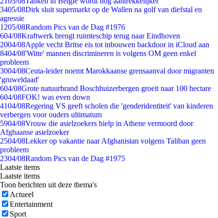
21
05/08
Tanken in België wordt nóg aantrekkelijker
34
05/08
Dirk sluit supermarkt op de Wallen na golf van diefstal en
agressie
12
05/08
Random Pics van de Dag #1976
6
04/08
Kraftwerk brengt ruimteschip terug naar Eindhoven
20
04/08
Apple vecht Britse eis tot inbouwen backdoor in iCloud aan
84
04/08
'Witte' mannen discrimineren is volgens OM geen enkel
probleem
30
04/08
Ceuta-leider noemt Marokkaanse grensaanval door migranten
'gruweldaad'
6
04/08
Grote natuurbrand Boschhuizerbergen groeit naar 100 hectare
6
04/08
FOK! was even down
41
04/08
Regering VS geeft scholen die 'genderidentiteit' van kinderen
verbergen voor ouders ultimatum
59
04/08
Vrouw die asielzoekers hielp in Athene vermoord door
Afghaanse asielzoeker
25
04/08
Lekker op vakantie naar Afghanistan volgens Taliban geen
probleem
23
04/08
Random Pics van de Dag #1975
Laatste items
Laatste items
Toon berichten uit deze thema's
Actueel
Entertainment
Sport