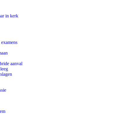
ar in kerk
e examens
maan
bride aanval
 leeg
tslagen
ssie
eem