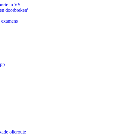
oorte in VS
pen doorbreken'
e examens
app
kade olieroute