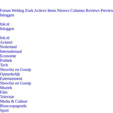
Forum
Weblog
Zoek
Actieve Items
Nieuws
Columns
Reviews
Previe
Inloggen
fok.nl
Inloggen
fok.nl
Actueel
Nederland
Internationaal
Economie
Politiek
Tech
Showbiz en Gossip
Opmerkelijk
Entertainment
Showbiz en Gossip
Muziek
Film
Televisie
Media & Cultuur
Bioscoopagenda
Sport