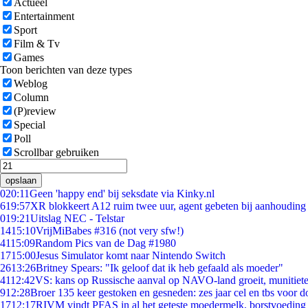
Actueel
Entertainment
Sport
Film & Tv
Games
Toon berichten van deze types
Weblog
Column
(P)review
Special
Poll
Scrollbar gebruiken
opslaan
0
20:11
Geen 'happy end' bij seksdate via Kinky.nl
6
19:57
XR blokkeert A12 ruim twee uur, agent gebeten bij aanhouding
0
19:21
Uitslag NEC - Telstar
14
15:10
VrijMiBabes #316 (not very sfw!)
41
15:09
Random Pics van de Dag #1980
17
15:00
Jesus Simulator komt naar Nintendo Switch
26
13:26
Britney Spears: "Ik geloof dat ik heb gefaald als moeder"
41
12:42
VS: kans op Russische aanval op NAVO-land groeit, munitiet
9
12:28
Broer 135 keer gestoken en gesneden: zes jaar cel en tbs voor
17
12:17
RIVM vindt PFAS in al het geteste moedermelk, borstvoeding b