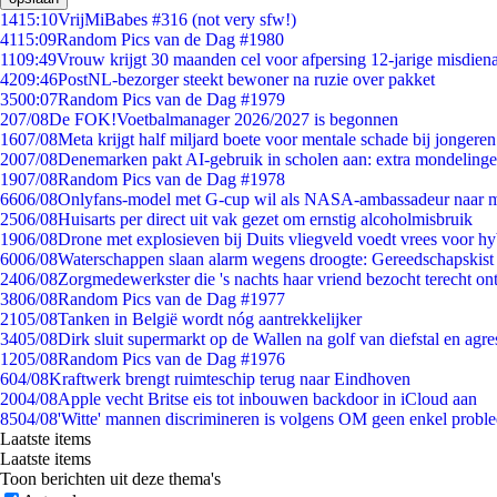
14
15:10
VrijMiBabes #316 (not very sfw!)
41
15:09
Random Pics van de Dag #1980
11
09:49
Vrouw krijgt 30 maanden cel voor afpersing 12-jarige misdiena
42
09:46
PostNL-bezorger steekt bewoner na ruzie over pakket
35
00:07
Random Pics van de Dag #1979
2
07/08
De FOK!Voetbalmanager 2026/2027 is begonnen
16
07/08
Meta krijgt half miljard boete voor mentale schade bij jongeren
20
07/08
Denemarken pakt AI-gebruik in scholen aan: extra mondeling
19
07/08
Random Pics van de Dag #1978
66
06/08
Onlyfans-model met G-cup wil als NASA-ambassadeur naar 
25
06/08
Huisarts per direct uit vak gezet om ernstig alcoholmisbruik
19
06/08
Drone met explosieven bij Duits vliegveld voedt vrees voor hy
60
06/08
Waterschappen slaan alarm wegens droogte: Gereedschapskist
24
06/08
Zorgmedewerkster die 's nachts haar vriend bezocht terecht on
38
06/08
Random Pics van de Dag #1977
21
05/08
Tanken in België wordt nóg aantrekkelijker
34
05/08
Dirk sluit supermarkt op de Wallen na golf van diefstal en agre
12
05/08
Random Pics van de Dag #1976
6
04/08
Kraftwerk brengt ruimteschip terug naar Eindhoven
20
04/08
Apple vecht Britse eis tot inbouwen backdoor in iCloud aan
85
04/08
'Witte' mannen discrimineren is volgens OM geen enkel probl
Laatste items
Laatste items
Toon berichten uit deze thema's