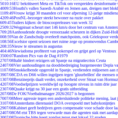
50
10:16
EU bekritiseert Meta en TikTok om verspreiden desinformatie
40
09:53
Houthi's vallen Saoedi-Arabië en Jemen aan, dreigen met blok
11
09:49
Vrouw krijgt 30 maanden cel voor afpersing 12-jarige misdiena
42
09:46
PostNL-bezorger steekt bewoner na ruzie over pakket
6
09:45
Trailers kijken: de bioscoopreleases van week 32
25
09:32
Wegpiraat scheurt met 146 km/u door het centrum van Amste
7
09:28
Aanhoudende droogte veroorzaakt scheuren in dijken Zuid-Hol
0
08:59
Van de Zandschulp overleeft matchpoints, ook Griekspoor verde
1
08:56
Excelsior opent seizoen met ruime zege op promovendus Camb
2
08:35
Nieuw te streamen in augustus
4
04:46
Niewiadoma profiteert van pokerspel en grijpt geel op Ventoux
35
00:07
Random Pics van de Dag #1979
27
07/08
Italië hindert reizigers uit Spanje na migratiecrisis Ceuta
24
07/08
Vier aanhoudingen na doodsbedreiging burgemeester Depla v
11
07/08
Smokkelbende opgerold in Spanje, verdienden miljoenen aan 
39
07/08
CDA en D66 willen ingrijpen tegen 'gluurbrillen' die mensen 
13
07/08
Benzineprijs daalt verder, onzekerheid over Straat van Hormuz 
42
07/08
Voedselprijzen wereldwijd op hoogste niveau in ruim drie jaar
23
07/08
Quake krijgt na 30 jaar een gratis uitbreiding
2
07/08
De FOK!Voetbalmanager 2026/2027 is begonnen
70
07/08
Meer agressie tegen een andersluidende politieke mening, laat j
31
07/08
Amsterdams dierenasiel DOA overspoeld met babykonijntjes
29
07/08
Kabinet geeft bedrijven geen compensatie voor schade door la
24
07/08
OM eist TBS tegen verwarde man die agenten stak met aardap
30
07/08
Tropische hitte keert zondag terug met lokaal 32 graden