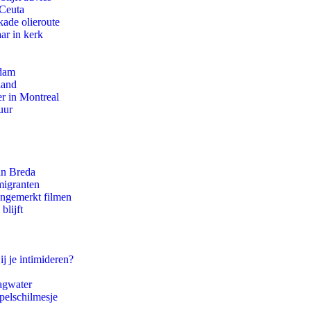
 Ceuta
kade olieroute
ar in kerk
rdam
land
r in Montreal
uur
an Breda
migranten
ongemerkt filmen
blijft
ij je intimideren?
agwater
pelschilmesje