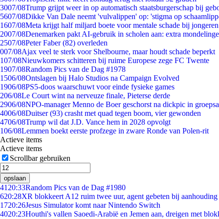
30
07/08
Trump grijpt weer in op automatisch staatsburgerschap bij geb
56
07/08
Dikke Van Dale neemt 'vulvalippen' op: 'stigma op schaamlip
16
07/08
Meta krijgt half miljard boete voor mentale schade bij jongeren
20
07/08
Denemarken pakt AI-gebruik in scholen aan: extra mondeling
25
07/08
Peter Faber (82) overleden
0
07/08
Ajax veel te sterk voor Shelbourne, maar houdt schade beperkt
1
07/08
Nieuwkomers schitteren bij ruime Europese zege FC Twente
19
07/08
Random Pics van de Dag #1978
15
06/08
Ontslagen bij Halo Studios na Campaign Evolved
19
06/08
PS5-doos waarschuwt voor einde fysieke games
2
06/08
Le Court wint na nerveuze finale, Pieterse derde
29
06/08
NPO-manager Menno de Boer geschorst na dickpic in groeps
40
06/08
Duitser (93) crasht met quad tegen boom, vier gewonden
47
06/08
Trump wil dat J.D. Vance hem in 2028 opvolgt
1
06/08
Lemmen boekt eerste profzege in zware Ronde van Polen-rit
Actieve items
Actieve items
Scrollbar gebruiken
opslaan
41
20:33
Random Pics van de Dag #1980
6
20:28
XR blokkeert A12 ruim twee uur, agent gebeten bij aanhouding
17
20:26
Jesus Simulator komt naar Nintendo Switch
40
20:23
Houthi's vallen Saoedi-Arabië en Jemen aan, dreigen met blok