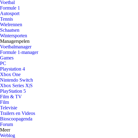
Voetbal
Formule 1
Autosport
Tennis
Wielrennen
Schaatsen
Wintersporten
Managerspelen
Voetbalmanager
Formule 1-manager
Games
PC
Playstation 4
Xbox One
Nintendo Switch
Xbox Series X|S
PlayStation 5
Film & TV
Film
Televisie
Trailers en Videos
Bioscoopagenda
Forum
Meer
Weblog