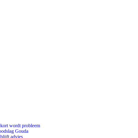
ekort wordt probleem
 doodslag Gouda
lijft advies