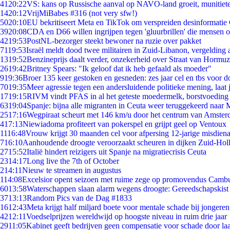
41
20:22
VS: kans op Russische aanval op NAVO-land groeit, munitiet
14
20:12
VrijMiBabes #316 (not very sfw!)
50
20:10
EU bekritiseert Meta en TikTok om verspreiden desinformatie
39
20:08
CDA en D66 willen ingrijpen tegen 'gluurbrillen' die mensen 
42
19:53
PostNL-bezorger steekt bewoner na ruzie over pakket
71
19:53
Israël meldt dood twee militairen in Zuid-Libanon, vergeldin
13
19:52
Benzineprijs daalt verder, onzekerheid over Straat van Hormuz 
26
19:42
Britney Spears: "Ik geloof dat ik heb gefaald als moeder"
9
19:36
Broer 135 keer gestoken en gesneden: zes jaar cel en tbs voor
70
19:35
Meer agressie tegen een andersluidende politieke mening, laat j
17
19:15
RIVM vindt PFAS in al het geteste moedermelk, borstvoeding b
63
19:04
Spanje: bijna alle migranten in Ceuta weer teruggekeerd naar
25
17:16
Wegpiraat scheurt met 146 km/u door het centrum van Amste
4
17:13
Niewiadoma profiteert van pokerspel en grijpt geel op Ventoux
11
16:48
Vrouw krijgt 30 maanden cel voor afpersing 12-jarige misdiena
7
16:10
Aanhoudende droogte veroorzaakt scheuren in dijken Zuid-Hol
27
15:52
Italië hindert reizigers uit Spanje na migratiecrisis Ceuta
23
14:17
Long live the 7th of October
2
14:11
Nieuw te streamen in augustus
1
14:08
Excelsior opent seizoen met ruime zege op promovendus Camb
60
13:58
Waterschappen slaan alarm wegens droogte: Gereedschapskist
37
13:13
Random Pics van de Dag #1833
16
12:43
Meta krijgt half miljard boete voor mentale schade bij jongeren
42
12:11
Voedselprijzen wereldwijd op hoogste niveau in ruim drie jaar
29
11:05
Kabinet geeft bedrijven geen compensatie voor schade door la