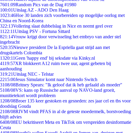
76
01:09
Random Pics van de Dag #1980
1
00:01
Uitslag AZ - ADO Den Haag
10
23:46
Hoe 30 landen zich voorbereiden op mogelijke oorlog met
China en Noord-Korea
3
22:13
Vollering slaat dubbelslag in Nice en neemt geel over
11
22:11
Uitslag PSV - Fortuna Sittard
8
21:14
Vrouw krijgt door verwisseling het embryo van ander stel
ingebracht
5
20:35
Nieuwe president De la Espriella gaat strijd aan met
drugskartels Colombia
13
20:11
Geen 'happy end' bij seksdate via Kinky.nl
41
19:57
XR blokkeert A12 ruim twee uur, agent gebeten bij
aanhouding
3
19:21
Uitslag NEC - Telstar
22
15:00
Jesus Simulator komt naar Nintendo Switch
31
08/08
Britney Spears: "Ik geloof dat ik heb gefaald als moeder"
51
08/08
VS: kans op Russische aanval op NAVO-land groeit,
munitietekort wordt probleem
12
08/08
Broer 135 keer gestoken en gesneden: zes jaar cel en tbs voor
doodslag Gouda
21
08/08
RIVM vindt PFAS in al de geteste moedermelk, borstvoeding
blijft advies
64
08/08
EU bekritiseert Meta en TikTok om verspreiden desinformatie
Ceuta
44
08/08
Houthi's vallen Saoedi-Arabië en Jemen aan, dreigen met