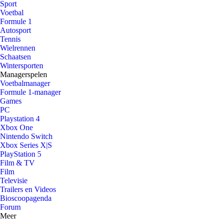
Sport
Voetbal
Formule 1
Autosport
Tennis
Wielrennen
Schaatsen
Wintersporten
Managerspelen
Voetbalmanager
Formule 1-manager
Games
PC
Playstation 4
Xbox One
Nintendo Switch
Xbox Series X|S
PlayStation 5
Film & TV
Film
Televisie
Trailers en Videos
Bioscoopagenda
Forum
Meer