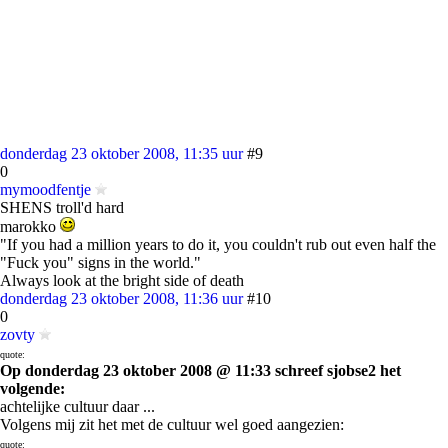
donderdag 23 oktober 2008, 11:35 uur
#9
0
mymoodfentje
SHENS troll'd hard
marokko
"If you had a million years to do it, you couldn't rub out even half the
"Fuck you" signs in the world."
Always look at the bright side of death
donderdag 23 oktober 2008, 11:36 uur
#10
0
zovty
quote:
Op donderdag 23 oktober 2008 @ 11:33 schreef sjobse2 het
volgende:
achtelijke cultuur daar ...
Volgens mij zit het met de cultuur wel goed aangezien:
quote: