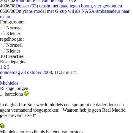
20
07/08
Random Pics van de Dag #1978
40
06/08
Duitser (93) crasht met quad tegen boom, vier gewonden
66
06/08
Onlyfans-model met G-cup wil als NASA-ambassadeur naar
maan
Font-grootte:
Normaal
Kleiner
regelhoogte :
Normaal
Kleiner
103 reacties
Reactiepagina:
1
2
3
donderdag 23 oktober 2008, 11:32 uur
#1
0
Michielos
Rustige jongen
... barcelona
In dagblad Le Soir wordt middels een spotprent de dader door een
agent vermanend toegesproken: "Waarom heb je geen Real Madrid
geschreven? Ezel!"
Michielos topics zijn als het eten van oesters.