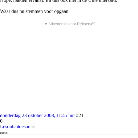
Nope, handen ervanaf. En dus ook niet in de Unie uiteraard.
Waar dus nu stemmen voor opgaan.
▼ Advertentie door Refinery89
donderdag 23 oktober 2008, 11:45 uur
#21
0
Lesouhaitdesou
quote:
Marokko veroordeelt voetballiefde