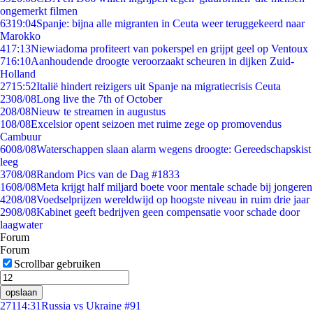
ongemerkt filmen
63
19:04
Spanje: bijna alle migranten in Ceuta weer teruggekeerd naar
Marokko
4
17:13
Niewiadoma profiteert van pokerspel en grijpt geel op Ventoux
7
16:10
Aanhoudende droogte veroorzaakt scheuren in dijken Zuid-
Holland
27
15:52
Italië hindert reizigers uit Spanje na migratiecrisis Ceuta
23
08/08
Long live the 7th of October
2
08/08
Nieuw te streamen in augustus
1
08/08
Excelsior opent seizoen met ruime zege op promovendus
Cambuur
60
08/08
Waterschappen slaan alarm wegens droogte: Gereedschapskist
leeg
37
08/08
Random Pics van de Dag #1833
16
08/08
Meta krijgt half miljard boete voor mentale schade bij jongeren
42
08/08
Voedselprijzen wereldwijd op hoogste niveau in ruim drie jaar
29
08/08
Kabinet geeft bedrijven geen compensatie voor schade door
laagwater
Forum
Forum
Scrollbar gebruiken
opslaan
271
14:31
Russia vs Ukraine #91