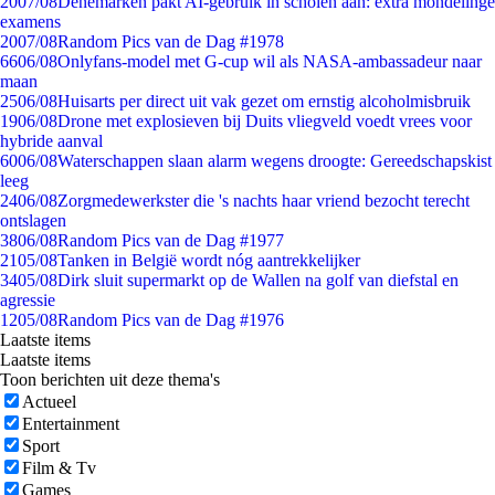
20
07/08
Denemarken pakt AI-gebruik in scholen aan: extra mondelinge
examens
20
07/08
Random Pics van de Dag #1978
66
06/08
Onlyfans-model met G-cup wil als NASA-ambassadeur naar
maan
25
06/08
Huisarts per direct uit vak gezet om ernstig alcoholmisbruik
19
06/08
Drone met explosieven bij Duits vliegveld voedt vrees voor
hybride aanval
60
06/08
Waterschappen slaan alarm wegens droogte: Gereedschapskist
leeg
24
06/08
Zorgmedewerkster die 's nachts haar vriend bezocht terecht
ontslagen
38
06/08
Random Pics van de Dag #1977
21
05/08
Tanken in België wordt nóg aantrekkelijker
34
05/08
Dirk sluit supermarkt op de Wallen na golf van diefstal en
agressie
12
05/08
Random Pics van de Dag #1976
Laatste items
Laatste items
Toon berichten uit deze thema's
Actueel
Entertainment
Sport
Film & Tv
Games