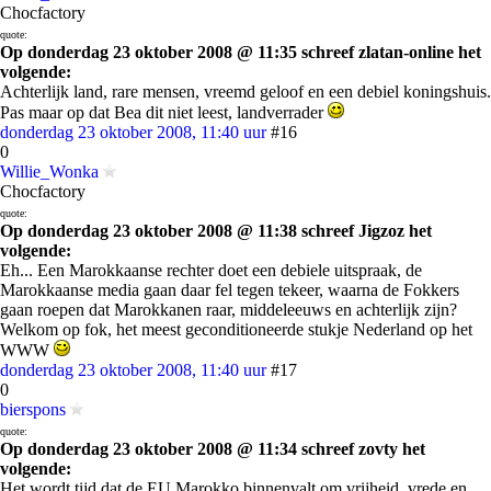
Chocfactory
quote:
Op donderdag 23 oktober 2008 @ 11:35 schreef zlatan-online het
volgende:
Achterlijk land, rare mensen, vreemd geloof en een debiel koningshuis.
Pas maar op dat Bea dit niet leest, landverrader
donderdag 23 oktober 2008, 11:40 uur
#16
0
Willie_Wonka
Chocfactory
quote:
Op donderdag 23 oktober 2008 @ 11:38 schreef Jigzoz het
volgende:
Eh... Een Marokkaanse rechter doet een debiele uitspraak, de
Marokkaanse media gaan daar fel tegen tekeer, waarna de Fokkers
gaan roepen dat Marokkanen raar, middeleeuws en achterlijk zijn?
Welkom op fok, het meest geconditioneerde stukje Nederland op het
WWW
donderdag 23 oktober 2008, 11:40 uur
#17
0
bierspons
quote:
Op donderdag 23 oktober 2008 @ 11:34 schreef zovty het
volgende:
Het wordt tijd dat de EU Marokko binnenvalt om vrijheid, vrede en