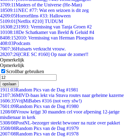
37
09:11
Masters of the Universe (He-Man)
185
09:11
NEC #77: Wat een seizoen is dit zeg
42
09:05
Horrorfilms #33: Halloween
51
09:01
[Netflix #210] TUDUM
163
08:23
1993: Vermissing van Tanja Groen #2
101
08:18
De Schatkamer van Beeld & Geluid #4
84
08:15
2010: Vermissing van Herman Ploegstra
4
08:03
Podcasts
70
07:36
Huisarts verkracht vrouw.
282
07:26
[CRE SC #160] Op naar de zomer!!
Opmerkelijk
Opmerkelijk
Scrollbar gebruiken
opslaan
19
11:03
Random Pics van de Dag #1981
21
07:36
MIVD-baas lekt via Strava routes naar geheime kazerne
16
06:35
VrijMiBabes #316 (not very sfw!)
76
01:09
Random Pics van de Dag #1980
12
08/08
Vrouw krijgt 30 maanden cel voor afpersing 12-jarige
misdienaar in kerk
53
08/08
PostNL-bezorger steekt bewoner na ruzie over pakket
35
08/08
Random Pics van de Dag #1979
20
07/08
Random Pics van de Dag #1978