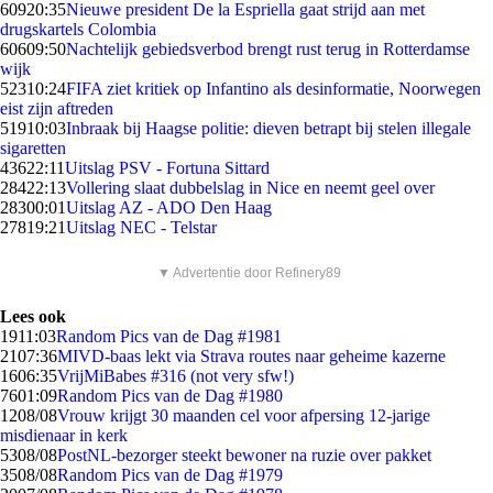
609
20:35
Nieuwe president De la Espriella gaat strijd aan met
drugskartels Colombia
606
09:50
Nachtelijk gebiedsverbod brengt rust terug in Rotterdamse
wijk
523
10:24
FIFA ziet kritiek op Infantino als desinformatie, Noorwegen
eist zijn aftreden
519
10:03
Inbraak bij Haagse politie: dieven betrapt bij stelen illegale
sigaretten
436
22:11
Uitslag PSV - Fortuna Sittard
284
22:13
Vollering slaat dubbelslag in Nice en neemt geel over
283
00:01
Uitslag AZ - ADO Den Haag
278
19:21
Uitslag NEC - Telstar
▼ Advertentie door Refinery89
Lees ook
19
11:03
Random Pics van de Dag #1981
21
07:36
MIVD-baas lekt via Strava routes naar geheime kazerne
16
06:35
VrijMiBabes #316 (not very sfw!)
76
01:09
Random Pics van de Dag #1980
12
08/08
Vrouw krijgt 30 maanden cel voor afpersing 12-jarige
misdienaar in kerk
53
08/08
PostNL-bezorger steekt bewoner na ruzie over pakket
35
08/08
Random Pics van de Dag #1979