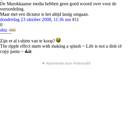
De Marokkaanse media hebben geen goed woord over voor de
veroordeling.
Maar met een dictator is het altijd lastig omgaan.
donderdag 23 oktober 2008, 11:36 uur
#11
0
shiz
¯¯¯¯¯
Zijn er al t-shirts van te koop?
The ripple effect starts with making a splash ~ Life is not a dish of
copy pasta ~
⳽ᖾiz
▼ Advertentie door Refinery89