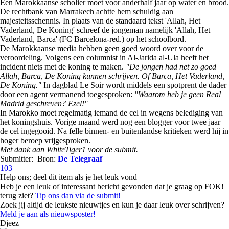
Een Marokkaanse scholier moet voor anderhalf jaar op water en brood.
De rechtbank van Marrakech achtte hem schuldig aan
majesteitsschennis. In plaats van de standaard tekst 'Allah, Het
Vaderland, De Koning' schreef de jongeman namelijk 'Allah, Het
Vaderland, Barca' (FC Barcelona-red.) op het schoolbord.
De Marokkaanse media hebben geen goed woord over voor de
veroordeling. Volgens een columnist in Al-Jarida al-Ula heeft het
incident niets met de koning te maken.
"De jongen had net zo goed
Allah, Barca, De Koning kunnen schrijven. Of Barca, Het Vaderland,
De Koning."
In dagblad Le Soir wordt middels een spotprent de dader
door een agent vermanend toegesproken:
"Waarom heb je geen Real
Madrid geschreven? Ezel!"
In Marokko moet regelmatig iemand de cel in wegens belediging van
het koningshuis. Vorige maand werd nog een blogger voor twee jaar
de cel ingegooid. Na felle binnen- en buitenlandse kritieken werd hij in
hoger beroep vrijgesproken.
Met dank aan WhiteTiger1 voor de submit.
Submitter:
Bron:
De Telegraaf
103
Help ons; deel dit item als je het leuk vond
Heb je een leuk of interessant bericht gevonden dat je graag op FOK!
terug ziet?
Tip ons dan via de submit!
Zoek jij altijd de leukste nieuwtjes en kun je daar leuk over schrijven?
Meld je aan als nieuwsposter!
Djeez