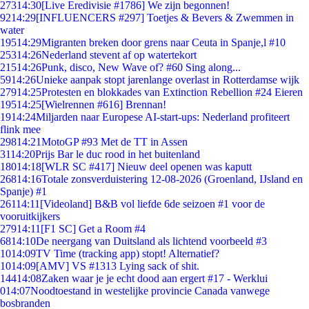
273
14:30
[Live Eredivisie #1786] We zijn begonnen!
92
14:29
[INFLUENCERS #297] Toetjes & Bevers & Zwemmen in
water
195
14:29
Migranten breken door grens naar Ceuta in Spanje,l #10
253
14:26
Nederland stevent af op watertekort
215
14:26
Punk, disco, New Wave of? #60 Sing along...
59
14:26
Unieke aanpak stopt jarenlange overlast in Rotterdamse wijk
279
14:25
Protesten en blokkades van Extinction Rebellion #24 Eieren
195
14:25
[Wielrennen #616] Brennan!
19
14:24
Miljarden naar Europese AI-start-ups: Nederland profiteert
flink mee
298
14:21
MotoGP #93 Met de TT in Assen
31
14:20
Prijs Bar le duc rood in het buitenland
180
14:18
[WLR SC #417] Nieuw deel openen was kaputt
268
14:16
Totale zonsverduistering 12-08-2026 (Groenland, IJsland en
Spanje) #1
261
14:11
[Videoland] B&B vol liefde 6de seizoen #1 voor de
vooruitkijkers
279
14:11
[F1 SC] Get a Room #4
68
14:10
De neergang van Duitsland als lichtend voorbeeld #3
10
14:09
TV Time (tracking app) stopt! Alternatief?
10
14:09
[AMV] VS #1313 Lying sack of shit.
144
14:08
Zaken waar je je echt dood aan ergert #17 - Werklui
0
14:07
Noodtoestand in westelijke provincie Canada vanwege
bosbranden