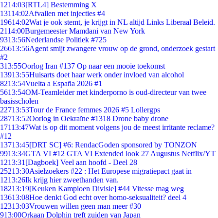
12
14:03
[RTL4] Bestemming X
131
14:02
Afvallen met injecties #4
196
14:02
Wat je ook stemt, je krijgt in NL altijd Links Liberaal Beleid.
21
14:00
Burgemeester Mamdani van New York
93
13:56
Nederlandse Politiek #725
266
13:56
Agent smijt zwangere vrouw op de grond, onderzoek gestart
#2
3
13:55
Oorlog Iran #137 Op naar een mooie toekomst
139
13:55
Huisarts doet haar werk onder invloed van alcohol
82
13:54
Vuelta a España 2026 #1
56
13:54
OM-Teamleider met kinderporno is oud-directeur van twee
basisscholen
227
13:53
Tour de France femmes 2026 #5 Lollergps
287
13:52
Oorlog in Oekraïne #1318 Drone baby drone
171
13:47
Wat is op dit moment volgens jou de meest irritante reclame?
#12
137
13:45
[DRT SC] #6: RendacGoden sponsored by TONZON
99
13:34
GTA VI #12 GTA VI Extended look 27 Augustus Netflix/YT
12
13:31
[Dagboek] Veel aan hoofd - Deel 28
252
13:30
Asielzoekers #22 : Het Europese migratiepact gaat in
12
13:26
Ik krijg hier zweethanden van.
182
13:19
[Keuken Kampioen Divisie] #44 Vitesse mag weg
136
13:08
Hoe denkt God echt over homo-seksualiteit? deel 4
123
13:03
Vrouwen willen geen man meer #30
9
13:00
Orkaan Dolphin treft zuiden van Japan