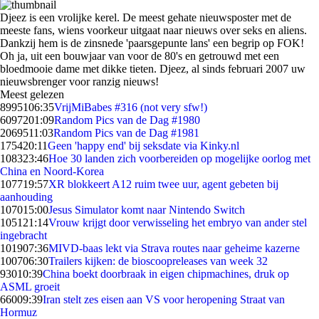
Djeez is een vrolijke kerel. De meest gehate nieuwsposter met de
meeste fans, wiens voorkeur uitgaat naar nieuws over seks en aliens.
Dankzij hem is de zinsnede 'paarsgepunte lans' een begrip op FOK!
Oh ja, uit een bouwjaar van voor de 80's en getrouwd met een
bloedmooie dame met dikke tieten. Djeez, al sinds februari 2007 uw
nieuwsbrenger voor ranzig nieuws!
Meest gelezen
89951
06:35
VrijMiBabes #316 (not very sfw!)
60972
01:09
Random Pics van de Dag #1980
20695
11:03
Random Pics van de Dag #1981
1754
20:11
Geen 'happy end' bij seksdate via Kinky.nl
1083
23:46
Hoe 30 landen zich voorbereiden op mogelijke oorlog met
China en Noord-Korea
1077
19:57
XR blokkeert A12 ruim twee uur, agent gebeten bij
aanhouding
1070
15:00
Jesus Simulator komt naar Nintendo Switch
1051
21:14
Vrouw krijgt door verwisseling het embryo van ander stel
ingebracht
1019
07:36
MIVD-baas lekt via Strava routes naar geheime kazerne
1007
06:30
Trailers kijken: de bioscoopreleases van week 32
930
10:39
China boekt doorbraak in eigen chipmachines, druk op
ASML groeit
660
09:39
Iran stelt zes eisen aan VS voor heropening Straat van
Hormuz