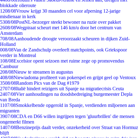
blokkade olieroute
12
08/08
Vrouw krijgt 30 maanden cel voor afpersing 12-jarige
misdienaar in kerk
53
08/08
PostNL-bezorger steekt bewoner na ruzie over pakket
26
08/08
Wegpiraat scheurt met 146 km/u door het centrum van
Amsterdam
7
08/08
Aanhoudende droogte veroorzaakt scheuren in dijken Zuid-
Holland
0
08/08
Van de Zandschulp overleeft matchpoints, ook Griekspoor
verder in Montreal
1
08/08
Excelsior opent seizoen met ruime zege op promovendus
Cambuur
2
08/08
Nieuw te streamen in augustus
4
08/08
Niewiadoma profiteert van pokerspel en grijpt geel op Ventoux
35
08/08
Random Pics van de Dag #1979
27
07/08
Italië hindert reizigers uit Spanje na migratiecrisis Ceuta
24
07/08
Vier aanhoudingen na doodsbedreiging burgemeester Depla
van Breda
11
07/08
Smokkelbende opgerold in Spanje, verdienden miljoenen aan
migranten
39
07/08
CDA en D66 willen ingrijpen tegen 'gluurbrillen' die mensen
ongemerkt filmen
14
07/08
Benzineprijs daalt verder, onzekerheid over Straat van Hormuz
blijft