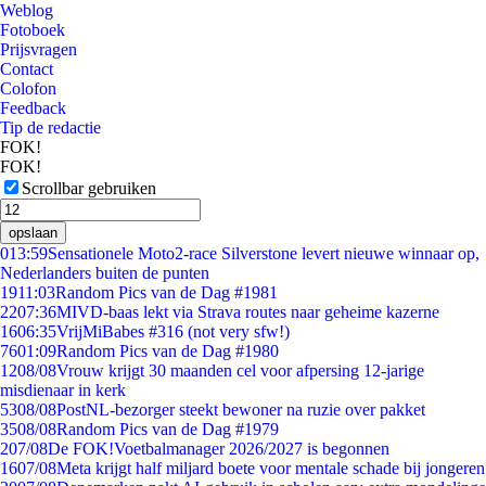
Weblog
Fotoboek
Prijsvragen
Contact
Colofon
Feedback
Tip de redactie
FOK!
FOK!
Scrollbar gebruiken
opslaan
0
13:59
Sensationele Moto2-race Silverstone levert nieuwe winnaar op,
Nederlanders buiten de punten
19
11:03
Random Pics van de Dag #1981
22
07:36
MIVD-baas lekt via Strava routes naar geheime kazerne
16
06:35
VrijMiBabes #316 (not very sfw!)
76
01:09
Random Pics van de Dag #1980
12
08/08
Vrouw krijgt 30 maanden cel voor afpersing 12-jarige
misdienaar in kerk
53
08/08
PostNL-bezorger steekt bewoner na ruzie over pakket
35
08/08
Random Pics van de Dag #1979
2
07/08
De FOK!Voetbalmanager 2026/2027 is begonnen
16
07/08
Meta krijgt half miljard boete voor mentale schade bij jongeren