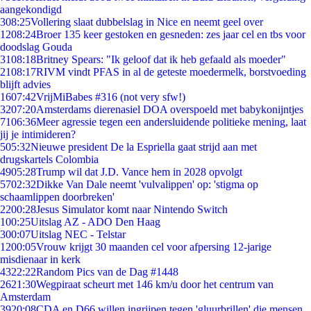
aangekondigd
3
08:25
Vollering slaat dubbelslag in Nice en neemt geel over
12
08:24
Broer 135 keer gestoken en gesneden: zes jaar cel en tbs voor
doodslag Gouda
31
08:18
Britney Spears: "Ik geloof dat ik heb gefaald als moeder"
21
08:17
RIVM vindt PFAS in al de geteste moedermelk, borstvoeding
blijft advies
16
07:42
VrijMiBabes #316 (not very sfw!)
32
07:20
Amsterdams dierenasiel DOA overspoeld met babykonijntjes
71
06:36
Meer agressie tegen een andersluidende politieke mening, laat
jij je intimideren?
5
05:32
Nieuwe president De la Espriella gaat strijd aan met
drugskartels Colombia
49
05:28
Trump wil dat J.D. Vance hem in 2028 opvolgt
57
02:32
Dikke Van Dale neemt 'vulvalippen' op: 'stigma op
schaamlippen doorbreken'
22
00:28
Jesus Simulator komt naar Nintendo Switch
1
00:25
Uitslag AZ - ADO Den Haag
3
00:07
Uitslag NEC - Telstar
12
00:05
Vrouw krijgt 30 maanden cel voor afpersing 12-jarige
misdienaar in kerk
43
22:22
Random Pics van de Dag #1448
26
21:30
Wegpiraat scheurt met 146 km/u door het centrum van
Amsterdam
39
20:08
CDA en D66 willen ingrijpen tegen 'gluurbrillen' die mensen