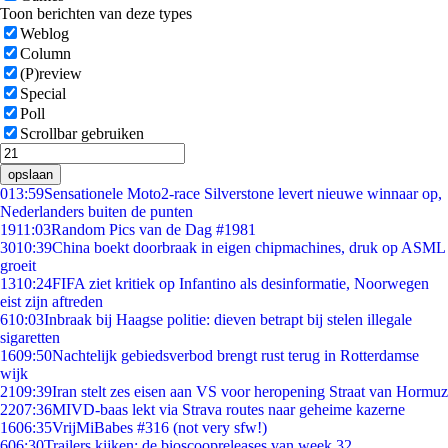
Toon berichten van deze types
Weblog
Column
(P)review
Special
Poll
Scrollbar gebruiken
opslaan
0
13:59
Sensationele Moto2-race Silverstone levert nieuwe winnaar op,
Nederlanders buiten de punten
19
11:03
Random Pics van de Dag #1981
30
10:39
China boekt doorbraak in eigen chipmachines, druk op ASML
groeit
13
10:24
FIFA ziet kritiek op Infantino als desinformatie, Noorwegen
eist zijn aftreden
6
10:03
Inbraak bij Haagse politie: dieven betrapt bij stelen illegale
sigaretten
16
09:50
Nachtelijk gebiedsverbod brengt rust terug in Rotterdamse
wijk
21
09:39
Iran stelt zes eisen aan VS voor heropening Straat van Hormuz
22
07:36
MIVD-baas lekt via Strava routes naar geheime kazerne
16
06:35
VrijMiBabes #316 (not very sfw!)
6
06:30
Trailers kijken: de bioscoopreleases van week 32