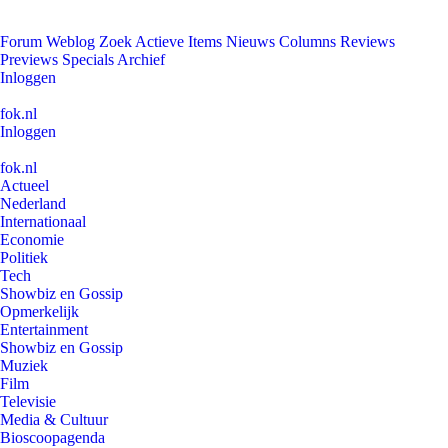
Forum
Weblog
Zoek
Actieve Items
Nieuws
Columns
Reviews
Previews
Specials
Archief
Inloggen
fok.nl
Inloggen
fok.nl
Actueel
Nederland
Internationaal
Economie
Politiek
Tech
Showbiz en Gossip
Opmerkelijk
Entertainment
Showbiz en Gossip
Muziek
Film
Televisie
Media & Cultuur
Bioscoopagenda