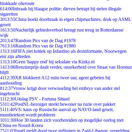
blokkade olieroute
6
14:00
Inbraak bij Haagse politie: dieven betrapt bij stelen illegale
sigaretten
30
13:55
China boekt doorbraak in eigen chipmachines, druk op ASML
groeit
16
13:50
Nachtelijk gebiedsverbod brengt rust terug in Rotterdamse
wijk
20
13:47
Random Pics van de Dag #1978
76
13:16
Random Pics van de Dag #1980
13
13:16
FIFA ziet kritiek op Infantino als desinformatie, Noorwegen
eist zijn aftreden
13
13:10
Geen 'happy end' bij seksdate via Kinky.nl
14
13:06
Benzineprijs daalt verder, onzekerheid over Straat van Hormuz
blijft
41
12:39
XR blokkeert A12 ruim twee uur, agent gebeten bij
aanhouding
8
12:37
Vrouw krijgt door verwisseling het embryo van ander stel
ingebracht
11
12:30
Uitslag PSV - Fortuna Sittard
53
11:42
PostNL-bezorger steekt bewoner na ruzie over pakket
51
11:40
VS: kans op Russische aanval op NAVO-land groeit,
munitietekort wordt probleem
10
11:30
Hoe 30 landen zich voorbereiden op mogelijke oorlog met
China en Noord-Korea
75
11:03
Israël meldt dood twee militairen in Zuid-Libanon, vergelding