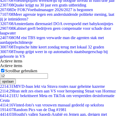
42
07/08
Voedselprijzen wereldwijd op hoogste niveau in ruim drie jaar
23
07/08
Quake krijgt na 30 jaar een gratis uitbreiding
2
07/08
De FOK!Voetbalmanager 2026/2027 is begonnen
71
07/08
Meer agressie tegen een andersluidende politieke mening, laat
jij je intimideren?
32
07/08
Amsterdams dierenasiel DOA overspoeld met babykonijntjes
29
07/08
Kabinet geeft bedrijven geen compensatie voor schade door
laagwater
24
07/08
OM eist TBS tegen verwarde man die agenten stak met
aardappelschilmesje
30
07/08
Tropische hitte keert zondag terug met lokaal 32 graden
30
07/08
Trump grijpt weer in op automatisch staatsburgerschap bij
geboorte in VS
Actieve items
Actieve items
Scrollbar gebruiken
opslaan
22
14:31
MIVD-baas lekt via Strava routes naar geheime kazerne
21
14:29
Iran stelt zes eisen aan VS voor heropening Straat van Hormuz
64
14:21
EU bekritiseert Meta en TikTok om verspreiden desinformatie
Ceuta
41
14:16
Vinted-foto's van vrouwen massaal gedeeld op seksfora
19
14:07
Random Pics van de Dag #1981
44
14:03
Houthi's vallen Saoedi-Arabië en Jemen aan, dreigen met