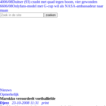
40
06/08
Duitser (93) crasht met quad tegen boom, vier gewonden
66
06/08
Onlyfans-model met G-cup wil als NASA-ambassadeur naar
maan
Nieuws
Opmerkelijk
Marokko veroordeelt voetballiefde
Djeez
23-10-2008 11:31
print