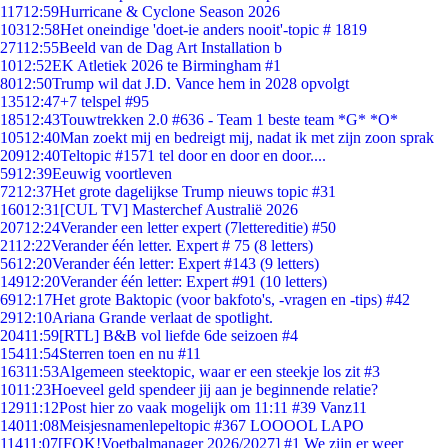
117
12:59
Hurricane & Cyclone Season 2026
103
12:58
Het oneindige 'doet-ie anders nooit'-topic # 1819
271
12:55
Beeld van de Dag Art Installation b
10
12:52
EK Atletiek 2026 te Birmingham #1
80
12:50
Trump wil dat J.D. Vance hem in 2028 opvolgt
135
12:47
+7 telspel #95
185
12:43
Touwtrekken 2.0 #636 - Team 1 beste team *G* *O*
105
12:40
Man zoekt mij en bedreigt mij, nadat ik met zijn zoon sprak
209
12:40
Teltopic #1571 tel door en door en door....
59
12:39
Eeuwig voortleven
72
12:37
Het grote dagelijkse Trump nieuws topic #31
160
12:31
[CUL TV] Masterchef Australië 2026
207
12:24
Verander een letter expert (7lettereditie) #50
21
12:22
Verander één letter. Expert # 75 (8 letters)
56
12:20
Verander één letter: Expert #143 (9 letters)
149
12:20
Verander één letter: Expert #91 (10 letters)
69
12:17
Het grote Baktopic (voor bakfoto's, -vragen en -tips) #42
29
12:10
Ariana Grande verlaat de spotlight.
204
11:59
[RTL] B&B vol liefde 6de seizoen #4
154
11:54
Sterren toen en nu #11
163
11:53
Algemeen steektopic, waar er een steekje los zit #3
10
11:23
Hoeveel geld spendeer jij aan je beginnende relatie?
129
11:12
Post hier zo vaak mogelijk om 11:11 #39 Vanz11
140
11:08
Meisjesnamenlepeltopic #367 LOOOOL LAPO
114
11:07
[FOK!Voetbalmanager 2026/2027] #1 We zijn er weer