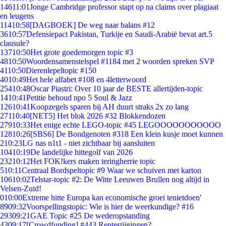
146
11:01
Jonge Cambridge professor stapt op na claims over plagiaat
en leugens
114
10:58
[DAGBOEK] De weg naar balans #12
36
10:57
Defensiepact Pakistan, Turkije en Saudi-Arabië bevat art.5
clausule?
137
10:50
Het grote goedemorgen topic #3
48
10:50
Woordensamenstelspel #1184 met 2 woorden spreken SVP
41
10:50
Dierenlepeltopic #150
40
10:49
Het hele alfabet #108 en 4letterwoord
254
10:48
Oscar Piastri: Over 10 jaar de BESTE allertijden-topic
14
10:41
Petitie behoud npo 5 Soul & Jazz
126
10:41
Koopzegels sparen bij AH duurt straks 2x zo lang
271
10:40
[NET5] Het blok 2026 #32 Blokkendozen
279
10:33
Het enige echte LEGO-topic #45 LEGOOOOOOOOOOO
128
10:26
[SBS6] De Bondgenoten #318 Een klein kusje moet kunnen
2
10:23
LG nas n1t1 - niet zichtbaar bij aansluiten
104
10:19
De landelijke hittegolf van 2026
232
10:12
Het FOK!kers maken teringherrie topic
5
10:11
Centraal Bordspeltopic #9 Waar we schuiven met karton
106
10:02
Telstar-topic #2: De Witte Leeuwen Brullen nog altijd in
Velsen-Zuid!
0
10:00
Extreme hitte Europa kan economische groei tenietdoen'
89
09:32
Voorspellingstopic: Wie is hier de weerkundige? #16
293
09:21
GAE Topic #25 De wederopstanding
43
09:17
[Crowdfunding] #443 Rentestijgingen?