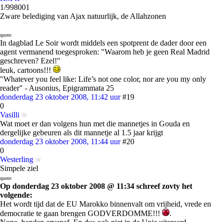
1/998001
Zware belediging van Ajax natuurlijk, de Allahzonen
quote:
In dagblad Le Soir wordt middels een spotprent de dader door een
agent vermanend toegesproken: "Waarom heb je geen Real Madrid
geschreven? Ezel!"
leuk, cartoons!!!
"Whatever you feel like: Life’s not one color, nor are you my only
reader" - Ausonius, Epigrammata 25
donderdag 23 oktober 2008, 11:42 uur
#19
0
Vasilli
Wat moet er dan volgens hun met die mannetjes in Gouda en
dergelijke gebeuren als dit mannetje al 1.5 jaar krijgt
donderdag 23 oktober 2008, 11:44 uur
#20
0
Westerling
Simpele ziel
quote:
Op donderdag 23 oktober 2008 @ 11:34 schreef zovty het
volgende:
Het wordt tijd dat de EU Marokko binnenvalt om vrijheid, vrede en
democratie te gaan brengen GODVERDOMME!!!
.