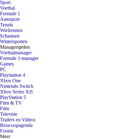
Sport
Voetbal
Formule 1
Autosport
Tennis
Wielrennen
Schaatsen
Wintersporten
Managerspelen
Voetbalmanager
Formule 1-manager
Games
PC
Playstation 4
Xbox One
Nintendo Switch
Xbox Series X|S
PlayStation 5
Film & TV
Film
Televisie
Trailers en Videos
Bioscoopagenda
Forum
Meer