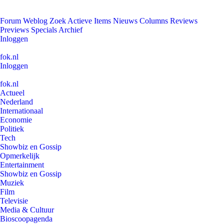
Forum
Weblog
Zoek
Actieve Items
Nieuws
Columns
Reviews
Previews
Specials
Archief
Inloggen
fok.nl
Inloggen
fok.nl
Actueel
Nederland
Internationaal
Economie
Politiek
Tech
Showbiz en Gossip
Opmerkelijk
Entertainment
Showbiz en Gossip
Muziek
Film
Televisie
Media & Cultuur
Bioscoopagenda