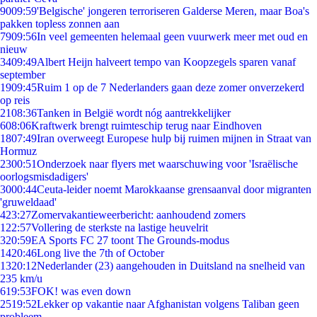
90
09:59
'Belgische' jongeren terroriseren Galderse Meren, maar Boa's
pakken topless zonnen aan
79
09:56
In veel gemeenten helemaal geen vuurwerk meer met oud en
nieuw
34
09:49
Albert Heijn halveert tempo van Koopzegels sparen vanaf
september
19
09:45
Ruim 1 op de 7 Nederlanders gaan deze zomer onverzekerd
op reis
21
08:36
Tanken in België wordt nóg aantrekkelijker
6
08:06
Kraftwerk brengt ruimteschip terug naar Eindhoven
18
07:49
Iran overweegt Europese hulp bij ruimen mijnen in Straat van
Hormuz
23
00:51
Onderzoek naar flyers met waarschuwing voor 'Israëlische
oorlogsmisdadigers'
30
00:44
Ceuta-leider noemt Marokkaanse grensaanval door migranten
'gruweldaad'
4
23:27
Zomervakantieweerbericht: aanhoudend zomers
1
22:57
Vollering de sterkste na lastige heuvelrit
3
20:59
EA Sports FC 27 toont The Grounds-modus
14
20:46
Long live the 7th of October
13
20:12
Nederlander (23) aangehouden in Duitsland na snelheid van
235 km/u
6
19:53
FOK! was even down
25
19:52
Lekker op vakantie naar Afghanistan volgens Taliban geen
probleem