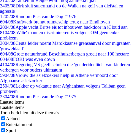
21
05/08
Tanken in België wordt nóg aantrekkelijker
34
05/08
Dirk sluit supermarkt op de Wallen na golf van diefstal en
agressie
12
05/08
Random Pics van de Dag #1976
6
04/08
Kraftwerk brengt ruimteschip terug naar Eindhoven
20
04/08
Apple vecht Britse eis tot inbouwen backdoor in iCloud aan
81
04/08
'Witte' mannen discrimineren is volgens OM geen enkel
probleem
30
04/08
Ceuta-leider noemt Marokkaanse grensaanval door migranten
'gruweldaad'
6
04/08
Grote natuurbrand Boschhuizerbergen groeit naar 100 hectare
6
04/08
FOK! was even down
41
04/08
Regering VS geeft scholen die 'genderidentiteit' van kinderen
verbergen voor ouders ultimatum
59
04/08
Vrouw die asielzoekers hielp in Athene vermoord door
Afghaanse asielzoeker
25
04/08
Lekker op vakantie naar Afghanistan volgens Taliban geen
probleem
23
04/08
Random Pics van de Dag #1975
Laatste items
Laatste items
Toon berichten uit deze thema's
Actueel
Entertainment
Sport