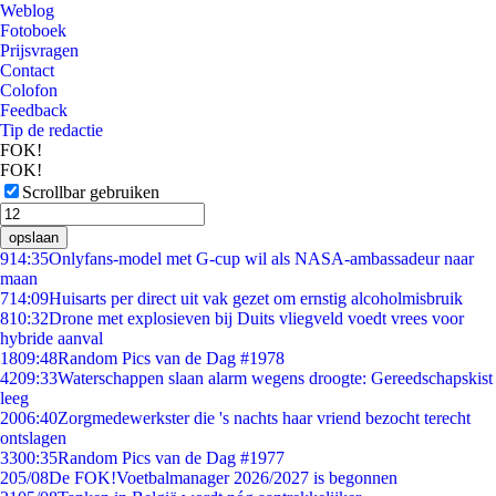
Weblog
Fotoboek
Prijsvragen
Contact
Colofon
Feedback
Tip de redactie
FOK!
FOK!
Scrollbar gebruiken
opslaan
9
14:35
Onlyfans-model met G-cup wil als NASA-ambassadeur naar
maan
7
14:09
Huisarts per direct uit vak gezet om ernstig alcoholmisbruik
8
10:32
Drone met explosieven bij Duits vliegveld voedt vrees voor
hybride aanval
18
09:48
Random Pics van de Dag #1978
42
09:33
Waterschappen slaan alarm wegens droogte: Gereedschapskist
leeg
20
06:40
Zorgmedewerkster die 's nachts haar vriend bezocht terecht
ontslagen
33
00:35
Random Pics van de Dag #1977
2
05/08
De FOK!Voetbalmanager 2026/2027 is begonnen