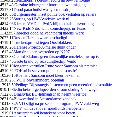
119
09:25
Benzineprijs bereikt record na btw-verhoging
45
13:48
'Gezakte inburgeraar hoort niet wat misging'
25
17:31
Dood parachutist was geen misdrijf
24
16:36
Burgemeester: inzet politie ook verhalen op rellers
22
15:25
Storing op UWV-website werk.nl
48
14:06
Kiezers VVD en PvdA blij met kabinetsvorming
34
22:14
New Kids Nitro wint komedieprijs in Texas
114
23:57
Inbreker dood na vechtpartij tijdens 'werk'
20
23:11
Bussen Haren zwaar beschadigd
47
19:14
Truckersprotest tegen Oostblokkers
88
10:20
Harense Project-X-meisje duikt onder
16
12:48
Man drie keer overreden op N207
30
13:38
Gerard Ekdom: geen fatsoenlijke muziekshow op tv
13
17:45
Grote brand bij recyclingbedrijf Venlo
33
18:10
Jongeren verruilen Rutte voor Samsom als premier
45
10:32
'FOK.nl beste voor politieke discussie'
105
20:15
Roemer: Samsom moet kleur bekennen
35
16:25
TVOH onverminderd populair
139
13:50
Peiling: Bij strategisch stemmen geen meerderheidscoalitie
9
19:19
Stedin betaalt gedupeerden stroomstoring Nieuwegein
71
22:03
Draagvlak EU-lidmaatschap neemt weer toe
26
21:04
Blowverbod in Amsterdamse zandbak
104
18:34
VVD stijgt na presentatie program, PVV zakt weg
19
19:14
PVV wil debat over noodfonds heropenen
19
19:01
Amsterdam wil kentekens voor boten