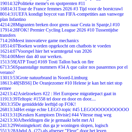
190
14:32
Politieke meme's en spotprenten #11
168
14:31
Tour de France femmes 2026 #3 Tijd voor de borstcrawl
80
14:31
UEFA kondigt boycot van FIFA-competities aan vanwege
plan Infantino
42
14:28
Migranten breken door grens naar Ceuta in Spanje,l #10
179
14:28
FOK! Premier Cycling League 2026 #10 Tussentijdse
transfers
7
14:26
Meest innovatieve game mechanics
185
14:07
Boeken worden opgekocht om chatbots te voeden
162
14:07
Voorspel hier het warmtegetal van 2026
78
14:00
Meer dan 40 uur werken.
15
13:59
[ATP Tour] #169 Tosti Tallon back on fire
67
13:56
Spaanstalige nummers #34 A que calor nos pasaremos por el
verano?
130
13:53
Grote natuurbrand in Noord-Limburg
186
13:48
[SBS6] De Oranjezomer #10 Helene je kan het niet stop
ermee
242
13:42
Asielzoekers #22 : Het Europese migratiepact gaat in
119
13:39
Teltopic #1558 tel door en door en door....
30
13:35
De gemiddelde leeftijd op FOK!
268
13:34
Het enige echte LEGO-topic #45 LEGOOOOOOOOOOO
143
13:31
[Keuken Kampioen Divisie] #44 Vitesse mag weg
242
13:30
Afbeeldingen die je gemaakt hebt met AI
24
13:29
Woningtekort: dus ga je woningen slopen, logisch
55
13:28
Abdul A. (27) als afperser "Fleur" door het leven