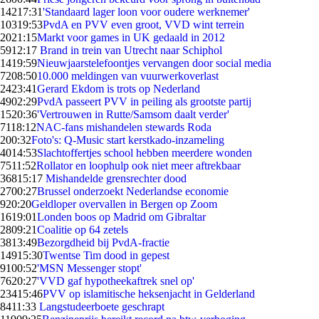
142
17:31
'Standaard lager loon voor oudere werknemer'
103
19:53
PvdA en PVV even groot, VVD wint terrein
20
21:15
Markt voor games in UK gedaald in 2012
59
12:17
Brand in trein van Utrecht naar Schiphol
14
19:59
Nieuwjaarstelefoontjes vervangen door social media
72
08:50
10.000 meldingen van vuurwerkoverlast
24
23:41
Gerard Ekdom is trots op Nederland
49
02:29
PvdA passeert PVV in peiling als grootste partij
15
20:36
'Vertrouwen in Rutte/Samsom daalt verder'
71
18:12
NAC-fans mishandelen stewards Roda
2
00:32
Foto's: Q-Music start kerstkado-inzameling
40
14:53
Slachtoffertjes school hebben meerdere wonden
75
11:52
Rollator en loophulp ook niet meer aftrekbaar
368
15:17
Mishandelde grensrechter dood
27
00:27
Brussel onderzoekt Nederlandse economie
9
20:20
Geldloper overvallen in Bergen op Zoom
16
19:01
Londen boos op Madrid om Gibraltar
28
09:21
Coalitie op 64 zetels
38
13:49
Bezorgdheid bij PvdA-fractie
149
15:30
Twentse Tim dood in gepest
91
00:52
'MSN Messenger stopt'
76
20:27
'VVD gaf hypotheekaftrek snel op'
234
15:46
PVV op islamitische heksenjacht in Gelderland
84
11:33
Langstudeerboete geschrapt