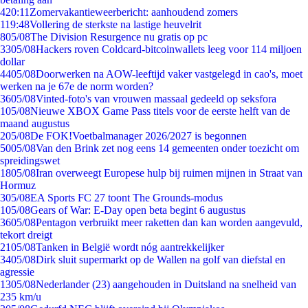
4
20:11
Zomervakantieweerbericht: aanhoudend zomers
1
19:48
Vollering de sterkste na lastige heuvelrit
8
05/08
The Division Resurgence nu gratis op pc
33
05/08
Hackers roven Coldcard-bitcoinwallets leeg voor 114 miljoen
dollar
44
05/08
Doorwerken na AOW-leeftijd vaker vastgelegd in cao's, moet
werken na je 67e de norm worden?
36
05/08
Vinted-foto's van vrouwen massaal gedeeld op seksfora
1
05/08
Nieuwe XBOX Game Pass titels voor de eerste helft van de
maand augustus
2
05/08
De FOK!Voetbalmanager 2026/2027 is begonnen
50
05/08
Van den Brink zet nog eens 14 gemeenten onder toezicht om
spreidingswet
18
05/08
Iran overweegt Europese hulp bij ruimen mijnen in Straat van
Hormuz
3
05/08
EA Sports FC 27 toont The Grounds-modus
1
05/08
Gears of War: E-Day open beta begint 6 augustus
36
05/08
Pentagon verbruikt meer raketten dan kan worden aangevuld,
tekort dreigt
21
05/08
Tanken in België wordt nóg aantrekkelijker
34
05/08
Dirk sluit supermarkt op de Wallen na golf van diefstal en
agressie
13
05/08
Nederlander (23) aangehouden in Duitsland na snelheid van
235 km/u