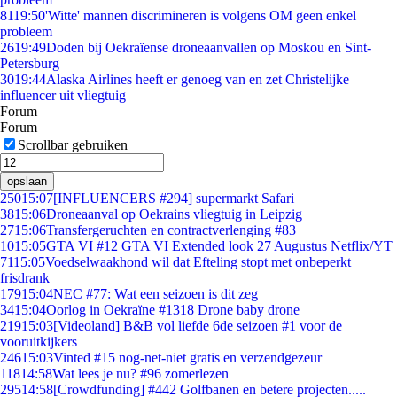
81
19:50
'Witte' mannen discrimineren is volgens OM geen enkel
probleem
26
19:49
Doden bij Oekraïense droneaanvallen op Moskou en Sint-
Petersburg
30
19:44
Alaska Airlines heeft er genoeg van en zet Christelijke
influencer uit vliegtuig
Forum
Forum
Scrollbar gebruiken
opslaan
250
15:07
[INFLUENCERS #294] supermarkt Safari
38
15:06
Droneaanval op Oekrains vliegtuig in Leipzig
27
15:06
Transfergeruchten en contractverlenging #83
10
15:05
GTA VI #12 GTA VI Extended look 27 Augustus Netflix/YT
71
15:05
Voedselwaakhond wil dat Efteling stopt met onbeperkt
frisdrank
179
15:04
NEC #77: Wat een seizoen is dit zeg
34
15:04
Oorlog in Oekraïne #1318 Drone baby drone
219
15:03
[Videoland] B&B vol liefde 6de seizoen #1 voor de
vooruitkijkers
246
15:03
Vinted #15 nog-net-niet gratis en verzendgezeur
118
14:58
Wat lees je nu? #96 zomerlezen
295
14:58
[Crowdfunding] #442 Golfbanen en betere projecten.....