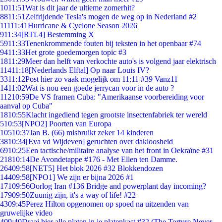
10
11:51
Wat is dit jaar de ultieme zomerhit?
88
11:51
Zelfrijdende Tesla's mogen de weg op in Nederland #2
111
11:41
Hurricane & Cyclone Season 2026
9
11:34
[RTL4] Bestemming X
59
11:33
Tenenkrommende fouten bij teksten in het openbaar #74
94
11:33
Het grote goedemorgen topic #3
18
11:29
Meer dan helft van verkochte auto's is volgend jaar elektrisch
114
11:18
[Nederlands Elftal] Op naar Louis IV?
33
11:12
Post hier zo vaak mogelijk om 11:11 #39 Vanz11
14
11:02
Wat is nou een goede jerrycan voor in de auto ?
112
10:59
De VS framen Cuba: "Amerikaanse voorbereiding voor
aanval op Cuba"
18
10:55
Klacht ingediend tegen grootste insectenfabriek ter wereld
5
10:53
[NPO2] Poorten van Europa
105
10:37
Jan B. (66) misbruikt zeker 14 kinderen
38
10:34
[Eva vd Wijdeven] geruchten over dakloosheid
69
10:25
Een tactische/militaire analyse van het front in Oekraïne #31
218
10:14
De Avondetappe #176 - Met Ellen ten Damme.
264
09:58
[NET5] Het blok 2026 #32 Blokkendozen
144
09:58
[NPO1] We zijn er bijna 2026 #1
171
09:56
Oorlog Iran #136 Bridge and powerplant day incoming?
179
09:50
Zuunig zijn, it's a way of life! #22
43
09:45
Perez Hilton opgenomen op spoed na uitzenden van
gruwelijke video
4
09:40
Draai hier alle platen in je platenkast #32 (The Torture Never