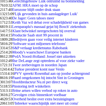
10
15:46
Gerechtsgebouw Luik ontruimd na bommelding
76
10:32
AFM: HRA moet op de schop
21
17:40
Eurozone blijft onder druk staan
132
15:09
'Lijk gevonden in huis aanslagpleger Luik'
63
23:40
De Jager: Geen taboes meer
17
12:53
Keith Vaz wil debat over schadelijkheid van games
68
19:11
Leenparaplu's massaal gejat bij Bosch' ziekenhuis
14
17:51
Klant belwinkel neergeschoten bij overval
30
14:15
Productie Saab stort 99 procent in
18
09:28
Bedrijven gaan voor veilig internet kinderen
58
16:29
'Software scant miljoenen telefoons'
33
14:53
S&P verlaagt kredietstatus Rabobank
25
14:26
Moody's waarschuwt Europese banken
86
12:39
PvdA Noord-Holland: Jossef niet uitzetten
10
12:49
Ilse DeLange zegt optredens af voor zieke vader
17
21:31
Twee zeebevingen in noorden Japan
124
14:42
Turkse president komt naar Venlo
153
14:16
PVV spreekt Rosenthal aan op joodse achtergrond
86
16:19
Paard omgekomen bij intocht Sint in Groningen
30
13:07
Hoofdredacteur Nu.nl per direct weg
51
18:55
Pinstoring treft winkeliers
53
13:11
Britse artsen willen verbod op roken in auto
36
16:27
Gevolgen crisis binnenkort voelbaar
46
20:53
Overheid beslist over extra bezuinigingen
206
13:05
'Inbreker waarschijnlijk niet meer uit coma'