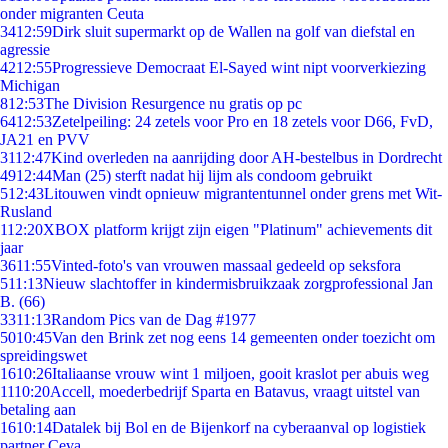
onder migranten Ceuta
34
12:59
Dirk sluit supermarkt op de Wallen na golf van diefstal en
agressie
42
12:55
Progressieve Democraat El-Sayed wint nipt voorverkiezing
Michigan
8
12:53
The Division Resurgence nu gratis op pc
64
12:53
Zetelpeiling: 24 zetels voor Pro en 18 zetels voor D66, FvD,
JA21 en PVV
31
12:47
Kind overleden na aanrijding door AH-bestelbus in Dordrecht
49
12:44
Man (25) sterft nadat hij lijm als condoom gebruikt
5
12:43
Litouwen vindt opnieuw migrantentunnel onder grens met Wit-
Rusland
1
12:20
XBOX platform krijgt zijn eigen "Platinum" achievements dit
jaar
36
11:55
Vinted-foto's van vrouwen massaal gedeeld op seksfora
5
11:13
Nieuw slachtoffer in kindermisbruikzaak zorgprofessional Jan
B. (66)
33
11:13
Random Pics van de Dag #1977
50
10:45
Van den Brink zet nog eens 14 gemeenten onder toezicht om
spreidingswet
16
10:26
Italiaanse vrouw wint 1 miljoen, gooit kraslot per abuis weg
11
10:20
Accell, moederbedrijf Sparta en Batavus, vraagt uitstel van
betaling aan
16
10:14
Datalek bij Bol en de Bijenkorf na cyberaanval op logistiek
partner Ceva