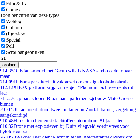
Film & Tv
Games
Toon berichten van deze types
Weblog
Column
(P)review
Special
Poll
Scrollbar gebruiken
opslaan
9
14:35
Onlyfans-model met G-cup wil als NASA-ambassadeur naar
maan
7
14:09
Huisarts per direct uit vak gezet om ernstig alcoholmisbruik
1
12:12
XBOX platform krijgt zijn eigen "Platinum" achievements dit
jaar
7
11:27
Capibara's lopen Braziliaans parlementsgebouw Mato Grosso
binnen
29
10:59
Israël meldt dood twee militairen in Zuid-Libanon, vergelding
aangekondigd
9
10:48
Hiroshima herdenkt slachtoffers atoombom, 81 jaar later
8
10:32
Drone met explosieven bij Duits vliegveld voedt vrees voor
hybride aanval
26
10:28
Wakker Dier dient klacht in tegen insectenfabriek Protix om