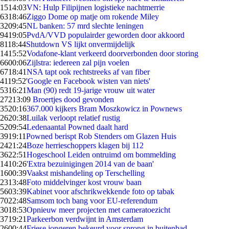
15
14:03
VN: Hulp Filipijnen logistieke nachtmerrie
63
18:46
Ziggo Dome op matje om rokende Miley
32
09:45
NL banken: 57 mrd slechte leningen
94
19:05
PvdA/VVD populairder geworden door akkoord
81
18:44
Shutdown VS lijkt onvermijdelijk
14
15:52
Vodafone-klant verkeerd doorverbonden door storing
66
00:06
Zijlstra: iedereen zal pijn voelen
67
18:41
NSA tapt ook rechtstreeks af van fiber
41
19:52
'Google en Facebook wisten van niets'
53
16:21
Man (90) redt 19-jarige vrouw uit water
272
13:09
Broertjes dood gevonden
35
20:16
367.000 kijkers Bram Moszkowicz in Pownews
26
20:38
Luilak verloopt relatief rustig
52
09:54
Ledenaantal Powned daalt hard
39
19:11
Powned berispt Rob Stenders om Glazen Huis
24
21:24
Boze herrieschoppers klagen bij 112
36
22:51
Hogeschool Leiden ontruimd om bommelding
14
10:26
'Extra bezuinigingen 2014 van de baan'
16
00:39
Vaakst mishandeling op Terschelling
23
13:48
Foto middelvinger kost vrouw baan
56
03:39
Kabinet voor afschrikwekkende foto op tabak
70
22:48
Samsom toch bang voor EU-referendum
30
18:53
Opnieuw meer projecten met cameratoezicht
37
19:21
Parkeerbon verdwijnt in Amsterdam
26
00:44
Friese jongeren bekeurd voor sprong in buitenbad