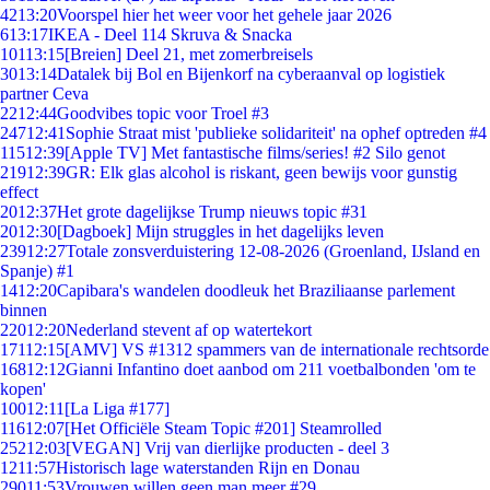
42
13:20
Voorspel hier het weer voor het gehele jaar 2026
6
13:17
IKEA - Deel 114 Skruva & Snacka
101
13:15
[Breien] Deel 21, met zomerbreisels
30
13:14
Datalek bij Bol en Bijenkorf na cyberaanval op logistiek
partner Ceva
22
12:44
Goodvibes topic voor Troel #3
247
12:41
Sophie Straat mist 'publieke solidariteit' na ophef optreden #4
115
12:39
[Apple TV] Met fantastische films/series! #2 Silo genot
219
12:39
GR: Elk glas alcohol is riskant, geen bewijs voor gunstig
effect
20
12:37
Het grote dagelijkse Trump nieuws topic #31
20
12:30
[Dagboek] Mijn struggles in het dagelijks leven
239
12:27
Totale zonsverduistering 12-08-2026 (Groenland, IJsland en
Spanje) #1
14
12:20
Capibara's wandelen doodleuk het Braziliaanse parlement
binnen
220
12:20
Nederland stevent af op watertekort
171
12:15
[AMV] VS #1312 spammers van de internationale rechtsorde
168
12:12
Gianni Infantino doet aanbod om 211 voetbalbonden 'om te
kopen'
100
12:11
[La Liga #177]
116
12:07
[Het Officiële Steam Topic #201] Steamrolled
252
12:03
[VEGAN] Vrij van dierlijke producten - deel 3
12
11:57
Historisch lage waterstanden Rijn en Donau
290
11:53
Vrouwen willen geen man meer #29