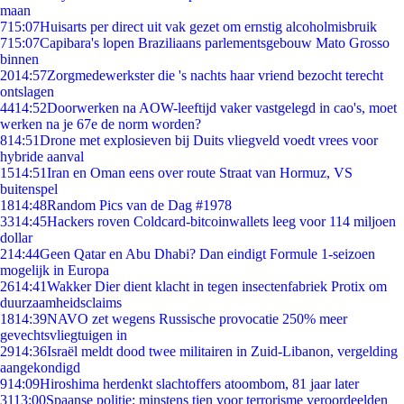
maan
7
15:07
Huisarts per direct uit vak gezet om ernstig alcoholmisbruik
7
15:07
Capibara's lopen Braziliaans parlementsgebouw Mato Grosso
binnen
20
14:57
Zorgmedewerkster die 's nachts haar vriend bezocht terecht
ontslagen
44
14:52
Doorwerken na AOW-leeftijd vaker vastgelegd in cao's, moet
werken na je 67e de norm worden?
8
14:51
Drone met explosieven bij Duits vliegveld voedt vrees voor
hybride aanval
15
14:51
Iran en Oman eens over route Straat van Hormuz, VS
buitenspel
18
14:48
Random Pics van de Dag #1978
33
14:45
Hackers roven Coldcard-bitcoinwallets leeg voor 114 miljoen
dollar
2
14:44
Geen Qatar en Abu Dhabi? Dan eindigt Formule 1-seizoen
mogelijk in Europa
26
14:41
Wakker Dier dient klacht in tegen insectenfabriek Protix om
duurzaamheidsclaims
18
14:39
NAVO zet wegens Russische provocatie 250% meer
gevechtsvliegtuigen in
29
14:36
Israël meldt dood twee militairen in Zuid-Libanon, vergelding
aangekondigd
9
14:09
Hiroshima herdenkt slachtoffers atoombom, 81 jaar later
31
13:00
Spaanse politie: minstens tien voor terrorisme veroordeelden