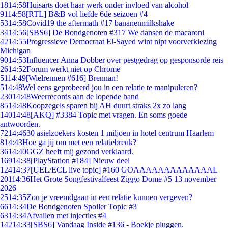
18
14:58
Huisarts doet haar werk onder invloed van alcohol
91
14:58
[RTL] B&B vol liefde 6de seizoen #4
53
14:58
Covid19 the aftermath #17 bananenmilkshake
34
14:56
[SBS6] De Bondgenoten #317 We dansen de macaroni
42
14:55
Progressieve Democraat El-Sayed wint nipt voorverkiezing
Michigan
90
14:53
Influencer Anna Dobber over pestgedrag op gesponsorde reis
26
14:52
Forum werkt niet op Chrome
51
14:49
[Wielrennen #616] Brennan!
5
14:48
Wel eens geprobeerd jou in een relatie te manipuleren?
230
14:48
Weerrecords aan de lopende band
85
14:48
Koopzegels sparen bij AH duurt straks 2x zo lang
140
14:48
[AKQ] #3384 Topic met vragen. En soms goede
antwoorden.
72
14:46
30 asielzoekers kosten 1 miljoen in hotel centrum Haarlem
8
14:43
Hoe ga jij om met een relatiebreuk?
36
14:40
GGZ heeft mij gezond verklaard.
169
14:38
[PlayStation #184] Nieuw deel
124
14:37
[UEL/ECL live topic] #160 GOAAAAAAAAAAAAAL
201
14:36
Het Grote Songfestivalfeest Ziggo Dome #5 13 november
2026
25
14:35
Zou je vreemdgaan in een relatie kunnen vergeven?
66
14:34
De Bondgenoten Spoiler Topic #3
63
14:34
Afvallen met injecties #4
142
14:33
[SBS6] Vandaag Inside #136 - Boekje pluggen.