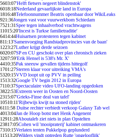
56
03:07
'Helft fietsers negeert blindenstok'
60
18:18
Nederland gevaarlijkste land in Europa
18
16:48
Telefoonnummer Beatrix openbaar door WikiLeaks
9
21:36
Jongen vast voor vuurwerkbom Schiedam
75
21:31
Spee tegen inhaalverbod vrachtwagens
110
15:20
'Incest is Turkse familietraditie'
64
14:44
Huisartsen protesteren tegen kabinet
8
11:13
'Samenvoeging Randstadprovincies van de baan'
12
23:27
Luther krijgt derde seizoen
60
20:07
SP en CU geschokt over plan chronisch zieken
32
07:59
'Erik Hensel is 538's Mr. X'
44
10:35
Pak sneeuw gevallen tijdens hittegolf
17
01:27
Sterren klaar voor uitreiking VMA's
53
20:15
VVD loopt uit op PVV in peiling
15
13:32
Google TV begin 2012 in Europa
71
10:37
Spectaculaire video UFO-landing opgedoken
38
22:53
Extreem weer in Oosten en Noord-Oosten
23
15:07
'Grieks-Finse deal van tafel'
105
10:11
'Rijbewijs kwijt na stoned rijden'
61
11:58
Duitse rechter verbiedt verkoop Galaxy Tab wel
40
13:04
Jan de Hoop botst met Henk Angenent
129
11:28
Aboutaleb ziet niets in plan Opstelten
238
17:05
Cohen wil 'mooipraterij' kabinet ontmaskeren
73
10:15
Verlaten tenten Pukkelpop geplunderd
115
13:20
Wilders vindt optreden Rutte 'ongelooflijk'