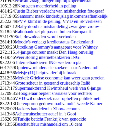
21
19:05
ProRail vraagt burgerhulp bij koperdiefstal
105
13:28
Nog geen meerderheid in peiling
48
14:24
Justin Bieber verdacht van mishandelen fotograaf
137
19:05
Samsom: maak kinderbijslag inkomensafhankelijk
252
22:49
PVV klimt in de peiling, VVD en SP verliezen
456
07:12
Baby dood na mishandeling zwangere vrouw
52
18:25
Rabobank zet pinpassen buiten Europa uit
53
11:30
Stel, downloaden wordt verboden
26
14:10
Moody's verlaagt kredietstatus Griekenland
25
09:23
Uitreiking Grammy's aangepast voor Whitney
27
21:15
14-jarige coureur maakt Den Haag onveilig
47
19:46
Weer storing internetbankieren ING
93
22:06
Internetbankieren ING wederom plat
60
17:59
Opnieuw minder asielzoekers naar Nederland
44
18:56
Meisje (11) helpt vader bij inbraak
23
12:35
Merkel: Griekse economie kan weer gaan groeien
17
13:44
Grote scheur in gestrand cruiseschip Italië
23
17:17
Supermarktbrand Kwintsheul werk van 8-jarige
127
09:35
Hoogleraar bepleit shariales voor rechters
74
18:46
VVD wil onderzoek naar opheffen publiek net
83
22:13
Dierenporno gedownload vanuit Tweede Kamer
25
20:02
Hackers handelen in Xbox-accounts
14
13:46
Achterruitschutter actief in 't Gooi
136
20:50
Turkije beticht Frankrijk van genocide
84
13:56
Buschauffeur mishandeld om 10 cent