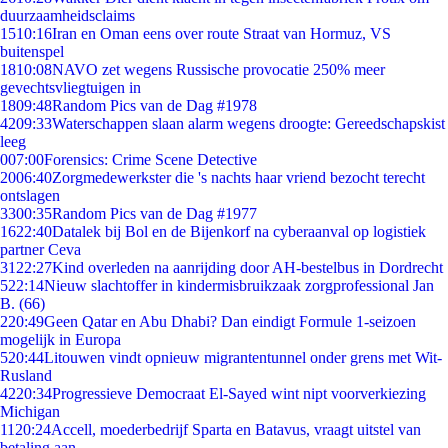
duurzaamheidsclaims
15
10:16
Iran en Oman eens over route Straat van Hormuz, VS
buitenspel
18
10:08
NAVO zet wegens Russische provocatie 250% meer
gevechtsvliegtuigen in
18
09:48
Random Pics van de Dag #1978
42
09:33
Waterschappen slaan alarm wegens droogte: Gereedschapskist
leeg
0
07:00
Forensics: Crime Scene Detective
20
06:40
Zorgmedewerkster die 's nachts haar vriend bezocht terecht
ontslagen
33
00:35
Random Pics van de Dag #1977
16
22:40
Datalek bij Bol en de Bijenkorf na cyberaanval op logistiek
partner Ceva
31
22:27
Kind overleden na aanrijding door AH-bestelbus in Dordrecht
5
22:14
Nieuw slachtoffer in kindermisbruikzaak zorgprofessional Jan
B. (66)
2
20:49
Geen Qatar en Abu Dhabi? Dan eindigt Formule 1-seizoen
mogelijk in Europa
5
20:44
Litouwen vindt opnieuw migrantentunnel onder grens met Wit-
Rusland
42
20:34
Progressieve Democraat El-Sayed wint nipt voorverkiezing
Michigan
11
20:24
Accell, moederbedrijf Sparta en Batavus, vraagt uitstel van
betaling aan