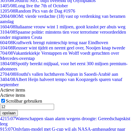
3
05/08
Gedurfd NEC blijft overeind bij Olympiakos
14
05/08
Long live the 7th of October
12
05/08
Random Pics van de Dag #1976
20
04/08
OM: vierde verdachte (18) vast op verdenking van beramen
aanslag
16
04/08
Italiaanse vrouw wint 1 miljoen, gooit kraslot per abuis weg
31
04/08
Spaanse politie: minstens tien voor terrorisme veroordeelden
onder migranten Ceuta
6
04/08
Kraftwerk brengt ruimteschip terug naar Eindhoven
1
04/08
Reusser wint tijdrit en neemt geel over, Nooijen knap tweede
7
04/08
Vakantiekiekje Verstappen en Wolff voedt geruchten over
Mercedes-overstap
18
04/08
Spotify bereikt mijlpaal, voor het eerst 300 miljoen premium-
abonnees
27
04/08
Houthi's vallen luchthaven Najran in Saoedi-Arabië aan
34
04/08
Albert Heijn halveert tempo van Koopzegels sparen vanaf
september
Actieve items
Actieve items
Scrollbar gebruiken
opslaan
42
15:07
Waterschappen slaan alarm wegens droogte: Gereedschapskist
leeg
9
15:07
Onlyfans-model met G-cup wil als NASA-ambassadeur naar