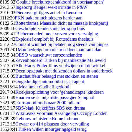
81
09:32
'Coalitie breekt regeerakkoord in voorjaar open'
39
13:57
Ingeborg Beugel wekt irritatie in P&W
29
16:03
Dierenvergiftigers actief in Leusden
11
12:29
PKN pakt ontuchtplegers harder aan
61
22:51
Rotterdamse Maassilo dicht na massale knokpartij
30
09:16
Geschrapte zenders niet terug op buis
58
09:41
'Biebermoeder' moet vrezen voor vervolging
22
20:42
Explosief ontploft bij Rotterdams theehuis
55
12:27
Contant wint het bij betalen nog steeds van pinpas
209
12:01
Man bedreigd om niet meedoen aan ramadan
25
15:34
OESO waarschuwt eurozonelanden
58
07:50
Zevenhonderd Turken bij manifestatie Malieveld
75
13:51
Alle Harry Potter films verdwijnen uit de winkel
17
15:07
Deen opgepakt met duizenden dollars in onderbroek
86
10:05
Buschauffeur belaagd met stokken en stenen
22
21:57
Ongeduldige automobilist slaat agent
265
15:14
Moammar Gadhafi gedood
29
17:04
Koekjesoplichting voor 'gehandicapte' kinderen
54
16:49
Haarlemse is miljardste passagier Schiphol
73
21:59
'Euro-noodfonds naar 2000 miljard'
56
13:17
SBS-blad: Kijkcijfers SBS een drama
67
01:17
WikiLeaks-voorman Assange bij Occupy Londen
77
09:39
Gebouw ministerie Rome in brand
17
13:15
Gevaar op 414 plaatsen door vervuiling
155
20:41
Turken willen inburgeringsgeld terug