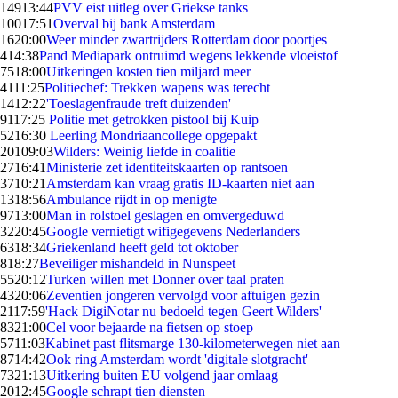
149
13:44
PVV eist uitleg over Griekse tanks
100
17:51
Overval bij bank Amsterdam
16
20:00
Weer minder zwartrijders Rotterdam door poortjes
4
14:38
Pand Mediapark ontruimd wegens lekkende vloeistof
75
18:00
Uitkeringen kosten tien miljard meer
41
11:25
Politiechef: Trekken wapens was terecht
14
12:22
'Toeslagenfraude treft duizenden'
91
17:25
Politie met getrokken pistool bij Kuip
52
16:30
Leerling Mondriaancollege opgepakt
201
09:03
Wilders: Weinig liefde in coalitie
27
16:41
Ministerie zet identiteitskaarten op rantsoen
37
10:21
Amsterdam kan vraag gratis ID-kaarten niet aan
13
18:56
Ambulance rijdt in op menigte
97
13:00
Man in rolstoel geslagen en omvergeduwd
32
20:45
Google vernietigt wifigegevens Nederlanders
63
18:34
Griekenland heeft geld tot oktober
8
18:27
Beveiliger mishandeld in Nunspeet
55
20:12
Turken willen met Donner over taal praten
43
20:06
Zeventien jongeren vervolgd voor aftuigen gezin
21
17:59
'Hack DigiNotar nu bedoeld tegen Geert Wilders'
83
21:00
Cel voor bejaarde na fietsen op stoep
57
11:03
Kabinet past flitsmarge 130-kilometerwegen niet aan
87
14:42
Ook ring Amsterdam wordt 'digitale slotgracht'
73
21:13
Uitkering buiten EU volgend jaar omlaag
20
12:45
Google schrapt tien diensten