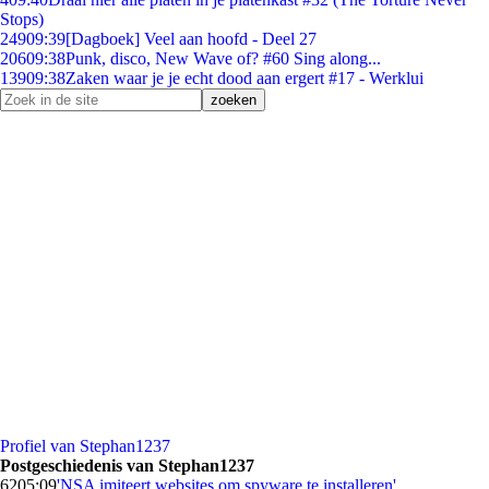
Stops)
249
09:39
[Dagboek] Veel aan hoofd - Deel 27
206
09:38
Punk, disco, New Wave of? #60 Sing along...
139
09:38
Zaken waar je je echt dood aan ergert #17 - Werklui
Profiel van Stephan1237
Postgeschiedenis van Stephan1237
62
05:09
'NSA imiteert websites om spyware te installeren'