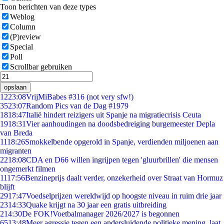
Toon berichten van deze types
Weblog
Column
(P)review
Special
Poll
Scrollbar gebruiken
opslaan
12
23:08
VrijMiBabes #316 (not very sfw!)
35
23:07
Random Pics van de Dag #1979
18
18:47
Italië hindert reizigers uit Spanje na migratiecrisis Ceuta
19
18:31
Vier aanhoudingen na doodsbedreiging burgemeester Depla
van Breda
11
18:26
Smokkelbende opgerold in Spanje, verdienden miljoenen aan
migranten
22
18:08
CDA en D66 willen ingrijpen tegen 'gluurbrillen' die mensen
ongemerkt filmen
11
17:56
Benzineprijs daalt verder, onzekerheid over Straat van Hormuz
blijft
29
17:47
Voedselprijzen wereldwijd op hoogste niveau in ruim drie jaar
23
14:33
Quake krijgt na 30 jaar een gratis uitbreiding
2
14:30
De FOK!Voetbalmanager 2026/2027 is begonnen
65
13:48
Meer agressie tegen een andersluidende politieke mening, laat