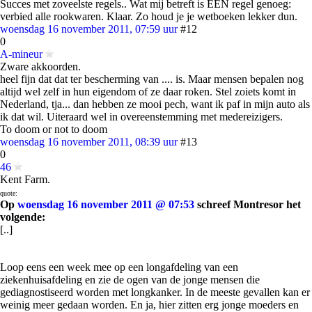
Succes met zoveelste regels.. Wat mij betreft is EEN regel genoeg:
verbied alle rookwaren. Klaar. Zo houd je je wetboeken lekker dun.
woensdag 16 november 2011, 07:59 uur
#12
0
A-mineur
Zware akkoorden.
heel fijn dat dat ter bescherming van .... is. Maar mensen bepalen nog
altijd wel zelf in hun eigendom of ze daar roken. Stel zoiets komt in
Nederland, tja... dan hebben ze mooi pech, want ik paf in mijn auto als
ik dat wil. Uiteraard wel in overeenstemming met medereizigers.
To doom or not to doom
woensdag 16 november 2011, 08:39 uur
#13
0
46
Kent Farm.
quote:
Op
woensdag 16 november 2011 @ 07:53
schreef Montresor het
volgende:
[..]
Loop eens een week mee op een longafdeling van een
ziekenhuisafdeling en zie de ogen van de jonge mensen die
gediagnostiseerd worden met longkanker. In de meeste gevallen kan er
weinig meer gedaan worden. En ja, hier zitten erg jonge moeders en