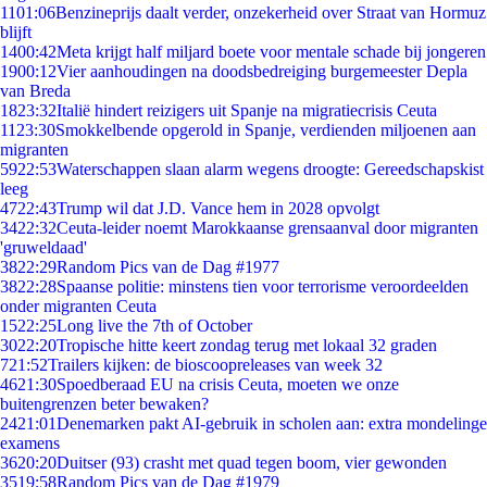
11
01:06
Benzineprijs daalt verder, onzekerheid over Straat van Hormuz
blijft
14
00:42
Meta krijgt half miljard boete voor mentale schade bij jongeren
19
00:12
Vier aanhoudingen na doodsbedreiging burgemeester Depla
van Breda
18
23:32
Italië hindert reizigers uit Spanje na migratiecrisis Ceuta
11
23:30
Smokkelbende opgerold in Spanje, verdienden miljoenen aan
migranten
59
22:53
Waterschappen slaan alarm wegens droogte: Gereedschapskist
leeg
47
22:43
Trump wil dat J.D. Vance hem in 2028 opvolgt
34
22:32
Ceuta-leider noemt Marokkaanse grensaanval door migranten
'gruweldaad'
38
22:29
Random Pics van de Dag #1977
38
22:28
Spaanse politie: minstens tien voor terrorisme veroordeelden
onder migranten Ceuta
15
22:25
Long live the 7th of October
30
22:20
Tropische hitte keert zondag terug met lokaal 32 graden
7
21:52
Trailers kijken: de bioscoopreleases van week 32
46
21:30
Spoedberaad EU na crisis Ceuta, moeten we onze
buitengrenzen beter bewaken?
24
21:01
Denemarken pakt AI-gebruik in scholen aan: extra mondelinge
examens
36
20:20
Duitser (93) crasht met quad tegen boom, vier gewonden
35
19:58
Random Pics van de Dag #1979