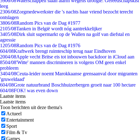
59
06/08
Waterschappen slaan alarm wegens droogte: Gereedschapskist
leeg
23
06/08
Zorgmedewerkster die 's nachts haar vriend bezocht terecht
ontslagen
38
06/08
Random Pics van de Dag #1977
21
05/08
Tanken in België wordt nóg aantrekkelijker
34
05/08
Dirk sluit supermarkt op de Wallen na golf van diefstal en
agressie
12
05/08
Random Pics van de Dag #1976
6
04/08
Kraftwerk brengt ruimteschip terug naar Eindhoven
20
04/08
Apple vecht Britse eis tot inbouwen backdoor in iCloud aan
85
04/08
'Witte' mannen discrimineren is volgens OM geen enkel
probleem
34
04/08
Ceuta-leider noemt Marokkaanse grensaanval door migranten
'gruweldaad'
6
04/08
Grote natuurbrand Boschhuizerbergen groeit naar 100 hectare
6
04/08
FOK! was even down
Laatste items
Laatste items
Toon berichten uit deze thema's
Actueel
Entertainment
Sport
Film & Tv
Games