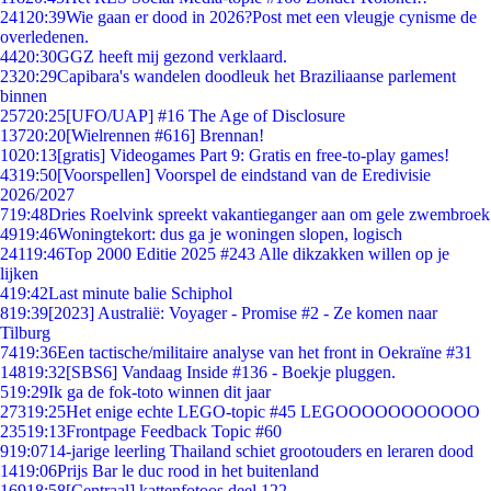
241
20:39
Wie gaan er dood in 2026?Post met een vleugje cynisme de
overledenen.
44
20:30
GGZ heeft mij gezond verklaard.
23
20:29
Capibara's wandelen doodleuk het Braziliaanse parlement
binnen
257
20:25
[UFO/UAP] #16 The Age of Disclosure
137
20:20
[Wielrennen #616] Brennan!
10
20:13
[gratis] Videogames Part 9: Gratis en free-to-play games!
43
19:50
[Voorspellen] Voorspel de eindstand van de Eredivisie
2026/2027
7
19:48
Dries Roelvink spreekt vakantieganger aan om gele zwembroek
49
19:46
Woningtekort: dus ga je woningen slopen, logisch
241
19:46
Top 2000 Editie 2025 #243 Alle dikzakken willen op je
lijken
4
19:42
Last minute balie Schiphol
8
19:39
[2023] Australië: Voyager - Promise #2 - Ze komen naar
Tilburg
74
19:36
Een tactische/militaire analyse van het front in Oekraïne #31
148
19:32
[SBS6] Vandaag Inside #136 - Boekje pluggen.
5
19:29
Ik ga de fok-toto winnen dit jaar
273
19:25
Het enige echte LEGO-topic #45 LEGOOOOOOOOOOO
235
19:13
Frontpage Feedback Topic #60
9
19:07
14-jarige leerling Thailand schiet grootouders en leraren dood
14
19:06
Prijs Bar le duc rood in het buitenland
169
18:58
[Centraal] kattenfotoos deel 122