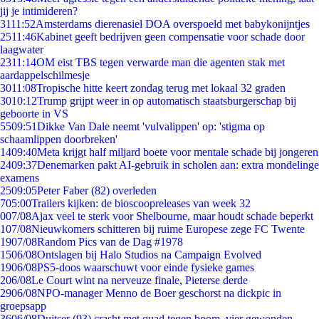
jij je intimideren?
31
11:52
Amsterdams dierenasiel DOA overspoeld met babykonijntjes
25
11:46
Kabinet geeft bedrijven geen compensatie voor schade door
laagwater
23
11:14
OM eist TBS tegen verwarde man die agenten stak met
aardappelschilmesje
30
11:08
Tropische hitte keert zondag terug met lokaal 32 graden
30
10:12
Trump grijpt weer in op automatisch staatsburgerschap bij
geboorte in VS
55
09:51
Dikke Van Dale neemt 'vulvalippen' op: 'stigma op
schaamlippen doorbreken'
14
09:40
Meta krijgt half miljard boete voor mentale schade bij jongeren
24
09:37
Denemarken pakt AI-gebruik in scholen aan: extra mondelinge
examens
25
09:05
Peter Faber (82) overleden
7
05:00
Trailers kijken: de bioscoopreleases van week 32
0
07/08
Ajax veel te sterk voor Shelbourne, maar houdt schade beperkt
1
07/08
Nieuwkomers schitteren bij ruime Europese zege FC Twente
19
07/08
Random Pics van de Dag #1978
15
06/08
Ontslagen bij Halo Studios na Campaign Evolved
19
06/08
PS5-doos waarschuwt voor einde fysieke games
2
06/08
Le Court wint na nerveuze finale, Pieterse derde
29
06/08
NPO-manager Menno de Boer geschorst na dickpic in
groepsapp
36
06/08
Duitser (93) crasht met quad tegen boom, vier gewonden