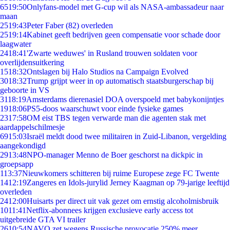
65
19:50
Onlyfans-model met G-cup wil als NASA-ambassadeur naar
maan
25
19:43
Peter Faber (82) overleden
25
19:14
Kabinet geeft bedrijven geen compensatie voor schade door
laagwater
24
18:41
'Zwarte weduwes' in Rusland trouwen soldaten voor
overlijdensuitkering
15
18:32
Ontslagen bij Halo Studios na Campaign Evolved
30
18:32
Trump grijpt weer in op automatisch staatsburgerschap bij
geboorte in VS
31
18:19
Amsterdams dierenasiel DOA overspoeld met babykonijntjes
19
18:06
PS5-doos waarschuwt voor einde fysieke games
23
17:58
OM eist TBS tegen verwarde man die agenten stak met
aardappelschilmesje
69
15:03
Israël meldt dood twee militairen in Zuid-Libanon, vergelding
aangekondigd
29
13:48
NPO-manager Menno de Boer geschorst na dickpic in
groepsapp
1
13:37
Nieuwkomers schitteren bij ruime Europese zege FC Twente
14
12:19
Zangeres en Idols-jurylid Jerney Kaagman op 79-jarige leeftijd
overleden
24
12:00
Huisarts per direct uit vak gezet om ernstig alcoholmisbruik
10
11:41
Netflix-abonnees krijgen exclusieve early access tot
uitgebreide GTA VI trailer
26
10:54
NAVO zet wegens Russische provocatie 250% meer