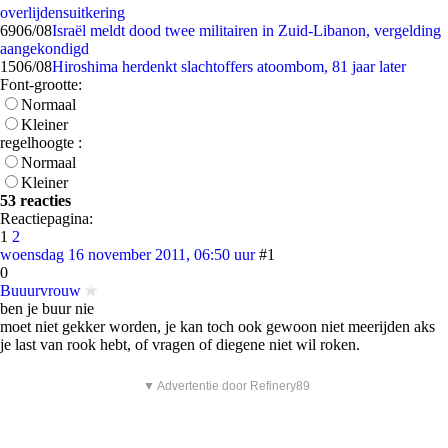
overlijdensuitkering
69
06/08
Israël meldt dood twee militairen in Zuid-Libanon, vergelding
aangekondigd
15
06/08
Hiroshima herdenkt slachtoffers atoombom, 81 jaar later
Font-grootte:
Normaal
Kleiner
regelhoogte :
Normaal
Kleiner
53 reacties
Reactiepagina:
1
2
woensdag 16 november 2011, 06:50 uur
#1
0
Buuurvrouw
ben je buur nie
moet niet gekker worden, je kan toch ook gewoon niet meerijden aks
je last van rook hebt, of vragen of diegene niet wil roken.
▼ Advertentie door Refinery89