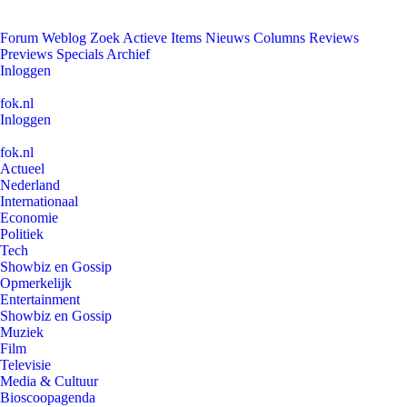
Forum
Weblog
Zoek
Actieve Items
Nieuws
Columns
Reviews
Previews
Specials
Archief
Inloggen
fok.nl
Inloggen
fok.nl
Actueel
Nederland
Internationaal
Economie
Politiek
Tech
Showbiz en Gossip
Opmerkelijk
Entertainment
Showbiz en Gossip
Muziek
Film
Televisie
Media & Cultuur
Bioscoopagenda