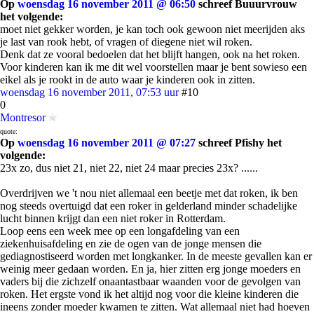
Op
woensdag 16 november 2011 @ 06:50
schreef Buuurvrouw
het volgende:
moet niet gekker worden, je kan toch ook gewoon niet meerijden aks
je last van rook hebt, of vragen of diegene niet wil roken.
Denk dat ze vooral bedoelen dat het blijft hangen, ook na het roken.
Voor kinderen kan ik me dit wel voorstellen maar je bent sowieso een
eikel als je rookt in de auto waar je kinderen ook in zitten.
woensdag 16 november 2011, 07:53 uur
#10
0
Montresor
quote:
Op
woensdag 16 november 2011 @ 07:27
schreef Pfishy het
volgende:
23x zo, dus niet 21, niet 22, niet 24 maar precies 23x? ......
Overdrijven we 't nou niet allemaal een beetje met dat roken, ik ben
nog steeds overtuigd dat een roker in gelderland minder schadelijke
lucht binnen krijgt dan een niet roker in Rotterdam.
Loop eens een week mee op een longafdeling van een
ziekenhuisafdeling en zie de ogen van de jonge mensen die
gediagnostiseerd worden met longkanker. In de meeste gevallen kan er
weinig meer gedaan worden. En ja, hier zitten erg jonge moeders en
vaders bij die zichzelf onaantastbaar waanden voor de gevolgen van
roken. Het ergste vond ik het altijd nog voor die kleine kinderen die
ineens zonder moeder kwamen te zitten. Wat allemaal niet had hoeven