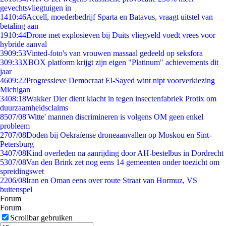
gevechtsvliegtuigen in
14
10:46
Accell, moederbedrijf Sparta en Batavus, vraagt uitstel van
betaling aan
19
10:44
Drone met explosieven bij Duits vliegveld voedt vrees voor
hybride aanval
39
09:53
Vinted-foto's van vrouwen massaal gedeeld op seksfora
3
09:33
XBOX platform krijgt zijn eigen "Platinum" achievements dit
jaar
46
09:22
Progressieve Democraat El-Sayed wint nipt voorverkiezing
Michigan
34
08:18
Wakker Dier dient klacht in tegen insectenfabriek Protix om
duurzaamheidsclaims
85
07/08
'Witte' mannen discrimineren is volgens OM geen enkel
probleem
27
07/08
Doden bij Oekraïense droneaanvallen op Moskou en Sint-
Petersburg
34
07/08
Kind overleden na aanrijding door AH-bestelbus in Dordrecht
53
07/08
Van den Brink zet nog eens 14 gemeenten onder toezicht om
spreidingswet
22
06/08
Iran en Oman eens over route Straat van Hormuz, VS
buitenspel
Forum
Forum
Scrollbar gebruiken