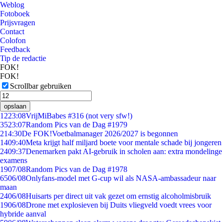
Weblog
Fotoboek
Prijsvragen
Contact
Colofon
Feedback
Tip de redactie
FOK!
FOK!
Scrollbar gebruiken
opslaan
12
23:08
VrijMiBabes #316 (not very sfw!)
35
23:07
Random Pics van de Dag #1979
2
14:30
De FOK!Voetbalmanager 2026/2027 is begonnen
14
09:40
Meta krijgt half miljard boete voor mentale schade bij jongeren
24
09:37
Denemarken pakt AI-gebruik in scholen aan: extra mondelinge
examens
19
07/08
Random Pics van de Dag #1978
65
06/08
Onlyfans-model met G-cup wil als NASA-ambassadeur naar
maan
24
06/08
Huisarts per direct uit vak gezet om ernstig alcoholmisbruik
19
06/08
Drone met explosieven bij Duits vliegveld voedt vrees voor
hybride aanval