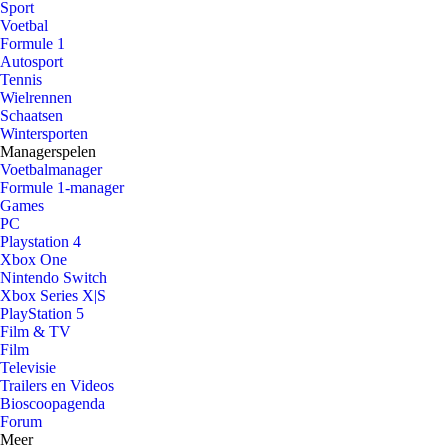
Sport
Voetbal
Formule 1
Autosport
Tennis
Wielrennen
Schaatsen
Wintersporten
Managerspelen
Voetbalmanager
Formule 1-manager
Games
PC
Playstation 4
Xbox One
Nintendo Switch
Xbox Series X|S
PlayStation 5
Film & TV
Film
Televisie
Trailers en Videos
Bioscoopagenda
Forum
Meer