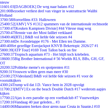
nieuw
116
01:03
[DAGBOEK] De weg naar balans #12
2
01:00
Bezoeker verliest deel van vinger in waterattractie Walibi
Holland
37
00:58
Horrorfilms #33: Halloween
254
00:52
[AMV] VS #1312 spammers van de internationale rechtsorde
173
00:47
[Keuken Kampioen Divisie] #44 Vitesse mag weg
257
00:47
Hennie van der Most failliet verklaard
184
00:46
[RTL] B&B vol liefde 6de seizoen #4
273
00:44
De Avondetappe #176 - Met Ellen ten Damme.
4
00:40
Het gezellige Eurojackpot KNVB Bekertopic 2026/27 #1
58
00:39
[ATP Tour] #169 Tosti Tallon back on fire
276
00:37
Tropisch aquarium #73 - Het blijft toch kriebelen.
186
00:35
Big Brother International # 56 Worlds RLS, BBs, GH, GF,
OT
202
00:32
Politieke meme's en spotprenten #11
92
00:31
Vrouwen willen geen man meer #30
251
00:27
[Videoland] B&B vol liefde 6de seizoen #1 voor de
vooruitkijkers
43
00:24
Trump wil dat J.D. Vance hem in 2028 opvolgt
117
00:23
[MTV] Ex on the beach Double Dutch #17 wederom aapjes
kijken
177
00:22
Ajax is een parodie op een voetbalclub #7 Vuurwerkjes
172
00:16
Vandaag 40 jaar geleden... #3
144
00:06
Migranten breken door grens naar Ceuta in Spanje,l #10