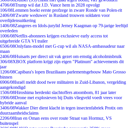
47
06/08
Trump wil dat J.D. Vance hem in 2028 opvolgt
1
06/08
Lemmen boekt eerste profzege in zware Ronde van Polen-rit
24
06/08
'Zwarte weduwes' in Rusland trouwen soldaten voor
overlijdensuitkering
14
06/08
Zangeres en Idols-jurylid Jerney Kaagman op 79-jarige leeftijd
overleden
10
06/08
Netflix-abonnees krijgen exclusieve early access tot
uitgebreide GTA VI trailer
65
06/08
Onlyfans-model met G-cup wil als NASA-ambassadeur naar
maan
24
06/08
Huisarts per direct uit vak gezet om ernstig alcoholmisbruik
3
06/08
XBOX platform krijgt zijn eigen "Platinum" achievements dit
jaar
12
06/08
Capibara's lopen Braziliaans parlementsgebouw Mato Grosso
binnen
69
06/08
Israël meldt dood twee militairen in Zuid-Libanon, vergelding
aangekondigd
15
06/08
Hiroshima herdenkt slachtoffers atoombom, 81 jaar later
19
06/08
Drone met explosieven bij Duits vliegveld voedt vrees voor
hybride aanval
34
06/08
Wakker Dier dient klacht in tegen insectenfabriek Protix om
duurzaamheidsclaims
22
06/08
Iran en Oman eens over route Straat van Hormuz, VS
buitenspel