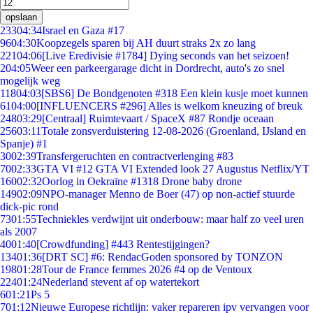
opslaan
233
04:34
Israel en Gaza #17
96
04:30
Koopzegels sparen bij AH duurt straks 2x zo lang
221
04:06
[Live Eredivisie #1784] Dying seconds van het seizoen!
2
04:05
Weer een parkeergarage dicht in Dordrecht, auto's zo snel
mogelijk weg
118
04:03
[SBS6] De Bondgenoten #318 Een klein kusje moet kunnen
61
04:00
[INFLUENCERS #296] Alles is welkom kneuzing of breuk
248
03:29
[Centraal] Ruimtevaart / SpaceX #87 Rondje oceaan
256
03:11
Totale zonsverduistering 12-08-2026 (Groenland, IJsland en
Spanje) #1
30
02:39
Transfergeruchten en contractverlenging #83
70
02:33
GTA VI #12 GTA VI Extended look 27 Augustus Netflix/YT
160
02:32
Oorlog in Oekraïne #1318 Drone baby drone
149
02:09
NPO-manager Menno de Boer (47) op non-actief stuurde
dick-pic rond
73
01:55
Techniekles verdwijnt uit onderbouw: maar half zo veel uren
als 2007
40
01:40
[Crowdfunding] #443 Rentestijgingen?
134
01:36
[DRT SC] #6: RendacGoden sponsored by TONZON
198
01:28
Tour de France femmes 2026 #4 op de Ventoux
224
01:24
Nederland stevent af op watertekort
6
01:21
Ps 5
7
01:12
Nieuwe Europese richtlijn: vaker repareren ipv vervangen voor