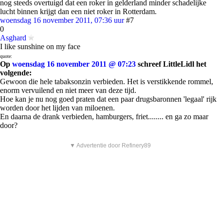
nog steeds overtuigd dat een roker in gelderland minder schadelijke
lucht binnen krijgt dan een niet roker in Rotterdam.
woensdag 16 november 2011, 07:36 uur
#7
0
Asghard
I like sunshine on my face
quote:
Op
woensdag 16 november 2011 @ 07:23
schreef LittleLidl het
volgende:
Gewoon die hele tabaksonzin verbieden. Het is verstikkende rommel,
enorm vervuilend en niet meer van deze tijd.
Hoe kan je nu nog goed praten dat een paar drugsbaronnen 'legaal' rijk
worden door het lijden van miloenen.
En daarna de drank verbieden, hamburgers, friet........ en ga zo maar
door?
▼ Advertentie door Refinery89