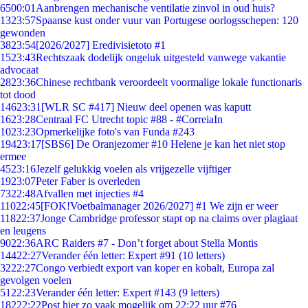
65
00:01
Aanbrengen mechanische ventilatie zinvol in oud huis?
13
23:57
Spaanse kust onder vuur van Portugese oorlogsschepen: 120
gewonden
38
23:54
[2026/2027] Eredivisietoto #1
15
23:43
Rechtszaak dodelijk ongeluk uitgesteld vanwege vakantie
advocaat
28
23:36
Chinese rechtbank veroordeelt voormalige lokale functionaris
tot dood
146
23:31
[WLR SC #417] Nieuw deel openen was kaputt
16
23:28
Centraal FC Utrecht topic #88 - #CorreiaIn
10
23:23
Opmerkelijke foto's van Funda #243
194
23:17
[SBS6] De Oranjezomer #10 Helene je kan het niet stop
ermee
45
23:16
Jezelf gelukkig voelen als vrijgezelle vijftiger
19
23:07
Peter Faber is overleden
73
22:48
Afvallen met injecties #4
110
22:45
[FOK!Voetbalmanager 2026/2027] #1 We zijn er weer
118
22:37
Jonge Cambridge professor stapt op na claims over plagiaat
en leugens
90
22:36
ARC Raiders #7 - Don’t forget about Stella Montis
144
22:27
Verander één letter: Expert #91 (10 letters)
32
22:27
Congo verbiedt export van koper en kobalt, Europa zal
gevolgen voelen
51
22:23
Verander één letter: Expert #143 (9 letters)
182
22:22
Post hier zo vaak mogelijk om 22:22 uur #76