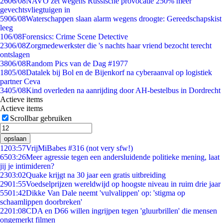
26
06/08
NAVO zet wegens Russische provocatie 250% meer
gevechtsvliegtuigen in
59
06/08
Waterschappen slaan alarm wegens droogte: Gereedschapskist
leeg
1
06/08
Forensics: Crime Scene Detective
23
06/08
Zorgmedewerkster die 's nachts haar vriend bezocht terecht
ontslagen
38
06/08
Random Pics van de Dag #1977
18
05/08
Datalek bij Bol en de Bijenkorf na cyberaanval op logistiek
partner Ceva
34
05/08
Kind overleden na aanrijding door AH-bestelbus in Dordrecht
Actieve items
Actieve items
Scrollbar gebruiken
opslaan
12
03:57
VrijMiBabes #316 (not very sfw!)
65
03:26
Meer agressie tegen een andersluidende politieke mening, laat
jij je intimideren?
23
03:02
Quake krijgt na 30 jaar een gratis uitbreiding
29
01:55
Voedselprijzen wereldwijd op hoogste niveau in ruim drie jaar
55
01:42
Dikke Van Dale neemt 'vulvalippen' op: 'stigma op
schaamlippen doorbreken'
22
01:08
CDA en D66 willen ingrijpen tegen 'gluurbrillen' die mensen
ongemerkt filmen