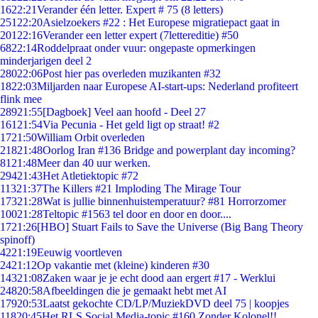
16
22:21
Verander één letter. Expert # 75 (8 letters)
251
22:20
Asielzoekers #22 : Het Europese migratiepact gaat in
201
22:16
Verander een letter expert (7lettereditie) #50
68
22:14
Roddelpraat onder vuur: ongepaste opmerkingen
minderjarigen deel 2
280
22:06
Post hier pas overleden muzikanten #32
18
22:03
Miljarden naar Europese AI-start-ups: Nederland profiteert
flink mee
289
21:55
[Dagboek] Veel aan hoofd - Deel 27
161
21:54
Via Pecunia - Het geld ligt op straat! #2
17
21:50
William Orbit overleden
218
21:48
Oorlog Iran #136 Bridge and powerplant day incoming?
81
21:48
Meer dan 40 uur werken.
294
21:43
Het Atletiektopic #72
113
21:37
The Killers #21 Imploding The Mirage Tour
173
21:28
Wat is jullie binnenhuistemperatuur? #81 Horrorzomer
100
21:28
Teltopic #1563 tel door en door en door....
17
21:26
[HBO] Stuart Fails to Save the Universe (Big Bang Theory
spinoff)
42
21:19
Eeuwig voortleven
24
21:12
Op vakantie met (kleine) kinderen #30
143
21:08
Zaken waar je je echt dood aan ergert #17 - Werklui
248
20:58
Afbeeldingen die je gemaakt hebt met AI
179
20:53
Laatst gekochte CD/LP/MuziekDVD deel 75 | koopjes
118
20:45
Het RLS Social Media-topic #160 Zonder Kolonel!!