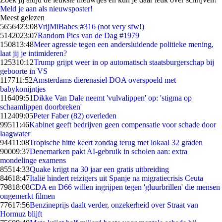
Meld je aan als nieuwsposter!
Meest gelezen
56564
23:08
VrijMiBabes #316 (not very sfw!)
51420
23:07
Random Pics van de Dag #1979
1508
13:48
Meer agressie tegen een andersluidende politieke mening,
laat jij je intimideren?
1253
10:12
Trump grijpt weer in op automatisch staatsburgerschap bij
geboorte in VS
1177
11:52
Amsterdams dierenasiel DOA overspoeld met
babykonijntjes
1164
09:51
Dikke Van Dale neemt 'vulvalippen' op: 'stigma op
schaamlippen doorbreken'
1124
09:05
Peter Faber (82) overleden
995
11:46
Kabinet geeft bedrijven geen compensatie voor schade door
laagwater
944
11:08
Tropische hitte keert zondag terug met lokaal 32 graden
900
09:37
Denemarken pakt AI-gebruik in scholen aan: extra
mondelinge examens
855
14:33
Quake krijgt na 30 jaar een gratis uitbreiding
846
18:47
Italië hindert reizigers uit Spanje na migratiecrisis Ceuta
798
18:08
CDA en D66 willen ingrijpen tegen 'gluurbrillen' die mensen
ongemerkt filmen
776
17:56
Benzineprijs daalt verder, onzekerheid over Straat van
Hormuz blijft