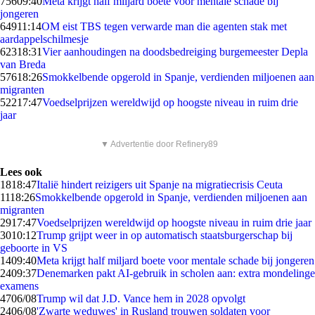
756
09:40
Meta krijgt half miljard boete voor mentale schade bij
jongeren
649
11:14
OM eist TBS tegen verwarde man die agenten stak met
aardappelschilmesje
623
18:31
Vier aanhoudingen na doodsbedreiging burgemeester Depla
van Breda
576
18:26
Smokkelbende opgerold in Spanje, verdienden miljoenen aan
migranten
522
17:47
Voedselprijzen wereldwijd op hoogste niveau in ruim drie
jaar
▼ Advertentie door Refinery89
Lees ook
18
18:47
Italië hindert reizigers uit Spanje na migratiecrisis Ceuta
11
18:26
Smokkelbende opgerold in Spanje, verdienden miljoenen aan
migranten
29
17:47
Voedselprijzen wereldwijd op hoogste niveau in ruim drie jaar
30
10:12
Trump grijpt weer in op automatisch staatsburgerschap bij
geboorte in VS
14
09:40
Meta krijgt half miljard boete voor mentale schade bij jongeren
24
09:37
Denemarken pakt AI-gebruik in scholen aan: extra mondelinge
examens
47
06/08
Trump wil dat J.D. Vance hem in 2028 opvolgt
24
06/08
'Zwarte weduwes' in Rusland trouwen soldaten voor